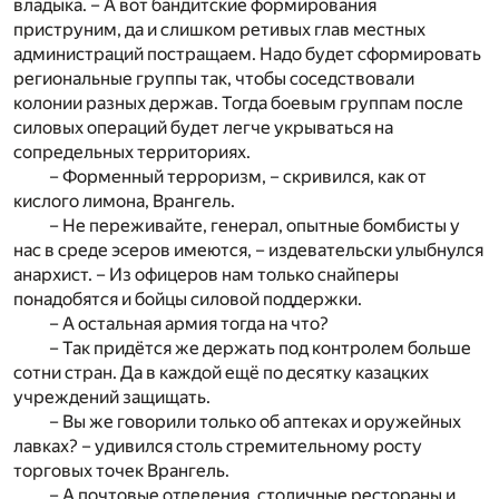
владыка. – А вот бандитские формирования
приструним, да и слишком ретивых глав местных
администраций постращаем. Надо будет сформировать
региональные группы так, чтобы соседствовали
колонии разных держав. Тогда боевым группам после
силовых операций будет легче укрываться на
сопредельных территориях.
– Форменный терроризм, – скривился, как от
кислого лимона, Врангель.
– Не переживайте, генерал, опытные бомбисты у
нас в среде эсеров имеются, – издевательски улыбнулся
анархист. – Из офицеров нам только снайперы
понадобятся и бойцы силовой поддержки.
– А остальная армия тогда на что?
– Так придётся же держать под контролем больше
сотни стран. Да в каждой ещё по десятку казацких
учреждений защищать.
– Вы же говорили только об аптеках и оружейных
лавках? – удивился столь стремительному росту
торговых точек Врангель.
– А почтовые отделения, столичные рестораны и