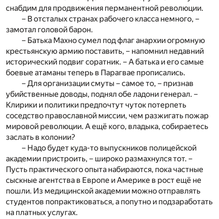
снабдим для продвижения перманентной революции.
– В отсталых странах рабочего класса немного, –
замотал головой барон.
– Батька Махно сумел под флаг анархии огромную
крестьянскую армию поставить, – напомнил недавний
исторический подвиг соратник. – А батька и его самые
боевые атаманы теперь в Парагвае прописались.
– Для организации смуты – самое то, – признав
убийственные доводы, поднял обе ладони генерал. –
Клирики и политики предпочтут чуток потерпеть
соседство православной миссии, чем разжигать пожар
мировой революции. А ещё кого, владыка, собираетесь
заслать в колонии?
– Надо будет куда-то выпускников полицейской
академии пристроить, – широко размахнулся тот. –
Пусть практического опыта набираются, пока частные
сыскные агентства в Европе и Америке в рост ещё не
пошли. Из медицинской академии можно отправлять
студентов попрактиковаться, а попутно и подзаработать
на платных услугах.