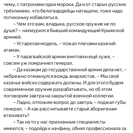
чему, с патронами одна морока. Да и от старых русских
трёхлинеек, что белогвардейцы натащили, тоже надо
потихоньку избавляться.
– Чем это вам, владыка, русское оружие не по
душе? – нахмурился бывший командующий Крымской
армией.
– Устарелая модель, – пожал плечами казачий
атаман.
– У парагвайской армии винтовки ещё хуже, –
совсем уж помрачнел генерал.
– Да казакам до государственной армии дела нет, –
небрежно отмахнулся вождь анархистов. – Мы своё
казачье войско содержать должны. И для этого будем
современное оружие разрабатывать, но об этом
поговорим завтра на закрытой военной коллегии.
– Ладно, отложим вопрос до завтра, – поджал губы
генерал. – А как рассчитываете старьё аборигенам
втюхивать?
– Так на то у нас признанные специалисты
имеются, – подойдя к начфину, обнял профессионала за