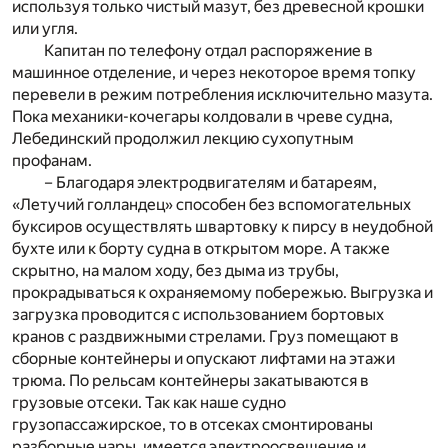
используя только чистый мазут, без древесной крошки
или угля.
Капитан по телефону отдал распоряжение в
машинное отделение, и через некоторое время топку
перевели в режим потребления исключительно мазута.
Пока механики-кочегары колдовали в чреве судна,
Лебединский продолжил лекцию сухопутным
профанам.
– Благодаря электродвигателям и батареям,
«Летучий голландец» способен без вспомогательных
буксиров осуществлять швартовку к пирсу в неудобной
бухте или к борту судна в открытом море. А также
скрытно, на малом ходу, без дыма из трубы,
прокрадываться к охраняемому побережью. Выгрузка и
загрузка проводится с использованием бортовых
кранов с раздвижными стрелами. Груз помещают в
сборные контейнеры и опускают лифтами на этажи
трюма. По рельсам контейнеры закатываются в
грузовые отсеки. Так как наше судно
грузопассажирское, то в отсеках смонтированы
разборные нары, имеется электроосвещение и