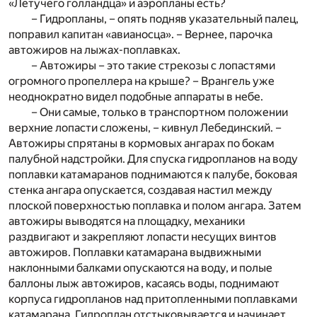
«Летучего голландца» и аэропланы есть?
– Гидропланы, – опять подняв указательный палец,
поправил капитан «авианосца». – Вернее, парочка
автожиров на лыжах-поплавках.
– Автожиры – это такие стрекозы с лопастями
огромного пропеллера на крыше? – Врангель уже
неоднократно видел подобные аппараты в небе.
– Они самые, только в транспортном положении
верхние лопасти сложены, – кивнул Лебединский. –
Автожиры спрятаны в кормовых ангарах по бокам
палубной надстройки. Для спуска гидропланов на воду
поплавки катамаранов поднимаются к палубе, боковая
стенка ангара опускается, создавая настил между
плоской поверхностью поплавка и полом ангара. Затем
автожиры выводятся на площадку, механики
раздвигают и закрепляют лопасти несущих винтов
автожиров. Поплавки катамарана выдвижными
наклонными балками опускаются на воду, и полые
баллоны лыж автожиров, касаясь воды, поднимают
корпуса гидропланов над притопленными поплавками
катамарана. Гидроплан отстыковывается и начинает