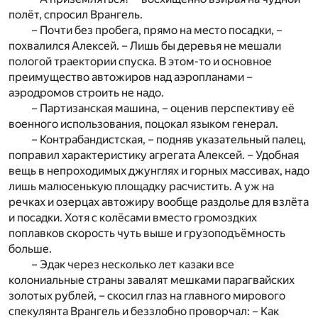
полёт, спросил Врангель.
– Почти без пробега, прямо на место посадки, –
похвалился Алексей. – Лишь бы деревья не мешали
пологой траектории спуска. В этом-то и основное
преимущество автожиров над аэропланами –
аэродромов строить не надо.
– Партизанская машина, – оценив перспективу её
военного использования, поцокал языком генерал.
– Контрабандистская, – подняв указательный палец,
поправил характеристику агрегата Алексей. – Удобная
вещь в непроходимых джунглях и горных массивах, надо
лишь малюсенькую площадку расчистить. А уж на
речках и озерцах автожиру вообще раздолье для взлёта
и посадки. Хотя с колёсами вместо громоздких
поплавков скорость чуть выше и грузоподъёмность
больше.
– Эдак через несколько лет казаки все
колониальные страны завалят мешками парагвайских
золотых рублей, – скосил глаз на главного мирового
спекулянта Врангель и беззлобно проворчал: – Как