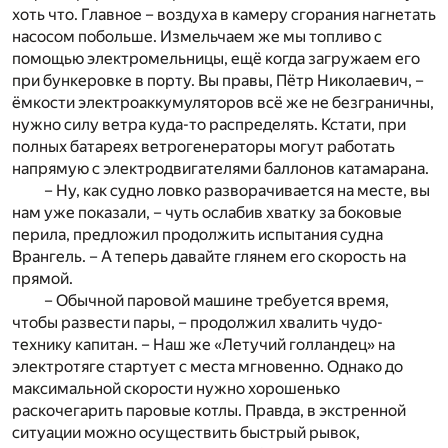
хоть что. Главное – воздуха в камеру сгорания нагнетать
насосом побольше. Измельчаем же мы топливо с
помощью электромельницы, ещё когда загружаем его
при бункеровке в порту. Вы правы, Пётр Николаевич, –
ёмкости электроаккумуляторов всё же не безграничны,
нужно силу ветра куда-то распределять. Кстати, при
полных батареях ветрогенераторы могут работать
напрямую с электродвигателями баллонов катамарана.
– Ну, как судно ловко разворачивается на месте, вы
нам уже показали, – чуть ослабив хватку за боковые
перила, предложил продолжить испытания судна
Врангель. – А теперь давайте глянем его скорость на
прямой.
– Обычной паровой машине требуется время,
чтобы развести пары, – продолжил хвалить чудо-
технику капитан. – Наш же «Летучий голландец» на
электротяге стартует с места мгновенно. Однако до
максимальной скорости нужно хорошенько
раскочегарить паровые котлы. Правда, в экстренной
ситуации можно осуществить быстрый рывок,