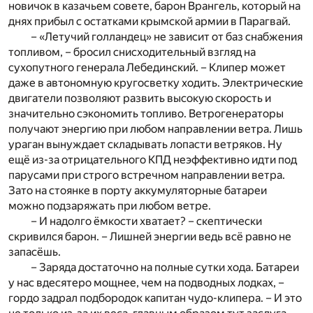
новичок в казачьем совете, барон Врангель, который на
днях прибыл с остатками крымской армии в Парагвай.
– «Летучий голландец» не зависит от баз снабжения
топливом, – бросил снисходительный взгляд на
сухопутного генерала Лебединский. – Клипер может
даже в автономную кругосветку ходить. Электрические
двигатели позволяют развить высокую скорость и
значительно сэкономить топливо. Ветрогенераторы
получают энергию при любом направлении ветра. Лишь
ураган вынуждает складывать лопасти ветряков. Ну
ещё из-за отрицательного КПД неэффективно идти под
парусами при строго встречном направлении ветра.
Зато на стоянке в порту аккумуляторные батареи
можно подзаряжать при любом ветре.
– И надолго ёмкости хватает? – скептически
скривился барон. – Лишней энергии ведь всё равно не
запасёшь.
– Заряда достаточно на полные сутки хода. Батареи
у нас вдесятеро мощнее, чем на подводных лодках, –
гордо задрал подбородок капитан чудо-клипера. – И это