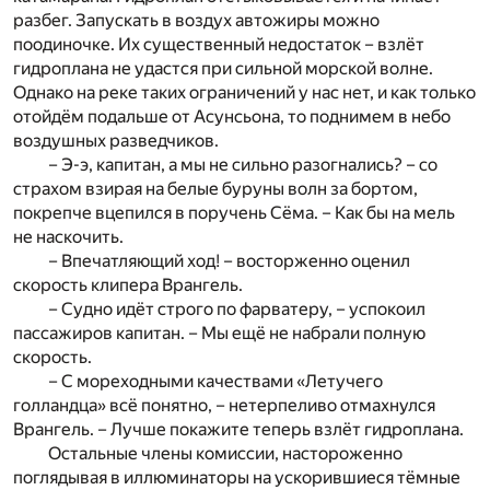
разбег. Запускать в воздух автожиры можно
поодиночке. Их существенный недостаток – взлёт
гидроплана не удастся при сильной морской волне.
Однако на реке таких ограничений у нас нет, и как только
отойдём подальше от Асунсьона, то поднимем в небо
воздушных разведчиков.
– Э-э, капитан, а мы не сильно разогнались? – со
страхом взирая на белые буруны волн за бортом,
покрепче вцепился в поручень Сёма. – Как бы на мель
не наскочить.
– Впечатляющий ход! – восторженно оценил
скорость клипера Врангель.
– Судно идёт строго по фарватеру, – успокоил
пассажиров капитан. – Мы ещё не набрали полную
скорость.
– С мореходными качествами «Летучего
голландца» всё понятно, – нетерпеливо отмахнулся
Врангель. – Лучше покажите теперь взлёт гидроплана.
Остальные члены комиссии, настороженно
поглядывая в иллюминаторы на ускорившиеся тёмные