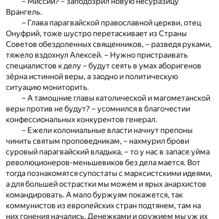
– Миссии? – заподозрил новую несуразицу
Врангель.
– Глава парагвайской православной церкви, отец
Онуфрий, тоже шустро перетаскивает из Страны
Советов обездоленных священников, – разведя руками,
тяжело вздохнул Алексей. – Нужно пристраивать
специалистов к делу – будут сеять в умах аборигенов
зёрна истинной веры, а заодно и политическую
ситуацию мониторить.
– А тамошние главы католической и магометанской
веры против не будут? – усомнился в благочестии
конфессиональных конкурентов генерал.
– Ежели колониальные власти начнут препоны
чинить святым проповедникам, – нахмурил брови
суровый парагвайский владыка, – то у нас в запасе уйма
революционеров-меньшевиков без дела мается. Вот
тогда познакомятся супостаты с марксистскими идеями,
а для большей острастки мы можем и ярых анархистов
командировать. А мало буржуям покажется, так
коммунистов из европейских стран подтянем, там на
них гонения начались. Денежками и оружием мы уж их