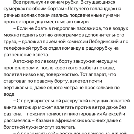
Все прильнули к окнам рубки. В сгущающихся
сумерках по обоим бортам «Летучего голландца» на
речных волнах покачивались подсвеченные лучами
прожекторов двухместные автожиры.
– Если не брать в гидроплан пассажира, то в воздух
можно поднять сотню килограммов дополнительного
груза, – доложил приёмной комиссии Лебединский и по
телефонной трубке отдал команду в радиорубку на
разрешение взлёта.
Автожир по левому борту закружил несущим
пропеллером и, после короткого разбега по воде,
полетел низко над поверхностью. Тот аппарат, что
стартовал по правому борту, взлетел почти
вертикально, даже одного метра не проскользив по
воде.
– С предварительной раскруткой несущих лопастей
винта автожир может взлетать против ветра даже без
разгона, – пояснил тонкости пилотирования Алексей и
рассмеялся: – Казаки в африканских колониях даже с
болотной лужи смогут взлетать.
– А приземляться? – восхищённо взирая на чудной