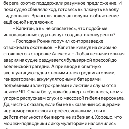
берега, охотно поддержали разумное предложение. И
пока судно сбавляло ход, готовясь выплюнуть на воду
гидропланы, Врангель пожелал получить объяснение
ещё одной неувязочки:
– Капитан, а вы не опасаетесь, что подобные
инновационные суда начнут создавать конкуренты?
– Господин Ронин поручил контрразведке
отваживать охотников. – Капитан кивнул на скромно
стоявшего в сторонке Алексея. – Любая незначительная
авария на судне раздувается бульварной прессой до
вселенской трагедии. А при вводе в опытную
эксплуатацию судна с новыми электродвигателями,
генераторами, аккумуляторными батареями,
подъёмными электрокранами и лифтами случаются
всякие ЧП. Слава богу, пока без жертв обошлось, но мы
упорно распускаем слухи о массовой гибели персонала.
Да, честно сказать, если бы не выказанный офицерами
черноморского флота профессионализм, то и в
действительности бы жертв не избежали. Хорошо, что
моряки-подводники с аккумуляторами наловчились