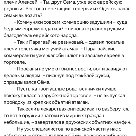
плечи Алексей. – Ты, друг Сёма, уже всю еврейскую
родню из Ростова перетащил, теперь и из Одессы начал
семьи вывозить?
– Коммуняки совсем коммерцию задушили – куда
бедным евреям податься? – виновато развёл руками
благодетель еврейского народа.
– Так и Парагвай не резиновый, – сдавил покатые
плечи толстячка могучий атаман. – Парагвайские
коммерсанты уже жалобы шлют на засилье евреев в
торговле.
– Профаны не умеют бизнес вести, вот и завидуют
деловым людям, – пискнув под тяжёлой рукой,
оправдывался Сёма.
– Пусть-ка твои ушлые родственнички лучше
покажут класс в зарубежной торговле, – не выпускал
пройдоху из крепких объятий атаман.
– Так если в лекарствах они ещё как-то разберутся,
то вот в оружии знатоки из мирных граждан
небольшие, – завертелся в дружеских объятиях начфин.
– Ну уж специалистов по воинской части у нас с
избытком, – отпустив плечи Сёмы, ласково улыбнулся