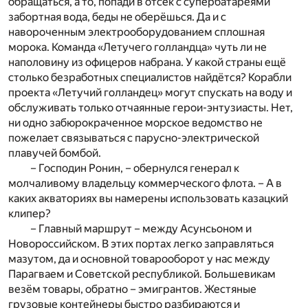
обращаться, а то, попади в отсек с супербатареями
забортная вода, беды не оберёшься. Да и с
навороченным электрооборудованием сплошная
морока. Команда «Летучего голландца» чуть ли не
наполовину из офицеров набрана. У какой страны ещё
столько безработных специалистов найдётся? Корабли
проекта «Летучий голландец» могут спускать на воду и
обслуживать только отчаянные герои-энтузиасты. Нет,
ни одно забюрокраченное морское ведомство не
пожелает связываться с парусно-электрической
плавучей бомбой.
– Господин Ронин, – обернулся генерал к
молчаливому владельцу коммерческого флота. – А в
каких акваториях вы намерены использовать казацкий
клипер?
– Главный маршрут – между Асунсьоном и
Новороссийском. В этих портах легко заправляться
мазутом, да и основной товарооборот у нас между
Парагваем и Советской республикой. Большевикам
везём товары, обратно – эмигрантов. Жестяные
грузовые контейнеры быстро разбираются и