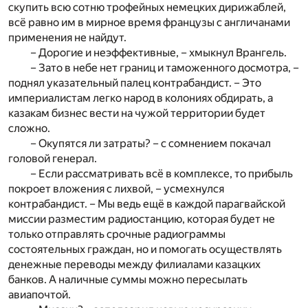
скупить всю сотню трофейных немецких дирижаблей,
всё равно им в мирное время французы с англичанами
применения не найдут.
– Дорогие и неэффективные, – хмыкнул Врангель.
– Зато в небе нет границ и таможенного досмотра, –
поднял указательный палец контрабандист. – Это
империалистам легко народ в колониях обдирать, а
казакам бизнес вести на чужой территории будет
сложно.
– Окупятся ли затраты? – с сомнением покачал
головой генерал.
– Если рассматривать всё в комплексе, то прибыль
покроет вложения с лихвой, – усмехнулся
контрабандист. – Мы ведь ещё в каждой парагвайской
миссии разместим радиостанцию, которая будет не
только отправлять срочные радиограммы
состоятельных граждан, но и помогать осуществлять
денежные переводы между филиалами казацких
банков. А наличные суммы можно пересылать
авиапочтой.