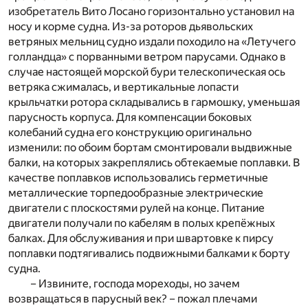
изобретатель Вито Лосано горизонтально установил на
носу и корме судна. Из-за роторов дьявольских
ветряных мельниц судно издали походило на «Летучего
голландца» с порванными ветром парусами. Однако в
случае настоящей морской бури телескопическая ось
ветряка сжималась, и вертикальные лопасти
крыльчатки ротора складывались в гармошку, уменьшая
парусность корпуса. Для компенсации боковых
колебаний судна его конструкцию оригинально
изменили: по обоим бортам смонтировали выдвижные
балки, на которых закреплялись обтекаемые поплавки. В
качестве поплавков использовались герметичные
металлические торпедообразные электрические
двигатели с плоскостями рулей на конце. Питание
двигатели получали по кабелям в полых крепёжных
балках. Для обслуживания и при швартовке к пирсу
поплавки подтягивались подвижными балками к борту
судна.
– Извините, господа мореходы, но зачем
возвращаться в парусный век? – пожал плечами