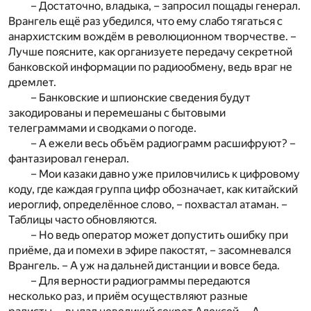
– Достаточно, владыка, – запросил пощады генерал.
Врангель ещё раз убедился, что ему слабо тягаться с
анархистским вождём в революционном творчестве. –
Лучше поясните, как организуете передачу секретной
банковской информации по радиообмену, ведь враг не
дремлет.
– Банковские и шпионские сведения будут
закодированы и перемешаны с бытовыми
телеграммами и сводками о погоде.
– А ежели весь объём радиограмм расшифруют? –
фантазировал генерал.
– Мои казаки давно уже приловчились к цифровому
коду, где каждая группа цифр обозначает, как китайский
иероглиф, определённое слово, – похвастал атаман. –
Таблицы часто обновляются.
– Но ведь оператор может допустить ошибку при
приёме, да и помехи в эфире пакостят, – засомневался
Врангель. – А уж на дальней дистанции и вовсе беда.
– Для верности радиограммы передаются
несколько раз, и приём осуществляют разные