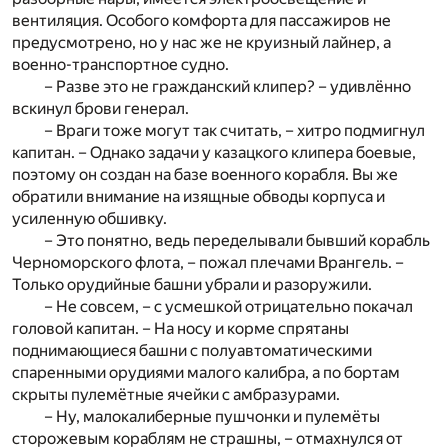
вентиляция. Особого комфорта для пассажиров не
предусмотрено, но у нас же не круизный лайнер, а
военно-транспортное судно.
– Разве это не гражданский клипер? – удивлённо
вскинул брови генерал.
– Враги тоже могут так считать, – хитро подмигнул
капитан. – Однако задачи у казацкого клипера боевые,
поэтому он создан на базе военного корабля. Вы же
обратили внимание на изящные обводы корпуса и
усиленную обшивку.
– Это понятно, ведь переделывали бывший корабль
Черноморского флота, – пожал плечами Врангель. –
Только орудийные башни убрали и разоружили.
– Не совсем, – с усмешкой отрицательно покачал
головой капитан. – На носу и корме спрятаны
поднимающиеся башни с полуавтоматическими
спаренными орудиями малого калибра, а по бортам
скрыты пулемётные ячейки с амбразурами.
– Ну, малокалиберные пушчонки и пулемёты
сторожевым кораблям не страшны, – отмахнулся от