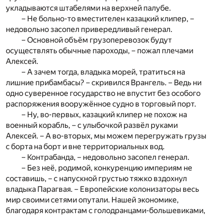
укладываются штабелями на верхней палубе.
– Не больно-то вместителен казацкий клипер, –
недовольно засопел привередливый генерал.
– Основной объём грузоперевозок будут
осуществлять обычные пароходы, – пожал плечами
Алексей.
– А зачем тогда, владыка морей, тратиться на
лишние прибамбасы? – скривился Врангель. – Ведь ни
одно суверенное государство не впустит без особого
распоряжения вооружённое судно в торговый порт.
– Ну, во-первых, казацкий клипер не похож на
военный корабль, – с улыбочкой развёл руками
Алексей. – А во-вторых, мы можем перегружать грузы
с борта на борт и вне территориальных вод.
– Контрабанда, – недовольно засопел генерал.
– Без неё, родимой, конкуренцию империям не
составишь, – с напускной грустью тяжко вздохнул
владыка Парагвая. – Европейские колонизаторы весь
мир своими сетями опутали. Нашей экономике,
благодаря контрактам с голодранцами-большевиками,