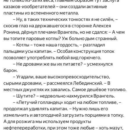
не только из-за их веса, главным образом тут заслуга
казаков-изобретателей – они создали активные
пластины из вспененного металла.
– Ну, в таких технических тонкостях я не силён, –
скосив глаз на державшегося в сторонке Алексея
Ронина, дёрнул плечами Врангель, но не сдался: – А чем
вы топите паровые котлы? Уж больно дым странный.
– Котлы – тоже наша гордость, – разгладил
пальцами усы капитан. – Особая конструкция топок
позволяет употреблять любой вид горючего.
– Не дровами же вы их питаете? – усмехнулся
барон.
– Угадали, ваше высокопревосходительство,
сырыми дровами, – рассмеялся Лебединский. – В
местных джунглях их завались. Самое дешёвое топливо.
– Шутите? – недовольно нахмурился Врангель.
– «Летучий голландец» ходит на любом топливе, –
продолжал удивлять капитан. – Нужно лишь его
измельчить и автоподачей загрузить порциями в топку.
А для розжига мы используем продукты
нефтепереработки, при этом тоже любые – хоть мазут,