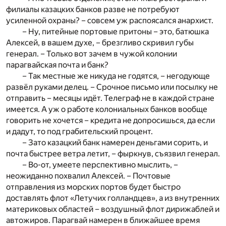
филиалы казацких банков разве не потребуют
усиленной охраны? – совсем уж распоясался анархист.
– Ну, питейные портовые притоны – это, батюшка
Алексей, в вашем духе, – брезгливо скривил губы
генерал. – Только вот зачем в чужой колонии
парагвайская почта и банк?
– Так местные же никуда не годятся, – негодующе
развёл руками делец. – Срочное письмо или посылку не
отправить – месяцы идёт. Телеграф не в каждой стране
имеется. А уж о работе колониальных банков вообще
говорить не хочется – кредита не допросишься, да если
и дадут, то под грабительский процент.
– Зато казацкий банк намерен деньгами сорить, и
почта быстрее ветра летит, – фыркнув, съязвил генерал.
– Во-от, умеете перспективно мыслить, –
неожиданно похвалил Алексей. – Почтовые
отправления из морских портов будет быстро
доставлять флот «Летучих голландцев», а из внутренних
материковых областей – воздушный флот дирижаблей и
автожиров. Парагвай намерен в ближайшее время