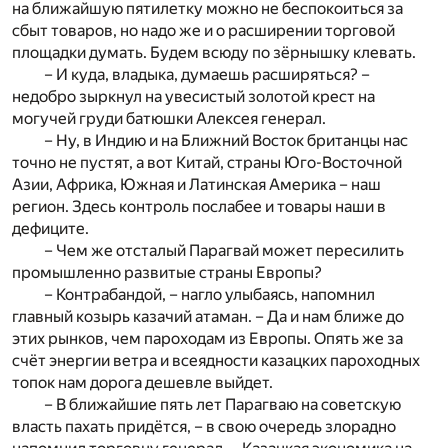
на ближайшую пятилетку можно не беспокоиться за
сбыт товаров, но надо же и о расширении торговой
площадки думать. Будем всюду по зёрнышку клевать.
– И куда, владыка, думаешь расширяться? –
недобро зыркнул на увесистый золотой крест на
могучей груди батюшки Алексея генерал.
– Ну, в Индию и на Ближний Восток британцы нас
точно не пустят, а вот Китай, страны Юго-Восточной
Азии, Африка, Южная и Латинская Америка – наш
регион. Здесь контроль послабее и товары наши в
дефиците.
– Чем же отсталый Парагвай может пересилить
промышленно развитые страны Европы?
– Контрабандой, – нагло улыбаясь, напомнил
главный козырь казачий атаман. – Да и нам ближе до
этих рынков, чем пароходам из Европы. Опять же за
счёт энергии ветра и всеядности казацких пароходных
топок нам дорога дешевле выйдет.
– В ближайшие пять лет Парагваю на советскую
власть пахать придётся, – в свою очередь злорадно