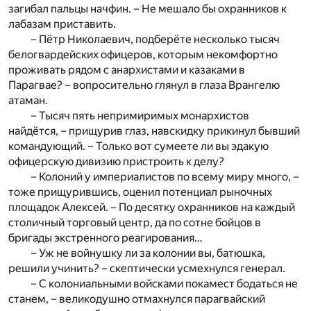
загибал пальцы начфин. – Не мешало бы охранников к
лабазам приставить.
– Пётр Николаевич, подберёте несколько тысяч
белогвардейских офицеров, которым некомфортно
проживать рядом с анархистами и казаками в
Парагвае? – вопросительно глянул в глаза Врангелю
атаман.
– Тысяч пять непримиримых монархистов
найдётся, – прищурив глаз, навскидку прикинул бывший
командующий. – Только вот сумеете ли вы эдакую
офицерскую дивизию пристроить к делу?
– Колоний у империалистов по всему миру много, –
тоже прищурившись, оценил потенциал рыночных
площадок Алексей. – По десятку охранников на каждый
столичный торговый центр, да по сотне бойцов в
бригады экстренного реагирования…
– Уж не войнушку ли за колонии вы, батюшка,
решили учинить? – скептически усмехнулся генерал.
– С колониальными войсками покамест бодаться не
станем, – великодушно отмахнулся парагвайский