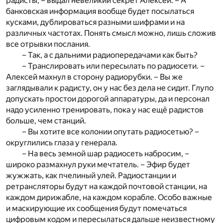
радисты, – выдал невеликий секрет Алексей. – А
банковская информация вообще будет посылаться
кусками, дублироваться разными шифрами и на
различных частотах. Понять смысл можно, лишь сложив
все отрывки послания.
– Так, а с дальними радиопередачами как быть?
– Транслировать или пересылать по радиосети. –
Алексей махнул в сторону радиорубки. – Вы же
заглядывали к радисту, он у нас без дела не сидит. Глупо
допускать простои дорогой аппаратуры, да и персонал
надо усиленно тренировать, пока у нас ещё радистов
больше, чем станций.
– Вы хотите все колонии опутать радиосетью? –
округлились глаза у генерала.
– На весь земной шар радиосеть набросим, –
широко размахнул руки мечтатель. – Эфир будет
жужжать, как пчелиный улей. Радиостанции и
ретрансляторы будут на каждой почтовой станции, на
каждом дирижабле, на каждом корабле. Особо важные
и маскирующие их сообщения будут помечаться
цифровым кодом и пересылаться дальше неизвестному