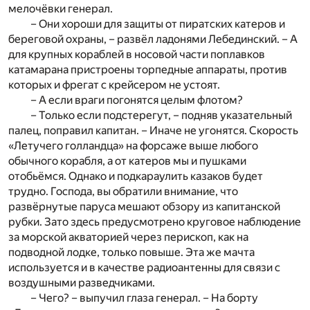
мелочёвки генерал.
– Они хороши для защиты от пиратских катеров и
береговой охраны, – развёл ладонями Лебединский. – А
для крупных кораблей в носовой части поплавков
катамарана пристроены торпедные аппараты, против
которых и фрегат с крейсером не устоят.
– А если враги погонятся целым флотом?
– Только если подстерегут, – подняв указательный
палец, поправил капитан. – Иначе не угонятся. Скорость
«Летучего голландца» на форсаже выше любого
обычного корабля, а от катеров мы и пушками
отобьёмся. Однако и подкараулить казаков будет
трудно. Господа, вы обратили внимание, что
развёрнутые паруса мешают обзору из капитанской
рубки. Зато здесь предусмотрено круговое наблюдение
за морской акваторией через перископ, как на
подводной лодке, только повыше. Эта же мачта
используется и в качестве радиоантенны для связи с
воздушными разведчиками.
– Чего? – выпучил глаза генерал. – На борту