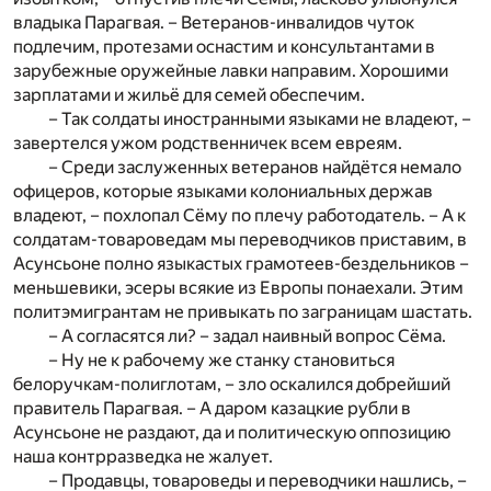
владыка Парагвая. – Ветеранов-инвалидов чуток
подлечим, протезами оснастим и консультантами в
зарубежные оружейные лавки направим. Хорошими
зарплатами и жильё для семей обеспечим.
– Так солдаты иностранными языками не владеют, –
завертелся ужом родственничек всем евреям.
– Среди заслуженных ветеранов найдётся немало
офицеров, которые языками колониальных держав
владеют, – похлопал Сёму по плечу работодатель. – А к
солдатам-товароведам мы переводчиков приставим, в
Асунсьоне полно языкастых грамотеев-бездельников –
меньшевики, эсеры всякие из Европы понаехали. Этим
политэмигрантам не привыкать по заграницам шастать.
– А согласятся ли? – задал наивный вопрос Сёма.
– Ну не к рабочему же станку становиться
белоручкам-полиглотам, – зло оскалился добрейший
правитель Парагвая. – А даром казацкие рубли в
Асунсьоне не раздают, да и политическую оппозицию
наша контрразведка не жалует.
– Продавцы, товароведы и переводчики нашлись, –