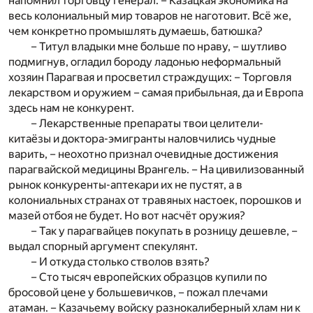
напомнил торговцу генерал. – Казацкая экономика на
весь колониальный мир товаров не наготовит. Всё же,
чем конкретно промышлять думаешь, батюшка?
– Титул владыки мне больше по нраву, – шутливо
подмигнув, огладил бороду ладонью неформальный
хозяин Парагвая и просветил страждущих: – Торговля
лекарством и оружием – самая прибыльная, да и Европа
здесь нам не конкурент.
– Лекарственные препараты твои целители-
китаёзы и доктора-эмигранты наловчились чудные
варить, – неохотно признал очевидные достижения
парагвайской медицины Врангель. – На цивилизованный
рынок конкуренты-аптекари их не пустят, а в
колониальных странах от травяных настоек, порошков и
мазей отбоя не будет. Но вот насчёт оружия?
– Так у парагвайцев покупать в розницу дешевле, –
выдал спорный аргумент спекулянт.
– И откуда столько стволов взять?
– Сто тысяч европейских образцов купили по
бросовой цене у большевичков, – пожал плечами
атаман. – Казачьему войску разнокалиберный хлам ни к