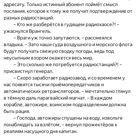
адресату. Только истинный абонент поймёт смысл
послания, которое к тому же получит подтверждение от
разных радиостанций.
– Кто же разберётся в гудящем радиохаосе?! –
ужаснулся Врангель.
– Враги уж точно запутаются, – рассмеялся
владыка. – Зато наши суда воздушного и морского флота
будут получать свежую сводку погоды, ведь под
неусыпным взором окажется весь мир.
– Это сколько же потребуется радиостанций?! –
присвистнул генерал.
– Скоро заработает радиозавод, и со временем у
нас появятся тысячи приёмопередатчиков и
автоматических ретрансляторов, – мечтательно глянул
в тёмную даль парагвайский магнат. – В каждом
корабле, автожире, воинском подразделении должна
быть рация.
– Господа, автожиры спущены на воду, извольте
понаблюдать за взлётом, – вернул прожектёров к
реалиям насущного дня капитан.