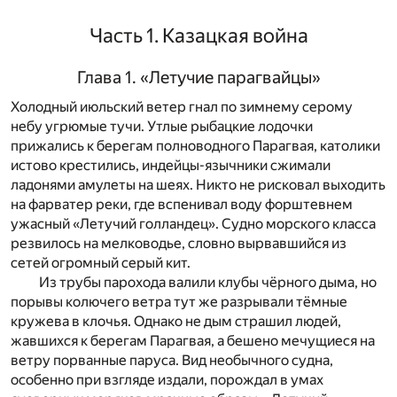
Часть 1. Казацкая война
Глава 1. «Летучие парагвайцы»
Холодный июльский ветер гнал по зимнему серому
небу угрюмые тучи. Утлые рыбацкие лодочки
прижались к берегам полноводного Парагвая, католики
истово крестились, индейцы-язычники сжимали
ладонями амулеты на шеях. Никто не рисковал выходить
на фарватер реки, где вспенивал воду форштевнем
ужасный «Летучий голландец». Судно морского класса
резвилось на мелководье, словно вырвавшийся из
сетей огромный серый кит.
Из трубы парохода валили клубы чёрного дыма, но
порывы колючего ветра тут же разрывали тёмные
кружева в клочья. Однако не дым страшил людей,
жавшихся к берегам Парагвая, а бешено мечущиеся на
ветру порванные паруса. Вид необычного судна,
особенно при взгляде издали, порождал в умах