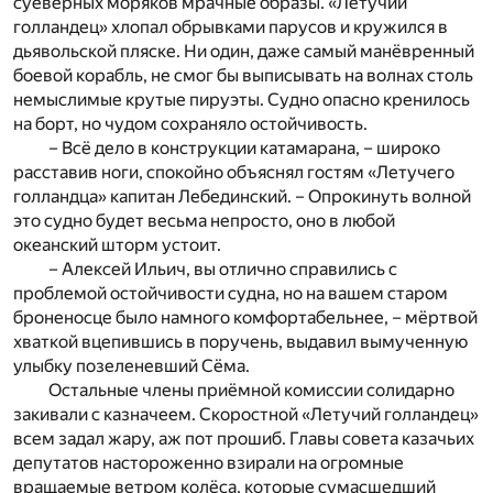
суеверных моряков мрачные образы. «Летучий
голландец» хлопал обрывками парусов и кружился в
дьявольской пляске. Ни один, даже самый манёвренный
боевой корабль, не смог бы выписывать на волнах столь
немыслимые крутые пируэты. Судно опасно кренилось
на борт, но чудом сохраняло остойчивость.
– Всё дело в конструкции катамарана, – широко
расставив ноги, спокойно объяснял гостям «Летучего
голландца» капитан Лебединский. – Опрокинуть волной
это судно будет весьма непросто, оно в любой
океанский шторм устоит.
– Алексей Ильич, вы отлично справились с
проблемой остойчивости судна, но на вашем старом
броненосце было намного комфортабельнее, – мёртвой
хваткой вцепившись в поручень, выдавил вымученную
улыбку позеленевший Сёма.
Остальные члены приёмной комиссии солидарно
закивали с казначеем. Скоростной «Летучий голландец»
всем задал жару, аж пот прошиб. Главы совета казачьих
депутатов настороженно взирали на огромные
вращаемые ветром колёса, которые сумасшедший