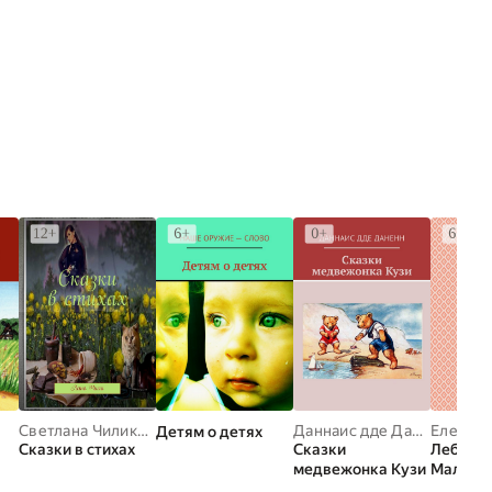
Светлана Чиликина
Даннаис дде Даненн
Елена 
Детям о детях
Сказки в стихах
Сказки
Лебëду
медвежонка Кузи
Малень
сборник