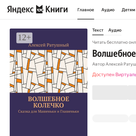
Главное
Аудио
Детям
Текст
Аудио
Читать бесплатно онл
Волшебное 
Автор
Алексей Рату
Доступен Виртуал