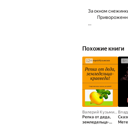
За окном снежинк
Привороженн
...
Похожие книги
Валерий Кузьминов
Репка от деда,
Сказ
земледельца-
Мете
краеведа!.
моти