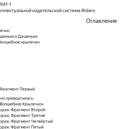
941-1
еллектуальной издательской системе Ridero
Оглавление
лечко
шеньки и Дашеньки
Волшебное крылечко
 Фрагмент Первый
ьно превратилась
«Волшебное Крылечко»
орая. Фрагмент Второй
орая. Фрагмент Третий
торая. Фрагмент Четвёртый
торая. Фрагмент Пятый