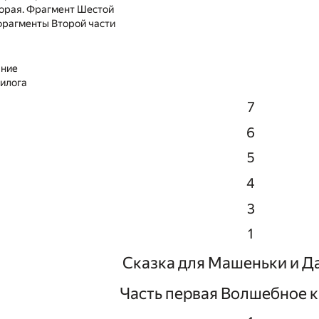
торая. Фрагмент Шестой
фрагменты Второй части
ние
пилога
7
6
5
4
3
1
Сказка для Машеньки и Д
Часть первая Волшебное 