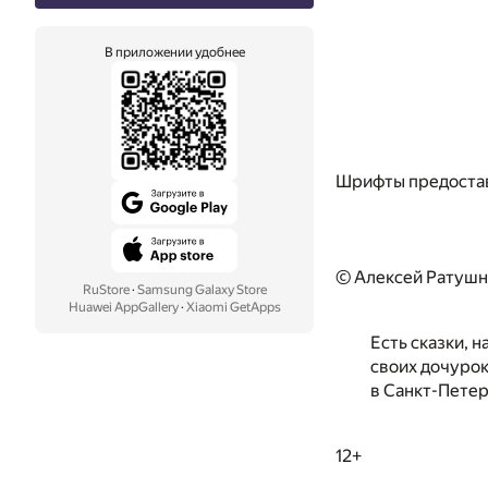
В приложении удобнее
Шрифты предоста
© Алексей Ратушн
RuStore
·
Samsung Galaxy Store
Huawei AppGallery
·
Xiaomi GetApps
Есть сказки, н
своих дочурок
в Санкт-Петер
12+