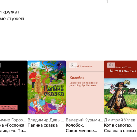
1
и кружат
ые стужей
Владимир Горохов
Владимир Давыдов
Валерий Кузьминов
Дмитрий Углев
ка «Госпожа
Папина сказка
Колобок.
Кот в сапогах.
лица +». По
Современное
Сказка в стихах
вам сказки
прочтение