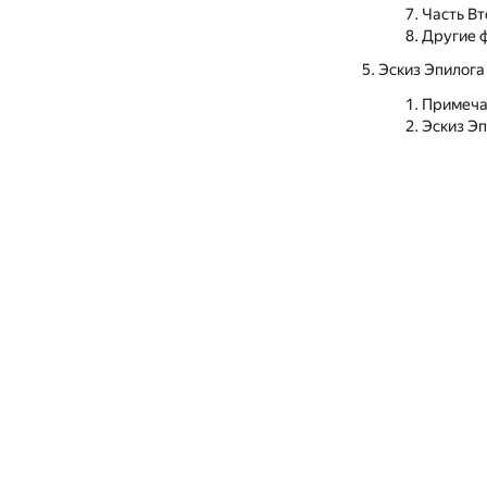
Часть В
Другие 
Эскиз Эпилога
Примеча
Эскиз Э