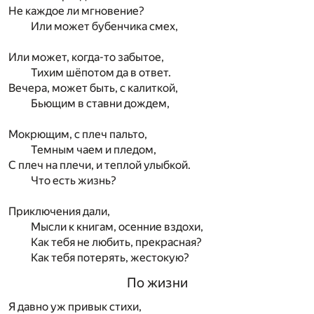
Не каждое ли мгновение?
Или может бубенчика смех,
Или может, когда-то забытое,
Тихим шёпотом да в ответ.
Вечера, может быть, с калиткой,
Бьющим в ставни дождем,
Мокрющим, с плеч пальто,
Темным чаем и пледом,
С плеч на плечи, и теплой улыбкой.
Что есть жизнь?
Приключения дали,
Мысли к книгам, осенние вздохи,
Как тебя не любить, прекрасная?
Как тебя потерять, жестокую?
По жизни
Я давно уж привык стихи,