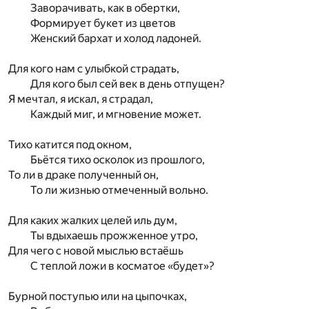
Заворачивать, как в обертки,
Формирует букет из цветов
Женский бархат и холод ладоней.
Для кого нам с улыбкой страдать,
Для кого был сей век в день отпущен?
Я мечтал, я искал, я страдал,
Каждый миг, и мгновение может.
Тихо катится под окном,
Бьётся тихо осколок из прошлого,
То ли в драке полученный он,
То ли жизнью отмеченный вольно.
Для каких жалких целей иль дум,
Ты вдыхаешь прожженное утро,
Для чего с новой мыслью встаёшь
С теплой ложи в косматое «будет»?
Бурной поступью или на цыпочках,