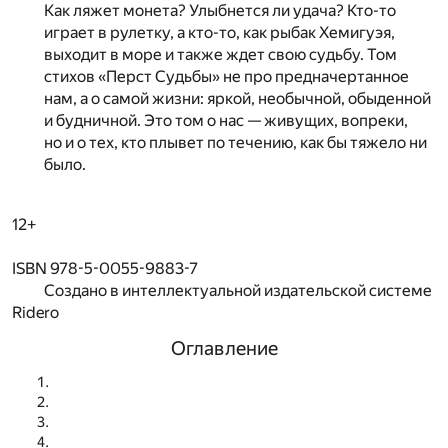
Как ляжет монета? Улыбнется ли удача? Кто-то
играет в рулетку, а кто-то, как рыбак Хемигуэя,
выходит в море и также ждет свою судьбу. Том
стихов «Перст Судьбы» не про предначертанное
нам, а о самой жизни: яркой, необычной, обыденной
и будничной. Это том о нас — живущих, вопреки,
но и о тех, кто плывет по течению, как бы тяжело ни
было.
12+
ISBN 978-5-0055-9883-7
Создано в интеллектуальной издательской системе
Ridero
Оглавление