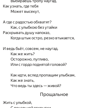
Выбираешь тропу наугад.
Как узнать, где тебя
Может высекут,
А где с радостью обхватят?
Как, с улыбкою без утайки
Раскрывать душу напоказ,
Когда штык остро, резко втыкается,
И ведь бьёт, совсем, не наугад.
Как же жить?
Осторожно, пугливо,
Или с гордо поднятой головой?
Как идти, вслед пропащим улыбкам,
Как же знать,
Что ведь ты здесь — живой?
Прощальное
Жить с улыбкой,
С печальной открытки