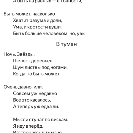
А быть на равных — в точности,
Быть может, насколько
Хватит разума и доли,
Ума, и кротости души.
Быть больше человеком, но, увы.
В туман
Ночь. Звёзды.
Шелест деревьев.
Шум листвы под ногами.
Когда-то быть может,
Очень давно, или,
Совсем уж недавно
Все это касалось,
А теперь уж едва ли.
Мысли стучат по вискам.
Я иду вперёд,
Растворяясь в тумане.