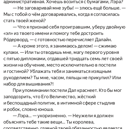
административная. Хочешь возиться с бумагами, Лэра?
— Не заговаривай мне зубы! — злюсь ещё больше. —
Мы с тобой о чём договаривались, когда я согласилась
стать твоей женой?
— Что я признаю́ себя проигравшим, уберу двойную
«эл» из твоего имени и помогу тебе достроить
Ро́дерворд, — с готовностью перечисляет Далайн.
— А кроме этого, я занимаюсь делом! — сжимаю
кулаки. — Или ты отводишь мне, магу первого уровня
с пятью дипломами, отдавшей тридцать семь лет своей
жизни на обучение, место исключительно в постели
и гостиной? Ублажать тебя и заниматься изящным
рукоделием? Ты мне, часом, пяльцы не прикупил? Или
набор для вышивания?!
При упоминании постели Дал краснеет. Кто бы мог
заподозрить, что Его Величество, жёсткий
и беспощадный политик, в интимной сфере стыдлив
и робок, словно юноша.
— Лэра… — укоризненно. — Неужели я должен
объяснять тебе такие вещи… Ты королева,
соответственно, главной твоей обязанностью является