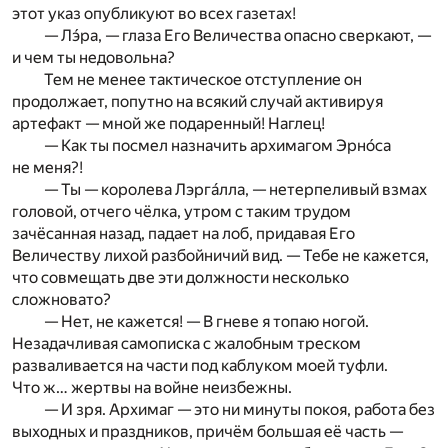
этот указ опубликуют во всех газетах!
— Лэ́ра, — глаза Его Величества опасно сверкают, —
и чем ты недовольна?
Тем не менее тактическое отступление он
продолжает, попутно на всякий случай активируя
артефакт — мной же подаренный! Наглец!
— Как ты посмел назначить архимагом Эрно́са
не меня?!
— Ты — королева Лэргáлла, — нетерпеливый взмах
головой, отчего чёлка, утром с таким трудом
зачёсанная назад, падает на лоб, придавая Его
Величеству лихой разбойничий вид. — Тебе не кажется,
что совмещать две эти должности несколько
сложновато?
— Нет, не кажется! — В гневе я топаю ногой.
Незадачливая самописка с жалобным треском
разваливается на части под каблуком моей туфли.
Что ж… жертвы на войне неизбежны.
— И зря. Архимаг — это ни минуты покоя, работа без
выходных и праздников, причём большая её часть —