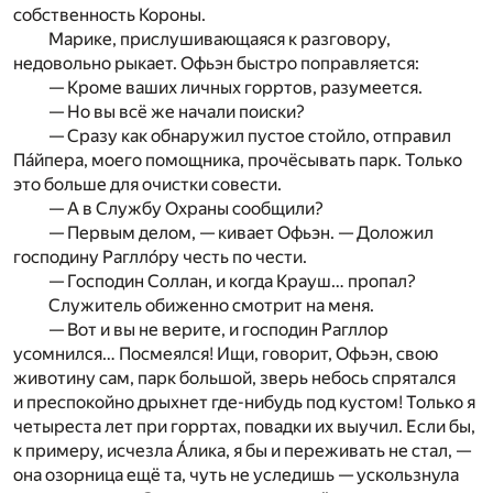
собственность Короны.
Марике, прислушивающаяся к разговору,
недовольно рыкает. Офьэн быстро поправляется:
— Кроме ваших личных горртов, разумеется.
— Но вы всё же начали поиски?
— Сразу как обнаружил пустое стойло, отправил
Пáйпера, моего помощника, прочёсывать парк. Только
это больше для очистки совести.
— А в Службу Охраны сообщили?
— Первым делом, — кивает Офьэн. — Доложил
господину Раглло́ру честь по чести.
— Господин Соллан, и когда Крауш… пропал?
Служитель обиженно смотрит на меня.
— Вот и вы не верите, и господин Рагллор
усомнился… Посмеялся! Ищи, говорит, Офьэн, свою
животину сам, парк большой, зверь небось спрятался
и преспокойно дрыхнет где-нибудь под кустом! Только я
четыреста лет при горртах, повадки их выучил. Если бы,
к примеру, исчезла Áлика, я бы и переживать не стал, —
она озорница ещё та, чуть не уследишь — ускользнула