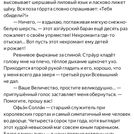
высовывает шершавый лиловый язык и ласково лижет
щёку. Вся поза го́ррта словно спрашивает: «Тебя
обидели?!»
— Ничего, — вздыхаю, поглаживая мягкую снежно-
белую шерсть, — этот азги́урский баран ещё десять раз
пожалеет о своём упрямстве! Некроманта где-то
отыскал… Вот пусть этот некромант ему детей
и рожает!
Ревнивое фырканье за спиной. Стрáур кладёт
голову мне на плечо, тёплое дыхание щекочет ухо.
Приходится второй рукой гладить и его, хорошо, что
у меня всего два зверя — третьей руки Всевышний
не дал.
— Ваше Величество, простите великодушно… —
приглушённый голос заставляет меня обернуться. —
Помогите, прошу вас!
Офьэ́н Соллáн — старший служитель при
королевских горртах и самый симпатичный мне человек
во дворце. Четыреста сорок три года, хотя выглядит
этот худой невысокий маг совсем юным пареньком.
Благо я вижу ауры — в нашу первую встречу чуть