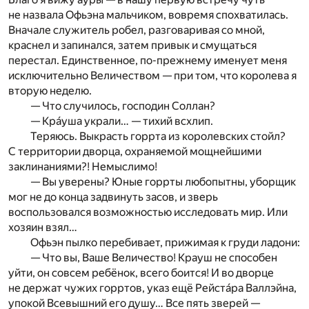
не назвала Офьэна мальчиком, вовремя спохватилась.
Вначале служитель робел, разговаривая со мной,
краснел и запинался, затем привык и смущаться
перестал. Единственное, по-прежнему именует меня
исключительно Величеством — при том, что королева я
вторую неделю.
— Что случилось, господин Соллан?
— Крáуша украли… — тихий всхлип.
Теряюсь. Выкрасть горрта из королевских стойл?
С территории дворца, охраняемой мощнейшими
заклинаниями?! Немыслимо!
— Вы уверены? Юные горрты любопытны, уборщик
мог не до конца задвинуть засов, и зверь
воспользовался возможностью исследовать мир. Или
хозяин взял…
Офьэн пылко перебивает, прижимая к груди ладони:
— Что вы, Ваше Величество! Крауш не способен
уйти, он совсем ребёнок, всего боится! И во дворце
не держат чужих горртов, указ ещё Рейстáра Валлэйна,
упокой Всевышний его душу… Все пять зверей —