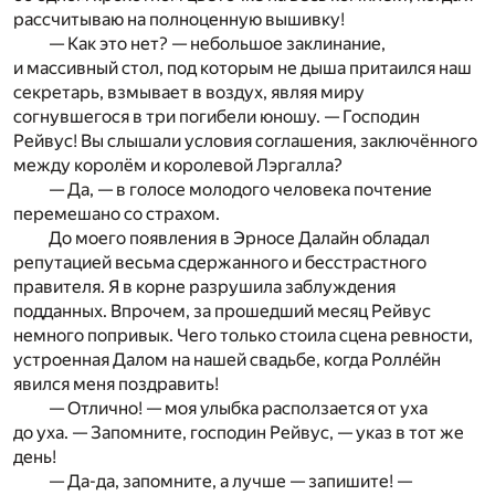
рассчитываю на полноценную вышивку!
— Как это нет? — небольшое заклинание,
и массивный стол, под которым не дыша притаился наш
секретарь, взмывает в воздух, являя миру
согнувшегося в три погибели юношу. — Господин
Рейвус! Вы слышали условия соглашения, заключённого
между королём и королевой Лэргалла?
— Да, — в голосе молодого человека почтение
перемешано со страхом.
До моего появления в Эрносе Далайн обладал
репутацией весьма сдержанного и бесстрастного
правителя. Я в корне разрушила заблуждения
подданных. Впрочем, за прошедший месяц Рейвус
немного попривык. Чего только стоила сцена ревности,
устроенная Далом на нашей свадьбе, когда Роллéйн
явился меня поздравить!
— Отлично! — моя улыбка расползается от уха
до уха. — Запомните, господин Рейвус, — указ в тот же
день!
— Да-да, запомните, а лучше — запишите! —