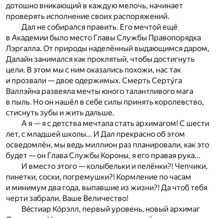
дотошно вникающий в каждую мелочь, начинает
проверять исполнение своих распоряжений.
Дал не собирался править. Его мечтой ещё
в Академии было место Главы Службы Правопорядка
Лэргалла. От природы наделённый выдающимся даром,
Далайн занимался как проклятый, чтобы достигнуть
цели. В этом мы с ним оказались похожи, нас так
и прозвали — двое одержимых. Смерть Серту́га
Валлэйна развеяла мечты юного талантливого мага
в пыль. Но он нашёл в себе силы принять королевство,
стиснуть зубы и жить дальше.
А я — я с детства мечтала стать архимагом! С шести
лет, с младшей школы… И Дал прекрасно об этом
осведомлён, мы ведь миллион раз планировали, как это
будет — он Глава Службы Короны, я его правая рука…
И вместо этого — колыбельки и пелёнки?! Чепчики,
пинетки, соски, погремушки?! Кормление по часам
и минимум два года, выпавшие из жизни?! Да чтоб тебя
черти забрали, Ваше Величество!
Вéстиар Ко́рэлл, первый уровень, новый архимаг