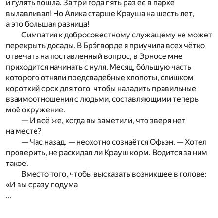
и гулять пошла. За три года пять раз её в парке
вылавливал! Но Алика старше Крауша на шесть лет,
а это большая разница!
Симпатия к добросовестному служащему не может
перекрыть досады. В Брэ́гворде я приучила всех чётко
отвечать на поставленный вопрос, в Эрносе мне
приходится начинать с нуля. Месяц, бо́льшую часть
которого отняли предсвадебные хлопоты, слишком
короткий срок для того, чтобы наладить правильные
взаимоотношения с людьми, составляющими теперь
моё окружение.
— И всё же, когда вы заметили, что зверя нет
на месте?
— Час назад, — неохотно сознаётся Офьэн. — Хотел
проверить, не раскидал ли Крауш корм. Водится за ним
такое.
Вместо того, чтобы высказать возникшее в голове:
«И вы сразу подума
...