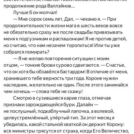
продолжение рода Валлэйнов…
Лучше б он молчал!
— Мне сорок семь лет, Дал, — чеканю я. — При
продолжительности жизни мага в шесть веков вовсе
не обязательно сразу же после свадьбы привязывать
меня к подгузникам и распашонкам! Я не против детей,
но считаю, что нам незачем торопиться! Или ты уже
собрался помирать?
— Я не желаю повторения ситуации с моим
отцом, — тонкие брови сурово сдвигаются. — Счастье,
что он хотя бы обзавёлся бастардом! В отличие от меня,
хранившего тебе верность три года. Короне нужен
наследник, желательно не один. После этого занимайся
чем хочешь — слова тебе не скажу!
Смотрю в сузившиеся карие глаза, отмечая
признаки зарождающейся бури. Далайн —
не послушный, подкаблучный лапочка, а волевой,
целеустремлённый, упёртый тип. За этот месяц я
убедилась, какой стальной хваткой он держит Корону:
все министры трясутся от страха, когда Его Величество,