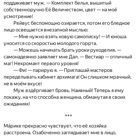
поддакивает муж. — Комплект белья, вышитый
собственноручно Её Величеством, цвет — на моё
усмотрение!
Рейвус беспомощно озирается, потом его бледное
лицо освещается внезапной мыслью:
— Мне нужно взять новую самописку! — И юноша
уносится со скоростью молодого горрта.
— Можешь начинать брать уроки рукоделия, —
самонадеянно заявляет мне Дал. — Вестиар — отличный
маг! Некромант первого уровня!
— Фи! — парирую я. — Приглашай мастеров
переделывать кабинет архимага! Он слишком мрачный,
не в моём вкусе!
Муж вздёргивает бровь. Наивный! Теперь я ему
покажу, на что способна женщина, обманутая в своих
ожиданиях!
***
Мáрике прекрасно чувствует, что её хозяйка
расстроена. Озабоченно заглядывает мне в лицо,