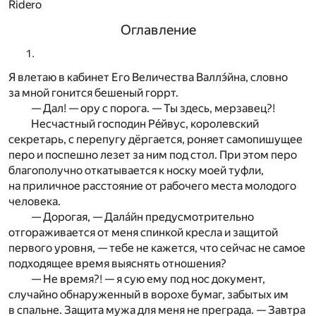
Ridero
Оглавление
Я влетаю в кабинет Его Величества Валлэ́йна, словно
за мной гонится бешеный горрт.
— Дал! — ору с порога. — Ты здесь, мерзавец?!
Несчастный господин Рéйвус, королевский
секретарь, с перепугу дёргается, роняет самопишущее
перо и поспешно лезет за ним под стол. При этом перо
благополучно откатывается к носку моей туфли,
на приличное расстояние от рабочего места молодого
человека.
— Дорогая, — Далáйн предусмотрительно
отгораживается от меня спинкой кресла и защитой
первого уровня, — тебе не кажется, что сейчас не самое
подходящее время выяснять отношения?
— Не время?! — я сую ему под нос документ,
случайно обнаруженный в ворохе бумаг, забытых им
в спальне. Защита мужа для меня не преграда. — Завтра