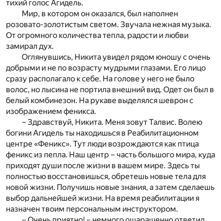
тихий голос Агидель.
Мир, в котором он оказался, был наполнен
розовато-золотистым светом. Звучала нежная музыка.
От огромного количества тепла, радости и любви
замирал дух.
Оглянувшись, Никита увидел рядом юношу с очень
добрыми и не по возрасту мудрыми глазами. Его лицо
сразу располагало к себе. На голове у него не было
волос, но лысина не портила внешний вид. Одет он был в
белый комбинезон. На рукаве выделялся шеврон с
изображением феникса.
– Здравствуй, Никита. Меня зовут Талвис. Волею
богини Агидель ты находишься в Реабилитационном
центре «Феникс». Тут люди возрождаются как птица
феникс из пепла. Наш центр – часть большого мира, куда
приходят души после жизни в вашем мире. Здесь ты
полностью восстановишься, обретешь новые тела для
новой жизни. Получишь новые знания, а затем сделаешь
выбор дальнейшей жизни. На время реабилитации я
назначен твоим персональным инструктором.
– Очень приятно! – немного ошарашенно ответил