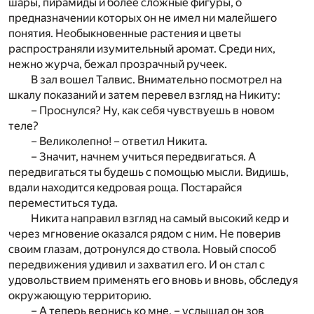
шары, пирамиды и более сложные фигуры, о
предназначении которых он не имел ни малейшего
понятия. Необыкновенные растения и цветы
распространяли изумительный аромат. Среди них,
нежно журча, бежал прозрачный ручеек.
В зал вошел Талвис. Внимательно посмотрел на
шкалу показаний и затем перевел взгляд на Никиту:
– Проснулся? Ну, как себя чувствуешь в новом
теле?
– Великолепно! – ответил Никита.
– Значит, начнем учиться передвигаться. А
передвигаться ты будешь с помощью мысли. Видишь,
вдали находится кедровая роща. Постарайся
переместиться туда.
Никита направил взгляд на самый высокий кедр и
через мгновение оказался рядом с ним. Не поверив
своим глазам, дотронулся до ствола. Новый способ
передвижения удивил и захватил его. И он стал с
удовольствием применять его вновь и вновь, обследуя
окружающую территорию.
– А теперь вернись ко мне, – услышал он зов