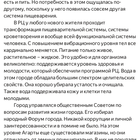
есть и пить. Но потребность в этом ощущалась по-
другому, поскольку у него появилась совсем другая
система пищеварения.
В РЦ у любого нового жителя проходит
трансформация пищеварительной системы, системы
кроветворения и вообще всей функциональной системы
человека. С повышением вибрационного уровня тел все
кардинально меняется. Питание только живое,
растительное – жидкое. Это удобно и для организма
великолепно: поддерживается уровень здоровья и
молодости, который обеспечили программой РЦ. Вода в
этом городе обладала большим спектром целительских
свойств. Она хорошо убирала усталость и очищала.
Также вода поддерживала кожу и клетки тела
молодыми.
Город управлялся общественным Советом по
вопросам развития жизни города. Его избирал
народный Форум города. Никакой коррупции и личной
заинтересованности и в помине не было. На этом
уровне Агарты еще существовали магазины, но они
отличались от земных принципиально. В них не покупали