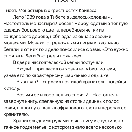
Тибет. Монастырь в окрестностях Кайласа.
Лето 1939 года в Тибете выдалось холодным.
Настоятель монастыря Лобсанг Норбу, одетый в теплую
одежду бордового цвета, перебирая четки из
сандалового дерева, наблюдал из окна за своими
монахами. Монахи, с тревожными лицами, хаотично
бегали, и от них то и дело доносились фразы: «Это нужно
спрятать. Беги быстрее и прячь ее».
В двери настоятельской кельи постучали.
– Входи! – пригласил он хранителя библиотеки,
узнав его по характерному шарканью и одышке.
– Вызывал? – спросил пожилой хранитель, подойдя
к столу.
– Возьми ее и хорошенько спрячь! – Настоятель
завернул книгу, сделанную из стопки длинных полос
кожи, в плотную ткань шафранового цвета и передал ее
хранителю.
Хранитель двумя руками взял книгу и спустился в
тайное подземелье, о котором знало всего несколько