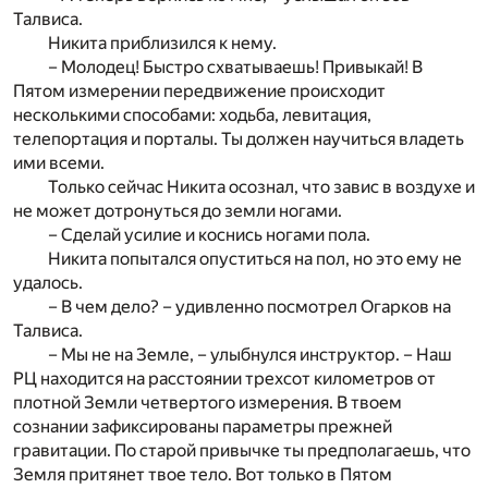
Талвиса.
Никита приблизился к нему.
– Молодец! Быстро схватываешь! Привыкай! В
Пятом измерении передвижение происходит
несколькими способами: ходьба, левитация,
телепортация и порталы. Ты должен научиться владеть
ими всеми.
Только сейчас Никита осознал, что завис в воздухе и
не может дотронуться до земли ногами.
– Сделай усилие и коснись ногами пола.
Никита попытался опуститься на пол, но это ему не
удалось.
– В чем дело? – удивленно посмотрел Огарков на
Талвиса.
– Мы не на Земле, – улыбнулся инструктор. – Наш
РЦ находится на расстоянии трехсот километров от
плотной Земли четвертого измерения. В твоем
сознании зафиксированы параметры прежней
гравитации. По старой привычке ты предполагаешь, что
Земля притянет твое тело. Вот только в Пятом