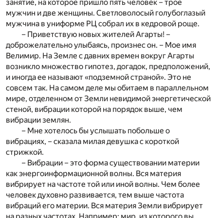
занятие, на которое пришло пять человек – трое
мужчин и две женщины. Светловолосый голубоглазый
мужчина в униформе РЦ собрал их в кедровой роще.
– Приветствую новых жителей Агарты! –
доброжелательно улыбаясь, произнес он. – Мое имя
Велимир. На Земле с давних времен вокруг Агарты
возникло множество гипотез, догадок, предположений,
и иногда ее называют «подземной страной». Это не
совсем так. На самом деле мы обитаем в параллельном
мире, отделенном от Земли невидимой энергетической
стеной, вибрации которой на порядок выше, чем
вибрации землян.
– Мне хотелось бы услышать побольше о
вибрациях, – сказала милая девушка с короткой
стрижкой.
– Вибрации – это форма существовании материи
как энергоинформационной волны. Вся материя
вибрирует на частоте той или иной волны. Чем более
человек духовно развивается, тем выше частота
вибраций его материи. Вся материя Земли вибрирует
на разных частотах. Например: мир, из которого вы