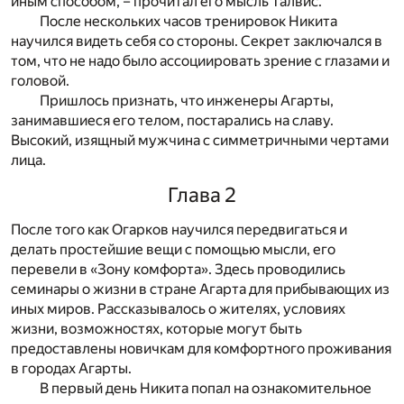
иным способом, – прочитал его мысль Талвис.
После нескольких часов тренировок Никита
научился видеть себя со стороны. Секрет заключался в
том, что не надо было ассоциировать зрение с глазами и
головой.
Пришлось признать, что инженеры Агарты,
занимавшиеся его телом, постарались на славу.
Высокий, изящный мужчина с симметричными чертами
лица.
Глава 2
После того как Огарков научился передвигаться и
делать простейшие вещи с помощью мысли, его
перевели в «Зону комфорта». Здесь проводились
семинары о жизни в стране Агарта для прибывающих из
иных миров. Рассказывалось о жителях, условиях
жизни, возможностях, которые могут быть
предоставлены новичкам для комфортного проживания
в городах Агарты.
В первый день Никита попал на ознакомительное