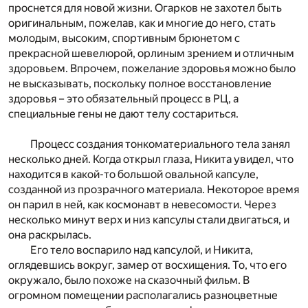
проснется для новой жизни. Огарков не захотел быть
оригинальным, пожелав, как и многие до него, стать
молодым, высоким, спортивным брюнетом с
прекрасной шевелюрой, орлиным зрением и отличным
здоровьем. Впрочем, пожелание здоровья можно было
не высказывать, поскольку полное восстановление
здоровья – это обязательный процесс в РЦ, а
специальные гены не дают телу состариться.
Процесс создания тонкоматериального тела занял
несколько дней. Когда открыл глаза, Никита увидел, что
находится в какой-то большой овальной капсуле,
созданной из прозрачного материала. Некоторое время
он парил в ней, как космонавт в невесомости. Через
несколько минут верх и низ капсулы стали двигаться, и
она раскрылась.
Его тело воспарило над капсулой, и Никита,
оглядевшись вокруг, замер от восхищения. То, что его
окружало, было похоже на сказочный фильм. В
огромном помещении располагались разноцветные