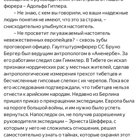
фюрера – Адольфа Гитлера.
– Не знаю, с кем вы говорили, но ваши «надежные
люди» понятия не имеют, что это за страна, –
снисходительно улыбнулся настоятель.
– Не просветит ли уважаемый настоятель
невежественных европейцев? – сквозь зубы
проговорил офицер. Гауптштурмфюрер СС Бруно
Бергер был ведущим антропологом в «Аненербе». За
его работами следил сам Гиммлер. В Тибете он искал
признаки нордических рас у местных жителей, сделав
антропологические измерения трехсот тибетцев и
бесчисленные гипсовые слепки с их черепов. Пока все
его исследования подтверждали, что тибетцев нельзя
отнести к арийским народам. Недавно из Берлина
пришел приказ о прекращении экспедиции. Европа была
на пороге большой войны, и им нужно было успеть
вернуться. Напоследок он, не получив разрешения у
руководителя экспедиции – Эрнеста Шеффера, с
которым у него не сложились отношения, решил
самостоятельно узнать о тайнах, которые охранял этот