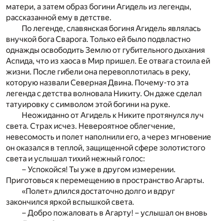
матери, а затем образ богини Агидель из легенды,
рассказанной ему в детстве.
По легенде, славянская богиня Агидель являлась
внучкой бога Сварога. Только ей было подвластно
однажды освободить Землю от губительного дыхания
Аспида, что из хаоса в Мир пришел. Ее отвага стоила ей
жизни. После гибели она перевоплотилась в реку,
которую назвали Северная Двина. Почему-то эта
легенда с детства волновала Никиту. Он даже сделал
татуировку с символом этой богини на руке.
Неожиданно от Агидель к Никите протянулся луч
света. Страх исчез. Невероятное облегчение,
невесомость и полет наполнили его, а через мгновение
он оказался в теплой, защищенной сфере золотистого
света и услышал тихий нежный голос:
– Успокойся! Ты уже в другом измерении.
Приготовься к перемещению в пространство Агарты.
«Полет» длился достаточно долго и вдруг
закончился яркой вспышкой света.
– Добро пожаловать в Агарту! – услышал он вновь