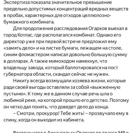
Экспертиза показала значительное превышение
предельно допустимых концентраций вредных веществ
в пробах, характерных для отходов целлюлозно-
бумажного комбината.
Для продолжения расследования Огарков выехал в
город Котлас, где располагался комбинат. Однако его
директор уже при первой встрече предложил ему
«замять дело» и на листке бумаги, лежащем на столе,
синим фломастером написал довольно большую сумму
в долларах. А также мимоходом намекнул, что
владельцу завода, который баллотировался на пост
губернатора области, скандал сейчас не нужен.
Никиту всегда возмущали хозяева жизни, которые
ради своей выгоды оставляли за собой «выжженную
пустыню». К тому же в данном случае речь шла о
любимой реке, на которой прошло его детство. Поэтому
он четко дал понять, что доведет дело до конца.
– Смотри, прокурор! Тебе жить! – прозвучало ему в
спину, когда он выходил из кабинета.
Возвращался в Архангельск Огарков по трассе М8 в