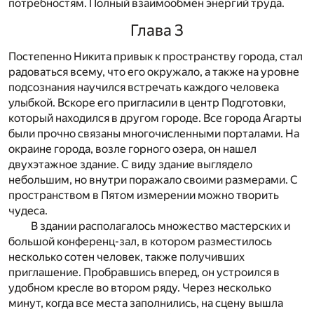
потребностям. Полный взаимообмен энергий труда.
Глава 3
Постепенно Никита привык к пространству города, стал
радоваться всему, что его окружало, а также на уровне
подсознания научился встречать каждого человека
улыбкой. Вскоре его пригласили в центр Подготовки,
который находился в другом городе. Все города Агарты
были прочно связаны многочисленными порталами. На
окраине города, возле горного озера, он нашел
двухэтажное здание. С виду здание выглядело
небольшим, но внутри поражало своими размерами. С
пространством в Пятом измерении можно творить
чудеса.
В здании располагалось множество мастерских и
большой конференц-зал, в котором разместилось
несколько сотен человек, также получивших
приглашение. Пробравшись вперед, он устроился в
удобном кресле во втором ряду. Через несколько
минут, когда все места заполнились, на сцену вышла