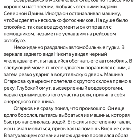
хорошем настроении, любуясь осенними видами
Северной Двины. Иногда он останавливал машину,
чтобы сделать несколько фотоснимков. На душе было
спокойно, так как все документы он отправил с
помощником, незаметно уехавшим на рейсовом
автобусе.
Неожиданно раздались автомобильные гудки. В
зеркале заднего вида Никита увидел черный
«гелендваген», пытавшийся обогнать его автомобиль. В
следующий момент «гелендваген» поравнялся с ним, а
затем резко ударил в водительскую дверь. Машина
Огаркова кувырком полетела с крутого склона прямо в
реку. Глубокий омут, высверленный водоворотами,
характерными для этого участка реки, принял в себя
очередного пленника.
Огарков не сразу понял, что произошло. Он еще
долго боролся, пытаясь выбраться из машины, которая
быстро наполнялась водой. Его силы постепенно таяли,
и он начал молиться, призывая на помощь Высшие силы.
В затухающем сознании неожиданно проявился образ