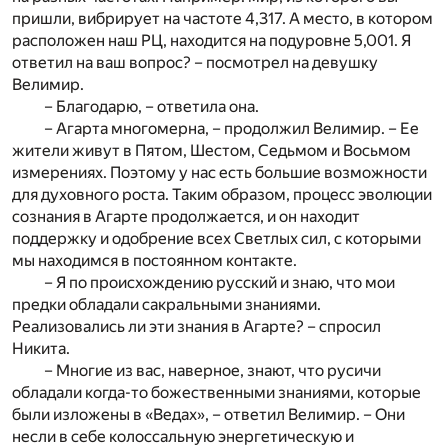
пришли, вибрирует на частоте 4,317. А место, в котором
расположен наш РЦ, находится на подуровне 5,001. Я
ответил на ваш вопрос? – посмотрел на девушку
Велимир.
– Благодарю, – ответила она.
– Агарта многомерна, – продолжил Велимир. – Ее
жители живут в Пятом, Шестом, Седьмом и Восьмом
измерениях. Поэтому у нас есть большие возможности
для духовного роста. Таким образом, процесс эволюции
сознания в Агарте продолжается, и он находит
поддержку и одобрение всех Светлых сил, с которыми
мы находимся в постоянном контакте.
– Я по происхождению русский и знаю, что мои
предки обладали сакральными знаниями.
Реализовались ли эти знания в Агарте? – спросил
Никита.
– Многие из вас, наверное, знают, что русичи
обладали когда-то божественными знаниями, которые
были изложены в «Ведах», – ответил Велимир. – Они
несли в себе колоссальную энергетическую и