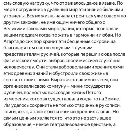
смысловую нагрузку, что отражалось даже в языке. По
мере погружения в дуальный мир эти знания были ими
утрачены. Вся их жизнь начала строиться уже совсем по
другим законам, не имеющим ничего общего с
Великими законами мироздания, которые позволяли
вашим предкам когда-то жить в гармонии и любви. Но
Агарта до сих пор хранит эти бесценные сокровища
благодаря тем светлым душам – лучшим
представителям русичей, которые перешли сюда после
физической смерти, выбрав своей миссией служение
человечеству. Они стали добровольными хранителями
этих древних знаний и обустроили свою жизнь в
соответствии с ними. Выражаясь вашим языком, они
организовали свою коммуну – мини-государство
русичей, полностью воссоздав жизнь Пятого
измерения, которая существовала когда-то на Земле.
Им удалось сохранить не только старинные рукописи,
книги, язык, а также быт и обычаи древних славян. Но
самым ценным является то, что это не застывшее
образование – некое театрализованное действие, а