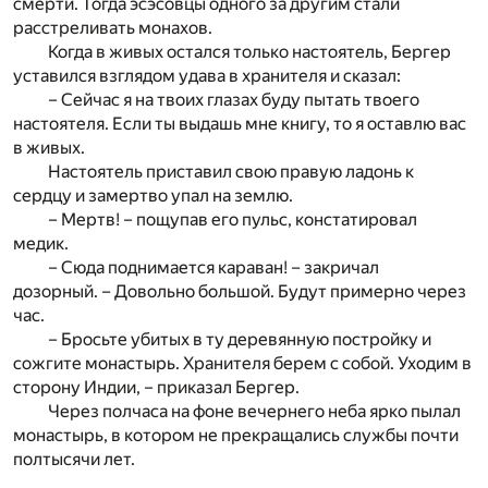
смерти. Тогда эсэсовцы одного за другим стали
расстреливать монахов.
Когда в живых остался только настоятель, Бергер
уставился взглядом удава в хранителя и сказал:
– Сейчас я на твоих глазах буду пытать твоего
настоятеля. Если ты выдашь мне книгу, то я оставлю вас
в живых.
Настоятель приставил свою правую ладонь к
сердцу и замертво упал на землю.
– Мертв! – пощупав его пульс, констатировал
медик.
– Сюда поднимается караван! – закричал
дозорный. – Довольно большой. Будут примерно через
час.
– Бросьте убитых в ту деревянную постройку и
сожгите монастырь. Хранителя берем с собой. Уходим в
сторону Индии, – приказал Бергер.
Через полчаса на фоне вечернего неба ярко пылал
монастырь, в котором не прекращались службы почти
полтысячи лет.