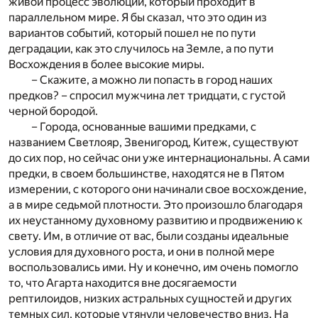
живой процесс эволюции, который проходит в
параллельном мире. Я бы сказал, что это один из
вариантов событий, который пошел не по пути
деградации, как это случилось на Земле, а по пути
Восхождения в более высокие миры.
– Скажите, а можно ли попасть в город наших
предков? – спросил мужчина лет тридцати, с густой
черной бородой.
– Города, основанные вашими предками, с
названием Светлояр, Звенигород, Китеж, существуют
до сих пор, но сейчас они уже интернациональны. А сами
предки, в своем большинстве, находятся не в Пятом
измерении, с которого они начинали свое восхождение,
а в мире седьмой плотности. Это произошло благодаря
их неустанному духовному развитию и продвижению к
свету. Им, в отличие от вас, были созданы идеальные
условия для духовного роста, и они в полной мере
воспользовались ими. Ну и конечно, им очень помогло
то, что Агарта находится вне досягаемости
рептилоидов, низких астральных сущностей и других
темных сил, которые утянули человечество вниз. На