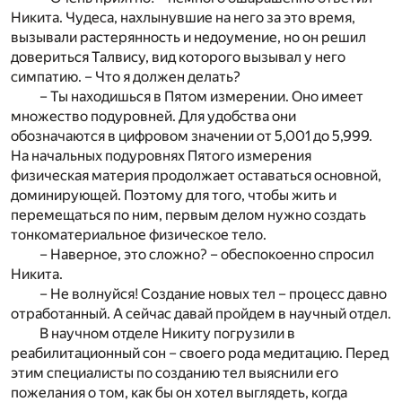
Никита. Чудеса, нахлынувшие на него за это время,
вызывали растерянность и недоумение, но он решил
довериться Талвису, вид которого вызывал у него
симпатию. – Что я должен делать?
– Ты находишься в Пятом измерении. Оно имеет
множество подуровней. Для удобства они
обозначаются в цифровом значении от 5,001 до 5,999.
На начальных подуровнях Пятого измерения
физическая материя продолжает оставаться основной,
доминирующей. Поэтому для того, чтобы жить и
перемещаться по ним, первым делом нужно создать
тонкоматериальное физическое тело.
– Наверное, это сложно? – обеспокоенно спросил
Никита.
– Не волнуйся! Создание новых тел – процесс давно
отработанный. А сейчас давай пройдем в научный отдел.
В научном отделе Никиту погрузили в
реабилитационный сон – своего рода медитацию. Перед
этим специалисты по созданию тел выяснили его
пожелания о том, как бы он хотел выглядеть, когда