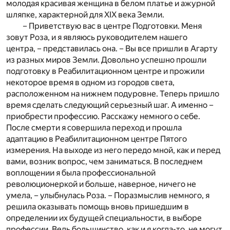
молодая красивая женщина в белом платье и ажурной
шляпке, характерной для XIX века Земли.
– Приветствую вас в центре Подготовки. Меня
зовут Роза, и я являюсь руководителем нашего
центра, – представилась она. – Вы все пришли в Агарту
из разных миров Земли. Довольно успешно прошли
подготовку в Реабилитационном центре и прожили
некоторое время в одном из городов света,
расположенном на нижнем подуровне. Теперь пришло
время сделать следующий серьезный шаг. А именно –
приобрести профессию. Расскажу немного о себе.
После смерти я совершила переход и прошла
адаптацию в Реабилитационном центре Пятого
измерения. На выходе из него передо мной, как и перед
вами, возник вопрос, чем заниматься. В последнем
воплощении я была профессиональной
революционеркой и больше, наверное, ничего не
умела, – улыбнулась Роза. – Поразмыслив немного, я
решила оказывать помощь вновь пришедшим в
определении их будущей специальности, в выборе
профессии. Ведь большинство, как и я когда-то, не могут