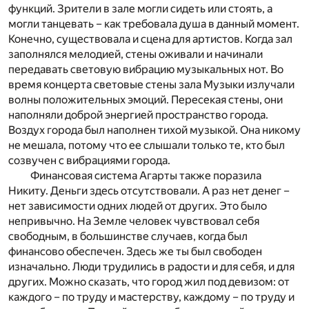
функций. Зрители в зале могли сидеть или стоять, а
могли танцевать – как требовала душа в данный момент.
Конечно, существовала и сцена для артистов. Когда зал
заполнялся мелодией, стены оживали и начинали
передавать световую вибрацию музыкальных нот. Во
время концерта световые стены зала Музыки излучали
волны положительных эмоций. Пересекая стены, они
наполняли доброй энергией пространство города.
Воздух города был наполнен тихой музыкой. Она никому
не мешала, потому что ее слышали только те, кто был
созвучен с вибрациями города.
Финансовая система Агарты также поразила
Никиту. Деньги здесь отсутствовали. А раз нет денег –
нет зависимости одних людей от других. Это было
непривычно. На Земле человек чувствовал себя
свободным, в большинстве случаев, когда был
финансово обеспечен. Здесь же ты был свободен
изначально. Люди трудились в радости и для себя, и для
других. Можно сказать, что город жил под девизом: от
каждого – по труду и мастерству, каждому – по труду и