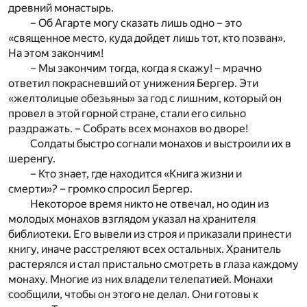
древний монастырь.
– Об Агарте могу сказать лишь одно – это
«священное место, куда дойдет лишь тот, кто позван».
На этом закончим!
– Мы закончим тогда, когда я скажу! – мрачно
ответил покрасневший от унижения Бергер. Эти
«желтолицые обезьяны» за год с лишним, который он
провел в этой горной стране, стали его сильно
раздражать. – Собрать всех монахов во дворе!
Солдаты быстро согнали монахов и выстроили их в
шеренгу.
– Кто знает, где находится «Книга жизни и
смерти»? – громко спросил Бергер.
Некоторое время никто не отвечал, но один из
молодых монахов взглядом указал на хранителя
библиотеки. Его вывели из строя и приказали принести
книгу, иначе расстреляют всех остальных. Хранитель
растерялся и стал пристально смотреть в глаза каждому
монаху. Многие из них владели телепатией. Монахи
сообщили, чтобы он этого не делал. Они готовы к