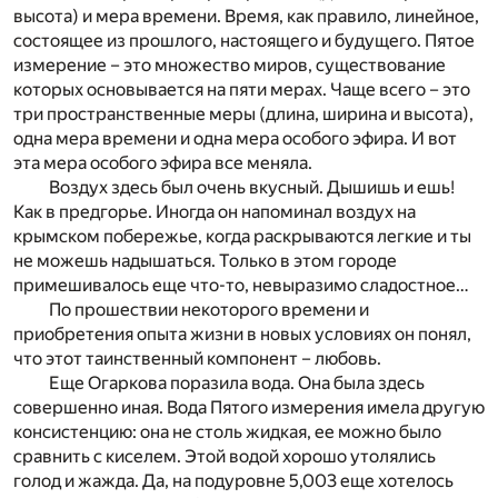
высота) и мера времени. Время, как правило, линейное,
состоящее из прошлого, настоящего и будущего. Пятое
измерение – это множество миров, существование
которых основывается на пяти мерах. Чаще всего – это
три пространственные меры (длина, ширина и высота),
одна мера времени и одна мера особого эфира. И вот
эта мера особого эфира все меняла.
Воздух здесь был очень вкусный. Дышишь и ешь!
Как в предгорье. Иногда он напоминал воздух на
крымском побережье, когда раскрываются легкие и ты
не можешь надышаться. Только в этом городе
примешивалось еще что-то, невыразимо сладостное…
По прошествии некоторого времени и
приобретения опыта жизни в новых условиях он понял,
что этот таинственный компонент – любовь.
Еще Огаркова поразила вода. Она была здесь
совершенно иная. Вода Пятого измерения имела другую
консистенцию: она не столь жидкая, ее можно было
сравнить с киселем. Этой водой хорошо утолялись
голод и жажда. Да, на подуровне 5,003 еще хотелось