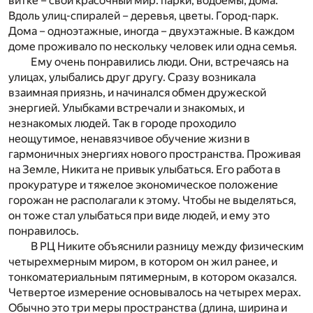
витке – свой красочный мир: парки, водоемы, дома.
Вдоль улиц-спиралей – деревья, цветы. Город-парк.
Дома – одноэтажные, иногда – двухэтажные. В каждом
доме проживало по нескольку человек или одна семья.
Ему очень понравились люди. Они, встречаясь на
улицах, улыбались друг другу. Сразу возникала
взаимная приязнь, и начинался обмен дружеской
энергией. Улыбками встречали и знакомых, и
незнакомых людей. Так в городе проходило
неощутимое, ненавязчивое обучение жизни в
гармоничных энергиях нового пространства. Проживая
на Земле, Никита не привык улыбаться. Его работа в
прокуратуре и тяжелое экономическое положение
горожан не располагали к этому. Чтобы не выделяться,
он тоже стал улыбаться при виде людей, и ему это
понравилось.
В РЦ Никите объяснили разницу между физическим
четырехмерным миром, в котором он жил ранее, и
тонкоматериальным пятимерным, в котором оказался.
Четвертое измерение основывалось на четырех мерах.
Обычно это три меры пространства (длина, ширина и