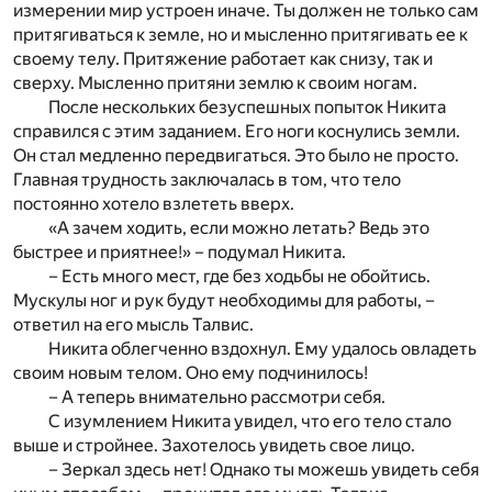
измерении мир устроен иначе. Ты должен не только сам
притягиваться к земле, но и мысленно притягивать ее к
своему телу. Притяжение работает как снизу, так и
сверху. Мысленно притяни землю к своим ногам.
После нескольких безуспешных попыток Никита
справился с этим заданием. Его ноги коснулись земли.
Он стал медленно передвигаться. Это было не просто.
Главная трудность заключалась в том, что тело
постоянно хотело взлететь вверх.
«А зачем ходить, если можно летать? Ведь это
быстрее и приятнее!» – подумал Никита.
– Есть много мест, где без ходьбы не обойтись.
Мускулы ног и рук будут необходимы для работы, –
ответил на его мысль Талвис.
Никита облегченно вздохнул. Ему удалось овладеть
своим новым телом. Оно ему подчинилось!
– А теперь внимательно рассмотри себя.
С изумлением Никита увидел, что его тело стало
выше и стройнее. Захотелось увидеть свое лицо.
– Зеркал здесь нет! Однако ты можешь увидеть себя