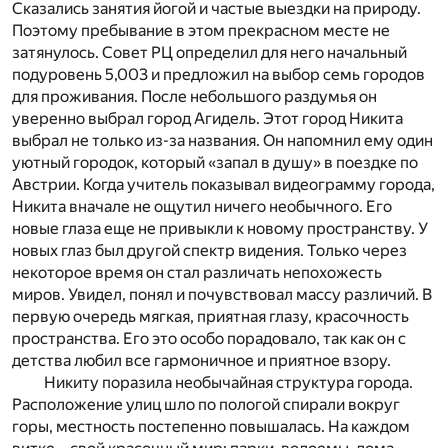
Сказались занятия йогой и частые выездки на природу.
Поэтому пребывание в этом прекрасном месте не
затянулось. Совет РЦ определил для него начальный
подуровень 5,003 и предложил на выбор семь городов
для проживания. После небольшого раздумья он
уверенно выбрал город Агидель. Этот город Никита
выбрал не только из-за названия. Он напомнил ему один
уютный городок, который «запал в душу» в поездке по
Австрии. Когда учитель показывал видеограмму города,
Никита вначале не ощутил ничего необычного. Его
новые глаза еще не привыкли к новому пространству. У
новых глаз был другой спектр видения. Только через
некоторое время он стал различать непохожесть
миров. Увидел, понял и почувствовал массу различий. В
первую очередь мягкая, приятная глазу, красочность
пространства. Его это особо порадовало, так как он с
детства любил все гармоничное и приятное взору.
Никиту поразила необычайная структура города.
Расположение улиц шло по пологой спирали вокруг
горы, местность постепенно повышалась. На каждом