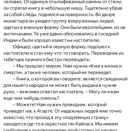
человек. Отодвинув отшлифованный камень от стены,
он спрятал книгу в небольшую нишу. Тщательно убрав
за собой следы, поднялся на поверхность. Во дворе
монастыря он увидел группу вооруженных людей,
одетых в военную форму. Они были европейцами, но не
англичанами. Те уже давно обосновались в соседней
Индии и были хорошо известны настоятелю.
Офицер, одетый в черную форму, подошел к
настоятелю и стал ему что-то говорить. Переводчик из
тибетцев принялся быстро переводить:
– Мы пришли с миром. Нам нужна «Книга жизни и
смерти», а также человек, который ее переведет.
– Книга, о которой вы говорите, является священной
для нашего народа и не может быть выдана в чужие
руки, – вежливо ответил настоятель. – Могу ли я вам
еще чем-нибудь помочь?
– Можете! Нам нужен проводник, который
приведет нас к Агарте. От надежных людей мне точно
известно, что проход в эту «подземную страну»
находится где-то в окрестностях Кайласа. Мы имеем
сообщение к руководителям этой страны от нашего