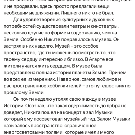
и не продавали, здесь просто предлагали вещи,
необходимые для жизни. Лишнего никто не брал.
Для удовлетворения культурных и духовных
потребностей существовали театры и кинотеатры,
несколько другие по форме и содержанию, чем на
Земле. Особенно Никите понравилось в музеях. Он
застрял в них надолго. Музей – это особое
пространство, где ты можешь посмотреть то, что
твоему сердцу интересно и близко. В Агарте все
жители учатся жить сердцем. В музее была
представлена полная история планеты Земля. Причем
во всех ее измерениях. Наверное, самое любимое и
распространенное хобби жителей – это путешествия по
прошлому Земли.
Он почти неделю утолял свою жажду в музее
Истории. Осознав, что такая одержимость до добра не
доведет, Никита пошел на концерт в зал Музыки,
который ему посоветовал музейный гид. Залом Музыки
называлось пространство, ограниченное
энергосветовыми полями, которые имели много