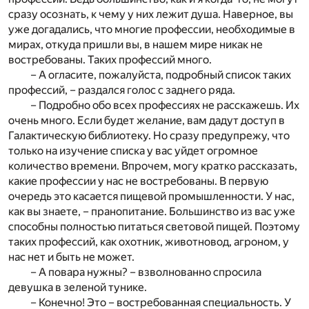
сразу осознать, к чему у них лежит душа. Наверное, вы
уже догадались, что многие профессии, необходимые в
мирах, откуда пришли вы, в нашем мире никак не
востребованы. Таких профессий много.
– А огласите, пожалуйста, подробный список таких
профессий, – раздался голос с заднего ряда.
– Подробно обо всех профессиях не расскажешь. Их
очень много. Если будет желание, вам дадут доступ в
Галактическую библиотеку. Но сразу предупрежу, что
только на изучение списка у вас уйдет огромное
количество времени. Впрочем, могу кратко рассказать,
какие профессии у нас не востребованы. В первую
очередь это касается пищевой промышленности. У нас,
как вы знаете, – пранопитание. Большинство из вас уже
способны полностью питаться световой пищей. Поэтому
таких профессий, как охотник, животновод, агроном, у
нас нет и быть не может.
– А повара нужны? – взволнованно спросила
девушка в зеленой тунике.
– Конечно! Это – востребованная специальность. У