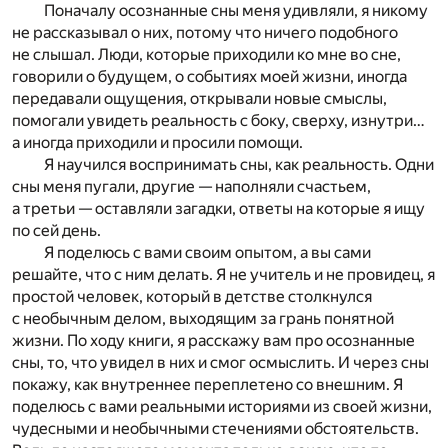
Поначалу осознанные сны меня удивляли, я никому
не рассказывал о них, потому что ничего подобного
не слышал. Люди, которые приходили ко мне во сне,
говорили о будущем, о событиях моей жизни, иногда
передавали ощущения, открывали новые смыслы,
помогали увидеть реальность с боку, сверху, изнутри…
а иногда приходили и просили помощи.
Я научился воспринимать сны, как реальность. Одни
сны меня пугали, другие — наполняли счастьем,
а третьи — оставляли загадки, ответы на которые я ищу
по сей день.
Я поделюсь с вами своим опытом, а вы сами
решайте, что с ним делать. Я не учитель и не провидец, я
простой человек, который в детстве столкнулся
с необычным делом, выходящим за грань понятной
жизни. По ходу книги, я расскажу вам про осознанные
сны, то, что увидел в них и смог осмыслить. И через сны
покажу, как внутреннее переплетено со внешним. Я
поделюсь с вами реальными историями из своей жизни,
чудесными и необычными стечениями обстоятельств.