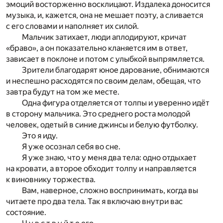
эмоций восторженно восклицают. Издалека доносится
музыка, и, кажется, она не мешает поэту, а сливается
с его словами и наполняет их силой.
Мальчик затихает, люди аплодируют, кричат
«браво», а он показательно кланяется им в ответ,
зависает в поклоне и потом с улыбкой выпрямляется.
Зрители благодарят юное дарование, обнимаются
и неспешно расходятся по своим делам, обещая, что
завтра будут на том же месте.
Одна фигура отделяется от толпы и уверенно идёт
в сторону мальчика. Это среднего роста молодой
человек, одетый в синие джинсы и белую футболку.
Это я иду.
Я уже осознал себя во сне.
Я уже знаю, что у меня два тела: одно отдыхает
на кровати, а второе обходит толпу и направляется
к виновнику торжества.
Вам, наверное, сложно воспринимать, когда вы
читаете про два тела. Так я включаю внутри вас
состояние.