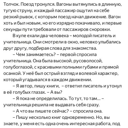
Толчок. Поезд тронулся. Вагоны вытянулись в длинную,
тугую струну, и каждый пассажир ощутил на себе
резкий рывок, с которым поезд начал движение. Вагон
хоть и был новым, но его изрядно покачивало, и первые
секунды пути требовали от пассажиров сноровки.
В купе ехали два человека – молодой писатель и
учительница. Они смотрели в окно, неловко улыбались
друг другу, подбирая слова для знакомства.
– Чем занимаетесь? – первой спросила
учительница. Она была высокой, русоволосой,
голубоглазой, с красивыми полными губами и прямой
осанкой. У неё был острый взгляд и волевой характер,
который угадывался в каждом движении.
– Я автор, пишу книги, – ответил писатель и утонул
в её голубых глазах. – А вы?
– Я пока не определилась. То тут, то там... –
учительница решила не выдавать себя сразу.
– А что вы пишете сейчас? – спросила она.
– Пишу несколько книг одновременно. Но, вы
знаете, у меня есть одна очень интересная работа, под