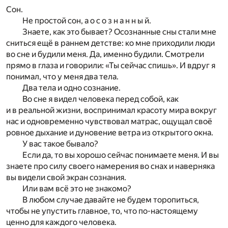
Сон.
Не простой сон, а о с о з н а н н ы й.
Знаете, как это бывает? Осознанные сны стали мне
сниться ещё в раннем детстве: ко мне приходили люди
во сне и будили меня. Да, именно будили. Смотрели
прямо в глаза и говорили: «Ты сейчас спишь». И вдруг я
понимал, что у меня два тела.
Два тела и одно сознание.
Во сне я видел человека перед собой, как
и в реальной жизни, воспринимал красоту мира вокруг
нас и одновременно чувствовал матрас, ощущал своё
ровное дыхание и дуновение ветра из открытого окна.
У вас такое бывало?
Если да, то вы хорошо сейчас понимаете меня. И вы
знаете про силу своего намерения во снах и наверняка
вы видели свой экран сознания.
Или вам всё это не знакомо?
В любом случае давайте не будем торопиться,
чтобы не упустить главное, то, что по-настоящему
ценно для каждого человека.