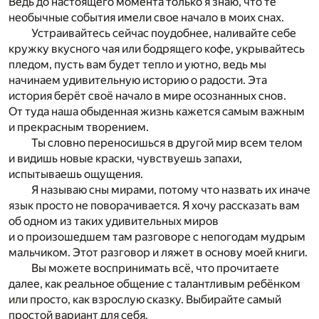
Ведь до настоящего момента только я знаю, что те
необычные события имели свое начало в моих снах.
Устраивайтесь сейчас поудобнее, наливайте себе
кружку вкусного чая или бодрящего кофе, укрывайтесь
пледом, пусть вам будет тепло и уютно, ведь мы
начинаем удивительную историю о радости. Эта
история берёт своё начало в мире осознанных снов.
От туда наша обыденная жизнь кажется самым важным
и прекрасным творением.
Ты словно переносишься в другой мир всем телом
и видишь новые краски, чувствуешь запахи,
испытываешь ощущения.
Я называю сны мирами, потому что назвать их иначе
язык просто не поворачивается. Я хочу рассказать вам
об одном из таких удивительных миров
и о произошедшем там разговоре с непогодам мудрым
мальчиком. Этот разговор и ляжет в основу моей книги.
Вы можете воспринимать всё, что прочитаете
далее, как реальное общение с талантливым ребёнком
или просто, как взрослую сказку. Выбирайте самый
простой вариант для себя.