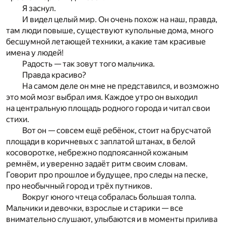
Я заснул.
И видел целый мир. Он очень похож на наш, правда,
там люди повыше, существуют купольные дома, много
бесшумной летающей техники, а какие там красивые
имена у людей!
Радость — так зовут того мальчика.
Правда красиво?
На самом деле он мне не представился, и возможно
это мой мозг выбрал имя. Каждое утро он выходил
на центральную площадь родного города и читал свои
стихи.
Вот он — совсем ещё ребёнок, стоит на брусчатой
площади в коричневых с заплатой штанах, в белой
косоворотке, небрежно подпоясанной кожаным
ремнём, и уверенно задаёт ритм своим словам.
Говорит про прошлое и будущее, про следы на песке,
про необычный город и трёх путников.
Вокруг юного чтеца собралась большая толпа.
Мальчики и девочки, взрослые и старики — все
внимательно слушают, улыбаются и в моменты прилива