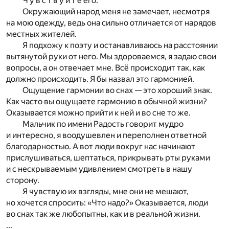
Ч у в с т в у й т е его.
Окружающий народ меня не замечает, несмотря
на мою одежду, ведь она сильно отличается от нарядов
местных жителей.
Я подхожу к поэту и останавливаюсь на расстоянии
вытянутой руки от него. Мы здороваемся, я задаю свои
вопросы, а он отвечает мне. Всё происходит так, как
должно происходить. Я бы назвал это гармонией.
Ощущение гармонии во снах — это хороший знак.
Как часто вы ощущаете гармонию в обычной жизни?
Оказывается можно прийти к ней и во сне то же.
Мальчик по имени Радость говорит мудро
и интересно, я воодушевлен и переполнен ответной
благодарностью. А вот люди вокруг нас начинают
прислушиваться, шептаться, прикрывать рты руками
и с нескрываемым удивлением смотреть в нашу
сторону.
Я чувствую их взгляды, мне они не мешают,
но хочется спросить: «Что надо?» Оказывается, люди
во снах так же любопытны, как и в реальной жизни.
...