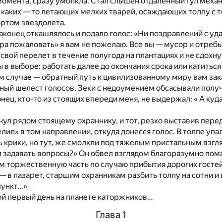
момента, сразу умолкла. Стал слышен отдаленный гул меха
 каких — то летающих мелких тварей, осаждающих толпу с т
ортом звездолета.
конец откашлялось и подало голос: «Ни поздравлений с у
ра пожаловать» я вам не пожелаю. Все вы — мусор и отреб
свой перелет в течение полугода на плантациях и не сдохну
 в выборе: работать далее до окончания срока или катиться
м случае — обратный путь к цивилизованному миру вам зак
ный шелест голосов. Зеки с недоумением обсасывали пол
ец, кто-то из стоящих впереди меня, не выдержал: « А куда
нул рядом стоящему охраннику, и тот, резко выставив перед
ил» в том направлении, откуда донесся голос. В толпе упа
ь крики, но тут, же смолкли под тяжелым пристальным взгл
л задавать вопросы?» Он обвел взглядом благоразумно по
ом торжественную часть по случаю прибытия дорогих госте
— в лазарет, старшим охранникам разбить толпу на сотни и
пункт…»
ой первый день на планете каторжников…
Глава 1