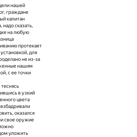
цели нашей
ог, граждане
ый капитан
 надо сказать,
дке на любую
азница
живанию протекает
установкой, для
роделано не из-за
ерженные нашим
й, с ее точки
 теснясь
лившись в узкий
енного цвета
 взбадривали
овить, оказался
ли свое оружие
 можно
дом уложить