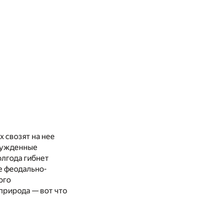
 свозят на нее
осужденные
олгода гибнет
е феодально-
ого
природа — вот что