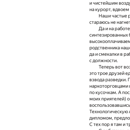
и чистейшим возду
на курорт, вдвоем
Наши частые р
стараюсь не нагне
Да и на работ
синтезированных б
высокооплачиваемо
родственника наше
да и смекалки в р
с должности.
Теперь вот во
это трое друзей 
взвода разведки. 
наркоторговцами в
по кусочкам. А по
моих приятелей) 
воспользовавшись 
Технологическую 
дипломом, предло
С тех пор я там и