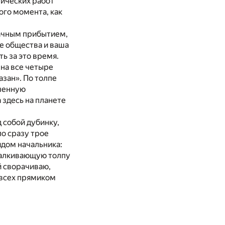
нических работ
ого момента, как
дачным прибытием,
ье общества и ваша
ть за это время.
 на все четыре
азан». По толпе
ученную
 здесь на планете
 собой дубинку,
ло сразу трое
ядом начальника:
малкивающую толпу
й сворачиваю,
 всех прямиком