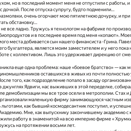
хом, но в последний момент меня не отпустили с работы, и
 с дочкой. После отпуска супругу, будто подменили…
азмолвки, очень огорчают мою пятилетнюю дочурку, и при 
тать обстановку…
е не все ладно. Тружусь я технологом на фабрике по произв
иопродуктов и в последнее время под меня «копают». Мое
го места добивается сын нашего финансиста -Грина. Павел
го бухгалтера, является моим заместителем и у него пока н
аботе с коллективом. Лишь это удерживает дирекцию от см
зникла еще одна проблема: наше «боевое братство» — как 
единомышленников оставшихся в живых из почти полностью
После того, как подразделение попало в засаду организова
 джунглях Ядвиги, нас выживших в этой переделке, собира
сле демобилизации мы все трое осели в метрополии. Стах и 
организовали маленькую фирму занимающуюся частным изво
льготами, как бывший космодесантник поступил, и успешн
Академию. Мне, как выпускнику закончившему академию с
жили работу в знаменитой на всю империю фирме « Хрумки
 тружусь на протяжении восьми лет.