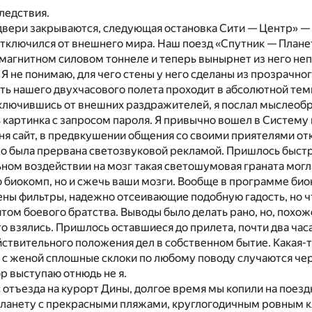
ледствия.
двери закрываются, следующая остановка Сити — Центр» —
 отключился от внешнего мира. Наш поезд «Спутник — Плане
омагнитном силовом тоннеле и теперь вынырнет из него не
 Я не понимаю, для чего стены у него сделаны из прозрачно
ть нашего двухчасового полета проходит в абсолютной тем
ключившись от внешних раздражителей, я послал мыслеобр
 картинка с запросом пароля. Я привычно вошел в Систему 
я сайт, в предвкушении общения со своими приятелями отк
но была прервана светозвуковой рекламой. Пришлось быст
ном воздействии на мозг такая светошумовая граната мог
о биокомп, но и сжечь ваши мозги. Вообще в программе биок
ны фильтры, надежно отсеивающие подобную гадость, но чт
том боевого братства. Выводы было делать рано, но, похо
то взялись. Пришлось оставшиеся до прилета, почти два час
ствительного положения дел в собственном бытие. Какая-т
 с женой сплошные склоки по любому поводу случаются чер
р выступаю отнюдь не я.
с отъезда на курорт Дины, долгое время мы копили на поезд
 планету с прекрасными пляжами, круглогодичным ровным 