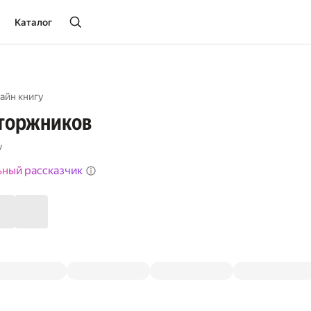
Каталог
айн книгу
аторжников
v
ьный рассказчик