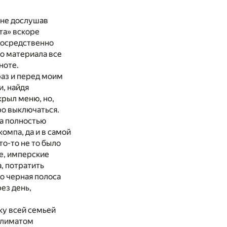
 не дослушав
та» вскоре
посредственно
го материала все
ноте.
аз и перед моим
и, найдя
рыл меню, но,
ро выключаться.
ла полностью
омпа, да и в самой
о-то не то было
же, имперские
а, потратить
о черная полоса
ез день,
ку всей семьей
климатом