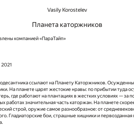
Vasily Korostelev
Планета каторжников
влены компанией «ПараТайп»
, 2021
одесантника ссылают на Планету Каторжников. Осужденных
тики. На планете царят жестокие нравы: по прибытии туда 
герь, где работают на плантациях в жестких условиях — за п
х работах значительная часть каторжан. На планете скоре
ский строй, оружие самое разнообразное: от средневеков
го. Гладиаторские бои, страшные хищники и первозданная 
а.