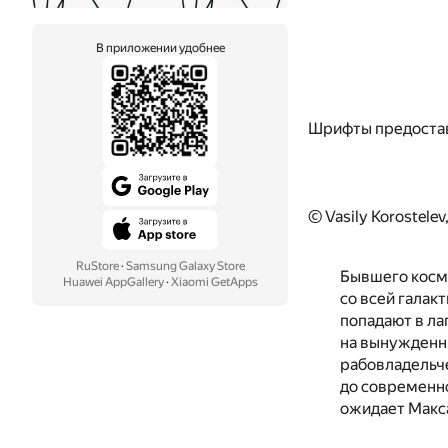
В приложении удобнее
Шрифты предоста
© Vasily Korostelev
RuStore
·
Samsung Galaxy Store
Бывшего косм
Huawei AppGallery
·
Xiaomi GetApps
со всей галак
попадают в ла
на вынужденны
рабовладельче
до современно
ожидает Макс