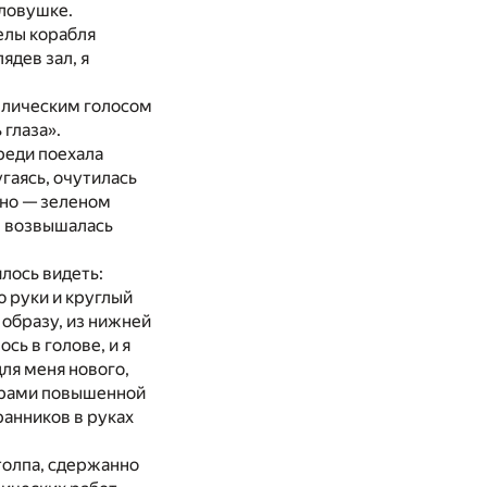
оловушке.
елы корабля
ядев зал, я
аллическим голосом
 глаза».
реди поехала
угаясь, очутилась
дно — зеленом
е возвышалась
лось видеть:
 руки и круглый
образу, из нижней
сь в голове, и я
ля меня нового,
терами повышенной
ранников в руках
толпа, сдержанно