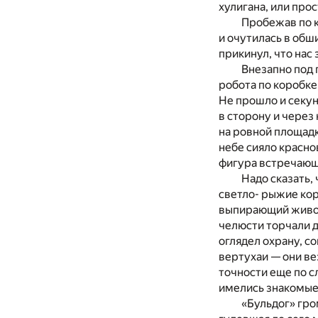
хулигана, или про
Пробежав по к
и очутилась в обш
прикинул, что нас
Внезапно под 
робота по коробке
Не прошло и секун
в сторону и через
на ровной площад
небе сияло красно
фигура встречающ
Надо сказать,
светло- рыжие ко
выпирающий живот
челюсти торчали д
оглядел охрану, с
вертухаи — они ве
точности еще по с
имелись знакомые
«Бульдог» гро