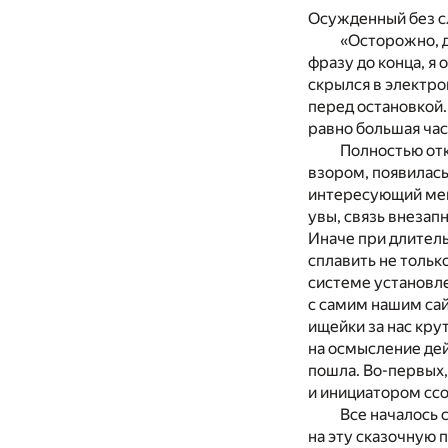
Осужденный без с
«Осторожно, 
фразу до конца, я
скрылся в электр
перед остановкой.
равно большая час
Полностью от
взором, появилась
интересующий мен
увы, связь внезап
Иначе при длитель
сплавить не тольк
системе установле
с самим нашим сай
ищейки за нас кру
на осмысление дей
пошла. Во-первых,
и инициатором ссо
Все началось 
на эту сказочную