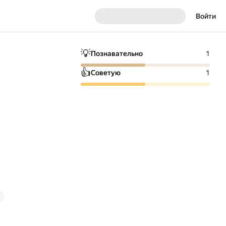
Войти
💡
Познавательно
1
👍
Советую
1