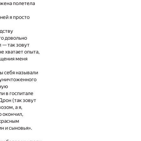
 жена полетела
ней я просто
одству
го довольно
 — так зовут
е хватает опыта,
ещения меня
мы себя называли
 уничтоженного
нную
ли в госпитале
Дрон (так зовут
зом, а я,
о окончил,
 красным
н и сыновья».