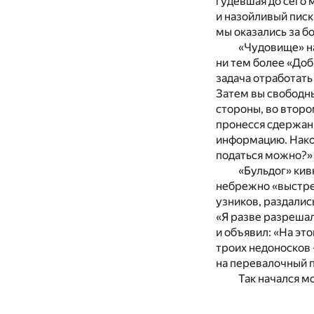
гудевшая до сего 
и назойливый писк
мы оказались за б
«Чудовище» на
ни тем более «Доб
задача отработать 
Затем вы свободны
стороны, во второ
пронесся сдержан
информацию. Након
податься можно?»
«Бульдог» кив
небрежно «выстрел
узников, раздалис
«Я разве разреша
и объявил: «На эт
троих недоносков 
на перевалочный 
Так начался м