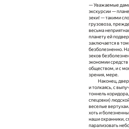
— Уважаемые дамы
экскурсии — плане
зеки! — такими с
грузовоза, прежде
весьма неприятная
планету ей подвер
заключается в том
безболезненно. Н
зеков безболезнен
экономии средств 
обществом, и с мо
зрения, мере.
Наконец, двер
и толкаясь, с вып
тоннель коридора,
спецовки) людско
веселые вертухаи.
хоть и болезненны
наши охранники, с
парализовать неб