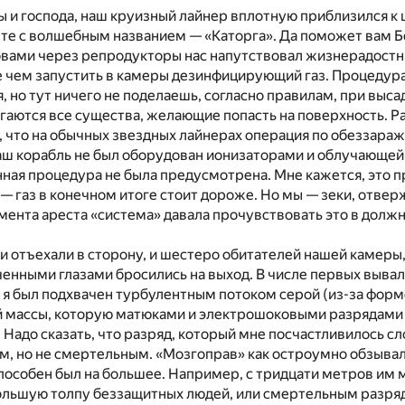
 и господа, наш круизный лайнер вплотную приблизился к 
те с волшебным названием — «Каторга». Да поможет вам Б
ловами через репродукторы нас напутствовал жизнерадостн
 чем запустить в камеры дезинфицирующий газ. Процедура,
, но тут ничего не поделаешь, согласно правилам, при выса
гаются все существа, желающие попасть на поверхность. Р
, что на обычных звездных лайнерах операция по обеззара
аш корабль не был оборудован ионизаторами и облучающей 
ная процедура не была предусмотрена. Мне кажется, это п
— газ в конечном итоге стоит дороже. Но мы — зеки, отв
мента ареста «система» давала прочувствовать это в должно
и отъехали в сторону, и шестеро обитателей нашей камеры,
ученными глазами бросились на выход. В числе первых выва
 я был подхвачен турбулентным потоком серой (из-за форм
й массы, которую матюками и электрошоковыми разрядами
 Надо сказать, что разряд, который мне посчастливилось сл
м, но не смертельным. «Мозгоправ» как остроумно обзыва
пособен был на большее. Например, с тридцати метров им
ольшую толпу беззащитных людей, или смертельным разря