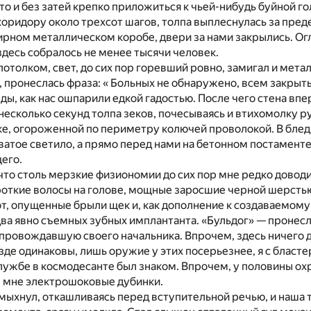
сто и без затей крепко приложиться к чьей-нибудь буйной г
оридору около трехсот шагов, толпа выплеснулась за пред
ирном металлическом коробе, двери за нами закрылись. Огл
 здесь собралось не менее тысячи человек.
потолком, свет, до сих пор горевший ровно, замигал и мет
, пронеслась фраза: « Больных не обнаружено, всем закрыть
ды, как нас ошпарили едкой гадостью. После чего стена впе
 несколько секунд толпа зеков, почесываясь и втихомолку р
ке, огороженной по периметру колючей проволокой. В бле
ватое светило, а прямо перед нами на бетонном постамент
его.
 что столь мерзкие физиономии до сих пор мне редко доводи
роткие волосы на голове, мощные заросшие черной шерстью
, опущенные брыли щек и, как дополнение к создаваемому 
ва явно съемных зубных имплантанта. «Бульдог» — пронесло
опровождавшую своего начальника. Впрочем, здесь ничего д
зде одинаковы, лишь оружие у этих посерьезнее, я с блас
лужбе в космодесанте был знаком. Впрочем, у половины ох
 мне электрошоковые дубинки.
мыхнул, откашливаясь перед вступительной речью, и наша 