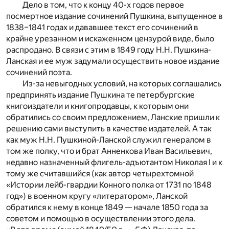
Дело в том, что к концу 40-х годов первое
посмертное издание сочинений Пушкина, выпущенное в
1838–1841 годах и дававшее текст его сочинений в
крайне урезанном и искаженном цензурой виде, было
распродано. В связи с этим в 1849 году Н.Н. Пушкина-
Ланская и ее муж задумали осуществить новое издание
сочинений поэта.
Из-за невыгодных условий, на которых соглашались
предпринять издание Пушкина те петербургские
книгоиздатели и книгопродавцы, к которым они
обратились со своим предложением, Ланские пришли к
решению сами выступить в качестве издателей. А так
как муж Н.Н. Пушкиной-Ланской служил генералом в
том же полку, что и брат Анненкова Иван Васильевич,
недавно назначенный флигель-адъютантом Николая I и к
тому же считавшийся (как автор четырехтомной
«Истории лейб-гвардии Конного полка от 1731 по 1848
год») в военном кругу «литератором», Ланской
обратился к нему в конце 1849 — начале 1850 года за
советом и помощью в осуществлении этого дела.