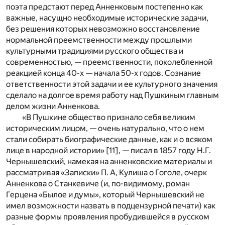
поэта предстают перед Анненковым постепенно как
важные, насущно необходимые исторические задачи,
без решения которых невозможно восстановление
нормальной преемственности между прошлыми
культурными традициями русского общества и
современностью, — преемственности, поколебленной
реакцией конца 40-х — начала 50-х годов. Сознание
ответственности этой задачи и ее культурного значения
сделало на долгое время работу над Пушкиным главным
делом жизни Анненкова.
«В Пушкине общество признало себя великим
историческим лицом, — очень натурально, что о нем
стали собирать биографические данные, как и о всяком
лице в народной истории»
[11]
, — писал в 1857 году Н.Г.
Чернышевский, намекая на анненковские материалы и
рассматривая «Записки» П. А, Кулиша о Гоголе, очерк
Анненкова о Станкевиче (и, по-видимому, роман
Герцена «Былое и думы», который Чернышевский не
имел возможности назвать в подцензурной печати) как
разные формы проявления пробудившейся в русском