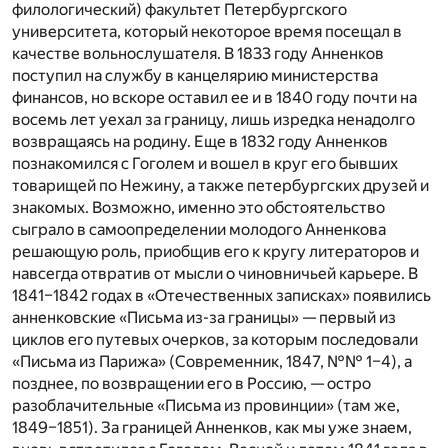
филологический) факультет Петербургского
университета, который некоторое время посещал в
качестве вольнослушателя. В 1833 году Анненков
поступил на службу в канцелярию министерства
финансов, но вскоре оставил ее и в 1840 году почти на
восемь лет уехал за границу, лишь изредка ненадолго
возвращаясь на родину. Еще в 1832 году Анненков
познакомился с Гоголем и вошел в круг его бывших
товарищей по Нежину, а также петербургских друзей и
знакомых. Возможно, именно это обстоятельство
сыграло в самоопределении молодого Анненкова
решающую роль, приобщив его к кругу литераторов и
навсегда отвратив от мысли о чиновничьей карьере. В
1841–1842 годах в «Отечественных записках» появились
анненковские «Письма из-за границы» — первый из
циклов его путевых очерков, за которым последовали
«Письма из Парижа» (Современник, 1847, №№ 1–4), а
позднее, по возвращении его в Россию, — остро
разоблачительные «Письма из провинции» (там же,
1849–1851). За границей Анненков, как мы уже знаем,