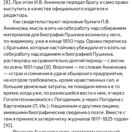
[8]
. При этом И.В. Анненков передал брату и само право
выступить в качестве официального издателя и
редактора.
Как свидетельствуют черновые бумаги П.В.
Анненкова, мысль взять на себя работу над собиранием
материалов для биографии Пушкина возникла у него,
по-видимому, уже в конце 1850 года. Однако переписка
с братьями, которые настойчиво убеждали его взять на
себя работу над изданием и биографией Пушкина,
растянулась на сравнительно долгий период — с весны
по осень 1851 года
[9]
. Впрочем — по словам Анненкова
— «страх и сомнения в удаче обширного предприятия,
на которое требовались, кроме нравственных сил, и
большие денежные затраты, не покидали меня и в то
время, когда уже, по разнесшейся вести о нем, я через
Гоголя познакомился с Погодиным; а через Погодина с
Бартеневым (П. Ив.), Нащокиным и другими лицами,
имевшими биографические сведения о поэте. Вместе с
тем я принялся за перечитку журналов 1817–1825 годов»
[10]
.
Решение Анненкова стать издателем сочинений