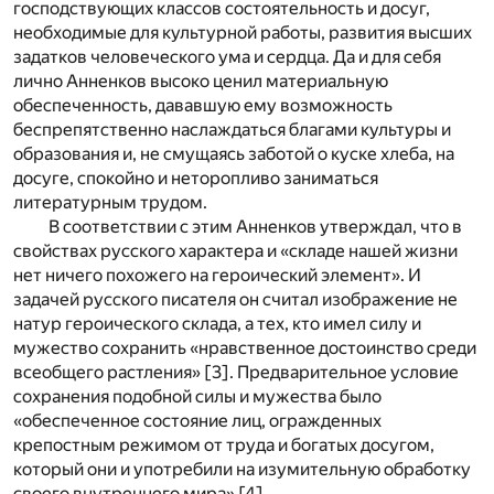
господствующих классов состоятельность и досуг,
необходимые для культурной работы, развития высших
задатков человеческого ума и сердца. Да и для себя
лично Анненков высоко ценил материальную
обеспеченность, дававшую ему возможность
беспрепятственно наслаждаться благами культуры и
образования и, не смущаясь заботой о куске хлеба, на
досуге, спокойно и неторопливо заниматься
литературным трудом.
В соответствии с этим Анненков утверждал, что в
свойствах русского характера и «складе нашей жизни
нет ничего похожего на героический элемент». И
задачей русского писателя он считал изображение не
натур героического склада, а тех, кто имел силу и
мужество сохранить «нравственное достоинство среди
всеобщего растления»
[3]
. Предварительное условие
сохранения подобной силы и мужества было
«обеспеченное состояние лиц, огражденных
крепостным режимом от труда и богатых досугом,
который они и употребили на изумительную обработку
своего внутреннего мира»
[4]
.