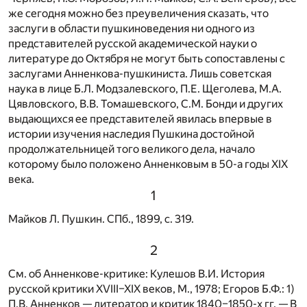
же сегодня можно без преувеличения сказать, что
заслуги в области пушкиноведения ни одного из
представителей русской академической науки о
литературе до Октября не могут быть сопоставлены с
заслугами Анненкова-пушкиниста. Лишь советская
наука в лице Б.Л. Модзалевского, П.Е. Щеголева, М.А.
Цявловского, В.В. Томашевского, С.М. Бонди и других
выдающихся ее представителей явилась впервые в
истории изучения наследия Пушкина достойной
продолжательницей того великого дела, начало
которому было положено Анненковым в 50-а годы XIX
века.
1
Майков Л. Пушкин. СПб., 1899, с. 319.
2
См. об Анненкове-критике: Кулешов В.И. История
русской критики XVIII–XIX веков, М., 1978; Егоров Б.Ф.: 1)
П.В. Анненков — литератор и критик 1840–1850-х гг. — В