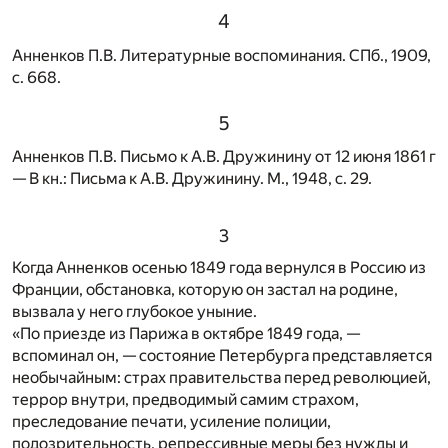
4
Анненков П.В. Литературные воспоминания. СПб., 1909,
c. 668.
5
Анненков П.В. Письмо к А.В. Дружинину от 12 июня 1861 г
— В кн.: Письма к А.В. Дружинину. М., 1948, с. 29.
3
Когда Анненков осенью 1849 года вернулся в Россию из
Франции, обстановка, которую он застал на родине,
вызвала у него глубокое уныние.
«По приезде из Парижа в октябре 1849 года, —
вспоминал он, — состояние Петербурга представляется
необычайным: страх правительства перед революцией,
террор внутри, предводимый самим страхом,
преследование печати, усиление полиции,
подозрительность, репрессивные меры без нужды и