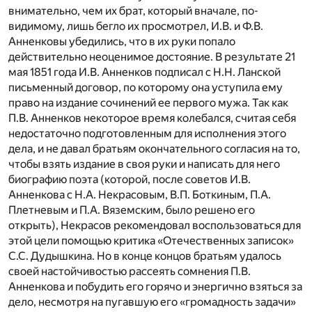
внимательно, чем их брат, который вначале, по-
видимому, лишь бегло их просмотрел, И.В. и Ф.В.
Анненковы убедились, что в их руки попало
действительно неоценимое достояние. В результате 21
мая 1851 года И.В. Анненков подписал с Н.Н. Ланской
письменный договор, по которому она уступила ему
право на издание сочинений ее первого мужа. Так как
П.В. Анненков некоторое время колебался, считая себя
недостаточно подготовленным для исполнения этого
дела, и не давал братьям окончательного согласия на то,
чтобы взять издание в своя руки и написать для него
биографию поэта (которой, после советов И.В.
Анненкова с Н.А. Некрасовым, В.П. Боткиным, П.А.
Плетневым и П.А. Вяземским, было решено его
открыть), Некрасов рекомендовал воспользоваться для
этой цели помощью критика «Отечественных записок»
С.С. Дудышкина. Но в конце концов братьям удалось
своей настойчивостью рассеять сомнения П.В.
Анненкова и побудить его горячо и энергично взяться за
дело, несмотря на пугавшую его «громадность задачи»