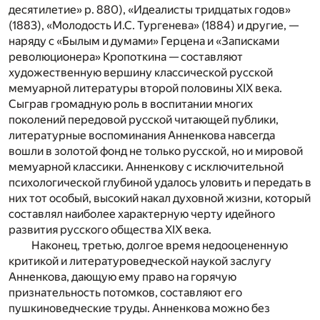
десятилетие» р. 880), «Идеалисты тридцатых годов»
(1883), «Молодость И.С. Тургенева» (1884) и другие, —
наряду с «Былым и думами» Герцена и «Записками
революционера» Кропоткина — составляют
художественную вершину классической русской
мемуарной литературы второй половины XIX века.
Сыграв громадную роль в воспитании многих
поколений передовой русской читающей публики,
литературные воспоминания Анненкова навсегда
вошли в золотой фонд не только русской, но и мировой
мемуарной классики. Анненкову с исключительной
психологической глубиной удалось уловить и передать в
них тот особый, высокий накал духовной жизни, который
составлял наиболее характерную черту идейного
развития русского общества XIX века.
Наконец, третью, долгое время недооцененную
критикой и литературоведческой наукой заслугу
Анненкова, дающую ему право на горячую
признательность потомков, составляют его
пушкиноведческие труды. Анненкова можно без