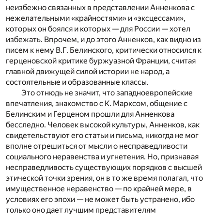
неизбежно связанных в представлении Анненкова с
нежелательными «крайностями» и «эксцессами»,
которых он боялся и которых — для России — хотел
избежать. Впрочем, и до этого Анненков, как видно из
писем к нему В.Г. Белинского, критически относился к
герценовской критике буржуазной Франции, считая
главной движущей силой истории не народ, а
состоятельные и образованные классы.
Это отнюдь не значит, что западноевропейские
впечатления, знакомство с К. Марксом, общение с
Белинским и Герценом прошли для Анненкова
бесследно. Человек высокой культуры, Анненков, как
свидетельствуют его статьи и письма, никогда не мог
вполне отрешиться от мысли о несправедливости
социального неравенства и угнетения. Но, признавая
несправедливость существующих порядков с высшей
этической точки зрения, он в то же время полагал, что
имущественное неравенство — по крайней мере, в
условиях его эпохи — не может быть устранено, ибо
только оно дает лучшим представителям