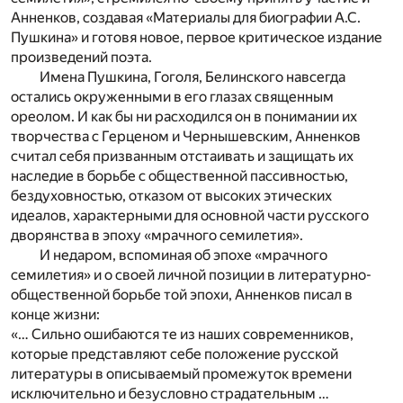
Анненков, создавая «Материалы для биографии А.С.
Пушкина» и готовя новое, первое критическое издание
произведений поэта.
Имена Пушкина, Гоголя, Белинского навсегда
остались окруженными в его глазах священным
ореолом. И как бы ни расходился он в понимании их
творчества с Герценом и Чернышевским, Анненков
считал себя призванным отстаивать и защищать их
наследие в борьбе с общественной пассивностью,
бездуховностью, отказом от высоких этических
идеалов, характерными для основной части русского
дворянства в эпоху «мрачного семилетия».
И недаром, вспоминая об эпохе «мрачного
семилетия» и о своей личной позиции в литературно-
общественной борьбе той эпохи, Анненков писал в
конце жизни:
«… Сильно ошибаются те из наших современников,
которые представляют себе положение русской
литературы в описываемый промежуток времени
исключительно и безусловно страдательным …