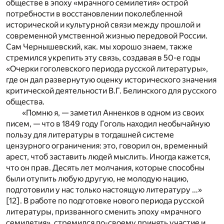
обществе в эпоху «мрачного семилетия» острой
потребности в восстановлении поколебленной
исторической и культурной связи между прошлой и
современной умственной жизнью передовой России.
Сам Чернышевский, как. мы хорошо знаем, также
стремился укрепить эту связь, создавая в 50-е годы
«Очерки гоголевского периода русской литературы»,
где он дал развернутую оценку исторического значения
критической деятельности В.Г. Белинского для русского
общества.
«Помню я, — заметил Анненков в одном из своих
писем, — что в 1849 году Гоголь находил необычайную
пользу для литературы в тогдашней системе
цензурного ограничения: это, говорил он, временный
арест, чтоб заставить людей мыслить. Иногда кажется,
что он прав. Десять лет молчания, которые способны
были отупить любую другую, не молодую нацию,
подготовили у нас только настоящую литературу …»
[12]
. В работе по подготовке нового периода русской
литературы, призванного сменить эпоху «мрачного
семилетия», стремился по-своему принять участие и