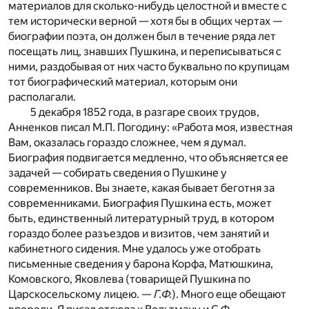
материалов для сколько-нибудь целостной и вместе с
тем исторически верной — хотя бы в общих чертах —
биографии поэта, он должен был в течение ряда лет
посещать лиц, знавших Пушкина, и переписываться с
ними, раздобывая от них часто буквально по крупицам
тот биографический материал, которым они
располагали.
5 декабря 1852 года, в разгаре своих трудов,
Анненков писал М.П. Погодину: «Работа моя, известная
Вам, оказалась гораздо сложнее, чем я думал.
Биография подвигается медленно, что объясняется ее
задачей — собирать сведения о Пушкине у
современников. Вы знаете, какая бывает беготня за
современниками. Биография Пушкина есть, может
быть, единственный литературный труд, в котором
гораздо более разъездов и визитов, чем занятий и
кабинетного сидения. Мне удалось уже отобрать
письменные сведения у барона Корфа, Матюшкина,
Комовского, Яковлева (товарищей Пушкина по
Царскосельскому лицею. —
Г.Ф.
). Много еще обещают