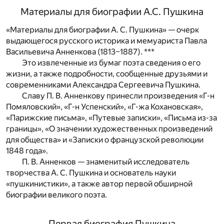
Материалы для биографии А.С. Пушкина
«Материалы для биографии А. С. Пушкина» — очерк
выдающегося русского историка и мемуариста Павла
Васильевича Анненкова (1813–1887). ***
Это извлеченные из бумаг поэта сведения о его
жизни, а также подробности, сообщенные друзьями и
современниками Александра Сергеевича Пушкина.
Славу П. В. Анненкову принесли произведения «Г-н
Помяловский», «Г-н Успенский», «Г-жа Кохановская»,
«Парижские письма», «Путевые записки», «Письма из-за
границы», «О значении художественных произведений
для общества» и «Записки о французской революции
1848 года».
П. В. Анненков — знаменитый исследователь
творчества А. С. Пушкина и основатель науки
«пушкинистики», а также автор первой обширной
биографии великого поэта.
Первая биография Пушкина