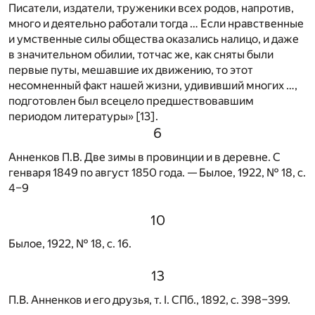
Писатели, издатели, труженики всех родов, напротив,
много и деятельно работали тогда … Если нравственные
и умственные силы общества оказались налицо, и даже
в значительном обилии, тотчас же, как сняты были
первые путы, мешавшие их движению, то этот
несомненный факт нашей жизни, удививший многих …,
подготовлен был всецело предшествовавшим
периодом литературы»
[13]
.
6
Анненков П.В. Две зимы в провинции и в деревне. С
генваря 1849 по август 1850 года. — Былое, 1922, № 18, с.
4–9
10
Былое, 1922, № 18, с. 16.
13
П.В. Анненков и его друзья, т. I. СПб., 1892, с. 398–399.