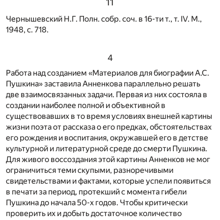
11
Чернышевский Н.Г. Полн. собр. соч. в 16-ти т., т. IV. М.,
1948, с. 718.
4
Работа над созданием «Материалов для биографии А.С.
Пушкина» заставила Анненкова параллельно решать
две взаимосвязанных задачи. Первая из них состояла в
создании наиболее полной и объективной в
существовавших в то время условиях внешней картины
жизни поэта от рассказа о его предках, обстоятельствах
его рождения и воспитания, окружавшей его в детстве
культурной и литературной среде до смерти Пушкина.
Для живого воссоздания этой картины Анненков не мог
ограничиться теми скупыми, разноречивыми
свидетельствами и фактами, которые успели появиться
в печати за период, протекший с момента гибели
Пушкина до начала 50-х годов. Чтобы критически
проверить их и добыть достаточное количество