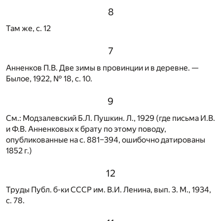
8
Там же, с. 12
7
Анненков П.В. Две зимы в провинции и в деревне. —
Былое, 1922, № 18, с. 10.
9
См.: Модзалевский Б.Л. Пушкин. Л., 1929 (где письма И.В.
и Ф.В. Анненковых к брату по этому поводу,
опубликованные на с. 881–394, ошибочно датированы
1852 г.)
12
Труды Публ. б-ки СССР им. В.И. Ленина, вып. 3. М., 1934,
с. 78.