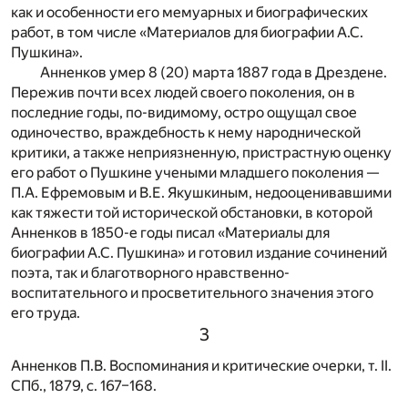
как и особенности его мемуарных и биографических
работ, в том числе «Материалов для биографии А.С.
Пушкина».
Анненков умер 8 (20) марта 1887 года в Дрездене.
Пережив почти всех людей своего поколения, он в
последние годы, по-видимому, остро ощущал свое
одиночество, враждебность к нему народнической
критики, а также неприязненную, пристрастную оценку
его работ о Пушкине учеными младшего поколения —
П.А. Ефремовым и В.Е. Якушкиным, недооценивавшими
как тяжести той исторической обстановки, в которой
Анненков в 1850-е годы писал «Материалы для
биографии А.С. Пушкина» и готовил издание сочинений
поэта, так и благотворного нравственно-
воспитательного и просветительного значения этого
его труда.
3
Анненков П.В. Воспоминания и критические очерки, т. II.
СПб., 1879, с. 167–168.