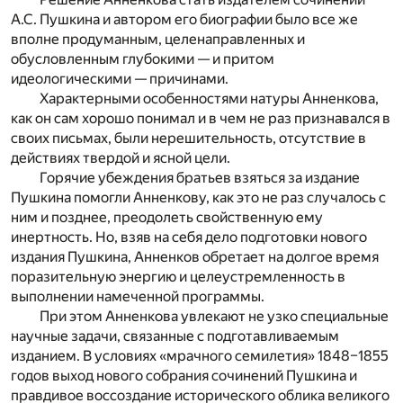
А.С. Пушкина и автором его биографии было все же
вполне продуманным, целенаправленных и
обусловленным глубокими — и притом
идеологическими — причинами.
Характерными особенностями натуры Анненкова,
как он сам хорошо понимал и в чем не раз признавался в
своих письмах, были нерешительность, отсутствие в
действиях твердой и ясной цели.
Горячие убеждения братьев взяться за издание
Пушкина помогли Анненкову, как это не раз случалось с
ним и позднее, преодолеть свойственную ему
инертность. Но, взяв на себя дело подготовки нового
издания Пушкина, Анненков обретает на долгое время
поразительную энергию и целеустремленность в
выполнении намеченной программы.
При этом Анненкова увлекают не узко специальные
научные задачи, связанные с подготавливаемым
изданием. В условиях «мрачного семилетия» 1848–1855
годов выход нового собрания сочинений Пушкина и
правдивое воссоздание исторического облика великого