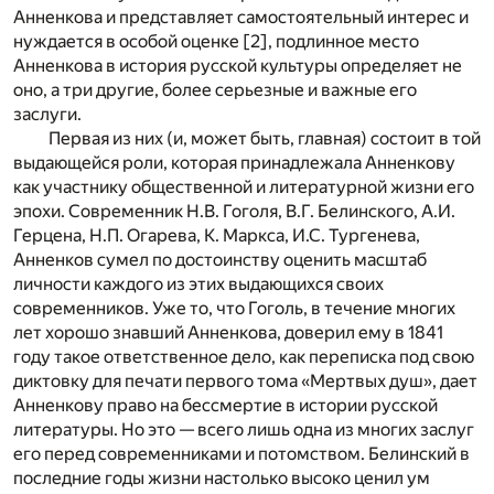
Анненкова и представляет самостоятельный интерес и
нуждается в особой оценке
[2]
, подлинное место
Анненкова в история русской культуры определяет не
оно, а три другие, более серьезные и важные его
заслуги.
Первая из них (и, может быть, главная) состоит в той
выдающейся роли, которая принадлежала Анненкову
как участнику общественной и литературной жизни его
эпохи. Современник Н.В. Гоголя, В.Г. Белинского, А.И.
Герцена, Н.П. Огарева, К. Маркса, И.С. Тургенева,
Анненков сумел по достоинству оценить масштаб
личности каждого из этих выдающихся своих
современников. Уже то, что Гоголь, в течение многих
лет хорошо знавший Анненкова, доверил ему в 1841
году такое ответственное дело, как переписка под свою
диктовку для печати первого тома «Мертвых душ», дает
Анненкову право на бессмертие в истории русской
литературы. Но это — всего лишь одна из многих заслуг
его перед современниками и потомством. Белинский в
последние годы жизни настолько высоко ценил ум