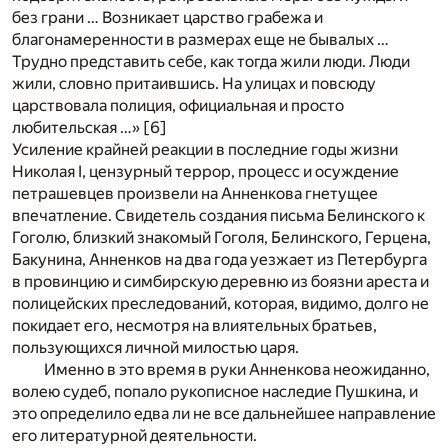
без грани … Возникает царство грабежа и
благонамеренности в размерах еще не бывалых …
Трудно представить себе, как тогда жили люди. Люди
жили, словно притаившись. На улицах и повсюду
царствовала полиция, официальная и просто
любительская …»
[6]
Усиление крайней реакции в последние годы жизни
Николая I, цензурный террор, процесс и осуждение
петрашевцев произвели на Анненкова гнетущее
впечатление. Свидетель создания письма Белинского к
Гоголю, близкий знакомый Гоголя, Белинского, Герцена,
Бакунина, Анненков на два года уезжает из Петербурга
в провинцию и симбирскую деревню из боязни ареста и
полицейских преследований, которая, видимо, долго не
покидает его, несмотря на влиятельных братьев,
пользующихся личной милостью царя.
Именно в это время в руки Анненкова неожиданно,
волею судеб, попало рукописное наследие Пушкина, и
это определило едва ли не все дальнейшее направление
его литературной деятельности.