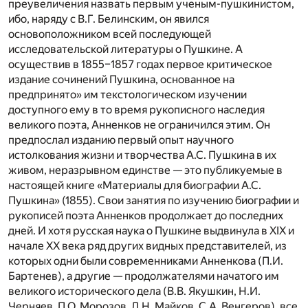
преувеличения назвать первым ученым-пушкинистом,
ибо, наряду с В.Г. Белинским, он явился
основоположником всей последующей
исследовательской литературы о Пушкине. А
осуществив в 1855–1857 годах первое критическое
издание сочинений Пушкина, основанное на
предпринято» им текстологическом изучении
доступного ему в то время рукописного наследия
великого поэта, Анненков не ограничился этим. Он
предпослал изданию первый опыт научного
истолкования жизни и творчества А.С. Пушкина в их
живом, неразрывном единстве — это публикуемые в
настоящей книге «Материалы для биографии А.С.
Пушкина» (1855). Свои занятия по изучению биографии и
рукописей поэта Анненков продолжает до последних
дней. И хотя русская наука о Пушкине выдвинула в XIX и
начале XX века ряд других видных представителей, из
которых одни были современниками Анненкова (П.И.
Бартенев), а другие — продолжателями начатого им
великого исторического дела (В.В. Якушкин, Н.И.
Черняев, П.О. Морозов, Л.Н. Майков, С.А. Венгеров), все