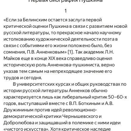
1
«Если за Белинским остается заслуга первой
критической оценки Пушкина в связи с развитием новой
русской литературы, то прекрасное начало научному
истолкованию художнической деятельности поэта в
связи с событиями его жизни положено было, без
сомнения, П.В. Анненковым»
[1]
. Так академик Л.Н.
Майков еще в конце XIX века справедливо оценил
историческую роль Анненкова-пушкиниста, верно
указав тем самым на непреходящее значение его
трудов и сегодня.
В университетских курсах и общих руководствах по
истории русской литературы Анненков обычно
характеризуется лишь как либеральный критик 50–60-х
годов, выступавший вместе с В.П. Боткиным и А.В.
Дружининым против идей революционно-
демократической критики Чернышевского и
Добролюбова и защищавший в полемике с ними идеи
«чистого искусства». Хотя критическое наследие