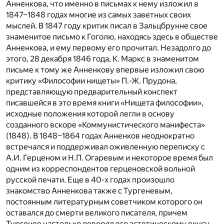
Анненкова, что именно в письмах к нему изложил в
1847–1848 годах многие из самых заветных своих
мыслей. В 1847 году критик писал в Зальцбрунне свое
знаменитое письмо к Гоголю, находясь здесь в обществе
Анненкова, и ему первому его прочитал. Незадолго до
этого, 28 декабря 1846 года, К. Маркс в знаменитом
письме к тому же Анненкову впервые изложил свою
критику «Философии нищеты» П.-Ж. Прудона,
представляющую предварительный конспект
писавшейся в это время книги «Нищета философии»,
исходные положения которой легли в основу
созданного вскоре «Коммунистического манифеста»
(1848). В 1848–1864 годах Анненков неоднократно
встречался и поддерживал оживленную переписку с
А.И. Герценом и Н.П. Огаревым и некоторое время был
одним из корреспондентов герценовской вольной
русской печати. Еще в 40-х годах произошло
знакомство Анненкова также с Тургеневым,
постоянным литературным советчиком которого он
оставался до смерти великого писателя, причем
Тургенев настолько доверял его эстетическому вкусу,