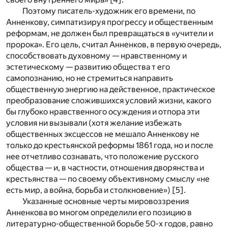
Поэтому писатель-художник его времени, по
Анненкову, симпатизируя прогрессу и общественным
реформам, не должен был превращаться в «учители и
пророка». Его цель, считал Анненков, в первую очередь,
способствовать духовному — нравственному и
эстетическому — развитию общества т его
самопознанию, но не стремиться направить
общественную энергию на действенное, практическое
преобразование сложившихся условий жизни, какого
бы глубоко нравственного осуждения и отпора эти
условия ни вызывали (хотя желание избежать
общественных эксцессов не мешало Анненкову не
только до крестьянской реформы 1861 года, но и после
нее отчетливо сознавать, что положение русского
общества — и, в частности, отношения дворянства и
крестьянства — по своему объективному смыслу «не
есть мир, а война, борьба и столкновение»)
[5]
.
Указанные основные черты мировоззрения
Анненкова во многом определили его позицию в
литературно-общественной борьбе 50-х годов, равно