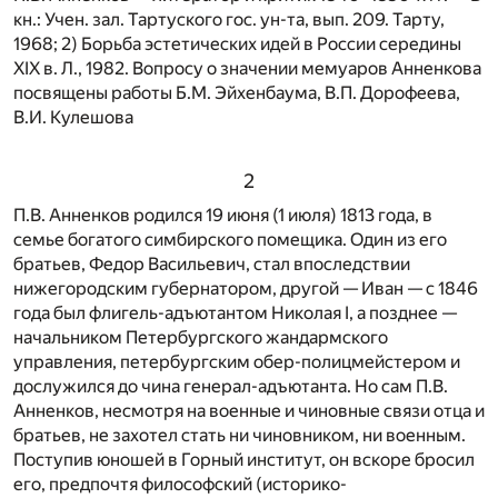
кн.: Учен. зал. Тартуского гос. ун-та, вып. 209. Тарту,
1968; 2) Борьба эстетических идей в России середины
XIX в. Л., 1982. Вопросу о значении мемуаров Анненкова
посвящены работы Б.М. Эйхенбаума, В.П. Дорофеева,
В.И. Кулешова
2
П.В. Анненков родился 19 июня (1 июля) 1813 года, в
семье богатого симбирского помещика. Один из его
братьев, Федор Васильевич, стал впоследствии
нижегородским губернатором, другой — Иван — с 1846
года был флигель-адъютантом Николая I, а позднее —
начальником Петербургского жандармского
управления, петербургским обер-полицмейстером и
дослужился до чина генерал-адъютанта. Но сам П.В.
Анненков, несмотря на военные и чиновные связи отца и
братьев, не захотел стать ни чиновником, ни военным.
Поступив юношей в Горный институт, он вскоре бросил
его, предпочтя философский (историко-