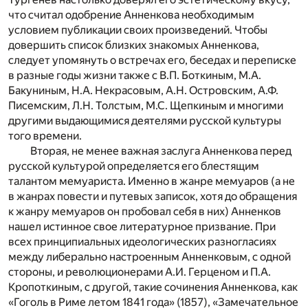
что считал одобрение Анненкова необходимым
условием публикации своих произведений. Чтобы
довершить список близких знакомых Анненкова,
следует упомянуть о встречах его, беседах и переписке
в разные годы жизни также с В.П. Боткиным, М.А.
Бакуниным, Н.А. Некрасовым, А.Н. Островским, А.Ф.
Писемским, Л.Н. Толстым, М.С. Щепкиным и многими
другими выдающимися деятелями русской культуры
того времени.
Вторая, не менее важная заслуга Анненкова перед
русской культурой определяется его блестящим
талантом мемуариста. Именно в жанре мемуаров (а не
в жанрах повести и путевых записок, хотя до обращения
к жанру мемуаров он пробовал себя в них) Анненков
нашел истинное свое литературное призвание. При
всех принципиальных идеологических разногласиях
между либерально настроенным Анненковым, с одной
стороны, и революционерами А.И. Герценом и П.А.
Кропоткиным, с другой, такие сочинения Анненкова, как
«Гоголь в Риме летом 1841 года» (1857), «Замечательное