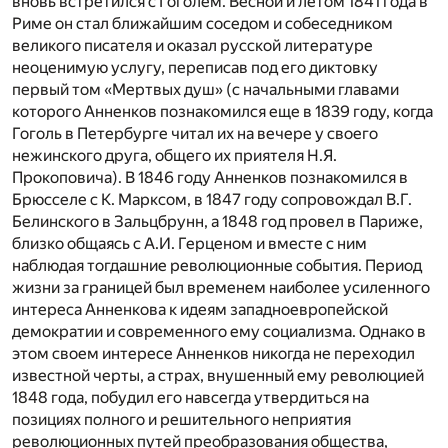
вновь встретился с Гоголем. Весной и летом 1841 года в
Риме он стал ближайшим соседом и собеседником
великого писателя и оказал русской литературе
неоценимую услугу, переписав под его диктовку
первый том «Мертвых душ» (с начальными главами
которого Анненков познакомился еще в 1839 году, когда
Гоголь в Петербурге читал их на вечере у своего
нежинского друга, общего их приятеля Н.Я.
Прокоповича). В 1846 году Анненков познакомился в
Брюсселе с К. Марксом, в 1847 году сопровождал В.Г.
Белинского в Зальцбрунн, а 1848 год провел в Париже,
близко общаясь с А.И. Герценом и вместе с ним
наблюдая тогдашние революционные события. Период
жизни за границей был временем наиболее усиленного
интереса Анненкова к идеям западноевропейской
демократии и современного ему социализма. Однако в
этом своем интересе Анненков никогда не переходил
известной черты, а страх, внушенный ему революцией
1848 года, побудил его навсегда утвердиться на
позициях полного и решительного неприятия
революционных путей преобразования общества,