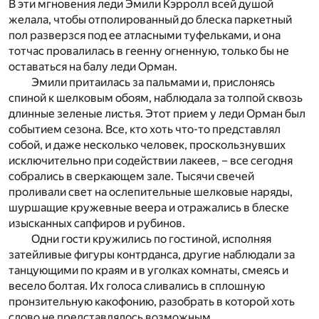
В эти мгновения леди Эмили Кэрролл всей душой
желала, чтобы отполированный до блеска паркетный
пол разверзся под ее атласными туфельками, и она
тотчас провалилась в геенну огненную, только бы не
оставаться на балу леди Орман.
Эмили притаилась за пальмами и, прислонясь
спиной к шелковым обоям, наблюдала за толпой сквозь
длинные зеленые листья. Этот прием у леди Орман был
событием сезона. Все, кто хоть что-то представлял
собой, и даже несколько человек, проскользнувших
исключительно при содействии лакеев, – все сегодня
собрались в сверкающем зале. Тысячи свечей
проливали свет на ослепительные шелковые наряды,
шуршащие кружевные веера и отражались в блеске
изысканных сапфиров и рубинов.
Одни гости кружились по гостиной, исполняя
затейливые фигуры контрданса, другие наблюдали за
танцующими по краям и в уголках комнаты, смеясь и
весело болтая. Их голоса сливались в сплошную
пронзительную какофонию, разобрать в которой хоть
слово не представлялось возможным.