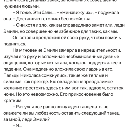
чужими людьми.
– Я тоже. Эти балы… – «Ненавижу их», – подумала
она. – Доставляют столько беспокойства.
– Они хотя и зло, как вы справедливо заметили, леди
Эмили, но совершенно неизбежное для таких, как мы.
Он встал и предложил ей свою руку, чтобы помочь
подняться.
На мгновение Эмили замерла в нерешительности,
изучая его руку и вспоминая необыкновенные дивные
ощущения, которые испытала, когда он поддержал ее в
падении. Она медленно вложила свою ладонь в его.
Пальцы Николаса сомкнулись, такие же теплые и
сильные, как прежде. Ею овладело непреодолимое
желание простоять здесь с ним вот так, вдвоем, остаток
ночи. Но это невозможно. Его прикосновение было
кратким.
– Раз уж я все равно вынужден танцевать, не
окажете ли вы любезность оставить следующий танец
за мной, леди Эмили?
– Я…