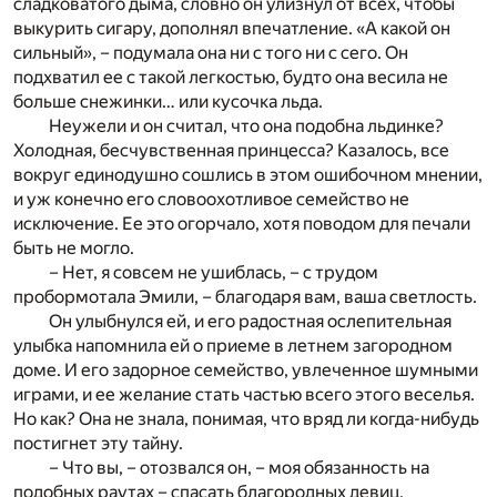
сладковатого дыма, словно он улизнул от всех, чтобы
выкурить сигару, дополнял впечатление. «А какой он
сильный», – подумала она ни с того ни с сего. Он
подхватил ее с такой легкостью, будто она весила не
больше снежинки… или кусочка льда.
Неужели и он считал, что она подобна льдинке?
Холодная, бесчувственная принцесса? Казалось, все
вокруг единодушно сошлись в этом ошибочном мнении,
и уж конечно его словоохотливое семейство не
исключение. Ее это огорчало, хотя поводом для печали
быть не могло.
– Нет, я совсем не ушиблась, – с трудом
пробормотала Эмили, – благодаря вам, ваша светлость.
Он улыбнулся ей, и его радостная ослепительная
улыбка напомнила ей о приеме в летнем загородном
доме. И его задорное семейство, увлеченное шумными
играми, и ее желание стать частью всего этого веселья.
Но как? Она не знала, понимая, что вряд ли когда-нибудь
постигнет эту тайну.
– Что вы, – отозвался он, – моя обязанность на
подобных раутах – спасать благородных девиц,