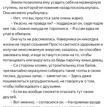
Эмили позволила ему усадить себя на мраморную
ступень, на которой мгновение назад поскользнулась.
Она несмело улыбнулась:
– Нет, что вы, просто в зале очень жарко.
– Ужасно, не правда ли? – поддержал он, сидя подле
нее так, словно никуда не торопился. – Я и сам едва не
упал в обморок.
Она чуть не рассмеялась. Наверняка он никогда в
жизни не терял сознания! Просто светился здоровьем и
излучал неиссякаемую энергию, казалось, он способен
завоевать мир, и еще останутся силы на то, чтобы
потанцевать или выручить из беды парочку юных девиц.
– Со стороны хозяек, устроительниц этих балов,
чрезвычайно неразумно собирать такие толпы в своих
тесных, душных залах, – заметил он. – Здесь даже
пошевелиться затруднительно, не говоря уж о том,
чтобы побеседовать с друзьями.
– Если вы вообще сможете отыскать тут своих
друзей.
– Вот именно, – согласился он. – На приемах вроде