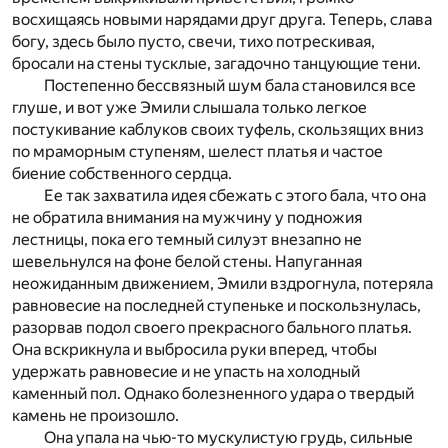
восхищаясь новыми нарядами друг друга. Теперь, слава
богу, здесь было пусто, свечи, тихо потрескивая,
бросали на стены тусклые, загадочно танцующие тени.
Постепенно бессвязный шум бала становился все
глуше, и вот уже Эмили слышала только легкое
постукивание каблуков своих туфель, скользящих вниз
по мраморным ступеням, шелест платья и частое
биение собственного сердца.
Ее так захватила идея сбежать с этого бала, что она
не обратила внимания на мужчину у подножия
лестницы, пока его темный силуэт внезапно не
шевельнулся на фоне белой стены. Напуганная
неожиданным движением, Эмили вздрогнула, потеряла
равновесие на последней ступеньке и поскользнулась,
разорвав подол своего прекрасного бального платья.
Она вскрикнула и выбросила руки вперед, чтобы
удержать равновесие и не упасть на холодный
каменный пол. Однако болезненного удара о твердый
камень не произошло.
Она упала на чью-то мускулистую грудь, сильные