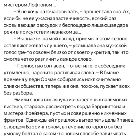
мистером Лофтоном…
– Я не хочу разочаровывать, – прошептала она. Ах,
если бы не ее ужасная застенчивость, всякий раз
сковывающая рассудок и беспощадно лишающая дара
речи в присутствии незнакомца…
– Вы знаете, на мой взгляд, приемы в этом сезоне
оставляют желать лучшего, – услышала она мужской
голос где-то совсем близко от своего укрытия, так что
смогла четко различить каждое слово.
– Полностью согласен, – ответил его собеседник
утомленно, нарочито растягивая слова. – В былые
времена у леди Орман собирались исключительно
сливки общества, теперь же она, похоже, пускает всех
без разбора.
Эмили снова выглянула из-за зеленых пальмовых
листьев, стараясь рассмотреть лорда Бэррингтона и
мистера Фрейзера, пустых и совершенно никчемных
франтов. Однажды ей пришлось вытерпеть целый танец
с лордом Бэррингтоном, в течение которого он без
умолку болтал о каком-то новом способе завязывать