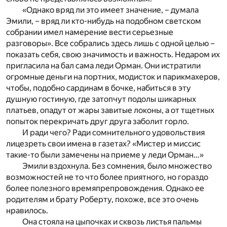
«Однако вряд ли это имеет значение, – думала
Эмили, – вряд ли кто-нибудь на подобном светском
собрании имел намерение вести серьезные
разговоры». Все собрались здесь лишь с одной целью –
показать себя, свою значимость и важность. Недаром их
пригласила на бал сама леди Орман. Они истратили
огромные деньги на портних, модисток и парикмахеров,
чтобы, подобно сардинам в бочке, набиться в эту
душную гостиную, где затопчут подолы шикарных
платьев, опадут от жары завитые локоны, а от тщетных
попыток перекричать друг друга заболит горло.
И ради чего? Ради сомнительного удовольствия
лицезреть свои имена в газетах? «Мистер и миссис
такие-то были замечены на приеме у леди Орман…»
Эмили вздохнула. Без сомнения, было множество
возможностей не то что более приятного, но гораздо
более полезного времяпрепровождения. Однако ее
родителям и брату Роберту, похоже, все это очень
нравилось.
Она стояла на цыпочках и сквозь листья пальмы