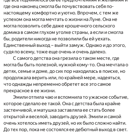
где она наконец смогла бы почувствовать себя по-
настоящему комфортно и уютно. Впрочем, с тем же
успехом она могла мечтать о жизни на Луне. Она не
могла позволить себе даже крошечного сельского
домика в самом глухом уголке страны, а если и смогла
бы, родители никогда не позволили бы ей уехать.
Единственный выход – выйти замуж. Однако и до этого,
судя по всему, тоже еще очень и очень далеко.
С самого детства она грезила о таком месте, где
могла бы быть полезной, нужной кому-то. Она мечтала о
детях, семье и доме, до сих пор находилась в поиске, но
продолжала верить или, по крайней мере, надеяться,
что однажды непременно обретет все это самое
прекрасное в ее жизни.
Эмили отпила чаю и вспомнила то ужасное событие,
которое сделало ее такой. Она с детства была крайне
застенчивой, и матушка заставляла ее стать более
открытой и веселой, заводить друзей. Эмили и самой
очень хотелось иметь друзей, но их было сложно найти.
До тех пор, пока не состоялся ее дебютный выход в свет.