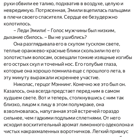
руки обвили ее талию, подхватив в воздухе, целую и
невредимую. Потрясенная, Эмили вцепилась пальцами
в плечи своего спасителя. Сердце ее безудержно
колотилось.
– Леди Эмили! – Голос мужчины был низким,
дыхание сбилось. – Вы не ушиблись?
Она разглядывала его в скупом тусклом свете,
теплые оранжево-красные блики скользили по его
золотистым волосам, освещали тонкие изящные изгибы
его острых скул и точеный нос. Его голубые глаза,
которые она хорошо помнила еще с прошлого лета, в
эту минуту выражали искреннее участие.
Николас, герцог Мэннинг. Конечно же это был он.
Казалось, она всегда предстает перед ним в самом
худшем свете. Вот и теперь, столкнувшись с ним так
близко, лицом к лицу в этом полумраке, она
взволновалась, напуганная этой встречей гораздо
сильнее, чем гадкими подлыми сплетнями. От него
исходил восхитительный аромат лимонного одеколона и
чистых накрахмаленных воротничков. Легкий привкус