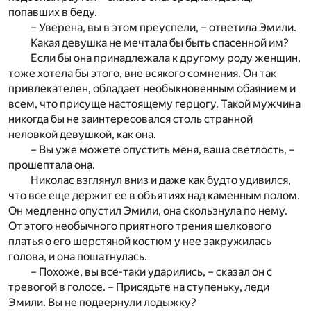
попавших в беду.
– Уверена, вы в этом преуспели, – ответила Эмили.
Какая девушка не мечтала бы быть спасенной им?
Если бы она принадлежала к другому роду женщин,
тоже хотела бы этого, вне всякого сомнения. Он так
привлекателен, обладает необыкновенным обаянием и
всем, что присуще настоящему герцогу. Такой мужчина
никогда бы не заинтересовался столь странной
неловкой девушкой, как она.
– Вы уже можете опустить меня, ваша светлость, –
прошептала она.
Николас взглянул вниз и даже как будто удивился,
что все еще держит ее в объятиях над каменным полом.
Он медленно опустил Эмили, она скользнула по нему.
От этого необычного приятного трения шелкового
платья о его шерстяной костюм у нее закружилась
голова, и она пошатнулась.
– Похоже, вы все-таки ударились, – сказал он с
тревогой в голосе. – Присядьте на ступеньку, леди
Эмили. Вы не подвернули лодыжку?