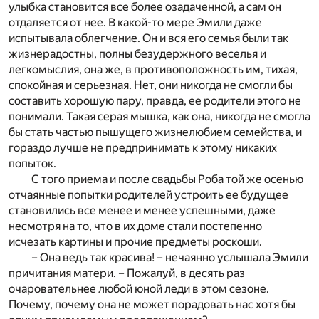
улыбка становится все более озадаченной, а сам он
отдаляется от нее. В какой-то мере Эмили даже
испытывала облегчение. Он и вся его семья были так
жизнерадостны, полны безудержного веселья и
легкомыслия, она же, в противоположность им, тихая,
спокойная и серьезная. Нет, они никогда не смогли бы
составить хорошую пару, правда, ее родители этого не
понимали. Такая серая мышка, как она, никогда не смогла
бы стать частью пышущего жизнелюбием семейства, и
гораздо лучше не предпринимать к этому никаких
попыток.
С того приема и после свадьбы Роба той же осенью
отчаянные попытки родителей устроить ее будущее
становились все менее и менее успешными, даже
несмотря на то, что в их доме стали постепенно
исчезать картины и прочие предметы роскоши.
– Она ведь так красива! – нечаянно услышала Эмили
причитания матери. – Пожалуй, в десять раз
очаровательнее любой юной леди в этом сезоне.
Почему, почему она не может порадовать нас хотя бы