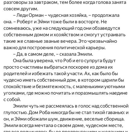
разговоры за завтраком, тем более когда голова занята
совсем другим.
– Леди Орман – чудесная хозяйка, – продолжала
она. – Роберт и Эйми тоже были в восторге. Не
сомневаюсь, уже на следующий год они обзаведутся
собственным домом и хозяйством и смогут устраивать
такие же славные званые вечера. Это чрезвычайно
важно для построения политической карьеры.
– Да, в самом деле, – сказала Эмили.
Она была уверена, что Роб и его супруга будут
просто счастливы выбраться поскорее из дома их
родителей и избежать такой участи. Ах, как было бы
чудесно иметь собственный дом, в котором царили бы
спокойствие и безмятежность, с маленькими уютными
уголками, где можно почитать и поразмышлять наедине
с собой.
Эмили чуть не рассмеялась в голос над собственной
глупостью. Дом Роба никогда бы не стал тихой гаванью: и
он, и Эйми обожали шум, движение, веселые сборища.
Эмили всегда мечтала о своем доме, чудесном месте,
где все подчинялось бы ее предпочтениям и желаниям и