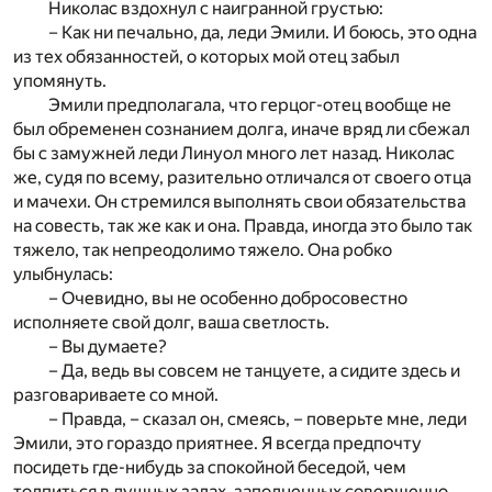
Николас вздохнул с наигранной грустью:
– Как ни печально, да, леди Эмили. И боюсь, это одна
из тех обязанностей, о которых мой отец забыл
упомянуть.
Эмили предполагала, что герцог-отец вообще не
был обременен сознанием долга, иначе вряд ли сбежал
бы с замужней леди Линуол много лет назад. Николас
же, судя по всему, разительно отличался от своего отца
и мачехи. Он стремился выполнять свои обязательства
на совесть, так же как и она. Правда, иногда это было так
тяжело, так непреодолимо тяжело. Она робко
улыбнулась:
– Очевидно, вы не особенно добросовестно
исполняете свой долг, ваша светлость.
– Вы думаете?
– Да, ведь вы совсем не танцуете, а сидите здесь и
разговариваете со мной.
– Правда, – сказал он, смеясь, – поверьте мне, леди
Эмили, это гораздо приятнее. Я всегда предпочту
посидеть где-нибудь за спокойной беседой, чем
толпиться в душных залах, заполненных совершенно