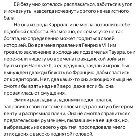
Ей безумно хотелось расплакаться, забиться в угол
и исчезнуть, навсегда исчезнуть с этого ненавистного
бала.
Но она из рода Кэрролл и не могла позволить себе
подобной слабости. Возможно, ее семья уже не так
богата, но определенно может гордиться своей
историей. Во времена правления Генриха VIII им
грозило заключение в холодные подземелья Тауэра, они
пережили нищету во времена гражданской войны и
бунты при Чарльзе II, а ее дедушка, заядлый игрок, был
вынужден дважды бежать во Францию, дабы спастись
от кредиторов. Нет, два каких-то хихикающих хлыща не
смогли бы взять над ней верх, даже если бы она
провалилась от смущения.
Эмили разгладила ладонями подол платья,
заправила свои светлые волосы под расшитую бисером
ленту и распрямила плечи. Она не смогла справиться с
предательским румянцем, пылавшим на ее щеках, но,
выбравшись из своего укрытия, проследовала мимо
этих двоих с высоко поднятой головой.