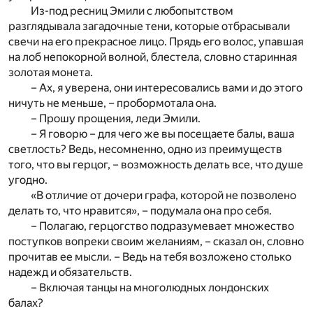
Из-под ресниц Эмили с любопытством
разглядывала загадочные тени, которые отбрасывали
свечи на его прекрасное лицо. Прядь его волос, упавшая
на лоб непокорной волной, блестела, словно старинная
золотая монета.
– Ах, я уверена, они интересовались вами и до этого
ничуть не меньше, – пробормотала она.
– Прошу прощения, леди Эмили.
– Я говорю – для чего же вы посещаете балы, ваша
светлость? Ведь, несомненно, одно из преимуществ
того, что вы герцог, – возможность делать все, что душе
угодно.
«В отличие от дочери графа, которой не позволено
делать то, что нравится», – подумала она про себя.
– Полагаю, герцогство подразумевает множество
поступков вопреки своим желаниям, – сказал он, словно
прочитав ее мысли. – Ведь на тебя возложено столько
надежд и обязательств.
– Включая танцы на многолюдных лондонских
балах?