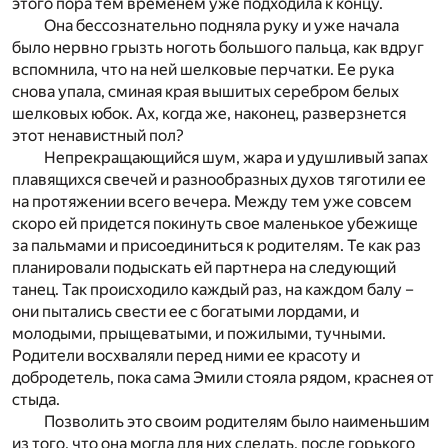
этого пора тем временем уже подходила к концу.
Она бессознательно подняла руку и уже начала
было нервно грызть ноготь большого пальца, как вдруг
вспомнила, что на ней шелковые перчатки. Ее рука
снова упала, сминая края вышитых серебром белых
шелковых юбок. Ах, когда же, наконец, разверзнется
этот ненавистный пол?
Непрекращающийся шум, жара и удушливый запах
плавящихся свечей и разнообразных духов тяготили ее
на протяжении всего вечера. Между тем уже совсем
скоро ей придется покинуть свое маленькое убежище
за пальмами и присоединиться к родителям. Те как раз
планировали подыскать ей партнера на следующий
танец. Так происходило каждый раз, на каждом балу –
они пытались свести ее с богатыми лордами, и
молодыми, прыщеватыми, и пожилыми, тучными.
Родители восхваляли перед ними ее красоту и
добродетель, пока сама Эмили стояла рядом, краснея от
стыда.
Позволить это своим родителям было наименьшим
из того, что она могла для них сделать, после горького