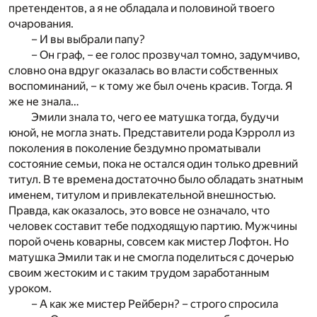
претендентов, а я не обладала и половиной твоего
очарования.
– И вы выбрали папу?
– Он граф, – ее голос прозвучал томно, задумчиво,
словно она вдруг оказалась во власти собственных
воспоминаний, – к тому же был очень красив. Тогда. Я
же не знала…
Эмили знала то, чего ее матушка тогда, будучи
юной, не могла знать. Представители рода Кэрролл из
поколения в поколение бездумно проматывали
состояние семьи, пока не остался один только древний
титул. В те времена достаточно было обладать знатным
именем, титулом и привлекательной внешностью.
Правда, как оказалось, это вовсе не означало, что
человек составит тебе подходящую партию. Мужчины
порой очень коварны, совсем как мистер Лофтон. Но
матушка Эмили так и не смогла поделиться с дочерью
своим жестоким и с таким трудом заработанным
уроком.
– А как же мистер Рейберн? – строго спросила