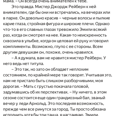
мама. – Он всегда очень внимателен к тебе.
Это правда. Мистер Джордж Рейберн к ней
внимателен, где бы они ни встречались, на вечерах или
в парке. Он довольно красив – черные волосы и пылкие
карие глаза, стройная фигура и широкие плечи. Однако
что-то в его славных глазах тревожило Эмили всякий
раз, когда он смотрел на нее. Какая-то неискренность
сквозила в улыбке, когда он целовал ей руку и говорил
комплименты. Возможно, глупо с ее стороны. Всем
другим девушкам он, похоже, очень нравился.
– А я думала, вам не нравится мистер Рейберн. У
него ведь нет титула.
– Это так, но зато он обладает неплохим
состоянием, по крайней мере так говорят. Учитывая это,
нам не пристало быть слишком разборчивыми, моя
дорогая. – Мать с грустью покачала головой,
задумавшись об их перспективах. – Ну ничего, в этом
сезоне состоится еще один грандиозный бал, званый
вечер у леди Арнольд. Это последняя возможность,
прежде чем все ринутся за город. Ты просто обязана
исполнить хотя бы три танца, я настаиваю, Эмили.