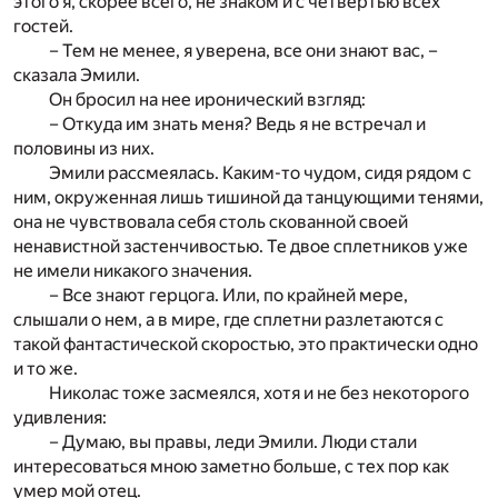
этого я, скорее всего, не знаком и с четвертью всех
гостей.
– Тем не менее, я уверена, все они знают вас, –
сказала Эмили.
Он бросил на нее иронический взгляд:
– Откуда им знать меня? Ведь я не встречал и
половины из них.
Эмили рассмеялась. Каким-то чудом, сидя рядом с
ним, окруженная лишь тишиной да танцующими тенями,
она не чувствовала себя столь скованной своей
ненавистной застенчивостью. Те двое сплетников уже
не имели никакого значения.
– Все знают герцога. Или, по крайней мере,
слышали о нем, а в мире, где сплетни разлетаются с
такой фантастической скоростью, это практически одно
и то же.
Николас тоже засмеялся, хотя и не без некоторого
удивления:
– Думаю, вы правы, леди Эмили. Люди стали
интересоваться мною заметно больше, с тех пор как
умер мой отец.