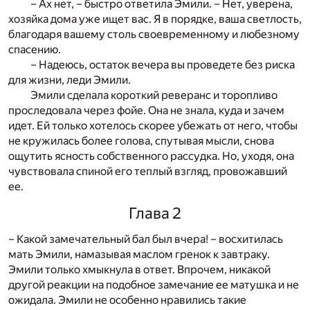
– Ах нет, – быстро ответила Эмили. – Нет, уверена,
хозяйка дома уже ищет вас. Я в порядке, ваша светлость,
благодаря вашему столь своевременному и любезному
спасению.
– Надеюсь, остаток вечера вы проведете без риска
для жизни, леди Эмили.
Эмили сделала короткий реверанс и торопливо
проследовала через фойе. Она не знала, куда и зачем
идет. Ей только хотелось скорее убежать от него, чтобы
не кружилась более голова, спутывая мысли, снова
ощутить ясность собственного рассудка. Но, уходя, она
чувствовала спиной его теплый взгляд, провожавший
ее.
Глава 2
– Какой замечательный бал был вчера! – восхитилась
мать Эмили, намазывая маслом гренок к завтраку.
Эмили только хмыкнула в ответ. Впрочем, никакой
другой реакции на подобное замечание ее матушка и не
ожидала. Эмили не особенно нравились такие