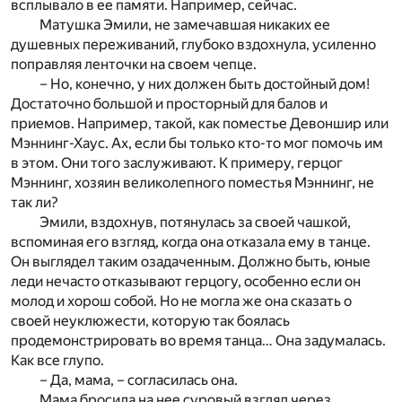
всплывало в ее памяти. Например, сейчас.
Матушка Эмили, не замечавшая никаких ее
душевных переживаний, глубоко вздохнула, усиленно
поправляя ленточки на своем чепце.
– Но, конечно, у них должен быть достойный дом!
Достаточно большой и просторный для балов и
приемов. Например, такой, как поместье Девоншир или
Мэннинг-Хаус. Ах, если бы только кто-то мог помочь им
в этом. Они того заслуживают. К примеру, герцог
Мэннинг, хозяин великолепного поместья Мэннинг, не
так ли?
Эмили, вздохнув, потянулась за своей чашкой,
вспоминая его взгляд, когда она отказала ему в танце.
Он выглядел таким озадаченным. Должно быть, юные
леди нечасто отказывают герцогу, особенно если он
молод и хорош собой. Но не могла же она сказать о
своей неуклюжести, которую так боялась
продемонстрировать во время танца… Она задумалась.
Как все глупо.
– Да, мама, – согласилась она.
Мама бросила на нее суровый взгляд через