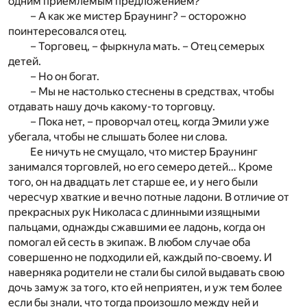
одним приемлемым предложением?
– А как же мистер Браунинг? – осторожно
поинтересовался отец.
– Торговец, – фыркнула мать. – Отец семерых
детей.
– Но он богат.
– Мы не настолько стеснены в средствах, чтобы
отдавать нашу дочь какому-то торговцу.
– Пока нет, – проворчал отец, когда Эмили уже
убегала, чтобы не слышать более ни слова.
Ее ничуть не смущало, что мистер Браунинг
занимался торговлей, но его семеро детей… Кроме
того, он на двадцать лет старше ее, и у него были
чересчур хваткие и вечно потные ладони. В отличие от
прекрасных рук Николаса с длинными изящными
пальцами, однажды сжавшими ее ладонь, когда он
помогал ей сесть в экипаж. В любом случае оба
совершенно не подходили ей, каждый по-своему. И
наверняка родители не стали бы силой выдавать свою
дочь замуж за того, кто ей неприятен, и уж тем более
если бы знали, что тогда произошло между ней и