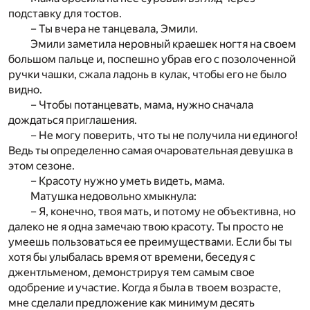
подставку для тостов.
– Ты вчера не танцевала, Эмили.
Эмили заметила неровный краешек ногтя на своем
большом пальце и, поспешно убрав его с позолоченной
ручки чашки, сжала ладонь в кулак, чтобы его не было
видно.
– Чтобы потанцевать, мама, нужно сначала
дождаться приглашения.
– Не могу поверить, что ты не получила ни единого!
Ведь ты определенно самая очаровательная девушка в
этом сезоне.
– Красоту нужно уметь видеть, мама.
Матушка недовольно хмыкнула:
– Я, конечно, твоя мать, и потому не объективна, но
далеко не я одна замечаю твою красоту. Ты просто не
умеешь пользоваться ее преимуществами. Если бы ты
хотя бы улыбалась время от времени, беседуя с
джентльменом, демонстрируя тем самым свое
одобрение и участие. Когда я была в твоем возрасте,
мне сделали предложение как минимум десять