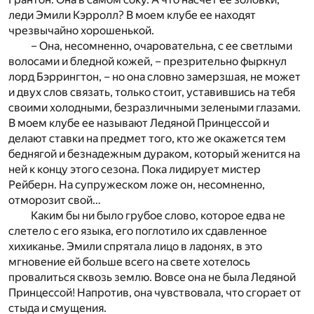
леди Эмили Кэрролл? В моем клубе ее находят
чрезвычайно хорошенькой.
– Она, несомненно, очаровательна, с ее светлыми
волосами и бледной кожей, – презрительно фыркнул
лорд Бэррингтон, – но она словно замерзшая, не может
и двух слов связать, только стоит, уставившись на тебя
своими холодными, безразличными зелеными глазами.
В моем клубе ее называют Ледяной Принцессой и
делают ставки на предмет того, кто же окажется тем
беднягой и безнадежным дураком, который женится на
ней к концу этого сезона. Пока лидирует мистер
Рейберн. На супружеском ложе он, несомненно,
отморозит свой…
Каким бы ни было грубое слово, которое едва не
слетело с его языка, его поглотило их сдавленное
хихиканье. Эмили спрятала лицо в ладонях, в это
мгновение ей больше всего на свете хотелось
провалиться сквозь землю. Вовсе она не была Ледяной
Принцессой! Напротив, она чувствовала, что сгорает от
стыда и смущения.