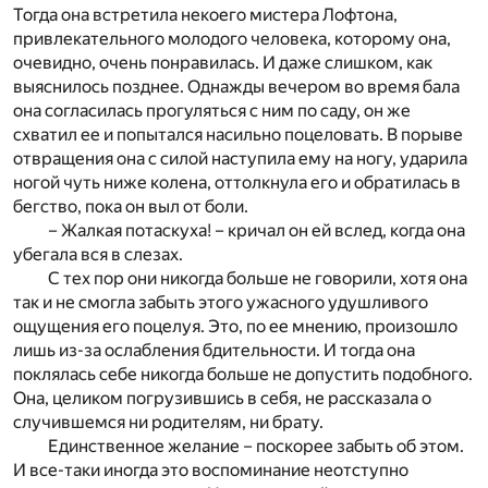
Тогда она встретила некоего мистера Лофтона,
привлекательного молодого человека, которому она,
очевидно, очень понравилась. И даже слишком, как
выяснилось позднее. Однажды вечером во время бала
она согласилась прогуляться с ним по саду, он же
схватил ее и попытался насильно поцеловать. В порыве
отвращения она с силой наступила ему на ногу, ударила
ногой чуть ниже колена, оттолкнула его и обратилась в
бегство, пока он выл от боли.
– Жалкая потаскуха! – кричал он ей вслед, когда она
убегала вся в слезах.
С тех пор они никогда больше не говорили, хотя она
так и не смогла забыть этого ужасного удушливого
ощущения его поцелуя. Это, по ее мнению, произошло
лишь из-за ослабления бдительности. И тогда она
поклялась себе никогда больше не допустить подобного.
Она, целиком погрузившись в себя, не рассказала о
случившемся ни родителям, ни брату.
Единственное желание – поскорее забыть об этом.
И все-таки иногда это воспоминание неотступно