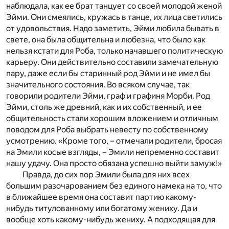
наблюдала, как ее брат танцует со своей молодой женой
Эйми. Они смеялись, кружась в танце, их лица светились
от удовольствия. Надо заметить, Эйми любила бывать в
свете, она была общительна и любезна, что было как
нельзя кстати для Роба, только начавшего политическую
карьеру. Они действительно составили замечательную
пару, даже если бы старинный род Эйми и не имел бы
значительного состояния. Во всяком случае, так
говорили родители Эйми, граф и графиня Морби. Род
Эйми, столь же древний, как и их собственный, и ее
общительность стали хорошим вложением и отличным
поводом для Роба выбрать невесту по собственному
усмотрению. «Кроме того, – отмечали родители, бросая
на Эмили косые взгляды, – Эмили непременно составит
нашу удачу. Она просто обязана успешно выйти замуж!»
Правда, до сих пор Эмили была для них всех
большим разочарованием без единого намека на то, что
в ближайшее время она составит партию какому-
нибудь титулованному или богатому жениху. Да и
вообще хоть какому-нибудь жениху. А подходящая для