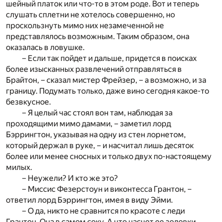
шейный платок или что-то в этом роде. Вот и теперь
слушать сплетни не хотелось совершенно, но
проскользнуть мимо них незамеченной не
представлялось возможным. Таким образом, она
оказалась в ловушке.
– Если так пойдет и дальше, придется в поисках
более изысканных развлечений отправляться в
Брайтон, – сказал мистер Фрейзер, – а возможно, и за
границу. Подумать только, даже вино сегодня какое-то
безвкусное.
– Я целый час стоял вон там, наблюдая за
проходящими мимо дамами, – заметил лорд
Бэррингтон, указывая на одну из стен лорнетом,
который держал в руке, – и насчитал лишь десяток
более или менее сносных и только двух по-настоящему
милых.
– Неужели? И кто же это?
– Миссис Фезерстоун и виконтесса Грантон, –
ответил лорд Бэррингтон, имея в виду Эйми.
– О да, никто не сравнится по красоте с леди
Грантон. Она в самом соку. А что насчет ее золовки,