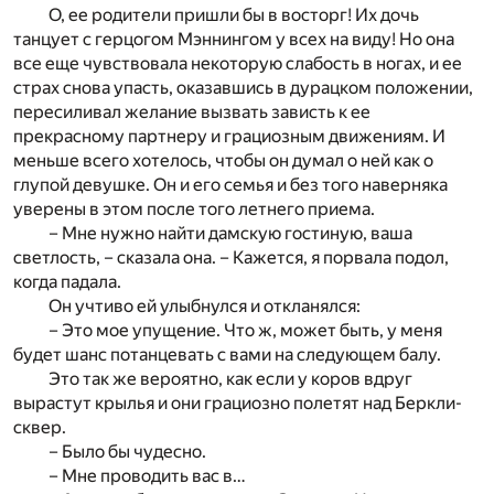
О, ее родители пришли бы в восторг! Их дочь
танцует с герцогом Мэннингом у всех на виду! Но она
все еще чувствовала некоторую слабость в ногах, и ее
страх снова упасть, оказавшись в дурацком положении,
пересиливал желание вызвать зависть к ее
прекрасному партнеру и грациозным движениям. И
меньше всего хотелось, чтобы он думал о ней как о
глупой девушке. Он и его семья и без того наверняка
уверены в этом после того летнего приема.
– Мне нужно найти дамскую гостиную, ваша
светлость, – сказала она. – Кажется, я порвала подол,
когда падала.
Он учтиво ей улыбнулся и откланялся:
– Это мое упущение. Что ж, может быть, у меня
будет шанс потанцевать с вами на следующем балу.
Это так же вероятно, как если у коров вдруг
вырастут крылья и они грациозно полетят над Беркли-
сквер.
– Было бы чудесно.
– Мне проводить вас в…