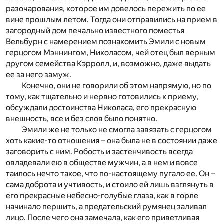
разочарования, которое им довелось пережить по ее
вине прошлым летом. Тогда они отправились на прием в
загородный дом печально известного поместья
Вельбурн с намерением познакомить Эмили с новым
герцогом Мэннингом, Николасом, чей отец был верным
другом семейства Кэрролл, и, возможно, даже выдать
ее за него замуж.
Конечно, они не говорили об этом напрямую, но по
тому, как тщательно и нервно готовились к приему,
обсуждали достоинства Николаса, его прекрасную
внешность, все и без слов было понятно.
Эмили же не только не смогла завязать с герцогом
хоть какие-то отношения – она была не в состоянии даже
заговорить с ним. Робость и застенчивость всегда
овладевали ею в обществе мужчин, а в нем и вовсе
таилось нечто такое, что по-настоящему пугало ее. Он –
сама доброта и учтивость, и стоило ей лишь взглянуть в
его прекрасные небесно-голубые глаза, как в горле
начинало першить, а предательский румянец заливал
лицо. После чего она замечала, как его приветливая