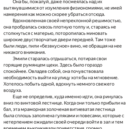
Она бы, пожалуй, даже посмеялась над их
вытянувшимися от изумления физиономиями, не имей
намерения как можно скорее убраться отсюда.
Вдохновленная своей непреклонной решимостью,
она пробралась сквозь плотную толпу и, стараясь не
столкнуться с матерью, поторопилась миновать
широкие двустворчатые двери передней. Там тоже
были люди, пили «безвкусное» вино, не обращая на нее
никакого внимания.
Эмили старалась отдышаться, потирая свои
горящие румянцем щеки. Здесь было гораздо
спокойнее. Овладев собой, она почувствовала
необходимость выйти на улицу хотя бы на мгновение.
Хотелось побыть одной, вдохнуть немного свежего
воздуха.
Еще не определив, куда именно идти, она ринулась
вниз по винтовой лестнице. Когда они только прибыли на
бал, эта мраморная золоченая витиеватая лестница
была сплошь заполнена гуляками и повесами, которые с
нетерпением ожидали своей очереди войти в зал и тем
временем выкрикивали приветствия, громко