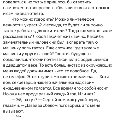
поделиться, но тут же пришлось бы ответить
на множество вопросов, на большинство из которых я
и сам не знал ответа.
Что можно говорить? Можно ли «телефон
вечности» украсть? И если да, то будет ли он точно
так же работать для похитителя? Тогда как можно такое
рассказывать? Любой захочет жить вечно. Какой бы
замечательный человек ни был, а спереть такую
машинку попытается. Еще сложнее: где такие же
машинки у других людей? Гость из будущего
обмолвился, что они почти закончили с родившимися
в двадцатом веке. То есть большинство из окружающих
меня людей должны иметь что-то подобное. Да,
не телефон. Это я ступил. Но как-то не замечал…. Хотя,
вон, секретарша нашего начальника над своим
ежедневником трясется. Все время его с собой носит.
Но он у нее вроде разный каждый год. Или нет?..
— Эй, ты тут? — Сергей помахал рукой перед
глазами. — Давай за обедом поговорим, а то меня
вызывают.
— Угу.