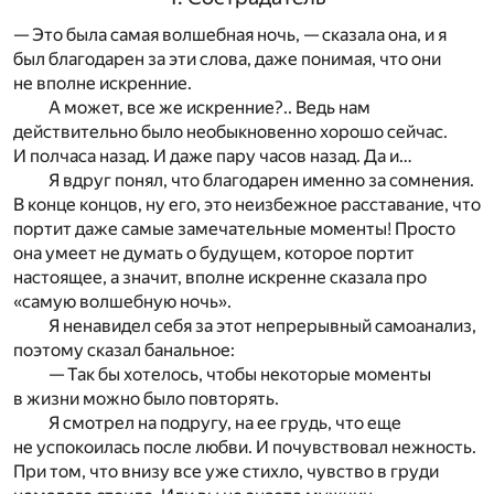
— Это была самая волшебная ночь, — сказала она, и я
был благодарен за эти слова, даже понимая, что они
не вполне искренние.
А может, все же искренние?.. Ведь нам
действительно было необыкновенно хорошо сейчас.
И полчаса назад. И даже пару часов назад. Да и…
Я вдруг понял, что благодарен именно за сомнения.
В конце концов, ну его, это неизбежное расставание, что
портит даже самые замечательные моменты! Просто
она умеет не думать о будущем, которое портит
настоящее, а значит, вполне искренне сказала про
«самую волшебную ночь».
Я ненавидел себя за этот непрерывный самоанализ,
поэтому сказал банальное:
— Так бы хотелось, чтобы некоторые моменты
в жизни можно было повторять.
Я смотрел на подругу, на ее грудь, что еще
не успокоилась после любви. И почувствовал нежность.
При том, что внизу все уже стихло, чувство в груди