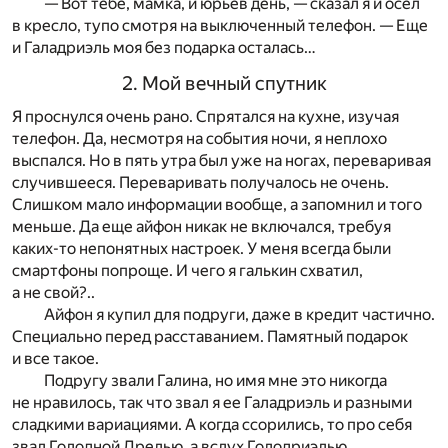
— Вот тебе, мамка, и юрьев день, — сказал я и осел
в кресло, тупо смотря на выключенный телефон. — Еще
и Галадриэль моя без подарка осталась…
2. Мой вечный спутник
Я проснулся очень рано. Спрятался на кухне, изучая
телефон. Да, несмотря на события ночи, я неплохо
выспался. Но в пять утра был уже на ногах, переваривая
случившееся. Переваривать получалось не очень.
Слишком мало информации вообще, а запомнил и того
меньше. Да еще айфон никак не включался, требуя
каких-то непонятных настроек. У меня всегда были
смартфоны попроще. И чего я галькин схватил,
а не свой?..
Айфон я купил для подруги, даже в кредит частично.
Специально перед расставанием. Памятный подарок
и все такое.
Подругу звали Галина, но имя мне это никогда
не нравилось, так что звал я ее Галадриэль и разными
сладкими вариациями. А когда ссорились, то про себя
звал Голодной Дрелью, а вслух Голодриэлью.