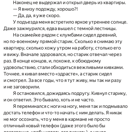
Наконец не выдержал и открыл дверь из квартиры.
— Я внизу подожду, хорошо?!
— Да, да, я уже скоро.
У подъезда меня встретило яркое утреннее солнце.
Даже зажмурился, едва вышел с темной лестницы.
На скамейке рядом с клумбами сидел древний,
но по-военному прямой старик. Сколько я снимаю эту
квартиру, сколько хожу утром на работу, столько его
и вижу. Вначале здоровался, но старик отвечал через
раз. В конце концов, и, похоже, к обоюдному
удовольствию, стали обходиться вежливыми кивками.
Точнее, я кивал вместо «здрасте», а старик сидел
и смотрел. За все годы, что я тут живу, мы так ни разу
и не заговорили.
Я остановился, дожидаясь подругу. Кивнул старику,
и он ответил. Это бывало, хоть и не часто.
Я переминался с ноги на ногу, меня так и подмывало
достать телефон и что-то начать с ним делать. Я никак
не мог осознать, что у меня в кармане не просто
отличный новый телефон (даже этого было бы