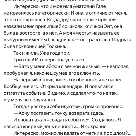
Интересно, что и мое имя Анатолий Гале
не нравилось категорически. И она, в отличие от меня,
этого не скрывала. Когда друзья впервые при ней
назвали меня прилипшей со школы кличкой Энт, она
была в восторге, а я нет. А моя «месть» называть ее
вычурным именем Галадриэль — не сработала. Подруга
была поклонницей Толкина.
Так и жили. Уже года три.
Три года! И теперь она уезжает…
— Зато у меня айфон с вечной жизнью, — невпопад
пробурчал я, наконец сумев его включить.
На первый взгляд ничего особенного я не нашел.
Вообще ничего. Открыл календарь. И попытался
отметить событие. Видимо, я сделал что-то не так,
и у меня не получилось.
Тогда, чувствуя себя идиотом, громко произнес:
— Хочу поставить точку возврата здесь.
И снова нажал «создать событие». Создалось. Я
написал «первый день вечности». И сохранил.
Интересно, можно ли делать отметки в прошлом?..