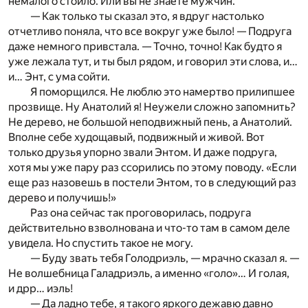
немалого стоило. Или вы не знаете мужчин.
— Как только ты сказал это, я вдруг настолько
отчетливо поняла, что все вокруг уже было! — Подруга
даже немного привстала. — Точно, точно! Как будто я
уже лежала тут, и ты был рядом, и говорил эти слова, и…
и… Энт, с ума сойти.
Я поморщился. Не люблю это намертво прилипшее
прозвище. Ну Анатолий я! Неужели сложно запомнить?
Не дерево, не большой неподвижный пень, а Анатолий.
Вполне себе худощавый, подвижный и живой. Вот
только друзья упорно звали Энтом. И даже подруга,
хотя мы уже пару раз ссорились по этому поводу. «Если
еще раз назовешь в постели Энтом, то в следующий раз
дерево и получишь!»
Раз она сейчас так проговорилась, подруга
действительно взволнована и что-то там в самом деле
увидела. Но спустить такое не могу.
— Буду звать тебя Голодриэль, — мрачно сказал я. —
Не волшебница Галадриэль, а именно «голо»… И голая,
и дрр… иэль!
— Да ладно тебе, я такого яркого дежавю давно