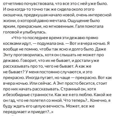
отчетливо почувствовала, что все это с ней уже было.
И она когда-то точно так же сидела около этого
окошечка, предвкушая начало новой, очень интересной
жизни, о которой давно мечтала. Ощущение было
ярким, прекрасным, но мгновенным. Галя помотала
головой и улыбнулась.
«Что-то последнее время эти дежавю прямо
косяками идут, — подумала она. — Вот и вчера ночью. Я
вообще не помню, чтобы так ясно и долго было. Даже
Энту проговорилась, хотя он слышать не может про
дежавю. Говорит, что их не бывает, и достали уже
рассказывать про то, чего не бывает. А как же
не бывает? У меня постоянно случаются, и это
прекрасно. Иногда пугает, но чаще — прекрасно. Вот как
вчера ночью. Или сейчас. А Энт просто бесится, стоит
про них начать рассказывать. Странный он, хотя
и безобидные странности. Как же я его люблю. Какой же
он гад, что не полетел со мной. Что теперь?.. Конечно, я
буду ждать его целую вечность. Может, все же
передумает и приедет?..»