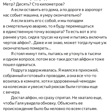
Метр? Десять? Сто километров?
А если оставить его дома, а по дороге в аэропорт
нас собьет машина, я умру окончательно?
А если взять его с собой, и мы попадем
в смертельную аварию, то я буду перемещаться
в единственную точку возврата? То есть вот в это
раннее утро, сидя в трусах на кухне и пытаясь включить
чертов айфон?.. Даже и не знаю, может тогда лучше уж
окончательно помереть…
Я стоял минут пять, пытаясь не утонуть в тысячи
и одном вопросе, потом все-таки достал айфон и тоже
пошел одеваться.
Подруга задерживалась. Я маялся в прихожей,
собранный и готовый к проводам, а она все что-то
возилась в комнате, хотя и здоровенный чемодан
на колесиках и увесистый рюкзак были готовы еще
с вечера.
Достал айфон, но сразу спрятал. Не хватало еще,
чтобы Галя увидела обновку. Объяснять ее
происхождение было бы неловко по всем статьям.