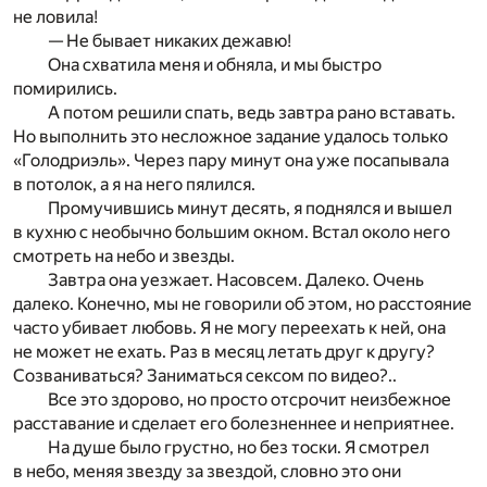
не ловила!
— Не бывает никаких дежавю!
Она схватила меня и обняла, и мы быстро
помирились.
А потом решили спать, ведь завтра рано вставать.
Но выполнить это несложное задание удалось только
«Голодриэль». Через пару минут она уже посапывала
в потолок, а я на него пялился.
Промучившись минут десять, я поднялся и вышел
в кухню с необычно большим окном. Встал около него
смотреть на небо и звезды.
Завтра она уезжает. Насовсем. Далеко. Очень
далеко. Конечно, мы не говорили об этом, но расстояние
часто убивает любовь. Я не могу переехать к ней, она
не может не ехать. Раз в месяц летать друг к другу?
Созваниваться? Заниматься сексом по видео?..
Все это здорово, но просто отсрочит неизбежное
расставание и сделает его болезненнее и неприятнее.
На душе было грустно, но без тоски. Я смотрел
в небо, меняя звезду за звездой, словно это они