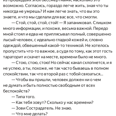
возможно. Согласись, гораздо легче жить, зная что ты
никогда не умрешь? И нам легче знать, что вы это
знаете, и что мы сделали для вас все, что смогли.
— Стой, стой, стой, стой! — Я запаниковал. Слишком
много информации, и похоже, весьма важной. Передо
мной стоял и едва не приплясывал полный, совершенно
лысый человек, с идеально гладкой кожей и, словно
одеждой, обвешенный какой-то техникой. Не хотелось
пропустить что-то важное, а судя по тому, как этот гость
тараторит и скачет на месте, времени было не много.
— Стою, стою, стою! Но сейчас канал схлопнется, и я
не успею, а ты, похоже, не так часто бываешь в полном
спокойствии, так что второй раз с тобой связаться…
— Чтобы вы пришли, человек должен ни о чем
не думать и быть полностью свободным от всех
беспокойств?
— Типа того.
— Как тебя зовут? Сколько у нас времени?
— Зови Сострадатель. Не знаю.
— Что мне делать?