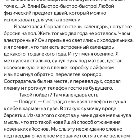
точек….А, блин! Быстро-быстро-быстро! Любой
физический предмет давай, который можно
использовать для учета времени.
Я заметался. Сорвал со стены календарь, но тут же
бросил на пол. Жить только два года не хотелось. Часы
электронные? Они призывно светились с холодильника,
и я помнил, что там есть встроенный календарь
до какого-то далекого года. И тут меня осенило. Я
метнулся в спальню, сунул руку под матрас, достал
новехонькую, еще в пленке, коробку с айфоном
и выпрыгнул обратно, перелетев коридор.
Сострадатель был на месте, я перевел дух, содрал
пленку и протянул телефон гостю из будущего.
— Такой пойдет? Там календарь есть.
— Пойдет. — Сострадатель взял телефон и сунул
к себе в карман на пузе. В этакую сумочку вроде
барсетки. Из-за этого сходства у меня даже мелькнула
мысль, что это такой новейший способ отжимания
новеньких айфонов. Мысль эту неожиданно словно
подтвердило нелепое мерцание гостя в сине-зеленом