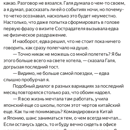
какао. Разговор не вязался. Галя думала о чем-то своем,
а я думал, рассказать ли ей о событиях ночи, но почему-
то четко осознавал, насколько это будет неуместно.
Настолько, что даже попытка сформировать в голове
первую фразу о визите Сострадателя вызывала едва
не физическое раздражение.
И наоборот, едва решил, что не стоит пока ничего
говорить, как сразу полегчало на душе.
— Точно никак не можешь со мной полететь? Я бы
этого больше всего на свете хотела, — сказала Галя,
догрызая последний тост.
— Видимо, не больше самой поездки, — едва
слышно пробурчал я.
Подобный диалог в разных вариациях за последний
месяц повторялся столько раз, что обоим надоел.
— Я всю жизнь мечтала там работать, учила
японский еще со школы, потом этот чертов китайский
еще. Как ты не понимаешь? Командировки в Китай
и Японию, шанс заниматься тем, о чем всегда мечтал…
Если останусь здесь, то и буду вечно сидеть в офисе