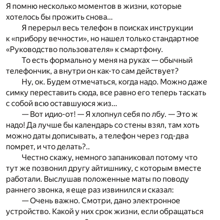
Я помню несколько моментов в жизни, которые
хотелось бы прожить снова…
Я перерыл весь телефон в поисках инструкции
к «прибору вечности», но нашел только стандартное
«Руководство пользователя» к смартфону.
То есть формально у меня на руках — обычный
телефончик, а внутри он как-то сам действует?
Ну, ок. Будем отмечаться, когда надо. Можно даже
симку переставить сюда, все равно его теперь таскать
с собой всю оставшуюся жиз…
— Вот идио-от! — Я хлопнул себя по лбу. — Это ж
надо! Да лучше бы календарь со стены взял, там хоть
можно даты дописывать, а телефон через год-два
помрет, и что делать?..
Честно скажу, немного запаниковал потому что
тут же позвонил другу айтишнику, с которым вместе
работали. Выслушав положенные маты по поводу
раннего звонка, я еще раз извинился и сказал:
— Очень важно. Смотри, дано электронное
устройство. Какой у них срок жизни, если обращаться