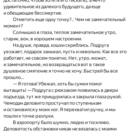
достаточно, чтобы хотеть его тискать), а нечто
удивительное из далекого будущего, да еще
и обещающее бессмертие.
Отметить еще одну точку?.. Чем не замечательный
момент?
Солнышко в глаза, теплое замечательное утро,
старик, вон, в хорошем настроении.
На душе, правда, кошки скреблись. Подруга
уезжает, подарок заныкал, пусть и невольно. Как все это
работает, не совсем понятно. Нет, утро, может,
и замечательное, но возвращаться вот в такое
душевное смятение я точно не хочу. Быстрей бы все
прошло…
— Я готова! Убежал, хоть бы сумки помог
вытащить! — Подруга с рюкзаком появилась в двери
подъезда, тут же прищурилась и закрыла глаза рукой.
Чемодан деловито простучал по ступенькам
и остановился у моих ног. Я перехватил ручку, и мы
пошли к точке разлуки.
В аэропорту было шумно, людно и тоскливо.
Деловитость обстановки никак не вязалась с моими