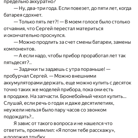
предельно аккуратно?
— Ну, два-три года. Если повезет, до пяти лет, когда
батарея сдохнет.
— Только пять лет?! — В моем голосе было столько
отчаяния, что Сергей перестал материться
и окончательно проснулся.
— Можно продлить за счет смены батареи, замены
компонентов.
— А если надо, чтобы прибор проработал лет так
пятьдесят?..
— Задачки ты задаешь с утра пораньше! —
пробурчал Сергей. — Можно внешними
аккумуляторами держать, еще можно купить с десяток
точно таких же моделей прибора, пока они есть
в продаже. На запчасти. Бронебойный чехол купить…
Слушай, если речь о годах и даже десятилетиях,
неужели нельзя было пару часов со звонком
подождать?..
Я завис от такого вопроса и не нашелся что
ответить, промямлил: «Я потом тебе расскажу»,
и положил трубку.