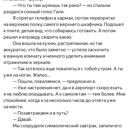
— Что ты там шумишь так рано? — из спальни
раздался сонный голос Гали.
Я спрятал телефон в карман, потом перепрятал
на верхнюю полку самого верхнего шкафчика. Подошел
к плите, делая вид, что собираюсь готовить. А потом
решил и вправду сварить какао.
Она вошла на кухню, растрепанная, но так
аккуратно, что было заметно — успела заскочить
в ванную комнату и немного уделить внимания
отражению в зеркале.
— Так хотелось еще поваляться с тобой утром. А ты
уже на ногах. Жалко…
— Пошли, поваляемся, — предложил я.
— Уже настроения нет, да и в аэропорт скоро ехать,
я не люблю опаздывать. А к самолетам — тем более. Мне
спокойнее, когда я за несколько часов до отлета уже
на месте.
— Позавтракаем и в путь?
— Давай.
Мы соорудили символический завтрак, запили его