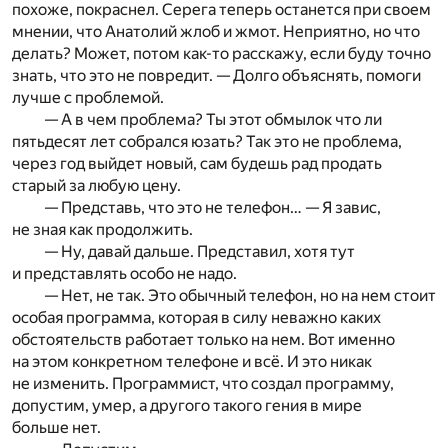
похоже, покраснел. Серега теперь останется при своем
мнении, что Анатолий жлоб и жмот. Неприятно, но что
делать? Может, потом как-то расскажу, если буду точно
знать, что это не повредит. — Долго объяснять, помоги
лучше с проблемой.
— А в чем проблема? Ты этот обмылок что ли
пятьдесят лет собрался юзать? Так это не проблема,
через год выйдет новый, сам будешь рад продать
старый за любую цену.
— Представь, что это не телефон… — Я завис,
не зная как продолжить.
— Ну, давай дальше. Представил, хотя тут
и представлять особо не надо.
— Нет, не так. Это обычный телефон, но на нем стоит
особая программа, которая в силу неважно каких
обстоятельств работает только на нем. Вот именно
на этом конкретном телефоне и всё. И это никак
не изменить. Программист, что создал программу,
допустим, умер, а другого такого гения в мире
больше нет.