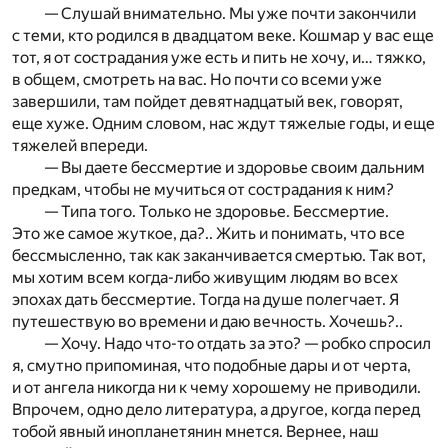
— Слушай внимательно. Мы уже почти закончили
с теми, кто родился в двадцатом веке. Кошмар у вас еще
тот, я от сострадания уже есть и пить не хочу, и… тяжко,
в общем, смотреть на вас. Но почти со всеми уже
завершили, там пойдет девятнадцатый век, говорят,
еще хуже. Одним словом, нас ждут тяжелые годы, и еще
тяжелей впереди.
— Вы даете бессмертие и здоровье своим дальним
предкам, чтобы не мучиться от сострадания к ним?
— Типа того. Только не здоровье. Бессмертие.
Это же самое жуткое, да?.. Жить и понимать, что все
бессмысленно, так как заканчивается смертью. Так вот,
мы хотим всем когда-либо живущим людям во всех
эпохах дать бессмертие. Тогда на душе полегчает. Я
путешествую во времени и даю вечность. Хочешь?..
— Хочу. Надо что-то отдать за это? — робко спросил
я, смутно припоминая, что подобные дары и от черта,
и от ангела никогда ни к чему хорошему не приводили.
Впрочем, одно дело литература, а другое, когда перед
тобой явный инопланетянин мнется. Вернее, наш