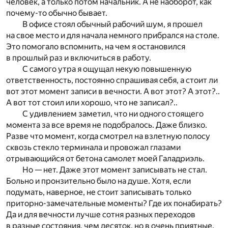
человек, а только потом начальник. А не наоборот, как
почему-то обычно бывает.
В офисе стоял обычный рабочий шум, я прошел
на свое место и для начала немного прибрался на столе.
Это помогало вспомнить, на чем я остановился
в прошлый раз и включиться в работу.
С самого утра я ощущал некую повышенную
ответственность, постоянно спрашивая себя, а стоит ли
вот этот момент записи в вечности. А вот этот? А этот?..
А вот тот стоил или хорошо, что не записал?..
С удивлением заметил, что ни одного стоящего
момента за все время не подобралось. Даже близко.
Разве что момент, когда смотрел на взлетную полосу
сквозь стекло терминала и провожал глазами
отрывающийся от бетона самолет моей Галадриэль.
Но — нет. Даже этот момент записывать не стал.
Больно и пронзительно было на душе. Хотя, если
подумать, наверное, не стоит записывать только
приторно-замечательные моменты? Где их понабирать?
Да и для вечности лучше сотня разных переходов
в разные состояния, чем десяток, но в очень приятные.