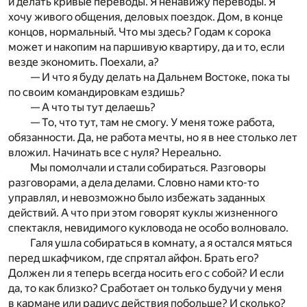
и делать кривые переводы. Я ненавижу переводы. Я
хочу живого общения, деловых поездок. Дом, в конце
концов, нормальный. Что мы здесь? Годам к сорока
может и накопим на паршивую квартиру, да и то, если
везде экономить. Поехали, а?
— И что я буду делать на Дальнем Востоке, пока ты
по своим командировкам ездишь?
— А что ты тут делаешь?
— То, что тут, там не смогу. У меня тоже работа,
обязанности. Да, не работа мечты, но я в нее столько лет
вложил. Начинать все с нуля? Нереально.
Мы помолчали и стали собираться. Разговоры
разговорами, а дела делами. Словно нами кто-то
управлял, и невозможно было избежать заданных
действий. А что при этом говорят куклы жизненного
спектакля, невидимого кукловода не особо волновало.
Галя ушла собираться в комнату, а я остался мяться
перед шкафчиком, где спрятал айфон. Брать его?
Должен ли я теперь всегда носить его с собой? И если
да, то как близко? Сработает он только будучи у меня
в кармане или радиус действия побольше? И сколько?