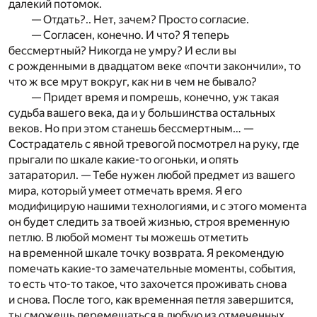
далекий потомок.
— Отдать?.. Нет, зачем? Просто согласие.
— Согласен, конечно. И что? Я теперь
бессмертный? Никогда не умру? И если вы
с рожденными в двадцатом веке «почти закончили», то
что ж все мрут вокруг, как ни в чем не бывало?
— Придет время и помрешь, конечно, уж такая
судьба вашего века, да и у большинства остальных
веков. Но при этом станешь бессмертным… —
Сострадатель с явной тревогой посмотрел на руку, где
прыгали по шкале какие-то огоньки, и опять
затараторил. — Тебе нужен любой предмет из вашего
мира, который умеет отмечать время. Я его
модифицирую нашими технологиями, и с этого момента
он будет следить за твоей жизнью, строя временную
петлю. В любой момент ты можешь отметить
на временной шкале точку возврата. Я рекомендую
помечать какие-то замечательные моменты, события,
то есть что-то такое, что захочется проживать снова
и снова. После того, как временная петля завершится,
ты сможешь перемещаться в любую из отмеченных