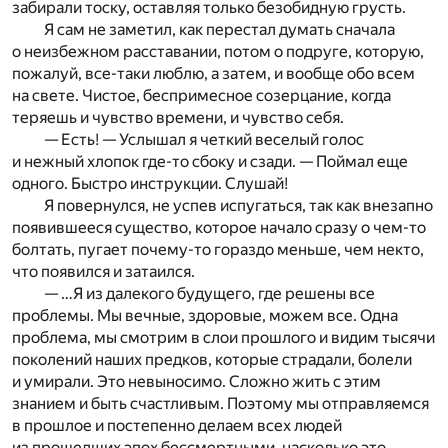
забирали тоску, оставляя только безобидную грусть.
Я сам не заметил, как перестал думать сначала
о неизбежном расставании, потом о подруге, которую,
пожалуй, все-таки люблю, а затем, и вообще обо всем
на свете. Чистое, беспримесное созерцание, когда
теряешь и чувство времени, и чувство себя.
— Есть! — Услышал я четкий веселый голос
и нежный хлопок где-то сбоку и сзади. — Поймал еще
одного. Быстро инструкции. Слушай!
Я повернулся, не успев испугаться, так как внезапно
появившееся существо, которое начало сразу о чем-то
болтать, пугает почему-то гораздо меньше, чем некто,
что появился и затаился.
— …Я из далекого будущего, где решены все
проблемы. Мы вечные, здоровые, можем все. Одна
проблема, мы смотрим в слои прошлого и видим тысячи
поколений наших предков, которые страдали, болели
и умирали. Это невыносимо. Сложно жить с этим
знанием и быть счастливым. Поэтому мы отправляемся
в прошлое и постепенно делаем всех людей
из прошедших эпох бессмертными, насколько это