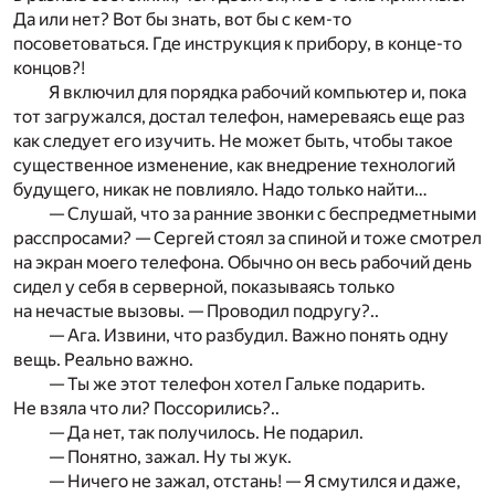
Да или нет? Вот бы знать, вот бы с кем-то
посоветоваться. Где инструкция к прибору, в конце-то
концов?!
Я включил для порядка рабочий компьютер и, пока
тот загружался, достал телефон, намереваясь еще раз
как следует его изучить. Не может быть, чтобы такое
существенное изменение, как внедрение технологий
будущего, никак не повлияло. Надо только найти…
— Слушай, что за ранние звонки с беспредметными
расспросами? — Сергей стоял за спиной и тоже смотрел
на экран моего телефона. Обычно он весь рабочий день
сидел у себя в серверной, показываясь только
на нечастые вызовы. — Проводил подругу?..
— Ага. Извини, что разбудил. Важно понять одну
вещь. Реально важно.
— Ты же этот телефон хотел Гальке подарить.
Не взяла что ли? Поссорились?..
— Да нет, так получилось. Не подарил.
— Понятно, зажал. Ну ты жук.
— Ничего не зажал, отстань! — Я смутился и даже,