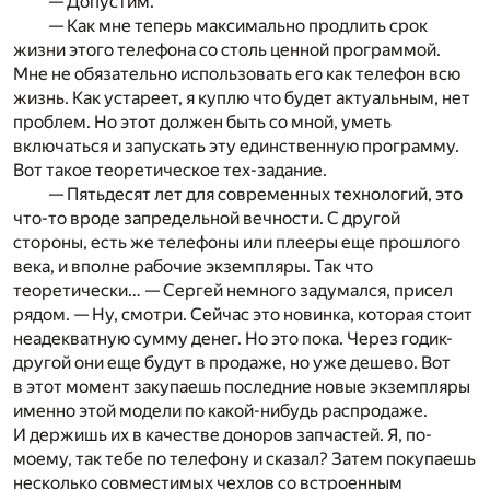
— Допустим.
— Как мне теперь максимально продлить срок
жизни этого телефона со столь ценной программой.
Мне не обязательно использовать его как телефон всю
жизнь. Как устареет, я куплю что будет актуальным, нет
проблем. Но этот должен быть со мной, уметь
включаться и запускать эту единственную программу.
Вот такое теоретическое тех-задание.
— Пятьдесят лет для современных технологий, это
что-то вроде запредельной вечности. С другой
стороны, есть же телефоны или плееры еще прошлого
века, и вполне рабочие экземпляры. Так что
теоретически… — Сергей немного задумался, присел
рядом. — Ну, смотри. Сейчас это новинка, которая стоит
неадекватную сумму денег. Но это пока. Через годик-
другой они еще будут в продаже, но уже дешево. Вот
в этот момент закупаешь последние новые экземпляры
именно этой модели по какой-нибудь распродаже.
И держишь их в качестве доноров запчастей. Я, по-
моему, так тебе по телефону и сказал? Затем покупаешь
несколько совместимых чехлов со встроенным