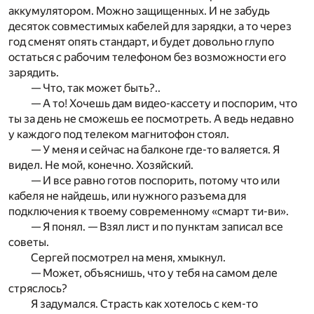
аккумулятором. Можно защищенных. И не забудь
десяток совместимых кабелей для зарядки, а то через
год сменят опять стандарт, и будет довольно глупо
остаться с рабочим телефоном без возможности его
зарядить.
— Что, так может быть?..
— А то! Хочешь дам видео-кассету и поспорим, что
ты за день не сможешь ее посмотреть. А ведь недавно
у каждого под телеком магнитофон стоял.
— У меня и сейчас на балконе где-то валяется. Я
видел. Не мой, конечно. Хозяйский.
— И все равно готов поспорить, потому что или
кабеля не найдешь, или нужного разъема для
подключения к твоему современному «смарт ти-ви».
— Я понял. — Взял лист и по пунктам записал все
советы.
Сергей посмотрел на меня, хмыкнул.
— Может, объяснишь, что у тебя на самом деле
стряслось?
Я задумался. Страсть как хотелось с кем-то