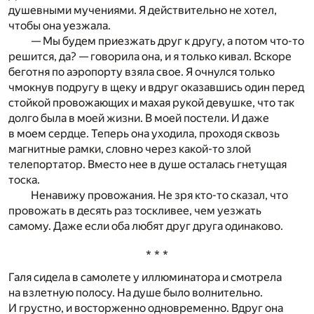
душевными мучениями. Я действительно не хотел,
чтобы она уезжала.
— Мы будем приезжать друг к другу, а потом что-то
решится, да? — говорила она, и я только кивал. Вскоре
беготня по аэропорту взяла свое. Я очнулся только
чмокнув подругу в щеку и вдруг оказавшись один перед
стойкой провожающих и махая рукой девушке, что так
долго была в моей жизни. В моей постели. И даже
в моем сердце. Теперь она уходила, проходя сквозь
магнитные рамки, словно через какой-то злой
телепортатор. Вместо нее в душе осталась гнетущая
тоска.
Ненавижу провожания. Не зря кто-то сказал, что
провожать в десять раз тоскливее, чем уезжать
самому. Даже если оба любят друг друга одинаково.
* * *
Галя сидела в самолете у иллюминатора и смотрела
на взлетную полосу. На душе было волнительно.
И грустно, и восторженно одновременно. Вдруг она