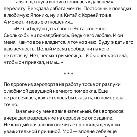
Галя вздохнула и приготовилась к дальнему
перелету. Ее ждала работа мечты. Постоянные поездки
в любимую Японию, ну и в Китай с Кореей тоже.
А может, и новые отношения…
«Нет, я буду ждать своего Энта, конечно.
Сколько бы ни понадобилось. Ведь я его люблю. И он
меня. Как-то все наладится, я точно знаю. Буду ждать его
всю вечность. Целый месяц вообще ни на кого
не взгляну. Нет, целых три месяца… Я бы очень хотела,
чтобы он приехал, и мы…»
* * *
По дороге из аэропорта на работу тоска от разлуки
с любимой девушкой немного померкла. Еще
не рассеялась, как хотелось бы сказать, но померкла
точно.
Начальник у меня замечательный, без вопросов
вчера дал разрешение на серьезное опоздание.
Не каждый начальник посчитает проводы девушки
уважительной причиной. Мой — вполне себе еще