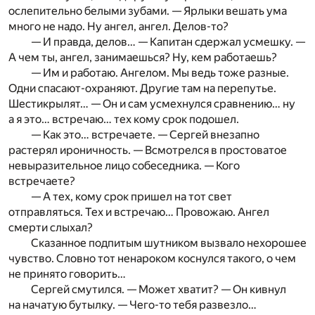
ослепительно белыми зубами. — Ярлыки вешать ума
много не надо. Ну ангел, ангел. Делов-то?
— И правда, делов… — Капитан сдержал усмешку. —
А чем ты, ангел, занимаешься? Ну, кем работаешь?
— Им и работаю. Ангелом. Мы ведь тоже разные.
Одни спасают-охраняют. Другие там на перепутье.
Шестикрылят… — Он и сам усмехнулся сравнению… ну
а я это… встречаю… тех кому срок подошел.
— Как это… встречаете. — Сергей внезапно
растерял ироничность. — Всмотрелся в простоватое
невыразительное лицо собеседника. — Кого
встречаете?
— А тех, кому срок пришел на тот свет
отправляться. Тех и встречаю… Провожаю. Ангел
смерти слыхал?
Сказанное подпитым шутником вызвало нехорошее
чувство. Словно тот ненароком коснулся такого, о чем
не принято говорить…
Сергей смутился. — Может хватит? — Он кивнул
на начатую бутылку. — Чего-то тебя развезло…