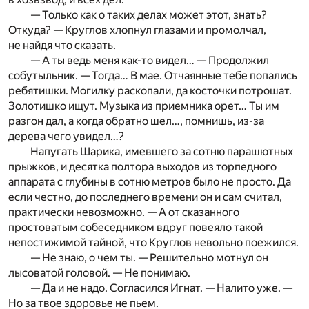
— Только как о таких делах может этот, знать?
Откуда? — Круглов хлопнул глазами и промолчал,
не найдя что сказать.
— А ты ведь меня как-то видел… — Продолжил
собутыльник. — Тогда… В мае. Отчаянные тебе попались
ребятишки. Могилку раскопали, да косточки потрошат.
Золотишко ищут. Музыка из приемника орет… Ты им
разгон дал, а когда обратно шел…, помнишь, из-за
дерева чего увидел…?
Напугать Шарика, имевшего за сотню парашютных
прыжков, и десятка полтора выходов из торпедного
аппарата с глубины в сотню метров было не просто. Да
если честно, до последнего времени он и сам считал,
практически невозможно. — А от сказанного
простоватым собеседником вдруг повеяло такой
непостижимой тайной, что Круглов невольно поежился.
— Не знаю, о чем ты. — Решительно мотнул он
лысоватой головой. — Не понимаю.
— Да и не надо. Согласился Игнат. — Налито уже. —
Но за твое здоровье не пьем.