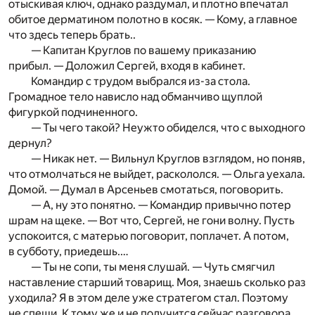
отыскивая ключ, однако раздумал, и плотно впечатал
обитое дерматином полотно в косяк. — Кому, а главное
что здесь теперь брать..
— Капитан Круглов по вашему приказанию
прибыл. — Доложил Сергей, входя в кабинет.
Командир с трудом выбрался из-за стола.
Громадное тело нависло над обманчиво щуплой
фигуркой подчиненного.
— Ты чего такой? Неужто обиделся, что с выходного
дернул?
— Никак нет. — Вильнул Круглов взглядом, но поняв,
что отмолчаться не выйдет, раскололся. — Ольга уехала.
Домой. — Думал в Арсеньев смотаться, поговорить.
— А, ну это понятно. — Командир привычно потер
шрам на щеке. — Вот что, Сергей, не гони волну. Пусть
успокоится, с матерью поговорит, поплачет. А потом,
в субботу, приедешь.…
— Ты не сопи, ты меня слушай. — Чуть смягчил
наставление старший товарищ. Моя, знаешь сколько раз
уходила? Я в этом деле уже стратегом стал. Поэтому
не спеши. К тому же и не получится сейчас разговора