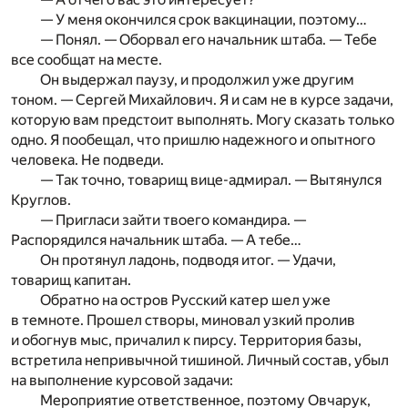
— У меня окончился срок вакцинации, поэтому…
— Понял. — Оборвал его начальник штаба. — Тебе
все сообщат на месте.
Он выдержал паузу, и продолжил уже другим
тоном. — Сергей Михайлович. Я и сам не в курсе задачи,
которую вам предстоит выполнять. Могу сказать только
одно. Я пообещал, что пришлю надежного и опытного
человека. Не подведи.
— Так точно, товарищ вице-адмирал. — Вытянулся
Круглов.
— Пригласи зайти твоего командира. —
Распорядился начальник штаба. — А тебе…
Он протянул ладонь, подводя итог. — Удачи,
товарищ капитан.
Обратно на остров Русский катер шел уже
в темноте. Прошел створы, миновал узкий пролив
и обогнув мыс, причалил к пирсу. Территория базы,
встретила непривычной тишиной. Личный состав, убыл
на выполнение курсовой задачи:
Мероприятие ответственное, поэтому Овчарук,