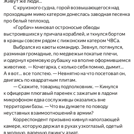
Живут же люди…
С круизного судна, горой возвышающегося над
проходящим мимо катером донеслась заводная песенка
про белый теплоход.
«Горбач» миновал остроносые обводы
выстроившихся у причала кораблей, и ткнулся бортом
в кранцы совсем рядом с пижонским катером ЧВСа.
Выбрался из каюты командир. Зевнул, потянулся,
разминая громадные, по медвежьи покатые плечи,
и одернул кремовую рубашку на вполне оформившемся
животике. — Кочегарка, с колько себя помню, дымит…
А я вот… все толстею. — Невнятно на что посетовал он,
двигаясь по квадратным плитам.
— Скажите, товарищ подполковник. — Кинулся
к офицерам плюгавый паренек с зажатым в ладони
микрофоном едва сослуживцы оказались вне
территории базы. — Что вы думаете по поводу
неуставных взаимоотношений в армии?
Корреспондент призывно кивнул наползающей
камере, которую держал в руках узкоглазый, одетый
в модную, вареную джинсу азиат.