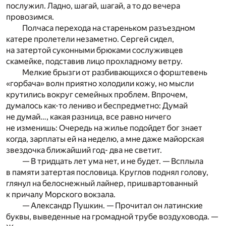
послужил. Ладно, шагай, шагай, а то до вечера
провозимся.
Полчаса перехода на стареньком разъездном
катере пролетели незаметно. Сергей сидел,
на затертой суконными брюками сослуживцев
скамейке, подставив лицо прохладному ветру.
Мелкие брызги от разбивающихся о форштевень
«горбача» волн приятно холодили кожу, но мысли
крутились вокруг семейных проблем. Впрочем,
думалось как-то лениво и беспредметно: Думай
не думай…, какая разница, все равно ничего
не изменишь: Очередь на жилье подойдет бог знает
когда, зарплаты ей на неделю, а мне даже майорская
звездочка ближайший год- два не светит.
— В тридцать лет ума нет, и не будет. — Всплыла
в памяти затертая пословица. Круглов поднял голову,
глянул на белоснежный лайнер, пришвартованный
к причалу Морского вокзала.
— Александр Пушкин. — Прочитал он латинские
буквы, выведенные на громадной трубе воздуховода. —