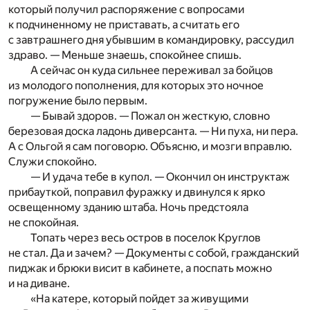
который получил распоряжение с вопросами
к подчиненному не приставать, а считать его
с завтрашнего дня убывшим в командировку, рассудил
здраво. — Меньше знаешь, спокойнее спишь.
А сейчас он куда сильнее переживал за бойцов
из молодого пополнения, для которых это ночное
погружение было первым.
— Бывай здоров. — Пожал он жесткую, словно
березовая доска ладонь диверсанта. — Ни пуха, ни пера.
А с Ольгой я сам поговорю. Объясню, и мозги вправлю.
Служи спокойно.
— И удача тебе в купол. — Окончил он инструктаж
прибауткой, поправил фуражку и двинулся к ярко
освещенному зданию штаба. Ночь предстояла
не спокойная.
Топать через весь остров в поселок Круглов
не стал. Да и зачем? — Документы с собой, гражданский
пиджак и брюки висит в кабинете, а поспать можно
и на диване.
«На катере, который пойдет за живущими