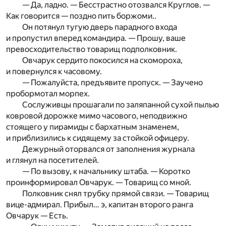
— Да, ладно. — Бесстрастно отозвался Круглов. —
Как говорится — поздно пить боржоми..
Он потянул тугую дверь парадного входа
и пропустил вперед командира. — Прошу, ваше
превосходительство товарищ подполковник.
Овчарук сердито покосился на скомороха,
и повернулся к часовому.
— Пожалуйста, предъявите пропуск. — Заучено
пробормотал морпех.
Сослуживцы прошагали по заляпанной сухой пылью
ковровой дорожке мимо часового, неподвижно
стоящего у пирамиды с бархатным знаменем,
и приблизились к сидящему за стойкой офицеру.
Дежурный оторвался от заполнения журнала
и глянул на посетителей.
— По вызову, к начальнику штаба. — Коротко
проинформировал Овчарук. — Товарищ со мной.
Полковник снял трубку прямой связи. — Товарищ
вице-адмирал. Прибыл… э, капитан второго ранга
Овчарук — Есть.