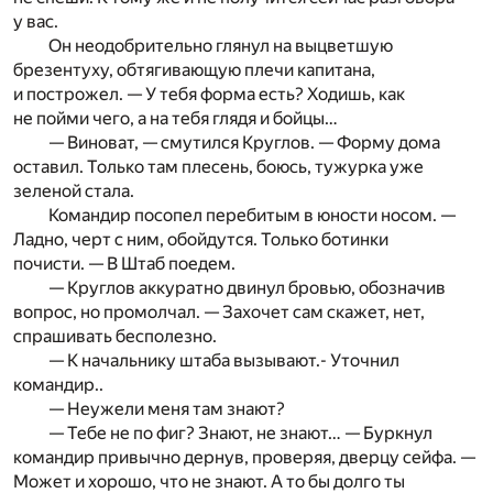
у вас.
Он неодобрительно глянул на выцветшую
брезентуху, обтягивающую плечи капитана,
и построжел. — У тебя форма есть? Ходишь, как
не пойми чего, а на тебя глядя и бойцы…
— Виноват, — смутился Круглов. — Форму дома
оставил. Только там плесень, боюсь, тужурка уже
зеленой стала.
Командир посопел перебитым в юности носом. —
Ладно, черт с ним, обойдутся. Только ботинки
почисти. — В Штаб поедем.
— Круглов аккуратно двинул бровью, обозначив
вопрос, но промолчал. — Захочет сам скажет, нет,
спрашивать бесполезно.
— К начальнику штаба вызывают.- Уточнил
командир..
— Неужели меня там знают?
— Тебе не по фиг? Знают, не знают… — Буркнул
командир привычно дернув, проверяя, дверцу сейфа. —
Может и хорошо, что не знают. А то бы долго ты