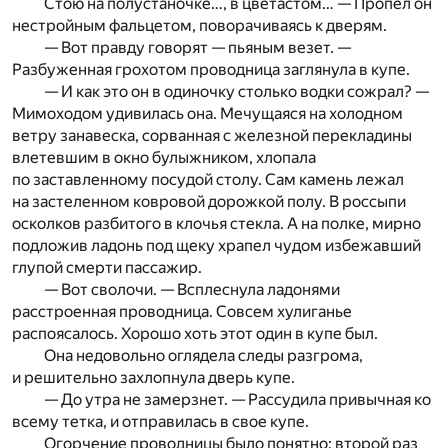
Стою на полустаночке…, в цветастом… — Пропел он
нестройным фальцетом, поворачиваясь к дверям.
— Вот правду говорят — пьяным везет. —
Разбуженная грохотом проводница заглянула в купе.
— И как это он в одиночку столько водки сожрал? —
Мимоходом удивилась она. Мечущаяся на холодном
ветру занавеска, сорванная с железной перекладины
влетевшим в окно булыжником, хлопала
по заставленному посудой столу. Сам камень лежал
на застеленном ковровой дорожкой полу. В россыпи
осколков разбитого в клочья стекла. А на полке, мирно
подложив ладонь под щеку храпел чудом избежавший
глупой смерти пассажир.
— Вот сволочи. — Всплеснула ладонями
расстроенная проводница. Совсем хулиганье
распоясалось. Хорошо хоть этот один в купе был.
Она недовольно оглядела следы разгрома,
и решительно захлопнула дверь купе.
— До утра не замерзнет. — Рассудила привычная ко
всему тетка, и отправилась в свое купе.
Огорчение проводницы было понятно: второй раз