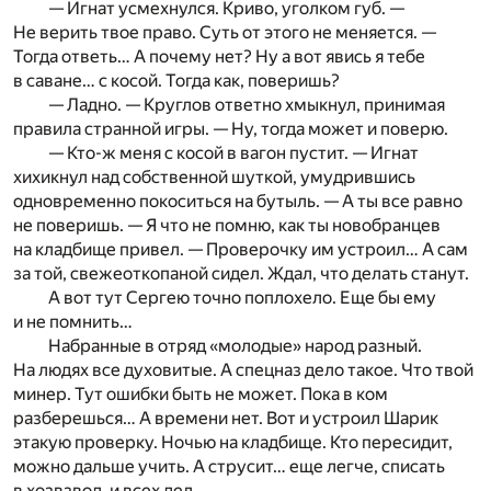
— Игнат усмехнулся. Криво, уголком губ. —
Не верить твое право. Суть от этого не меняется. —
Тогда ответь… А почему нет? Ну а вот явись я тебе
в саване… с косой. Тогда как, поверишь?
— Ладно. — Круглов ответно хмыкнул, принимая
правила странной игры. — Ну, тогда может и поверю.
— Кто-ж меня с косой в вагон пустит. — Игнат
хихикнул над собственной шуткой, умудрившись
одновременно покоситься на бутыль. — А ты все равно
не поверишь. — Я что не помню, как ты новобранцев
на кладбище привел. — Проверочку им устроил… А сам
за той, свежеоткопаной сидел. Ждал, что делать станут.
А вот тут Сергею точно поплохело. Еще бы ему
и не помнить…
Набранные в отряд «молодые» народ разный.
На людях все духовитые. А спецназ дело такое. Что твой
минер. Тут ошибки быть не может. Пока в ком
разберешься… А времени нет. Вот и устроил Шарик
этакую проверку. Ночью на кладбище. Кто пересидит,
можно дальше учить. А струсит… еще легче, списать
в хозвзвод, и всех дел.