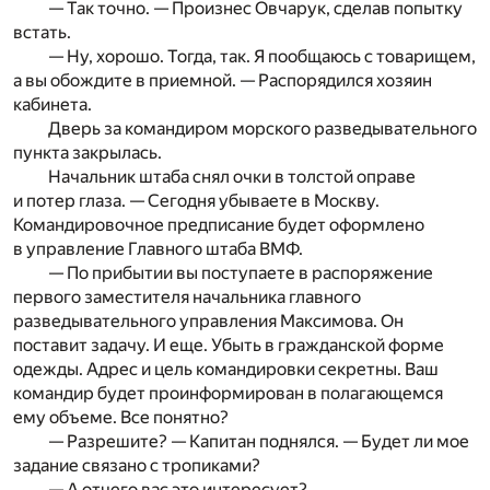
— Так точно. — Произнес Овчарук, сделав попытку
встать.
— Ну, хорошо. Тогда, так. Я пообщаюсь с товарищем,
а вы обождите в приемной. — Распорядился хозяин
кабинета.
Дверь за командиром морского разведывательного
пункта закрылась.
Начальник штаба снял очки в толстой оправе
и потер глаза. — Сегодня убываете в Москву.
Командировочное предписание будет оформлено
в управление Главного штаба ВМФ.
— По прибытии вы поступаете в распоряжение
первого заместителя начальника главного
разведывательного управления Максимова. Он
поставит задачу. И еще. Убыть в гражданской форме
одежды. Адрес и цель командировки секретны. Ваш
командир будет проинформирован в полагающемся
ему объеме. Все понятно?
— Разрешите? — Капитан поднялся. — Будет ли мое
задание связано с тропиками?
— А отчего вас это интересует?