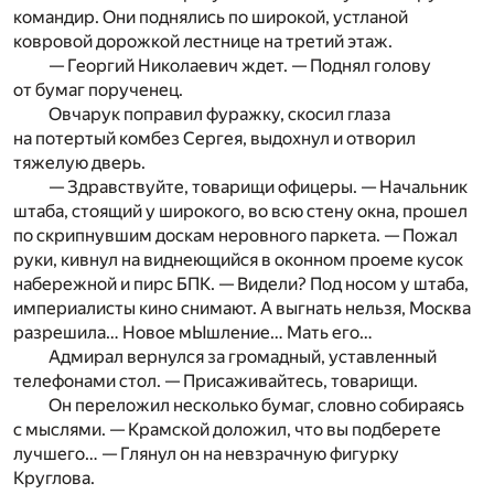
командир. Они поднялись по широкой, устланой
ковровой дорожкой лестнице на третий этаж.
— Георгий Николаевич ждет. — Поднял голову
от бумаг порученец.
Овчарук поправил фуражку, скосил глаза
на потертый комбез Сергея, выдохнул и отворил
тяжелую дверь.
— Здравствуйте, товарищи офицеры. — Начальник
штаба, стоящий у широкого, во всю стену окна, прошел
по скрипнувшим доскам неровного паркета. — Пожал
руки, кивнул на виднеющийся в оконном проеме кусок
набережной и пирс БПК. — Видели? Под носом у штаба,
империалисты кино снимают. А выгнать нельзя, Москва
разрешила… Новое мЫшление… Мать его…
Адмирал вернулся за громадный, уставленный
телефонами стол. — Присаживайтесь, товарищи.
Он переложил несколько бумаг, словно собираясь
с мыслями. — Крамской доложил, что вы подберете
лучшего… — Глянул он на невзрачную фигурку
Круглова.