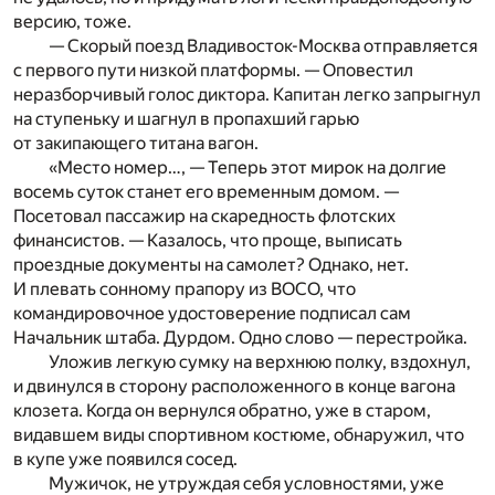
версию, тоже.
— Скорый поезд Владивосток-Москва отправляется
с первого пути низкой платформы. — Оповестил
неразборчивый голос диктора. Капитан легко запрыгнул
на ступеньку и шагнул в пропахший гарью
от закипающего титана вагон.
«Место номер…, — Теперь этот мирок на долгие
восемь суток станет его временным домом. —
Посетовал пассажир на скаредность флотских
финансистов. — Казалось, что проще, выписать
проездные документы на самолет? Однако, нет.
И плевать сонному прапору из ВОСО, что
командировочное удостоверение подписал сам
Начальник штаба. Дурдом. Одно слово — перестройка.
Уложив легкую сумку на верхнюю полку, вздохнул,
и двинулся в сторону расположенного в конце вагона
клозета. Когда он вернулся обратно, уже в старом,
видавшем виды спортивном костюме, обнаружил, что
в купе уже появился сосед.
Мужичок, не утруждая себя условностями, уже