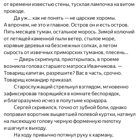
от времени известью стены, тусклая лампочка на витом
проводе.
Да уж… как не понять — не царские хоромы.
А впрочем, не это и главное. Остров он и есть остров.
Пять месяцев туман, остальное морось. Зимой колючий
от летящей каменной пыли ветер, стылое море,
корявые деревья на безснежных сопках, а летом
сырость от извечных приморских туманов, плесень…
— Дверь скрипнула, приоткрылась, в проеме
возникла голова старшего матроса Иванчикова. —
Товарищ капитан, разрешите? Вас в часть, срочно.
Товарищ командир приказал.
Старослужащий стрельнул взглядом, мгновенно
зафиксировав творящийся в комнате беспорядок,
и благоразумно исчез в полутьме коридора.
Сергей скривился, точно от зубной боли, однако
поправил воротник выцветшей полевой куртки, натянул
на лысеющую голову черную форменную пилотку
и шагнул к выходу.
На ходу привычно потянул руку к карману,