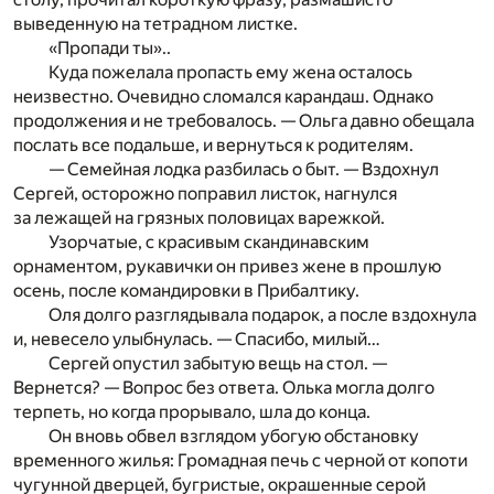
выведенную на тетрадном листке.
«Пропади ты»..
Куда пожелала пропасть ему жена осталось
неизвестно. Очевидно сломался карандаш. Однако
продолжения и не требовалось. — Ольга давно обещала
послать все подальше, и вернуться к родителям.
— Семейная лодка разбилась о быт. — Вздохнул
Сергей, осторожно поправил листок, нагнулся
за лежащей на грязных половицах варежкой.
Узорчатые, с красивым скандинавским
орнаментом, рукавички он привез жене в прошлую
осень, после командировки в Прибалтику.
Оля долго разглядывала подарок, а после вздохнула
и, невесело улыбнулась. — Спасибо, милый…
Сергей опустил забытую вещь на стол. —
Вернется? — Вопрос без ответа. Олька могла долго
терпеть, но когда прорывало, шла до конца.
Он вновь обвел взглядом убогую обстановку
временного жилья: Громадная печь с черной от копоти
чугунной дверцей, бугристые, окрашенные серой