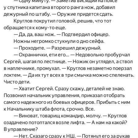
— Одну минуту. — Заметив висящий на поясе
у спутника капитана второго ранга нож, добавил
дежурный по штабу. — Оружие придется сдать.
Круглов покрутил головой, решив, что тот
обращается к кому-то еще.
— Да, да, ваш нож. — Подтвердил офицер.
Ножны негромко стукнули о дно сейфа.
— Проходите. — Разрешил дежурный.
— Охраннички, ети его… — Недовольно пробурчал
Сергей, шагая по лестнице. — Ножик он углядел, а ствол
в наплечнике, промухал. — Круглов незаметно поерзал
локтем. — Да их тут всех в три смычка можно спеленать.
Чисто дети.
— Хватит Сергей. Сразу скажу, деталей не знаю.
Позвонил начальник управления, приказал отобрать
самого надежного из боевых офицеров. Прибыть с ним
к Начальнику штаба флота, срочно. Все.
— Виноват, товарищ командир, молчу. — Круглов
озадачено потоптался возле лифта. — А нам на какой?
В управление?
— Нет. Сказаго сразу к НШ. — Потянул его за рукав