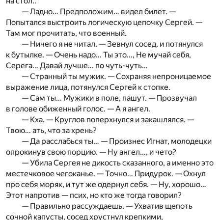
на стол..
— Ладно… Предположим… видел билет. —
Попытался выстроить логическую цепочку Сергей. —
Там мог прочитать, что военный.
— Ничего я не читал. — Зевнул сосед, и потянулся
к бутылке. — Очень надо… Ты это…, Не мучай себя,
Серега… Давай лучше… по чуть-чуть…
— Странный ты мужик. — Сохраняя непроницаемое
выражение лица, потянулся Сергей к стопке.
— Сам ты… Мужики в поле, пашут. — Прозвучал
в голове обиженный голос. — А я ангел.
— Кха. — Круглов поперхнулся и закашлялся. —
Твою… ать, что за хрень?
— Да расслабься ты… — Произнес Игнат, молодецки
опрокинув свою порцию. — Ну ангел…, и чето?
— Убила Сергея не дикость сказанного, а именно это
местечковое чегоканье. — Точно… Придурок. — Охнул
про себя моряк, и тут же одернул себя. — Ну, хорошо…
Этот напротив — псих, но кто же тогда говорил?
— Правильно рассуждаешь. — Ухватив щепоть
сочной капусты, сосед хрустнул крепкими,