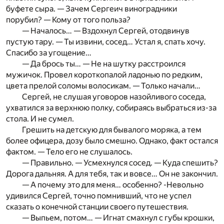
буфете сыра. — Зачем Сергеич виноградники
порубил? — Кому от того польза?
— Началось… — Вздохнул Сергей, отодвинув
пустую тару. — Ты извини, сосед… Устал я, спать хочу.
Спасибо за угощение…
— Да брось ты… — Не на шутку расстроился
мужичок. Провел короткопалой ладонью по редким,
цвета прелой соломы волосикам. — Только начали…
Сергей, не слушая уговоров назойливого соседа,
ухватился за верхнюю полку, собираясь выбраться из-за
стола. И не сумел.
Грешить на детскую для бывалого моряка, а тем
более офицера, дозу было смешно. Однако, факт остался
фактом. — Тело его не слушалось.
— Правильно. — Усмехнулся сосед. — Куда спешить?
Дорога дальняя. А для тебя, так и вовсе… Он не закончил.
— А почему это для меня… особенно? -Невольно
удивился Сергей, точно помнивший, что не успел
сказать о конечной станции своего путешествия.
— Выпьем, потом… — Игнат смахнул с губы крошки,