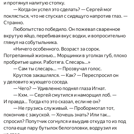
и протянул налитую стопку.
— Когда он успел это сделать? — Сергей мог
поклясться, что не спускал с сидящуго напротив глаз. —
Странно.
Любопытство победило. Он пожевал сваренное
вкрутую яйцо, перебивая вкус водки, и вопросительно
глянул на собутыльника.
«Ничего особенного. Возраст за сорок.
Потрепанный жизнью… Морщинки в уголках губ, плохо
пробритые щеки. Работяга. Слесарь…»
— Сам ты слесарь… — Прозвучал голос.
Круглов закашлялся. — Как? — Переспросил он
у деловито жующего соседа.
— Чего? — Удивленно поднял глаза Игнат.
— Кхм. — Сергей смутился и наморщил лоб. —
И правда… Тогда кто это сказал, если не он?
— Не грузись служивый. — Пробормотал тот,
покончив с закуской. — Хочешь знать? Или так…
спросил? Попутчик согнулся и выудив откуда то из под
стола еще пару бутылок белоголовки, водрузил их