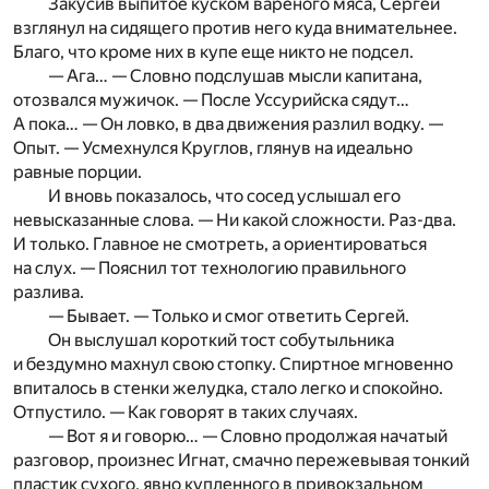
Закусив выпитое куском вареного мяса, Сергей
взглянул на сидящего против него куда внимательнее.
Благо, что кроме них в купе еще никто не подсел.
— Ага… — Словно подслушав мысли капитана,
отозвался мужичок. — После Уссурийска сядут…
А пока… — Он ловко, в два движения разлил водку. —
Опыт. — Усмехнулся Круглов, глянув на идеально
равные порции.
И вновь показалось, что сосед услышал его
невысказанные слова. — Ни какой сложности. Раз-два.
И только. Главное не смотреть, а ориентироваться
на слух. — Пояснил тот технологию правильного
разлива.
— Бывает. — Только и смог ответить Сергей.
Он выслушал короткий тост собутыльника
и бездумно махнул свою стопку. Спиртное мгновенно
впиталось в стенки желудка, стало легко и спокойно.
Отпустило. — Как говорят в таких случаях.
— Вот я и говорю… — Словно продолжая начатый
разговор, произнес Игнат, смачно пережевывая тонкий
пластик сухого, явно купленного в привокзальном