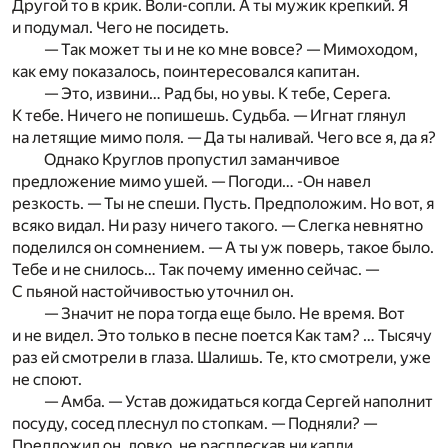
Другой то в крик. Воли-сопли. А ты мужик крепкий. Я
и подумал. Чего не посидеть.
— Так может ты и не ко мне вовсе? — Мимоходом,
как ему показалось, поинтересовался капитан.
— Это, извини… Рад бы, но увы. К тебе, Серега.
К тебе. Ничего не попишешь. Судьба. — Игнат глянул
на летящие мимо поля. — Да ты наливай. Чего все я, да я?
Однако Круглов пропустил заманчивое
предложение мимо ушей. — Погоди… -Он навел
резкость. — Ты не спеши. Пусть. Предположим. Но вот, я
всяко видал. Ни разу ничего такого. — Слегка невнятно
поделился он сомнением. — А ты уж поверь, такое было.
Тебе и не снилось… Так почему именно сейчас. —
С пьяной настойчивостью уточнил он.
— Значит не пора тогда еще было. Не время. Вот
и не видел. Это только в песне поется Как там? … Тысячу
раз ей смотрели в глаза. Шалишь. Те, кто смотрели, уже
не споют.
— Амба. — Устав дожидаться когда Сергей наполнит
посуду, сосед плеснул по стопкам. — Подняли? —
Предложил он, ловко, не расплескав ни капли