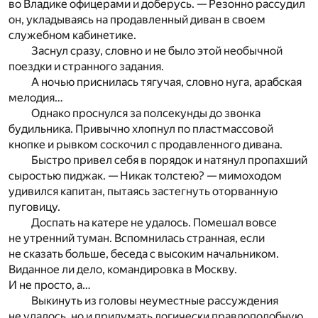
во Владике офицерами и доберусь. — Резонно рассудил
он, укладываясь на продавленный диван в своем
служебном кабинетике.
Заснул сразу, словно и не было этой необычной
поездки и странного задания.
А ночью приснилась тягучая, словно нуга, арабская
мелодия…
Однако проснулся за полсекунды до звонка
будильника. Привычно хлопнул по пластмассовой
кнопке и рывком соскочил с продавленного дивана.
Быстро привел себя в порядок и натянул пропахший
сыростью пиджак. — Никак толстею? — мимоходом
удивился капитан, пытаясь застегнуть оторванную
пуговицу.
Доспать на катере не удалось. Помешал вовсе
не утренний туман. Вспомнилась странная, если
не сказать больше, беседа с высоким начальником.
Виданное ли дело, командировка в Москву.
И не просто, а…
Выкинуть из головы неуместные рассуждения
не удалось, но и придумать логически правдоподобную