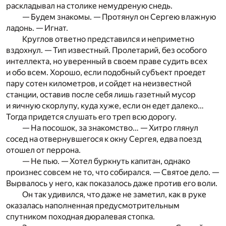
раскладывал на столике немудреную снедь.
— Будем знакомы. — Протянул он Сергею влажную
ладонь. — Игнат.
Круглов ответно представился и неприметно
вздохнул. — Тип известный. Пролетарий, без особого
интеллекта, но уверенный в своем праве судить всех
и обо всем. Хорошо, если подобный субъект проедет
пару сотен километров, и сойдет на неизвестной
станции, оставив после себя лишь газетный мусор
и яичную скорлупу, куда хуже, если он едет далеко…
Тогда придется слушать его треп всю дорогу.
— На посошок, за знакомство… — Хитро глянул
сосед на отвернувшегося к окну Сергея, едва поезд
отошел от перрона.
— Не пью. — Хотел буркнуть капитан, однако
произнес совсем не то, что собирался. — Святое дело. —
Вырвалось у него, как показалось даже против его воли.
Он так удивился, что даже не заметил, как в руке
оказалась наполненная предусмотрительным
спутником походная дюралевая стопка.