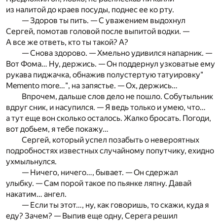
из налитой до краев посуды, поднес ее ко рту.
— Здоров ты пить. — С уважением выдохнул
Сергей, помотав головой после выпитой водки. —
А все же ответь, кто ты такой? А?
— Снова здорово. — Хмельно удивился напарник. —
Вот Фома… Ну, держись. — Он поддернул узковатые ему
рукава пиджачка, обнажив полустертую татуировку"
Memento more…", на запястье. — Ох, держись…
Впрочем, дальше слов дело не пошло. Собутыльник
вдруг сник, и насупился. — Я ведь только и умею, что…
а тут еще вон сколько осталось. Жалко бросать. Погоди,
вот добьем, я тебе покажу…
Сергей, который успел позабыть о невероятных
подробностях известных случайному попутчику, ехидно
ухмыльнулся.
— Ничего, ничего…, бывает. — Он сдержал
улыбку. — Сам порой такое по пьянке ляпну. Давай
накатим… ангел.
— Если ты этот…, ну, как говоришь, то скажи, куда я
еду? Зачем? — Выпив еще одну, Серега решил