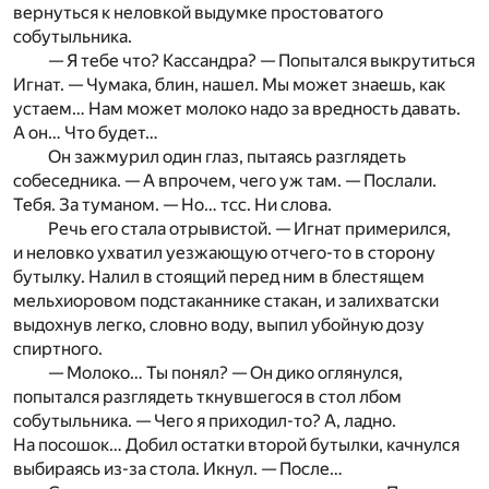
вернуться к неловкой выдумке простоватого
собутыльника.
— Я тебе что? Кассандра? — Попытался выкрутиться
Игнат. — Чумака, блин, нашел. Мы может знаешь, как
устаем… Нам может молоко надо за вредность давать.
А он… Что будет…
Он зажмурил один глаз, пытаясь разглядеть
собеседника. — А впрочем, чего уж там. — Послали.
Тебя. За туманом. — Но… тсс. Ни слова.
Речь его стала отрывистой. — Игнат примерился,
и неловко ухватил уезжающую отчего-то в сторону
бутылку. Налил в стоящий перед ним в блестящем
мельхиоровом подстаканнике стакан, и залихватски
выдохнув легко, словно воду, выпил убойную дозу
спиртного.
— Молоко… Ты понял? — Он дико оглянулся,
попытался разглядеть ткнувшегося в стол лбом
собутыльника. — Чего я приходил-то? А, ладно.
На посошок… Добил остатки второй бутылки, качнулся
выбираясь из-за стола. Икнул. — После…