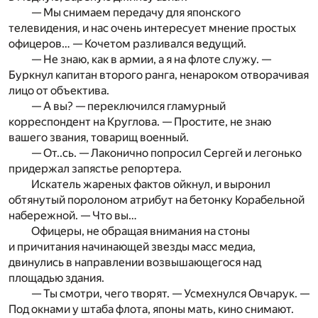
— Мы снимаем передачу для японского
телевидения, и нас очень интересует мнение простых
офицеров… — Кочетом разливался ведущий.
— Не знаю, как в армии, а я на флоте служу. —
Буркнул капитан второго ранга, ненароком отворачивая
лицо от объектива.
— А вы? — переключился гламурный
корреспондент на Круглова. — Простите, не знаю
вашего звания, товарищ военный.
— От..сь. — Лаконично попросил Сергей и легонько
придержал запястье репортера.
Искатель жареных фактов ойкнул, и выронил
обтянутый поролоном атрибут на бетонку Корабельной
набережной. — Что вы…
Офицеры, не обращая внимания на стоны
и причитания начинающей звезды масс медиа,
двинулись в направлении возвышающегося над
площадью здания.
— Ты смотри, чего творят. — Усмехнулся Овчарук. —
Под окнами у штаба флота, японы мать, кино снимают.