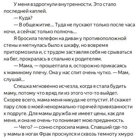
У меня вздрогнули внутренности. Это стало
последней каплей.
— Куда?
— В общежитие… Туда не пускают только после часа
ночи, а сейчас только полночь…
Я бросила телефон на диван у противоположной
стены и метнулась было к шкафу, но вовремя
притормозила и, с трудом заставляя себя не срываться
на бег, прокралась в спальню к родителям.
— Мама, — прошептала я, осторожно прикасаясь
к маминому плечу. Она у нас спит очень чутко. — Мам,
слушай…
Спешка мгновенно исчезла, когда я стала будить
маму, потому что вряд ли из этого что-то выйдет.
Скорее всего, мама меня никуда не отпустит. И скажет
пару слов о моей ненормально-горячей привязанности
к подруге. Для мамы дружба не имеет цены, как для
меня, и она не очень-то понимает мою преданность.
— Чего? — сонно спросила мама. Спавший где-то
у мамы в ногах Фрак проснулся и сквозь темноту хмуро