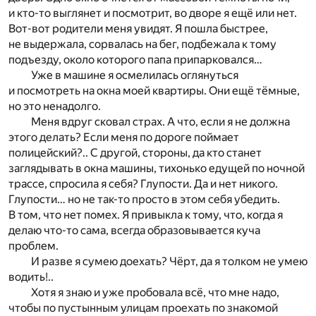
и кто-то выглянет и посмотрит, во дворе я ещё или нет.
Вот-вот родители меня увидят. Я пошла быстрее,
не выдержала, сорвалась на бег, подбежала к тому
подъезду, около которого папа припарковался…
Уже в машине я осмелилась оглянуться
и посмотреть на окна моей квартиры. Они ещё тёмные,
но это ненадолго.
Меня вдруг сковал страх. А что, если я не должна
этого делать? Если меня по дороге поймает
полицейский?.. С другой, стороны, да кто станет
заглядывать в окна машины, тихонько едущей по ночной
трассе, спросила я себя? Глупости. Да и нет никого.
Глупости… но не так-то просто в этом себя убедить.
В том, что нет помех. Я привыкла к тому, что, когда я
делаю что-то сама, всегда образовывается куча
проблем.
И разве я сумею доехать? Чёрт, да я толком не умею
водить!..
Хотя я знаю и уже пробовала всё, что мне надо,
чтобы по пустынным улицам проехать по знакомой