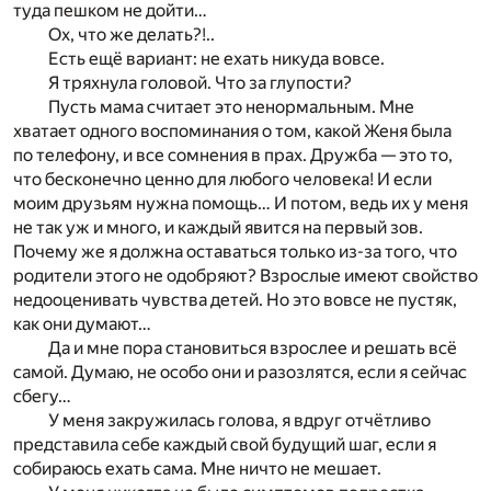
туда пешком не дойти…
Ох, что же делать?!..
Есть ещё вариант: не ехать никуда вовсе.
Я тряхнула головой. Что за глупости?
Пусть мама считает это ненормальным. Мне
хватает одного воспоминания о том, какой Женя была
по телефону, и все сомнения в прах. Дружба — это то,
что бесконечно ценно для любого человека! И если
моим друзьям нужна помощь… И потом, ведь их у меня
не так уж и много, и каждый явится на первый зов.
Почему же я должна оставаться только из-за того, что
родители этого не одобряют? Взрослые имеют свойство
недооценивать чувства детей. Но это вовсе не пустяк,
как они думают…
Да и мне пора становиться взрослее и решать всё
самой. Думаю, не особо они и разозлятся, если я сейчас
сбегу…
У меня закружилась голова, я вдруг отчётливо
представила себе каждый свой будущий шаг, если я
собираюсь ехать сама. Мне ничто не мешает.