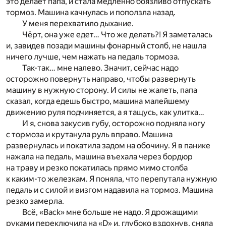
это делает папа, и стала медленно боязливо отпускать
тормоз. Машина качнулась и поползла назад.
У меня перехватило дыхание.
Чёрт, она уже едет… Что же делать?! Я заметалась
и, завидев позади машины фонарный столб, не нашла
ничего лучше, чем нажать на педаль тормоза.
Так-так… мне налево. Значит, сейчас надо
осторожно повернуть направо, чтобы развернуть
машину в нужную сторону. И силы не жалеть, папа
сказал, когда едешь быстро, машина малейшему
движению руля подчиняется, а я тащусь, как улитка…
И я, снова закусив губу, осторожно подняла ногу
с тормоза и крутанула руль вправо. Машина
развернулась и покатила задом на обочину. Я в панике
нажала на педаль, машина въехала через бордюр
на траву и резко покатилась прямо мимо столба
к каким-то железкам. Я поняла, что перепутала нужную
педаль и с силой и визгом надавила на тормоз. Машина
резко замерла.
Всё, «Back» мне больше не надо. Я дрожащими
руками переключила на «D» и, глубоко вздохнув, сняла