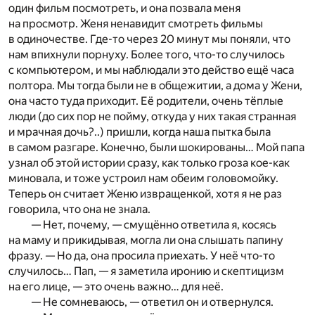
один фильм посмотреть, и она позвала меня
на просмотр. Женя ненавидит смотреть фильмы
в одиночестве. Где-то через 20 минут мы поняли, что
нам впихнули порнуху. Более того, что-то случилось
с компьютером, и мы наблюдали это действо ещё часа
полтора. Мы тогда были не в общежитии, а дома у Жени,
она часто туда приходит. Её родители, очень тёплые
люди (до сих пор не пойму, откуда у них такая странная
и мрачная дочь?..) пришли, когда наша пытка была
в самом разгаре. Конечно, были шокированы… Мой папа
узнал об этой истории сразу, как только гроза кое-как
миновала, и тоже устроил нам обеим головомойку.
Теперь он считает Женю извращенкой, хотя я не раз
говорила, что она не знала.
— Нет, почему, — смущённо ответила я, косясь
на маму и прикидывая, могла ли она слышать папину
фразу. — Но да, она просила приехать. У неё что-то
случилось… Пап, — я заметила иронию и скептицизм
на его лице, — это очень важно… для неё.
— Не сомневаюсь, — ответил он и отвернулся.