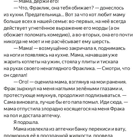
— Мама, держи его!
— Что, Фраклик, она тебя обижает? — донеслось
из кухни. Предательница… Вот за что кот любит маму
больше всех в нашей семье: во-первых, на неё всегда
действует угнетённое выражение его морды (а он
обожает поломать комедию), а во-вторых, она его почти
никогда не моет и не расчёсывает ему шерсть.
— Мама! — возмущённо закричала я, поднимаясь
на ноги и появляясь на кухне. Мама, начавшая уже
жарить котлеты на ужин, стояла у плиты и тискала
на руках своего ненаглядного Фраклика. — Смотри, что
он сделал!
— Ого! — оценила мама, взглянув на мои ранения.
Фрак зыркнул на меня наглыми зелёными глазами и,
протестующе мяукнув, продолжил подлизываться. —
Сама виновата, лучше бы его папа помыл. Иди сюда, —
мама отпустила злорадно косящегося на меня Фрака
на пол и достала аптечку.
Я подошла.
Мама извлекла из аптечки банку перекиси и вату,
промокнув её в прозрачной жидкости, провела