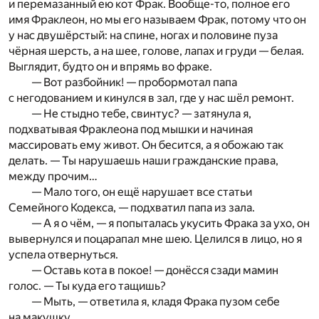
и перемазанный ею кот Фрак. Вообще-то, полное его
имя Фраклеон, но мы его называем Фрак, потому что он
у нас двушёрстый: на спине, ногах и половине пуза
чёрная шерсть, а на шее, голове, лапах и груди — белая.
Выглядит, будто он и впрямь во фраке.
— Вот разбойник! — пробормотал папа
с негодованием и кинулся в зал, где у нас шёл ремонт.
— Не стыдно тебе, свинтус? — затянула я,
подхватывая Фраклеона под мышки и начиная
массировать ему живот. Он бесится, а я обожаю так
делать. — Ты нарушаешь наши гражданские права,
между прочим…
— Мало того, он ещё нарушает все статьи
Семейного Кодекса, — подхватил папа из зала.
— А я о чём, — я попыталась укусить Фрака за ухо, он
вывернулся и поцарапал мне шею. Целился в лицо, но я
успела отвернуться.
— Оставь кота в покое! — донёсся сзади мамин
голос. — Ты куда его тащишь?
— Мыть, — ответила я, кладя Фрака пузом себе
на макушку.