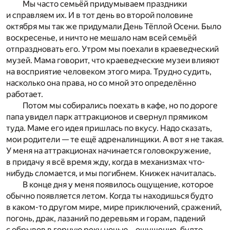
Мы часто семьёй придумываем праздники
и справляем их. И в тот день во второй половине
октября мы так же придумали День Тёплой Осени. Было
воскресенье, и ничто не мешало нам всей семьёй
отпраздновать его. Утром мы поехали в краеведческий
музей. Мама говорит, что краеведческие музеи влияют
на восприятие человеком этого мира. Трудно судить,
насколько она права, но со мной это определённо
работает.
Потом мы собирались поехать в кафе, но по дороге
папа увидел парк аттракционов и свернул прямиком
туда. Маме его идея пришлась по вкусу. Надо сказать,
мои родители — те ещё адреналинщики. А вот я не такая.
У меня на аттракционах начинается головокружение,
в придачу я всё время жду, когда в механизмах что-
нибудь сломается, и мы погибнем. Книжек начиталась.
В конце дня у меня появилось ощущение, которое
обычно появляется летом. Когда ты находишься будто
в каком-то другом мире, мире приключений, сражений,
погонь, драк, лазаний по деревьям и горам, падений
с обрывов в горную реку ночью… ощущение, будто