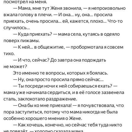
посмотрел на меня.
— Мама, мне тут Женя звонила, — я непроизвольно
вжала голову в плечи. — И она… ну, она… просила
приехать, очень просила… ей, кажется, плохо… Что-то
случилось…
— Куда приехать? — мама села, кутаясь в одеяло
поверх пижамы.
— К ней… в общежитие, — пробормотала я совсем
тихо.
— И что, сейчас? До завтра она подождать
не может?
Это именно те вопросы, которых я боялась.
— Ну, она просто просила прямо сейчас…
— Ты посреди ночи к ней собираешься ехать? —
мама уже начинала сердиться, и в её голосе зазвенела
сталь, заклокотало раздражение.
— Она бы ко мне приехала! — я почувствовала, что
пора заступиться, потому что мама никогда не была
особенно хорошего мнения о Жене.
— Как хочешь, конечно, но сейчас тебя туда никто
не повезёт, — холодно сказала мама.