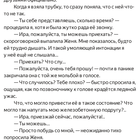
Когда я взяла трубку, то сразу поняла, что с ней что-
то не так.
— Ты себе представляешь, сколько время? —
процедила я, хотя и была жутко рада её звонку.
— Ира, пожалуйста, ты можешь приехать? —
скороговоркой выпалила Женя. Мне показалось, будто
ей трудно дышать. И такой умоляющей интонации я
у неё ещё не слышала…
— Приехать? Что слу…
— Пожалуйста, очень тебя прошу! — почти в панике
закричала она с той же мольбой в голосе.
— Что случилось? Тебе плохо? — быстро спросила я,
ощущая, как по позвоночнику к голове крадётся ледяной
ужас.
Что, что могло привести её в такое состояние? Что
могло так напугать мою железобетонную подругу?..
— Ира, приезжай сейчас, пожалуйста!..
— Ты можешь…
— Просто побудь со мной, — неожиданно тихо
попросила Женя.