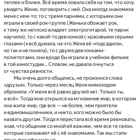
теплее и ближе. Всё время ловила себя на том, что хочу
увидеть Женю, поговорить с ней. Она иногда знакомила
меня с кем-то: то с тремя парнями, с которыми они
играли в своей рок-группе (Женька обожает рок,
к тому же неплохо владеет электрогитарой, те парни
научили), то с какой-то девчонкой с красивыми серыми
глазами (я всё думала, на что Женя её «подсадила»,
но так и не поняла), то с двумя девчонками-
полиглотами, они вроде бы играли в учебном фильме
в той киностудии… Словом, не давала очнуться
от чувства ревности.
Мы очень долго общались, не произнося слова
«друзья». Только через месяц Женя мимоходом
обронила: «У меня всё равно друзей нет. Только ты,
и всё». Тогда мне открылся на мгновение мир, в котором
она жила: мир, где все — не более, чем приятели
и единомышленники, и никто, кого можно было бы
назвать другом. Тогда я перестала всё время ревновать,
зная, что общение со мной ей важнее, чем все те связи,
которые связывают её с её знакомыми. Так мы стали
друзьями официально.