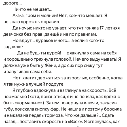
дороге…
Ничто не мешает…
А-а-а, гром и молнии! Нет, кое-что мешает. Я
не знаю дорожных правил.
Да ночью никто не узнает, что тут гоняла 17-летняя
девчонка без прав, да ещё и не по правилам.
Но вдруг… дураков много… а если я кого-то
задавлю?
— Да не будь ты дурой! — рявкнула я сама на себя
и хорошенько тряхнула головой. Нечего выдумывать! Я
должна уже быть у Жени, а до сих пор сижу тут
и запугиваю сама себя.
Нет, хватит держаться за взрослых, особенно, когда
я так нужна лучшей подруге.
Я глубоко вздохнула и взглянула на скорость. Всё
нормально (хотя, признаться, я и не поняла, как должно
быть «нормально»). Затем повернула ключ и, закусив
губу, поискала кнопку фар. Не нашла и поэтому бросила
и нажала на педаль тормоза. Что же дальше?.. Сдать
назад… поставить скорость на «Back». Я оглянулась, как