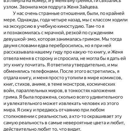
взглянула на номер, и у меня внутренности связались
узлом. Звонила моя подруга Женя Зайцева.
У нас очень странные отношения, были, по крайней
мере. Однажды, года четыре назад, мы с классом ходили
на экскурсию в учебную киностудию. Там-то я
и познакомилась с мрачной, резкой по суждениям
девушкой-эмо, которая занималась гримом. Мы тогда
двумя словами едва перебросились, но я при ней
рассказывала нашему гиду про какую-то книгу, и Женя
отвела меня в сторону и спросила, не могла бы я дать ей
эту книгу почитать. Я ответила утвердительно, и мы
обменялись телефонами. После этого встретились, я
отдала книгу, и меня просто утопили в мире комиксов,
книг, стихов, аниме, в теме монстров, космических
войн, параллельных миров, в тонкостях наложения
грима. Я была поражена, сколько всего удивительного
и увлекательного может извлекать человек из этого
мира. Я сижу и предаюсь отчаянию при любом
столкновении с реальностью, а кто-то окрашивает эту
самую реальность в самые невероятные цвета и любит,
действительно любит то, что видит.