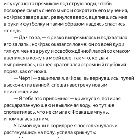
и сунула кота прямиком под струю воды, чтобы
поскорее смыть с него мыло и сократить его мучения,
но Фрак заверещал, рванулся вверх, вцепившись мне
в руки и футболку и таким образом надеясь спастись
от воды.
— Да что за, — я резко выпрямилась и подхватила
его за лапы, но Фрак оказался ловче: он со всей дури
тяпнул меня за руку и освобождённой лапой со смаком
вцепился в кожу на моей шее, так что, когда я
выпрямилась, на шее красовался огромный глубокий
порез, как от ножа.
— Чёрт! — зашипела я, а Фрак, вывернувшись, пулей
выскочил из ванной, спеша навстречу новым
приключениям.
— Я тебе это припомню! — крикнула я, потирая
расцарапанную шею и выключая воду, но тут же
спохватилась, что не смыла с Фрака шампунь,
и помчалась за ним.
У самой кухни в коридоре я поскользнулась и,
растянувшись на полу, успела крикнуть: