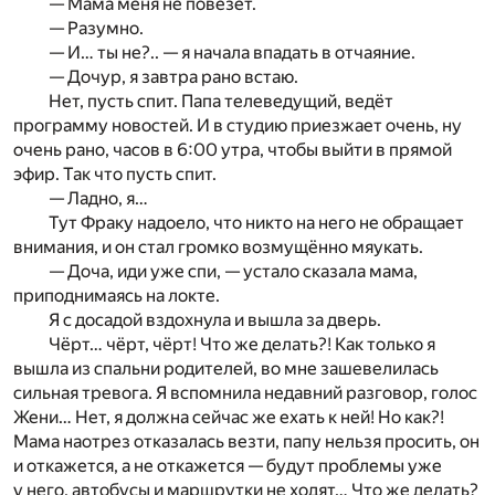
— Мама меня не повезёт.
— Разумно.
— И… ты не?.. — я начала впадать в отчаяние.
— Дочур, я завтра рано встаю.
Нет, пусть спит. Папа телеведущий, ведёт
программу новостей. И в студию приезжает очень, ну
очень рано, часов в 6:00 утра, чтобы выйти в прямой
эфир. Так что пусть спит.
— Ладно, я…
Тут Фраку надоело, что никто на него не обращает
внимания, и он стал громко возмущённо мяукать.
— Доча, иди уже спи, — устало сказала мама,
приподнимаясь на локте.
Я с досадой вздохнула и вышла за дверь.
Чёрт… чёрт, чёрт! Что же делать?! Как только я
вышла из спальни родителей, во мне зашевелилась
сильная тревога. Я вспомнила недавний разговор, голос
Жени… Нет, я должна сейчас же ехать к ней! Но как?!
Мама наотрез отказалась везти, папу нельзя просить, он
и откажется, а не откажется — будут проблемы уже
у него, автобусы и маршрутки не ходят… Что же делать?