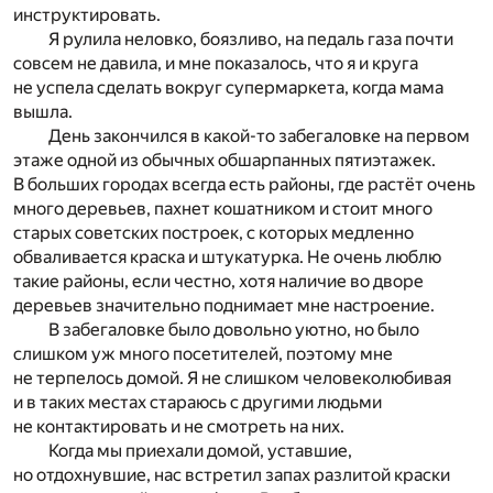
инструктировать.
Я рулила неловко, боязливо, на педаль газа почти
совсем не давила, и мне показалось, что я и круга
не успела сделать вокруг супермаркета, когда мама
вышла.
День закончился в какой-то забегаловке на первом
этаже одной из обычных обшарпанных пятиэтажек.
В больших городах всегда есть районы, где растёт очень
много деревьев, пахнет кошатником и стоит много
старых советских построек, с которых медленно
обваливается краска и штукатурка. Не очень люблю
такие районы, если честно, хотя наличие во дворе
деревьев значительно поднимает мне настроение.
В забегаловке было довольно уютно, но было
слишком уж много посетителей, поэтому мне
не терпелось домой. Я не слишком человеколюбивая
и в таких местах стараюсь с другими людьми
не контактировать и не смотреть на них.
Когда мы приехали домой, уставшие,
но отдохнувшие, нас встретил запах разлитой краски