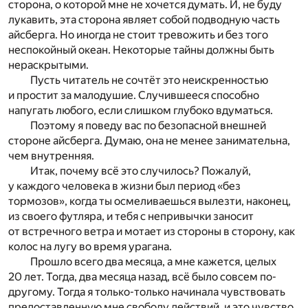
сторона, о которой мне не хочется думать. И, не буду
лукавить, эта сторона являет собой подводную часть
айсберга. Но иногда не стоит тревожить и без того
неспокойный океан. Некоторые тайны должны быть
нераскрытыми.
Пусть читатель не сочтёт это неискренностью
и простит за малодушие. Случившееся способно
напугать любого, если слишком глубоко вдуматься.
Поэтому я поведу вас по безопасной внешней
стороне айсберга. Думаю, она не менее занимательна,
чем внутренняя.
Итак, почему всё это случилось? Пожалуй,
у каждого человека в жизни был период «без
тормозов», когда ты осмеливаешься вылезти, наконец,
из своего футляра, и тебя с непривычки заносит
от встречного ветра и мотает из стороны в сторону, как
колос на лугу во время урагана.
Прошло всего два месяца, а мне кажется, целых
20 лет. Тогда, два месяца назад, всё было совсем по-
другому. Тогда я только-только начинала чувствовать
предоставленную мне свободу действий, и это чувство