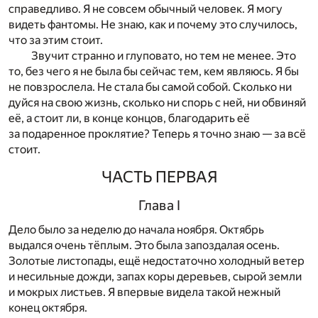
справедливо. Я не совсем обычный человек. Я могу
видеть фантомы. Не знаю, как и почему это случилось,
что за этим стоит.
Звучит странно и глуповато, но тем не менее. Это
то, без чего я не была бы сейчас тем, кем являюсь. Я бы
не повзрослела. Не стала бы самой собой. Сколько ни
дуйся на свою жизнь, сколько ни спорь с ней, ни обвиняй
её, а стоит ли, в конце концов, благодарить её
за подаренное проклятие? Теперь я точно знаю — за всё
стоит.
ЧАСТЬ ПЕРВАЯ
Глава I
Дело было за неделю до начала ноября. Октябрь
выдался очень тёплым. Это была запоздалая осень.
Золотые листопады, ещё недостаточно холодный ветер
и несильные дожди, запах коры деревьев, сырой земли
и мокрых листьев. Я впервые видела такой нежный
конец октября.