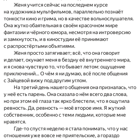
Женя учится сейчас на последнем курсе
на художника мультфильмов, параллельно познаёт
тонкости кино и грима, но в качестве вольнослушателя.
Она жутко обаятельная в своём красочном мире
фантазии и чёрного юмора, несмотря на интроверсию
и замкнутость, и в киностудии её принимают
с распростёртыми объятиями.
Женя просто затягивает; всё, что она говорит
и делает, окунает меня в бездну её внутреннего мира,
и я снова чувствую то, что бывает летом: ощущение
приключений… О чём я ни думаю, всё после общения
с Зайцевой вижу под другим углом.
На третий день нашего общения она призналась, что
у неё есть парень. Она сказала о нём всего два слова,
но при этом её глаза так ярко блестели, что я ощутила
ревность. Да, ревность — моё второе имя. Я жуткий
собственник, особенно с теми людьми, которые мне
нравятся.
Где-то спустя неделю я стала понимать, что у нас
отношения уже вовсе не приятельские, а гораздо