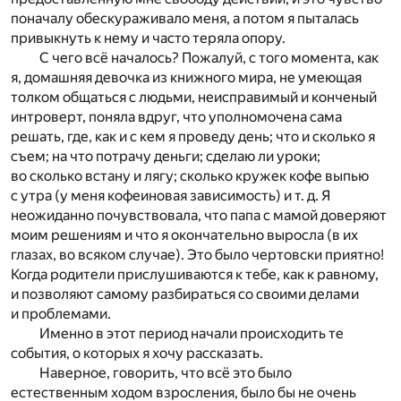
поначалу обескураживало меня, а потом я пыталась
привыкнуть к нему и часто теряла опору.
С чего всё началось? Пожалуй, с того момента, как
я, домашняя девочка из книжного мира, не умеющая
толком общаться с людьми, неисправимый и конченый
интроверт, поняла вдруг, что уполномочена сама
решать, где, как и с кем я проведу день; что и сколько я
съем; на что потрачу деньги; сделаю ли уроки;
во сколько встану и лягу; сколько кружек кофе выпью
с утра (у меня кофеиновая зависимость) и т. д. Я
неожиданно почувствовала, что папа с мамой доверяют
моим решениям и что я окончательно выросла (в их
глазах, во всяком случае). Это было чертовски приятно!
Когда родители прислушиваются к тебе, как к равному,
и позволяют самому разбираться со своими делами
и проблемами.
Именно в этот период начали происходить те
события, о которых я хочу рассказать.
Наверное, говорить, что всё это было
естественным ходом взросления, было бы не очень