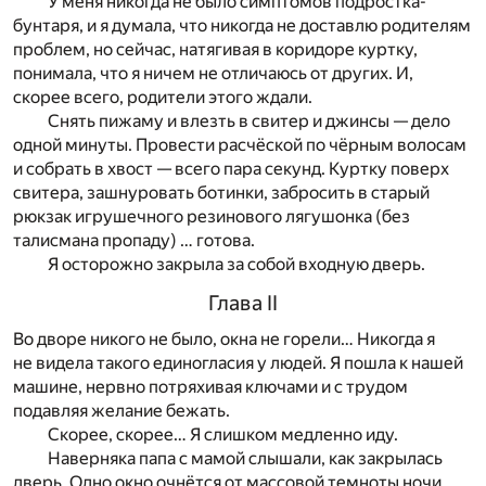
У меня никогда не было симптомов подростка-
бунтаря, и я думала, что никогда не доставлю родителям
проблем, но сейчас, натягивая в коридоре куртку,
понимала, что я ничем не отличаюсь от других. И,
скорее всего, родители этого ждали.
Снять пижаму и влезть в свитер и джинсы — дело
одной минуты. Провести расчёской по чёрным волосам
и собрать в хвост — всего пара секунд. Куртку поверх
свитера, зашнуровать ботинки, забросить в старый
рюкзак игрушечного резинового лягушонка (без
талисмана пропаду) … готова.
Я осторожно закрыла за собой входную дверь.
Глава II
Во дворе никого не было, окна не горели… Никогда я
не видела такого единогласия у людей. Я пошла к нашей
машине, нервно потряхивая ключами и с трудом
подавляя желание бежать.
Скорее, скорее… Я слишком медленно иду.
Наверняка папа с мамой слышали, как закрылась
дверь. Одно окно очнётся от массовой темноты ночи,