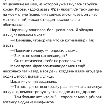
по царапине на шее, из которой уже тянулась струйка
крови. Кровь, надо сказать, Фрак любит. Он так и замер
на моём стуле (наверняка сейчас его описает, он у нас
мстительный) и жадно глядел на алые капли,
облизываясь.
Царапину защипало, боль усилилась. Я ойкнула
и ткнула пальцем в кота:
— Помнишь, я говорила, что он кот-вампир? Так
и есть.
— Подними голову, — попросила мама.
— За что он меня так ненавидит?
— Он генетически к тебе не расположен.
Мама права. Фрак возненавидел меня ещё
несколько лет назад, в тот день, когда мы взяли его, едва
родившегося, домой с улицы.
Царапину опять защипало.
— Ты погляди, он всю краску разлил! — папа заглянул
на кухню, демонстрируя пустое ведро из-под краски.
— Там больше нет, что ли? — спросила мама, убирая
аптечку в один из шкафчиков.