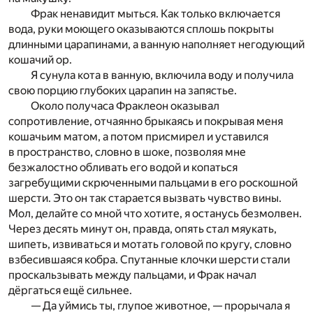
Фрак ненавидит мыться. Как только включается
вода, руки моющего оказываются сплошь покрыты
длинными царапинами, а ванную наполняет негодующий
кошачий ор.
Я сунула кота в ванную, включила воду и получила
свою порцию глубоких царапин на запястье.
Около получаса Фраклеон оказывал
сопротивление, отчаянно брыкаясь и покрывая меня
кошачьим матом, а потом присмирел и уставился
в пространство, словно в шоке, позволяя мне
безжалостно обливать его водой и копаться
загребущими скрюченными пальцами в его роскошной
шерсти. Это он так старается вызвать чувство вины.
Мол, делайте со мной что хотите, я останусь безмолвен.
Через десять минут он, правда, опять стал мяукать,
шипеть, извиваться и мотать головой по кругу, словно
взбесившаяся кобра. Спутанные клочки шерсти стали
проскальзывать между пальцами, и Фрак начал
дёргаться ещё сильнее.
— Да уймись ты, глупое животное, — прорычала я