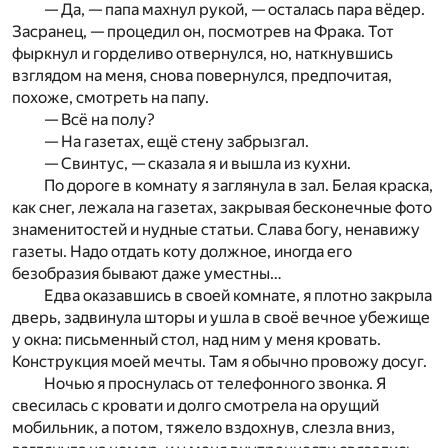
— Да, — папа махнул рукой, — осталась пара вёдер.
Засранец, — процедил он, посмотрев на Фрака. Тот
фыркнул и горделиво отвернулся, но, наткнувшись
взглядом на меня, снова повернулся, предпочитая,
похоже, смотреть на папу.
— Всё на полу?
— На газетах, ещё стену забрызгал.
— Свинтус, — сказала я и вышла из кухни.
По дороге в комнату я заглянула в зал. Белая краска,
как снег, лежала на газетах, закрывая бесконечные фото
знаменитостей и нудные статьи. Слава богу, ненавижу
газеты. Надо отдать коту должное, иногда его
безобразия бывают даже уместны…
Едва оказавшись в своей комнате, я плотно закрыла
дверь, задвинула шторы и ушла в своё вечное убежище
у окна: письменный стол, над ним у меня кровать.
Конструкция моей мечты. Там я обычно провожу досуг.
Ночью я проснулась от телефонного звонка. Я
свесилась с кровати и долго смотрела на орущий
мобильник, а потом, тяжело вздохнув, слезла вниз,