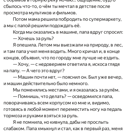
сбылось что-то, о чём ты мечтал в детстве после
просмотра мультиков и фильмов.
Потом мама решила побродить по супермаркету,
а мы с папой решили подождать её.
Когда мы оказались в машине, папа вдруг спросил:
— Хочешь за руль?
Я опешила. Летом мы выезжали на природу, в лес,
и там папа учил меня водить. Много кричал и, в конце
концов, объявил, что по городу мне лучше не ездить.
— Хочу, — с недоверием ответила я, искоса глядя
на папу. — А чего это вдруг?
— Машин почти нет, — пояснил он. Был уже вечер,
и машин действительно было немного.
Мы поменялись местами, и я оказалась за рулём.
— Помнишь, что делать? — осведомился папа,
поворачиваясь всем корпусом ко мне и, видимо,
готовясь в любой момент переместить ногу на педаль
тормоза и руками взяться за руль.
Я не помнила, но кивнула, дабы не прослыть
слабаком. Папа хмыкнул и стал, как в первый раз, меня