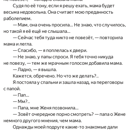
Судя по её тону, если я решу ехать, мама будет
весьма недовольна. Она считает мою преданность
раболепием.
— Мам, она очень просила… Не знаю, что случилось,
но такой я её ещё не слышала…
— Сейчас тебя туда никто не повезёт, — повторила
мама и легла.
— Спасибо, — я поплелась к двери.
— Не знаю, у папы спроси. Я тебя точно никуда
не повезу, — тем же мрачным голосом добавила мама.
— Ладно, — я вышла.
Кажется, обречено. Но что же делать?..
Я постояла у спальни и зашла назад, на переговоры
с папой.
— Пап…
— Мм?..
— Папа, мне Женя позвонила…
— Зовёт очередное порно смотреть? — папа о Жене
немного другого мнения, чем мама.
Однажды моей подруге какие-то знакомые дали