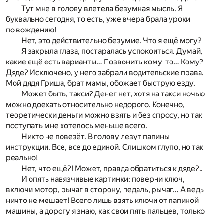
Тут мне в голову влетела безумная мысль. Я
буквально сегодня, то есть, уже вчера брала уроки
по вождению!
Нет, это действительно безумие. Что я ещё могу?
Я закрыла глаза, постаралась успокоиться. Думай,
какие ещё есть варианты… Позвонить кому-то… Кому?
Дяде? Исключено, у него забрали водительские права.
Мой дядя Гриша, брат мамы, обожает быструю езду.
Может быть, такси? Денег нет, хотя на такси ночью
можно доехать относительно недорого. Конечно,
теоретически деньги можно взять и без спросу, но так
поступать мне хотелось меньше всего.
Никто не повезёт. В голову лезут папины
инструкции. Все, все до единой. Слишком глупо, но так
реально!
Нет, что ещё?! Может, правда обратиться к дяде?..
И опять навязчивые картинки: поверни ключ,
включи мотор, рычаг в сторону, педаль, рычаг… А ведь
ничто не мешает! Всего лишь взять ключи от папиной
машины, а дорогу я знаю, как свои пять пальцев, только