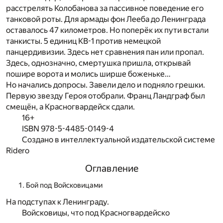
расстрелять Колобанова за пассивное поведение его
танковой роты. Для армады фон Лееба до Ленинграда
оставалось 47 километров. Но поперёк их пути встали
танкисты. 5 единиц КВ-1 против немецкой
панцердивизии. Здесь нет сравнения пан или пропал.
Здесь, однозначно, смертушка пришла, открывай
пошире ворота и молись ширше боженьке…
Но начались допросы. Завели дело и подняло грешки.
Первую звезду Героя отобрали. Франц Ландграф был
смещён, а Красногвардейск сдали.
16+
ISBN 978-5-4485-0149-4
Создано в интеллектуальной издательской системе
Ridero
Оглавление
Бой под Войсковицами
На подступах к Ленинграду.
Войсковицы, что под Красногвардейско