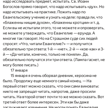
надо исследовать предмет, испытать. Св. Иоанн
Богослов прямо говорит, что надо испытывать «дух». Но
надо испытывать на практике. Пожить надо по
Евангельскому учению и узнать на деле: правда ли, что
«блаженны нищие духом», «блаженны кротции» и т. д.
Если вы не испытали этого, то не можете и опровергать,
не можете утверждать, что Евангелие — ерунда. А
многие так говорят. Но на Страшном суде сих людей
спросят: «Что, читали Евангелие?» — и получится
обязательно три ответа: 1-й — «нет», 2-й — «кое-как» и 3-
й — «Да читали, конечно, только не поняли». Да,
обязательно получатся эти три ответа. (Лампа гаснет, не
могу более писать.)
17 января
15 января я очень оборвал дневник, керосина не
было. Продолжу еще немного самый конец. — На
первый ответ можно сказать, что они сами виноваты:
никто не запрещал читать, напротив, даже просили
читать. На второй ответ почти то же можно сказать. Вот
третий ответ более интересен. Эти как бы даже
заслуживают извинения. Не могли понять Евангелия,