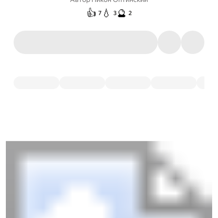
👍
💧
🔮
7
3
2