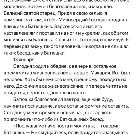
молились. Затем он благословил нас, и мы ушли.
Великий святой старец. Придя в свою келью, я
помолился о том, чтобы Милосердый Господь продлил
дни жизни Батюшки о. Варсонофия и нас его
наставлениями поставил на ноги и укрепил, как об этом
молился сам Батюшка. Спаси его, Господи, и помилуй. Я
первый раз вижу такого человека. Никогда я не слышал
таких бесед, как у Батюшки.
13 января
Сегодня ходил к обедне, к вечерне, остальное
время читал жизнеописание старца о. Макария. Вот был
человек. Хоть бы немного мне, грешному, походить на
него. Докончил все жизнеописание, и теперь читать не
придется, вероятно, довольно долго.
Батюшка благословил завтра, аще жив буду,
начинать послушание, а все остальное чтение оставить.
Сегодня у меня времени целый час, постараюсь
припомнить что-либо из Батюшкиных бесед.
«Послушание паче поста и молитвы, — говорил
Батюшка. — Не смущайтесь, если придется опаздывать