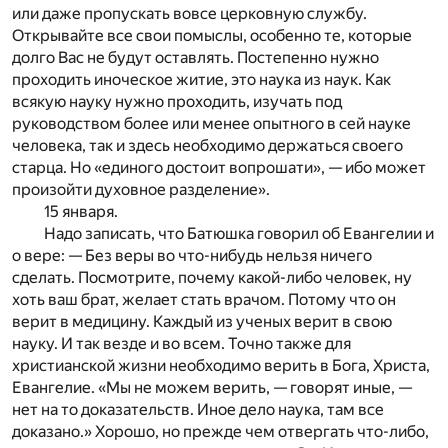
или даже пропускать вовсе церковную службу.
Открывайте все свои помыслы, особенно те, которые
долго Вас не будут оставлять. Постепенно нужно
проходить иноческое житие, это наука из наук. Как
всякую науку нужно проходить, изучать под
руководством более или менее опытного в сей науке
человека, так и здесь необходимо держаться своего
старца. Но «единого достоит вопрошати», — ибо может
произойти духовное разделение».
15 января.
Надо записать, что Батюшка говорил об Евангелии и
о вере: — Без веры во что-нибудь нельзя ничего
сделать. Посмотрите, почему какой-либо человек, ну
хоть ваш брат, желает стать врачом. Потому что он
верит в медицину. Каждый из ученых верит в свою
науку. И так везде и во всем. Точно также для
христианской жизни необходимо верить в Бога, Христа,
Евангелие. «Мы не можем верить, — говорят иные, —
нет на то доказательств. Иное дело наука, там все
доказано.» Хорошо, но прежде чем отвергать что-либо,