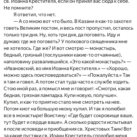
св. Иоанна Крестителя, если он принял вас сюда к себе.
Не помните?
Я ответил, что нет.
— А со мною вот что было. В Казани я как-то захотел
говеть Великим постом, и весь пост пропустил, осталось
только три дня. Ну, хоть три дня, да поговеть. Иду и
думаю: где же поговеть? У полкового священника мне
не хотелось. Где же? И вот смотрю — монастырь,
бедный, грязный (послушники какие-то отчаянные),
наполовину развалившийся. «Это какой монастырь?» —
«Ивановский, во имя Иоанна Крестителя.» — «Хорошо,
можно здесь поисповедоваться?» — «Пожалуйста.» Так
я там и говел. А потом стал туда часто к службе ходить.
Стою иной раз, а помысл мне и говорит: «Смотри, какая
бедная, грязная лампадка. Купи новую, получше».
Купил, и как-то приятно стало мне смотреть на нее.
Потом киот на большую икону купил. И так я полюбил
все в монастыре! Воистину: «Где будет сокровище ваше,
тут будет и сердце ваше». А сколько радости испытывал
я после исповеди и приобщения св. Христовых Таин! Вот
за какие пустяки св. Иоанн Креститель сподобил меня