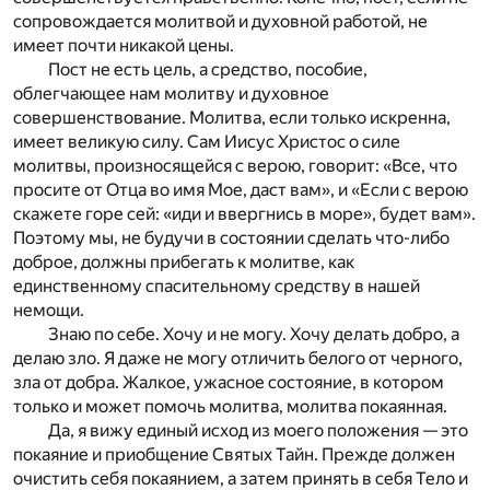
сопровождается молитвой и духовной работой, не
имеет почти никакой цены.
Пост не есть цель, а средство, пособие,
облегчающее нам молитву и духовное
совершенствование. Молитва, если только искренна,
имеет великую силу. Сам Иисус Христос о силе
молитвы, произносящейся с верою, говорит: «Все, что
просите от Отца во имя Мое, даст вам», и «Если с верою
скажете горе сей: «иди и ввергнись в море», будет вам».
Поэтому мы, не будучи в состоянии сделать что-либо
доброе, должны прибегать к молитве, как
единственному спасительному средству в нашей
немощи.
Знаю по себе. Хочу и не могу. Хочу делать добро, а
делаю зло. Я даже не могу отличить белого от черного,
зла от добра. Жалкое, ужасное состояние, в котором
только и может помочь молитва, молитва покаянная.
Да, я вижу единый исход из моего положения — это
покаяние и приобщение Святых Тайн. Прежде должен
очистить себя покаянием, а затем принять в себя Тело и