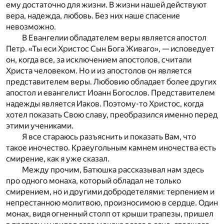
ему достаточно для жизни. В жизни нашей действуют
вера, надежда, любовь. Без них наше спасение
невозможно.
В Евангелии обладателем веры является апостол
Петр. «Ты еси Христос Сын Бога Живаго», — исповедует
он, когда все, за исключением апостолов, считали
Христа человеком. Но и из апостолов он является
представителем веры. Любовию обладает более других
апостол и евангелист Иоанн Богослов. Представителем
надежды является Иаков. Поэтому-то Христос, когда
хотел показать Свою славу, преобразился именно перед
этими учениками.
Я все стараюсь разъяснить и показать Вам, что
такое иночество. Краеугольным камнем иночества есть
смирение, как я уже сказал.
Между прочим, Батюшка рассказывал нам здесь
про одного монаха, который обладал не только
смирением, но и другими добродетелями: терпением и
непрестанною молитвою, произносимою в сердце. Один
монах, видя огненный столп от крыши трапезы, пришел