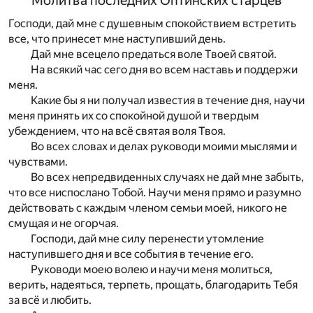
Молитва последних Оптинских старцев
Господи, дай мне с душевным спокойствием встретить
все, что принесет мне наступивший день.
Дай мне всецело предаться воле Твоей святой.
На всякий час сего дня во всем наставь и поддержи
меня.
Какие бы я ни получал известия в течение дня, научи
меня принять их со спокойной душой и твердым
убеждением, что на всё святая воля Твоя.
Во всех словах и делах руководи моими мыслями и
чувствами.
Во всех непредвиденных случаях не дай мне забыть,
что все ниспослано Тобой. Научи меня прямо и разумно
действовать с каждым членом семьи моей, никого не
смущая и не огорчая.
Господи, дай мне силу перенести утомление
наступившего дня и все события в течение его.
Руководи моею волею и научи меня молиться,
верить, надеяться, терпеть, прощать, благодарить Тебя
за всё и любить.