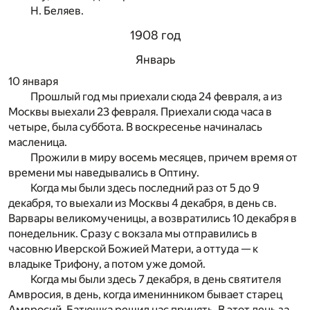
Н. Беляев.
1908 год
Январь
10 января
Прошлый год мы приехали сюда 24 февраля, а из
Москвы выехали 23 февраля. Приехали сюда часа в
четыре, была суббота. В воскресенье начиналась
масленица.
Прожили в миру восемь месяцев, причем время от
времени мы наведывались в Оптину.
Когда мы были здесь последний раз от 5 до 9
декабря, то выехали из Москвы 4 декабря, в день св.
Варвары великомученицы, а возвратились 10 декабря в
понедельник. Сразу с вокзала мы отправились в
часовню Иверской Божией Матери, а оттуда — к
владыке Трифону, а потом уже домой.
Когда мы были здесь 7 декабря, в день святителя
Амвросия, в день, когда именинником бывает старец
Амвросий, Батюшка решил нас принять. В этот день за