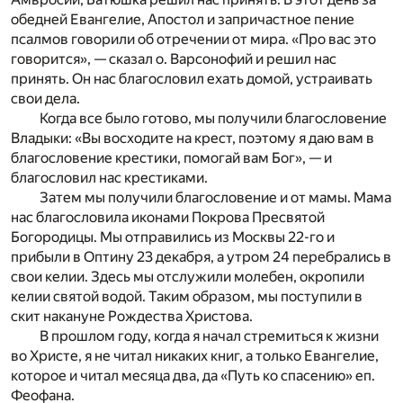
обедней Евангелие, Апостол и запричастное пение
псалмов говорили об отречении от мира. «Про вас это
говорится», — сказал о. Варсонофий и решил нас
принять. Он нас благословил ехать домой, устраивать
свои дела.
Когда все было готово, мы получили благословение
Владыки: «Вы восходите на крест, поэтому я даю вам в
благословение крестики, помогай вам Бог», — и
благословил нас крестиками.
Затем мы получили благословение и от мамы. Мама
нас благословила иконами Покрова Пресвятой
Богородицы. Мы отправились из Москвы 22-го и
прибыли в Оптину 23 декабря, а утром 24 перебрались в
свои келии. Здесь мы отслужили молебен, окропили
келии святой водой. Таким образом, мы поступили в
скит накануне Рождества Христова.
В прошлом году, когда я начал стремиться к жизни
во Христе, я не читал никаких книг, а только Евангелие,
которое и читал месяца два, да «Путь ко спасению» еп.
Феофана.