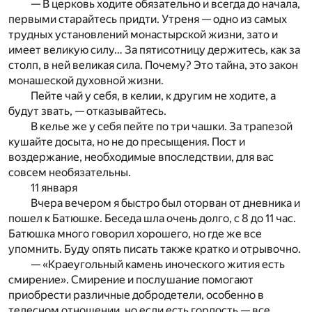
— В церковь ходите обязательно и всегда до начала,
первыми старайтесь придти. Утреня — одно из самых
трудных установлений монастырской жизни, зато и
имеет великую силу… За пятисотницу держитесь, как за
столп, в ней великая сила. Почему? Это тайна, это закон
монашеской духовной жизни.
Пейте чай у себя, в келии, к другим не ходите, а
будут звать, — отказывайтесь.
В келье же у себя пейте по три чашки. За трапезой
кушайте досыта, но не до пресыщения. Пост и
воздержание, необходимые впоследствии, для вас
совсем необязательны.
11 января
Вчера вечером я быстро был оторван от дневника и
пошел к Батюшке. Беседа шла очень долго, с 8 до 11 час.
Батюшка много говорил хорошего, но где же все
упомнить. Буду опять писать также кратко и отрывочно.
— «Краеугольный камень иноческого жития есть
смирение». Смирение и послушание помогают
приобрести различные добродетели, особенно в
телесном отношении, но если есть гордость — все