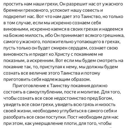
простить нам наши грехи, Он разрешит нас от ужасного
бремени греховного, успокоит нашу совесть и
подкрепит нас. Вот что нам дает это Таинство, но только
в том случае, если мы искренно сознаем себя
виновными, искренно каемся в своих грехах и надеемся
на Божию милость, ибо Он принимает всякого грешника,
самого ужасного, положительно утопающего в грехах,
пусть только он будет смирен сердцем, сознает свою
виновность и придет ко Христу с покаянием не
показным, а искренним. Вот если мы будем смотреть на
покаяние так, то, приступая к нему, мы должны будем
сознать все величие этого Таинства и потому
приготовить себя надлежащим образом.
Приготовление к Таинству покаяния должно
состоять в самоуглублении, посте и молитве. Для того,
чтобы сознать все свое недостоинство пред Богом,
увидеть все свои грехи, увидеть всю грязь и низость
своей жизни, необходимо углубиться в самого себя и
разобрать все свои поступки. Пост необходим для нас
при этом, как умерщвление плоти, для того, чтобы