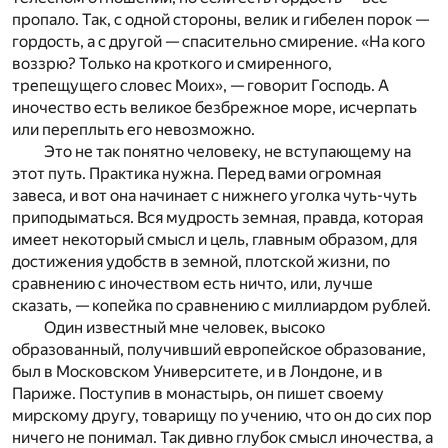
пропало. Так, с одной стороны, велик и гибелен порок —
гордость, а с другой — спасительно смирение. «На кого
воззрю? Только на кроткого и смиренного,
трепещущего словес Моих», — говорит Господь. А
иночество есть великое безбрежное море, исчерпать
или переплыть его невозможно.
Это не так понятно человеку, не вступающему на
этот путь. Практика нужна. Перед вами огромная
завеса, и вот она начинает с нижнего уголка чуть-чуть
приподыматься. Вся мудрость земная, правда, которая
имеет некоторый смысл и цель, главным образом, для
достижения удобств в земной, плотской жизни, по
сравнению с иночеством есть ничто, или, лучше
сказать, — копейка по сравнению с миллиардом рублей.
Один известный мне человек, высоко
образованный, получивший европейское образование,
был в Московском Университете, и в Лондоне, и в
Париже. Поступив в монастырь, он пишет своему
мирскому другу, товарищу по учению, что он до сих пор
ничего не понимал. Так дивно глубок смысл иночества, а