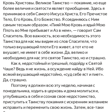
Кровь Христовы. Великое Таинство — покаяние, но еще
более величия и святости являет приобщение. Здесь я
принимаю в себя Самого Иисуса Христа, Его Пречистое
Тело, Его Кровь, Его Божество. Я соединяюсь с Ним
самым тесным образом. «Пияй Мою Кровь и ядый Мою
Плоть во Мне пребывает и Аз в нем», — говорит Сам
Спаситель. Всю важность, всю необходимость этого
Таинства для нас мы видим из слов Спасителя, что
только вкушающий плоти Его живет, а тот кто не
вкушает, не имеет в себе жизни. Да, велико и
необходимо для нас это святое Таинство, но и страшно.
Как я, недостойный и грешный, подойду к Святой
Чаше? Ведь я не жизнь, а осуждение найду в Ней. Ибо
всякий вкушающий недостойно, «суд себе яст и пиет».
Да, страшно.
Поэтому я должен всю эту неделю, начиная с
понедельника, ходить в церковь и дома молиться и,
углубившись в себя и сознав свое недостоинство,
приступить к Таинству покаяния с искренним желанием
исправить и переменить свою жизнь. Затем, все-таки