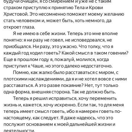
будучи очищен, я со смирением и уже не с таким
страхом приступлю к принятию Тела и Крови
Христовой. Это несомненно поможет моему желанию
стать человеком и, может быть, хоть немного, да
откроет глаза.
Я не имею в себе жизни. Теперь это мне вполне
понятно: я ни разу не говел, не исповедовался, не
приобщался. Ни разу, это ужасно. Что толку, что я
каждый год ходил говеть? Какой смысл в таком говении?
Еще в прошлом году я, пожалуй, молился, когда
приступил к Чаше, но этого далеко недостаточно.
Помню, как жалко было расставаться с миром, с
плотскими наслаждениями, да я и не хотел вовсе с ними
расставаться. А это разве покаяние? Нет, тут только
одна форма, внешняя сторона. Так не должно быть.
Теперь я решил исправиться, хочу переменить
жизнь и, кажется, хочу искренно. Если так, то для меня
теперь имеет смысл говеть, ибо я намерен говеть по-
настоящему, как следует. Я даже надеюсь, что это
послужит основанием к моей дальнейшей жизни и
деятельности.