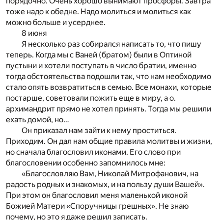
порядочно. Очень хорошо вынимают просфоры. Завтра
тоже надо к обедне. Надо молиться и молиться как
можно больше и усерднее.
8 июня
Я несколько раз собирался написать то, что пишу
теперь. Когда мы с Ваней (братом) были в Оптиной
пустыни и хотели поступать в число братии, именно
тогда обстоятельства подошли так, что нам необходимо
стало опять возвратиться в семью. Все монахи, которые
постарше, советовали пожить еще в миру, а о.
архимандрит прямо не хотел принять. Тогда мы решили
ехать домой, но…
Он приказал нам зайти к нему проститься.
Приходим. Он дал нам общие правила молитвы и жизни,
но сначала благословил иконами. Его слово при
благословении особенно запомнилось мне:
«Благословляю Вам, Николай Митрофанович, на
радость родных и знакомых, и на пользу души Вашей».
При этом он благословил меня маленькой иконой
Божией Матери «Споручницы грешных». Не знаю
почему, но это я даже решил записать.