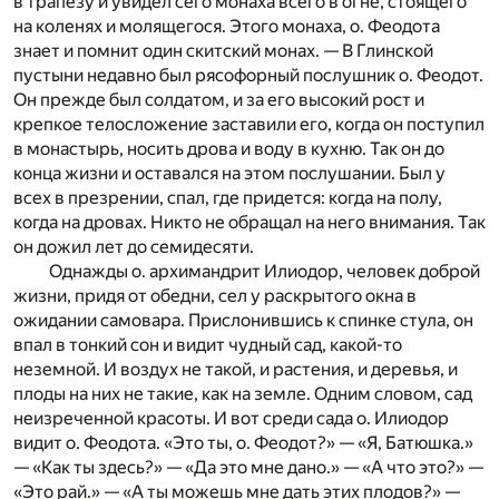
в трапезу и увидел сего монаха всего в огне, стоящего
на коленях и молящегося. Этого монаха, о. Феодота
знает и помнит один скитский монах. — В Глинской
пустыни недавно был рясофорный послушник о. Феодот.
Он прежде был солдатом, и за его высокий рост и
крепкое телосложение заставили его, когда он поступил
в монастырь, носить дрова и воду в кухню. Так он до
конца жизни и оставался на этом послушании. Был у
всех в презрении, спал, где придется: когда на полу,
когда на дровах. Никто не обращал на него внимания. Так
он дожил лет до семидесяти.
Однажды о. архимандрит Илиодор, человек доброй
жизни, придя от обедни, сел у раскрытого окна в
ожидании самовара. Прислонившись к спинке стула, он
впал в тонкий сон и видит чудный сад, какой-то
неземной. И воздух не такой, и растения, и деревья, и
плоды на них не такие, как на земле. Одним словом, сад
неизреченной красоты. И вот среди сада о. Илиодор
видит о. Феодота. «Это ты, о. Феодот?» — «Я, Батюшка.»
— «Как ты здесь?» — «Да это мне дано.» — «А что это?» —
«Это рай.» — «А ты можешь мне дать этих плодов?» —