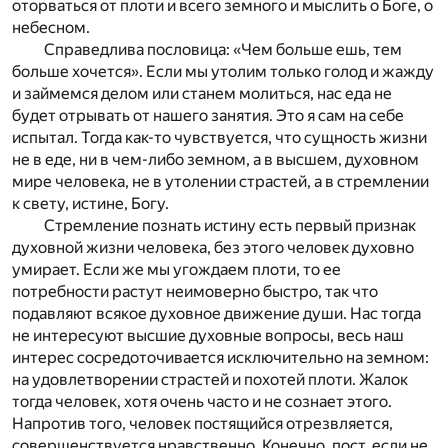
оторваться от плоти и всего земного и мыслить о Боге, о
небесном.
Справедлива пословица: «Чем больше ешь, тем
больше хочется». Если мы утолим только голод и жажду
и займемся делом или станем молиться, нас еда не
будет отрывать от нашего занятия. Это я сам на себе
испытал. Тогда как-то чувствуется, что сущность жизни
не в еде, ни в чем-либо земном, а в высшем, духовном
мире человека, не в утолении страстей, а в стремлении
к свету, истине, Богу.
Стремление познать истину есть первый признак
духовной жизни человека, без этого человек духовно
умирает. Если же мы угождаем плоти, то ее
потребности растут неимоверно быстро, так что
подавляют всякое духовное движение души. Нас тогда
не интересуют высшие духовные вопросы, весь наш
интерес сосредоточивается исключительно на земном:
на удовлетворении страстей и похотей плоти. Жалок
тогда человек, хотя очень часто и не сознает этого.
Напротив того, человек постящийся отрезвляется,
совершенствуется нравственно. Конечно, пост, если не