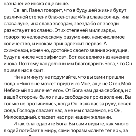
назначение инока еще выше.
Св. ап. Павел говорит, что в будущей жизни будут
различной степени блаженства: «Ина слава солнцу, ина
слава луне, ина слава звездам, звезда бо от звезды
разнствует во славе». Этих степеней миллиарды,
говоря по человеческому разумению, неисчислимое
количество, и инокам принадлежит первая. А
схимонахи, конечно, достойно своего звания живущие,
будут в числе «серафимов». Вот как велико назначение
инока. Поэтому как должны мы благодарить Бога, что Он
привел нас в скит!
Ни на минуту не подумайте, что вы сами пришли
сюда. «Никто не может придти ко Мне, аще не Отец Мой
Небесный привлечет его». От Бога нам дана свобода, и с
вашей стороны было лишь свободное произволение. Вы
только не противились, когда Он, взяв вас за руку, повел
сюда. Господь спасает нас, а не мы спасаемся, но Он,
Милосердный, спасает нас при нашем желании.
Итак, благодарите Бога. Вы сами видите, как много
людей погибает в миру, сами поразмыслите теперь, за