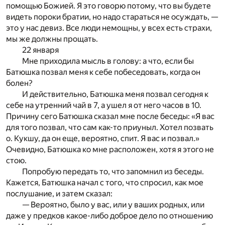
помощью Божией. Я это говорю потому, что вы будете
видеть пороки братии, но надо стараться не осуждать, —
это у нас девиз. Все люди немощны, у всех есть страхи,
мы же должны прощать.
22 января
Мне приходила мысль в голову: а что, если бы
Батюшка позвал меня к себе побеседовать, когда он
болен?
И действительно, Батюшка меня позвал сегодня к
себе на утренний чай в 7, а ушел я от него часов в 10.
Причину сего Батюшка сказал мне после беседы: «Я вас
для того позвал, что сам как-то приуныл. Хотел позвать
о. Кукшу, да он еще, вероятно, спит. Я вас и позвал.»
Очевидно, Батюшка ко мне расположен, хотя я этого не
стою.
Попробую передать то, что запомнил из беседы.
Кажется, Батюшка начал с того, что спросил, как мое
послушание, и затем сказал:
— Вероятно, было у вас, или у ваших родных, или
даже у предков какое-либо доброе дело по отношению