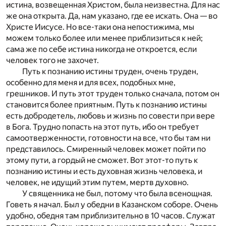
истина, возвещенная Христом, была неизвестна. Для нас
же она открыта. Да, нам указано, где ее искать. Она — во
Христе Иисусе. Но все-таки она непостижима, мы
можем только более или менее приблизиться к ней;
сама же по себе истина никогда не откроется, если
человек того не захочет.
Путь к познанию истины труден, очень труден,
особенно для меня и для всех, подобных мне,
грешников. И путь этот труден только сначала, потом он
становится более приятным. Путь к познанию истины
есть добродетель, любовь и жизнь по совести при вере
в Бога. Трудно попасть на этот путь, ибо он требует
самоотверженности, готовности на все, что бы там ни
представилось. Смиренный человек может пойти по
этому пути, а гордый не сможет. Вот этот-то путь к
познанию истины и есть духовная жизнь человека, и
человек, не идущий этим путем, мертв духовно.
У священника не был, потому что была всенощная.
Говеть я начал. Был у обедни в Казанском соборе. Очень
удобно, обедня там приблизительно в 10 часов. Служат