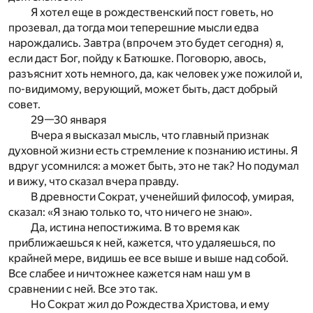
Я хотел еще в рождественский пост говеть, но
прозевал, да тогда мои теперешние мысли едва
нарождались. Завтра (впрочем это будет сегодня) я,
если даст Бог, пойду к Батюшке. Поговорю, авось,
разъяснит хоть немного, да, как человек уже пожилой и,
по-видимому, верующий, может быть, даст добрый
совет.
29—30 января
Вчера я высказал мысль, что главный признак
духовной жизни есть стремление к познанию истины. Я
вдруг усомнился: а может быть, это не так? Но подумал
и вижу, что сказал вчера правду.
В древности Сократ, ученейший философ, умирая,
сказал: «Я знаю только то, что ничего не знаю».
Да, истина непостижима. В то время как
приближаешься к ней, кажется, что удаляешься, по
крайней мере, видишь ее все выше и выше над собой.
Все слабее и ничтожнее кажется нам наш ум в
сравнении с ней. Все это так.
Но Сократ жил до Рождества Христова, и ему