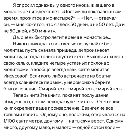
Я спросил однажды у одного инока, жившего в
монастыре пятьдесят лет: «Долгим ли показалось вам
время, прожитое в монастыре?» — «Нет, — отвечал
он, — мне кажется, что я здесь 50 дней, а не 50 лет. Да и
не 50 дней, а 50 минут».
Да, очень быстро летит время в монастыре…
Никого никогда в свою келью не пускайте без
молитвы, пусть сначала пришедший произнесет
молитву, и тогда только впустите его. Выходя и входя в
свою келью, кладите четыре уставных поклона с
молитвами, а вообще всегда навыкайте молитве
Иисусовой. Если кого-либо встречаете из братии —
всегда кланяйтесь первым, у иеромонаха берите
благословение. Смиряйтесь, смиряйтесь, смиряйтесь.
Теперь читайте книги, пока нет послушания
обыденного, потом некогда будет читать… От чтения
книг окрепнет ваше произволение. Евангелие все
тайнами повито. Одному оно, положим, открывается на
1/100 сантиметра, другому — на тысячу верст. Одному
много, другому мало, и малого — одной сотой доли —