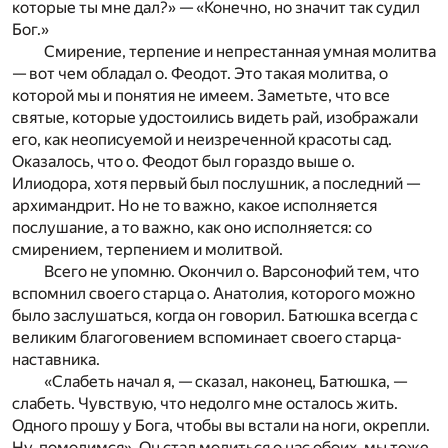
которые ты мне дал?» — «Конечно, но значит так судил
Бог.»
Смирение, терпение и непрестанная умная молитва
— вот чем обладал о. Феодот. Это такая молитва, о
которой мы и понятия не имеем. Заметьте, что все
святые, которые удостоились видеть рай, изображали
его, как неописуемой и неизреченной красоты сад.
Оказалось, что о. Феодот был гораздо выше о.
Илиодора, хотя первый был послушник, а последний —
архимандрит. Но не то важно, какое исполняется
послушание, а то важно, как оно исполняется: со
смирением, терпением и молитвой.
Всего не упомню. Окончил о. Варсонофий тем, что
вспомнил своего старца о. Анатолия, которого можно
было заслушаться, когда он говорил. Батюшка всегда с
великим благоговением вспоминает своего старца-
наставника.
«Слабеть начал я, — сказал, наконец, Батюшка, —
слабеть. Чувствую, что недолго мне осталось жить.
Одного прошу у Бога, чтобы вы встали на ноги, окрепли.
Ну, помолимся». Он стал молиться о нас обоих, мы тоже