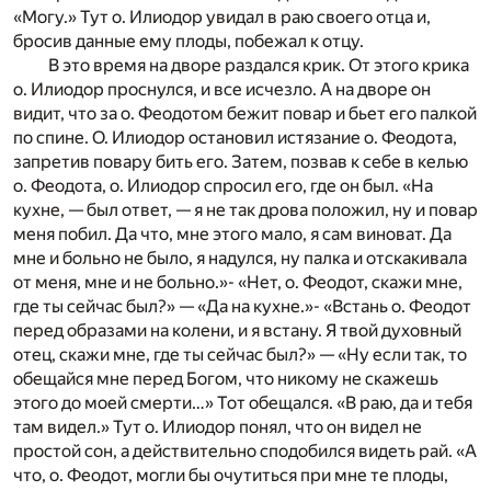
«Могу.» Тут о. Илиодор увидал в раю своего отца и,
бросив данные ему плоды, побежал к отцу.
В это время на дворе раздался крик. От этого крика
о. Илиодор проснулся, и все исчезло. А на дворе он
видит, что за о. Феодотом бежит повар и бьет его палкой
по спине. О. Илиодор остановил истязание о. Феодота,
запретив повару бить его. Затем, позвав к себе в келью
о. Феодота, о. Илиодор спросил его, где он был. «На
кухне, — был ответ, — я не так дрова положил, ну и повар
меня побил. Да что, мне этого мало, я сам виноват. Да
мне и больно не было, я надулся, ну палка и отскакивала
от меня, мне и не больно.»- «Нет, о. Феодот, скажи мне,
где ты сейчас был?» — «Да на кухне.»- «Встань о. Феодот
перед образами на колени, и я встану. Я твой духовный
отец, скажи мне, где ты сейчас был?» — «Ну если так, то
обещайся мне перед Богом, что никому не скажешь
этого до моей смерти…» Тот обещался. «В раю, да и тебя
там видел.» Тут о. Илиодор понял, что он видел не
простой сон, а действительно сподобился видеть рай. «А
что, о. Феодот, могли бы очутиться при мне те плоды,