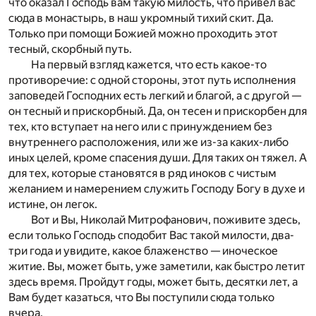
что оказал Господь вам такую милость, что привел вас
сюда в монастырь, в наш укромный тихий скит. Да.
Только при помощи Божией можно проходить этот
тесный, скорбный путь.
На первый взгляд кажется, что есть какое-то
противоречие: с одной стороны, этот путь исполнения
заповедей Господних есть легкий и благой, а с другой —
он тесный и прискорбный. Да, он тесен и прискорбен для
тех, кто вступает на него или с принуждением без
внутреннего расположения, или же из-за каких-либо
иных целей, кроме спасения души. Для таких он тяжел. А
для тех, которые становятся в ряд иноков с чистым
желанием и намерением служить Господу Богу в духе и
истине, он легок.
Вот и Вы, Николай Митрофанович, поживите здесь,
если только Господь сподобит Вас такой милости, два-
три года и увидите, какое блаженство — иноческое
житие. Вы, может быть, уже заметили, как быстро летит
здесь время. Пройдут годы, может быть, десятки лет, а
Вам будет казаться, что Вы поступили сюда только
вчера.