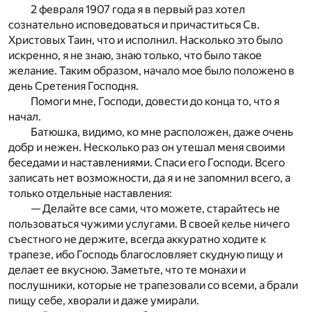
2 февраля 1907 года я в первый раз хотел
сознательно исповедоваться и причаститься Св.
Христовых Таин, что и исполнил. Насколько это было
искренно, я не знаю, знаю только, что было такое
желание. Таким образом, начало мое было положено в
день Сретения Господня.
Помоги мне, Господи, довести до конца то, что я
начал.
Батюшка, видимо, ко мне расположен, даже очень
добр и нежен. Несколько раз он утешал меня своими
беседами и наставлениями. Спаси его Господи. Всего
записать нет возможности, да я и не запомнил всего, а
только отдельные наставления:
— Делайте все сами, что можете, старайтесь не
пользоваться чужими услугами. В своей келье ничего
съестного не держите, всегда аккуратно ходите к
трапезе, ибо Господь благословляет скудную пищу и
делает ее вкусною. Заметьте, что те монахи и
послушники, которые не трапезовали со всеми, а брали
пищу себе, хворали и даже умирали.