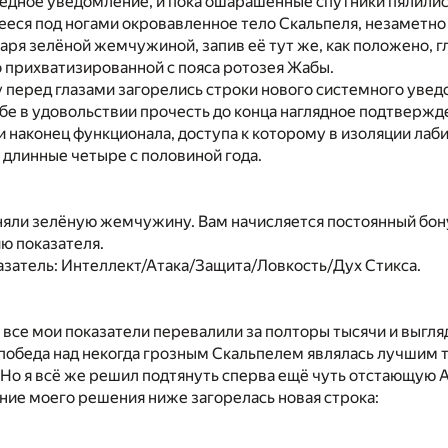
едное уведомление, и пока ошарашенные спутники пялилис
еся под ногами окровавленное тело Скальпеля, незаметно
аря зелёной жемчужиной, запив её тут же, как положено, г
 прихватизированной с пояса ротозея Жабы.
 перед глазами загорелись строки нового системного уведо
себе в удовольствии прочесть до конца наглядное подтверж
 наконец функционала, доступа к которому в изоляции лаб
длинные четыре с половиной года.
яли зелёную жемчужину. Вам начисляется постоянный бону
ю показателя.
затель: Интеллект/Атака/Защита/Ловкость/Дух Стикса.
все мои показатели перевалили за полторы тысячи и выгля
 победа над некогда грозным Скальпелем являлась лучшим 
Но я всё же решил подтянуть сперва ещё чуть отстающую А
ие моего решения ниже загорелась новая строка: