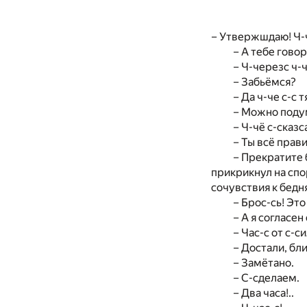
– Утвержшдаю! Ч-ч
– А тебе гово
– Ч-черезс ч-ч
– Забьёмся?
– Да ч-че с-с 
– Можно подум
– Ч-чё с-сказс
– Ты всё прав
– Прекратите 
прикрикнул на спо
сочувствия к бедня
– Брос-сь! Эт
– А я согласе
– Час-с от с-си
– Достали, бли
– Замётано.
– С-сделаем.
– Два часа!..