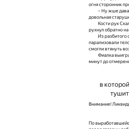
огня сторонник пр
– Ну жше дава
довольная старуш
Кости рук Ска
рухнул обратно на
Из разбитого 
парализовали тело
смогли втянуть воз
Фиалка выигра
минут до отмеренн
в которо
тушит
Внимание! Ликвид
По выработавшейся