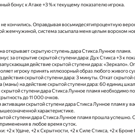
ный бонус к Атаке +3 % к текущему показателю игрока.
 не кончились. Оправдывая восьмидесятипроцентную веро
ной жемчужиной, система засыпала меня целым ворохом но
а открывает скрытую ступень дара Стикса Лунное пламя.
нус за открытие скрытой ступени дара: Дух Стикса +3 к пок
запускающая действие скрытой ступени дара: «Зеркало». О
воляет игроку принять иллюзорный образ любого живого су
 действия скрытой ступени дара: 3 минуты. Откат скрытой ст
а (маны) на действие скрытой ступени дара: 60 единиц шкал
 скрытой ступени дара Стикса Лунное пламя необходимо п
рытность до 11 000 очков.
 активации скрытой ступени дара Стикса Лунное пламя у ва
 вышеозначенной характеристике.
ытой ступени дара Стикса Лунное пламя прошла успешно. 
 применения в любое время суток.
: +2 к Удаче, +2 к Скрытности, +2 к Силе Стикса, +2 к Броне