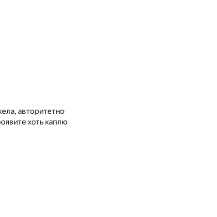
кела, авторитетно
роявите хоть каплю