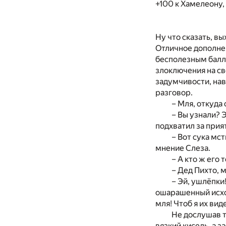
+100 к Хамелеону,
Ну что сказать, в
Отличное дополнен
бесполезным балла
злоключения на св
задумчивости, на
разговор.
– Мля, откуда
– Вы узнали? Э
подхватил за прия
– Вот сука мс
мнение Слеза.
– А кто ж его т
– Дед Пихто, м
– Эй, ушлёпки
ошарашенный исход
мля! Чтоб я их вид
Не дослушав т
вязкий кисель, а 