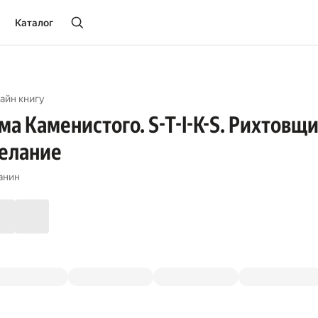
Каталог
айн книгу
 Каменистого. S-T-I-K-S. Рихтовщик
желание
анин