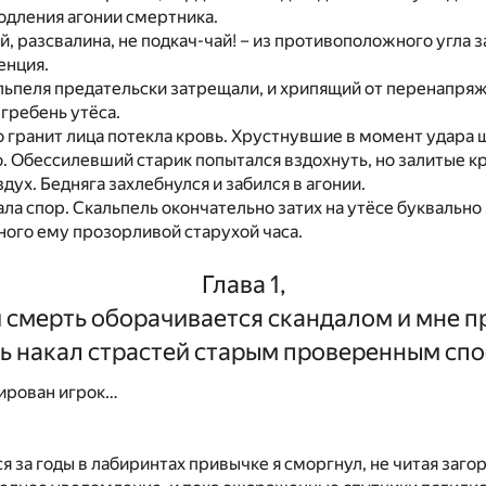
одления агонии смертника.
й, разсвалина, не подкач-чай! – из противоположного угла 
енция.
льпеля предательски затрещали, и хрипящий от перенапря
 гребень утёса.
о гранит лица потекла кровь. Хрустнувшие в момент удара
. Обессилевший старик попытался вздохнуть, но залитые кр
дух. Бедняга захлебнулся и забился в агонии.
ла спор. Скальпель окончательно затих на утёсе буквально 
ого ему прозорливой старухой часа.
Глава 1,
й смерть оборачивается скандалом и мне п
ь накал страстей старым проверенным сп
ирован игрок…
 за годы в лабиринтах привычке я сморгнул, не читая заг