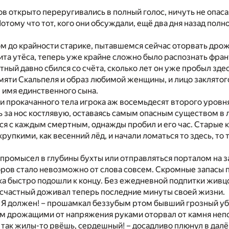
ов открыто переругивались в полный голос, ничуть не опаса
тому что тот, кого они обсуждали, ещё два дня назад полно
 до крайности старике, пытавшемся сейчас оторвать дрож
нита утёса, теперь уже крайне сложно было распознать фра
тный давно сбился со счёта, сколько лет он уже пробыл зде
мяти Скальпеля и образ любимой женщины, и лицо заклятог
 имя единственного сына.
 прокачанного тела игрока аж восемьдесят второго уровн
ь за нос костлявую, оставаясь самым опасным существом в 
тся с каждым смертным, однажды пробил и его час. Старые 
хрупкими, как весенний лёд, и начали ломаться то здесь, то
 промысел в глубины бухты или отправляться порталом на з
ров стало невозможно от слова совсем. Скромные запасы
а быстро подошли к концу. Без ежедневной подпитки живц
есчастный доживал теперь последние минуты своей жизни.
у! Я должен! – прошамкал беззубым ртом бывший грозный у
м дрожащими от напряжения руками оторвал от камня неп
ы так жилы-то рвёшь, сердешный! – досадливо плюнул в дал