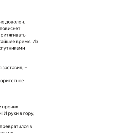
не доволен.
 повиснет
притягивать
жайшее время. Из
спутниками
 заставил, –
вторитетное
е прочих
 И руки в гору,
 превратился в
тельно