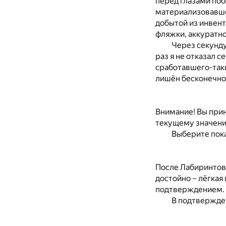
перед глазами поб
материализовавше
добытой из инвент
фляжки, аккуратно
Через секунду
раз я не отказал 
сработавшего-таки
лишён бесконечно 
Внимание! Вы прин
текущему значени
Выберите пока
После Лабиринтов 
достойно – лёгкая
подтверждением. 
В подтвержден