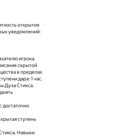
ятность открытия
вых уведомлений:
азателю игрока.
писание скрытой
щества в пределах
упени дара: 1 час.
ы Духа Стикса.
однять
с достаточно
Скрытая ступень
 Стикса. Навыки: