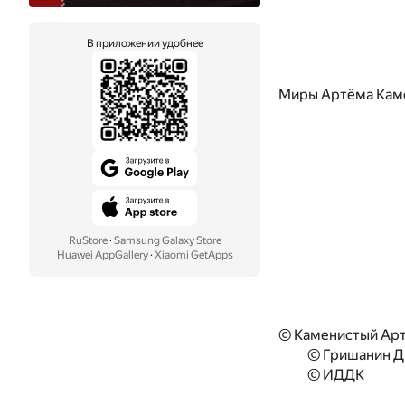
В приложении удобнее
Миры Артёма Камен
RuStore
·
Samsung Galaxy Store
Huawei AppGallery
·
Xiaomi GetApps
© Каменистый Артё
© Гришанин 
© ИДДК