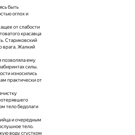
ясь быть
стью оглох и
ащее от слабости
нтоватого красавца
сь. Стариковский
о врага. Жалкий
я позволяла ему
лабиринтах силы.
кости износились
 там практически от
ачистку
 потерявшего
ом тело бедолаги
бийца и очередным
ослушное тело.
ёкую воду сгустком