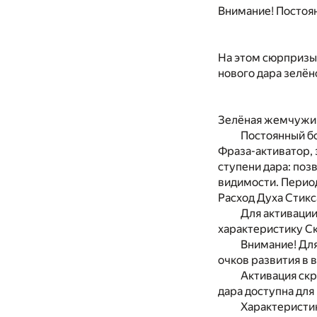
Внимание! Постоян
На этом сюрпризы
нового дара зелё
Зелёная жемчужин
Постоянный бо
Фраза-активатор, 
ступени дара: поз
видимости. Период
Расход Духа Стикс
Для активации
характеристику Ск
Внимание! Для
очков развития в
Активация скр
дара доступна для
Характеристики