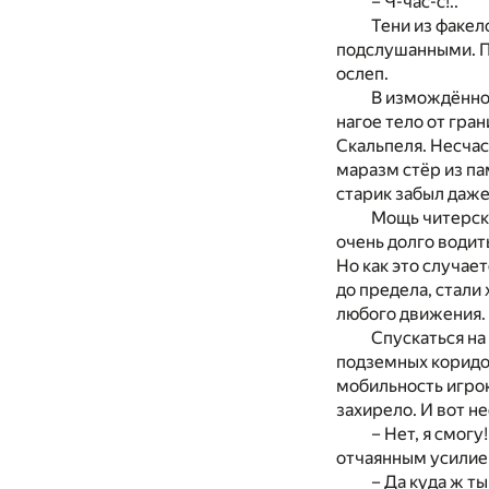
– Ч-час-с!..
Тени из факел
подслушанными. По
ослеп.
В измождённом
нагое тело от гра
Скальпеля. Несчас
маразм стёр из па
старик забыл даже
Мощь читерски
очень долго водит
Но как это случае
до предела, стали 
любого движения.
Спускаться на
подземных коридо
мобильность игрок
захирело. И вот н
– Нет, я смог
отчаянным усилие
– Да куда ж т