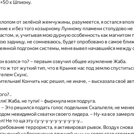
 +50 к Шпиону.
ыхлопом от зелёной жемчужины, разумеется, я остался впол
ие к и без того козырному Лунному пламени стопудово не
стом, и, учитывая мою дурную особенность как магнитом 
ою задницу, не сомневаюсь, будет опробовано в самое бли
веянной подгоном системы, меня вывел начавшийся между 
 он взялся-то? – первым озвучил общее изумление Жаба.
то ж тот жуткий тип, что в Крынке нас под землю спуститься
телем Скунс.
тительная! Кончить нас решил, не иначе, – высказала своё а
ого?..
ля! Жаба, не тупи! – фыркнула моя подруга.
! – Это решился подать голос подельник Скальпеля, не мене
ом невидимой схватки своего лидера. – Ну-ка все замерли!
ел! Не то ща эту су-у-у-у-у-у-у-у-у-у…
ребование террориста, я активировал рывок. Воздух снова
застывший на бесконечно длинной «у-у-у» голос стал стреми