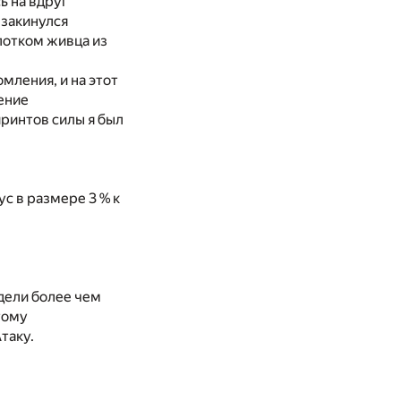
ь на вдруг
 закинулся
лотком живца из
мления, и на этот
дение
иринтов силы я был
с в размере 3 % к
дели более чем
тому
таку.