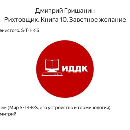
Дмитрий Гришанин
Рихтовщик. Книга 10. Заветное желание
истого. S-T-I-K-S
м (Мир S-T-I-K-S, его устройство и терминология)
Дмитрий