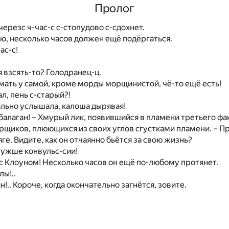
Пролог
ерезс ч-час-с с-стопудово с-сдохнет.
рю, несколько часов должен ещё подёргаться.
ас-с!
тя взсять-то? Голодранец-ц.
ать у самой, кроме морды морщинистой, чё-то ещё есть!
ал, пень с-старый?!
ильно услышала, калоша дырявая!
балаган! – Хмурый лик, появившийся в пламени третьего фа
рщиков, плюющихся из своих углов сгустками пламени. – П
ге. Видите, как он отчаянно бьётся за свою жизнь?
о ужше конвульс-сии!
н с Клоуном! Несколько часов он ещё по-любому протянет.
лы!..
н!.. Короче, когда окончательно загнётся, зовите.