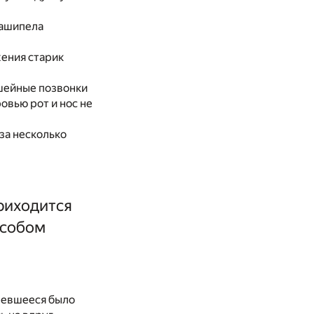
зашипела
жения старик
 шейные позвонки
овью рот и нос не
за несколько
риходится
особом
оревшееся было