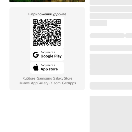
В приложении удобнее
RuStore
·
Samsung Galaxy Store
Huawei AppGallery
·
Xiaomi GetApps