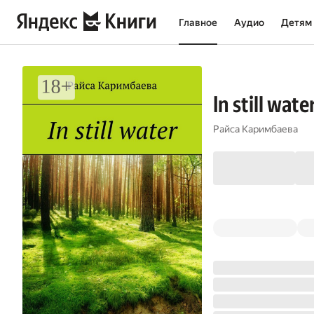
Главное
Аудио
Детям
In still wate
Райса Каримбаева