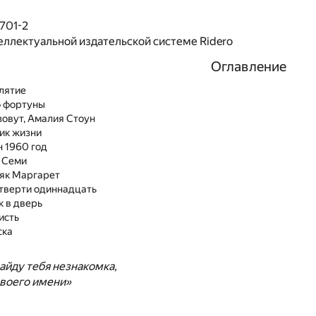
701-2
еллектуальной издательской системе Ridero
Оглавление
лятие
о фортуны
зовут, Амалия Стоун
ник жизни
н 1960 год
. Семи
няк Маргарет
четверти одиннадцать
к в дверь
исть
ска
найду тебя незнакомка,
твоего имени»