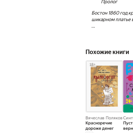
Пролог
Бостон 1860 год кр
шикарном платье в
...
Похожие книги
Вячеслав Поляков
Синт
Красноречие
Пуст
дороже денег
верн