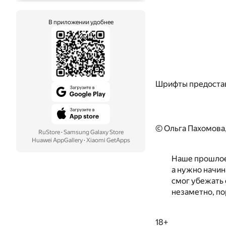
В приложении удобнее
Шрифты предоста
© Ольга Пахомова
RuStore
·
Samsung Galaxy Store
Huawei AppGallery
·
Xiaomi GetApps
Наше прошлое 
а нужно начин
смог убежать 
незаметно, по
18+