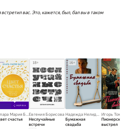
 встретил вас. Это, кажется, был, бал вы в таком
Клара Мария Багус
Евгения Борисова
Надежда Нелидова
Игорь Томин
вет счастья
Неслучайные
Бумажная
Пионерский
встречи
свадьба
выстрел