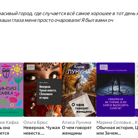
асивый город, где случается всё самое хорошее в тот день я
аши глаза меня просто очаровали! Я был вами оч
ия Кафка
Ольга Брюс
Алиса Лунина
Марина Соловьева
ь она
Неверная. Чужая
О чем говорят
Обычная история,
Ц
ется
невеста.
женщины
или Зачем