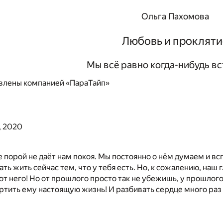
Ольга Пахомова
Любовь и прокляти
Мы всё равно когда-нибудь в
влены компанией «ПараТайп»
, 2020
порой не даёт нам покоя. Мы постоянно о нём думаем и вс
ать жить сейчас тем, что у тебя есть. Но, к сожалению, наш
от него! Но от прошлого просто так не убежишь, у прошлого
ртить ему настоящую жизнь! И разбивать сердце много раз 