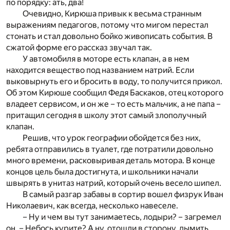
по порядку: ать, два!
Очевидно, Кирюша привык к весьма странным
выражениям педагогов, потому что мигом перестал
стонать и стал довольно бойко живописать события. В
сжатой форме его рассказ звучал так.
У автомобиля в моторе есть клапан, а в нем
находится вещество под названием натрий. Если
выковырнуть его и бросить в воду, то получится прикол.
Об этом Кирюше сообщил Федя Баскаков, отец которого
владеет сервисом, и он же – то есть мальчик, а не папа –
притащил сегодня в школу этот самый злополучный
клапан.
Решив, что урок географии обойдется без них,
ребята отправились в туалет, где потратили довольно
много времени, расковыривая деталь мотора. В конце
концов цель была достигнута, и школьники начали
швырять в унитаз натрий, который очень весело шипел.
В самый разгар забавы в сортир вошел физрук Иван
Николаевич, как всегда, несколько навеселе.
– Ну и чем вы тут занимаетесь, лодыри? – загремел
он. – Небось курите? А ну, отошли в сторону, дымить