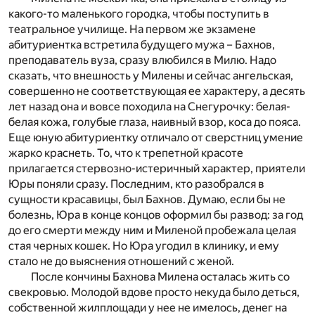
какого-то маленького городка, чтобы поступить в
театральное училище. На первом же экзамене
абитуриентка встретила будущего мужа – Бахнов,
преподаватель вуза, сразу влюбился в Милю. Надо
сказать, что внешность у Милены и сейчас ангельская,
совершенно не соответствующая ее характеру, а десять
лет назад она и вовсе походила на Снегурочку: белая-
белая кожа, голубые глаза, наивный взор, коса до пояса.
Еще юную абитуриентку отличало от сверстниц умение
жарко краснеть. То, что к трепетной красоте
прилагается стервозно-истеричный характер, приятели
Юры поняли сразу. Последним, кто разобрался в
сущности красавицы, был Бахнов. Думаю, если бы не
болезнь, Юра в конце концов оформил бы развод: за год
до его смерти между ним и Миленой пробежала целая
стая черных кошек. Но Юра угодил в клинику, и ему
стало не до выяснения отношений с женой.
После кончины Бахнова Милена осталась жить со
свекровью. Молодой вдове просто некуда было деться,
собственной жилплощади у нее не имелось, денег на