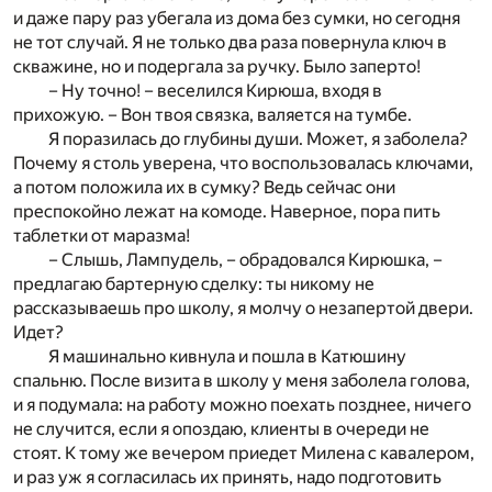
и даже пару раз убегала из дома без сумки, но сегодня
не тот случай. Я не только два раза повернула ключ в
скважине, но и подергала за ручку. Было заперто!
– Ну точно! – веселился Кирюша, входя в
прихожую. – Вон твоя связка, валяется на тумбе.
Я поразилась до глубины души. Может, я заболела?
Почему я столь уверена, что воспользовалась ключами,
а потом положила их в сумку? Ведь сейчас они
преспокойно лежат на комоде. Наверное, пора пить
таблетки от маразма!
– Слышь, Лампудель, – обрадовался Кирюшка, –
предлагаю бартерную сделку: ты никому не
рассказываешь про школу, я молчу о незапертой двери.
Идет?
Я машинально кивнула и пошла в Катюшину
спальню. После визита в школу у меня заболела голова,
и я подумала: на работу можно поехать позднее, ничего
не случится, если я опоздаю, клиенты в очереди не
стоят. К тому же вечером приедет Милена с кавалером,
и раз уж я согласилась их принять, надо подготовить