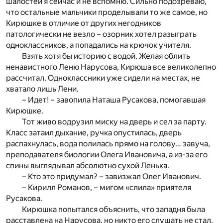
шалостей я сейчас и не вспомню. Сильно подозреваю,
что остальные мальчики проделывали то же самое, но
Кирюшке в отличие от других негодников
патологически не везло – озорник хотел разыграть
одноклассников, а попадались на крючок учителя.
Взять хотя бы историю с водой. Желая облить
ненавистного Леню Нарусова, Кирюша все великолепно
рассчитал. Одноклассники уже сидели на местах, не
хватало лишь Лени.
– Идет! – завопила Наташа Русакова, помогавшая
Кирюшке.
Тот живо водрузил миску на дверь и сел за парту.
Класс затаил дыхание, ручка опустилась, дверь
распахнулась, вода полилась прямо на голову… завуча,
преподавателя биологии Олега Ивановича, а из-за его
спины выглядывал абсолютно сухой Ленька.
– Кто это придумал? – завизжал Олег Иванович.
– Кирилл Романов, – мигом «слила» приятеля
Русакова.
Кирюшка попытался объяснить, что западня была
расставлена на Нарусова, но никто его слушать не стал.