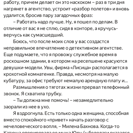
работу, причем делает он это наскоком – раз в три дня
нагрянет в агентство, устроит «разбор полетов» и вновь
удалится, бросив пару загадочных фраз:
– Работать надо лучше. Ну, я пошел по делам. В
отличие от вас я не сплю, сидя в конторе, а кручусь-
верчусь как сумасшедший.
Боюсь, что после моих слов у вас создастся
неправильное впечатление о детективном агентстве.
Еще подумаете, что я провожу служебное время в
роскошном здании, в котором на ресепшене красуются
девушки-модели. Увы, фирма «Лисица» располагается в
крохотной комнатенке. Правда, несмотря на малую
кубатуру, за офис требуют немалую арендную плату и…
Размышления о тяготах жизни прервал телефонный
звонок. Я схватила трубку.
– Ты должна мне помочь! – незамедлительно
заорали из нее в ухо.
Я вздрогнула. Есть только одна женщина, способная
вместо спокойного «привет» начать разговор с
нечеловеческого вопля, – Милена Бахнова. Когда-то
Катюша оперировала ее мужа Юру (у бедолаги оказался