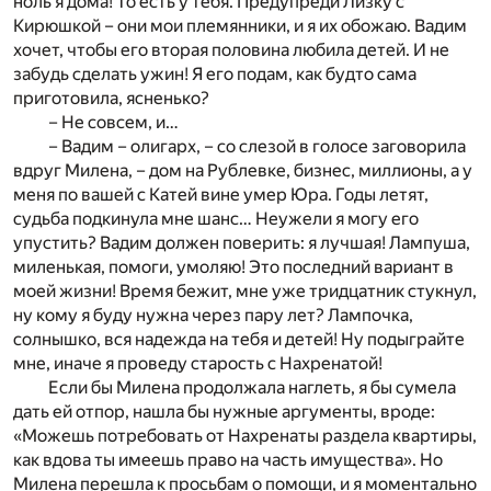
ноль я дома! То есть у тебя. Предупреди Лизку с
Кирюшкой – они мои племянники, и я их обожаю. Вадим
хочет, чтобы его вторая половина любила детей. И не
забудь сделать ужин! Я его подам, как будто сама
приготовила, ясненько?
– Не совсем, и…
– Вадим – олигарх, – со слезой в голосе заговорила
вдруг Милена, – дом на Рублевке, бизнес, миллионы, а у
меня по вашей с Катей вине умер Юра. Годы летят,
судьба подкинула мне шанс… Неужели я могу его
упустить? Вадим должен поверить: я лучшая! Лампуша,
миленькая, помоги, умоляю! Это последний вариант в
моей жизни! Время бежит, мне уже тридцатник стукнул,
ну кому я буду нужна через пару лет? Лампочка,
солнышко, вся надежда на тебя и детей! Ну подыграйте
мне, иначе я проведу старость с Нахренатой!
Если бы Милена продолжала наглеть, я бы сумела
дать ей отпор, нашла бы нужные аргументы, вроде:
«Можешь потребовать от Нахренаты раздела квартиры,
как вдова ты имеешь право на часть имущества». Но
Милена перешла к просьбам о помощи, и я моментально