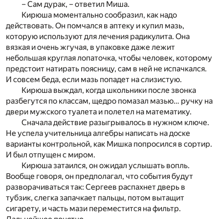
– Сам дурак, – ответил Миша.
Кирюша моментально сообразил, как надо
действовать. Он помчался в аптеку и купил мазь,
которую используют для лечения радикулита. Она
вязкая и очень жгучая, в упаковке даже лежит
небольшая круглая лопаточка, чтобы человек, которому
предстоит натирать поясницу, сам в ней не испачкался.
И совсем беда, если мазь попадет на слизистую.
Кирюша выждал, когда школьники после звонка
разбегутся по классам, щедро помазал мазью… ручку на
двери мужского туалета и полетел на математику.
Сначала действие разыгрывалось в нужном ключе.
Не успела учительница алгебры написать на доске
варианты контрольной, как Мишка попросился в сортир.
И был отпущен с миром.
Кирюша затаился, он ожидал услышать вопль.
Вообще говоря, он предполагал, что события будут
разворачиваться так: Сергеев распахнет дверь в
тубзик, слегка запачкает пальцы, потом вытащит
сигарету, и часть мази переместится на фильтр.