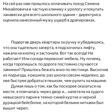
На сей раз нам пришлось оплачивать поход Семена
Михайловича в частную клинику к урологу и покупать
занавески для всего школьного здания – директриса
оценила нанесенный мужу ущерб в драпировках.
Подергав дверь квартиры за ручку и убедившись,
что она тщательно заперта, я подскочила к лифту,
нажала на кнопку и застонала. Вот так всегда! Не
работает! Или соседи перевозят мебель. Ну почему,
когда торопишься, по дороге постоянно случаются
заминки? Пришлось бежать вниз по лестнице. Выскочив
из подъезда, я решила: раз школа совсем недалеко, до
нее быстрее добраться пешком, чем рулить на машине.
Думая лишь о том, как бы поскорее оказаться на
месте, я помчалась через двор и… налетела на худого
невысокого парня в темно-синей куртке и черной
дурацкой бейсболке, на которой белыми нитками был
вышит череп.