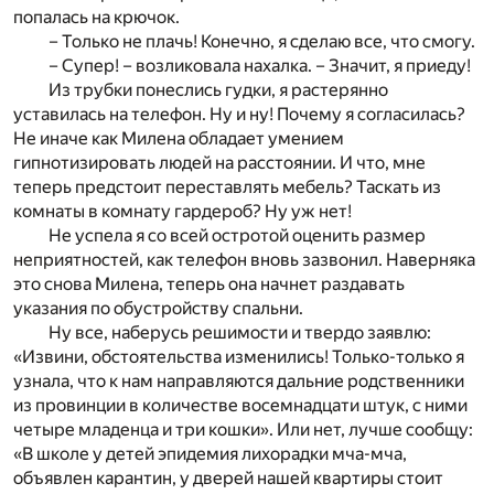
попалась на крючок.
– Только не плачь! Конечно, я сделаю все, что смогу.
– Супер! – возликовала нахалка. – Значит, я приеду!
Из трубки понеслись гудки, я растерянно
уставилась на телефон. Ну и ну! Почему я согласилась?
Не иначе как Милена обладает умением
гипнотизировать людей на расстоянии. И что, мне
теперь предстоит переставлять мебель? Таскать из
комнаты в комнату гардероб? Ну уж нет!
Не успела я со всей остротой оценить размер
неприятностей, как телефон вновь зазвонил. Наверняка
это снова Милена, теперь она начнет раздавать
указания по обустройству спальни.
Ну все, наберусь решимости и твердо заявлю:
«Извини, обстоятельства изменились! Только-только я
узнала, что к нам направляются дальние родственники
из провинции в количестве восемнадцати штук, с ними
четыре младенца и три кошки». Или нет, лучше сообщу:
«В школе у детей эпидемия лихорадки мча-мча,
объявлен карантин, у дверей нашей квартиры стоит