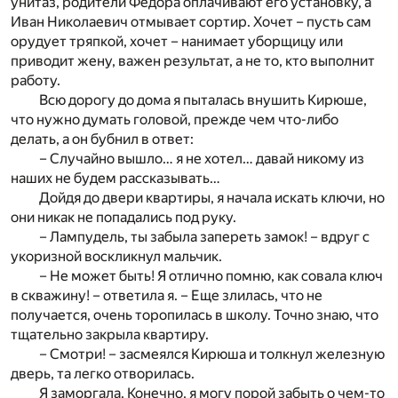
унитаз, родители Федора оплачивают его установку, а
Иван Николаевич отмывает сортир. Хочет – пусть сам
орудует тряпкой, хочет – нанимает уборщицу или
приводит жену, важен результат, а не то, кто выполнит
работу.
Всю дорогу до дома я пыталась внушить Кирюше,
что нужно думать головой, прежде чем что-либо
делать, а он бубнил в ответ:
– Случайно вышло… я не хотел… давай никому из
наших не будем рассказывать…
Дойдя до двери квартиры, я начала искать ключи, но
они никак не попадались под руку.
– Лампудель, ты забыла запереть замок! – вдруг с
укоризной воскликнул мальчик.
– Не может быть! Я отлично помню, как совала ключ
в скважину! – ответила я. – Еще злилась, что не
получается, очень торопилась в школу. Точно знаю, что
тщательно закрыла квартиру.
– Смотри! – засмеялся Кирюша и толкнул железную
дверь, та легко отворилась.
Я заморгала. Конечно, я могу порой забыть о чем-то