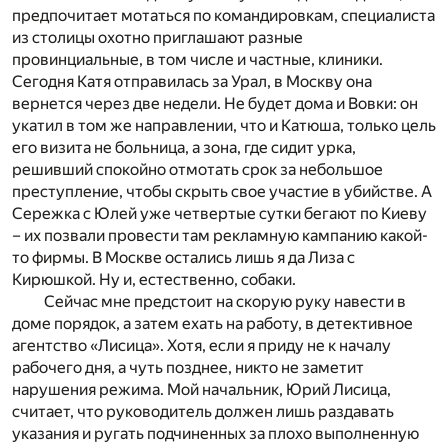
предпочитает мотаться по командировкам, специалиста
из столицы охотно приглашают разные
провинциальные, в том числе и частные, клиники.
Сегодня Катя отправилась за Урал, в Москву она
вернется через две недели. Не будет дома и Вовки: он
укатил в том же направлении, что и Катюша, только цель
его визита не больница, а зона, где сидит урка,
решивший спокойно отмотать срок за небольшое
преступление, чтобы скрыть свое участие в убийстве. А
Сережка с Юлей уже четвертые сутки бегают по Киеву
– их позвали провести там рекламную кампанию какой-
то фирмы. В Москве остались лишь я да Лиза с
Кирюшкой. Ну и, естественно, собаки.
Сейчас мне предстоит на скорую руку навести в
доме порядок, а затем ехать на работу, в детективное
агентство «Лисица». Хотя, если я приду не к началу
рабочего дня, а чуть позднее, никто не заметит
нарушения режима. Мой начальник, Юрий Лисица,
считает, что руководитель должен лишь раздавать
указания и ругать подчиненных за плохо выполненную