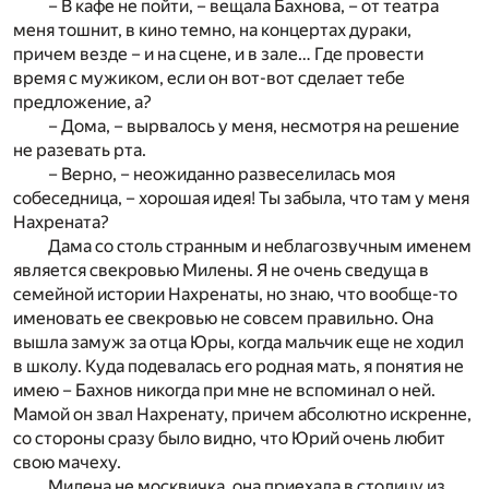
– В кафе не пойти, – вещала Бахнова, – от театра
меня тошнит, в кино темно, на концертах дураки,
причем везде – и на сцене, и в зале… Где провести
время с мужиком, если он вот-вот сделает тебе
предложение, а?
– Дома, – вырвалось у меня, несмотря на решение
не разевать рта.
– Верно, – неожиданно развеселилась моя
собеседница, – хорошая идея! Ты забыла, что там у меня
Нахрената?
Дама со столь странным и неблагозвучным именем
является свекровью Милены. Я не очень сведуща в
семейной истории Нахренаты, но знаю, что вообще-то
именовать ее свекровью не совсем правильно. Она
вышла замуж за отца Юры, когда мальчик еще не ходил
в школу. Куда подевалась его родная мать, я понятия не
имею – Бахнов никогда при мне не вспоминал о ней.
Мамой он звал Нахренату, причем абсолютно искренне,
со стороны сразу было видно, что Юрий очень любит
свою мачеху.
Милена не москвичка, она приехала в столицу из