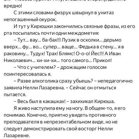
вредно!
С этими словами физрук швырнул в унитаз
непогашенный окурок.
И тут у Кирюшки закончились связные фразы, из его
рта посыпались почти одни междометия:
– Тут… вау… ба-бах!!! Лузик в осколки… дерьмо
вверх… фу… во… супер… ваще… Федька в стену… я в
раковину… Тудух! Трах! Блямс! О-о-о! Йес!!! А Иван
Николаевич… хи-хи-хи… того самого… Прикол!
– Что с учителем? – дрожащим голосом
поинтересовалась я.
– Разве алкоголика сразу убьешь? – непедагогично
заявила Нелли Лазаревна. – Сейчас он отмыться
пытается.
– Весь был в какашках! – захихикал Кирюша.
Я живо наступила ему на ногу. В общем-то, я его
понимаю. Конечно, приятно увидеть противного
преподавателя в непрезентабельном виде, но не
следует демонстрировать свой восторг Нелли
Лазаревне.