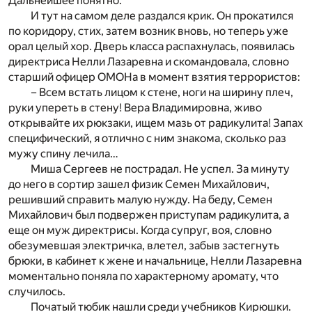
Дальнейшее понятно.
И тут на самом деле раздался крик. Он прокатился
по коридору, стих, затем возник вновь, но теперь уже
орал целый хор. Дверь класса распахнулась, появилась
директриса Нелли Лазаревна и скомандовала, словно
старший офицер ОМОНа в момент взятия террористов:
– Всем встать лицом к стене, ноги на ширину плеч,
руки упереть в стену! Вера Владимировна, живо
открывайте их рюкзаки, ищем мазь от радикулита! Запах
специфический, я отлично с ним знакома, сколько раз
мужу спину лечила…
Миша Сергеев не пострадал. Не успел. За минуту
до него в сортир зашел физик Семен Михайлович,
решивший справить малую нужду. На беду, Семен
Михайлович был подвержен приступам радикулита, а
еще он муж директрисы. Когда супруг, воя, словно
обезумевшая электричка, влетел, забыв застегнуть
брюки, в кабинет к жене и начальнице, Нелли Лазаревна
моментально поняла по характерному аромату, что
случилось.
Початый тюбик нашли среди учебников Кирюшки.