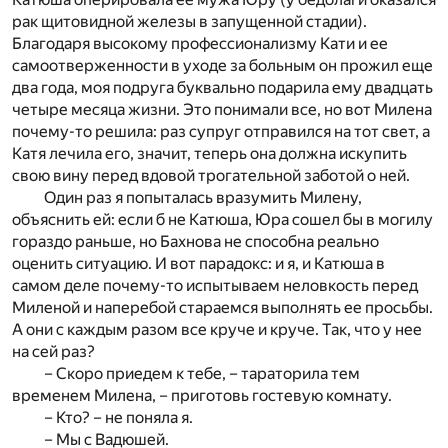
рак щитовидной железы в запущенной стадии).
Благодаря высокому профессионализму Кати и ее
самоотверженности в уходе за больным он прожил еще
два года, моя подруга буквально подарила ему двадцать
четыре месяца жизни. Это понимали все, но вот Милена
почему-то решила: раз супруг отправился на тот свет, а
Катя лечила его, значит, теперь она должна искупить
свою вину перед вдовой трогательной заботой о ней.
Один раз я попыталась вразумить Милену,
объяснить ей: если б не Катюша, Юра сошел бы в могилу
гораздо раньше, но Бахнова не способна реально
оценить ситуацию. И вот парадокс: и я, и Катюша в
самом деле почему-то испытываем неловкость перед
Миленой и наперебой стараемся выполнять ее просьбы.
А они с каждым разом все круче и круче. Так, что у нее
на сей раз?
– Скоро приедем к тебе, – тараторила тем
временем Милена, – приготовь гостевую комнату.
– Кто? – не поняла я.
– Мы с Вадюшей.