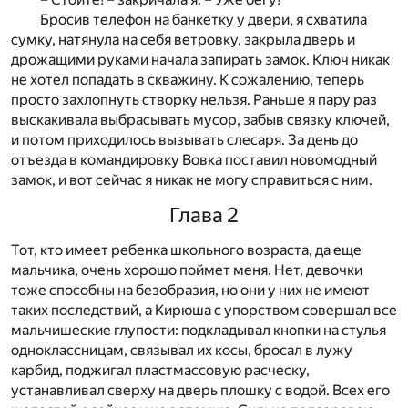
Бросив телефон на банкетку у двери, я схватила
сумку, натянула на себя ветровку, закрыла дверь и
дрожащими руками начала запирать замок. Ключ никак
не хотел попадать в скважину. К сожалению, теперь
просто захлопнуть створку нельзя. Раньше я пару раз
выскакивала выбрасывать мусор, забыв связку ключей,
и потом приходилось вызывать слесаря. За день до
отъезда в командировку Вовка поставил новомодный
замок, и вот сейчас я никак не могу справиться с ним.
Глава 2
Тот, кто имеет ребенка школьного возраста, да еще
мальчика, очень хорошо поймет меня. Нет, девочки
тоже способны на безобразия, но они у них не имеют
таких последствий, а Кирюша с упорством совершал все
мальчишеские глупости: подкладывал кнопки на стулья
одноклассницам, связывал их косы, бросал в лужу
карбид, поджигал пластмассовую расческу,
устанавливал сверху на дверь плошку с водой. Всех его