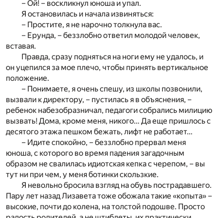
– Ой! – воскликнул юноша и упал.
Я остановилась и начала извиняться:
– Простите, я не нарочно толкнула вас.
– Ерунда, – беззлобно ответил молодой человек,
вставая.
Правда, сразу подняться на ноги ему не удалось, и
он уцепился за мое плечо, чтобы принять вертикальное
положение.
– Понимаете, я очень спешу, из школы позвонили,
вызвали к директору, – пустилась я в объяснения, –
ребенок набезобразничал, педагоги собрались милицию
вызвать! Дома, кроме меня, никого… Да еще пришлось с
десятого этажа пешком бежать, лифт не работает…
– Идите спокойно, – беззлобно прервал меня
юноша, с которого во время падения загадочным
образом не свалилась идиотская кепка с черепом, – вы
тут ни при чем, у меня ботинки скользкие.
Я невольно бросила взгляд на обувь пострадавшего.
Пару лет назад Лизавета тоже обожала такие «копыта» –
высокие, почти до колена, на толстой подошве. Просто
радость родителей, а не штиблеты, их практически