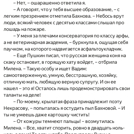
– Нет, – ошарашенно ответила я.
– А говорят, что у тебя высшее образование, – с
легким презрением отметила Бахнова. – Небось врут
люди, всякий человек с десятью классами слышал про
лошадь на пожаре.
– У меня за плечами консерватория по классу арфы,
а не ветеринарная академия, – буркнула я, ощущая себя
паучком, на которого надвигается асфальтоукладчик.
– Еще Пушкин писал, что русская женщина коня на
скаку остановит, в горящую хату войдет, – отбрила
Милена. – Такую особу и ищет Вадим:
самоотверженную, умную, бесстрашную, хозяйку,
отличную мать, любящую верную супругу. И он ее
нашел – это я! Осталось лишь продемонстрировать свои
таланты на деле!
– По-моему, крылатая фраза принадлежит поэту
Некрасову, – попыталась я остудить пыл Бахновой. – И
ты не умеешь даже картошку чистить!
– От кожуры темнеют пальцы! – возмутилась
Милена. – Все, хватит спорить, ровно в двадцать ноль-