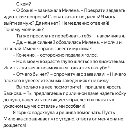
– С кем?
– О боже! – завизжала Милена. – Прекрати задавать
идиотские вопросы! Слова сказать не даешь! Я могу
выйти замуж? Да или нет? Немедленно отвечай!
Почему молчишь?
– Ты же просила не перебивать тебя, – напомнила я.
– Да, – еще сильней обозлилась Милена, – молчи и
отвечай. Имею я право завести мужика?
– Конечно, – осторожно подала я голос.
– Но в моем возрасте глупо шляться по дискотекам.
Или ты считаешь возможным толкаться в клубе?
– Отчего бы нет? – опрометчиво заявила я. – Ничего
плохого в увеселительных заведениях я не вижу.
– Вы только на нее посмотрите! – пришла в ярость
Бахнова. – Ты предлагаешь приличной даме надеть юбку
до пупа, нацепить светящиеся браслеты и скакать в
ужасном шуме с отвязными особами!
Я горько вздохнула и решила помолчать. Пусть
Миленка спрашивает что угодно, ответа от меня она не
дождется!