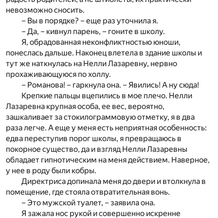
невозможно сносить.
– Вы в порядке? – еще раз уточнила я.
– Да, – кивнул парень, – гоните в школу.
Я, обрадованная неконфликтностью юноши,
понеслась дальше. Наконец влетела в здание школы и
тут же наткнулась на Нелли Лазаревну, нервно
прохаживающуюся по холлу.
– Романова! – гаркнула она. – Явились! А ну сюда!
Крепкие пальцы вцепились в мое плечо. Нелли
Лазаревна крупная особа, ее вес, вероятно,
зашкаливает за стокилограммовую отметку, я в два
раза легче. А еще у меня есть неприятная особенность:
едва переступив порог школы, я превращаюсь в
покорное существо, да и взгляд Нелли Лазаревны
обладает гипнотическим на меня действием. Наверное,
у нее в роду были кобры.
Директриса допинала меня до двери и втолкнула в
помещение, где стояла отвратительная вонь.
– Это мужской туалет, – заявила она.
Я зажала нос рукой и совершенно искренне