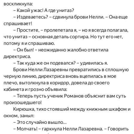
воскликнула:
– Какой ужас! А где унитаз?
– Издеваетесь? – сдвинула брови Нелли. – Она еще
спрашивает!
– Простите, – пролепетала я, – но я всегда полагала,
что унитаз – основная деталь сортира. Но тут его нет,
потому я и спрашиваю.
– Он был! – неожиданно жалобно ответила
директриса.
– Так куда же он подевался? – удивилась я.
Брови Нелли Лазаревны превратились в сплошную
черную линию, директриса вновь вцепилась в мое
плечо, вытолкнула в коридор, довела до своего
кабинета и грозно объявила:
– Теперь пусть ученик Романов объяснит вам суть
произошедшего!
Кирюшка, тихо стоявший между книжным шкафом и
окном, заныл:
– Это случайно вышло…
– Молчать! – гаркнула Нелли Лазаревна. – Говорить