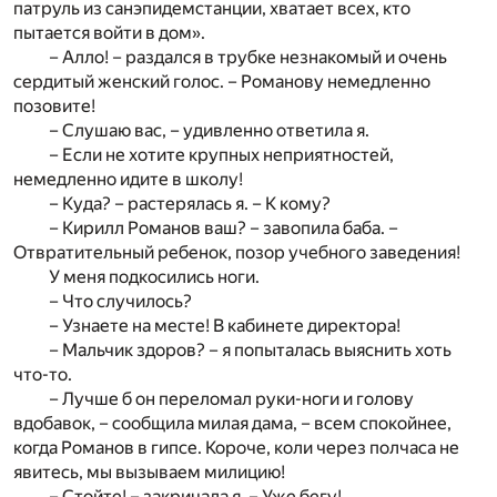
патруль из санэпидемстанции, хватает всех, кто
пытается войти в дом».
– Алло! – раздался в трубке незнакомый и очень
сердитый женский голос. – Романову немедленно
позовите!
– Слушаю вас, – удивленно ответила я.
– Если не хотите крупных неприятностей,
немедленно идите в школу!
– Куда? – растерялась я. – К кому?
– Кирилл Романов ваш? – завопила баба. –
Отвратительный ребенок, позор учебного заведения!
У меня подкосились ноги.
– Что случилось?
– Узнаете на месте! В кабинете директора!
– Мальчик здоров? – я попыталась выяснить хоть
что-то.
– Лучше б он переломал руки-ноги и голову
вдобавок, – сообщила милая дама, – всем спокойнее,
когда Романов в гипсе. Короче, коли через полчаса не
явитесь, мы вызываем милицию!
– Стойте! – закричала я. – Уже бегу!