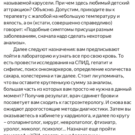
называемой карусели. При чем здесь любимый детский
аттракцион? Объясню. Допустим, приходите вы к
терапевту с жалобой на небольшую температуру и
вялость, а он (кстати, совершенно справедливо)
говорит: «Подобные симптомы присущи разным
заболеваниям, сначала надо сделать некоторые
анализы».
Далее следуют назначения: вам предписывают
пойти в лабораторию и узнать все про свою кровь. То
есть провести исследования на СПИД, гепатит и
сифилис, поиск онкомаркеров, определение количества
сахара, холестерина и так далее. Стоит ли упоминать,
что вы оставите кругленькую сумму за анализы,
большая часть из которых вам просто не нужна в данный
момент? Получив результат, врач сдвинет брови и
посоветует вам сходить к гастроэнтерологу. И снова вас
ожидают дорогостоящие методы диагностики. Затем вы
оказываетесь в кабинете у кардиолога, и далее по кругу
– отоларинголог, хирург, невропатолог, фтизиатр,
уролог, миколог, психолог… Назначат еще пройти