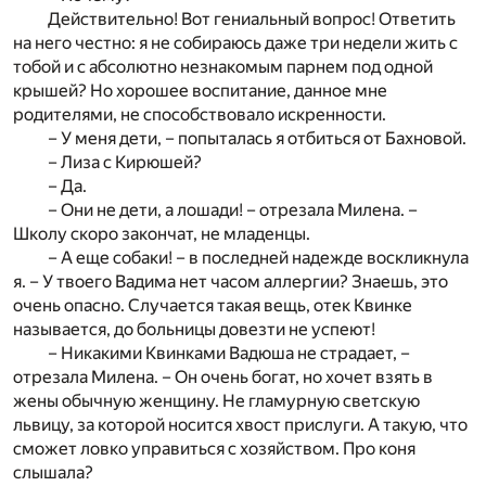
Действительно! Вот гениальный вопрос! Ответить
на него честно: я не собираюсь даже три недели жить с
тобой и с абсолютно незнакомым парнем под одной
крышей? Но хорошее воспитание, данное мне
родителями, не способствовало искренности.
– У меня дети, – попыталась я отбиться от Бахновой.
– Лиза с Кирюшей?
– Да.
– Они не дети, а лошади! – отрезала Милена. –
Школу скоро закончат, не младенцы.
– А еще собаки! – в последней надежде воскликнула
я. – У твоего Вадима нет часом аллергии? Знаешь, это
очень опасно. Случается такая вещь, отек Квинке
называется, до больницы довезти не успеют!
– Никакими Квинками Вадюша не страдает, –
отрезала Милена. – Он очень богат, но хочет взять в
жены обычную женщину. Не гламурную светскую
львицу, за которой носится хвост прислуги. А такую, что
сможет ловко управиться с хозяйством. Про коня
слышала?