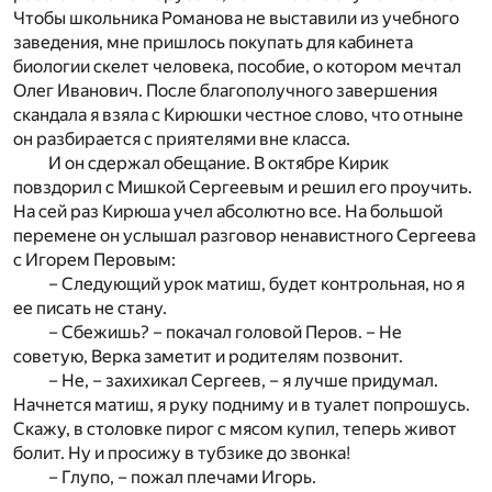
Чтобы школьника Романова не выставили из учебного
заведения, мне пришлось покупать для кабинета
биологии скелет человека, пособие, о котором мечтал
Олег Иванович. После благополучного завершения
скандала я взяла с Кирюшки честное слово, что отныне
он разбирается с приятелями вне класса.
И он сдержал обещание. В октябре Кирик
повздорил с Мишкой Сергеевым и решил его проучить.
На сей раз Кирюша учел абсолютно все. На большой
перемене он услышал разговор ненавистного Сергеева
с Игорем Перовым:
– Следующий урок матиш, будет контрольная, но я
ее писать не стану.
– Сбежишь? – покачал головой Перов. – Не
советую, Верка заметит и родителям позвонит.
– Не, – захихикал Сергеев, – я лучше придумал.
Начнется матиш, я руку подниму и в туалет попрошусь.
Скажу, в столовке пирог с мясом купил, теперь живот
болит. Ну и просижу в тубзике до звонка!
– Глупо, – пожал плечами Игорь.