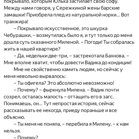
покрывало, которым Юлька застилает свою софу.
Между нами говоря, у Сережкиной жены барские
замашки! Приобрела плед из натуральной норки… Вот
транжира!
– Покрывало искусственное, это шкурка
Чебурашки, – возмутилась было я, и тут только до меня
дошла суть сказанного Миленой. – Погоди! Ты собралась
жить в нашей квартире?
– Да, недельки две-три, – застрекотала Бахнова. –
Мне вполне хватит, чтобы довести Вадика до кондиции!
Мне не свойственно хамить людям, но сейчас у
меня невольно вырвалось:
– Ты офигела? Это абсолютно невозможно!
– Почему? – фыркнула Милена. – Вадик почти
созрел, осталась малость – оттащить его в загс.
Понимаешь, он… Тут непростая история, сейчас
рассказывать ее некогда, приеду пораньше и все
объясню.
– Ты меня не поняла, – перебила я Милену, – к нам
нельзя.
– Почему?