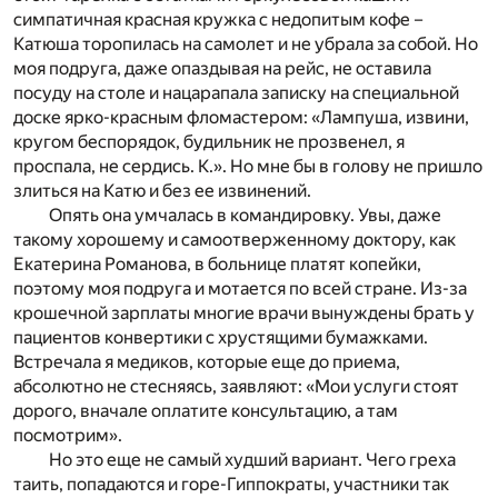
симпатичная красная кружка с недопитым кофе –
Катюша торопилась на самолет и не убрала за собой. Но
моя подруга, даже опаздывая на рейс, не оставила
посуду на столе и нацарапала записку на специальной
доске ярко-красным фломастером: «Лампуша, извини,
кругом беспорядок, будильник не прозвенел, я
проспала, не сердись. К.». Но мне бы в голову не пришло
злиться на Катю и без ее извинений.
Опять она умчалась в командировку. Увы, даже
такому хорошему и самоотверженному доктору, как
Екатерина Романова, в больнице платят копейки,
поэтому моя подруга и мотается по всей стране. Из-за
крошечной зарплаты многие врачи вынуждены брать у
пациентов конвертики с хрустящими бумажками.
Встречала я медиков, которые еще до приема,
абсолютно не стесняясь, заявляют: «Мои услуги стоят
дорого, вначале оплатите консультацию, а там
посмотрим».
Но это еще не самый худший вариант. Чего греха
таить, попадаются и горе-Гиппократы, участники так