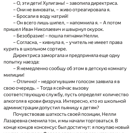
– О, эти дети! Хулиганы! – завопила директриса.
– Они не виноваты, – живо отреагировала я.
– Бросали в воду натрий!
– Он всего лишь шипел, – напомнила я. – А потом
пришел Иван Николаевич и швырнул окурок.
– Безобразие! – пошла пятнами Нелли.
– Согласна, – кивнула я, – учитель не имеет права
курить в школьном сортире.
Директриса заморгала и предприняла еще одну
попытку наезда:
– Я немедленно сообщу об этом в детскую комнату
милиции!
– Отлично! – недрогнувшим голосом заявила я в
свою очередь. – Тогда я сейчас вызову
соответствующую службу, пусть определят количество
алкоголя в крови физрука. Интересно, кто из школьной
администрации допустил пьяницу к детям?
Почувствовав шаткость своей позиции, Нелли
Лазаревна сменила тон, и мы начали торговаться. В
конце концов консенсус был достигнут: я покупаю новый