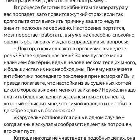
томограф и УЗИ, сделать энцефалограмму…
В процессе беготни по кабинетам температура у
вас пропадет, зато появится жуткий страх: если так
долго пытаются выяснить причину вашего недуга,
значит, положение серьезно. Настроение портится,
мозг перестает работать, вы уже не способны спокойно
оценить обстановку и задать справедливые вопросы:
– Доктор, о каких шлаках в организме вы ведете
речь? Разве я доменная печь? Зачем пугаете меня
наличием бактерий, ведь в человеческом теле их много,
и большинство из них необходимы. Почему назначаете
антибиотики последнего поколения при насморке? Вы и
правда полагаете, что настойка из высушенных когтей
дикого хорька вылечит меня от заикания? Неужели надо
платить бешеные деньги за сеансы психотерапевта,
который объяснит мне, что зимой холодно и не сто́ит в
декабре ходить в босоножках?
«Карусель» остановится лишь в одном случае –
когда алчные эскулапы сообразят: клиент выпотрошен,
его счет пуст.
Катюша никогда не участвует в подобных делах, она