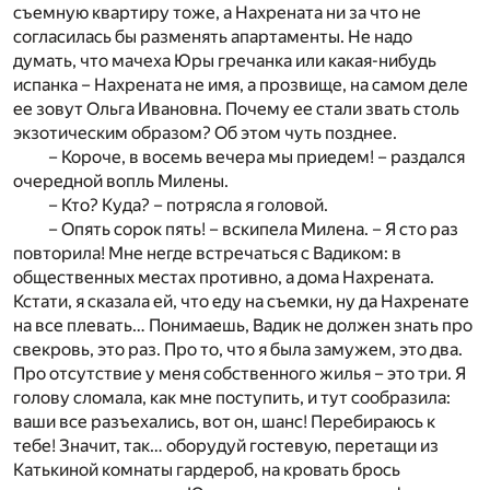
съемную квартиру тоже, а Нахрената ни за что не
согласилась бы разменять апартаменты. Не надо
думать, что мачеха Юры гречанка или какая-нибудь
испанка – Нахрената не имя, а прозвище, на самом деле
ее зовут Ольга Ивановна. Почему ее стали звать столь
экзотическим образом? Об этом чуть позднее.
– Короче, в восемь вечера мы приедем! – раздался
очередной вопль Милены.
– Кто? Куда? – потрясла я головой.
– Опять сорок пять! – вскипела Милена. – Я сто раз
повторила! Мне негде встречаться с Вадиком: в
общественных местах противно, а дома Нахрената.
Кстати, я сказала ей, что еду на съемки, ну да Нахренате
на все плевать… Понимаешь, Вадик не должен знать про
свекровь, это раз. Про то, что я была замужем, это два.
Про отсутствие у меня собственного жилья – это три. Я
голову сломала, как мне поступить, и тут сообразила:
ваши все разъехались, вот он, шанс! Перебираюсь к
тебе! Значит, так… оборудуй гостевую, перетащи из
Катькиной комнаты гардероб, на кровать брось