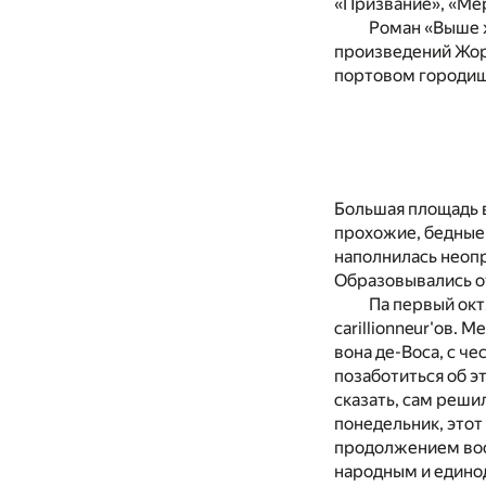
«Призвание», «Ме
Роман «Выше ж
произведений Жор
портовом городишк
Большая площадь в
прохожие, бедные,
наполнилась неоп
Образовывались о
Па первый окт
саrillionneur'ов. 
вона де-Воса, с ч
позаботиться об э
сказать, сам реши
понедельник, этот
продолжением воск
народным и единод