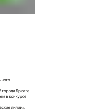
чного
й города Брюгге
ем в конкурсе
ские лилии»,