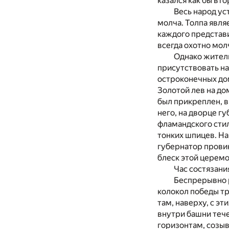
казался как бы вт
Весь народ ус
молча. Толпа явля
каждого представи
всегда охотно молч
Однако жители
присутствовать на
остроконечных дом
Золотой лев на до
был прикреплен, в
него, на дворце г
фламандского стил
тонких шпицев. Н
губернатор провин
блеск этой церем
Час состязани
Беспрерывно р
колокол победы тр
там, наверху, с э
внутри башни тече
горизонтам, созыв