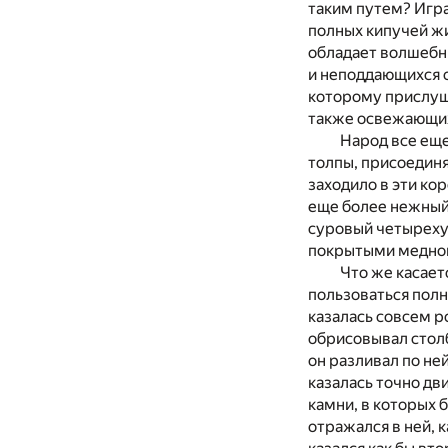
таким путем? Игра
полных кипучей жи
обладает волшебн
и неподдающихся о
которому прислуши
также освежающих 
Народ все еще 
толпы, присоедин
заходило в эти кор
еще более нежный 
суровый четырехуг
покрытыми медно
Что же касает
пользоваться полн
казалась совсем р
обрисовывал столб
он разливал по не
казалась точно д
камни, в которых 
отражался в ней, к