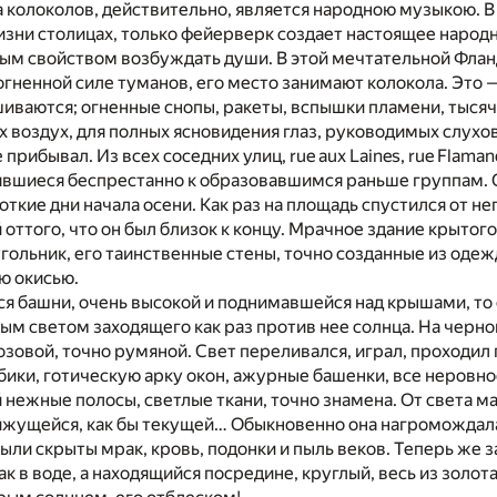
 колоколов, действительно, является народною музыкою. В 
зни столицах, только фейерверк создает настоящее народ
ым свойством возбуждать души. В этой мечтательной Флан
гненной силе туманов, его место занимают колокола. Это 
ваются; огненные снопы, ракеты, вспышки пламени, тысячи
воздух, для полных ясновидения глаз, руководимых слухов
прибывал. Из всех соседних улиц, rue aux Laines, rue Flama
явшиеся беспрестанно к образовавшимся раньше группам.
откие дни начала осени. Как раз на площадь спустился от не
оттого, что он был близок к концу. Мрачное здание крытого
ольник, его таинственные стены, точно созданные из одежд
ю окисью.
ся башни, очень высокой и поднимавшейся над крышами, то
ым светом заходящего как раз против нее солнца. На черно
озовой, точно румяной. Свет переливался, играл, проходил 
ики, готическую арку окон, ажурные башенки, все неровно
й нежные полосы, светлые ткани, точно знамена. От света м
вижущейся, как бы текущей… Обыкновенно она нагромождал
были скрыты мрак, кровь, подонки и пыль веков. Теперь же з
ак в воде, а находящийся посредине, круглый, весь из золо