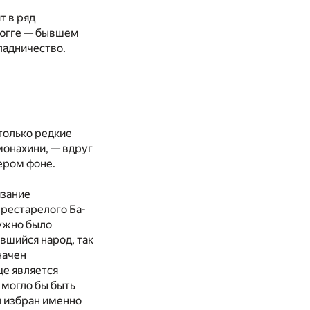
т в ряд
рюгге — бывшем
падничество.
только редкие
монахини, — вдруг
ером фоне.
язание
 престарелого Ба-
нужно было
авшийся народ, так
начен
ще является
 могло бы быть
л избран именно