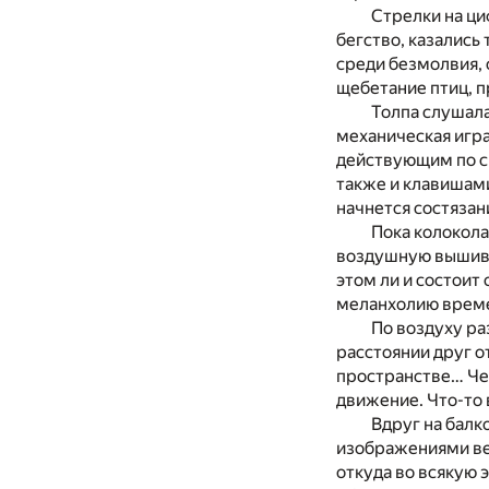
Стрелки на ци
бегство, казались
среди безмолвия,
щебетание птиц, 
Толпа слушала
механическая игр
действующим по с
также и клавишами
начнется состязан
Пока колокола
воздушную вышивк
этом ли и состоит
меланхолию време
По воздуху ра
расстоянии друг о
пространстве… Чет
движение. Что-то 
Вдруг на балк
изображениями вет
откуда во всякую 