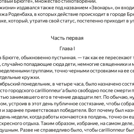
ртвый Брюгге», множество стихотворений.
изни» издавался также под названием «Звонарь», он входи
жа Роденбаха, в которых действие происходит в городе Б
е, который, утратив свой статус, постепенно приходит в у
Часть первая
Глава I
 Брюгге, обыкновенно пустынная. — так как ее пересекают 
 случайно попадающие сюда дети, немногие священники и 
ределенными группами, точно черными островками на ее с
тдельные кружки.
ябрьский понедельник, в четыре часа, было назначено сост
Место городского саrillionneur'а было свободно после смерти
естью занимавшего его в течение двадцати лет. По обычаю, 
том, устроив в этот день публичное состязание, чтобы собр
л и заранее приветствовал победителя. Вот почему был наз
 день недели, когда работы кончаются в полдень, точно он е
ресного отдыха. Таким образом, избрание, на самом деле,
ушным. Разве не справедливо было, чтобы саrillionneur бы