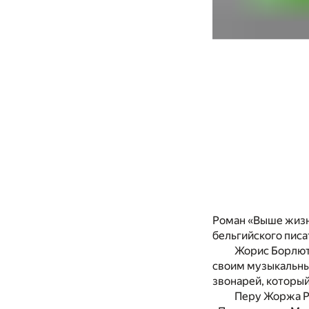
Роман «Выше жизн
бельгийского писа
Жорис Борлют
своим музыкальны
звонарей, который
Перу Жоржа Р