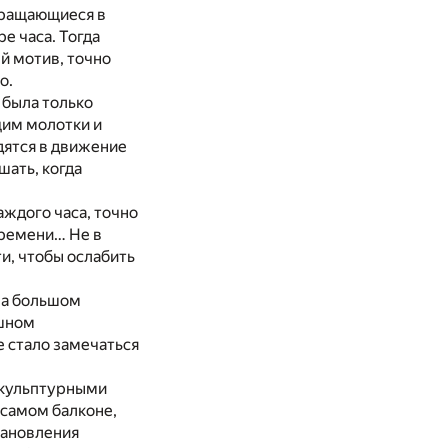
бращающиеся в
е часа. Тогда
й мотив, точно
о.
 была только
им молотки и
дятся в движение
шать, когда
ждого часа, точно
ремени… Не в
и, чтобы ослабить
на большом
ушном
е стало замечаться
 скульптурными
 самом балконе,
тановления