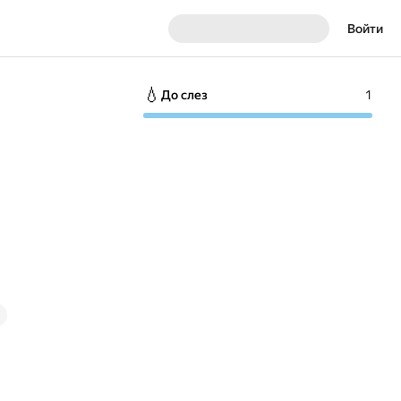
Войти
💧
До слез
1