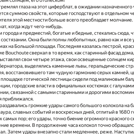
орым солнцем, его отблеском!
тремлял глаза на этот циферблат, в ожидании назначенного ч
ется суммою свойств, которые господствуют в отдельном ч
теля этой местности больше всего преобладает молчание.
ат, когда ждут чего-нибудь.
 города и предместий, богатые и бедные, стекались сюда, 
 состязании. Окна были полны любопытных, равно как и все 
ах на Большой площади. Последняя казалась пестрой, кра
ме Bouchoute сверкал в то время, как старинный фасад дома
ыставлял свои четыре этажа, свои освещенные солнцем ки
убернатора, выделялись каменные львы, геральдические ст
я, восстановившего там чудную гармонию серых камней, ц
а площадке готической лестницы сидели под малиновым ба
ции, городские власти в официальных костюмах с галунами
онии, связанной с самыми старинными и дорогими воспоми
я приближался.
аздавались громкие удары самого большого колокола на б
аура, славных событий и воскресных дней, отлитый в 1680 
тих самых пор; его удары, точно биение огромного красного 
ние времени. В продолжение часа колокол точно обращалс
ал. Затем удары внезапно стали медленнее, реже. Наступи