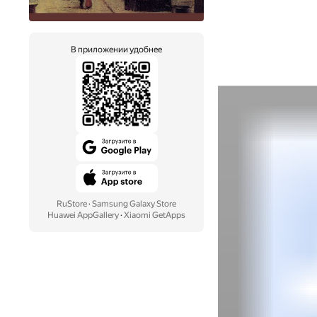
В приложении удобнее
RuStore
·
Samsung Galaxy Store
Huawei AppGallery
·
Xiaomi GetApps