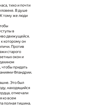
аса, тихо и почти
еловеке. В душе
 К тому же люди
чтобы
уступы в
сиво движущейся.
, к которому он
рпичи. Против
ражи старого
ветных окон и
лдахином
, чтобы придать
наниями Фландрии.
ашне. Это был
году, находящийся
сердца, отмечали
я ко всем
ла полная тишина.