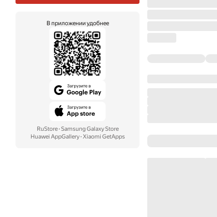
В приложении удобнее
RuStore
·
Samsung Galaxy Store
Huawei AppGallery
·
Xiaomi GetApps