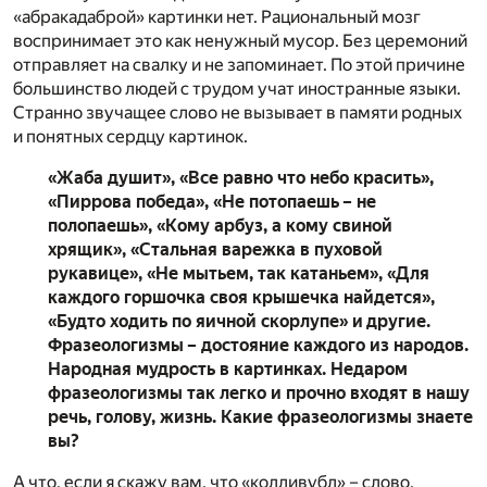
«абракадаброй» картинки нет. Рациональный мозг
воспринимает это как ненужный мусор. Без церемоний
отправляет на свалку и не запоминает. По этой причине
большинство людей с трудом учат иностранные языки.
Странно звучащее слово не вызывает в памяти родных
и понятных сердцу картинок.
«Жаба душит», «Все равно что небо красить»,
«Пиррова победа», «Не потопаешь – не
полопаешь», «Кому арбуз, а кому свиной
хрящик», «Стальная варежка в пуховой
рукавице», «Не мытьем, так катаньем», «Для
каждого горшочка своя крышечка найдется»,
«Будто ходить по яичной скорлупе» и другие.
Фразеологизмы – достояние каждого из народов.
Народная мудрость в картинках. Недаром
фразеологизмы так легко и прочно входят в нашу
речь, голову, жизнь. Какие фразеологизмы знаете
вы?
А что, если я скажу вам, что «колливубл» – слово,