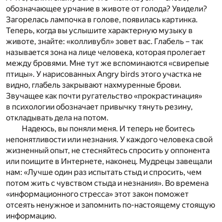
обозначающее урчание в животе от голода? Увидели?
Загорелась лампочка в голове, появилась картинка.
Теперь, когда вы услышите характерную музыку в
животе, знайте: «колливубл» зовет вас. Глабель – так
называется зона на лице человека, которая пролегает
между бровями. Мне тут же вспоминаются «свирепые
птицы». У нарисованных Angry birds этого участка не
видно, глабель закрывают нахмуренные брови.
Звучащее как почти ругательство «прокрастинация»
в психологии обозначает привычку тянуть резину,
откладывать дела на потом.
Надеюсь, вы поняли меня. И теперь не боитесь
непонятливости или незнания. У каждого человека свой
жизненный опыт, не стесняйтесь спросить у оппонента
или поищите в Интернете, наконец. Мудрецы завещали
нам: «Лучше один раз испытать стыд и спросить, чем
потом жить с чувством стыда и незнания». Во времена
«информационного стресса» этот закон поможет
отсеять ненужное и запомнить по-настоящему стоящую
информацию.