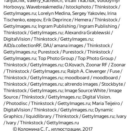
Tanjulchik, Valeriy_Katrevich, Vitalii Tkachuk, Volodymyr
Horbovyy, Wavebreakmedia / Istockphoto / Thinkstock /
GettyImages.ru; Lorelyn Medina, Sergey Yakovlev, Irina
Tischenko, ezepov, Erik Deprince / Hemera / Thinkstock /
GettyImages.ru; Ingram Publishing / Ingram Publishing /
Thinkstock / GettyImages.ru; Alexandra Grablewski /
DigitalVision / Thinkstock / GettyImages.ru;
AID/a.collectionRF, DAJ/ amana images / Thinkstock /
GettyImages.ru; Purestock / Purestock / Thinkstock /
GettyImages.ru; Top Photo Group / Top Photo Group /
Thinkstock / GettyImages.ru; O.Kovach, Zoonar RF / Zoonar
/ Thinkstock / GettyImages.ru; Ralph A. Clevenger / Fuse /
Thinkstock / GettyImages.ru; moodboard / moodboard /
Thinkstock / GettyImages.ru; altrendo images / Stockbyte /
Thinkstock / GettyImages.ru; Image Source White / Image
Source / Thinkstock / GettyImages.ru; Digital Vision.
/ Photodisc / Thinkstock / GettyImages.ru; Maria Teijeiro /
DigitalVision / Thinkstock / GettyImages.ru; Dynamic
Graphics / liquidlibrary / Thinkstock / GettyImages.ru; Ivary
/ Ivary / Thinkstock / GettyImages.ru
© Коломина С. Г., иллюстрации, 2017