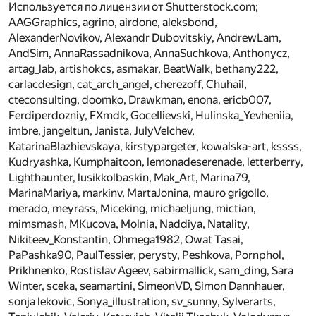
Используется по лицензии от Shutterstock.com;
AAGGraphics, agrino, airdone, aleksbond,
AlexanderNovikov, Alexandr Dubovitskiy, AndrewLam,
AndSim, AnnaRassadnikova, AnnaSuchkova, Anthonycz,
artag_lab, artishokcs, asmakar, BeatWalk, bethany222,
carlacdesign, cat_arch_angel, cherezoff, Chuhail,
cteconsulting, doomko, Drawkman, enona, ericb007,
Ferdiperdozniy, FXmdk, GoceIlievski, Hulinska_Yevheniia,
imbre, jangeltun, Janista, JulyVelchev,
KatarinaBlazhievskaya, kirstypargeter, kowalska-art, kssss,
Kudryashka, Kumphaitoon, lemonadeserenade, letterberry,
Lighthaunter, lusikkolbaskin, Mak_Art, Marina79,
MarinaMariya, markinv, MartaJonina, mauro grigollo,
merado, meyrass, Miceking, michaeljung, mictian,
mimsmash, MKucova, Molnia, Naddiya, Natality,
Nikiteev_Konstantin, Ohmega1982, Owat Tasai,
PaPashka90, PaulTessier, perysty, Peshkova, Pornphol,
Prikhnenko, Rostislav Ageev, sabirmallick, sam_ding, Sara
Winter, sceka, seamartini, SimeonVD, Simon Dannhauer,
sonja lekovic, Sonya_illustration, sv_sunny, Sylverarts,