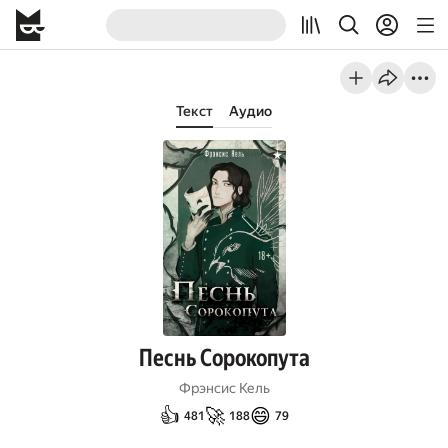
Текст
Аудио
Песнь Сорокопута
Фрэнсис Кель
👍
🚀
😄
481
188
79