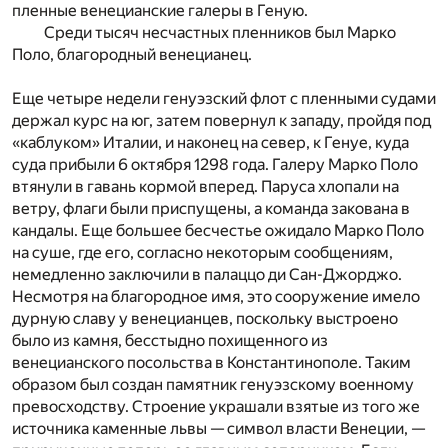
пленные венецианские галеры в Геную.
Среди тысяч несчастных пленников был Марко
Поло, благородный венецианец.
Еще четыре недели генуэзский флот с пленными судами
держал курс на юг, затем повернул к западу, пройдя под
«каблуком» Италии, и наконец на север, к Генуе, куда
суда прибыли 6 октября 1298 года. Галеру Марко Поло
втянули в гавань кормой вперед. Паруса хлопали на
ветру, флаги были приспущены, а команда закована в
кандалы. Еще большее бесчестье ожидало Марко Поло
на суше, где его, согласно некоторым сообщениям,
немедленно заключили в палаццо ди Сан-Джорджо.
Несмотря на благородное имя, это сооружение имело
дурную славу у венецианцев, поскольку выстроено
было из камня, бесстыдно похищенного из
венецианского посольства в Константинополе. Таким
образом был создан памятник генуэзскому военному
превосходству. Строение украшали взятые из того же
источника каменные львы — символ власти Венеции, —