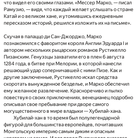
что видел его своими глазами. «Мессер Марко, — писал
Рамузио, — видя, что каждый желает услышать о стране
Катай и о великом хане, и утомившись ежедневным
пересказом историй, решился изложить их на письме».
Скучая в палаццо ди Сан-Джорджо, Марко
познакомился с фаворитом короля Англии Эдуарда I и
автором нескольких рыцарских романов Рустикелло
Пизанским. Генуэзцы захватили его в плен 6 августа
1284 года, в битве при Мелории, в которой нанесли
решающий удар соперничавшей с ними Пизе. Как и
другие заключенные, Рустикелло искал средства
скоротать вынужденное безделье, и Марко обеспечил
ему желанное развлечение. Красноречиво и пылко
повествуя о своих приключениях, венецианец подробно
описывал свое пребывание при дворе самого
могущественного в мире владыки — Хубилай-хана.
Хубилай-хан в то время был полулегендарной
фигурой для большинства европейцев, почитавших
Монгольскую империю самым диким и опасным