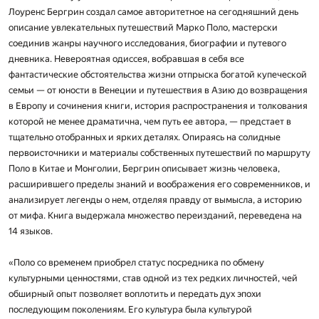
Лоуренс Бергрин создал самое авторитетное на сегодняшний день
описание увлекательных путешествий Марко Поло, мастерски
соединив жанры научного исследования, биографии и путевого
дневника. Невероятная одиссея, вобравшая в себя все
фантастические обстоятельства жизни отпрыска богатой купеческой
семьи — от юности в Венеции и путешествия в Азию до возвращения
в Европу и сочинения книги, история распространения и толкования
которой не менее драматична, чем путь ее автора, — предстает в
тщательно отобранных и ярких деталях. Опираясь на солидные
первоисточники и материалы собственных путешествий по маршруту
Поло в Китае и Монголии, Бергрин описывает жизнь человека,
расширившего пределы знаний и воображения его современников, и
анализирует легенды о нем, отделяя правду от вымысла, а историю
от мифа. Книга выдержала множество переизданий, переведена на
14 языков.
«Поло со временем приобрел статус посредника по обмену
культурными ценностями, став одной из тех редких личностей, чей
обширный опыт позволяет воплотить и передать дух эпохи
последующим поколениям. Его культура была культурой