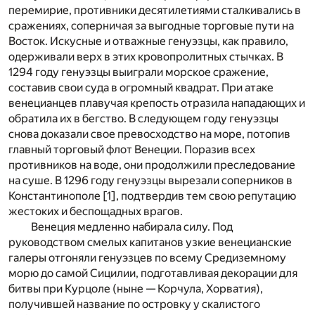
перемирие, противники десятилетиями сталкивались в
сражениях, соперничая за выгодные торговые пути на
Восток. Искусные и отважные генуэзцы, как правило,
одерживали верх в этих кровопролитных стычках. В
1294 году генуэзцы выиграли морское сражение,
составив свои суда в огромный квадрат. При атаке
венецианцев плавучая крепость отразила нападающих и
обратила их в бегство. В следующем году генуэзцы
снова доказали свое превосходство на море, потопив
главный торговый флот Венеции. Поразив всех
противников на воде, они продолжили преследование
на суше. В 1296 году генуэзцы вырезали соперников в
Константинополе [
1
], подтвердив тем свою репутацию
жестоких и беспощадных врагов.
Венеция медленно набирала силу. Под
руководством смелых капитанов узкие венецианские
галеры отгоняли генуэзцев по всему Средиземному
морю до самой Сицилии, подготавливая декорации для
битвы при Курцоле (ныне — Корчула, Хорватия),
получившей название по островку у скалистого