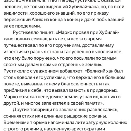
царством на земле. И вот перед Рустикелло оказался
человек, не только видевший Хубилай-хана, но, по всей
видимости, хорошо его знавший, по его приказу
пересекший Азию из конца в конец и даже побывавший
за ее пределами.
Рустикелло пишет: «Марко провел при Хубилай-
хане полных семнадцать лет, и все это время
путешествовал по его поручениям, доставляя ему
известия из разных стран и так успешно выполняя все,
что ему было поручено, что его посылали по самым
сложным делам в самые отдаленные земли».
Рустикелло с уважением добавляет: «Великий хан был
столь доволен его успехами, что держал его в большом
почете, выказывал к нему благосклонность и так
приблизил к себе, что вызвал зависть в придворных.
Марко объехал неведомые земли, узнал их, как никто
другой, и многое запечатлел в своей памяти».
Другие товарищи по заключению развлекались,
сочиняя стихи или длинные рыцарские романы.
Временами тюрьма напоминала литературную колонию
строгого режима, населенную аристократами-