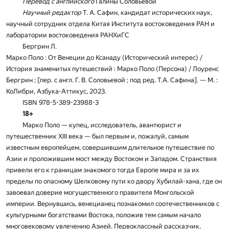
Перевод с английского
Галины Соловьевой
Научный редактор
Т. А. Сафин, кандидат исторических наук,
научный сотрудник отдела Китая Института востоковедения РАН и
лаборатории востоковедения РАНХиГС
Бергрин Л.
Марко Поло : От Венеции до Ксанаду (Исторический интерес) /
История знаменитых путешествий : Марко Поло (Персона) / Лоуренс
Бергрин ; [пер. с англ. Г. В. Соловьевой ; под ред. Т.А. Сафина]. — М. :
КоЛибри, Азбука-Аттикус, 2023.
ISBN 978-5-389-23988-3
18+
Марко Поло — купец, исследователь, авантюрист и
путешественник XIII века — был первым и, пожалуй, самым
известным европейцем, совершившим длительное путешествие по
Азии и проложившим мост между Востоком и Западом. Странствия
привели его к границам знакомого тогда Европе мира и за их
пределы по опасному Шелковому пути ко двору Хубилай-хана, где он
завоевал доверие могущественного правителя Монгольской
империи. Вернувшись, венецианец познакомил соотечественников с
культурными богатствами Востока, положив тем самым начало
многовековому увлечению Азией. Первоклассный рассказчик,