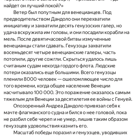
найдет он лучший покой?»
Ветер был попутным для венецианцев. Под
предводительством Дандоло они перехватили
инициативу и захватили десять генуэзских галер, но
удача вскружила им головы, и они посадили корабли на
мель. После девятичасовой битвы измученные
венецианцы стали сдавать. Генуэзцы захватили
восемьдесят четыре венецианские галеры, часть
потопили, другие сожгли. Скрыться удалось лишь
считаным судам некогда гордого флота. Людские
потери оказались еще большими. Всего генуэзцы
пленили 8000 человек — ошеломляющее число для
того времени, когда общее население Венеции
насчитывало 100 000. Это поражение оказалось самым
тяжелым для Венеции за десятилетия ее войны с Генуей.
Опозоренный Андреа Дандоло привязал себя к
мачте флагманского судна и бился о нее головой, пока
не разбил себе череп и не умер, лишив таким образом
генуэзцев удовольствия казнить его.
Масштаб победы поразил и генуэзцев, уводивших