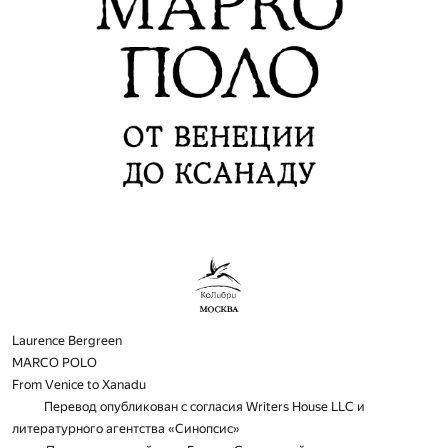
Laurence Bergreen
MARCO POLO
From Venice to Xanadu
Перевод опубликован с согласия Writers House LLC и
литературного агентства «Синопсис»