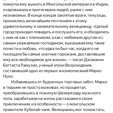
помогла ему выжить в Монгольской империи и в Индии,
очаровывала и притягивала людей, ранее с ним
незнакомых. В конце концов заклятые враги, генуэзцы,
прониклись величайшим почтением к этому
удивительному и занимательному венецианцу. «Целый
город приходил повидать и послушать его, и обходились
с ним не как с пленником, а как с любимым другом и с
самым уважаемым господином, выказывая ему такие
почести и любовь, что едва ли был час, когда его не
посещали бы самые знатные горожане, доставлявшие
ему все необходимое для жизни», — писал Джованни
Баттиста Рамузио, ученый эпохи Возрождения,
составивший одно из первых жизнеописаний Марко
Поло.
Избавившись от будничных торговых забот, Марко
в тюрьме не просто выживал, но процветал,
преобразившись в пожилую Шехерезаду мужского
пола, зарабатывая на жизнь рассказами о своих
приключениях и в особенности — о монгольском
правителе Хубилай-хане. Венецианец мог похвастать,