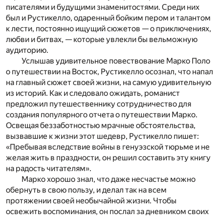
писателями и будущими знаменитостями. Среди них
был и Рустикелло, одаренный бойким пером и талантом
к лести, постоянно ищущий сюжетов — о приключениях,
любви и битвах, — которые увлекли бы вельможную
аудиторию.
Услышав удивительное повествование Марко Поло
о путешествии на Восток, Рустикелло осознал, что напал
на главный сюжет своей жизни, на самую удивительную
из историй. Как и следовало ожидать, романист
предложил путешественнику сотрудничество для
создания популярного отчета о путешествии Марко.
Освещая беззаботностью мрачные обстоятельства,
вызвавшие к жизни этот шедевр, Рустикелло пишет:
«Пребывая вследствие войны в генуэзской тюрьме и не
желая жить в праздности, он решил составить эту книгу
на радость читателям».
Марко хорошо знал, что даже несчастье можно
обернуть в свою пользу, и делал так на всем
протяжении своей необычайной жизни. Чтобы
освежить воспоминания, он послал за дневником своих