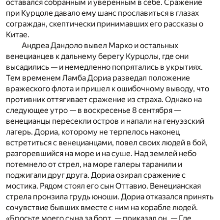
оставался собранным и уверенным в себе. Сражение
при Курцоле давало ему шанс прославиться в глазах
сограждан, скептически принимавших его рассказы о
Китае.
Андреа Дандоло вывел Марко и остальных
венецианцев к дальнему берегу Курцолы, где они
высадились — и немедленно попрятались в укрытиях.
Тем временем Ламба Дориа разведал положение
вражеского флота и пришел к ошибочному выводу, что
противник оттягивает сражение из страха. Однако на
следующее утро — в воскресенье 8 сентября —
венецианцы пересекли остров и напали на генуэзский
лагерь. Дориа, которому не терпелось наконец
встретиться с венецианцами, повел своих людей в бой,
разгоревшийся на море и на суше. Над землей небо
потемнело от стрел, на море галеры таранили и
поджигали друг друга. Дориа озирал сражение с
мостика. Рядом стоял его сын Оттавио. Венецианская
стрела пронзила грудь юноши. Дориа отказался принять
сочувствие бывших вместе с ним на корабле людей.
«Бросьте моего сына за борт, — приказал он. — Где