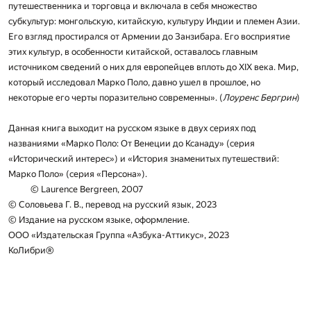
путешественника и торговца и включала в себя множество
субкультур: монгольскую, китайскую, культуру Индии и племен Азии.
Его взгляд простирался от Армении до Занзибара. Его восприятие
этих культур, в особенности китайской, оставалось главным
источником сведений о них для европейцев вплоть до XIX века. Мир,
который исследовал Марко Поло, давно ушел в прошлое, но
некоторые его черты поразительно современны». (
Лоуренс Бергрин
)
Данная книга выходит на русском языке в двух сериях под
названиями «Марко Поло: От Венеции до Ксанаду» (серия
«Исторический интерес») и «История знаменитых путешествий:
Марко Поло» (серия «Персона»).
© Laurence Bergreen, 2007
© Соловьева Г. В., перевод на русский язык, 2023
© Издание на русском языке, оформление.
ООО «Издательская Группа «Азбука-Аттикус», 2023
КоЛибри®