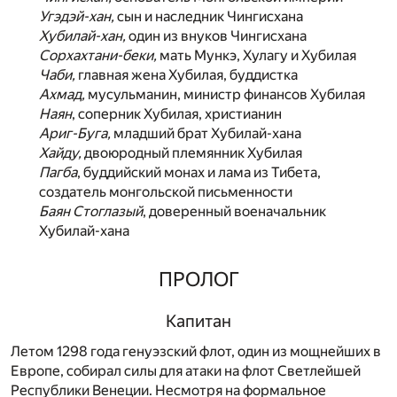
Угэдэй-хан,
сын и наследник Чингисхана
Хубилай-хан,
один из внуков Чингисхана
Сорхахтани-беки,
мать Мункэ, Хулагу и Хубилая
Чаби,
главная жена Хубилая, буддистка
Ахмад,
мусульманин, министр финансов Хубилая
Наян
, соперник Хубилая, христианин
Ариг-Буга,
младший брат Хубилай-хана
Хайду,
двоюродный племянник Хубилая
Пагба
, буддийский монах и лама из Тибета,
создатель монгольской письменности
Баян Стоглазый
, доверенный военачальник
Хубилай-хана
ПРОЛОГ
Капитан
Летом 1298 года генуэзский флот, один из мощнейших в
Европе, собирал силы для атаки на флот Светлейшей
Республики Венеции. Несмотря на формальное