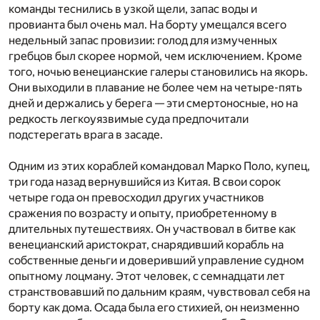
команды теснились в узкой щели, запас воды и
провианта был очень мал. На борту умещался всего
недельный запас провизии: голод для измученных
гребцов был скорее нормой, чем исключением. Кроме
того, ночью венецианские галеры становились на якорь.
Они выходили в плавание не более чем на четыре-пять
дней и держались у берега — эти смертоносные, но на
редкость легкоуязвимые суда предпочитали
подстерегать врага в засаде.
Одним из этих кораблей командовал Марко Поло, купец,
три года назад вернувшийся из Китая. В свои сорок
четыре года он превосходил других участников
сражения по возрасту и опыту, приобретенному в
длительных путешествиях. Он участвовал в битве как
венецианский аристократ, снарядивший корабль на
собственные деньги и доверивший управление судном
опытному лоцману. Этот человек, с семнадцати лет
странствовавший по дальним краям, чувствовал себя на
борту как дома. Осада была его стихией, он неизменно