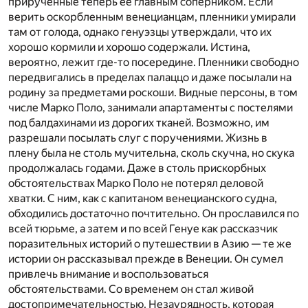
прирученные теперь ее главным соперником. Если
верить оскорбленным венецианцам, пленники умирали
там от голода, однако генуэзцы утверждали, что их
хорошо кормили и хорошо содержали. Истина,
вероятно, лежит где-то посередине. Пленники свободно
передвигались в пределах палаццо и даже посылали на
родину за предметами роскоши. Видные персоны, в том
числе Марко Поло, занимали апартаменты с постелями
под балдахинами из дорогих тканей. Возможно, им
разрешали посылать слуг с поручениями. Жизнь в
плену была не столь мучительна, сколь скучна, но скука
продолжалась годами. Даже в столь прискорбных
обстоятельствах Марко Поло не потерял деловой
хватки. С ним, как с капитаном венецианского судна,
обходились достаточно почтительно. Он прославился по
всей тюрьме, а затем и по всей Генуе как рассказчик
поразительных историй о путешествии в Азию — те же
истории он рассказывал прежде в Венеции. Он сумел
привлечь внимание и воспользоваться
обстоятельствами. Со временем он стал живой
достопримечательностью. Незаурядность, которая