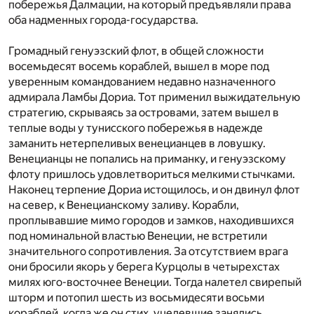
побережья Далмации, на который предъявляли права
оба надменных города-государства.
Громадный генуэзский флот, в общей сложности
восемьдесят восемь кораблей, вышел в море под
уверенным командованием недавно назначенного
адмирала Ламбы Дориа. Тот применил выжидательную
стратегию, скрываясь за островами, затем вышел в
теплые воды у тунисского побережья в надежде
заманить нетерпеливых венецианцев в ловушку.
Венецианцы не попались на приманку, и генуэзскому
флоту пришлось удовлетвориться мелкими стычками.
Наконец терпение Дориа истощилось, и он двинул флот
на север, к Венецианскому заливу. Корабли,
проплывавшие мимо городов и замков, находившихся
под номинальной властью Венеции, не встретили
значительного сопротивления. За отсутствием врага
они бросили якорь у берега Курцолы в четырехстах
милях юго-восточнее Венеции. Тогда налетел свирепый
шторм и потопил шесть из восьмидесяти восьми
кораблей, когда же он стих, уцелевшие занялись