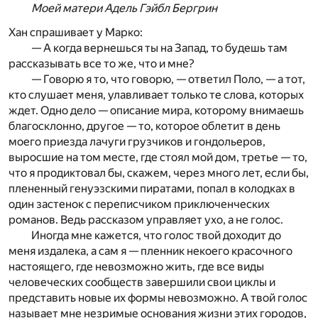
Моей матери Адель Гэйбл Бергрин
Хан спрашивает у Марко:
— А когда вернешься ты на Запад, то будешь там
рассказывать все то же, что и мне?
— Говорю я то, что говорю, — ответил Поло, — а тот,
кто слушает меня, улавливает только те слова, которых
ждет. Одно дело — описание мира, которому внимаешь
благосклонно, другое — то, которое облетит в день
моего приезда лачуги грузчиков и гондольеров,
выросшие на том месте, где стоял мой дом, третье — то,
что я продиктовал бы, скажем, через много лет, если бы,
плененный генуэзскими пиратами, попал в колодках в
один застенок с переписчиком приключенческих
романов. Ведь рассказом управляет ухо, а не голос.
Иногда мне кажется, что голос твой доходит до
меня издалека, а сам я — пленник некоего красочного
настоящего, где невозможно жить, где все виды
человеческих сообществ завершили свои циклы и
представить новые их формы невозможно. А твой голос
называет мне незримые основания жизни этих городов,