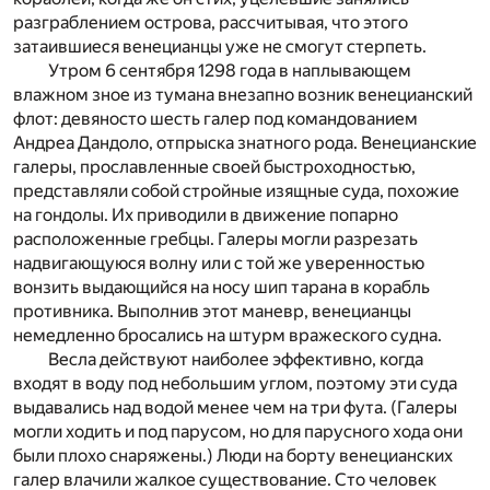
разграблением острова, рассчитывая, что этого
затаившиеся венецианцы уже не смогут стерпеть.
Утром 6 сентября 1298 года в наплывающем
влажном зное из тумана внезапно возник венецианский
флот: девяносто шесть галер под командованием
Андреа Дандоло, отпрыска знатного рода. Венецианские
галеры, прославленные своей быстроходностью,
представляли собой стройные изящные суда, похожие
на гондолы. Их приводили в движение попарно
расположенные гребцы. Галеры могли разрезать
надвигающуюся волну или с той же уверенностью
вонзить выдающийся на носу шип тарана в корабль
противника. Выполнив этот маневр, венецианцы
немедленно бросались на штурм вражеского судна.
Весла действуют наиболее эффективно, когда
входят в воду под небольшим углом, поэтому эти суда
выдавались над водой менее чем на три фута. (Галеры
могли ходить и под парусом, но для парусного хода они
были плохо снаряжены.) Люди на борту венецианских
галер влачили жалкое существование. Сто человек