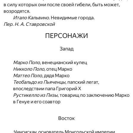
в силу которых они после своей гибели, быть может,
возродятся.
Итало Кальвино
. Невидимые города.
Пер. Н. А. Ставровской
ПЕРСОНАЖИ
Запад
Марко Поло
, венецианский купец
Никколо Поло,
отец Марко
Маттео Поло,
дядя Марко
Теобальдо из Пьяченцы,
папский легат,
впоследствии папа Григорий X
Рустикелло из Пизы,
товарищ по заключению Марко
в Генуе и его соавтор
Восток
Чингисхан,
основатель Монгольской империи