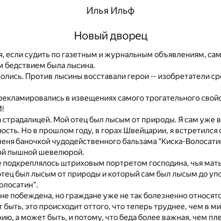
Илья Ильф
Новый дворец
я, если судить по газетным и журнальным объявлениям, са
 бедствием была лысина.
олись. Против лысины восставали герои -- изобретатели с
рекламировались в извещениях самого трогательного свой
М!
 страдалицей. Мой отец был лысым от природы. Я сам уже в
ость. Но в прошлом году, в горах Швейцарии, я встретился 
еня баночкой чудодейственного бальзама "Киска-Волосатин"
ой пышной шевелюрой.
е подкреплялось штриховым портретом господина, чья мат
отец был лысым от природы и который сам был лысым до у
олосатин".
 не побеждена, но граждане уже не так болезненно относят
быть, это происходит оттого, что теперь труднее, чем в м
ию, а может быть, и потому, что беда более важная, чем пл