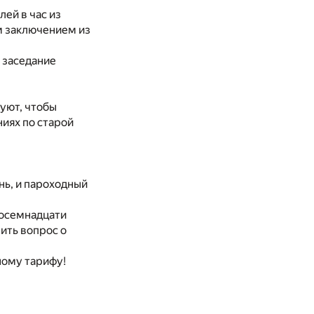
ей в час из
м заключением из
 заседание
буют, чтобы
иях по старой
нь, и пароходный
восемнадцати
ить вопрос о
ьному тарифу!