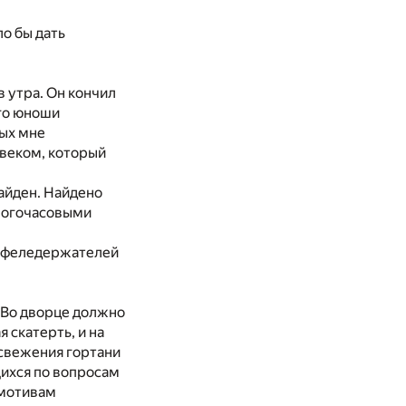
о бы дать
в утра. Он кончил
его юноши
рых мне
овеком, который
айден. Найдено
многочасовыми
ортфеледержателей
 Во дворце должно
 скатерть, и на
освежения гортани
щихся по вопросам
 мотивам