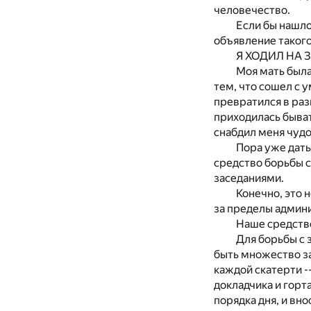
человечество.
Если бы нашло
объявление такого
Я ХОДИЛ НА 
Моя мать была
тем, что сошел с 
превратился в раз
приходилась быват
снабдил меня чудо
Пора уже дать
средство борьбы 
заседаниями.
Конечно, это 
за пределы админ
Наше средств
Для борьбы с 
быть множество зал
каждой скатерти -
докладчика и горт
порядка дня, и в