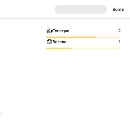
Войти
👍
Советую
2
😄
Весело
1