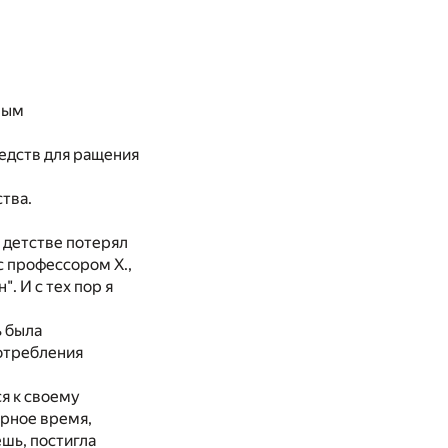
мым
редств для ращения
ства.
 детстве потерял
с профессором X.,
. И с тех пор я
ь была
потребления
ся к своему
ирное время,
ешь, постигла