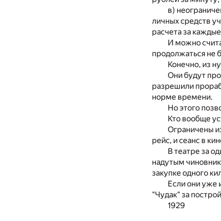
в) неограниче
личных средств у
расчета за каждые
И можно счита
продолжаться не 
Конечно, из н
Они будут про
разрешили прорабо
норме времени.
Но этого позв
Кто вообще ус
Ограничены из
рейс, и сеанс в ки
В театре за о
надутым чиновника
закупке одного ки
Если они уже 
"Чудак" за постро
1929