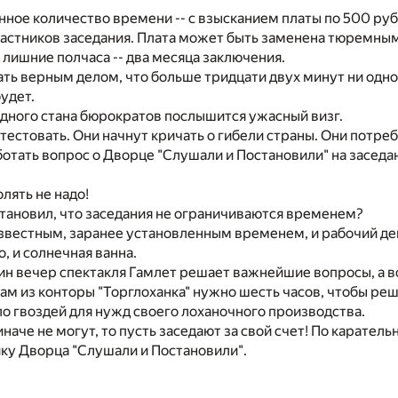
нное количество времени -- с взысканием платы по 500 рубл
частников заседания. Плата может быть заменена тюремны
 лишние полчаса -- два месяца заключения.
ть верным делом, что больше тридцати двух минут ни одно
будет.
удного стана бюрократов послышится ужасный визг.
тестовать. Они начнут кричать о гибели страны. Они потре
тать вопрос о Дворце "Слушали и Постановили" на заседан
олять не надо!
тановил, что заседания не ограничиваются временем?
вестным, заранее установленным временем, и рабочий де
но, и солнечная ванна.
дин вечер спектакля Гамлет решает важнейшие вопросы, а 
м из конторы "Торглоханка" нужно шесть часов, чтобы реш
ло гвоздей для нужд своего лоханочного производства.
иначе не могут, то пусть заседают за свой счет! По карател
йку Дворца "Слушали и Постановили".