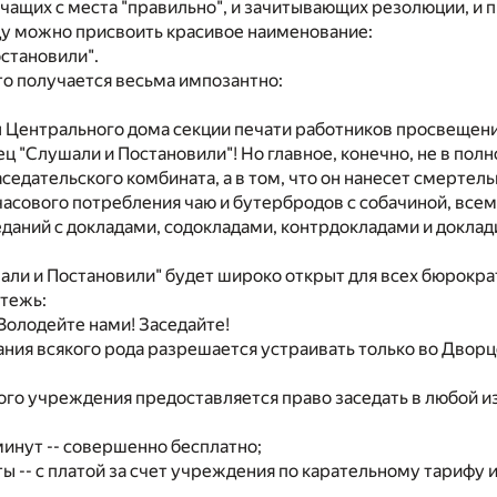
ичащих с места "правильно", и зачитывающих резолюции, и п
у можно присвоить красивое наименование:
остановили".
то получается весьма импозантно:
иал Центрального дома секции печати работников просвещени
рец "Слушали и Постановили"! Но главное, конечно, не в пол
аседательского комбината, а в том, что он нанесет смертел
асового потребления чаю и бутербродов с собачиной, вс
еданий с докладами, содокладами, контрдокладами и докла
ли и Постановили" будет широко открыт для всех бюрократ
стежь:
 Володейте нами! Заседайте!
ния всякого рода разрешается устраивать только во Дворц
го учреждения предоставляется право заседать в любой из
минут -- совершенно бесплатно;
ты -- с платой за счет учреждения по карательному тарифу 