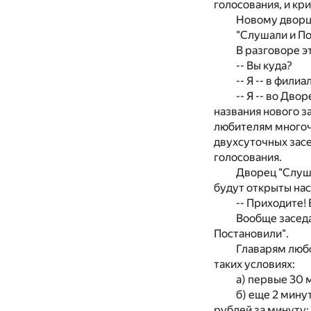
голосования, и кр
Новому дворц
"Слушали и П
В разговоре э
-- Вы куда?
-- Я -- в фил
-- Я -- во Дво
названия нового з
любителям многоч
двухсуточных зас
голосования.
Дворец "Слуша
будут открыты на
-- Приходите!
Вообще заседа
Постановили".
Главарям любо
таких условиях:
а) первые 30 
б) еще 2 мину
рублей за минуту;