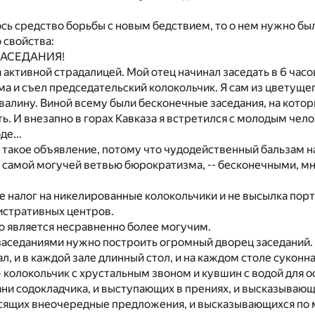
сь средство борьбы с новым бедствием, то о нем нужно был
 свойства:
ЗАСЕДАНИЯ!
 активной страдалицей. Мой отец начинал заседать в 6 часо
ума и съел председательский колокольчик. Я сам из цветущ
валину. Виной всему были бесконечные заседания, на кото
ь. И внезапно в горах Кавказа я встретился с молодым чел
де...
 такое объявление, потому что чудодейственный бальзам н
с самой могучей ветвью бюрократизма, -- бесконечными, 
не налог на никелированные колокольчики и не высылка п
истративных центров.
о является несравненно более могучим.
заседаниями нужно построить огромный дворец заседаний.
, и в каждой зале длинный стол, и на каждом столе суконная
- колокольчик с хрустальным звоном и кувшин с водой для 
ани содокладчика, и выступающих в прениях, и высказываю
носящих внеочередные предложения, и высказывающихся по