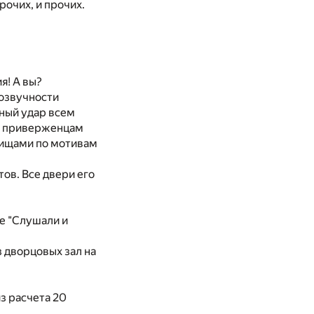
рочих, и прочих.
я! А вы?
нозвучности
ьный удар всем
ем приверженцам
дищами по мотивам
ов. Все двери его
е "Слушали и
 дворцовых зал на
из расчета 20