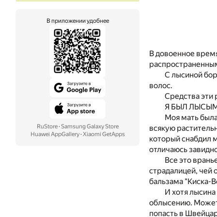
В приложении удобнее
В довоенное врем
распространенным
С лысиной бор
волос.
Средства эти 
Я БЫЛ ЛЫСЫ
Моя мать была
RuStore
·
Samsung Galaxy Store
всякую растительн
Huawei AppGallery
·
Xiaomi GetApps
который снабдил м
отличаюсь завидн
Все это врань
страдалицей, чей 
бальзама "Киска-В
И хотя лысина
облысению. Может 
попасть в Швейцар