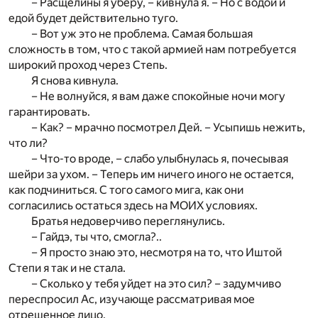
– Расщелины я уберу, – кивнула я. – Но с водой и
едой будет действительно туго.
– Вот уж это не проблема. Самая большая
сложность в том, что с такой армией нам потребуется
широкий проход через Степь.
Я снова кивнула.
– Не волнуйся, я вам даже спокойные ночи могу
гарантировать.
– Как? – мрачно посмотрел Дей. – Усыпишь нежить,
что ли?
– Что-то вроде, – слабо улыбнулась я, почесывая
шейри за ухом. – Теперь им ничего иного не остается,
как подчиниться. С того самого мига, как они
согласились остаться здесь на МОИХ условиях.
Братья недоверчиво переглянулись.
– Гайдэ, ты что, смогла?..
– Я просто знаю это, несмотря на то, что Иштой
Степи я так и не стала.
– Сколько у тебя уйдет на это сил? – задумчиво
переспросил Ас, изучающе рассматривая мое
отрешенное лицо.