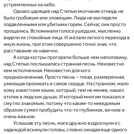
устремленных на небо.
Однако царящее над Степью молчание отнюдь не
было гробовым или зловещим. Люди не выглядели
подавленными или убитыми горем. Сейчас они просто
прощались. Вспоминали голоса ушедших, мысленно
видели их спокойные лица. И желали легкого перехода в
иную жизнь, при этом совершенно точно зная, что
расставание не навечно.
А когда костры прогорели больше чем наполовину,
над Степью послышалась странная песнь. Неизвестно
кем исполненная. Неизвестно для кого
предназначенная. Просто песнь – тихая, размеренная,
умеющая проникать в самое сердце. На странном, мало
кому известном языке, который, тем не менее, нашел
отклик в людских душах. И который многим показался
смутно знакомым, потому что каким-то неведомым
образом сумел пробудить что-то глубинное, вечное и
очень важное.
Услышав эту песнь, маги дружно вздрогнули и с
надеждой вскинули головы, словно ожидая еще одного