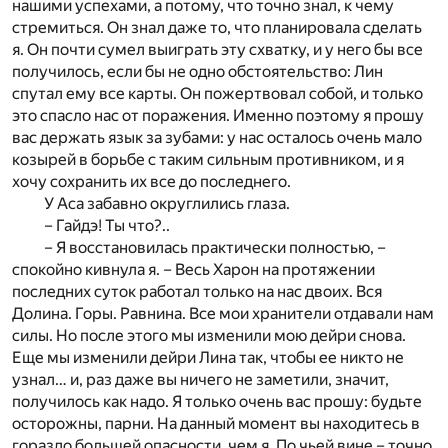
нашими успехами, а потому, что точно знал, к чему
стремиться. Он знал даже то, что планировала сделать
я. Он почти сумел выиграть эту схватку, и у него бы все
получилось, если бы не одно обстоятельство: Лин
спутал ему все карты. Он пожертвовал собой, и только
это спасло нас от поражения. Именно поэтому я прошу
вас держать язык за зубами: у нас осталось очень мало
козырей в борьбе с таким сильным противником, и я
хочу сохранить их все до последнего.
У Аса забавно округлились глаза.
– Гайдэ! Ты что?..
– Я восстановилась практически полностью, –
спокойно кивнула я. – Весь Харон на протяжении
последних суток работал только на нас двоих. Вся
Долина. Горы. Равнина. Все мои хранители отдавали нам
силы. Но после этого мы изменили мою дейри снова.
Еще мы изменили дейри Лина так, чтобы ее никто не
узнал… и, раз даже вы ничего не заметили, значит,
получилось как надо. Я только очень вас прошу: будьте
осторожны, парни. На данный момент вы находитесь в
гораздо большей опасности, чем я. По чьей вине – точно