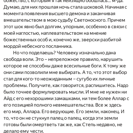
божество, с которым я так неизящно обошлась… м-да.
Думаю, для них прошлая ночь стала шоковой. Начиная с
момента появления высшего демона и заканчивая
вмешательством в мою судьбу Светоносного. Причем
этот шок явно был долгим, упорным, особенно в связи с
моей наглостью, наплевательством на мнение
божественных особ и, конечно же, зверски разбитой
мордой небесного посланника.
Но что поделаешь? Человеку изначально дана
свобода воли. Это – непреложное правило, нарушить
которое не способны даже всесильные боги. К тому же
они сами позволили мне выбирать. А то, что этот выбор
стал для кого-то неожиданным – сугубо их личные
проблемы. Получите, как говорится, распишитесь. Надо
было точнее формулировать мысли. И мне не нужен ни
Айд с его нехорошими замашками, ни тем более Аллар с
его позицией полного невмешательства. Все ж здесь
его мир, Аллара. Его верующие. Его земли, наконец. И
то, что он не стукнул палец о палец, когда эти земли
готовы были омертветь так же, как Степь недавно, не
делало ему чести.