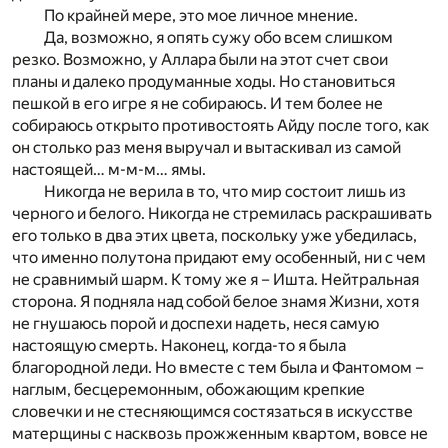
По крайней мере, это мое личное мнение.
Да, возможно, я опять сужу обо всем слишком
резко. Возможно, у Аллара были на этот счет свои
планы и далеко продуманные ходы. Но становиться
пешкой в его игре я не собираюсь. И тем более не
собираюсь открыто противостоять Айду после того, как
он столько раз меня выручал и вытаскивал из самой
настоящей… м-м-м… ямы.
Никогда не верила в то, что мир состоит лишь из
черного и белого. Никогда не стремилась раскрашивать
его только в два этих цвета, поскольку уже убедилась,
что именно полутона придают ему особенный, ни с чем
не сравнимый шарм. К тому же я – Ишта. Нейтральная
сторона. Я подняла над собой белое знамя Жизни, хотя
не гнушаюсь порой и доспехи надеть, неся самую
настоящую смерть. Наконец, когда-то я была
благородной леди. Но вместе с тем была и Фантомом –
наглым, бесцеремонным, обожающим крепкие
словечки и не стесняющимся состязаться в искусстве
матерщины с насквозь прожженным квартом, вовсе не