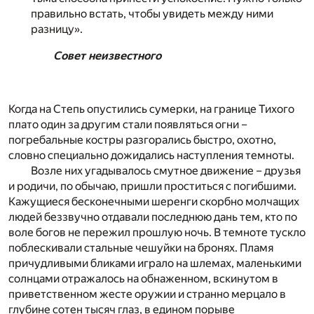
правильно встать, чтобы увидеть между ними
разницу».
Совет неизвестного
Когда на Степь опустились сумерки, на границе Тихого
плато один за другим стали появляться огни –
погребальные костры разгорались быстро, охотно,
словно специально дожидались наступления темноты.
Возле них угадывалось смутное движение – друзья
и родичи, по обычаю, пришли проститься с погибшими.
Кажущиеся бесконечными шеренги скорбно молчащих
людей беззвучно отдавали последнюю дань тем, кто по
воле богов не пережил прошлую ночь. В темноте тускло
поблескивали стальные чешуйки на бронях. Пламя
причудливыми бликами играло на шлемах, маленькими
солнцами отражалось на обнаженном, вскинутом в
приветственном жесте оружии и странно мерцало в
глубине сотен тысяч глаз, в едином порыве