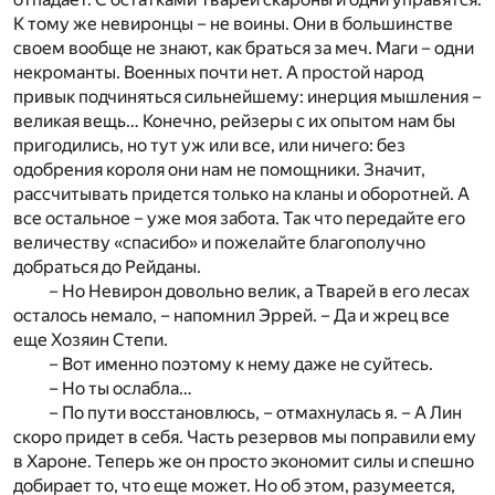
К тому же невиронцы – не воины. Они в большинстве
своем вообще не знают, как браться за меч. Маги – одни
некроманты. Военных почти нет. А простой народ
привык подчиняться сильнейшему: инерция мышления –
великая вещь… Конечно, рейзеры с их опытом нам бы
пригодились, но тут уж или все, или ничего: без
одобрения короля они нам не помощники. Значит,
рассчитывать придется только на кланы и оборотней. А
все остальное – уже моя забота. Так что передайте его
величеству «спасибо» и пожелайте благополучно
добраться до Рейданы.
– Но Невирон довольно велик, а Тварей в его лесах
осталось немало, – напомнил Эррей. – Да и жрец все
еще Хозяин Степи.
– Вот именно поэтому к нему даже не суйтесь.
– Но ты ослабла…
– По пути восстановлюсь, – отмахнулась я. – А Лин
скоро придет в себя. Часть резервов мы поправили ему
в Хароне. Теперь же он просто экономит силы и спешно
добирает то, что еще может. Но об этом, разумеется,