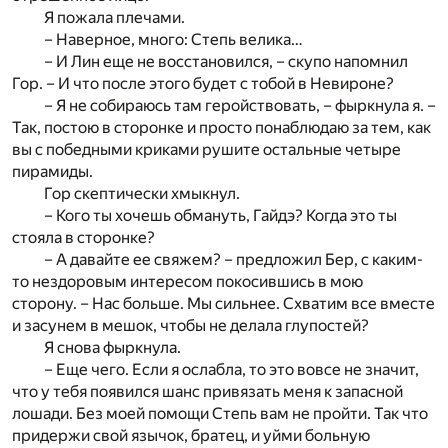
Я пожала плечами.
– Наверное, много: Степь велика…
– И Лин еще не восстановился, – скупо напомнил
Гор. – И что после этого будет с тобой в Невироне?
– Я не собираюсь там геройствовать, – фыркнула я. –
Так, постою в сторонке и просто понаблюдаю за тем, как
вы с победными криками рушите остальные четыре
пирамиды.
Гор скептически хмыкнул.
– Кого ты хочешь обмануть, Гайдэ? Когда это ты
стояла в сторонке?
– А давайте ее свяжем? – предложил Бер, с каким-
то нездоровым интересом покосившись в мою
сторону. – Нас больше. Мы сильнее. Схватим все вместе
и засунем в мешок, чтобы не делала глупостей?
Я снова фыркнула.
– Еще чего. Если я ослабла, то это вовсе не значит,
что у тебя появился шанс привязать меня к запасной
лошади. Без моей помощи Степь вам не пройти. Так что
придержи свой язычок, братец, и уйми больную