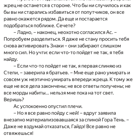
жрец не останется в стороне. Что бы ни случилось и как
бы вы ни старались избавиться от попутчиков, он все
равно окажется рядом. Да еще и постарается
подобраться поближе. Сечете?
– Ладно, – наконец, неохотно согласился Ас. –
Попробуем разделиться. Я даже не стану просить тебя
снова активировать Знаки – они забирают слишком
много сил. Но учти: если что-то пойдет не так, я тебя
найду.
– Если что-то пойдет не так, я первая слиняю из
Степи, – заверила я братьев. – Мне еще рано умирать и
совсем уж неэтично умирать впереди жреца. К тому же
еще не все дела закончены; не все ответы получены; не
все морды набиты… нельзя мне пока на тот свет.
Веришь?
Ас успокоенно опустил плечи.
– Но я все равно пойду с ней! – вдруг заявила
внезапно материализовавшаяся за спиной Гора Тень. –
Даже не вздумай отказаться, Гайдэ! Все равно не
отвяжешься!