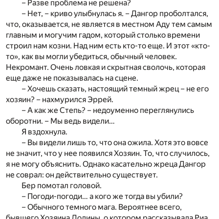
– Разве проблема не решена?
– Нет, – криво улыбнулась я. – Дангор проболтался,
что, оказывается, не является в местном Аду тем самым
главным и могучим гадом, который столько времени
строил нам козни. Над ним есть кто-то еще. И этот «кто-
то», как вы могли убедиться, обычный человек.
Некромант. Очень ловкая и скрытная сволочь, которая
еще даже не показывалась на сцене.
– Хочешь сказать, настоящий темный жрец – не его
хозяин? – нахмурился Эррей.
– А как же Степь? – недоуменно переглянулись
оборотни. – Мы ведь видели…
Я вздохнула.
– Вы видели лишь то, что она ожила. Хотя это вовсе
не значит, что у нее появился Хозяин. То, что случилось,
я не могу объяснить. Однако касательно жреца Дангор
не соврал: он действительно существует.
Бер помотал головой.
– Погоди-погоди… а кого же тогда вы убили?
– Обычного темного мага. Вероятнее всего,
бывшего Хозяина Долины, о котором рассказывала Риа.