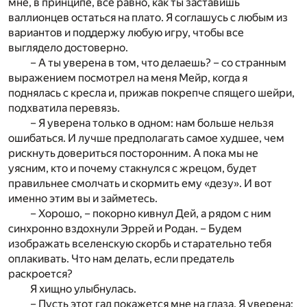
мне, в принципе, все равно, как ты заставишь
валлионцев остаться на плато. Я соглашусь с любым из
вариантов и поддержу любую игру, чтобы все
выглядело достоверно.
– А ты уверена в том, что делаешь? – со странным
выражением посмотрел на меня Мейр, когда я
поднялась с кресла и, прижав покрепче спящего шейри,
подхватила перевязь.
– Я уверена только в одном: нам больше нельзя
ошибаться. И лучше предполагать самое худшее, чем
рискнуть довериться посторонним. А пока мы не
уясним, кто и почему стакнулся с жрецом, будет
правильнее смолчать и скормить ему «дезу». И вот
именно этим вы и займетесь.
– Хорошо, – покорно кивнул Дей, а рядом с ним
синхронно вздохнули Эррей и Родан. – Будем
изображать вселенскую скорбь и старательно тебя
оплакивать. Что нам делать, если предатель
раскроется?
Я хищно улыбнулась.
– Пусть этот гад покажется мне на глаза. Я уверена: