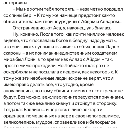
осторожна.
– Мы не хотим тебя потерять, – незаметно подошел
со спины Бер. – К тому же нам еще предстоит как-то
объяснять кланам твои неурядицы с Айдом и Алларом…
Отстранившись от Аса, я, наконец, улыбнулась.
Ну, конечно. После того, как почти миллион человек
видело, что я послала их богов в бездну, надо думать,
что они захотят услышать какие-то объяснения. Ладно
скароны – в их понимании единственным создателем
мира был Лойн, в то время как Аллар с Айдом – так,
просто мимо проходили. Но Лойна-то я как раз не
оскорбляла и не посылала к лешему, как некоторых. К
тому же эти необычные люди искренне верят, что я
имею право делать все, что угодно, кроме
апокалипсиса, поэтому обвинять меня во всех грехах не
будут. Возможно, вежливо поинтересуются причинами,
а потом так же вежливо кивнут и отойдут в сторонку.
Тогда как Валлион… и церковь в лице ал-тара и
орденцев, помешанных на вере в свое непогрешимое,
великолепное, мудрое, справедливое и белокрылое