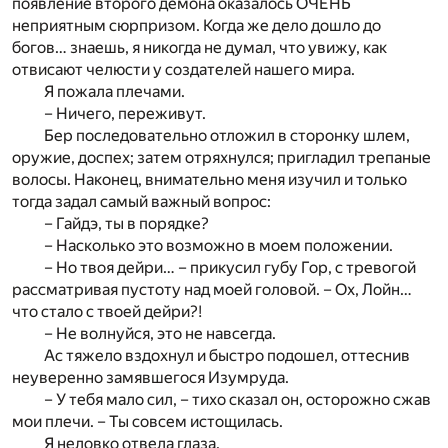
появление второго демона оказалось ОЧЕНЬ
неприятным сюрпризом. Когда же дело дошло до
богов… знаешь, я никогда не думал, что увижу, как
отвисают челюсти у создателей нашего мира.
Я пожала плечами.
– Ничего, переживут.
Бер последовательно отложил в сторонку шлем,
оружие, доспех; затем отряхнулся; пригладил трепаные
волосы. Наконец, внимательно меня изучил и только
тогда задал самый важный вопрос:
– Гайдэ, ты в порядке?
– Насколько это возможно в моем положении.
– Но твоя дейри… – прикусил губу Гор, с тревогой
рассматривая пустоту над моей головой. – Ох, Лойн…
что стало с твоей дейри?!
– Не волнуйся, это не навсегда.
Ас тяжело вздохнул и быстро подошел, оттеснив
неуверенно замявшегося Изумруда.
– У тебя мало сил, – тихо сказал он, осторожно сжав
мои плечи. – Ты совсем истощилась.
Я неловко отвела глаза.