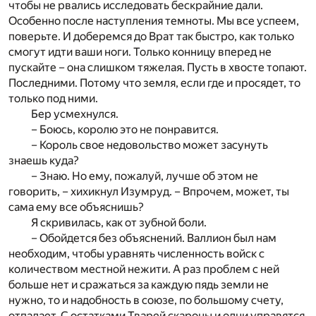
чтобы не рвались исследовать бескрайние дали.
Особенно после наступления темноты. Мы все успеем,
поверьте. И доберемся до Врат так быстро, как только
смогут идти ваши ноги. Только конницу вперед не
пускайте – она слишком тяжелая. Пусть в хвосте топают.
Последними. Потому что земля, если где и просядет, то
только под ними.
Бер усмехнулся.
– Боюсь, королю это не понравится.
– Король свое недовольство может засунуть
знаешь куда?
– Знаю. Но ему, пожалуй, лучше об этом не
говорить, – хихикнул Изумруд. – Впрочем, может, ты
сама ему все объяснишь?
Я скривилась, как от зубной боли.
– Обойдется без объяснений. Валлион был нам
необходим, чтобы уравнять численность войск с
количеством местной нежити. А раз проблем с ней
больше нет и сражаться за каждую пядь земли не
нужно, то и надобность в союзе, по большому счету,
отпадает. С остатками Тварей скароны и одни управятся.