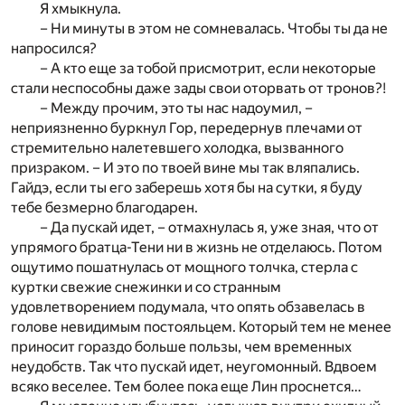
Я хмыкнула.
– Ни минуты в этом не сомневалась. Чтобы ты да не
напросился?
– А кто еще за тобой присмотрит, если некоторые
стали неспособны даже зады свои оторвать от тронов?!
– Между прочим, это ты нас надоумил, –
неприязненно буркнул Гор, передернув плечами от
стремительно налетевшего холодка, вызванного
призраком. – И это по твоей вине мы так вляпались.
Гайдэ, если ты его заберешь хотя бы на сутки, я буду
тебе безмерно благодарен.
– Да пускай идет, – отмахнулась я, уже зная, что от
упрямого братца-Тени ни в жизнь не отделаюсь. Потом
ощутимо пошатнулась от мощного толчка, стерла с
куртки свежие снежинки и со странным
удовлетворением подумала, что опять обзавелась в
голове невидимым постояльцем. Который тем не менее
приносит гораздо больше пользы, чем временных
неудобств. Так что пускай идет, неугомонный. Вдвоем
всяко веселее. Тем более пока еще Лин проснется…