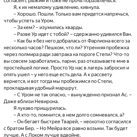
согласен с рыжим и тоже не прочь поразвлечься.
Я, к их немалому удивлению, кивнула.
– Хорошо. Пошли. Только вам придется напрячься,
чтобы успеть за Уром.
– За кем? – изумились хварды.
– Разве Ур идет с тобой? – сдержанно удивился Ван.
– Как бы я без него добралась от Фарлиона всего за
несколько часов? Пешком, что ли? Утренняя пробежка
через полмира ради завтрака на пороге Степи? Что-то
вы совсем заработались, парни, раз отказываете мне в
простейшей логике. Просто Ур нас в лагерь забросил и
опять ушел – у него еще есть дела. А к рассвету
вернется, и вот тогда мы пробежимся по Степи,
прокладывая удобный маршрут.
– С Уром не так опасно, – вынужденно признал Ас. –
Даже вблизи Невирона.
Я лукаво прищурилась.
– А кто-то, помнится, в нем долго сомневался, а?
– Он бегает быстрее Тварей, – неохотно согласился
с братом Бер. – Но Мейра все равно возьми. Так будет
лучше. А с Локом лучше вдвойне.