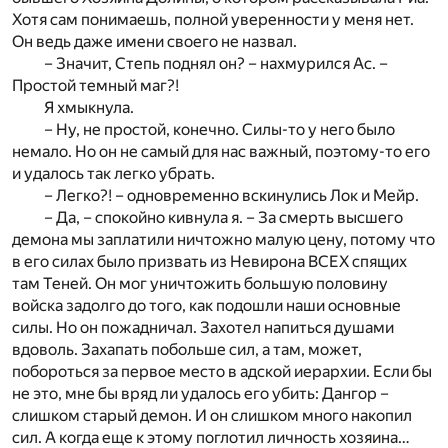
Хотя сам понимаешь, полной уверенности у меня нет.
Он ведь даже имени своего не назвал.
– Значит, Степь поднял он? – нахмурился Ас. –
Простой темный маг?!
Я хмыкнула.
– Ну, не простой, конечно. Силы-то у него было
немало. Но он не самый для нас важный, поэтому-то его
и удалось так легко убрать.
– Легко?! – одновременно вскинулись Лок и Мейр.
– Да, – спокойно кивнула я. – За смерть высшего
демона мы заплатили ничтожно малую цену, потому что
в его силах было призвать из Невирона ВСЕХ спящих
там Теней. Он мог уничтожить большую половину
войска задолго до того, как подошли наши основные
силы. Но он пожадничал. Захотел напиться душами
вдоволь. Захапать побольше сил, а там, может,
побороться за первое место в адской иерархии. Если бы
не это, мне бы вряд ли удалось его убить: Дангор –
слишком старый демон. И он слишком много накопил
сил. А когда еще к этому поглотил личность хозяина…