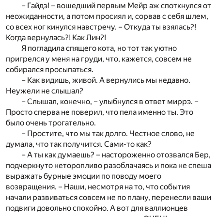
– Гайдэ! – вошедший первым Мейр аж споткнулся от
неожиданности, а потом просиял и, сорвав с себя шлем,
со всех ног кинулся навстречу. – Откуда ты взялась?!
Когда вернулась?! Как Лин?!
Я погладила спящего кота, но тот так уютно
пригрелся у меня на груди, что, кажется, совсем не
собирался просыпаться.
– Как видишь, живой. А вернулись мы недавно.
Неужели не слышал?
– Слышал, конечно, – улыбнулся в ответ миррэ. –
Просто сперва не поверил, что пела именно ты. Это
было очень трогательно.
– Простите, что мы так долго. Честное слово, не
думала, что так получится. Сами-то как?
– А ты как думаешь? – настороженно отозвался Бер,
подчеркнуто неторопливо разоблачаясь и пока не спеша
выражать бурные эмоции по поводу моего
возвращения. – Наши, несмотря на то, что события
начали развиваться совсем не по плану, перенесли ваши
подвиги довольно спокойно. А вот для валлионцев