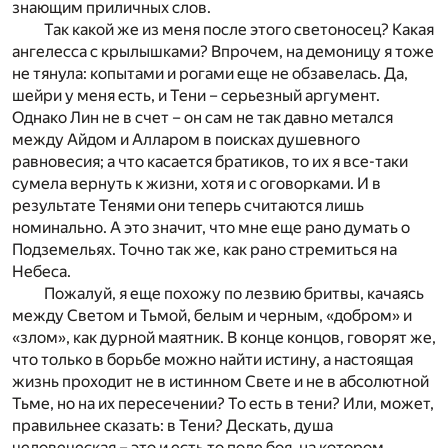
знающим приличных слов.
Так какой же из меня после этого светоносец? Какая
ангелесса с крылышками? Впрочем, на демоницу я тоже
не тянула: копытами и рогами еще не обзавелась. Да,
шейри у меня есть, и Тени – серьезный аргумент.
Однако Лин не в счет – он сам не так давно метался
между Айдом и Алларом в поисках душевного
равновесия; а что касается братиков, то их я все-таки
сумела вернуть к жизни, хотя и с оговорками. И в
результате Тенями они теперь считаются лишь
номинально. А это значит, что мне еще рано думать о
Подземельях. Точно так же, как рано стремиться на
Небеса.
Пожалуй, я еще похожу по лезвию бритвы, качаясь
между Светом и Тьмой, белым и черным, «добром» и
«злом», как дурной маятник. В конце концов, говорят же,
что только в борьбе можно найти истину, а настоящая
жизнь проходит не в истинном Свете и не в абсолютной
Тьме, но на их пересечении? То есть в тени? Или, может,
правильнее сказать: в Тени? Дескать, душа
человеческая – это и есть то поле боя, на котором