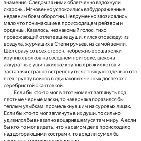
знамения. Следом за ними облегченно вздохнули
скароны. Мгновенно успокоились взбудораженные
недавним боем оборотни. Недоуменно заозирались
мало что понимающие в происходящем рейзеры и
орденцы. Казалось, незнакомый голос, тихо
провожающий отлетевшие души, лился отовсюду: из
воздуха, журчащих в Степи ручьев, из самой земли.
Шел сразу со всех сторон, небрежно ероша холки
крупных волков на соседнем пригорке, щекоча
аккуратные уши таких же крупных рыжих котов и
заставляя странно встрепенуться стоящую отдельно ото
всех группу воинов в одинаковых черных доспехах с
серебристой окантовкой.
Если бы кто-то мог в этот момент заглянуть под
плотные черные маски, то наверняка поразился бы
теплым улыбкам, промелькнувшим на суровых лицах.
Если бы кто-то мог заглянуть в их души, то сильно
удивился бы внезапно воцарившемуся там миру. А если
бы кто-то мог видеть, что на самом деле происходило
над догорающими кострами, то вряд ли сумел бы
сдержать громкое восклицание.