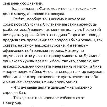
связанных со Знаками.
Подняв глаза на Фантомов и поняв, что слишком
долго молчу, я неловко кашлянула.
– Ребят… вообще-то, я никому и ничего не
собираюсь объяснять. С кланами вы сами как-нибудь
разберетесь. А валлионцы меня не волнуют. После той
ночи даже у дражайшего господина Георса нет повода
предъявлять претензии: все вопросы были решены, так
сказать, на самом высоком уровне. И я теперь –
официально нейтральная сторона. Никому не
подчиняюсь и ни у кого не прошу милостыни. Для меня
одинаково чужды все ваши боги, так что, полагаю, нет
никаких оснований считать меня темным магом, а Лина
– порождением Айда. Но если господин ал-тар надумает
обвинить нас в чернокнижии, то пусть пеняет на себя:
у меня нет настроения с ним препираться.
– Что думаешь делать дальше? – напряженно
спросил Ван.
– То же, что и планировала: избавиться от
Невирона.