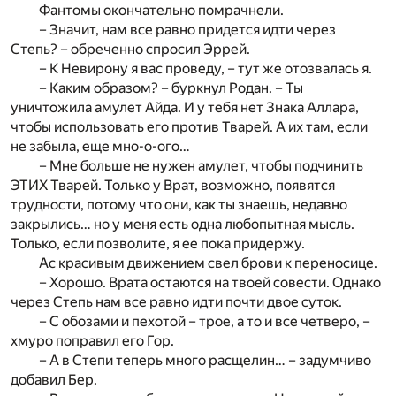
Фантомы окончательно помрачнели.
– Значит, нам все равно придется идти через
Степь? – обреченно спросил Эррей.
– К Невирону я вас проведу, – тут же отозвалась я.
– Каким образом? – буркнул Родан. – Ты
уничтожила амулет Айда. И у тебя нет Знака Аллара,
чтобы использовать его против Тварей. А их там, если
не забыла, еще мно-о-ого…
– Мне больше не нужен амулет, чтобы подчинить
ЭТИХ Тварей. Только у Врат, возможно, появятся
трудности, потому что они, как ты знаешь, недавно
закрылись… но у меня есть одна любопытная мысль.
Только, если позволите, я ее пока придержу.
Ас красивым движением свел брови к переносице.
– Хорошо. Врата остаются на твоей совести. Однако
через Степь нам все равно идти почти двое суток.
– С обозами и пехотой – трое, а то и все четверо, –
хмуро поправил его Гор.
– А в Степи теперь много расщелин… – задумчиво
добавил Бер.