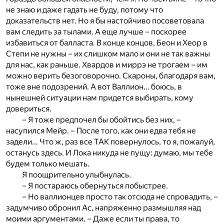
не знаю и даже гадать не буду, потому что
доказательств нет. Но я бы настойчиво посоветовала
вам следить за тылами. А еще лучше – поскорее
избавиться от балласта. В конце концов, Беон и Хеор в
Степи не нужны – их слишком мало и они не так важны
для нас, как раньше. Хвардов и миррэ не трогаем – им
можно верить безоговорочно. Скароны, благодаря вам,
тоже вне подозрений. А вот Валлион… боюсь, в
нынешней ситуации нам придется выбирать, кому
довериться.
– Я тоже предпочел бы обойтись без них, –
насупился Мейр. – После того, как они едва тебя не
задели… Что ж, раз все ТАК повернулось, то я, пожалуй,
останусь здесь. И Лока никуда не пущу: думаю, мы тебе
будем только мешать.
Я поощрительно улыбнулась.
– Я постараюсь обернуться побыстрее.
– Но валлионцев просто так отсюда не спровадить, –
задумчиво обронил Ас, напряженно размышляя над
моими аргументами. – Даже если ты права, то