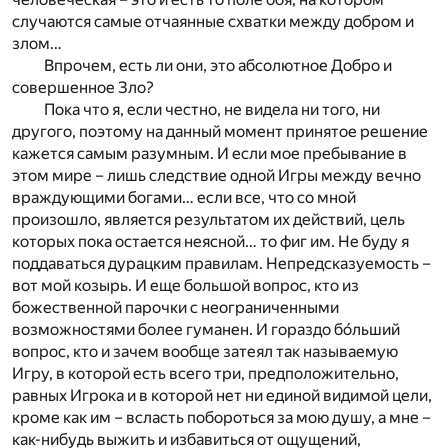
случаются самые отчаянные схватки между добром и
злом…
Впрочем, есть ли они, это абсолютное Добро и
совершенное Зло?
Пока что я, если честно, не видела ни того, ни
другого, поэтому на данный момент принятое решение
кажется самым разумным. И если мое пребывание в
этом мире – лишь следствие одной Игры между вечно
враждующими богами… если все, что со мной
произошло, является результатом их действий, цель
которых пока остается неясной… то фиг им. Не буду я
поддаваться дурацким правилам. Непредсказуемость –
вот мой козырь. И еще большой вопрос, кто из
божественной парочки с неограниченными
возможностями более гуманен. И гораздо бо́льший
вопрос, кто и зачем вообще затеял так называемую
Игру, в которой есть всего три, предположительно,
равных Игрока и в которой нет ни единой видимой цели,
кроме как им – всласть побороться за мою душу, а мне –
как-нибудь выжить и избавиться от ощущений,