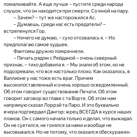
помалкивайте. А еще лучше – пустите среди народа
слушок, что он находится при смерти. Со мной на пару.
– Зачем? – тут же насторожился Ас.
– Думаешь, среди нас есть предатели? –
встрепенулся Гор.
– Ничего не думаю, – сухо отозвалась я. – Но
предполагаю самое худшее.
Фантомы дружно помрачнели.
– Печать рядом с Рейданой – очень скверный
признак, – тихо добавила я. – Мы знали об этом, но не
подозревали, что все настолько плохо. Как оказалось, в
Валлионе у нас тоже есть враг. Причем
высокопоставленный и очень хорошо осведомленный.
Об этом говорит существование Печати. Об этом
говорит заговор во главе с та Ворте. Об этом нам
напрямую сказал Лоррэй та Ларо. И это буквально
вчера подтвердил Дангор: жрец ВСЕГДА в курсе наших
планов. Он с самого начала только и делал, что выжидал.
Он не суетился, не гонялся за нами и вообще не
высовывался. Но не потому, что оказался обескуражен