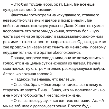
– Это был трудный бой, брат. Да и Лин все еще
нуждается в моей помощи.
Фантомы посмотрели на исхудавшего, ставшего
невероятно уязвимым шейри и помрачнели: Лин
действительно выглядел ужасно. Даже Харон не сумел
восполнить его резервы до конца, поэтому большую
часть времени он проводил в максимально экономном
режиме – то есть просто-напросто спал. Однако даже во
сне продолжал незаметно тянуть из меня силы, поэтому
неудивительно, что братья обеспокоились.
Правда, вопреки ожиданиям, они не возмутились в
голос, что я на целые сутки исчезла из лагеря. Изучив
мою несчастную, стремительно расходующуюся дейри,
Ас только покачал головой:
– Надеюсь, ты знаешь, что делаешь.
– Спасибо, брат, – благодарно прижалась к нему я,
стараясь не задеть Лина. – Знаю, что вы волновались, но
я не могу его бросить: Лин спас мне жизнь.
– Он спас твою душу, – так же тихо поправил Ас. – А
мы не забываем долгов, сестренка. Просто будь