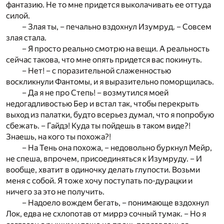
фантазию. Не то мне придется выколачивать ее оттуда
силой.
– Злая ты, – печально вздохнул Изумруд. – Совсем
злая стала.
– Я просто реально смотрю на вещи. А реальность
сейчас такова, что мне опять придется вас покинуть.
– Нет! – с поразительной слаженностью
воскликнули Фантомы, и я выразительно поморщилась.
– Да я не про Степь! – возмутился моей
недогадливостью Бер и встал так, чтобы перекрыть
выход из палатки, будто всерьез думал, что я попробую
сбежать. – Гайдэ! Куда ты пойдешь в таком виде?!
Знаешь, на кого ты похожа?!
– На Тень она похожа, – недовольно буркнул Мейр,
не спеша, впрочем, присоединяться к Изумруду. – И
вообще, хватит в одиночку делать глупости. Возьми
меня с собой. Я тоже хочу поступать по-дурацки и
ничего за это не получить.
– Надоело вождем бегать, – понимающе вздохнул
Лок, едва не схлопотав от миррэ сочный тумак. – Но я