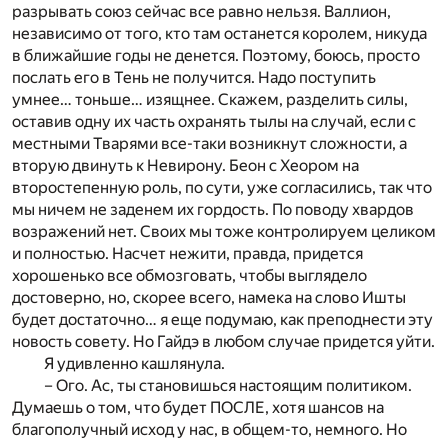
разрывать союз сейчас все равно нельзя. Валлион,
независимо от того, кто там останется королем, никуда
в ближайшие годы не денется. Поэтому, боюсь, просто
послать его в Тень не получится. Надо поступить
умнее… тоньше… изящнее. Скажем, разделить силы,
оставив одну их часть охранять тылы на случай, если с
местными Тварями все-таки возникнут сложности, а
вторую двинуть к Невирону. Беон с Хеором на
второстепенную роль, по сути, уже согласились, так что
мы ничем не заденем их гордость. По поводу хвардов
возражений нет. Своих мы тоже контролируем целиком
и полностью. Насчет нежити, правда, придется
хорошенько все обмозговать, чтобы выглядело
достоверно, но, скорее всего, намека на слово Ишты
будет достаточно… я еще подумаю, как преподнести эту
новость совету. Но Гайдэ в любом случае придется уйти.
Я удивленно кашлянула.
– Ого. Ас, ты становишься настоящим политиком.
Думаешь о том, что будет ПОСЛЕ, хотя шансов на
благополучный исход у нас, в общем-то, немного. Но