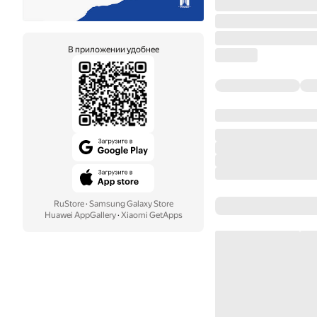
В приложении удобнее
RuStore
·
Samsung Galaxy Store
Huawei AppGallery
·
Xiaomi GetApps