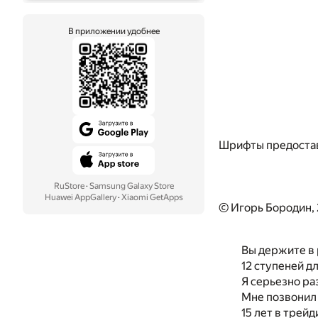
В приложении удобнее
Шрифты предоста
RuStore
·
Samsung Galaxy Store
Huawei AppGallery
·
Xiaomi GetApps
© Игорь Бородин,
Вы держите в 
12 ступеней дл
Я серьезно ра
Мне позвонил 
15 лет в трей