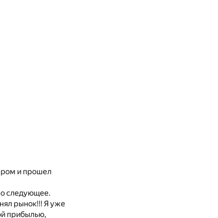
дером и прошел
ло следующее.
нял рынок!!! Я уже
ной прибылью,