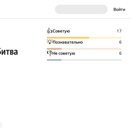
Войти
👍
Советую
17
💡
Познавательно
6
Битва
👎
Не советую
6