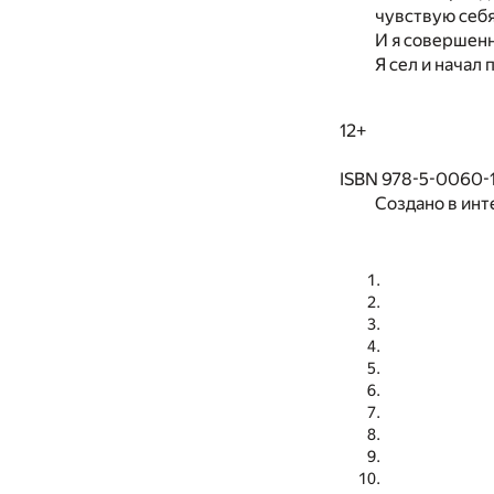
чувствую себ
И я совершенно
Я сел и начал 
12+
ISBN 978-5-0060-
Создано в инт