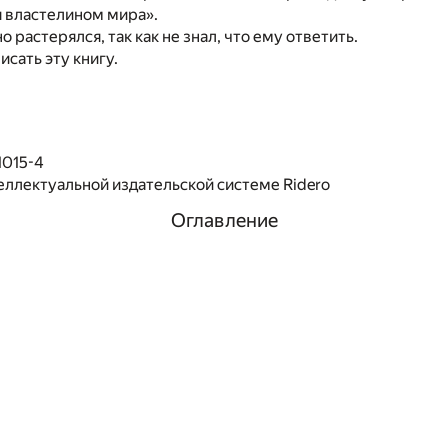
я властелином мира».
 растерялся, так как не знал, что ему ответить.
писать эту книгу.
1015-4
еллектуальной издательской системе Ridero
Оглавление