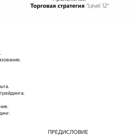
.
азование.
льта.
 трейдинга.
ние.
динг.
ПРЕДИСЛОВИЕ