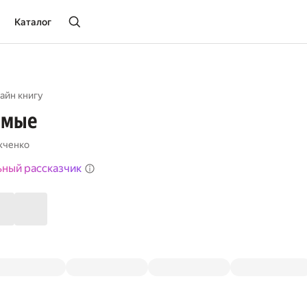
Каталог
айн книгу
имые
жченко
ьный рассказчик