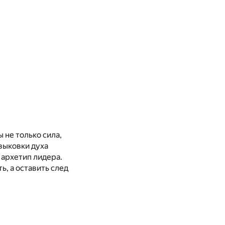
 не только сила,
 выковки духа
 архетип лидера.
ь, а оставить след