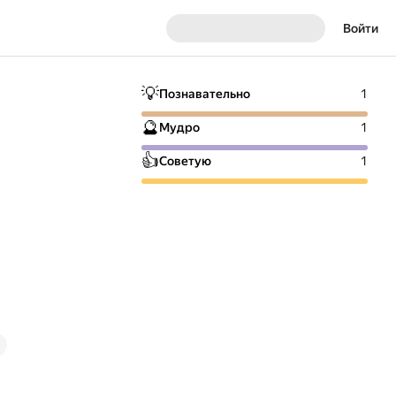
Войти
💡
Познавательно
1
🔮
Мудро
1
👍
Советую
1