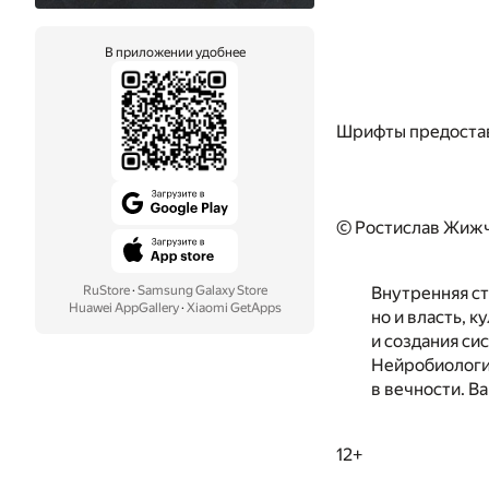
В приложении удобнее
Шрифты предоста
© Ростислав Жижч
RuStore
·
Samsung Galaxy Store
Внутренняя ст
Huawei AppGallery
·
Xiaomi GetApps
но и власть, 
и создания си
Нейробиология
в вечности. В
12+