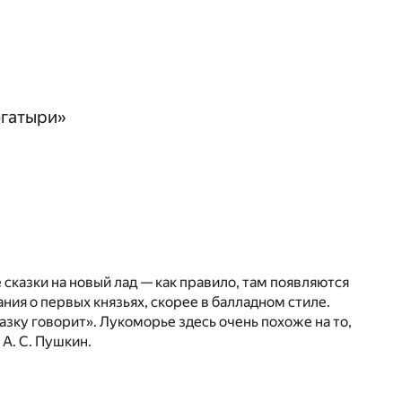
огатыри»
е сказки на новый лад — как правило, там появляются
ания о первых князьях, скорее в балладном стиле.
казку говорит». Лукоморье здесь очень похоже на то,
 А. С. Пушкин.