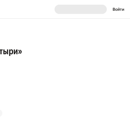
Войти
атыри»