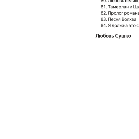
Любовь велико
Тамерлан и Ц
Пролог романа
Песня Волхва
Я должна это 
Любовь Сушко