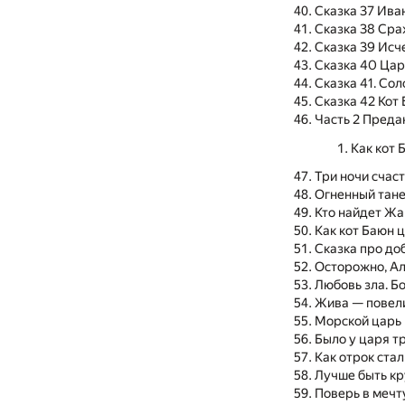
Сказка 37 Ива
Сказка 38 Ср
Сказка 39 Исч
Сказка 40 Цар
Сказка 41. Со
Сказка 42 Кот 
Часть 2 Преда
Как кот 
Три ночи счас
Огненный тан
Кто найдет Ж
Как кот Баюн 
Сказка про до
Осторожно, Ал
Любовь зла. Б
Жива — повел
Морской царь
Было у царя т
Как отрок ста
Лучше быть кр
Поверь в мечт