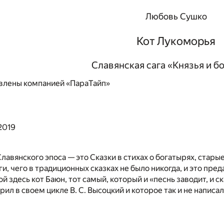
Любовь Сушко
Кот Лукоморья
Славянская сага «Князья и б
влены компанией «ПараТайп»
2019
Славянского эпоса — это Сказки в стихах о богатырях, стары
и, чего в традиционных сказках не было никогда, и это пред
й здесь кот Баюн, тот самый, который и «песнь заводит, и с
ил в своем цикле В. С. Высоцкий и которое так и не написал