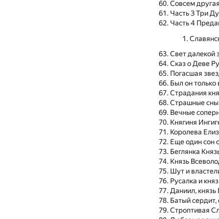
Совсем другая
Часть 3 Три Ду
Часть 4 Преда
Славянск
Свет далекой 
Сказ о Деве Р
Погасшая звез
Был он только
Страдания кня
Страшные сны
Вечные соперн
Княгиня Ингиг
Королева Елиз
Еще один сон 
Беглянка Княз
Князь Всеволо
Шут и властел
Русалка и кня
Даниил, князь 
Батый сердит,
Строптивая Сл