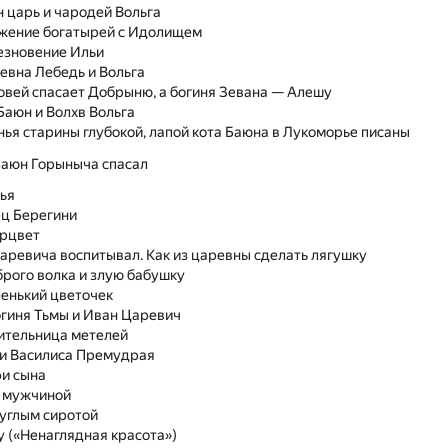
н царь и чародей Вольга
ажение богатырей с Идолищем
езновение Ильи
евна Лебедь и Вольга
ловей спасает Добрыню, а богиня Зевана — Алешу
Баюн и Волхв Вольга
нья старины глубокой, лапой кота Баюна в Лукоморье писаны
Баюн Горыныча спасал
тья
ец Берегини
арцвет
царевича воспитывал. Как из царевны сделать лягушку
брого волка и злую бабушку
енький цветочек
огиня Тьмы и Иван Царевич
ительница метелей
 и Василиса Премудрая
ри сына
л мужчиной
углым сиротой
у («Ненаглядная красота»)