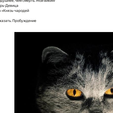
душнее, чем смерть. Мой викинг
арь-Девица
 «Князь-чародей
сказать. Пробуждение