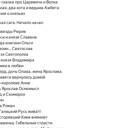
 сказка про Царевича и Волка
ная, два кота и ведьма Ажбета
ния о князьях
ая сага. Начало начал
звезды Рюрик
уси и князе Славене
да княгини Ольги
 воин… Святослав
зя Святополка
 князя Владимира
ики в любви
ерд, дочь Олава, жена Ярослава
авета вернулась домой
о королеве Анне
ь Ярослав Осмомысл
д и Скоморох
ин
зь Роман
Галицкий Русь жива!!!
 сгоревший Киев внемлет
авянка. Гибельные страсти