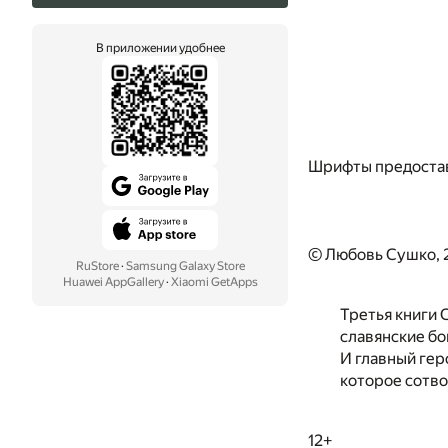
В приложении удобнее
Шрифты предоста
© Любовь Сушко, 
RuStore
·
Samsung Galaxy Store
Huawei AppGallery
·
Xiaomi GetApps
Третья книги 
славянские бог
И главный геро
которое сотвор
12+