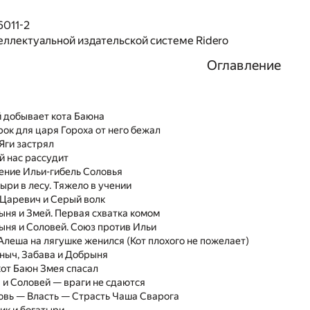
6011-2
еллектуальной издательской системе Ridero
Оглавление
я
й добывает кота Баюна
рок для царя Гороха от него бежал
 Яги застрял
й нас рассудит
ение Ильи-гибель Соловья
ыри в лесу. Тяжело в учении
 Царевич и Серый волк
ыня и Змей. Первая схватка комом
ыня и Соловей. Союз против Ильи
 Алеша на лягушке женился (Кот плохого не пожелает)
ыныч, Забава и Добрыня
кот Баюн Змея спасал
я и Соловей — враги не сдаются
овь — Власть — Страсть Чаша Сварога