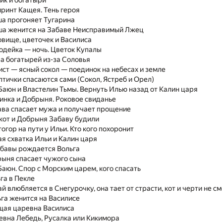
ник и богатыри
иринт Кащея. Тень героя
ша прогоняет Тугарина
ша женится на Забаве Неисправимый Лжец
овище, цветочек и Василиса
одейка — ночь. Цветок Купалы
ра богатырей из-за Соловья
ист — ясный сокол — поединок на небесах и земле
птички спасаются сами (Сокол, Ястреб и Орел)
 Баюн и Властелин Тьмы. Вернуть Илью назад от Калин царя
инка и Добрыня. Роковое свиданье
ава спасает мужа и получает прощение
 кот и Добрыня Забаву будили
огор на пути у Ильи. Кто кого похоронит
ая схватка Ильи и Калин царя
абавы рождается Вольга
рыня спасает чужого сына
Баюн. Спор с Морским царем, кого спасать
га в Пекле
й влюбляется в Снегурочку, она тает от страсти, кот и черти не см
ьга женится на Василисе
щая царевна Василиса
евна Лебедь, Русалка или Кикимора