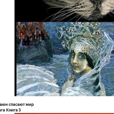
 Баюн спасают мир
га Книга 3