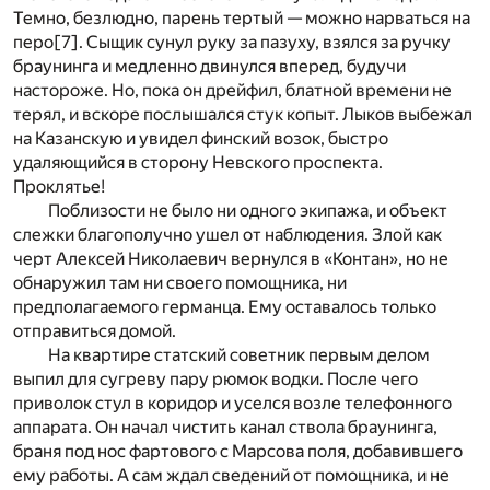
Темно, безлюдно, парень тертый — можно нарваться на
перо
[7]
. Сыщик сунул руку за пазуху, взялся за ручку
браунинга и медленно двинулся вперед, будучи
настороже. Но, пока он дрейфил, блатной времени не
терял, и вскоре послышался стук копыт. Лыков выбежал
на Казанскую и увидел финский возок, быстро
удаляющийся в сторону Невского проспекта.
Проклятье!
Поблизости не было ни одного экипажа, и объект
слежки благополучно ушел от наблюдения. Злой как
черт Алексей Николаевич вернулся в «Контан», но не
обнаружил там ни своего помощника, ни
предполагаемого германца. Ему оставалось только
отправиться домой.
На квартире статский советник первым делом
выпил для сугреву пару рюмок водки. После чего
приволок стул в коридор и уселся возле телефонного
аппарата. Он начал чистить канал ствола браунинга,
браня под нос фартового с Марсова поля, добавившего
ему работы. А сам ждал сведений от помощника, и не