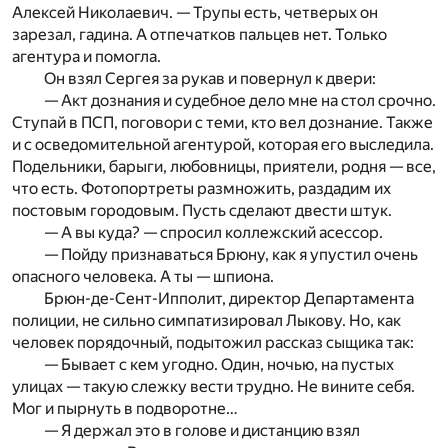
Алексей Николаевич. — Трупы есть, четверых он
зарезал, гадина. А отпечатков пальцев нет. Только
агентура и помогла.
Он взял Сергея за рукав и повернул к двери:
— Акт дознания и судебное дело мне на стол срочно.
Ступай в ПСП, поговори с теми, кто вел дознание. Также
и с осведомительной агентурой, которая его выследила.
Подельники, барыги, любовницы, приятели, родня — все,
что есть. Фотопортреты размножить, раздадим их
постовым городовым. Пусть сделают двести штук.
— А вы куда? — спросил коллежский асессор.
— Пойду признаваться Брюну, как я упустил очень
опасного человека. А ты — шпиона.
Брюн-де-Сент-Ипполит, директор Департамента
полиции, не сильно симпатизировал Лыкову. Но, как
человек порядочный, подытожил рассказ сыщика так:
— Бывает с кем угодно. Один, ночью, на пустых
улицах — такую слежку вести трудно. Не вините себя.
Мог и пырнуть в подворотне…
— Я держал это в голове и дистанцию взял