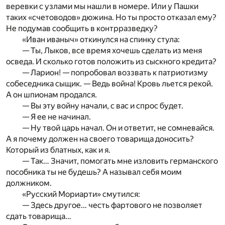
веревки с узлами мы нашли в номере. Или у Пашки
таких «счетоводов» дюжина. Но ты просто отказал ему?
Не подумав сообщить в контрразведку?
«Иван иваныч» откинулся на спинку стула:
— Ты, Лыков, все время хочешь сделать из меня
осведа. И сколько готов положить из сыскного кредита?
— Ларион! — попробовал воззвать к патриотизму
собеседника сыщик. — Ведь война! Кровь льется рекой.
А он шпионам продался.
— Вы эту войну начали, с вас и спрос будет.
— Я ее не начинал.
— Ну твой царь начал. Он и ответит, не сомневайся.
А я почему должен на своего товарища доносить?
Который из блатных, как и я.
— Так… Значит, помогать мне изловить германского
пособника ты не будешь? А называл себя моим
должником.
«Русский Мориарти» смутился:
— Здесь другое… честь фартового не позволяет
сдать товарища…