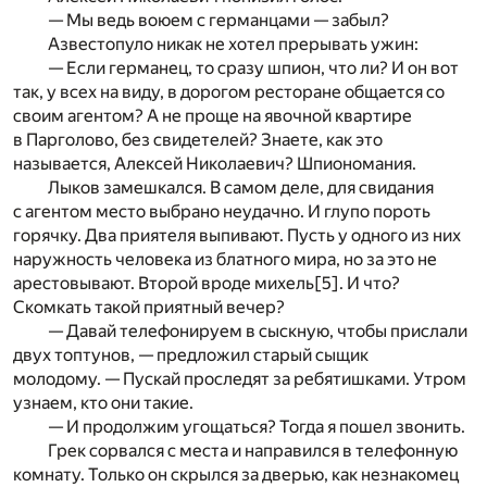
— Мы ведь воюем с германцами — забыл?
Азвестопуло никак не хотел прерывать ужин:
— Если германец, то сразу шпион, что ли? И он вот
так, у всех на виду, в дорогом ресторане общается со
своим агентом? А не проще на явочной квартире
в Парголово, без свидетелей? Знаете, как это
называется, Алексей Николаевич? Шпиономания.
Лыков замешкался. В самом деле, для свидания
с агентом место выбрано неудачно. И глупо пороть
горячку. Два приятеля выпивают. Пусть у одного из них
наружность человека из блатного мира, но за это не
арестовывают. Второй вроде михель
[5]
. И что?
Скомкать такой приятный вечер?
— Давай телефонируем в сыскную, чтобы прислали
двух топтунов, — предложил старый сыщик
молодому. — Пускай проследят за ребятишками. Утром
узнаем, кто они такие.
— И продолжим угощаться? Тогда я пошел звонить.
Грек сорвался с места и направился в телефонную
комнату. Только он скрылся за дверью, как незнакомец