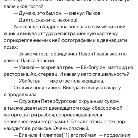
пальчиков гостя?
— Думаю, это был он, — кивнул Лыков.
— Да кто, скажите, наконец!
Александра Андреевна полезла в самый нижний
ящик и вынула оттуда регистрационную карточку
с прикрепленными к ней фотографиями в двенадцати
позах:
— Знакомьтесь: рецидивист Павел Главанаков по
кличке Пашка Бравый.
— Узнаю! — вскричал грек. — Ей-богу он, маттоид из
ресторана. Ах, стервец. И какая у него специальность?
— Убийства, — тихо ответила женщина.
Сыщики понурились. Вилодаки глянула в карту
и продолжила:
— Осужден Петербургским окружным судом
в тысяча девятьсот двенадцатом году к бессрочной
каторге за три разбоя, сопровождавшиеся
человеческими жертвами. Сбежал с этапа, с тех пор
находится в розыске. Очень опасный.
— Еле-еле Филиппов
[11]
его поймал, — продолжил