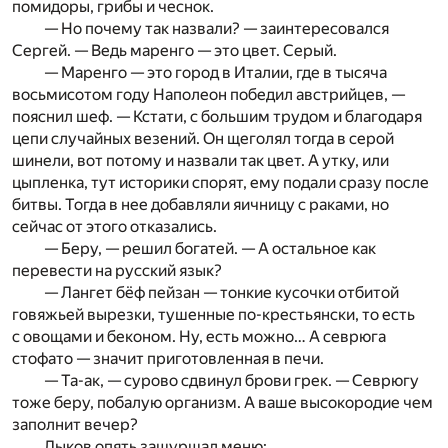
помидоры, грибы и чеснок.
— Но почему так назвали? — заинтересовался
Сергей. — Ведь маренго — это цвет. Серый.
— Маренго — это город в Италии, где в тысяча
восьмисотом году Наполеон победил австрийцев, —
пояснил шеф. — Кстати, с большим трудом и благодаря
цепи случайных везений. Он щеголял тогда в серой
шинели, вот потому и назвали так цвет. А утку, или
цыпленка, тут историки спорят, ему подали сразу после
битвы. Тогда в нее добавляли яичницу с раками, но
сейчас от этого отказались.
— Беру, — решил богатей. — А остальное как
перевести на русский язык?
— Лангет бёф пейзан — тонкие кусочки отбитой
говяжьей вырезки, тушенные по-крестьянски, то есть
с овощами и беконом. Ну, есть можно… А севрюга
стофато — значит приготовленная в печи.
— Та-ак, — сурово сдвинул брови грек. — Севрюгу
тоже беру, побалую организм. А ваше высокородие чем
заполнит вечер?
Лыков опять зашуршал меню: