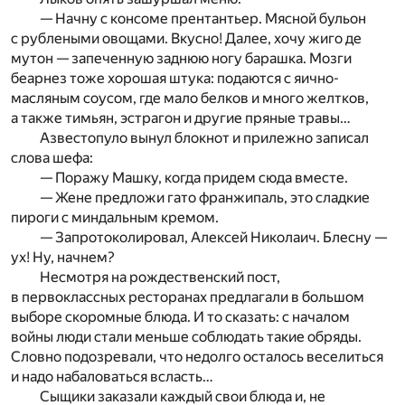
— Начну с консоме прентантьер. Мясной бульон
с рублеными овощами. Вкусно! Далее, хочу жиго де
мутон — запеченную заднюю ногу барашка. Мозги
беарнез тоже хорошая штука: подаются с яично-
масляным соусом, где мало белков и много желтков,
а также тимьян, эстрагон и другие пряные травы…
Азвестопуло вынул блокнот и прилежно записал
слова шефа:
— Поражу Машку, когда придем сюда вместе.
— Жене предложи гато франжипаль, это сладкие
пироги с миндальным кремом.
— Запротоколировал, Алексей Николаич. Блесну —
ух! Ну, начнем?
Несмотря на рождественский пост,
в первоклассных ресторанах предлагали в большом
выборе скоромные блюда. И то сказать: с началом
войны люди стали меньше соблюдать такие обряды.
Словно подозревали, что недолго осталось веселиться
и надо набаловаться всласть…
Сыщики заказали каждый свои блюда и, не