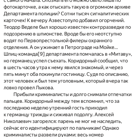
с самого начала. Опознать его можно было лишь по
фотокарточке, а как отыскать такую в огромном архиве
Департамента полиции? Сотни тысяч сигналитических
карточек! К вечеру Азвестопуло добавил огорчений.
Теодор Веделе был хорошо известен контрразведке по
подозрению в шпионстве. Вроде бы его неотступно
водят по Первопрестольной филеры охранного
отделения. А он ужинает в Петрограде на Мойке…
Шпиц-команда
[9]
департамента помчалась в «Митаву»,
но германец успел съехать. Коридорный сообщил, что
в шесть часов утра к нему явился знакомый, и через
пять минут оба покинули гостиницу. Судя по описанию,
этот человек и был тем уголовным, который вчера так
ловко провел Лыкова.
Прибыли криминалисты и долго снимали отпечатки
пальцев. Коридорный между тем вспомнил, что за
последнюю неделю утренний гость приходил
к германцу трижды и сиживал подолгу. Алексей
Николаевич загорелся: парень не мог не наследить,
сейчас его идентифицируют по пальчикам! Однако
криминалисты развели руками: весь номер