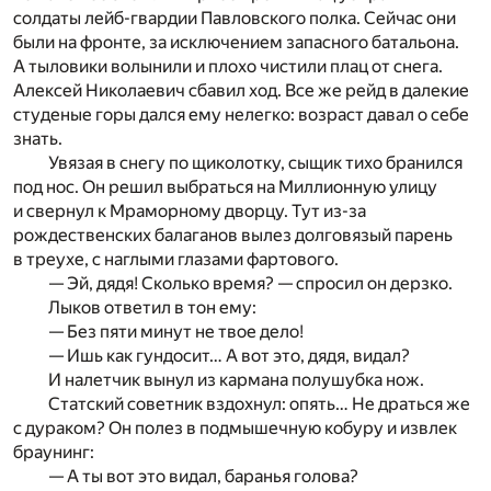
солдаты лейб-гвардии Павловского полка. Сейчас они
были на фронте, за исключением запасного батальона.
А тыловики волынили и плохо чистили плац от снега.
Алексей Николаевич сбавил ход. Все же рейд в далекие
студеные горы дался ему нелегко: возраст давал о себе
знать.
Увязая в снегу по щиколотку, сыщик тихо бранился
под нос. Он решил выбраться на Миллионную улицу
и свернул к Мраморному дворцу. Тут из-за
рождественских балаганов вылез долговязый парень
в треухе, с наглыми глазами фартового.
— Эй, дядя! Сколько время? — спросил он дерзко.
Лыков ответил в тон ему:
— Без пяти минут не твое дело!
— Ишь как гундосит… А вот это, дядя, видал?
И налетчик вынул из кармана полушубка нож.
Статский советник вздохнул: опять… Не драться же
с дураком? Он полез в подмышечную кобуру и извлек
браунинг:
— А ты вот это видал, баранья голова?