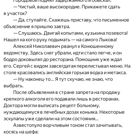
Городовой поднял задержанного и обыскал.
— Чистый, ваше высокородие. Прикажете сдать
в участок?
— Да, ступайте. Скажешь приставу, что письменное
объяснение я пришлю завтра.
— Слушаюсь. Двигай копытами, кузькина позевота!
Нашел на кого руку подымать — на самого Лыкова!
Алексей Николаевич рванул к Конюшенному
ведомству. Здесь снег убрали, идти стало легче, и он
бодро доковылял до ресторана. Помощник уже ждал
его. Сергей с видом завсегдатая перелистывал меню. На
столе красовались английская горькая водка и метакса.
— Ну наконец-то… Я тут скучаю, не знаю, что
выбрать.
После объявления в стране запрета на продажу
крепкого алкоголя его подавали лишь в ресторанах.
Доктора могли выписать рецепт больному,
нуждающемуся в лечебных дозах коньяка. Некоторые
эскулапы уже сделали на этом состояния…
Азвестопуло ворчливым тоном стал зачитывать,
косясь на шефа: