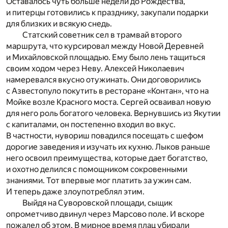
Оставалось чуть больше недели до Рождества,
и питерцы готовились к празднику, закупали подарки
для близких и всякую снедь.
Статский советник сел в трамвай второго
маршрута, что курсировал между Новой Деревней
и Михайловской площадью. Ему было лень тащиться
своим ходом через Неву. Алексей Николаевич
намеревался вкусно отужинать. Они договорились
с Азвестопуло покутить в ресторане «Контан», что на
Мойке возле Красного моста. Сергей осваивал новую
для него роль богатого человека. Вернувшись из Якутии
с капиталами, он постепенно входил во вкус.
В частности, нувориш повадился посещать с шефом
дорогие заведения и изучать их кухню. Лыков раньше
него освоил преимущества, которые дает богатство,
и охотно делился с помощником сокровенными
знаниями. Тот впервые мог платить за ужин сам.
И теперь даже злоупотреблял этим.
Выйдя на Суворовской площади, сыщик
опрометчиво двинул через Марсово поле. И вскоре
пожалел об этом. В мирное время плац убирали