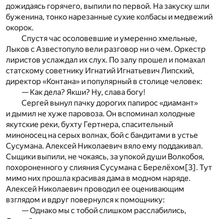
дожидаясь горячего, выпили по первой. На закуску шли
буженина, тонко нарезанные сухие колбасы и медвежий
окорок.
Спустя час осоловевшие и умеренно хмельные,
Лыков с Азвестопуло вели разговор ни о чем. Оркестр
лиристов услаждал их слух. По залу прошел и помахал
статскому советнику Игнатий Игнатьевич Липский,
директор «Контана» и популярный в столице человек:
— Как дела? Якши? Ну, слава богу!
Сергей вынул пачку дорогих папирос «диамант»
и дымил не хуже паровоза. Он вспоминал холодные
якутские реки, бухту Гертнера, спасительный
миноносец на серых волнах, бой с бандитами в устье
Сусумана. Алексей Николаевич вяло ему поддакивал.
Сыщики выпили, не чокаясь, за упокой души Волкобоя,
похороненного у слияния Сусумана с Берелёхом
[3]
. Тут
мимо них прошла красивая дама в модном наряде.
Алексей Николаевич проводил ее оценивающим
взглядом и вдруг повернулся к помощнику:
— Однако мы с тобой слишком расслабились,