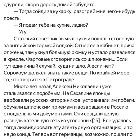
сдурели, скоро дорогу домой забудете.
— Тогда сойди за кухарку, разогрей мне чего-нибудь
поесть.
— Я подам тебе на кухне, ладно?
— Угу.
Статский советник вымыл руки и пошел в столовую
за английской горькой водкой. Отнес ее в кабинет, пряча
от жены, там ухнул большую рюмку и устало развалился
в кресле. Фартовые сговорились со шпионами… Если
тут единичный случай, куда ни шло. А если нет?
Сорокоум должен знать такие вещи. По крайней мере
то, что творится в Петрограде.
Много лет назад Алексей Николаевич уже
сталкивался с подобным. На Сахалине японцы
вербовали русских каторжников, устраивали им побеги,
обучали шпионским приемам и возвращали в Россию
с поддельными документами. Они создали целую
разведывательную сеть из уголовных
[15]
. Еле удалось
тогда ликвидировать эту агентурную организацию, и то
не до конца. Теперь вот германцы, возможно, пошли по