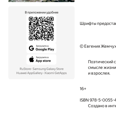
В приложении удобнее
Шрифты предоста
© Евгения Жемчуж
Поэтический с
смысле жизни.
RuStore
·
Samsung Galaxy Store
и взрослея.
Huawei AppGallery
·
Xiaomi GetApps
16+
ISBN 978-5-0055-
Создано в инт