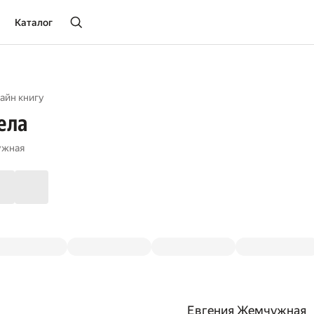
Каталог
айн книгу
ела
ужная
Евгения Жемчужная