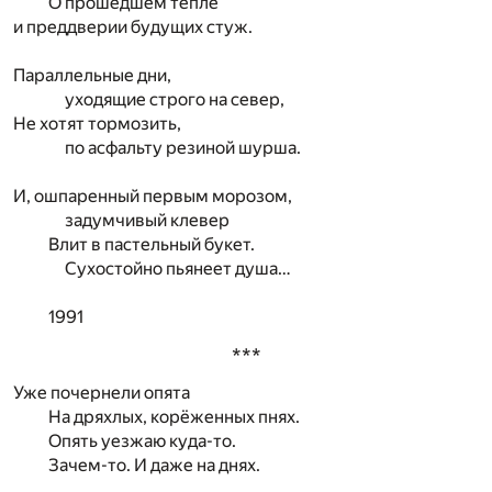
О прошедшем тепле
и преддверии будущих стуж.
Параллельные дни,
уходящие строго на север,
Не хотят тормозить,
по асфальту резиной шурша.
И, ошпаренный первым морозом,
задумчивый клевер
Влит в пастельный букет.
Сухостойно пьянеет душа…
1991
***
Уже почернели опята
На дряхлых, корёженных пнях.
Опять уезжаю куда-то.
Зачем-то. И даже на днях.