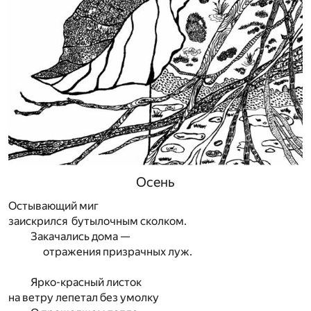
Осень
Остывающий миг
заискрился бутылочным сколком.
Закачались дома —
отражения призрачных луж.
Ярко-красный листок
на ветру лепетал без умолку