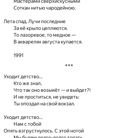
Мастерами сверхискусными
Соткан нитью чародейною.
Лета спад. Лучи последние
За её крыло цепляются.
То лазоревое, то медное —
В акварелях августа купается.
1991
***
Уходит детство…
Кто же знал,
Что так оно возьмёт — и выйдет?!
И не проститься, не увидеть:
Ты опоздал на свой вокзал.
Уходит детство…
Нам с тобой
Опять взгрустнулось. С этой нотой
Мы будем долго-долго топать