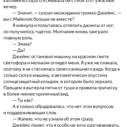
каплями которого я смывала бы с себя этот ужасный
вечер.
— Значит, — сказал неожиданно громко Джеймс, —
вы с Майклом больше не вместе?
Я кивнула и попыталась отлепить джинсы от ног,
но получилось тщетно. Молчание вновь заиграло
главную роль.
— Эмма?
— Да?
Джеймс остановил машину на красном свете
светофора и мельком оглядел меня. Я уже не плакала,
поэтому я не стеснялась своего внешнего вида. Когда я
только села в машину, я автоматически опустила
солнцезащитный козырек, в котором было зеркало.
Пальцем я вытерла пятна от туши и привела прическу
в более-менее приличный вид.
— Ты как?
А я только обрадовалась, что нет этих вопросов
и поддерживающих слов.
— Жалею, что не узнала об этом сразу.
Джеймс понял, что я особо не хочу разговаривать,