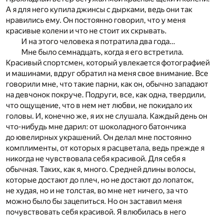
А я для него купила джинсы с дырками, ведь они так
нравились ему. Он постоянно говорил, что у меня
красивые колени и что не стоит их скрывать.
И на этого человека я потратила два года…
Мне было семнадцать, когда я его встретила.
Красивый спортсмен, который увлекается фотографией
и машинами, вдруг обратил на меня свое внимание. Все
говорили мне, что такие парни, как он, обычно западают
на девчонок покруче. Подруги, все, как одна, твердили,
что ощущение, что в нем нет любви, не покидало их
головы. И, конечно же, я их не слушала. Каждый день он
что-нибудь мне дарил: от шоколадного батончика
до ювелирных украшений. Он делал мне постоянно
комплименты, от которых я расцветала, ведь прежде я
никогда не чувствовала себя красивой. Для себя я
обычная. Таких, как я, много. Средней длины волосы,
которые достают до плеч, но не достают до лопаток,
не худая, но и не толстая, во мне нет ничего, за что
можно было бы зацепиться. Но он заставил меня
почувствовать себя красивой. Я влюбилась в него