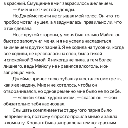
в красный. Смущение вмиг закрасилось желанием.
— У меня нет чистой одежды.
Но Джеймс почти не слышал мой голос. Он что-то
пробормотал и ушел, а я задумалась, правильно ли, что
я так сделала.
Но, с другой стороны, у меня был только Майкл, он
быстро заполучил меня, и я не успела насладиться
вниманием других парней. Я не ходила на тусовки, когда
все ходили, не целовалась на спор, была тихой
и спокойной Эммой. Я никогда не пила, а тем более
лишнего, ведь Майклу не нравился алкоголь, и он
запрещал мне.
Джеймс принес свою рубашку и остался смотреть,
как я ее надену. Мне и не хотелось, чтобы он
отворачивался, но одновременно мне было не по себе.
— Если бы я был художником, — сказал он, — я бы
обязательно тебя нарисовал.
Слышать комплименты от другого парня было
непривычно, поэтому я просто прошла мимо и зашла
в комнату. Кровать была заправлена темно-красным