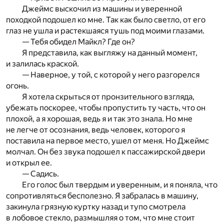
Джеймс выскочил из машины и уверенной
походкой подошел ко мне. Так как было светло, от его
глаз не ушла и растекшаяся тушь под моими глазами.
— Тебя обидел Майкл? Где он?
Я представила, как выгляжу на данный момент,
и залилась краской.
— Наверное, у той, с которой у него разгорелся
огонь.
Я хотела скрыться от пронзительного взгляда,
убежать поскорее, чтобы пропустить ту часть, что он
плохой, а я хорошая, ведь я и так это знала. Но мне
не легче от осознания, ведь человек, которого я
поставила на первое место, ушел от меня. Но Джеймс
молчал. Он без звука подошел к пассажирской двери
и открыл ее.
— Садись.
Его голос был твердым и уверенным, и я поняла, что
сопротивляться бесполезно. Я забралась в машину,
закинула грязную куртку назад и тупо смотрела
в лобовое стекло, размышляя о том, что мне стоит