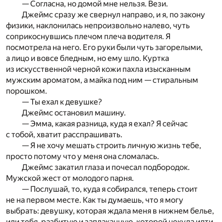
— Согласна, но домой мне нельзя. Вези.
Джеймс сразу же свернул направо, и я, по закону
физики, наклонилась непроизвольно налево, чуть
соприкоснувшись плечом плеча водителя. Я
посмотрела на него. Его руки были чуть загорелыми,
а лицо и вовсе бледным, но ему шло. Куртка
из искусственной черной кожи пахла изысканным
мужским ароматом, а майка под ним — стиральным
порошком.
— Ты ехал к девушке?
Джеймс остановил машину.
— Эмма, какая разница, куда я ехал? Я сейчас
с тобой, хватит расспрашивать.
— Я не хочу мешать строить личную жизнь тебе,
просто потому что у меня она сломалась.
Джеймс закатил глаза и почесал подбородок.
Мужской жест от молодого парня.
— Послушай, то, куда я собирался, теперь стоит
не на первом месте. Как ты думаешь, что я могу
выбрать: девушку, которая ждала меня в нижнем белье,
или тебя, разбитую и заплаканную, которой некуда идти