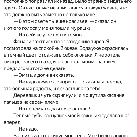
постоянно поправлял их назад. Было странно видеть его
здесь. Он настолько не вписывался в такую жизнь, что
это должно быть заметно не только мне.
— В этом свете ты еще красивее, — сказал он,
и от его голоса у меня пошли мурашки.
— Но сейчас уже почти темно…
Фонари зажглись по ограждению пирса. Я
посмотрела на спокойный океан. Вода уже окрасилась
в темный цвет, отражая в себе огоньки. Я не хотела
смотреть в его глаза, и океан стал моим главным
предлогом этого не делать.
— Эмма, я должен сказать…
— Не надо ничего говорить, — сказала я твердо, —
это большая радость, и я счастлива за тебя.
Деревяшки чуть скрипнули, и я ощутила касание
пальцев на своем плече.
— Но почему тогда я не счастлив?
Теплые губы коснулись моей кожи, и я сделала шаг
вперед.
— Не надо.
Воздух будто покинул мое тело. Мне было сложно