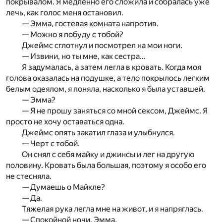
покрывалом. Я медленно его сложила и собралась уже
лечь, как голос меня остановил.
— Эмма, гостевая комната напротив.
— Можно я побуду с тобой?
Джеймс сглотнул и посмотрел на мои ноги.
— Извини, но ты мне, как сестра…
Я задумалась, а затем легла в кровать. Когда моя
голова оказалась на подушке, а тело покрылось легким
белым одеялом, я поняла, насколько я была уставшей.
— Эмма?
— Я не прошу заняться со мной сексом, Джеймс. Я
просто не хочу оставаться одна.
Джеймс опять закатил глаза и улыбнулся.
— Черт с тобой.
Он снял с себя майку и джинсы и лег на другую
половину. Кровать была большая, поэтому я особо его
не стесняла.
— Думаешь о Майкле?
— Да.
Тяжелая рука легла мне на живот, и я напряглась.
— Спокойной ночи, Эмма.