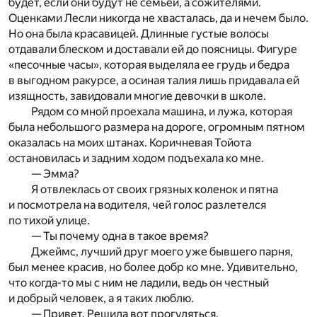
будет, если они будут не семьей, а сожителями.
Оценками Лесли никогда не хвасталась, да и нечем было.
Но она была красавицей. Длинные густые волосы
отдавали блеском и доставали ей до поясницы. Фигуре
«песочные часы», которая выделяла ее грудь и бедра
в выгодном ракурсе, а осиная талия лишь придавала ей
изящность, завидовали многие девочки в школе.
Рядом со мной проехала машина, и лужа, которая
была небольшого размера на дороге, огромным пятном
оказалась на моих штанах. Коричневая Тойота
остановилась и задним ходом подъехала ко мне.
— Эмма?
Я отвлеклась от своих грязных коленок и пятна
и посмотрела на водителя, чей голос разлетелся
по тихой улице.
— Ты почему одна в такое время?
Джеймс, лучший друг моего уже бывшего парня,
был менее красив, но более добр ко мне. Удивительно,
что когда-то мы с ним не ладили, ведь он честный
и добрый человек, а я таких люблю.
— Привет. Решила вот прогуляться.