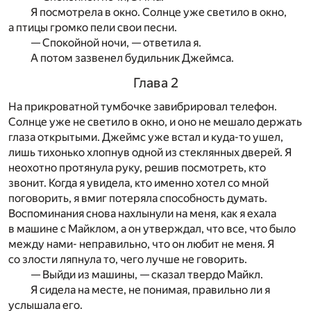
Я посмотрела в окно. Солнце уже светило в окно,
а птицы громко пели свои песни.
— Спокойной ночи, — ответила я.
А потом зазвенел будильник Джеймса.
Глава 2
На прикроватной тумбочке завибрировал телефон.
Солнце уже не светило в окно, и оно не мешало держать
глаза открытыми. Джеймс уже встал и куда-то ушел,
лишь тихонько хлопнув одной из стеклянных дверей. Я
неохотно протянула руку, решив посмотреть, кто
звонит. Когда я увидела, кто именно хотел со мной
поговорить, я вмиг потеряла способность думать.
Воспоминания снова нахлынули на меня, как я ехала
в машине с Майклом, а он утверждал, что все, что было
между нами- неправильно, что он любит не меня. Я
со злости ляпнула то, чего лучше не говорить.
— Выйди из машины, — сказал твердо Майкл.
Я сидела на месте, не понимая, правильно ли я
услышала его.