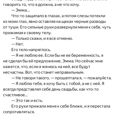
говорить то, что я должна, а не что хочу.
— Эмма…
Что-то защипало в глазах, а потом слезы потекли
из моих глаз, явно оставляя на щеках черные разводы
от туши. Его сильные руки развернули меня к себе, чуть
прижимая к своему телу.
— Только скажи, и я все отменю.
— Нет.
Его тело напряглось.
— Я не люблю ее. Если бы не ее беременность, я
не сделал бы ей предложение, Эмма. Но сейчас мне
кажется, что, если я женюсь на ней, все будут
несчастны. Вот, что станет неправильным.
— Не говори такого, — прошептала я, — пожалуйста.
— Я люблю тебя, я хочу быть с тобой, а не с ней. Я
всегда представлял себе день свадьбы, как что-то
счастливое…
— Это так и есть.
Его руки прижали меня к себе ближе, и я перестала
сопротивляться.