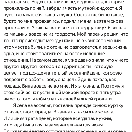
на асфальте. Воды стало меньше, ведь колеса, которые
проехались по ней, забрали часть мутной жидкости. Я
чувствовала себя, как эта лужа. Состояние было такое,
будто по мне проехались, подняли меня, а затем снова
проехались. А как назвать все это по-другому? Я вышла
из машины вовсе не из гордости. Мой парень решил, что
то, что происходит между нами, не вызывает эмоций,
что чувства были, но огонь не разгорается, а ведь жизнь
одна, и не стоит тратить ее на бессмысленные
отношения. На самом деле, я уже давно знала, что у него
другая. Другая, которой он дарит цветы, которую
целует под дождем в теплый весенний день, которую
подвозит с работы, ведь она целый день пахала, как
лошадь. Вина вовсе не во мне. И я это знала. Поэтому я
стою сейчас на пустынной мокрой дороге в пять утра
вместо того, чтобы спать в своей мягкой кровати.
Я села на асфальт, постелив прежде синюю куртку
от известного бренда. Вызывать такси я не хотела.
И лишняя трата денег, которые всегда так нужны,
и погода была почти замечательная для июня.
Прохладный ветер остужал мои красные щеки и колени.