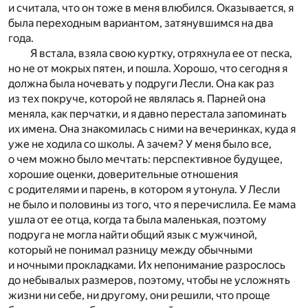
и считала, что он тоже в меня влюбился. Оказывается, я
была переходным вариантом, затянувшимся на два
года.
Я встала, взяла свою куртку, отряхнула ее от песка,
но не от мокрых пятен, и пошла. Хорошо, что сегодня я
должна была ночевать у подруги Лесли. Она как раз
из тех покруче, которой не являлась я. Парней она
меняла, как перчатки, и я давно перестала запоминать
их имена. Она знакомилась с ними на вечеринках, куда я
уже не ходила со школы. А зачем? У меня было все,
о чем можно было мечтать: перспективное будущее,
хорошие оценки, доверительные отношения
с родителями и парень, в котором я утонула. У Лесли
не было и половины из того, что я перечислила. Ее мама
ушла от ее отца, когда та была маленькая, поэтому
подруга не могла найти общий язык с мужчиной,
который не понимал разницу между обычными
и ночными прокладками. Их непонимание разрослось
до небывалых размеров, поэтому, чтобы не усложнять
жизни ни себе, ни другому, они решили, что проще