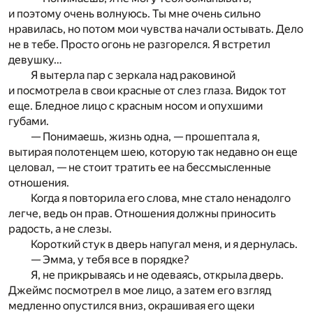
и поэтому очень волнуюсь. Ты мне очень сильно
нравилась, но потом мои чувства начали остывать. Дело
не в тебе. Просто огонь не разгорелся. Я встретил
девушку…
Я вытерла пар с зеркала над раковиной
и посмотрела в свои красные от слез глаза. Видок тот
еще. Бледное лицо с красным носом и опухшими
губами.
— Понимаешь, жизнь одна, — прошептала я,
вытирая полотенцем шею, которую так недавно он еще
целовал, — не стоит тратить ее на бессмысленные
отношения.
Когда я повторила его слова, мне стало ненадолго
легче, ведь он прав. Отношения должны приносить
радость, а не слезы.
Короткий стук в дверь напугал меня, и я дернулась.
— Эмма, у тебя все в порядке?
Я, не прикрываясь и не одеваясь, открыла дверь.
Джеймс посмотрел в мое лицо, а затем его взгляд
медленно опустился вниз, окрашивая его щеки