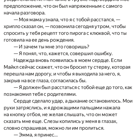
предположение, что он был напряженным с самого
начала разговора.
— Моя мама узнала, что я с тобой расстался, —
хрипло сказал он, — позвонила сегодня утром, чтобы
спросить у тебя рецепт того пирога с клюквой, что ты
готовила на ее день рождения.
— И зачем ты мне это говоришь?
— Я понял, что, кажется, совершил ошибку.
Надежда вновь появилась в моем сердце. Если
Майкл сейчас скажет, что он бросил ту стерву, которая
перешла нам дорогу, и чтобы я выходила за него, я,
закрыв на все глаза, согласилась бы.
— Я должен был расстаться с тобой еще до того, как
познакомил тебя с родителями.
Сердце сделало удар, а дыхание остановилось. Мои
руки затряслись, и я дрожащими пальцами нажала
на кнопку отбоя, не желая слышать, что он может
сказать мне еще. Слезы копились у меня в глазах,
словно спрашивая, можно ли им пролиться.
— Эмма, я принес…