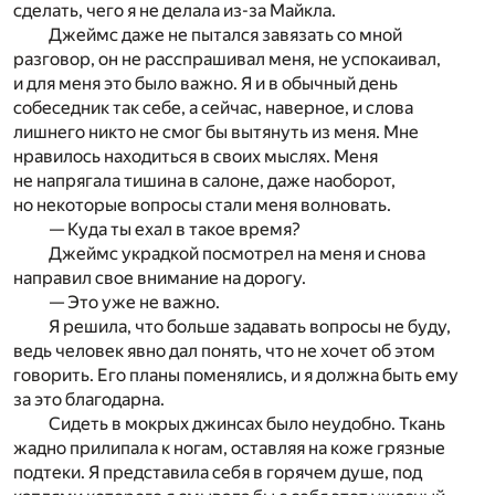
сделать, чего я не делала из-за Майкла.
Джеймс даже не пытался завязать со мной
разговор, он не расспрашивал меня, не успокаивал,
и для меня это было важно. Я и в обычный день
собеседник так себе, а сейчас, наверное, и слова
лишнего никто не смог бы вытянуть из меня. Мне
нравилось находиться в своих мыслях. Меня
не напрягала тишина в салоне, даже наоборот,
но некоторые вопросы стали меня волновать.
— Куда ты ехал в такое время?
Джеймс украдкой посмотрел на меня и снова
направил свое внимание на дорогу.
— Это уже не важно.
Я решила, что больше задавать вопросы не буду,
ведь человек явно дал понять, что не хочет об этом
говорить. Его планы поменялись, и я должна быть ему
за это благодарна.
Сидеть в мокрых джинсах было неудобно. Ткань
жадно прилипала к ногам, оставляя на коже грязные
подтеки. Я представила себя в горячем душе, под