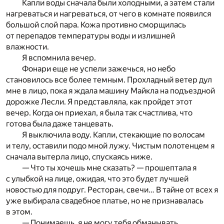
Капли воды сначала были холодными, а затем стали
нагреваться и нагреваться, от чего в комнате появился
большой слой пара. Кожа противно сморщилась
от перепадов температуры воды и излишней
влажности.
Я вспомнила вечер.
Фонари еще не успели зажечься, но небо
становилось все более темным. Прохладный ветер дул
мне в лицо, пока я ждала машину Майкла на подъездной
дорожке Лесли. Я представляла, как пройдет этот
вечер. Когда он приехал, я была так счастлива, что
готова была даже танцевать.
Я выключила воду. Капли, стекающие по волосам
и телу, оставили подо мной лужу. Чистым полотенцем я
сначала вытерла лицо, спускаясь ниже.
— Что ты хочешь мне сказать? — прошептала я
с улыбкой на лице, ожидая, что это будет лучшей
новостью для подруг. Ресторан, свечи… В тайне от всех я
уже выбирала свадебное платье, но не признавалась
в этом.
— Понимаешь, я не могу тебя обманывать,