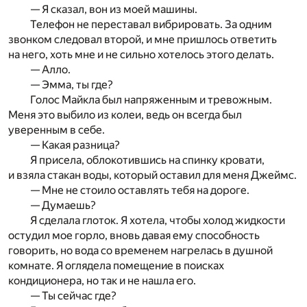
— Я сказал, вон из моей машины.
Телефон не переставал вибрировать. За одним
звонком следовал второй, и мне пришлось ответить
на него, хоть мне и не сильно хотелось этого делать.
— Алло.
— Эмма, ты где?
Голос Майкла был напряженным и тревожным.
Меня это выбило из колеи, ведь он всегда был
уверенным в себе.
— Какая разница?
Я присела, облокотившись на спинку кровати,
и взяла стакан воды, который оставил для меня Джеймс.
— Мне не стоило оставлять тебя на дороге.
— Думаешь?
Я сделала глоток. Я хотела, чтобы холод жидкости
остудил мое горло, вновь давая ему способность
говорить, но вода со временем нагрелась в душной
комнате. Я оглядела помещение в поисках
кондиционера, но так и не нашла его.
— Ты сейчас где?