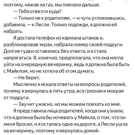
поэтому, нажав на газ, мы поехали дальше.
— Тебя отвезти куда?
— Только не к родителям, — и чуть успокоившись,
добавила, — к Лесли. Только подожди, я должна ей
набрать.
Я достала телефон из кармана штанов и,
разблокировав экран, набрала номер своей подруги.
Долгие гудки оставались без ответа, и я стала
напрягаться. Я, конечно, предполагала, что она могла
уйти на очередную вечеринку, ведь я должна была быть
с Майклом, но не хотела об этом думать.
— Не берет.
Мысленно я искала ответы на вопросы родителей,
почему я вернулась в пять утра, вся грязная и мокрая
от подруги.
— Звучит ужасно, но мы можем поехать ко мне.
Я представила лица родителей, когда они узнали,
что я должна была бы ночевать у Майкла, о том, что он
меня бросил, и я осталась одна на дороге, а Лесли ушла
на вечеринку, поэтому я вернулась домой.