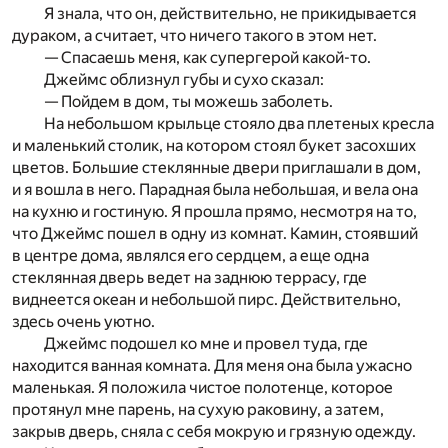
Я знала, что он, действительно, не прикидывается
дураком, а считает, что ничего такого в этом нет.
— Спасаешь меня, как супергерой какой-то.
Джеймс облизнул губы и сухо сказал:
— Пойдем в дом, ты можешь заболеть.
На небольшом крыльце стояло два плетеных кресла
и маленький столик, на котором стоял букет засохших
цветов. Большие стеклянные двери приглашали в дом,
и я вошла в него. Парадная была небольшая, и вела она
на кухню и гостиную. Я прошла прямо, несмотря на то,
что Джеймс пошел в одну из комнат. Камин, стоявший
в центре дома, являлся его сердцем, а еще одна
стеклянная дверь ведет на заднюю террасу, где
виднеется океан и небольшой пирс. Действительно,
здесь очень уютно.
Джеймс подошел ко мне и провел туда, где
находится ванная комната. Для меня она была ужасно
маленькая. Я положила чистое полотенце, которое
протянул мне парень, на сухую раковину, а затем,
закрыв дверь, сняла с себя мокрую и грязную одежду.