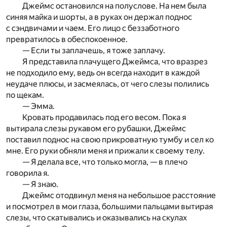
Джеймс остановился на полуслове. На нем была
синяя майка и шорты, а в руках он держал поднос
с сэндвичами и чаем. Его лицо с беззаботного
превратилось в обеспокоенное.
— Если ты заплачешь, я тоже заплачу.
Я представила плачущего Джеймса, что вразрез
не подходило ему, ведь он всегда находит в каждой
неудаче плюсы, и засмеялась, от чего слезы полились
по щекам.
— Эмма.
Кровать продавилась под его весом. Пока я
вытирала слезы рукавом его рубашки, Джеймс
поставил поднос на свою прикроватную тумбу и сел ко
мне. Его руки обняли меня и прижали к своему телу.
— Я делала все, что только могла, — в плечо
говорила я.
— Я знаю.
Джеймс отодвинул меня на небольшое расстояние
и посмотрел в мои глаза, большими пальцами вытирая
слезы, что скатывались и оказывались на скулах