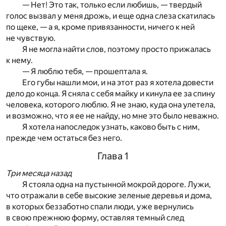
— Нет! Это так, только если любишь, — твердый
голос вызвал у меня дрожь, и еще одна слеза скатилась
по щеке, — а я, кроме привязанности, ничего к ней
не чувствую.
Я не могла найти слов, поэтому просто прижалась
к нему.
— Я люблю тебя, — прошептала я.
Его губы нашли мои, и на этот раз я хотела довести
дело до конца. Я сняла с себя майку и кинула ее за спину
человека, которого люблю. Я не знаю, куда она улетела,
и возможно, что я ее не найду, но мне это было неважно.
Я хотела напоследок узнать, каково быть с ним,
прежде чем остаться без него.
Глава 1
Три месяца назад
Я стояла одна на пустынной мокрой дороге. Лужи,
что отражали в себе высокие зеленые деревья и дома,
в которых беззаботно спали люди, уже вернулись
в свою прежнюю форму, оставляя темный след