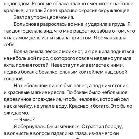
водопадом. Розовые облака плавно сменяются на более
красные, и теплый свет красиво окрасил окружающее.
Завтра утром церемония.
Боль снова разрослась во мне и ударила в грудь. Я
так долго делала вид, что мне радостно, забыв о том, что
я на самом деле испытывала при этом. Я обманывала
себя.
Волна смыла песок с моих ног, и я решила подняться
на небольшой пирс, с которого совсем недавно уплыла
яхта, полная гостей. Невеста уплыла вместе с ними,
подняв бокал с безалкогольным коктейлем над своей
головой.
На небольшом пирсе был навес, а под ним столик
и красивые мягкие кресла. По бокам было небольшое
деревянное ограждение, чтобы человек, который сел
на скамейку, не упал в воду. Красиво и богато. Это было
ожидаемо.
— Эмма?
Я обернулась. Он изменился. Отрастил бороду,
а волнистые волосы падали на глаза, из-за чего он