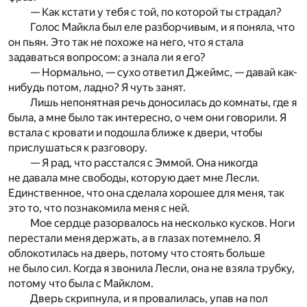
— Как кстати у тебя с той, по которой ты страдал?
Голос Майкла был еле разборчивым, и я поняла, что
он пьян. Это так не похоже на него, что я стала
задаваться вопросом: а знала ли я его?
— Нормально, — сухо ответил Джеймс, — давай как-
нибудь потом, ладно? Я чуть занят.
Лишь непонятная речь доносилась до комнаты, где я
была, а мне было так интересно, о чем они говорили. Я
встала с кровати и подошла ближе к двери, чтобы
прислушаться к разговору.
— Я рад, что расстался с Эммой. Она никогда
не давала мне свободы, которую дает мне Лесли.
Единственное, что она сделала хорошее для меня, так
это то, что познакомила меня с ней.
Мое сердце разорвалось на несколько кусков. Ноги
перестали меня держать, а в глазах потемнело. Я
облокотилась на дверь, потому что стоять больше
не было сил. Когда я звонила Лесли, она не взяла трубку,
потому что была с Майклом.
Дверь скрипнула, и я провалилась, упав на пол