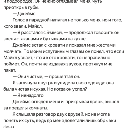
и подбородке. Он нежно оглядывал меня, чуть
приоткрыв губы.
— Джеймс.
Голос в парадной напугал не только меня, но и того,
кого звали. Майкл.
— Я расстался с Эммой, — продолжал говорить он,
звеня стаканами и бутылками на кухне.
Джеймс встал с кровати и показал мне жестами
молчать. По моим испуганным глазам он понял, что если
Майкл узнает, что я в его кровати, то неправильно
поймет. Он, почти не издавая звуков, протянул мне
пакет.
— Они чистые, — прошептал он.
Я заглянула внутрь и увидела свою одежду: она
была чистая и сухая. Но когда он успел?
— Я ненадолго.
Джеймс оглядел меня и, прикрывая дверь, вышел
за пределы комнаты.
Я слышала разговор двух друзей, но не могла
понять их суть, ведь до меня долетали лишь обрывки
фраз.