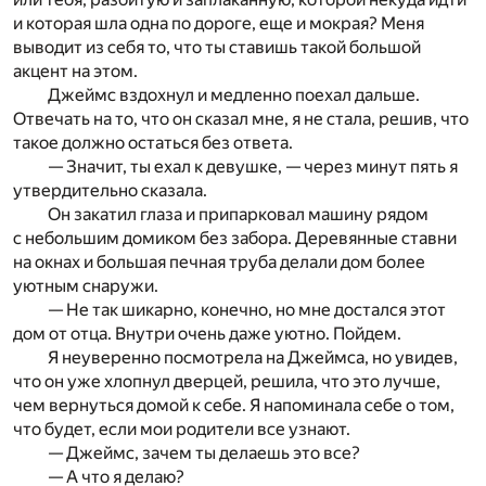
и которая шла одна по дороге, еще и мокрая? Меня
выводит из себя то, что ты ставишь такой большой
акцент на этом.
Джеймс вздохнул и медленно поехал дальше.
Отвечать на то, что он сказал мне, я не стала, решив, что
такое должно остаться без ответа.
— Значит, ты ехал к девушке, — через минут пять я
утвердительно сказала.
Он закатил глаза и припарковал машину рядом
с небольшим домиком без забора. Деревянные ставни
на окнах и большая печная труба делали дом более
уютным снаружи.
— Не так шикарно, конечно, но мне достался этот
дом от отца. Внутри очень даже уютно. Пойдем.
Я неуверенно посмотрела на Джеймса, но увидев,
что он уже хлопнул дверцей, решила, что это лучше,
чем вернуться домой к себе. Я напоминала себе о том,
что будет, если мои родители все узнают.
— Джеймс, зачем ты делаешь это все?
— А что я делаю?