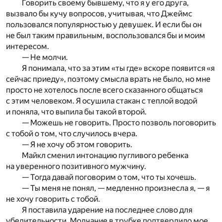
Говорить своему бывшему, что я у его друга,
вызвало бы кучу вопросов, учитывая, что Джеймс
пользовался популярностью у девушек. И если бы он
не был таким правильным, воспользовался бы и моим
интересом.
— Не молчи.
Я понимала, что за этим «ты где» вскоре появится «я
сейчас приеду», поэтому смысла врать не было, но мне
просто не хотелось после всего сказанного общаться
с этим человеком. Я осушила стакан с теплой водой
и поняла, что выпила бы такой второй.
— Можешь не говорить. Просто позволь поговорить
с тобой о том, что случилось вчера.
— Я не хочу об этом говорить.
Майкл сменил интонацию пугливого ребенка
на уверенного позитивного мужчину.
— Тогда давай поговорим о том, что ты хочешь.
— Ты меня не понял, — медленно произнесла я, — я
не хочу говорить с тобой.
Я поставила ударение на последнее слово для
убедительности. Молчание в трубке подтвердило мое