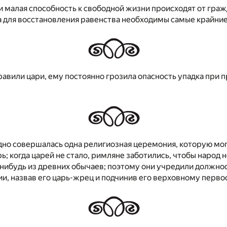
 малая способность к свободной жизни происходят от гра
а для восстановления равенства необходимы самые крайни
авили цари, ему постоянно грозила опасность упадка при 
дно совершалась одна религиозная церемония, которую мо
рь; когда царей не стало, римляне заботились, чтобы народ 
-нибудь из древних обычаев; поэтому они учредили должно
и, назвав его царь-жрец и подчинив его верховному перв