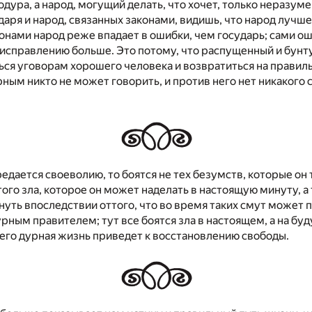
дура, а народ, могущий делать, что хочет, только неразуме
даря и народ, связанных законами, видишь, что народ лучше;
онами народ реже впадает в ошибки, чем государь; сами о
х исправлению больше. Это потому, что распущенный и бун
ся уговорам хорошего человека и возвратиться на правильн
ным никто не может говорить, и против него нет никакого 
редается своеволию, то боятся не тех безумств, которые он 
того зла, которое он может наделать в настоящую минуту, а 
уть впоследствии оттого, что во время таких смут может п
урным правителем; тут все боятся зла в настоящем, а на б
 его дурная жизнь приведет к восстановлению свободы.