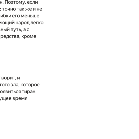
н. Поэтому, если
 точно так же и не
шибки его меньше,
тующий народ легко
ый путь, а с
средства, кроме
творит, и
того зла, которое
оявиться тиран.
удущее время