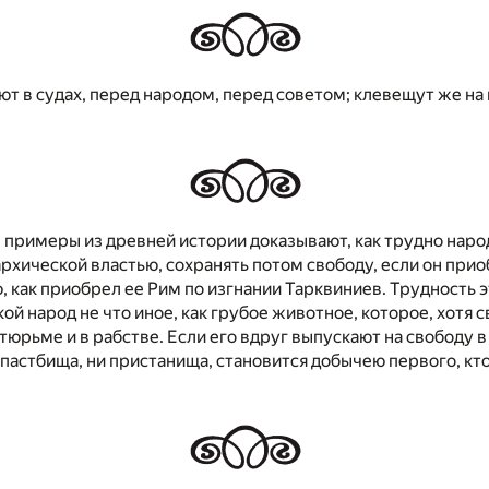
т в судах, перед народом, перед советом; клевещут же на н
 примеры из древней истории доказывают, как трудно нар
рхической властью, сохранять потом свободу, если он прио
, как приобрел ее Рим по изгнании Тарквиниев. Трудность э
ой народ не что иное, как грубое животное, которое, хотя с
тюрьме и в рабстве. Если его вдруг выпускают на свободу в 
 пастбища, ни пристанища, становится добычею первого, кто