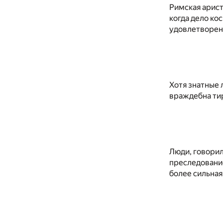
Римская арист
когда дело ко
удовлетворен
Хотя знатные л
враждебна тир
Люди, говорил
преследование
более сильная,