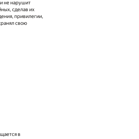
ли не нарушит
ных, сделав их
дения, привилегии,
охранял свою
ащается в