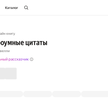
Каталог
айн книгу
роумные цитаты
авелли
ьный рассказчик