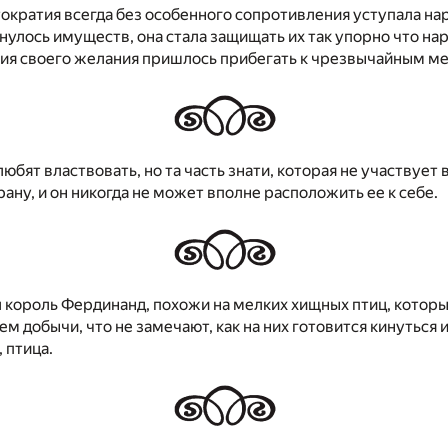
ократия всегда без особенного сопротивления уступала нар
снулось имуществ, она стала защищать их так упорно что на
ия своего желания пришлось прибегать к чрезвычайным м
юбят властвовать, но та часть знати, которая не участвует 
ану, и он никогда не может вполне расположить ее к себе.
 король Фердинанд, похожи на мелких хищных птиц, которы
м добычи, что не замечают, как на них готовится кинуться и
 птица.