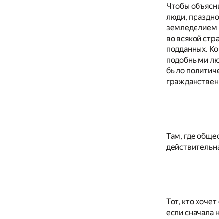
Чтобы объясни
люди, праздно
земледелием и
во всякой стр
подданных. Ко
подобными люд
было политиче
гражданствен
Там, где обще
действительная
Тот, кто хочет
если сначала н