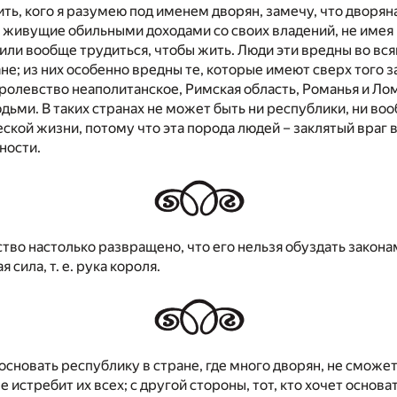
ть, кого я разумею под именем дворян, замечу, что дворя
 живущие обильными доходами со своих владений, не имея
ли вообще трудиться, чтобы жить. Люди эти вредны во вся
ане; из них особенно вредны те, которые имеют сверх того 
ролевство неаполитанское, Римская область, Романья и Л
ьми. В таких странах не может быть ни республики, ни воо
ской жизни, потому что эта порода людей – заклятый враг 
ности.
ство настолько развращено, что его нельзя обуздать закона
 сила, т. е. рука короля.
 основать республику в стране, где много дворян, не сможет
е истребит их всех; с другой стороны, тот, кто хочет основ