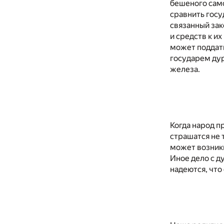
бешеного само
сравнить госу
связанный зак
и средств к и
может поддать
государем дур
железа.
Когда народ п
страшатся не 
может возникн
Иное дело с д
надеются, что