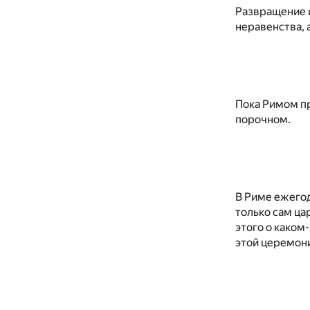
Развращение и
неравенства, 
Пока Римом пр
порочном.
В Риме ежего
только сам ца
этого о каком
этой церемони