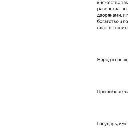
княжество там
равенства, во
дворянами, и 
богатство и п
власть, а они
Народ в совоку
При выборе чи
Государь, име