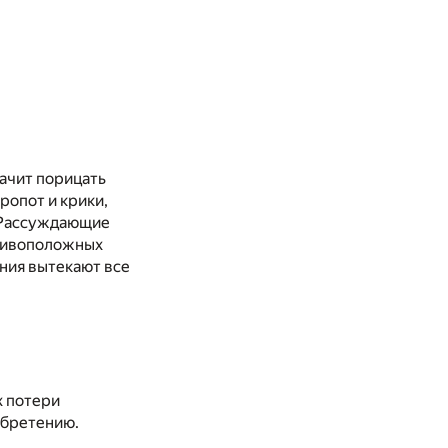
ачит порицать
ропот и крики,
. Рассуждающие
отивоположных
ения вытекают все
х потери
обретению.