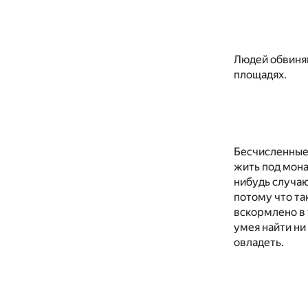
Людей обвиняю
площадях.
Бесчисленные
жить под мона
нибудь случаю
потому что так
вскормлено в 
умея найти ни
овладеть.