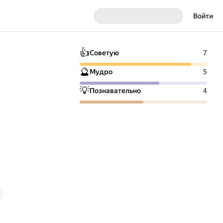
Войти
👍
Советую
7
🔮
Мудро
5
💡
Познавательно
4