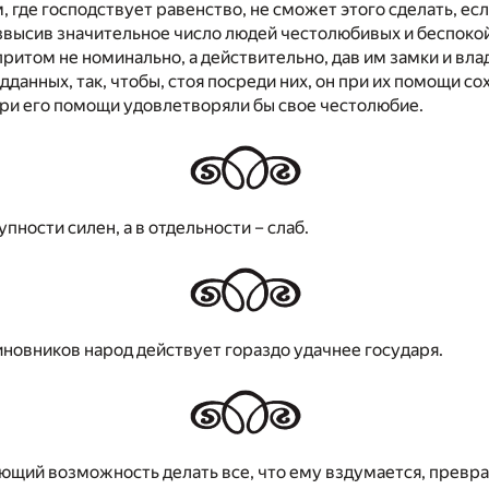
, где господствует равенство, не сможет этого сделать, ес
звысив значительное число людей честолюбивых и беспокой
притом не номинально, а действительно, дав им замки и вла
одданных, так, чтобы, стоя посреди них, он при их помощи с
 при его помощи удовлетворяли бы свое честолюбие.
пности силен, а в отдельности – слаб.
новников народ действует гораздо удачнее государя.
ющий возможность делать все, что ему вздумается, превр