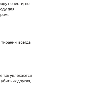
оду почести; но
роду для
ерам.
в тирании, всегда
е так увлекаются
 убить их другая,