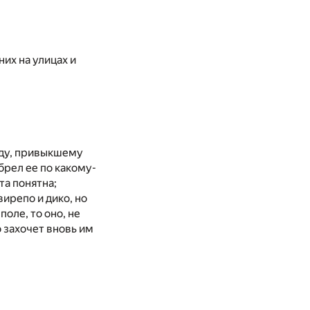
их на улицах и
оду, привыкшему
брел ее по какому-
та понятна;
вирепо и дико, но
поле, то оно, не
 захочет вновь им