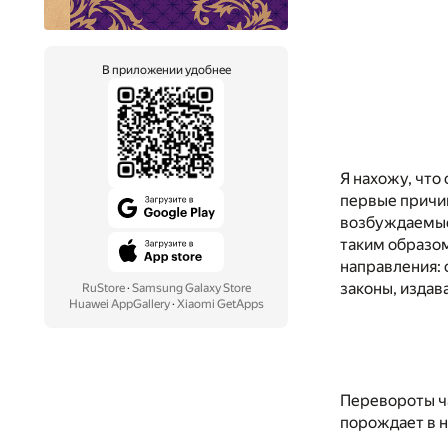
В приложении удобнее
Я нахожу, что
первые причин
возбуждаемые
таким образом
направления: 
законы, издав
RuStore
·
Samsung Galaxy Store
Huawei AppGallery
·
Xiaomi GetApps
Перевороты ч
порождает в 