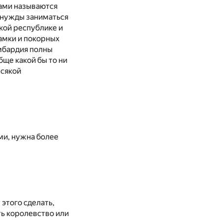
нами называются
 нужды заниматься
кой республике и
замки и покорных
омбардия полны
бще какой бы то ни
всякой
ми, нужна более
 этого сделать,
ать королевство или