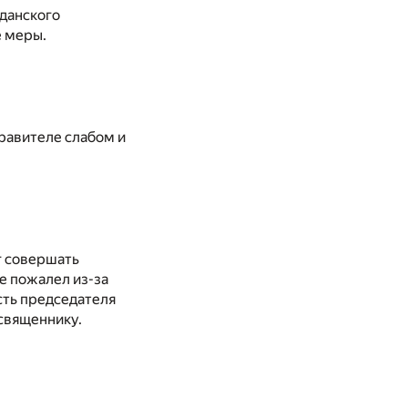
жданского
е меры.
правителе слабом и
г совершать
не пожалел из-за
сть председателя
освященнику.