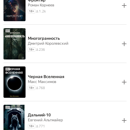
Роман Корнеев
1.2k
18
+
Многогранность
Дмитрий Королевский
236
18
+
Черная Вселенная
Макс Максимов
768
18
+
Дальний-10
Евгений Альтмайер
771
18
+