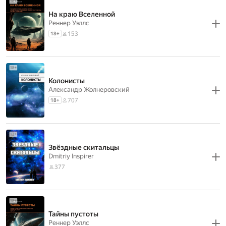
На краю Вселенной
Реннер Уэллс
153
18
+
Колонисты
Александр Жолнеровский
707
18
+
Звёздные скитальцы
Dmitriy Inspirer
377
Тайны пустоты
Реннер Уэллс