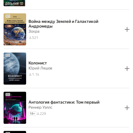
Война между Землей и Галактикой
Андромеды
Зохра
521
Колонист
Юрий Ляшов
1.1k
Антология фантастики: Том первый
Реннер Уэллс
229
18
+