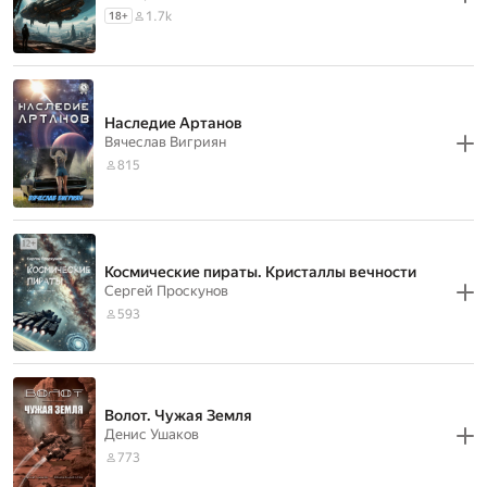
1.7k
18
+
Наследие Артанов
Вячеслав Вигриян
815
Космические пираты. Кристаллы вечности
Сергей Проскунов
593
Волот. Чужая Земля
Денис Ушаков
773