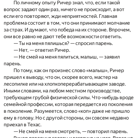
По личному опыту Ричер знал, что, если такой
вопрос задают один раз, ничего не происходит, а вот
если его повторяют, жди неприятностей. Главная
проблема состоит в том, что они принимают молчание
за страх. И думают, что победа на их стороне. Впрочем,
они все равно не дают тебе возможности ответить.
— Ты на меня пялишься? — спросил парень.
— Нет, — ответил Ричер.
— Не смей на меня пялиться, малыш, — заявил
парень.
По тому, как он произнес слово «малыш», Ричер
пришел к выводу, что он, скорее всего, мастер на
лесопилке или на хлопкоперерабатывающем заводе.
Иными словами, на любом местном производстве,
требующем грубой физической силы. Что-нибудь вроде
семейной профессии, которая передается из поколения
в поколение. Разумеется, слово «коп» даже не пришло
ему в голову. Но с другой стороны, он совсем недавно
приехал в Техас.
— Не смей на меня смотреть, — повторил парень.