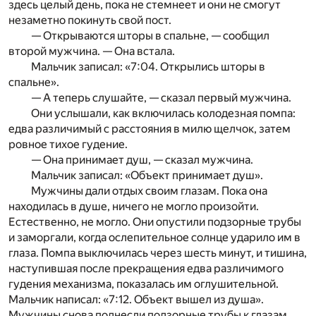
здесь целый день, пока не стемнеет и они не смогут
незаметно покинуть свой пост.
— Открываются шторы в спальне, — сообщил
второй мужчина. — Она встала.
Мальчик записал: «7:04. Открылись шторы в
спальне».
— А теперь слушайте, — сказал первый мужчина.
Они услышали, как включилась колодезная помпа:
едва различимый с расстояния в милю щелчок, затем
ровное тихое гудение.
— Она принимает душ, — сказал мужчина.
Мальчик записал: «Объект принимает душ».
Мужчины дали отдых своим глазам. Пока она
находилась в душе, ничего не могло произойти.
Естественно, не могло. Они опустили подзорные трубы
и заморгали, когда ослепительное солнце ударило им в
глаза. Помпа выключилась через шесть минут, и тишина,
наступившая после прекращения едва различимого
гудения механизма, показалась им оглушительной.
Мальчик написал: «7:12. Объект вышел из душа».
Мужчины снова поднесли подзорные трубы к глазам.