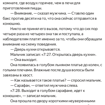
комнате, где воздух горячее, чем в печи для
приготовления пиццы.
— Внимание, — сказал мужчина. — Ставлю один
бакс против десяти на то, что она сейчас отправится в
конюшню.
Никто не принял его вызов, потому что до сих пор
четыре раза из четырех она так и поступала, а
наблюдателям платят именно за то, чтобы они обращали
внимание на схему поведения.
— Дверь кухни открывается.
Мальчик записал: «7:27. Открылась дверь кухни».
— Она выходит.
Она появилась в голубом льняном платье до колен, с
голыми плечами. Влажные после душа волосы были
завязаны в хвост.
— Как называется такое платье? — спросил мальчик.
— Сарафан, — ответил мужчина слева.
«7:28. Выходит в голубом сарафане, идет к
конюшне», — записал мальчик.
Она прошла по двору короткими неуверенными