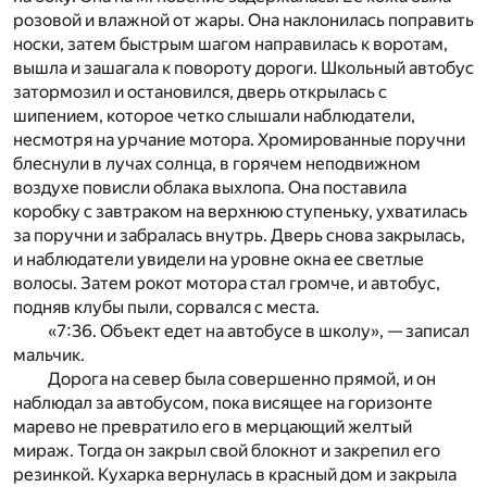
розовой и влажной от жары. Она наклонилась поправить
носки, затем быстрым шагом направилась к воротам,
вышла и зашагала к повороту дороги. Школьный автобус
затормозил и остановился, дверь открылась с
шипением, которое четко слышали наблюдатели,
несмотря на урчание мотора. Хромированные поручни
блеснули в лучах солнца, в горячем неподвижном
воздухе повисли облака выхлопа. Она поставила
коробку с завтраком на верхнюю ступеньку, ухватилась
за поручни и забралась внутрь. Дверь снова закрылась,
и наблюдатели увидели на уровне окна ее светлые
волосы. Затем рокот мотора стал громче, и автобус,
подняв клубы пыли, сорвался с места.
«7:36. Объект едет на автобусе в школу», — записал
мальчик.
Дорога на север была совершенно прямой, и он
наблюдал за автобусом, пока висящее на горизонте
марево не превратило его в мерцающий желтый
мираж. Тогда он закрыл свой блокнот и закрепил его
резинкой. Кухарка вернулась в красный дом и закрыла