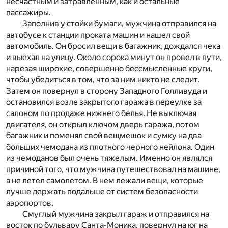
несчастным и затравленным, как и остальные
пассажиры.
Заполнив у стойки бумаги, мужчина отправился на
автобусе к станции проката машин и нашел свой
автомобиль. Он бросил вещи в багажник, дождался чека
и выехал на улицу. Около сорока минут он провел в пути,
нарезая широкие, совершенно бессмысленные круги,
чтобы убедиться в том, что за ним никто не следит.
Затем он повернул в сторону Западного Голливуда и
остановился возле закрытого гаража в переулке за
салоном по продаже нижнего белья. Не выключая
двигателя, он открыл ключом дверь гаража, потом
багажник и поменял свой вещмешок и сумку на два
больших чемодана из плотного черного нейлона. Один
из чемоданов был очень тяжелым. Именно он являлся
причиной того, что мужчина путешествовал на машине,
а не летел самолетом. В нем лежали вещи, которые
лучше держать подальше от систем безопасности
аэропортов.
Смуглый мужчина закрыл гараж и отправился на
восток по бульвару Санта-Моника, повернул на юг на