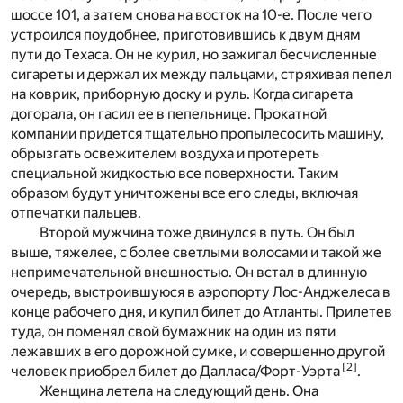
шоссе 101, а затем снова на восток на 10-е. После чего
устроился поудобнее, приготовившись к двум дням
пути до Техаса. Он не курил, но зажигал бесчисленные
сигареты и держал их между пальцами, стряхивая пепел
на коврик, приборную доску и руль. Когда сигарета
догорала, он гасил ее в пепельнице. Прокатной
компании придется тщательно пропылесосить машину,
обрызгать освежителем воздуха и протереть
специальной жидкостью все поверхности. Таким
образом будут уничтожены все его следы, включая
отпечатки пальцев.
Второй мужчина тоже двинулся в путь. Он был
выше, тяжелее, с более светлыми волосами и такой же
непримечательной внешностью. Он встал в длинную
очередь, выстроившуюся в аэропорту Лос-Анджелеса в
конце рабочего дня, и купил билет до Атланты. Прилетев
туда, он поменял свой бумажник на один из пяти
лежавших в его дорожной сумке, и совершенно другой
[
2
]
человек приобрел билет до Далласа/Форт-Уэрта
.
Женщина летела на следующий день. Она