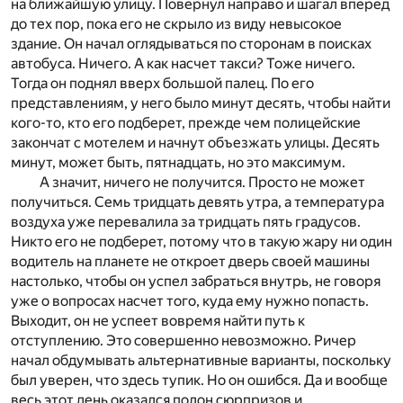
на ближайшую улицу. Повернул направо и шагал вперед
до тех пор, пока его не скрыло из виду невысокое
здание. Он начал оглядываться по сторонам в поисках
автобуса. Ничего. А как насчет такси? Тоже ничего.
Тогда он поднял вверх большой палец. По его
представлениям, у него было минут десять, чтобы найти
кого-то, кто его подберет, прежде чем полицейские
закончат с мотелем и начнут объезжать улицы. Десять
минут, может быть, пятнадцать, но это максимум.
А значит, ничего не получится. Просто не может
получиться. Семь тридцать девять утра, а температура
воздуха уже перевалила за тридцать пять градусов.
Никто его не подберет, потому что в такую жару ни один
водитель на планете не откроет дверь своей машины
настолько, чтобы он успел забраться внутрь, не говоря
уже о вопросах насчет того, куда ему нужно попасть.
Выходит, он не успеет вовремя найти путь к
отступлению. Это совершенно невозможно. Ричер
начал обдумывать альтернативные варианты, поскольку
был уверен, что здесь тупик. Но он ошибся. Да и вообще
весь этот день оказался полон сюрпризов и