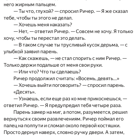
него жирным пальцем.
— Ты что, глухой? — спросил Ричер. — Я же сказал
тебе, чтобы ты этого не делал.
— Хочешь меня наказать?
— Нет, — ответил Ричер. — Совсем не хочу. Я только
хочу, чтобы ты перестал это делать.
— В таком случае ты трусливый кусок дерьма, — с
улыбкой заявил парень.
— Как скажешь, — не стал спорить с ним Ричер. —
Только держи подальше от меня свои руки.
— Или что? Что ты сделаешь?
Ричер продолжил считать: «Восемь, девять...»
— Хочешь выйти поговорить? — спросил парень.
«Десять».
— Узнаешь, если еще раз ко мне прикоснешься, —
ответил Ричер. — Я предупредил тебя четыре раза.
Парень замер на миг, а потом, разумеется, решил
вернуться к своим развлечениям. Ричер поймал его
палец на полпути и сломал около первой костяшки.
Просто дернул наверх, словно ручку двери. А затем,