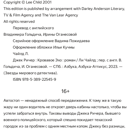
Copyright © Lee Child 2001
This edition is published by arrangement with Darley Anderson Literary,
TV & Film Agency and The Van Lear Agency
All rights reserved
Перевод с английского
Владимира Гольдича, Ирины Оганесовой
Серийное оформление Вадима Пожидаева
Оформление обложки Ильи Кучмы
Чайлд Л.
Джек Ричер : Кровавое Эхо : роман / Ли Чайлд ; пер. с англ. В.
Гольдича, И. Оганесовой. — СПб. : Азбука, Азбука-Аттикус, 2023. —
(Звезды мирового детектива).
ISBN 978-5-389-22545-9
16+
Автостоп — ненадежный способ передвижения. К тому же в такую
жару ни один водитель не откроет дверь кабины настолько, чтобы вы
успели забраться внутрь. Таковы выводы Джека Ричера, бывшего
военного полицейского, который спешно покидает техасский
городок из-за проблем с одним местным копом. Джеку без разницы,