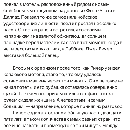
поехал в мотель, расположенный рядом с новым
бейсбольным стадионом на дороге из Форт-Уэрта в
Даллас. Показал то же самое иллинойсское
удостоверение личности, поел и проспал несколько
часов. Он встал рано и встретился со своими
напарниками на залитой обжигающим солнцем
площадке перед мотелем как раз в тот момент, когда в
четырехстах милях от них, в Лаббоке, Джек Ричер
выставил большой палец.
Вторым сюрпризом после того, как Ричер увидел
копа около мотеля, стало то, что ему удалось
остановить машину через три минуты. Он еще даже не
начал потеть, и его рубашка оставалась совершенно
сухой. Третьим сюрпризом явился тот факт, что за
рулем сидела женщина. А четвертым, и самым
большим, — направление, которое принял их разговор.
Ричер ездил автостопом бóльшую часть двадцати
пяти лет, в таком количестве самых разных стран, что
все и не назвать, и промежуток в три минуты между