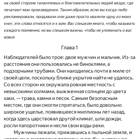
на своей стороне талантливых и благожелательных людей везде, где
печатают мои произведения. Таким образом, если вы когда-либо
рекламировали, продавали или даже просто хвалили одну из моих
книг, эти слова относятся и к вам. Вас слишком много, чтобы называть
каждого поименно, но вы слишком важны, чтобы не упоминать о вас
вовсе.
Глава 1
Наблюдателей было трое: двое мужчин и мальчик. Из-за
расстояния они пользовались не биноклями, а
подзорными трубами. Они находились почти в миле от
своей цели, поскольку ближе укрытия найти не удалось.
Со всех сторон их окружала ровная местность с
невысокими холмами, выжженная солнцем до цвета
хаки, — трава, камни и песок. Самым безопасным
местом, где они смогли спрятаться, было довольно
широкое ущелье, появившееся миллионы лет назад,
когда здесь царствовал другой климат, шли дожди,
росли папоротники и несли свои воды реки.
Мужчины лежали, прижавшись к пыльной земле, и