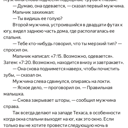
— Думаю, она одевается, — сказал первый мужчина.
Мальчик захихикал:
— Ты видишь ее голую?
Второй мужчина, устроившийся в двадцати футах к
югу, видел заднюю часть дома, где располагалась ее
спальня.
— Тебе кто-нибудь говорил, что ты мерзкий тип? —
спросил он.
Мальчик написал: «7:15. Возможно, одевается».
Затем: «7:20. Возможно, находится внизу и завтракает».
— Она снова поднимется наверх, чтобы почистить
зубы, — сказал он.
Мужчина слева сдвинулся, опираясь на локти.
— Ясное дело, — проговорил он. — Правильная
малышка.
— Снова закрывает шторы, — сообщил мужчина
справа.
Так всегда делают на западе Техаса, в особенности
когда окна спальни выходят на юг, как это окно. Если
только вы не хотите провести следующую ночь в