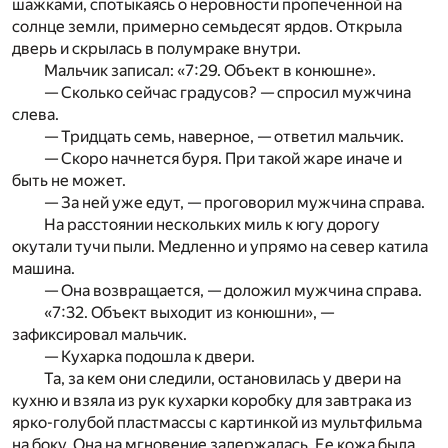
шажками, спотыкаясь о неровности пропеченной на
солнце земли, примерно семьдесят ярдов. Открыла
дверь и скрылась в полумраке внутри.
Мальчик записал: «7:29. Объект в конюшне».
— Сколько сейчас градусов? — спросил мужчина
слева.
— Тридцать семь, наверное, — ответил мальчик.
— Скоро начнется буря. При такой жаре иначе и
быть не может.
— За ней уже едут, — проговорил мужчина справа.
На расстоянии нескольких миль к югу дорогу
окутали тучи пыли. Медленно и упрямо на север катила
машина.
— Она возвращается, — доложил мужчина справа.
«7:32. Объект выходит из конюшни», —
зафиксировал мальчик.
— Кухарка подошла к двери.
Та, за кем они следили, остановилась у двери на
кухню и взяла из рук кухарки коробку для завтрака из
ярко-голубой пластмассы с картинкой из мультфильма
на боку. Она на мгновение задержалась. Ее кожа была