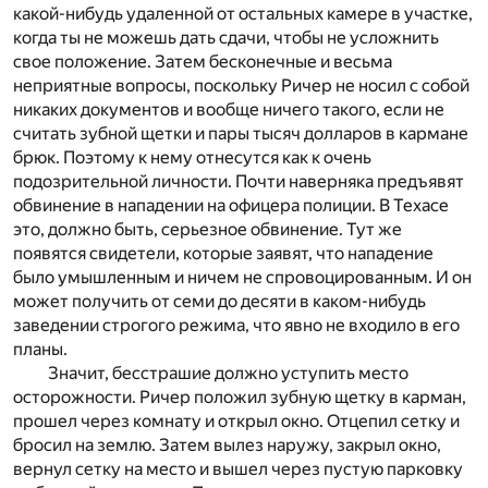
какой-нибудь удаленной от остальных камере в участке,
когда ты не можешь дать сдачи, чтобы не усложнить
свое положение. Затем бесконечные и весьма
неприятные вопросы, поскольку Ричер не носил с собой
никаких документов и вообще ничего такого, если не
считать зубной щетки и пары тысяч долларов в кармане
брюк. Поэтому к нему отнесутся как к очень
подозрительной личности. Почти наверняка предъявят
обвинение в нападении на офицера полиции. В Техасе
это, должно быть, серьезное обвинение. Тут же
появятся свидетели, которые заявят, что нападение
было умышленным и ничем не спровоцированным. И он
может получить от семи до десяти в каком-нибудь
заведении строгого режима, что явно не входило в его
планы.
Значит, бесстрашие должно уступить место
осторожности. Ричер положил зубную щетку в карман,
прошел через комнату и открыл окно. Отцепил сетку и
бросил на землю. Затем вылез наружу, закрыл окно,
вернул сетку на место и вышел через пустую парковку