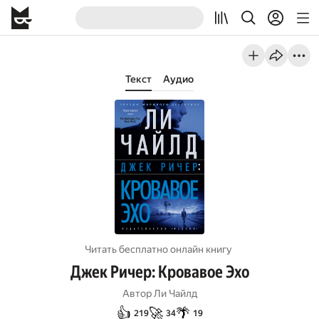
Текст
Аудио
Читать бесплатно онлайн книгу
Джек Ричер: Кровавое Эхо
Автор
Ли Чайлд
👍
🚀
🌴
219
34
19