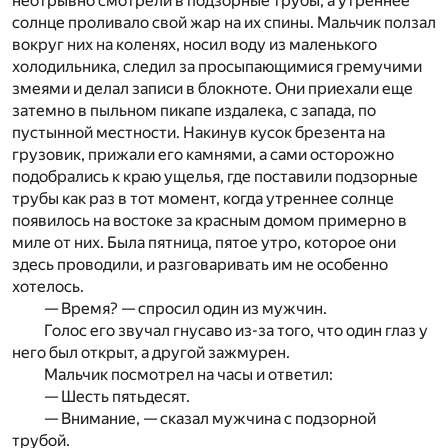
неотрывно смотрели в подзорные трубы, а утреннее
солнце проливало свой жар на их спины. Мальчик ползал
вокруг них на коленях, носил воду из маленького
холодильника, следил за просыпающимися гремучими
змеями и делал записи в блокноте. Они приехали еще
затемно в пыльном пикапе издалека, с запада, по
пустынной местности. Накинув кусок брезента на
грузовик, прижали его камнями, а сами осторожно
подобрались к краю ущелья, где поставили подзорные
трубы как раз в тот момент, когда утреннее солнце
появилось на востоке за красным домом примерно в
миле от них. Была пятница, пятое утро, которое они
здесь проводили, и разговаривать им не особенно
хотелось.
— Время? — спросил один из мужчин.
Голос его звучал гнусаво из-за того, что один глаз у
него был открыт, а другой зажмурен.
Мальчик посмотрел на часы и ответил:
— Шесть пятьдесят.
— Внимание, — сказал мужчина с подзорной
трубой.