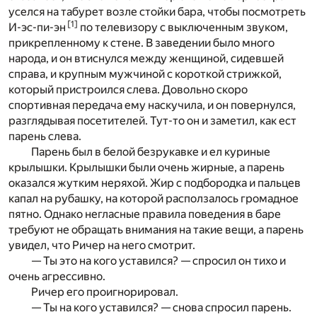
уселся на табурет возле стойки бара, чтобы посмотреть
[
1
]
И-эс-пи-эн
по телевизору с выключенным звуком,
прикрепленному к стене. В заведении было много
народа, и он втиснулся между женщиной, сидевшей
справа, и крупным мужчиной с короткой стрижкой,
который пристроился слева. Довольно скоро
спортивная передача ему наскучила, и он повернулся,
разглядывая посетителей. Тут-то он и заметил, как ест
парень слева.
Парень был в белой безрукавке и ел куриные
крылышки. Крылышки были очень жирные, а парень
оказался жутким неряхой. Жир с подбородка и пальцев
капал на рубашку, на которой расползалось громадное
пятно. Однако негласные правила поведения в баре
требуют не обращать внимания на такие вещи, а парень
увидел, что Ричер на него смотрит.
— Ты это на кого уставился? — спросил он тихо и
очень агрессивно.
Ричер его проигнорировал.
— Ты на кого уставился? — снова спросил парень.