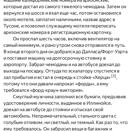
машине калифорнийские номера на аризонские,
которые достал из самого тяжелого чемодана. Затем он
вернулся на шоссе и ехал еще час, потом остановился
около мотеля, заплатил наличными, назвав адрес в
Тусоне, и позволил служащему мотеля переписать
аризонские номера в регистрационную карточку.
Он проспал шесть часов, включив вентилятор на
самый минимум, и рано утром снова отправился в путь.
В конце второго дня он добрался до Далласа/Форт-Уэрта
и поставил машину на долгосрочную стоянку в
аэропорту. Забрал чемоданы и на автобусе доехал до
выхода на посадку. Оттуда по эскалатору спустился в
[
3
]
зал прибытия и встал в очередь к стойке «Херца»
,
потому что они давали напрокат «форды», а ему
требовался «форд-краун-виктория».
Смуглый мужчина заполнил все бумаги, предъявив
удостоверение личности, выданное в Иллинойсе,
доехал на автобусе до стоянки и отыскал свой
автомобиль. Непримечательный, стального цвета с
голубым отливом, ни светлый, ни темный. Как раз то, что
ему требовалось. Он забросил вещи в багажник и