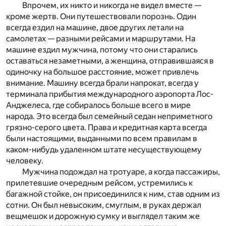
Впрочем, их никто и никогда не видел вместе —
кроме жертв. Они путешествовали порознь. Один
всегда ездил на машине, двое других летали на
самолетах — разными рейсами и маршрутами. На
машине ездил мужчина, потому что они старались
оставаться незаметными, а женщина, отправившаяся в
одиночку на большое расстояние, может привлечь
внимание. Машину всегда брали напрокат, всегда у
терминала прибытия международного аэропорта Лос-
Анджелеса, где собиралось больше всего в мире
народа. Это всегда был семейный седан неприметного
грязно-серого цвета. Права и кредитная карта всегда
были настоящими, выданными по всем правилам в
каком-нибудь удаленном штате несуществующему
человеку.
Мужчина подождал на тротуаре, а когда пассажиры,
прилетевшие очередным рейсом, устремились к
багажной стойке, он присоединился к ним, став одним из
сотни. Он был невысоким, смуглым, в руках держал
вещмешок и дорожную сумку и выглядел таким же