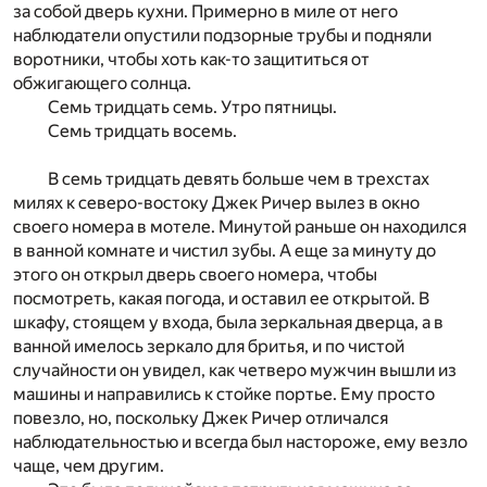
за собой дверь кухни. Примерно в миле от него
наблюдатели опустили подзорные трубы и подняли
воротники, чтобы хоть как-то защититься от
обжигающего солнца.
Семь тридцать семь. Утро пятницы.
Семь тридцать восемь.
В семь тридцать девять больше чем в трехстах
милях к северо-востоку Джек Ричер вылез в окно
своего номера в мотеле. Минутой раньше он находился
в ванной комнате и чистил зубы. А еще за минуту до
этого он открыл дверь своего номера, чтобы
посмотреть, какая погода, и оставил ее открытой. В
шкафу, стоящем у входа, была зеркальная дверца, а в
ванной имелось зеркало для бритья, и по чистой
случайности он увидел, как четверо мужчин вышли из
машины и направились к стойке портье. Ему просто
повезло, но, поскольку Джек Ричер отличался
наблюдательностью и всегда был настороже, ему везло
чаще, чем другим.