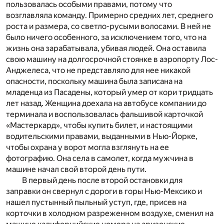
пользовалась особыми правами, потому что
возглавляла команду. Примерно средних лет, среднего
роста и размера, со светло-русыми волосами. В ней не
было ничего особенного, за исключением того, что на
жизнь она зарабатывала, убивая людей. Она оставила
свою машину на долгосрочной стоянке в аэропорту Лос-
Анджелеса, что не представляло для нее никакой
опасности, поскольку машина была записана на
младенца из Пасадены, который умер от кори тридцать
лет назад. Женщина доехала на автобусе компании до
терминала и воспользовалась фальшивой карточкой
«Мастеркард», чтобы купить билет, и настоящими
водительскими правами, выданными в Нью-Йорке,
чтобы охрана у ворот могла взглянуть на ее
фотографию. Она села в самолет, когда мужчина в
машине начал свой второй день пути.
В первый день после второй остановки для
заправки он свернул с дороги в горы Нью-Мексико и
нашел пустынный пыльный уступ, где, присев на
корточки в холодном разреженном воздухе, сменил на