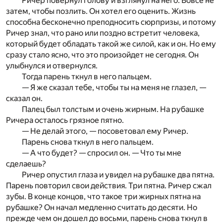
Ричер повернул голову и взглянул на него. Вовсе не
затем, чтобы позлить. Он хотел его оценить. Жизнь
способна бесконечно преподносить сюрпризы, и потому
Ричер знал, что рано или поздно встретит человека,
который будет обладать такой же силой, как и он. Но ему
сразу стало ясно, что это произойдет не сегодня. Он
улыбнулся и отвернулся.
Тогда парень ткнул в него пальцем.
— Я же сказал тебе, чтобы ты на меня не глазел, —
сказал он.
Палец был толстым и очень жирным. На рубашке
Ричера осталось грязное пятно.
— Не делай этого, — посоветовал ему Ричер.
Парень снова ткнул в него пальцем.
— А что будет? — спросил он. — Что ты мне
сделаешь?
Ричер опустил глаза и увидел на рубашке два пятна.
Парень повторил свои действия. Три пятна. Ричер сжал
зубы. В конце концов, что такое три жирных пятна на
рубашке? Он начал медленно считать до десяти. Но
прежде чем он дошел до восьми, парень снова ткнул в