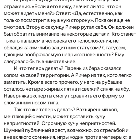
отражения. «Если я его вижу, значит ли это, что он
может видеть меня?» Ответ: «Да, естественно, как
только посмотрит в нужную сторону». Пока он еще не
смотрел. Вторую секунду Ричер ругал себя. Он должен
был обратить внимание на некоторые детали. Кто станет
тыкать пальцем в человека его телосложения, не
обладая каким-либо защитным статусом? Статусом,
дающим воображаемую неприкосновенность? Ему
следовало быть внимательнее.
И что теперь делать? Парень из бара оказался
копом на своей территории. А Ричер из тех, кого легко
заметить. Кроме всего прочего, у него на рубашке
осталось четыре жирных пятна и свежий синяк на лбу.
Наверняка эксперты смогут сравнить его форму со
сломанным носом типа.
Так что же теперь делать? Разъяренный коп,
мечтающий о мести, может доставить кучу
неприятностей. Огромную кучу неприятностей.
Шумный публичный арест, возможно, со стрельбой и,
вне всякого сомнения, игры «один против четверых» в