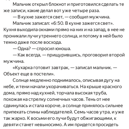
Мальчик открыл блокнот и приготовился сделать те
же записи, какие делал вот уже четыре раза.
— В кухне зажегся свет, — сообщил мужчина.
Мальчик записал: «6:50. В кухне зажегся свет».
Кухня выходила окнами прямо на них и на запад, в нее не
проникали лучи утреннего солнца, и потому в ней было
темно даже после восхода.
— Одна? — спросил юноша.
— Как всегда, — прищурившись, проговорил второй
мужчина.
«Кухарка готовит завтрак, — записал мальчик. —
Объект еще в постели».
Солнце медленно поднималось, описывая дугу на
небе, и тени начали укорачиваться. На крыше красного
дома, прямо над кухней, торчала высокая труба,
похожая на стрелку солнечных часов. Тень от нее
сдвинулась и стала короче, а солнце принялось сильнее
припекать спины наблюдателей. Семь часов утра, и уже
так жарко. К восьми его лучи будут обжигающими, к
девяти станет невыносимо. А им придется просидеть