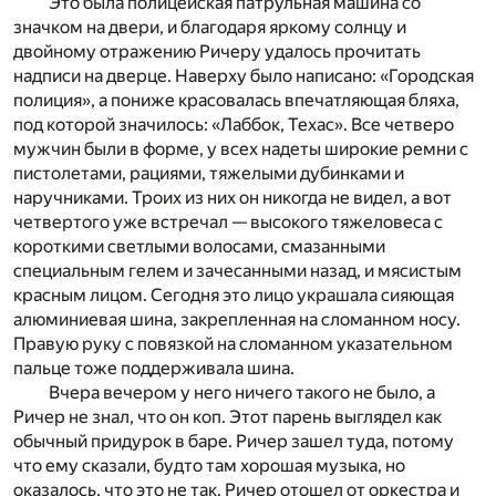
Это была полицейская патрульная машина со
значком на двери, и благодаря яркому солнцу и
двойному отражению Ричеру удалось прочитать
надписи на дверце. Наверху было написано: «Городская
полиция», а пониже красовалась впечатляющая бляха,
под которой значилось: «Лаббок, Техас». Все четверо
мужчин были в форме, у всех надеты широкие ремни с
пистолетами, рациями, тяжелыми дубинками и
наручниками. Троих из них он никогда не видел, а вот
четвертого уже встречал — высокого тяжеловеса с
короткими светлыми волосами, смазанными
специальным гелем и зачесанными назад, и мясистым
красным лицом. Сегодня это лицо украшала сияющая
алюминиевая шина, закрепленная на сломанном носу.
Правую руку с повязкой на сломанном указательном
пальце тоже поддерживала шина.
Вчера вечером у него ничего такого не было, а
Ричер не знал, что он коп. Этот парень выглядел как
обычный придурок в баре. Ричер зашел туда, потому
что ему сказали, будто там хорошая музыка, но
оказалось, что это не так. Ричер отошел от оркестра и