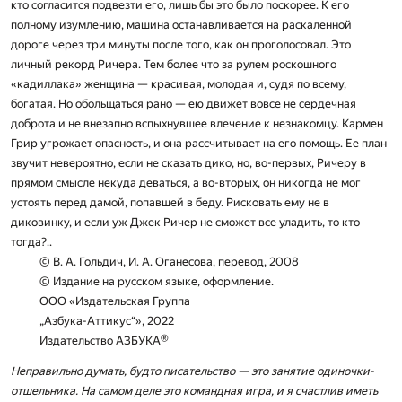
кто согласится подвезти его, лишь бы это было поскорее. К его
полному изумлению, машина останавливается на раскаленной
дороге через три минуты после того, как он проголосовал. Это
личный рекорд Ричера. Тем более что за рулем роскошного
«кадиллака» женщина — красивая, молодая и, судя по всему,
богатая. Но обольщаться рано — ею движет вовсе не сердечная
доброта и не внезапно вспыхнувшее влечение к незнакомцу. Кармен
Грир угрожает опасность, и она рассчитывает на его помощь. Ее план
звучит невероятно, если не сказать дико, но, во-первых, Ричеру в
прямом смысле некуда деваться, а во-вторых, он никогда не мог
устоять перед дамой, попавшей в беду. Рисковать ему не в
диковинку, и если уж Джек Ричер не сможет все уладить, то кто
тогда?..
© В. А. Гольдич, И. А. Оганесова, перевод, 2008
© Издание на русском языке, оформление.
ООО «Издательская Группа
„Азбука-Аттикус“», 2022
®
Издательство АЗБУКА
Неправильно думать, будто писательство — это занятие одиночки-
отшельника. На самом деле это командная игра, и я счастлив иметь