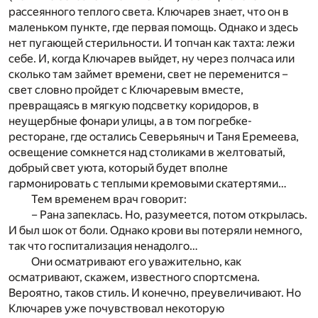
рассеянного теплого света. Ключарев знает, что он в
маленьком пункте, где первая помощь. Однако и здесь
нет пугающей стерильности. И топчан как тахта: лежи
себе. И, когда Ключарев выйдет, ну через полчаса или
сколько там займет времени, свет не переменится –
свет словно пройдет с Ключаревым вместе,
превращаясь в мягкую подсветку коридоров, в
неущербные фонари улицы, а в том погребке-
ресторане, где остались Северьяныч и Таня Еремеева,
освещение сомкнется над столиками в желтоватый,
добрый свет уюта, который будет вполне
гармонировать с теплыми кремовыми скатертями…
Тем временем врач говорит:
– Рана запеклась. Но, разумеется, потом открылась.
И был шок от боли. Однако крови вы потеряли немного,
так что госпитализация ненадолго…
Они осматривают его уважительно, как
осматривают, скажем, известного спортсмена.
Вероятно, таков стиль. И конечно, преувеличивают. Но
Ключарев уже почувствовал некоторую