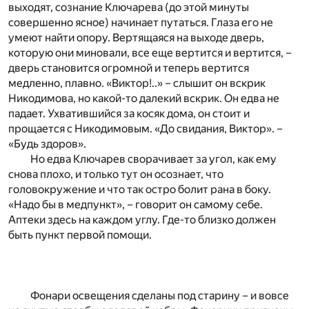
выходят, сознание Ключарева (до этой минуты
совершенно ясное) начинает путаться. Глаза его не
умеют найти опору. Вертящаяся на выходе дверь,
которую они миновали, все еще вертится и вертится, –
дверь становится огромной и теперь вертится
медленно, плавно. «Виктор!..» – слышит он вскрик
Никодимова, но какой-то далекий вскрик. Он едва не
падает. Ухватившийся за косяк дома, он стоит и
прощается с Никодимовым. «До свидания, Виктор». –
«Будь здоров».
Но едва Ключарев сворачивает за угол, как ему
снова плохо, и только тут он осознает, что
головокружение и что так остро болит рана в боку.
«Надо бы в медпункт», – говорит он самому себе.
Аптеки здесь на каждом углу. Где-то близко должен
быть пункт первой помощи.
Фонари освещения сделаны под старину – и вовсе