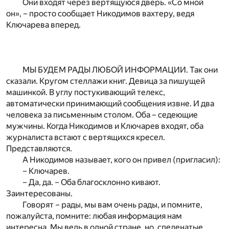
Они входят через вертящуюся дверь. «Со мной
он», – просто сообщает Никодимов вахтеру, ведя
Ключарева вперед.
МЫ БУДЕМ РАДЫ ЛЮБОЙ ИНФОРМАЦИИ. Так они
сказали. Кругом стеллажи книг. Девица за пишущей
машинкой. В углу постукивающий телекс,
автоматически принимающий сообщения извне. И два
человека за письменным столом. Оба – седеющие
мужчины. Когда Никодимов и Ключарев входят, оба
журналиста встают с вертящихся кресел.
Представляются.
А Никодимов называет, кого он привел (пригласил):
– Ключарев.
– Да, да. – Оба благосклонно кивают.
Заинтересованы.
Говорят – рады, мы вам очень рады, и помните,
пожалуйста, помните: любая информация нам
интересна. Мы ведь в одной стране, но, спеленатые