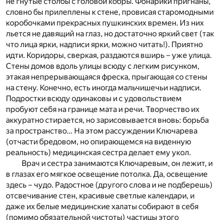
не гнутые столбы с головой кобры. Фонарики пригнаны,
словно бы прилеплены к стене, провисая старомодными
коробочками прекрасных пушкинских времен. Из них
льется не давящий на глаз, но достаточно яркий свет (так
что лица ярки, надписи ярки, можно читать!). Приятно
идти. Коридоры, сверкая, раздаются вширь – уже улица.
Стены домов вдоль улицы всюду с легким рисунком,
этакая непрерывающаяся фреска, прыгающая со стены
на стену. Конечно, есть иногда мальчишечьи надписи.
Подростки всюду одинаковы и с удовольствием
пробуют себя на границе мата и речи. Творчество их
аккуратно стирается, но зарисовывается вновь: борьба
за пространство… На этом рассуждении Ключарева
(отчасти бредовом, но опирающемся на виденную
реальность) медицинская сестра делает ему укол.
Врач и сестра занимаются Ключаревым, он лежит, и
в глазах его мягкое освещение потолка. Да, освещение
здесь – чудо. Радостное (другого слова и не подберешь)
отсвечивание стен, красивые светлые календари, и
даже их белые медицинские халаты собирают в себя
(помимо обязательной чистоты) частицы этого