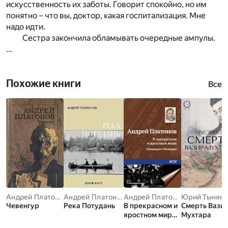
искусственность их заботы. Говорит спокойно, но им
понятно – что вы, доктор, какая госпитализация. Мне
надо идти.
Сестра закончила обламывать очередные ампулы.
...
Похожие книги
Все
Андрей Платонов
Андрей Платонов
Андрей Платонов
Юрий Тынян
Чевенгур
Река Потудань
В прекрасном и
Смерть Вазир
яростном мире
Мухтара
(Машинист