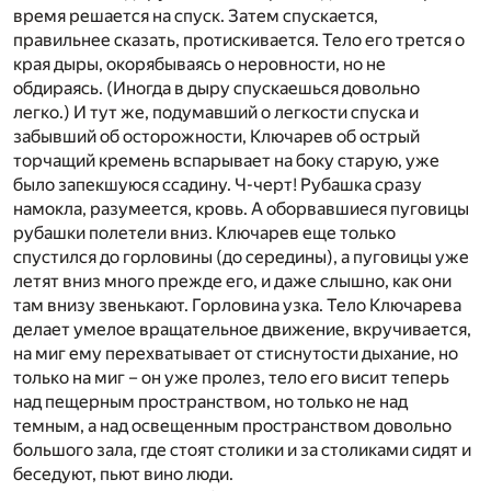
время решается на спуск. Затем спускается,
правильнее сказать, протискивается. Тело его трется о
края дыры, окорябываясь о неровности, но не
обдираясь. (Иногда в дыру спускаешься довольно
легко.) И тут же, подумавший о легкости спуска и
забывший об осторожности, Ключарев об острый
торчащий кремень вспарывает на боку старую, уже
было запекшуюся ссадину. Ч-черт! Рубашка сразу
намокла, разумеется, кровь. А оборвавшиеся пуговицы
рубашки полетели вниз. Ключарев еще только
спустился до горловины (до середины), а пуговицы уже
летят вниз много прежде его, и даже слышно, как они
там внизу звенькают. Горловина узка. Тело Ключарева
делает умелое вращательное движение, вкручивается,
на миг ему перехватывает от стиснутости дыхание, но
только на миг – он уже пролез, тело его висит теперь
над пещерным пространством, но только не над
темным, а над освещенным пространством довольно
большого зала, где стоят столики и за столиками сидят и
беседуют, пьют вино люди.