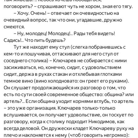
поговорить? – спрашивают чуть не хором, зная его тягу.
– Хочу. Очень! – отвечает он очевидностью на
очевидный вопрос, так что они, угадавшие, дружно
смеются.
– Ну, молодец! Молодец!.. Рады тебя видеть!
Садись!.. Что пить будешь?
Тут же находят ему стул (слегка побранившись с
кем-то и пошучивая, оттаскивают для него стул от
соседнего столика) – Ключарев не собирается с ними
засиживаться, но, конечно, сидит, с удовольствием
сидит, держа в руках стакан и отхлебывая глотками
темное вино (вино холодновато: он греет его руками).
Он слушает продолжающийся их разговор о том, что
есть по сути своей современное общество: община? или
артель?.. Если община уходит корнями вглубь, то артель
– это уже организация. Ключарев только-только
вслушивается, он получает удовольствие, он тоскует по
разговору, когда к столику подходит Никодимов, как
всегда деловой. Он дружески кладет Ключареву руку на
плечо и наклоняется к нему (чтоб говорить негромко):