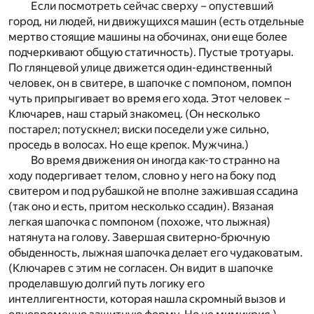
Если посмотреть сейчас сверху – опустевший
город, ни людей, ни движущихся машин (есть отдельные
мертво стоящие машины на обочинах, они еще более
подчеркивают общую статичность). Пустые тротуары.
По глянцевой улице движется один-единственный
человек, он в свитере, в шапочке с помпоном, помпон
чуть припрыгивает во время его хода. Этот человек –
Ключарев, наш старый знакомец. (Он несколько
постарел; потускнел; виски поседели уже сильно,
проседь в волосах. Но еще крепок. Мужчина.)
Во время движения он иногда как-то странно на
ходу подергивает телом, словно у него на боку под
свитером и под рубашкой не вполне зажившая ссадина
(так оно и есть, притом несколько ссадин). Вязаная
легкая шапочка с помпоном (похоже, что лыжная)
натянута на голову. Завершая свитерно-брючную
обыденность, лыжная шапочка делает его чудаковатым.
(Ключарев с этим не согласен. Он видит в шапочке
проделавшую долгий путь логику его
интеллигентности, которая нашла скромный вызов и