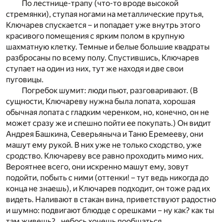
По лестнице-трапу (что-то вроде высокой
стремянки), ступая ногами на металлические прутья,
Ключарев спускается – и попадает уже внутрь этого
красивого помещения с ярким полом в крупную
шахматную клетку. Темные и белые большие квадраты
разбросаны по всему полу. Спустившись, Ключарев
ступает на один из них, тут же находя и две свои
пуговицы.
Погребок шумит: люди пьют, разговаривают. (В
сущности, Ключареву нужна была лопата, хорошая
обычная лопата с гладким черенком, но, конечно, он не
может сразу же и спешно пойти ее покупать.) Он видит
Андрея Башкина, Северьяныча и Таню Еремееву, они
машут ему рукой. В них уже не только сходство, уже
сродство. Ключареву все равно проходить мимо них.
Вероятнее всего, они искренно машут ему, зовут
подойти, побыть с ними (оттенки! – тут ведь никогда до
конца не знаешь), и Ключарев подходит, он тоже рад их
видеть. Наливают в стакан вина, приветствуют радостно
и шумно: подвигают блюдце с орешками – ну как? как ты
там живешь?.. небось хочешь пообщаться,