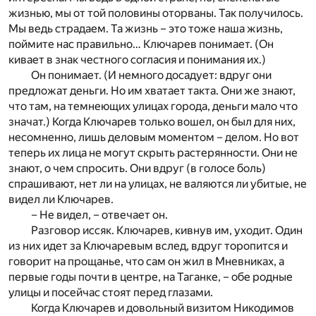
жизнью, мы от той половины оторваны. Так получилось.
Мы ведь страдаем. Та жизнь – это тоже наша жизнь,
поймите нас правильно… Ключарев понимает. (Он
кивает в знак честного согласия и понимания их.)
Он понимает. (И немного досадует: вдруг они
предложат деньги. Но им хватает такта. Они же знают,
что там, на темнеющих улицах города, деньги мало что
значат.) Когда Ключарев только вошел, он был для них,
несомненно, лишь деловым моментом – делом. Но вот
теперь их лица не могут скрыть растерянности. Они не
знают, о чем спросить. Они вдруг (в голосе боль)
спрашивают, нет ли на улицах, не валяются ли убитые, не
видел ли Ключарев.
– Не видел, – отвечает он.
Разговор иссяк. Ключарев, кивнув им, уходит. Один
из них идет за Ключаревым вслед, вдруг торопится и
говорит на прощанье, что сам он жил в Мневниках, а
первые годы почти в центре, на Таганке, – обе родные
улицы и посейчас стоят перед глазами.
Когда Ключарев и довольный визитом Никодимов