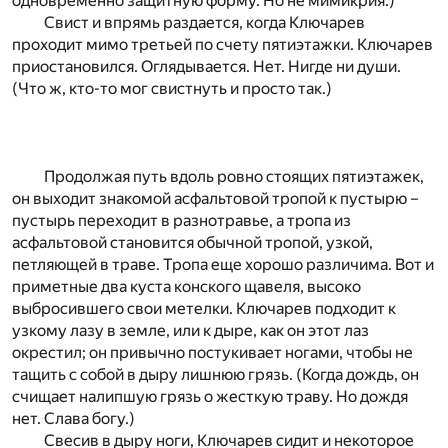
одновременно защитную форму. Но не мимикрия.)
Свист и впрямь раздается, когда Ключарев
проходит мимо третьей по счету пятиэтажки. Ключарев
приостановился. Оглядывается. Нет. Нигде ни души.
(Что ж, кто-то мог свистнуть и просто так.)
Продолжая путь вдоль ровно стоящих пятиэтажек,
он выходит знакомой асфальтовой тропой к пустырю –
пустырь переходит в разнотравье, а тропа из
асфальтовой становится обычной тропой, узкой,
петляющей в траве. Тропа еще хорошо различима. Вот и
приметные два куста конского щавеля, высоко
выбросившего свои метелки. Ключарев подходит к
узкому лазу в земле, или к дыре, как он этот лаз
окрестил; он привычно постукивает ногами, чтобы не
тащить с собой в дыру лишнюю грязь. (Когда дождь, он
счищает налипшую грязь о жесткую траву. Но дождя
нет. Слава богу.)
Свесив в дыру ноги, Ключарев сидит и некоторое