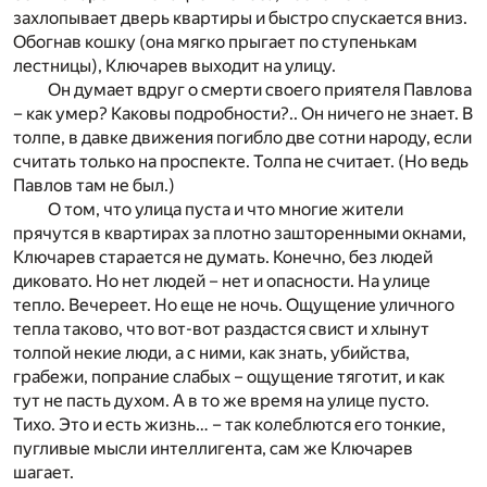
захлопывает дверь квартиры и быстро спускается вниз.
Обогнав кошку (она мягко прыгает по ступенькам
лестницы), Ключарев выходит на улицу.
Он думает вдруг о смерти своего приятеля Павлова
– как умер? Каковы подробности?.. Он ничего не знает. В
толпе, в давке движения погибло две сотни народу, если
считать только на проспекте. Толпа не считает. (Но ведь
Павлов там не был.)
О том, что улица пуста и что многие жители
прячутся в квартирах за плотно зашторенными окнами,
Ключарев старается не думать. Конечно, без людей
диковато. Но нет людей – нет и опасности. На улице
тепло. Вечереет. Но еще не ночь. Ощущение уличного
тепла таково, что вот-вот раздастся свист и хлынут
толпой некие люди, а с ними, как знать, убийства,
грабежи, попрание слабых – ощущение тяготит, и как
тут не пасть духом. А в то же время на улице пусто.
Тихо. Это и есть жизнь… – так колеблются его тонкие,
пугливые мысли интеллигента, сам же Ключарев
шагает.