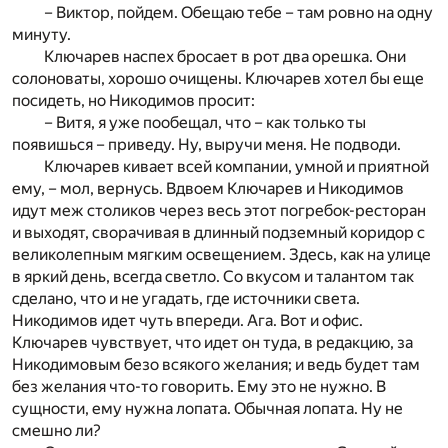
– Виктор, пойдем. Обещаю тебе – там ровно на одну
минуту.
Ключарев наспех бросает в рот два орешка. Они
солоноваты, хорошо очищены. Ключарев хотел бы еще
посидеть, но Никодимов просит:
– Витя, я уже пообещал, что – как только ты
появишься – приведу. Ну, выручи меня. Не подводи.
Ключарев кивает всей компании, умной и приятной
ему, – мол, вернусь. Вдвоем Ключарев и Никодимов
идут меж столиков через весь этот погребок-ресторан
и выходят, сворачивая в длинный подземный коридор с
великолепным мягким освещением. Здесь, как на улице
в яркий день, всегда светло. Со вкусом и талантом так
сделано, что и не угадать, где источники света.
Никодимов идет чуть впереди. Ага. Вот и офис.
Ключарев чувствует, что идет он туда, в редакцию, за
Никодимовым безо всякого желания; и ведь будет там
без желания что-то говорить. Ему это не нужно. В
сущности, ему нужна лопата. Обычная лопата. Ну не
смешно ли?