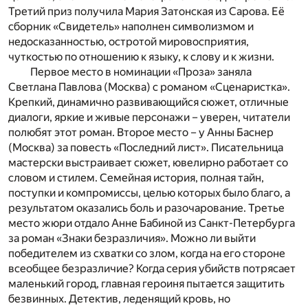
Третий приз получила Мария Затонская из Сарова. Её
сборник «Свидетель» наполнен символизмом и
недосказанностью, остротой мировосприятия,
чуткостью по отношению к языку, к слову и к жизни.
Первое место в номинации «Проза» заняла
Светлана Павлова (Москва) с романом «Сценаристка».
Крепкий, динамично развивающийся сюжет, отличные
диалоги, яркие и живые персонажи – уверен, читатели
полюбят этот роман. Второе место – у Анны Баснер
(Москва) за повесть «Последний лист». Писательница
мастерски выстраивает сюжет, ювелирно работает со
словом и стилем. Семейная история, полная тайн,
поступки и компромиссы, целью которых было благо, а
результатом оказались боль и разочарование. Третье
место жюри отдало Анне Бабиной из Санкт-Петербурга
за роман «Знаки безразличия». Можно ли выйти
победителем из схватки со злом, когда на его стороне
всеобщее безразличие? Когда серия убийств потрясает
маленький город, главная героиня пытается защитить
безвинных. Детектив, леденящий кровь, но