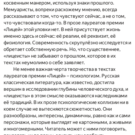
косвенным манером, используя знаки прошлого.
Мемуаристы, вопреки расхожему мнению, всегда
рассказывают о том, что чувствуют сейчас, а не о том,
что чувствовали когда-то. В прозе лауреатов премии
«Лицей» этой уловки нет. В ней присутствует жизнь
именно здесь и сейчас: её реалии, её реквизит, её
физиология. Современность скрупулёзно исследуется и
обретает собственную речь. Но, что существеннее,
«лицеисты» не забывают о прошлом, которое в их
текстах неумолимо о себе заявляет.
Не менее важная черта творчества в текстах
лауреатов премии «Лицей» – психологизм. Русская
классическая литература, как известно, достигла
вершин в исследовании глубины человеческого духа, и
«лицеисты» в этом смысле оказываются наследниками
её традиций. В их прозе психологические коллизии ни в
коем случае не вытесняются сюжетностью. Они
разнообразны, интересны, динамичны, равно как и сами
персонажи, которые выглядят не картонными, а живыми
и многомерными. Читатель может с ними поговорить,