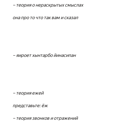
– теория о нераскрытых смыслах
она про то что так вам и сказал
– яироет хынтарбо йинасипан
– теория ежей
представьте: ёж
– теория звонков и отражений