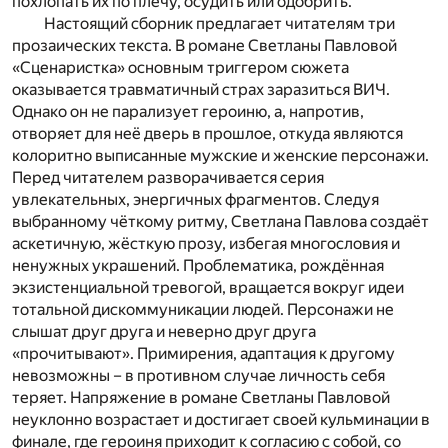
похлопать их по плечу, осудить или одобрить.
Настоящий сборник предлагает читателям три
прозаических текста. В романе Светланы Павловой
«Сценаристка» основным триггером сюжета
оказывается травматичный страх заразиться ВИЧ.
Однако он не парализует героиню, а, напротив,
отворяет для неё дверь в прошлое, откуда являются
колоритно выписанные мужские и женские персонажи.
Перед читателем разворачивается серия
увлекательных, энергичных фрагментов. Следуя
выбранному чёткому ритму, Светлана Павлова создаёт
аскетичную, жёсткую прозу, избегая многословия и
ненужных украшений. Проблематика, рождённая
экзистенциальной тревогой, вращается вокруг идеи
тотальной дискоммуникации людей. Персонажи не
слышат друг друга и неверно друг друга
«прочитывают». Примирения, адаптация к другому
невозможны – в противном случае личность себя
теряет. Напряжение в романе Светланы Павловой
неуклонно возрастает и достигает своей кульминации в
финале, где героиня приходит к согласию с собой, со