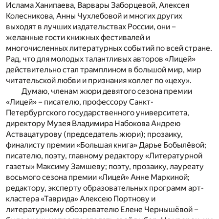
Ислама Ханипаева, Варвары Заборцевой, Алексея
Колесникова, Анны Чухлебовой и многих других
выходят в лучших издательствах России, они –
желанные гости книжных фестивалей и
многочисленных литературных событий по всей стране.
Рад, что для молодых талантливых авторов «Лицей»
действительно стал трамплином в большой мир, мир
читательской любви и признания коллег по «цеху».
Думаю, членам жюри девятого сезона премии
«Лицей» – писателю, профессору Санкт-
Петербургского государственного университета,
директору Музея Владимира Набокова Андрею
Аствацатурову (председатель жюри); прозаику,
финалисту премии «Большая книга» Дарье Бобылёвой;
писателю, поэту, главному редактору «Литературной
газеты» Максиму Замшеву; поэту, прозаику, лауреату
восьмого сезона премии «Лицей» Анне Маркиной;
редактору, эксперту образовательных программ арт-
кластера «Таврида» Алексею Портнову и
литературному обозревателю Елене Чернышёвой –