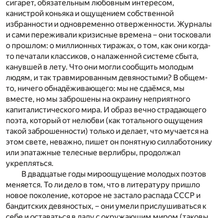
сигарет, обязательным любовным интересом,
канистрой коньяка и ощущением собственной
избранности и одновременно отверженности. Журналы
и сами переживали кризисные времена – они тосковали
о прошлом: о миллионных тиражах, о том, как они когда-
то печатали классиков, о налаженной системе сбыта,
канувшей в лету. Что они могли сообщить молодым
людям, и так травмированным девяностыми? В общем-
то, ничего обнадёживающего: мы не сдаёмся, мы
вместе, но мы заброшены на окраину неприятного
капиталистического мира. И образ вечно страдающего
поэта, который от нелюбви (как тотального ощущения
такой заброшенности) только и делает, что мучается на
этом свете, неважно, пишет он понятную силлаботонику
или эпатажные телесные верлибры, продолжал
укрепляться.
В двадцатые годы мироощущение молодых поэтов
меняется. То ли дело в том, что в литературу пришло
новое поколение, которое не застало распада СССР и
бандитских девяностых, – они умели прислушиваться к
себе и оставаться в ладу с окружающим миром (таковы,