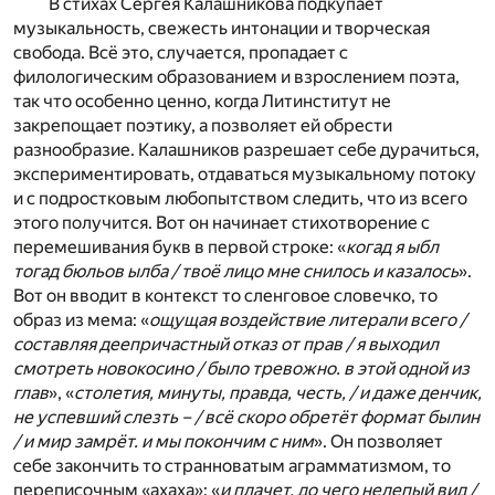
В стихах Сергея Калашникова подкупает
музыкальность, свежесть интонации и творческая
свобода. Всё это, случается, пропадает с
филологическим образованием и взрослением поэта,
так что особенно ценно, когда Литинститут не
закрепощает поэтику, а позволяет ей обрести
разнообразие. Калашников разрешает себе дурачиться,
экспериментировать, отдаваться музыкальному потоку
и с подростковым любопытством следить, что из всего
этого получится. Вот он начинает стихотворение с
перемешивания букв в первой строке: «
когад я ыбл
тогад бюльов ылба / твоё лицо мне снилось и казалось
».
Вот он вводит в контекст то сленговое словечко, то
образ из мема: «
ощущая воздействие литерали всего /
составляя деепричастный отказ от прав / я выходил
смотреть новокосино / было тревожно. в этой одной из
глав
», «
столетия, минуты, правда, честь, / и даже денчик,
не успевший слезть – / всё скоро обретёт формат былин
/ и мир замрёт. и мы покончим с ним
». Он позволяет
себе закончить то странноватым аграмматизмом, то
переписочным «ахаха»: «
и плачет, до чего нелепый вид /