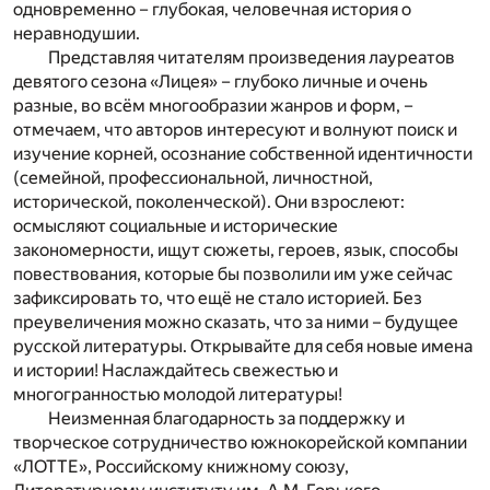
одновременно – глубокая, человечная история о
неравнодушии.
Представляя читателям произведения лауреатов
девятого сезона «Лицея» – глубоко личные и очень
разные, во всём многообразии жанров и форм, –
отмечаем, что авторов интересуют и волнуют поиск и
изучение корней, осознание собственной идентичности
(семейной, профессиональной, личностной,
исторической, поколенческой). Они взрослеют:
осмысляют социальные и исторические
закономерности, ищут сюжеты, героев, язык, способы
повествования, которые бы позволили им уже сейчас
зафиксировать то, что ещё не стало историей. Без
преувеличения можно сказать, что за ними – будущее
русской литературы. Открывайте для себя новые имена
и истории! Наслаждайтесь свежестью и
многогранностью молодой литературы!
Неизменная благодарность за поддержку и
творческое сотрудничество южнокорейской компании
«ЛОТТЕ», Российскому книжному союзу,