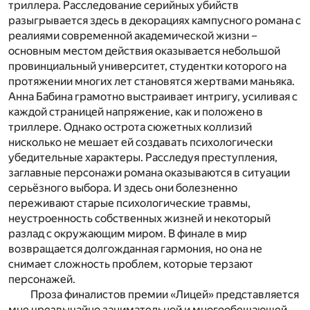
триллера. Расследование серийных убийств
разыгрывается здесь в декорациях кампусного романа с
реалиями современной академической жизни –
основным местом действия оказывается небольшой
провинциальный университет, студентки которого на
протяжении многих лет становятся жертвами маньяка.
Анна Бабина грамотно выстраивает интригу, усиливая с
каждой страницей напряжение, как и положено в
триллере. Однако острота сюжетных коллизий
нисколько не мешает ей создавать психологически
убедительные характеры. Расследуя преступления,
заглавные персонажи романа оказываются в ситуации
серьёзного выбора. И здесь они болезненно
переживают старые психологические травмы,
неустроенность собственных жизней и некоторый
разлад с окружающим миром. В финале в мир
возвращается долгожданная гармония, но она не
снимает сложность проблем, которые терзают
персонажей.
Проза финалистов премии «Лицей» представляется
мне чрезвычайно занимательной и многообещающей.