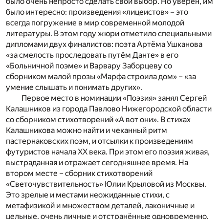
было очень непросто сделать свой выбор. Но уверен, им
было интересно: произведения «лицеистов» – это
всегда погружение в мир современной молодой
литературы. В этом году жюри отметило специальными
дипломами двух финалистов: поэта Артёма Ушканова
«за смелость проследовать путём Данте» в его
«Больничной поэме» и Варвару Заборцеву со
сборником малой прозы «Марфа строила дом» – «за
умение слышать и понимать других».
Первое место в номинации «Поэзия» занял Сергей
Калашников из города Павлово Нижегородской области
со сборником стихотворений «А вот они». В стихах
Калашникова можно найти и чеканный ритм
пастернаковских поэм, и отсылки к произведениям
футуристов начала ХХ века. При этом его поэзия живая,
выстраданная и отражает сегодняшнее время. На
втором месте – сборник стихотворений
«Светочувствительность» Юлии Крыловой из Москвы.
Это зрелые и местами неожиданные стихи, с
метафизикой и множеством деталей, лаконичные и
цельные, очень личные и отстранённые одновременно.