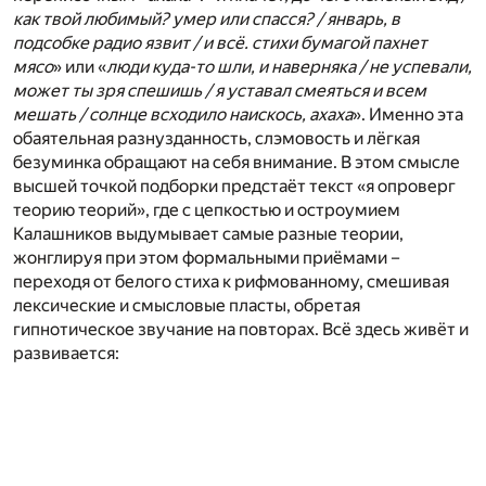
как твой любимый? умер или спасся? / январь, в
подсобке радио язвит / и всё. стихи бумагой пахнет
мясо
» или «
люди куда-то шли, и наверняка / не успевали,
может ты зря спешишь / я уставал смеяться и всем
мешать / солнце всходило наискось, ахаха
». Именно эта
обаятельная разнузданность, слэмовость и лёгкая
безуминка обращают на себя внимание. В этом смысле
высшей точкой подборки предстаёт текст «я опроверг
теорию теорий», где с цепкостью и остроумием
Калашников выдумывает самые разные теории,
жонглируя при этом формальными приёмами –
переходя от белого стиха к рифмованному, смешивая
лексические и смысловые пласты, обретая
гипнотическое звучание на повторах. Всё здесь живёт и
развивается: