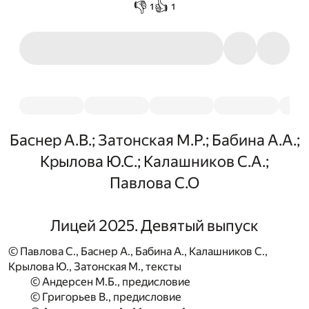
👎
👍
1
1
Баснер А.В.; Затонская М.Р.; Бабина А.А.;
Крылова Ю.С.; Калашников С.А.;
Павлова С.О
Лицей 2025. Девятый выпуск
© Павлова С., Баснер А., Бабина А., Калашников С.,
Крылова Ю., Затонская М., тексты
© Андерсен М.Б., предисловие
© Григорьев В., предисловие