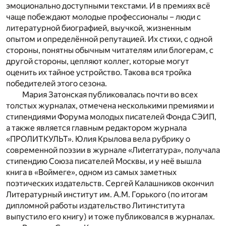
эмоционально доступными текстами. И в премиях всё
чаще побеждают молодые профессионалы – люди с
литературной биографией, выучкой, жизненным
опытом и определённой репутацией. Их стихи, с одной
стороны, понятны обычным читателям или блогерам, с
другой стороны, цепляют коллег, которые могут
оценить их тайное устройство. Такова вся тройка
победителей этого сезона.
Мария Затонская публиковалась почти во всех
толстых журналах, отмечена несколькими премиями и
стипендиями Форума молодых писателей Фонда СЭИП,
а также является главным редактором журнала
«ПРОЛИТКУЛЬТ». Юлия Крылова вела рубрику о
современной поэзии в журнале «Лиterraтура», получала
стипендию Союза писателей Москвы, и у неё вышла
книга в «Воймеге», одном из самых заметных
поэтических издательств. Сергей Калашников окончил
Литературный институт им. А.М. Горького (по итогам
дипломной работы издательство Литинститута
выпустило его книгу) и тоже публиковался в журналах.