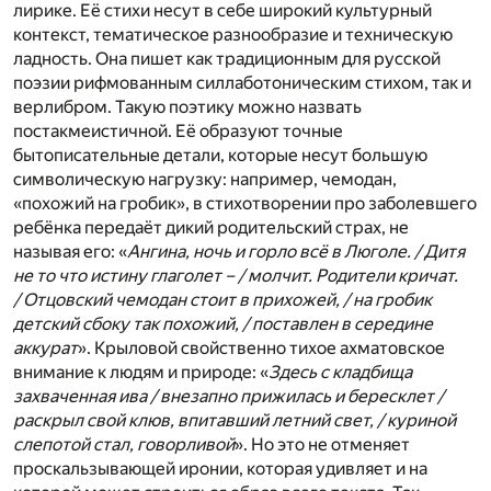
лирике. Её стихи несут в себе широкий культурный
контекст, тематическое разнообразие и техническую
ладность. Она пишет как традиционным для русской
поэзии рифмованным силлаботоническим стихом, так и
верлибром. Такую поэтику можно назвать
постакмеистичной. Её образуют точные
бытописательные детали, которые несут большую
символическую нагрузку: например, чемодан,
«похожий на гробик», в стихотворении про заболевшего
ребёнка передаёт дикий родительский страх, не
называя его: «
Ангина, ночь и горло всё в Люголе. / Дитя
не то что истину глаголет – / молчит. Родители кричат.
/ Отцовский чемодан стоит в прихожей, / на гробик
детский сбоку так похожий, / поставлен в середине
аккурат
». Крыловой свойственно тихое ахматовское
внимание к людям и природе: «
Здесь с кладбища
захваченная ива / внезапно прижилась и бересклет /
раскрыл свой клюв, впитавший летний свет, / куриной
слепотой стал, говорливой
». Но это не отменяет
проскальзывающей иронии, которая удивляет и на