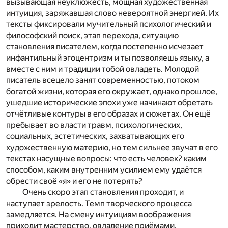
вызывающая неуклюжесть, мощная художественная
интуиция, заряжавшая слово невероятной энергией. Их
тексты фиксировали мучительный психологический и
философский поиск, этап перехода, ситуацию
становления писателем, когда постепенно исчезает
инфантильный эгоцентризм и ты позволяешь языку, а
вместе с ним и традиции тобой овладеть. Молодой
писатель всецело занят современностью, потоком
богатой жизни, которая его окружает, однако прошлое,
ушедшие исторические эпохи уже начинают обретать
отчётливые контуры в его образах и сюжетах. Он ещё
пребывает во власти травм, психологических,
социальных, эстетических, захватывающих его
художественную материю, но тем сильнее звучат в его
текстах насущные вопросы: что есть человек? каким
способом, каким внутренним усилием ему удаётся
обрести своё «я» и его не потерять?
Очень скоро этап становления проходит, и
наступает зрелость. Темп творческого процесса
замедляется. На смену интуициям воображения
приходит мастерство, овладение приёмами.