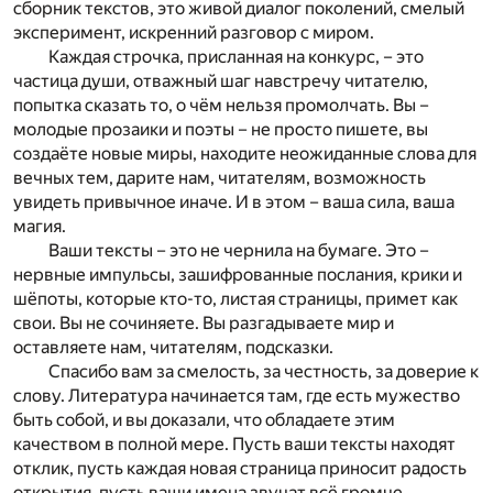
сборник текстов, это живой диалог поколений, смелый
эксперимент, искренний разговор с миром.
Каждая строчка, присланная на конкурс, – это
частица души, отважный шаг навстречу читателю,
попытка сказать то, о чём нельзя промолчать. Вы –
молодые прозаики и поэты – не просто пишете, вы
создаёте новые миры, находите неожиданные слова для
вечных тем, дарите нам, читателям, возможность
увидеть привычное иначе. И в этом – ваша сила, ваша
магия.
Ваши тексты – это не чернила на бумаге. Это –
нервные импульсы, зашифрованные послания, крики и
шёпоты, которые кто-то, листая страницы, примет как
свои. Вы не сочиняете. Вы разгадываете мир и
оставляете нам, читателям, подсказки.
Спасибо вам за смелость, за честность, за доверие к
слову. Литература начинается там, где есть мужество
быть собой, и вы доказали, что обладаете этим
качеством в полной мере. Пусть ваши тексты находят
отклик, пусть каждая новая страница приносит радость
открытия, пусть ваши имена звучат всё громче.