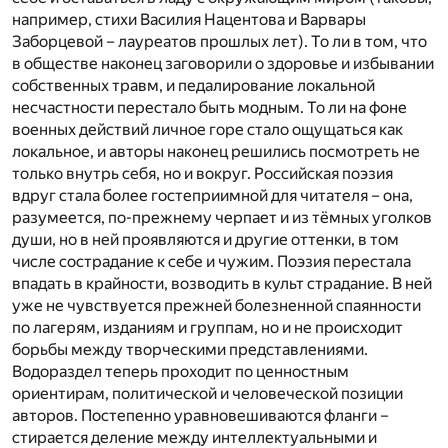
например, стихи Василия Нацентова и Варвары
Заборцевой – лауреатов прошлых лет). То ли в том, что
в обществе наконец заговорили о здоровье и избывании
собственных травм, и педалирование локальной
несчастности перестало быть модным. То ли на фоне
военных действий личное горе стало ощущаться как
локальное, и авторы наконец решились посмотреть не
только внутрь себя, но и вокруг. Российская поэзия
вдруг стала более гостеприимной для читателя – она,
разумеется, по-прежнему черпает и из тёмных уголков
души, но в ней проявляются и другие оттенки, в том
числе сострадание к себе и чужим. Поэзия перестала
впадать в крайности, возводить в культ страдание. В ней
уже не чувствуется прежней болезненной спаянности
по лагерям, изданиям и группам, но и не происходит
борьбы между творческими представлениями.
Водораздел теперь проходит по ценностным
ориентирам, политической и человеческой позиции
авторов. Постепенно уравновешиваются фланги –
стирается деление между интеллектуальными и