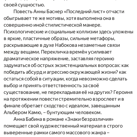
своей сущностью.
Повесть Анны Баснер «Последний лист» отчасти
обыгрывает те же мотивы, хотя выполнена она в
совершенно иной стилистической манере.
Психологические и социальные коллизии здесь уложены
в яркие, пластичные образы, сильные метафоры,
раскрывающие в духе Набокова незаметные связи
между вещами. Перекличка времён усиливает
драматическое напряжение, заставляя героиню
задуматься об острых экзистенциальных вопросах: как
победить абсурд и агрессию окружающей жизни? как
остаться собой в ситуации, когда невозможно сделать
выбор и принять ответственность за своё
существование, не перекладывая её на других? Героиня
на протяжении повести стремительно взрослеет и в
финале обретает сходство с идеалом, завещанным
Альбером Камю, – бунтующим человеком.
Анна Бабина в романе «Знаки безразличия»
помещает свой художественный материал в строго
выверенные рамки самого массового жанра –