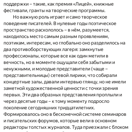
поддержки – такие, как премия «Лицей», книжные
фестивали, гранты на творческие программы.
Но важную роль играет и само творческое
поведение писателей. В нулевые годы поэтическое
пространство раскололось – в нём, разумеется,
находилось место самым разным проявлениям,
поэтикам, интересам, но глобально оно разделилось на
два противоборствующих лагеря: замкнутые
профессионалы, которые все как один метили в
вечность, но в моменте ощущали себя забытыми и
ненужными, и молодые представители (чаще –
представительницы) сетевой лирики, что собирали
концертные залы, давали интервью глянцу, но не имели
заметной художественной ценности с точки зрения
первых. Эти два образных представления проплыли и
через десятые годы – к тому моменту подросло
поколение сегодняшних тридцатилетних.
Формировалось оно в бесконечной системе семинаров
и писательских форумов, которые вели в основном
редакторы толстых журналов. Туда приезжали с блоком