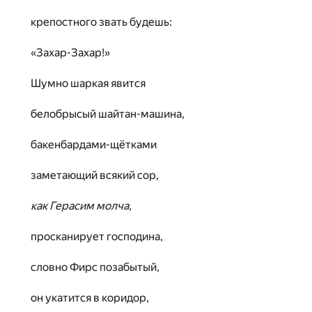
крепостного звать будешь:
«Захар-Захар!»
Шумно шаркая явится
белобрысый шайтан-машина,
бакенбардами-щётками
заметающий всякий сор,
как Герасим молча,
просканирует господина,
словно Фирс позабытый,
он укатится в коридор,