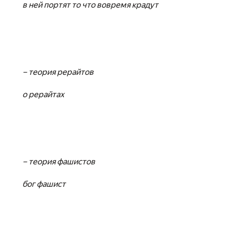
в ней портят то что вовремя крадут
– теория рерайтов
о рерайтах
– теория фашистов
бог фашист