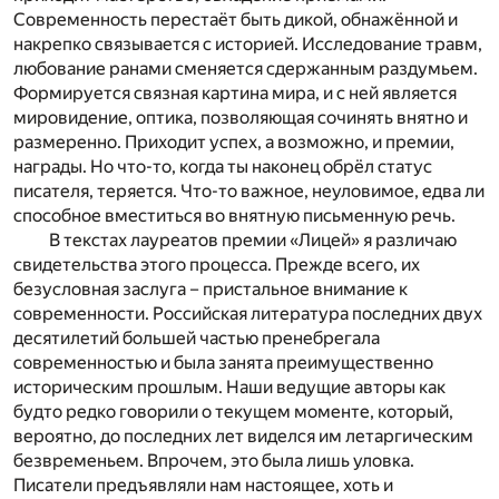
Современность перестаёт быть дикой, обнажённой и
накрепко связывается с историей. Исследование травм,
любование ранами сменяется сдержанным раздумьем.
Формируется связная картина мира, и с ней является
мировидение, оптика, позволяющая сочинять внятно и
размеренно. Приходит успех, а возможно, и премии,
награды. Но что-то, когда ты наконец обрёл статус
писателя, теряется. Что-то важное, неуловимое, едва ли
способное вместиться во внятную письменную речь.
В текстах лауреатов премии «Лицей» я различаю
свидетельства этого процесса. Прежде всего, их
безусловная заслуга – пристальное внимание к
современности. Российская литература последних двух
десятилетий большей частью пренебрегала
современностью и была занята преимущественно
историческим прошлым. Наши ведущие авторы как
будто редко говорили о текущем моменте, который,
вероятно, до последних лет виделся им летаргическим
безвременьем. Впрочем, это была лишь уловка.
Писатели предъявляли нам настоящее, хоть и