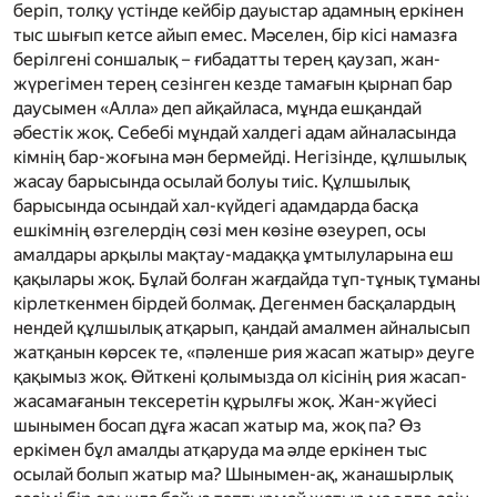
беріп, толқу үстінде кейбір дауыстар адамның еркінен
тыс шығып кетсе айып емес. Мәселен, бір кісі намазға
берілгені соншалық – ғибадатты терең қаузап, жан-
жүрегімен терең сезінген кезде тамағын қырнап бар
даусымен «Алла» деп айқайласа, мұнда ешқандай
әбестік жоқ. Себебі мұндай халдегі адам айналасында
кімнің бар-жоғына мән бермейді. Негізінде, құлшылық
жасау барысында осылай болуы тиіс. Құлшылық
барысында осындай хал-күйдегі адамдарда басқа
ешкімнің өзгелердің сөзі мен көзіне өзеуреп, осы
амалдары арқылы мақтау-мадаққа ұмтылуларына еш
қақылары жоқ. Бұлай болған жағдайда тұп-тұнық тұманы
кірлеткенмен бірдей болмақ. Дегенмен басқалардың
нендей құлшылық атқарып, қандай амалмен айналысып
жатқанын көрсек те, «пәленше рия жасап жатыр» деуге
қақымыз жоқ. Өйткені қолымызда ол кісінің рия жасап-
жасамағанын тексеретін құрылғы жоқ. Жан-жүйесі
шынымен босап дұға жасап жатыр ма, жоқ па? Өз
еркімен бұл амалды атқаруда ма әлде еркінен тыс
осылай болып жатыр ма? Шынымен-ақ, жанашырлық