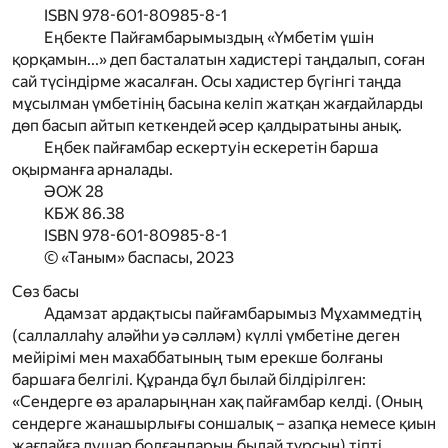
ISBN 978-601-80985-8-1
Еңбекте Пайғамбарымыздың «Үмбетім үшін
қорқамын...» деп басталатын хадистері таңдалып, соған
сай түсіндірме жасалған. Осы хадистер бүгінгі таңда
мұсылман үмбетінің басына келіп жатқан жағдайларды
дөп басып айтып кеткендей әсер қалдыратыны анық.
Еңбек пайғамбар ескертуін ескеретін барша
оқырманға арналады.
ӘОЖ 28
КБЖ 86.38
ISBN 978-601-80985-8-1
© «Таным» баспасы, 2023
Сөз басы
А
дамзат ардақтысы пайғамбарымыз Мұхаммедтің
(саллаллаһу аләйһи уә сәлләм)
күллі үмбетіне деген
мейірімі мен махаббатының тым ерекше болғаны
баршаға белгілі. Құранда бұл былай білдірілген:
«Сендерге өз араларыңнан хақ пайғамбар келді. (Оның
сендерге жанашырлығы соншалық – азапқа немесе қиын
жағдайға душар болғандарың былай тұрсын) тіпті,