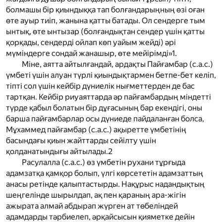
болмашы бір қиындыққа тап болғандарыңның өзі оған
өте ауыр тиіп, жанына қатты батады. Ол сендерге тым
ынтық, өте ынтызар (болғандықтан сендер үшін қатты
қорқады, сендерді ойлап көп уайым жейді) әрі
мүміндерге сондай жанашыр, өте мейірімді»
1
.
Міне, аятта айтылғандай, ардақты Пайғамбар
(с.а.с.)
үмбеті үшін алуан түрлі қиындықтармен бетпе-бет келіп,
тіпті сол үшін кейбір дүниелік нығметтерден де бас
тартқан. Кейбір риуаяттарда әр пайғамбардың міндетті
түрде қабыл болатын бір дұғасының бар екендігі, оны
барша пайғамбарлар осы дүниеде пайдаланған болса,
Мұхаммед пайғамбар
(с.а.с.)
ақыретте үмбетінің
басындағы қиын жайттарды сейілту үшін
қолданатындығы айтылады.
2
Расулалла
(с.а.с.)
өз үмбетін рухани тұрғыда
адамзатқа қамқор болып, үлгі көрсететін адамзаттың
анасы ретінде қалыптастырды. Нақұрыс надандықтың
шеңгелінде шырылдап, ақ пен қараның ара-жігін
ажырата алмай абдырап жүрген ат төбеліндей
адамдарды тәрбиелеп, әрқайсысын қияметке дейін