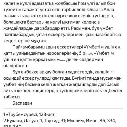
келетін күллі адамзатқа жолбасшы һәм үлгі алып бой
түзейтін ғаламат ұстаз етіп тәрбиеледі. Оларға Алла
разылығына жететін еш нәрсе жоқ екенін түсіндіріп,
болашақта бастарына келуі ықтимал келеңсіз
жағдайлардан да хабардар етті. Расымен, бұл үмбет
пайғамбардың қатаң ескертулері мен қазынаға бергісіз
кеңестеріне мұқтаж.
Пайғамбарымыздың ескертулері «Үмбетім үшін ең
қатты уайымдайтын нәрселерімнің бірі...», «Үмбетім
үшін ең қатты қорқатыным...» деген сөздермен
білдірілген.
Бұл еңбекке арқау болған хадистердің көпшілігі
осындай ескертулерді қамтиды. Бүгінгі таңда мұсылман
үмбетінің басына келіп жатқан жағдайларды дөп басып
айтып кеткен хадистердің түсіндірмелерін осы еңбектен
табасыз.
Баспадан
1
«Тәубе» сүресі, 128-аят.
2
Бұхари, Дағуат, 1, Таухид, 31; Мүслим, Иман, 86, 334,
335, 340.