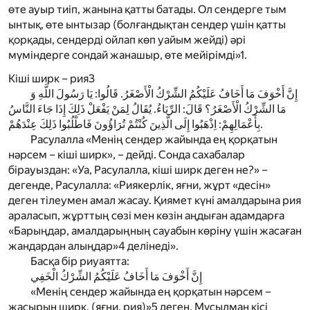
өте ауыр тиіп, жанына қатты батады. Ол сендерге тым
ынтық, өте ынтызар (болғандықтан сендер үшін қатты
қорқады, сендерді ойлап көп уайым жейді) әрі
мүміндерге сондай жанашыр, өте мейірімді»
1
.
Кіші ширк – рия
3
إِنَّ أَخْوَفَ مَا أَخَافُ عَلَيْكُمُ الشِّرْكُ الْأَصْغَرُ. قَالُوا: يَا رَسُولَ اللَّهِ وَ
مَا الشِّرْكُ الْأَصْغَرُ؟ قَالَ: الرِّيَاءُ. يُقَالُ لِمَنْ يَفْعَلْ ذَلِكَ إِذَا جَاءَ النَّاسُ
بِأَعْمَالِهِمْ: اِذْهَبُوا إِلَى الَّذِينَ كُنْتُمْ تُرَاؤُونَ فَاطْلُبُوا ذَلِكَ عِنْدَهُمْ.
Расулалла «М
енің сендер жайында ең қорқатын
нәрсем – кіші ширк», – дейді. Сонда сахабалар
бірауыздан: «Уа, Расулалла, кіші ширк деген не?» –
дегенде, Расулалла: «Риякерлік, яғни, жұрт «десін»
деген тілеумен амал жасау. Қиямет күні амалдарына рия
араласып, жұрттың сөзі мен көзін аңдыған адамдарға
«Барыңдар, амалдарыңның сауабын көріну үшін жасаған
жандардан алыңдар»
4
делінеді».
Басқа бір риуаятта:
إِنَّ أَخْوَفَ مَا أَخَافُ عَلَيْكُمُ الشِّرْكُ الْخَفِي
«Менің сендер жайында ең қорқатын нәрсем –
жасырын ширк, (яғни, рия)»
5
деген. Мұсылман кісі