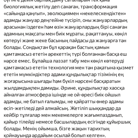
биологиялық жетілу деп санаған, трансформация
«сайында қаңғып», эволюциямен «некелескендіктен»
адамды жануар деңгейіне түсіріп, оны жануарлардың
арасынан іздеген һәм өзін жануарлардың бірі санаған
адамның мақсаты мен биік мұраты, рақаттануы, көңіл
көтеруі және жеке басының пайдасы да жануарға тән
болады. Сондықтан бұл қарақан бастың қамын
қамтамасыз ететін әрекеттің түрі болғаннан басқа еш
нәрсе емес. Бұлайша ләззат табу мен көңіл көтеруді
қамтамасыз ететін технология мен тән рақатына қызмет
ететін мүмкіндіктер адами құндылықтар тізімінің ең
жоғарысына шығады һәм бүкіл нәрсені басқаратын
жылдамдықпен дамиды. Әрине, құндылықтар хаосқа
айналған атмосфера ішінде не ой-өресі биік ойшыл
адамды, не батыл ғалымды, не қайратты өнер адамы
өсіп-жетіледі дей алмайсың. Жетіліп шыққандар да
кейбір тұлғалар мен мекемелерге жағымпазданып,
қайыр тілейді немесе басшылардың есігінде құйыршық
болады. Менің ойымша, бізге жақын тарихтың
қойнауында әрдайым осылай болып келген».