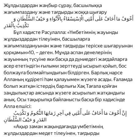
Жұлдыздардан жаңбыр сұрау, басшылыққа
жағымпаздану және тағдырды жоққа шығару
أَخْوَفُ مَا أَخَافُ عَلَى أُمَّتِي الْاِسْتِسْقَاءُ بِالْأَنْوَاءِ وَ حَيْفُ السُّلْطَانِ وَ
تَكْذِيبٌ بِالْقَدَرِ
Бұл хадисте Расулалла: «Үмбетімнің жауынды
жұлдыздардан тілеуінен, басшыларға
жағымпаздануынан және тағдырды теріске шығаруынан
қорқамын»
10
, – деген. Мұнда аспан денелерінің
жауынның түсуіне яки басқа да дүниедегі жағдайларға
әсер ететіндігін ғылыми зерттеуді ысырып қойып, бос
болжауға болмайтындығын білдірген. Барлық нәрсе
Алланың құдіреті һәм қалауымен жүзеге асады. Ғаламда
болып жатқан істердің барлығы Хақ Тағала қойған
заңдылықтар аясында жүзеге асырылып жатқандығы
анық. Осы тақырыпқа байланысты басқа бір хадисінде
Алла елшісі:
إِنَّ أَخْوَفَ مَا أَخَافُ عَلَى أُمَّتِي فِي آخِرِ زَمَانِهَا النُّجُومُ وَ تَكْذِيبُ
القَدَرِ وَ حَيْفُ السُّلْطَانِ
«Ақыр заман жақындағанда үмбетімнің
жұлдыздардан медет тілеуінен, тағдырды