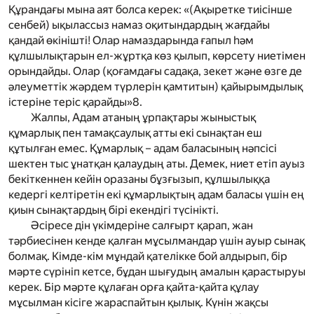
Құрандағы мына аят болса керек: «(Ақыретке тиісінше
сенбей) ықылассыз намаз оқитындардың жағдайы
қандай өкінішті! Олар намаздарында ғапыл һәм
құлшылықтарын ел­-жұртқа көз қылып, көрсету ниетімен
орындайды. Олар (қоғамдағы садақа, зекет және өзге де
әлеуметтік жәрдем түрлерін қамтитын) қайырымдылық
істеріне теріс қарайды»
8
.
Жалпы, Адам атаның ұрпақтары жыныстық
құмарлық пен тамақсаулық атты екі сынақтан еш
құтылған емес. Құмарлық – адам баласының нәпсісі
шектен тыс ұнатқан қалаудың аты. Демек, ниет етіп ауыз
бекіткеннен кейін оразаны бұзғызып, құлшылыққа
кедергі келтіретін екі құмарлықтың адам баласы үшін ең
қиын сынақтардың бірі екендігі түсінікті.
Әсіресе дін үкімдеріне салғырт қарап, жан
тәрбиесінен кенде қалған мұсылмандар үшін ауыр сынақ
болмақ. Кімде-кім мұндай қателікке бой алдырып, бір
мәрте сүрініп кетсе, бұдан шығудың амалын қарастыруы
керек. Бір мәрте құлаған орға қайта-қайта құлау
мұсылман кісіге жараспайтын қылық. Күнін жақсы