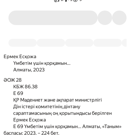
Ермек Есқожа
Үмбетім үшін қорқамын...
А
лматы,
2023
ӘОЖ 28
КБЖ 86.38
Е 69
ҚР Мәдениет және ақпарат министрлігі
Дін істері комитетінің дінтану
сараптамасының оң қорытындысы берілген
Ермек Есқожа
Е 69 Үмбетім үшін қорқамын... Алматы, «Таным»
баспасы: 2023. – 224 бет.