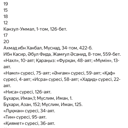
19
15
18
12
Кәнзул-Уммал, 1-том, 126-бет.
17
20
Ахмад ибн Ханбал, Мүснәд, 34-том, 422-б.
Ибн Кәсир, Әбул Фидә, Жәмғул Әсәнид, 8-том, 559-бет.
«Нахл», 10-аят; Қараңыз: «Фурқан, 48-аят; «Мүмін», 13-
аят.
«Нәмл» сүресі, 75-аят; «Әнғам» сүресі, 59-аят; «Қаф»
сүресі, 4-аят; «Исра» сүресі, 58-аят; «Хадид» сүресі, 22-
аят.
«Ниса» сүресі, 126-аят.
Бұхари, Иман,1; Мүслим, Иман, 1.
Бұхари, Азан, 152; Мүслим, Иман, 125.
«Лұқман» сүресі, 34-аят.
«Тин» сүресі, 95-аят.
«Қиямет» сүресі, 36-аят.