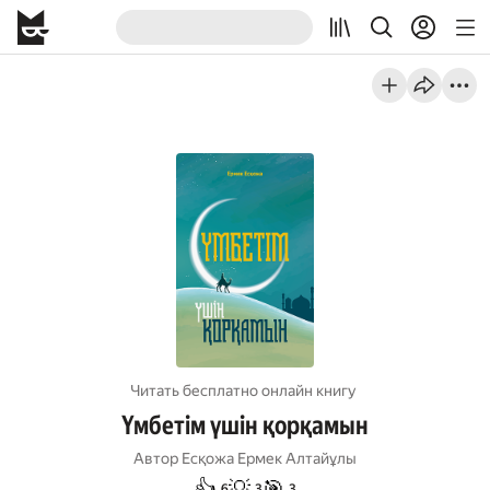
Читать бесплатно онлайн книгу
Үмбетім үшін қорқамын
Автор
Есқожа Ермек Алтайұлы
👍
💡
🎯
6
3
3