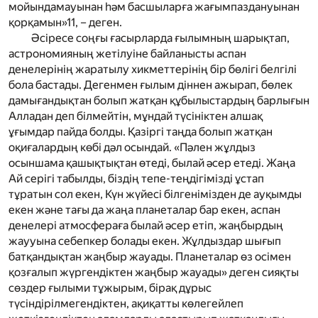
мойындамауынан һәм басшыларға жағымпаздануынан
қорқамын»
11
, – деген.
Әсіресе соңғы ғасырларда ғылымның шарықтап,
астрономияның жетілуіне байланысты аспан
денелерінің жаратылу хикметтерінің бір бөлігі белгілі
бола бастады. Дегенмен ғылым діннен ажырап, бөлек
дамығандықтан болып жатқан құбылыстардың барлығын
Алладан деп білмейтін, мұндай түсініктен алшақ
ұғымдар пайда болды. Қазіргі таңда болып жатқан
оқиғалардың көбі дәл осындай. «Пәлен жұлдыз
осыншама қашықтықтан өтеді, былай әсер етеді. Жаңа
Ай серігі табылды, біздің тепе-теңдігімізді ұстап
тұратын сол екен, Күн жүйесі білгенімізден де ауқымды
екен және тағы да жаңа планеталар бар екен, аспан
денелері атмосфераға былай әсер етіп, жаңбырдың
жаууына себепкер болады екен. Жұлдыздар шығып
батқандықтан жаңбыр жауады. Планеталар өз осімен
қозғалып жүргендіктен жаңбыр жауады» деген сияқты
сөздер ғылыми тұжырым, бірақ дұрыс
түсіндірілмегендіктен, ақиқатты көлегейлеп