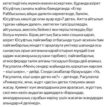
кететіндігінің мүмкін екенін ескерткен. Құранда әзірет
Юсуфтың сынағы жайлы баяндағанда: «Егер
Раббысының айқын дәлелін көрмегенде, бәлкім,
Юсуфтың көңілі де оған ауар еді»
7
деген. Аятта айтылып
тұрған «айқын дәлел», көптеген тәпсіршілердің
айтуынша, әкесінің бейнесі яки періштелердің бірі
болуы мүмкін. Бірақ аяттың басы мен соңына қарап,
әзірет Юсуфтың пайғамбар отбасында туып-өскенін һәм
пайғамбарлық міндетті арқалауға үміткер шағында осы
сынақтың орын алғанына қарай отырып мұндай іске
қадам жасамауына рухани тәрбиесі, пайғамбарлық
атмосферада тәлім алғаны тосқауыл болды дей аламыз.
Расулалла «М
енің сендер жайында ең қорқатын нәрсем
– кіші ширк», – дейді. Сонда сахабалар бірауыздан: «Уа,
Расулалла, кіші ширк деген не?» – дегенде, Расулалла:
«Риякерлік, яғни, жұрт «десін» деген тілеумен амал
жасау. Қиямет күні амалдарына рия араласып, жұрттың
сөзі мен көзін аңдыған адамдарға «Барыңдар,
амалдарыңның сауабын көріну үшін жасаған жандардан
алыңдар»
4
делінеді».