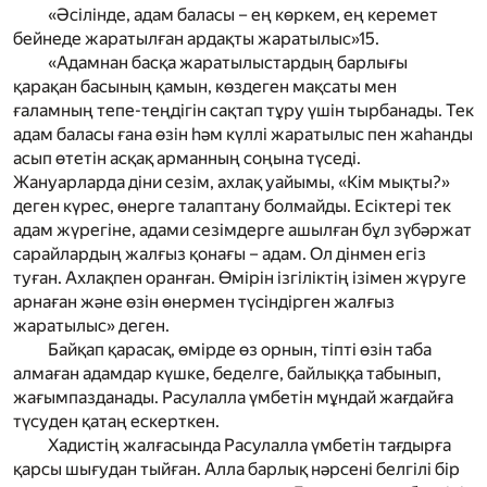
«Әсілінде, адам баласы – ең көркем, ең керемет
бейнеде жаратылған ардақты жаратылыс»
15
.
«Адамнан басқа жаратылыстардың барлығы
қарақан басының қамын, көздеген мақсаты мен
ғаламның тепе-теңдігін сақтап тұру үшін тырбанады. Тек
адам баласы ғана өзін һәм күллі жаратылыс пен жаһанды
асып өтетін асқақ арманның соңына түседі.
Жануарларда діни сезім, ахлақ уайымы, «Кім мықты?»
деген күрес, өнерге талаптану болмайды. Есіктері тек
адам жүрегіне, адами сезімдерге ашылған бұл зүбәржат
сарайлардың жалғыз қонағы – адам. Ол дінмен егіз
туған. Ахлақпен оранған. Өмірін ізгіліктің ізімен жүруге
арнаған және өзін өнермен түсіндірген жалғыз
жаратылыс» деген.
Байқап қарасақ, өмірде өз орнын, тіпті өзін таба
алмаған адамдар күшке, беделге, байлыққа табынып,
жағымпазданады. Расулалла үмбетін мұндай жағдайға
түсуден қатаң ескерткен.
Хадистің жалғасында Расулалла үмбетін тағдырға
қарсы шығудан тыйған. Алла барлық нәрсені белгілі бір