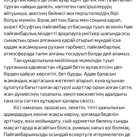
тұрған «айқын дәлел», көптеген тәпсіршілердің
айтуынша, әкесінің бейнесі яки періштелердің бірі
болуы мүмкін. Бірақ аяттың басы мен соңына қарап,
әзірет Юсуфтың пайғамбар отбасында туып-өскенін һәм
пайғамбарлық міндетті арқалауға үміткер шағында осы
сынақтың орын алғанына қарай отырып мұндай іске
қадам жасамауына рухани тәрбиесі, пайғамбарлық
атмосферада тәлім алғаны тосқауыл болды дей аламыз.
Тән құмарлығына мейілінше мүмкіндік туып
тұрғанына қарамастан «Құдай бетін аулақ етсін» деп
бірден қайрат көрсетіп, бет бұрды. Адам баласын
жамандық жартасына жетелеп апарып, күнә құзынан
құлатуға бағытталған әртүрлі шарттар орын алған сәтте,
жан-дүниесінің тазалығы, көңіл көкжиегінің адалдығы
ғана осы сәттен құтқарып қалары сөзсіз.
Кісі намазын, оразасын, зекетін, тіпті қажылығын
адамдардың көзіне жақсы көріну, қоғамда беделін
арттыру, өзін мойындату, сый-құрметке бөлену сынды
мақсаттарда жасайтын болса, рияның нағыз өзі болмақ.
Пайғамбарымызды осындай ескертуге итермелеген де