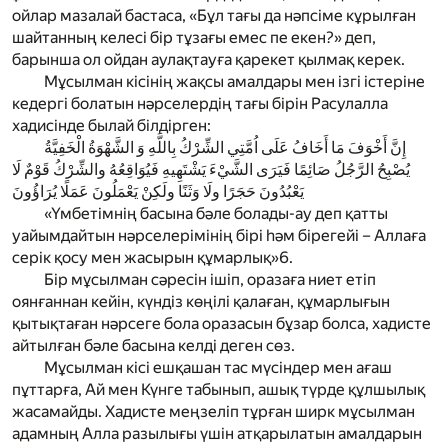
ойлар мазалай бастаса, «Бұл тағы да нәпсіме кұрылған
шайтанның келесі бір тұзағы емес пе екен?» деп,
барынша ол ойдан аулақтауға қарекет қылмақ керек.
Мұсылман кісінің жақсы амалдары мен ізгі істеріне
кедергі болатын нәрселердің тағы бірін Расулалла
хадисінде былай білдірген:
إِنَّ أَخْوَفَ مَا أَخَافُ عَلَى اُمَّتِي الشِّرْكُ بِاللَّهِ وَ الشَّهْوَةُ الْخَفِيَّةُ
يُصْبِحُ الرَّجُلُ صَائِمًا فَيَرَى الشَّيْءَ يَشْتَهِيهِ فَيُوَاقِعُهُ والشِّرْكُ قَوْمٌ لَا
يَعْبُدُونَ حَجَرًا ولَا وَثَنًا ولَكِنْ يَعْمَلُونَ عَمَلًا يُرَاؤُونَ
«Үмбетімнің басына бәле болады-ау деп қатты
уайымдайтын нәрселерімінің бірі һәм бірегейі – Аллаға
серік қосу мен жасырын құмарлық»
6
.
Бір мұсылман сәресін ішіп, оразаға ниет етіп
оянғаннан кейін, күндіз көңілі қалаған, құмарлығын
қытықтаған нәрсеге бола оразасын бұзар болса, хадисте
айтылған бәле басына келді деген сөз.
Мұсылман кісі ешқашан тас мүсіндер мен ағаш
пұттарға, Ай мен Күнге табынып, ашық түрде құлшылық
жасамайды. Хадисте меңзеліп тұрған ширк мұсылман
адамның Алла разылығы үшін атқарылатын амалдарын