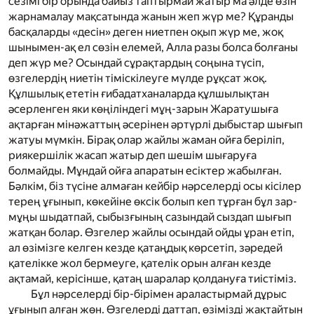
сезімі бір орында байыз таптырмай жатыр ма әлде өзін
жарнамалау мақсатында жанын жеп жүр ме? Құранды
басқаларды «десін» деген ниетпен оқып жүр ме, жоқ
шынымен-ақ ел сөзін елемей, Алла разы болса болғаны
деп жүр ме? Осындай сұрақтардың соңына түсіп,
өзгелердің ниетін тіміскілеуге мүлде рұқсат жоқ.
Құлшылық ететін ғибадатханаларда құлшылықтан
әсерленген яки көңіліндегі мұң-зарын Жаратушыға
ақтарған мінәжаттың әсерінен әртүрлі дыбыстар шығып
жатуы мүмкін. Бірақ олар жайлы жаман ойға беріліп,
риякершілік жасап жатыр деп шешім шығаруға
болмайды. Мұндай ойға апаратын есіктер жабылған.
Бәлкім, біз түсіне алмаған кейбір нәрселерді осы кісілер
терең ұғынып, көкейіне өксік болып кеп тұрған бұл зар-
мұңы шыдатпай, сыбызғының сазындай сыздап шығып
жатқан болар. Өзгелер жайлы осындай ойды ұран етіп,
ал өзімізге келген кезде қатаңдық көрсетіп, зәредей
қателікке жол бермеуге, қателік орын алған кезде
ақтамай, керісінше, қатаң шаралар қолдануға тиістіміз.
Бұл нәрселерді бір-бірімен араластырмай дұрыс
ұғынып алған жөн. Өзгелерді даттап, өзімізді жақтайтын