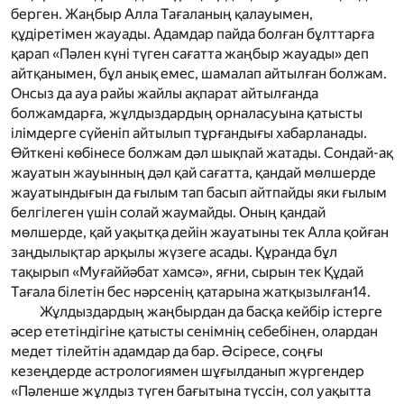
берген. Жаңбыр Алла Тағаланың қалауымен,
құдіретімен жауады. Адамдар пайда болған бұлттарға
қарап «Пәлен күні түген сағатта жаңбыр жауады» деп
айтқанымен, бұл анық емес, шамалап айтылған болжам.
Онсыз да ауа райы жайлы ақпарат айтылғанда
болжамдарға, жұлдыздардың орналасуына қатысты
ілімдерге сүйеніп айтылып тұрғандығы хабарланады.
Өйткені көбінесе болжам дәл шықпай жатады. Сондай-ақ
жауатын жауынның дәл қай сағатта, қандай мөлшерде
жауатындығын да ғылым тап басып айтпайды яки ғылым
белгілеген үшін солай жаумайды. Оның қандай
мөлшерде, қай уақытқа дейін жауатыны тек Алла қойған
заңдылықтар арқылы жүзеге асады. Құранда бұл
тақырып «Муғаййәбат хамсә», яғни, сырын тек Құдай
Тағала білетін бес нәрсенің қатарына жатқызылған
14
.
Жұлдыздардың жаңбырдан да басқа кейбір істерге
әсер ететіндігіне қатысты сенімнің себебінен, олардан
медет тілейтін адамдар да бар. Әсіресе, соңғы
кезеңдерде астрологиямен шұғылданып жүргендер
«Пәленше жұлдыз түген бағытына түссін, сол уақытта