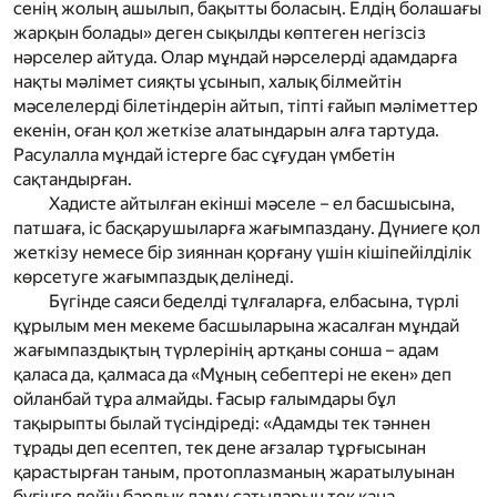
сенің жолың ашылып, бақытты боласың. Елдің болашағы
жарқын болады» деген сықылды көптеген негізсіз
нәрселер айтуда. Олар мұндай нәрселерді адамдарға
нақты мәлімет сияқты ұсынып, халық білмейтін
мәселелерді білетіндерін айтып, тіпті ғайып мәліметтер
екенін, оған қол жеткізе алатындарын алға тартуда.
Расулалла мұндай істерге бас сұғудан үмбетін
сақтандырған.
Хадисте айтылған екінші мәселе – ел басшысына,
патшаға, іс басқарушыларға жағымпаздану. Дүниеге қол
жеткізу немесе бір зияннан қорғану үшін кішіпейілділік
көрсетуге жағымпаздық делінеді.
Бүгінде саяси беделді тұлғаларға, елбасына, түрлі
құрылым мен мекеме басшыларына жасалған мұндай
жағымпаздықтың түрлерінің артқаны сонша – адам
қаласа да, қалмаса да «Мұның себептері не екен» деп
ойланбай тұра алмайды. Ғасыр ғалымдары бұл
тақырыпты былай түсіндіреді: «Адамды тек тәннен
тұрады деп есептеп, тек дене ағзалар тұрғысынан
қарастырған таным, протоплазманың жаратылуынан
бүгінге дейін барлық даму сатыларын тек қана