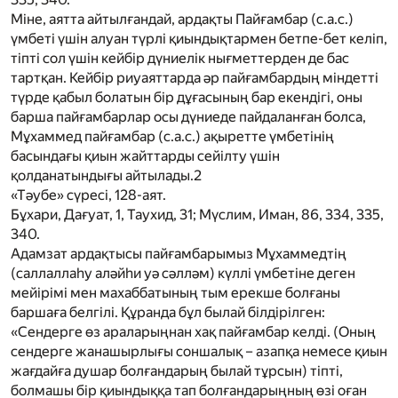
Міне, аятта айтылғандай, ардақты Пайғамбар
(с.а.с.)
үмбеті үшін алуан түрлі қиындықтармен бетпе-бет келіп,
тіпті сол үшін кейбір дүниелік нығметтерден де бас
тартқан. Кейбір риуаяттарда әр пайғамбардың міндетті
түрде қабыл болатын бір дұғасының бар екендігі, оны
барша пайғамбарлар осы дүниеде пайдаланған болса,
Мұхаммед пайғамбар
(с.а.с.)
ақыретте үмбетінің
басындағы қиын жайттарды сейілту үшін
қолданатындығы айтылады.
2
«Тәубе» сүресі, 128-аят.
Бұхари, Дағуат, 1, Таухид, 31; Мүслим, Иман, 86, 334, 335,
340.
А
дамзат ардақтысы пайғамбарымыз Мұхаммедтің
(саллаллаһу аләйһи уә сәлләм)
күллі үмбетіне деген
мейірімі мен махаббатының тым ерекше болғаны
баршаға белгілі. Құранда бұл былай білдірілген:
«Сендерге өз араларыңнан хақ пайғамбар келді. (Оның
сендерге жанашырлығы соншалық – азапқа немесе қиын
жағдайға душар болғандарың былай тұрсын) тіпті,
болмашы бір қиындыққа тап болғандарыңның өзі оған