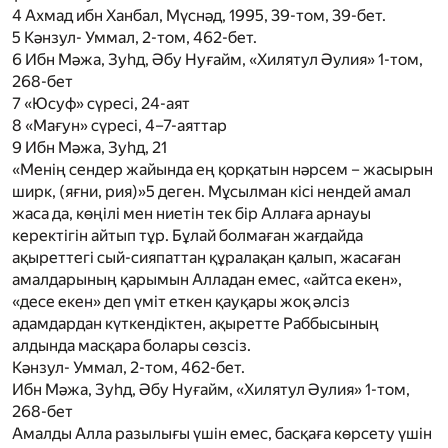
4
Ахмад ибн Ханбал, Мүснәд, 1995, 39-том, 39-бет.
5
Кәнзул- Уммал, 2-том, 462-бет.
6
Ибн Мәжа, Зуһд, Әбу Нуғайм, «Хилятул Әулия» 1-том,
268-бет
7
«Юсуф» сүресі, 24-аят
8
«Мағун» сүресі, 4–7-аяттар
9
Ибн Мәжа, Зуһд, 21
«Менің сендер жайында ең қорқатын нәрсем – жасырын
ширк, (яғни, рия)»
5
деген. Мұсылман кісі нендей амал
жаса да, көңілі мен ниетін тек бір Аллаға арнауы
керектігін айтып тұр. Бұлай болмаған жағдайда
ақыреттегі сый-сияпаттан құралақан қалып, жасаған
амалдарының қарымын Алладан емес, «айтса екен»,
«десе екен» деп үміт еткен қауқары жоқ әлсіз
адамдардан күткендіктен, ақыретте Раббысының
алдында масқара болары сөзсіз.
Кәнзул- Уммал, 2-том, 462-бет.
Ибн Мәжа, Зуһд, Әбу Нуғайм, «Хилятул Әулия» 1-том,
268-бет
Амалды Алла разылығы үшін емес, басқаға көрсету үшін