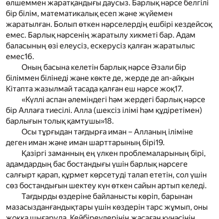
өлшеммен жаратқандығы даусыз. Барлық нәрсе белгілі
бір білім, математикалық есеп және жүйемен
жаратылған. Болып өткен нәрселердің ешбірі кездейсоқ
емес. Барлық нәрсенің жаратылу хикметі бар. Адам
баласының өзі елеусіз, ескерусіз қалған жаратылыс
емес
16
.
Оның басына келетін барлық нәрсе Әзали бір
біліммен білінеді және көкте де, жерде де ап-айқын
Кітапта жазылмай тасада қалған еш нәрсе жоқ
17
.
«Күллі аспан әлеміндегі һәм жердегі барлық нәрсе
бір Аллаға тиесілі. Алла (шексіз ілімі һәм құдіретімен)
барлығын толық қамтушы»
18
.
Осы тұрғыдан тағдырға иман – Алланың іліміне
деген иман және иман шарттарының бірі
19
.
Қазіргі заманның ең үлкен проблемаларының бірі,
адамдардың бас бостандығы үшін барлық нәрсеге
салғырт қарап, құрмет көрсетуді талап ететін, сол үшін
сөз бостандығын шектеу күн өткен сайын артып келеді.
Тағдырды өздеріне байланысты көріп, барынан
мазасызданғандықтары үшін көздерін тарс жұмып, оны
жоққа шығаруда. Кейбіреулерінің жасаған күнәсінің