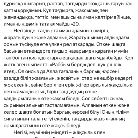
дұрысқа шығарып, растап, тағдырды жоққа шығаруынан
қатты қорқамын. Құл тағдырға, жақсылық пен
жамандыққа, тәттісі мен ащысына иман келтірмейінше,
иманның дәмін тата алмайды»
20
.
Негізінде, тағдырға иман адамның өмірін,
жаратылуын және адамның Жаратушының алдындағы
орнын түсінуде өте үлкен рөл атқарады. Өткен шақта
басынан өткендерге тағдыр назарымен қараған мүмін
тап болған қиындықтарға ешқашан шағымданбайды. Қол
жеткізген нығметті «Раббым берді» деп шүкіршілік
етеді. Ол онсыз да Алла тағаланың барлық нәрсені
әзәлде біліп жазғанын, жасайтын істеріне ешбір кедергі
жоқ екенін, өзіне берілген ерік-жігер арқылы жақсылық
пен жамандықтың бірін таңдаудың өзіне
қалдырылғанын өте жақсы біледі. Сол себепті сынақ
сырының алынып тасталмағанын, Алланың өткен және
келер шақта болатын барлық нәрсені білуі Оның «Ілім»
сипатының талап етуі екенін, тағдырда жазылғанның
орындалатынын өте жақсы біледі.
Негізі, мүміннің міндеті – жақсылық пен