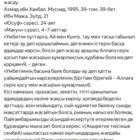
жасау.
Ахмад ибн Ханбал, Мүснәд, 1995, 39-том, 39-бет.
Ибн Мәжа, Зуһд, 21
«Юсуф» сүресі, 24-аят
«Мағун» сүресі, 4–7-аяттар
«Үмбетім пұттарға, Ай мен Күнге, тау мен тасқа табынып
кетеді-ау деп қорықпаймын, дегенмен істерін басқа
адамдар көрсін, білсін деп жасау арқылы Аллаға серік
қосып һәм жасырын құмарлықтың құрбаны бола ма деп
қорқам»
9
, – деген.
«Үмбетімнің басына бәле болады-ау деп қатты
уайымдайтын нәрселерімінің бірі һәм бірегейі – Аллаға
серік қосу мен жасырын құмарлық»
6
.
Кісі намазын, оразасын, зекетін, тіпті қажылығын
адамдардың көзіне жақсы көріну, қоғамда беделін
арттыру, өзін мойындату, сый-құрметке бөлену сынды
мақсаттарда жасайтын болса, рияның нағыз өзі болмақ.
Пайғамбарымызды осындай ескертуге итермелеген де
Құрандағы мына аят болса керек: «(Ақыретке тиісінше
сенбей) ықылассыз намаз оқитындардың жағдайы
қандай өкінішті! Олар намаздарында ғапыл һәм