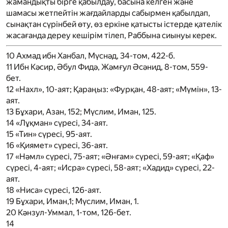
жамандықты бірге қабылдау, басына келген және
шамасы жетпейтін жағдайларды сабырмен қабылдап,
сынақтан сүрінбей өту, өз еркіне қатысты істерде қателік
жасағанда дереу кешірім тілеп, Раббына сиынуы керек.
10
Ахмад ибн Ханбал, Мүснәд, 34-том, 422-б.
11
Ибн Кәсир, Әбул Фидә, Жәмғул Әсәнид, 8-том, 559-
бет.
12
«Нахл», 10-аят; Қараңыз: «Фурқан, 48-аят; «Мүмін», 13-
аят.
13
Бұхари, Азан, 152; Мүслим, Иман, 125.
14
«Лұқман» сүресі, 34-аят.
15
«Тин» сүресі, 95-аят.
16
«Қиямет» сүресі, 36-аят.
17
«Нәмл» сүресі, 75-аят; «Әнғам» сүресі, 59-аят; «Қаф»
сүресі, 4-аят; «Исра» сүресі, 58-аят; «Хадид» сүресі, 22-
аят.
18
«Ниса» сүресі, 126-аят.
19
Бұхари, Иман,1; Мүслим, Иман, 1.
20
Кәнзул-Уммал, 1-том, 126-бет.
14