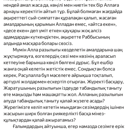
нендей амал жаса да, көңілі мен ниетін тек бір Аллаға
арнауы керектігін айтып тұр. Бұлай болмаған жағдайда
ақыреттегі сый-сияпаттан құралақан қалып, жасаған
амалдарының қарымын Алладан емес, «айтса екен»,
«десе екен» деп үміт еткен қауқары жоқ әлсіз
адамдардан күткендіктен, ақыретте Раббысының
алдында масқара болары сөзсіз.
Мүмін Алла разылығы көзделетін амалдарына шаң
жұқтырмауға, өзгелердің сөзі мен көзінің араласып
кетпеуіне барынша көңіл бөлгені дұрыс. Бұл ешбір
жанға оңай келетін жетістік емес. Сондықтан болса
керек, Расулалла бұл мәселеге айрықша тоқталып,
әртүрлі жолдармен ескертіп отырған. Жүректі басқару,
Жаратушының разылығын іздеуде табандылық таныту
өте маңызды һәм машақатты жол. Алланың разылығын
алуда табандылық таныту қалай жүзеге асады?
Жүрегімізге келіп кететін мыңдаған сезімдердің ішінен
жасырын ширк болған риякерлікті басқа мінез-
құлықтардан қалай ажыратамыз?
Ғалымдардың айтуынша, егер намазда сезімге ерік