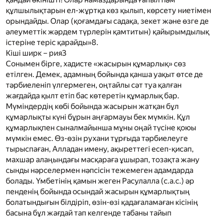
құлшылықтарын ел­-жұртқа көз қылып, көрсету ниетімен
орындайды. Олар (қоғамдағы садақа, зекет және өзге де
әлеуметтік жәрдем түрлерін қамтитын) қайырымдылық
істеріне теріс қарайды»
8
.
Кіші ширк – рия
3
Сонымен бірге, хадисте «жасырын құмарлық» сөз
етілген. Демек, адамның бойында қанша уақыт өтсе де
тәрбиеленіп үлгермеген, оңтайлы сәт туа қалған
жағдайда қылт етіп бас көтеретін құмарлық бар.
Мүміндердің көбі бойында жасырын жатқан бұл
құмарлықты күні бұрын аңғармауы бек мүмкін. Құл
құмарлықпен сыналмайынша мұны оңай түсіне қоюы
мүмкін емес. Өз-өзін рухани тұрғыда тәрбиелеуге
тырыспаған, Алладан имену, ақыреттегі есеп-қисап,
махшар алаңындағы масқараға ұшырап, тозақта жану
сынды нәрселермен нәпсісін тежемеген адамдарда
болады. Үмбетінің қамын жеген Расулалла
(с.а.с.)
әр
пенденің бойында осындай жасырын құмарлықтың
болатындығын білдіріп, өзін-өзі қадағаламаған кісінің
басына бұл жағдай тап келгенде табаны тайып