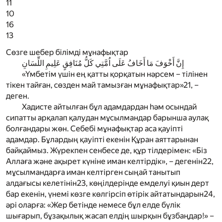
11
10
16
13
Сөзге шебер білімді мұнафықтар
إِنَّ أَخْوَفَ مَا أَخَافُ عَلَى اُمَّتِي كَلُّ مُنَافِقٍ عَلِيمِ اللِّسَانِ
«Үмбетім үшін ең қатты қорқатын нәрсем – тілінен
тікен тайған, сөзден май тамызған мұнафықтар»
21
, –
деген.
Хадисте айтылған бұл адамдардан һәм осындай
сипатты арқалап қалудан мұсылмандар барынша аулақ
болғандары жөн. Себебі мұнафықтар аса қауіпті
адамдар. Бұлардың қауіпті екенін Құран аяттарынан
байқаймыз. Жүрекпен сенбесе де, құр тілдерімен: «Біз
Аллаға және ақырет күніне иман келтірдік», – дегенін
22
,
мұсылмандарға иман келтірген сыңай танытып
алдағысы келетінін
23
, көңілдерінде емделуі қиын дерт
бар екенін, үнемі көзге көлгірсіп өтірік айтатындарын
24
,
әрі оларға: «Жер бетінде немесе бұл елде бүлік
шығарып, бұзақылық жасап елдің шырқын бұзбаңдар!» –