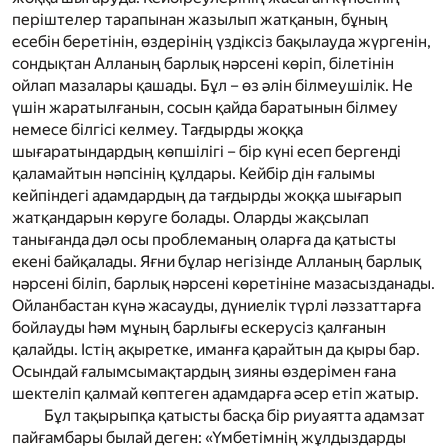
періштелер тарапынан жазылып жатқанын, бұның
есебін беретінін, өздерінің үздіксіз бақылауда жүргенін,
сондықтан Алланың барлық нәрсені көріп, білетінін
ойлап мазалары қашады. Бұл – өз әлін білмеушілік. Не
үшін жаратылғанын, сосын қайда баратынын білмеу
немесе білгісі келмеу. Тағдырды жоққа
шығаратындардың көпшілігі – бір күні есеп бергенді
қаламайтын нәпсінің құлдары. Кейбір дін ғалымы
кейпіндегі адамдардың да тағдырды жоққа шығарып
жатқандарын көруге болады. Оларды жақсылап
танығанда дәл осы проблеманың оларға да қатысты
екені байқалады. Яғни бұлар негізінде Алланың барлық
нәрсені біліп, барлық нәрсені көретініне мазасызданады.
Ойланбастан күнә жасауды, дүниелік түрлі ләззаттарға
бойлауды һәм мұның барлығы ескерусіз қалғанын
қалайды. Істің ақыретке, иманға қарайтын да қыры бар.
Осындай ғалымсымақтардың зияны өздерімен ғана
шектеліп қалмай көптеген адамдарға әсер етіп жатыр.
Бұл тақырыпқа қатысты басқа бір риуаятта адамзат
пайғамбары былай деген: «Үмбетімнің жұлдыздарды