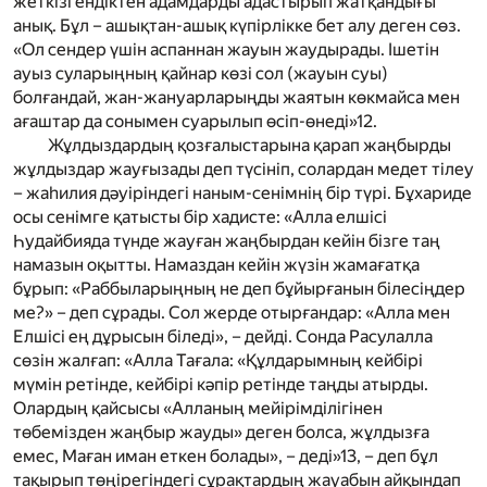
жеткізгендіктен адамдарды адастырып жатқандығы
анық. Бұл – ашықтан-ашық күпірлікке бет алу деген сөз.
«Ол сендер үшін аспаннан жауын жаудырады. Ішетін
ауыз суларыңның қайнар көзі сол (жауын суы)
болғандай, жан-жануарларыңды жаятын көкмайса мен
ағаштар да сонымен суарылып өсіп-өнеді»
12
.
Жұлдыздардың қозғалыстарына қарап жаңбырды
жұлдыздар жауғызады деп түсініп, солардан медет тілеу
– жаһилия дәуіріндегі наным-сенімнің бір түрі. Бұхариде
осы сенімге қатысты бір хадисте: «Алла елшісі
Һудайбияда түнде жауған жаңбырдан кейін бізге таң
намазын оқытты. Намаздан кейін жүзін жамағатқа
бұрып: «Раббыларыңның не деп бұйырғанын білесіңдер
ме?» – деп сұрады. Сол жерде отырғандар: «Алла мен
Елшісі ең дұрысын біледі», – дейді. Сонда Расулалла
сөзін жалғап: «Алла Тағала: «Құлдарымның кейбірі
мүмін ретінде, кейбірі кәпір ретінде таңды атырды.
Олардың қайсысы «Алланың мейірімділігінен
төбемізден жаңбыр жауды» деген болса, жұлдызға
емес, Маған иман еткен болады», – деді»
13
, – деп бұл
тақырып төңірегіндегі сұрақтардың жауабын айқындап