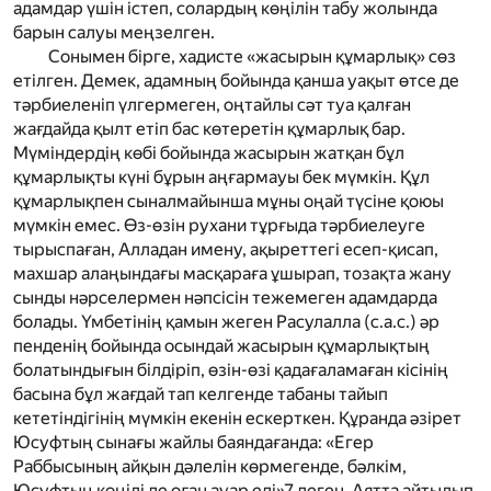
адамдар үшін істеп, солардың көңілін табу жолында
барын салуы меңзелген.
Сонымен бірге, хадисте «жасырын құмарлық» сөз
етілген. Демек, адамның бойында қанша уақыт өтсе де
тәрбиеленіп үлгермеген, оңтайлы сәт туа қалған
жағдайда қылт етіп бас көтеретін құмарлық бар.
Мүміндердің көбі бойында жасырын жатқан бұл
құмарлықты күні бұрын аңғармауы бек мүмкін. Құл
құмарлықпен сыналмайынша мұны оңай түсіне қоюы
мүмкін емес. Өз-өзін рухани тұрғыда тәрбиелеуге
тырыспаған, Алладан имену, ақыреттегі есеп-қисап,
махшар алаңындағы масқараға ұшырап, тозақта жану
сынды нәрселермен нәпсісін тежемеген адамдарда
болады. Үмбетінің қамын жеген Расулалла
(с.а.с.)
әр
пенденің бойында осындай жасырын құмарлықтың
болатындығын білдіріп, өзін-өзі қадағаламаған кісінің
басына бұл жағдай тап келгенде табаны тайып
кететіндігінің мүмкін екенін ескерткен. Құранда әзірет
Юсуфтың сынағы жайлы баяндағанда: «Егер
Раббысының айқын дәлелін көрмегенде, бәлкім,
Юсуфтың көңілі де оған ауар еді»
7
деген. Аятта айтылып