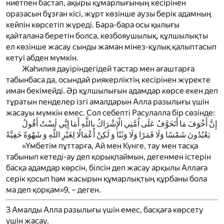
ниетпен бастап, ақыры құмарлығының кесірінен
оразасын бұзған кісі, жұрт көзінше аузы берік адамның
кейпін көрсетіп жүреді. Бара-бара осы қылығы
қайталана беретін болса, көзбояушылық, құлшылықты
ел көзінше жасау сынды жаман мінез-құлық қалыптасып
кетуі әбден мүмкін.
Жәһилия дәуіріндегідей тастар мен ағаштарға
табынбаса да, осындай риякерліктің кесірінен жүректе
иман бекімейді. Әр құлшылығын адамдар көрсе екен деп
тұратын пенделер ізгі амалдарын Алла разылығы үшін
жасауы мүмкін емес. Сол себепті Расулалла бір сөзінде:
إِنَّ أَخْوَفَ مَا أَتَخَوَّفُ عَلَى اُمَّتِي الْإِشْرَاكُ بِاللَّهِ أَمَا إِنَِّي لَسْتُ أَقُولُ
يَعْبُدُونَ شَمْسًا وَلَا قَمَرًا وَلَا وَثَنًا وَ لَكِنْ أَعْمَالًا لِغَيْرِ اللَّهِ وَ شَهْوَةً خَفِيَّةً
«Үмбетім пұттарға, Ай мен Күнге, тау мен тасқа
табынып кетеді-ау деп қорықпаймын, дегенмен істерін
басқа адамдар көрсін, білсін деп жасау арқылы Аллаға
серік қосып һәм жасырын құмарлықтың құрбаны бола
ма деп қорқам»
9
, – деген.
3
Амалды Алла разылығы үшін емес, басқаға көрсету
үшін жасау.