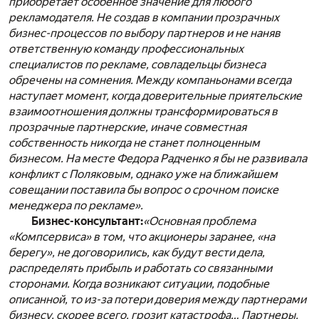
приобретает особенное значение для любого
рекламодателя. Не создав в компании прозрачных
бизнес-процессов по выбору партнеров и не наняв
ответственную команду профессиональных
специалистов по рекламе, совладельцы бизнеса
обречены на сомнения. Между компаньонами всегда
наступает момент, когда доверительные приятельские
взаимоотношения должны трансформироваться в
прозрачные партнерские, иначе совместная
собственность никогда не станет полноценным
бизнесом. На месте Федора Радченко я бы не развивала
конфликт с Поляковым, однако уже на ближайшем
совещании поставила бы вопрос о срочном поиске
менеджера по рекламе».
Бизнес-консультант:
«Основная проблема
«Компсервиса» в том, что акционеры заранее, «на
берегу», не договорились, как будут вести дела,
распределять прибыль и работать со связанными
сторонами. Когда возникают ситуации, подобные
описанной, то из-за потери доверия между партнерами
бизнесу, скорее всего, грозит катастрофа… Партнеры,