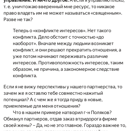
управление. И ничто другое.
А если я управляю плохо,
т. е. уничтожаю вверенный мне ресурс, то никакое
право владеть им не может называться «священным».
Разве не так?
Теперь о «конфликте интересов». Нет такого
конфликта. Дело обстоит с точностью «до
наоборот». Вначале между людьми возникает
конфликт, и они решают прекратить отношения, а
уже потом начинают переживать различие
интересов. Противоположность интересов, таким
образом, не причина, а закономерное следствие
конфликта.
Если я не вижу перспективы у нашего партнерства, то
зачем же я оставлю тебе совместно нажитый
потенциал? А с чем же я тогда приду в новые,
приемлемые для меня отношения?
Что в нашем примере натворил г-н Поляков?
Обманул партнеров, отдав заказ втридорога фирме
своей жены? – Да, но не это главное. Гораздо важнее то,