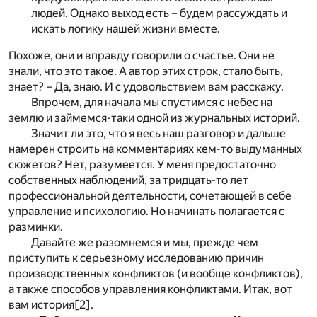
людей. Однако выход есть – будем рассуждать и
искать логику нашей жизни вместе.
Похоже, они и вправду говорили о счастье. Они не
знали, что это такое. А автор этих строк, стало быть,
знает? – Да, знаю. И с удовольствием вам расскажу.
Впрочем, для начала мы спустимся с небес на
землю и займемся-таки одной из журнальных историй.
Значит ли это, что я весь наш разговор и дальше
намерен строить на комментариях кем-то выдуманных
сюжетов? Нет, разумеется. У меня предостаточно
собственных наблюдений, за тридцать-то лет
профессиональной деятельности, сочетающей в себе
управление и психологию. Но начинать полагается с
разминки.
Давайте же разомнемся и мы, прежде чем
приступить к серьезному исследованию причин
производственных конфликтов (и вообще конфликтов),
а также способов управления конфликтами. Итак, вот
вам история
[2]
.