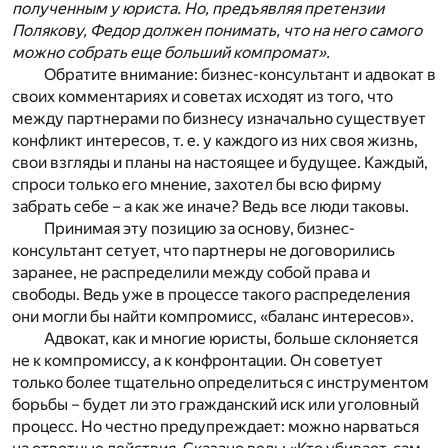
полученным у юриста. Но, предъявляя претензии
Полякову, Федор должен понимать, что на него самого
можно собрать еще больший компромат».
Обратите внимание: бизнес-консультант и адвокат в
своих комментариях и советах исходят из того, что
между партнерами по бизнесу изначально существует
конфликт интересов, т. е. у каждого из них своя жизнь,
свои взгляды и планы на настоящее и будущее. Каждый,
спроси только его мнение, захотел бы всю фирму
забрать себе – а как же иначе? Ведь все люди таковы.
Принимая эту позицию за основу, бизнес-
консультант сетует, что партнеры не договорились
заранее, не распределили между собой права и
свободы. Ведь уже в процессе такого распределения
они могли бы найти компромисс, «баланс интересов».
Адвокат, как и многие юристы, больше склоняется
не к компромиссу, а к конфронтации. Он советует
только более тщательно определиться с инструментом
борьбы – будет ли это гражданский иск или уголовный
процесс. Но честно предупреждает: можно нарваться