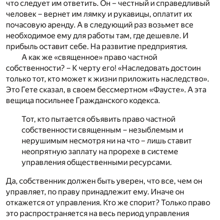
что следует им ответить. Он – честный и справедливый
человек – вернет им лямку и рукавицы, оплатит их
почасовую аренду. А в следующий раз возьмет все
необходимое ему для работы там, где дешевле. И
прибыль оставит себе. На развитие предприятия.
А как же «священное» право частной
собственности? – К черту его! «Наследовать достоин
только тот, кто может к жизни приложить наследство».
Это Гете сказал, в своем бессмертном «Фаусте». А эта
вещица посильнее Гражданского кодекса.
Тот, кто пытается объявить право частной
собственности священным – незыблемым и
нерушимым несмотря ни на что – лишь ставит
неопрятную заплату на прорехе в системе
управления общественными ресурсами.
Да, собственник должен быть уверен, что все, чем он
управляет, по праву принадлежит ему. Иначе он
откажется от управления. Кто же спорит? Только право
это распространяется на весь период управления