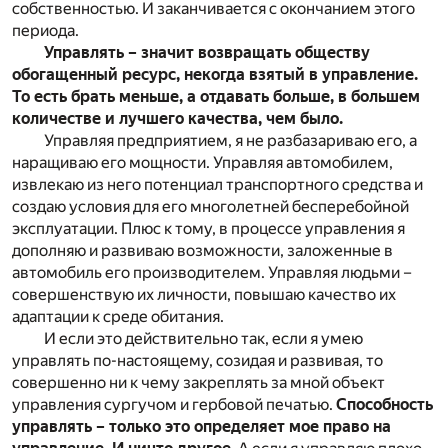
собственностью. И заканчивается с окончанием этого
периода.
Управлять – значит возвращать обществу
обогащенный ресурс, некогда взятый в управление.
То есть брать меньше, а отдавать больше, в большем
количестве и лучшего качества, чем было.
Управляя предприятием, я не разбазариваю его, а
наращиваю его мощности. Управляя автомобилем,
извлекаю из него потенциал транспортного средства и
создаю условия для его многолетней бесперебойной
эксплуатации. Плюс к тому, в процессе управления я
дополняю и развиваю возможности, заложенные в
автомобиль его производителем. Управляя людьми –
совершенствую их личности, повышаю качество их
адаптации к среде обитания.
И если это действительно так, если я умею
управлять по-настоящему, созидая и развивая, то
совершенно ни к чему закреплять за мной объект
управления сургучом и гербовой печатью.
Способность
управлять – только это определяет мое право на