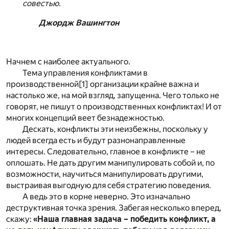
совестью.
Джордж Вашингтон
Начнем с наиболее актуального.
Тема управления конфликтами в
производственной
[1]
организации крайне важна и
настолько же, на мой взгляд, запущенна. Чего только не
говорят, не пишут о производственных конфликтах! И от
многих концепций веет безнадежностью.
Дескать, конфликты эти неизбежны, поскольку у
людей всегда есть и будут разнонаправленные
интересы. Следовательно, главное в конфликте – не
оплошать. Не дать другим манипулировать собой и, по
возможности, научиться манипулировать другими,
выстраивая выгодную для себя стратегию поведения.
А ведь это в корне неверно. Это изначально
деструктивная точка зрения. Забегая несколько вперед,
скажу:
«Наша главная задача – победить конфликт, а