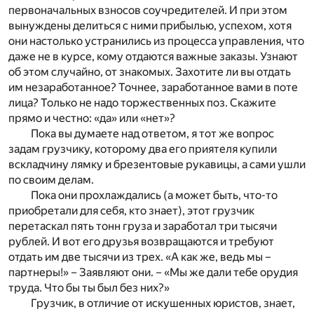
первоначальных взносов соучредителей. И при этом
вынуждены делиться с ними прибылью, успехом, хотя
они настолько устранились из процесса управления, что
даже не в курсе, кому отдаются важные заказы. Узнают
об этом случайно, от знакомых. Захотите ли вы отдать
им незаработанное? Точнее, заработанное вами в поте
лица? Только не надо торжественных поз. Скажите
прямо и честно: «да» или «нет»?
Пока вы думаете над ответом, я тот же вопрос
задам грузчику, которому два его приятеля купили
вскладчину лямку и брезентовые рукавицы, а сами ушли
по своим делам.
Пока они прохлаждались (а может быть, что-то
приобретали для себя, кто знает), этот грузчик
перетаскал пять тонн груза и заработал три тысячи
рублей. И вот его друзья возвращаются и требуют
отдать им две тысячи из трех. «А как же, ведь мы –
партнеры!» – Заявляют они. – «Мы же дали тебе орудия
труда. Что бы ты был без них?»
Грузчик, в отличие от искушенных юристов, знает,