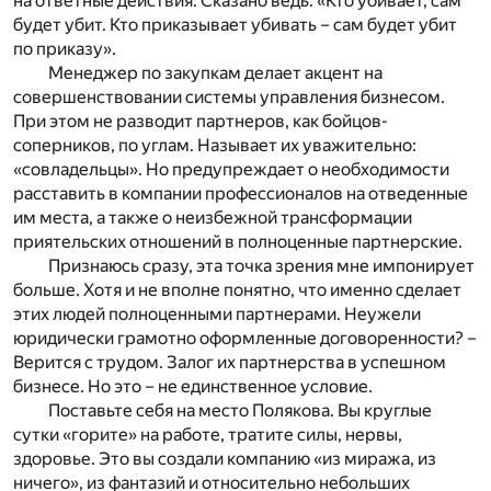
на ответные действия. Сказано ведь: «Кто убивает, сам
будет убит. Кто приказывает убивать – сам будет убит
по приказу».
Менеджер по закупкам делает акцент на
совершенствовании системы управления бизнесом.
При этом не разводит партнеров, как бойцов-
соперников, по углам. Называет их уважительно:
«совладельцы». Но предупреждает о необходимости
расставить в компании профессионалов на отведенные
им места, а также о неизбежной трансформации
приятельских отношений в полноценные партнерские.
Признаюсь сразу, эта точка зрения мне импонирует
больше. Хотя и не вполне понятно, что именно сделает
этих людей полноценными партнерами. Неужели
юридически грамотно оформленные договоренности? –
Верится с трудом. Залог их партнерства в успешном
бизнесе. Но это – не единственное условие.
Поставьте себя на место Полякова. Вы круглые
сутки «горите» на работе, тратите силы, нервы,
здоровье. Это вы создали компанию «из миража, из
ничего», из фантазий и относительно небольших