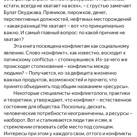
кстати, всегда не хватает на всех», – с грустью замечает
Булат Окуджава. Пряников, пирожков, денег,
перспективных должностей, нефтяных месторождений
– какая разница! Не хватает – вот что принципиально
важно. И самый главный вопрос: по какой причине не
хватает?
Эта книга посвящена конфликтам как социальному
явлению. Слово «конфликт», как известно, восходит к
латинскому conflictus – столкнувшиеся. Из-за чего же
происходят столкновения – конфликты между
людьми? – Получается, из-за дефицита жизненно
важных продуктов, возможностей и прочего, что
принято объединять под общим названием «ресурсы».
Некоторые специалисты-конфликтологи, практики
и теоретики, утверждают, что конфликт – естественное
состояние для общества. Поскольку, дескать,
человеческие потребности неограниченны, а ресурсы –
наоборот. Вот и сталкиваются люди там и сям, в
стремлении отвоевать себе место под солнцем.
Интересы при этом у каждого свои, оттого и конфликты