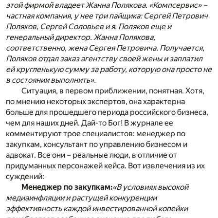
этой фирмой владеет Жанна Полякова. «Компсервис» –
частная компания, у нее три пайщика: Сергей Петрович
Поляков, Сергей Соловьев и я. Поляков еще и
генеральный директор. Жанна Полякова,
соответственно, жена Сергея Петровича. Получается,
Поляков отдал заказ агентству своей жены и заплатил
ей кругленькую сумму за работу, которую она просто не
в состоянии выполнить».
Ситуация, в первом приближении, понятная. Хотя,
по мнению некоторых экспертов, она характерна
больше для прошедшего периода российского бизнеса,
чем для наших дней. Дай-то Бог! В журнале ее
комментируют трое специалистов: менеджер по
закупкам, консультант по управлению бизнесом и
адвокат. Все они – реальные люди, в отличие от
придуманных персонажей кейса. Вот извлечения из их
суждений:
Менеджер по закупкам:
«В условиях высокой
медиаинфляции и растущей конкуренции
эффективность каждой инвестированной копейки