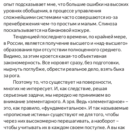
опыт подсказывает мне, что большие ошибки на высоких
уровнях обобщения, в процессе управления
сложнейшими системами часто совершаются из-за
пренебрежения чем-то простым и малым. Спиноза
поскальзывается на банановой кожуре.
Тенденцией последнего времени, по крайней мере,
в России, является получение высшего и «над-высшего»
образования при отсутствии полноценного среднего.
Видимо, за этим кроется какая-то объективная
закономерность. Все норовят сразу, без подготовки,
нырнуть поглубже, обрести реальное дело, взять быка
за рога.
Поэтому то, что существует на поверхности,
многих не интересует. И, как следствие, решая
серьезные задачи, мы нередко не принимаем во
внимание элементарного. А зря. Ведь «элементарное» –
это, как правило, «фундаментальное». И так называемые
«прописные истины» существуют не для того, чтобы
через них высокомерно перешагивать, а наоборот –
чтобы учитывать их в каждом своем поступке. А вы как