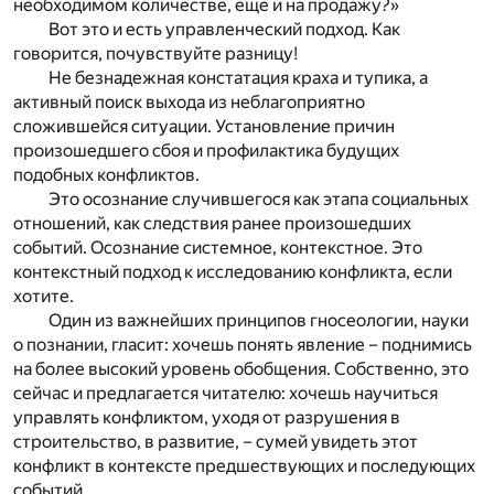
необходимом количестве, еще и на продажу?»
Вот это и есть управленческий подход. Как
говорится, почувствуйте разницу!
Не безнадежная констатация краха и тупика, а
активный поиск выхода из неблагоприятно
сложившейся ситуации. Установление причин
произошедшего сбоя и профилактика будущих
подобных конфликтов.
Это осознание случившегося как этапа социальных
отношений, как следствия ранее произошедших
событий. Осознание системное, контекстное. Это
контекстный подход к исследованию конфликта, если
хотите.
Один из важнейших принципов гносеологии, науки
о познании, гласит: хочешь понять явление – поднимись
на более высокий уровень обобщения. Собственно, это
сейчас и предлагается читателю: хочешь научиться
управлять конфликтом, уходя от разрушения в
строительство, в развитие, – сумей увидеть этот
конфликт в контексте предшествующих и последующих
событий.