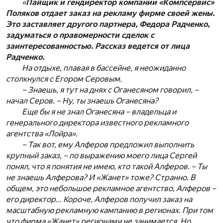
«
Пайщик и гендиректор компании «Компсервис»
Поляков отдает заказ на рекламу фирме своей жены.
Это заставляет другого партнера, Федора Радченко,
задуматься о правомерности сделок с
заинтересованностью. Рассказ ведется от лица
Радченко.
На отдыхе, плавая в бассейне, я неожиданно
столкнулся с Егором Серовым.
– Знаешь, я тут на днях с Оганесяном говорил, –
начал Серов. – Ну, ты знаешь Оганесяна?
Еще бы я не знал Оганесяна – владельца и
генерального директора известного рекламного
агентства «Лойра».
– Так вот, ему Алферов предложил выполнить
крупный заказ, – по выражению моего лица Сергей
понял, что я понятия не имею, кто такой Алферов. – Ты
не знаешь Алферова? И «Жанет» тоже? Странно. В
общем, это небольшое рекламное агентство, Алферов –
его директор… Короче, Алферов получил заказ на
масштабную рекламную кампанию в регионах. При том
что фирма «Жанет» регионами не занимается. Но