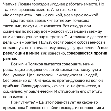
Чепуха! Людям гораздо выгоднее работать вместе. Но
только на равных вместе. А не так, как в
«Компсервисе» – один с сошкой, а семеро с ложкой.
Два так называемых «партнера» Полякова
таковыми, по сути, не являются. Вот откуда мои
сомнения по поводу возможности установить между
ними полноценное партнерство. Они слишком далеки от
дела. Они – рантье. Пользуются правом собственности
по закону, а не по реальному вкладу в управление.
А все
революции в мире
, как известно,
совершаются против
рантье.
Вот и г-н Поляков пытается совершить мини-
революцию в отдельно взятой компании, ползучую и
бесшумную. Цель которой – ликвидировать людей,
бесполезных для бизнеса, но претендующих на долю в
прибыли. Ликвидировать, к счастью, не физически, а
социально, управленчески. И отговорить его от этого
невозможно.
Припугнуть? – Да, это подействует на какое-то
время, пока Поляков не найдет выхода из положения и