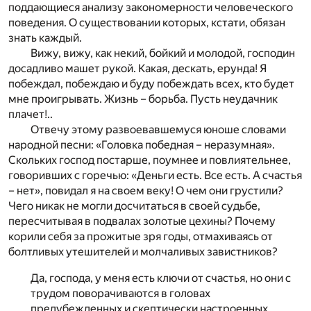
поддающиеся анализу закономерности человеческого
поведения. О существовании которых, кстати, обязан
знать каждый.
Вижу, вижу, как некий, бойкий и молодой, господин
досадливо машет рукой. Какая, дескать, ерунда! Я
побеждал, побеждаю и буду побеждать всех, кто будет
мне проигрывать. Жизнь – борьба. Пусть неудачник
плачет!..
Отвечу этому развоевавшемуся юноше словами
народной песни: «Головка победная – неразумная».
Скольких господ постарше, поумнее и повлиятельнее,
говоривших с горечью: «Деньги есть. Все есть. А счастья
– нет», повидал я на своем веку! О чем они грустили?
Чего никак не могли досчитаться в своей судьбе,
пересчитывая в подвалах золотые цехины? Почему
корили себя за прожитые зря годы, отмахиваясь от
болтливых утешителей и молчаливых завистников?
Да, господа, у меня есть ключи от счастья, но они с
трудом поворачиваются в головах
предубежденных и скептически настроенных