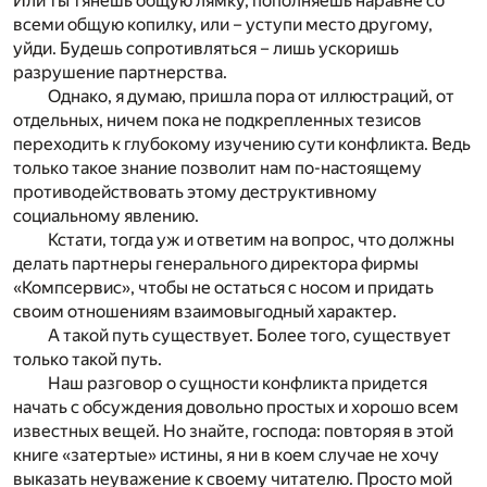
Или ты тянешь общую лямку, пополняешь наравне со
всеми общую копилку, или – уступи место другому,
уйди. Будешь сопротивляться – лишь ускоришь
разрушение партнерства.
Однако, я думаю, пришла пора от иллюстраций, от
отдельных, ничем пока не подкрепленных тезисов
переходить к глубокому изучению сути конфликта. Ведь
только такое знание позволит нам по-настоящему
противодействовать этому деструктивному
социальному явлению.
Кстати, тогда уж и ответим на вопрос, что должны
делать партнеры генерального директора фирмы
«Компсервис», чтобы не остаться с носом и придать
своим отношениям взаимовыгодный характер.
А такой путь существует. Более того, существует
только такой путь.
Наш разговор о сущности конфликта придется
начать с обсуждения довольно простых и хорошо всем
известных вещей. Но знайте, господа: повторяя в этой
книге «затертые» истины, я ни в коем случае не хочу
выказать неуважение к своему читателю. Просто мой