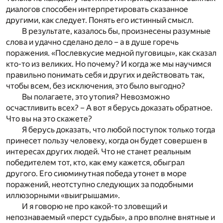
диалогов способен интерпретировать сказанное
другими, как следует. Понять его истинный смысл.
В результате, казалось бы, произнесены разумные
слова и удачно сделано дело – а в душе горечь
поражения. «Послевкусие медной пуговицы», как сказал
кто-то из великих. Но почему? И когда же мы научимся
правильно понимать себя и других и действовать так,
чтобы всем, без исключения, это было выгодно?
Вы полагаете, это утопия? Невозможно
осчастливить всех? – А вот я берусь доказать обратное.
Что вы на это скажете?
Я берусь доказать, что любой поступок только тогда
принесет пользу человеку, когда он будет совершен в
интересах других людей. Что не станет реальным
победителем тот, кто, как ему кажется, обыграл
другого. Его сиюминутная победа утонет в море
поражений, неотступно следующих за подобными
иллюзорными «выигрышами».
И я говорю не про какой-то зловещий и
непознаваемый «перст судьбы», а про вполне внятные и