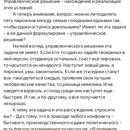
Управленческое решение – нахождение и реализация
этих условий.
А теперь внимание, вопрос: можно ли поделить
пять пирожков между семью голодными едоками так,
чтобы едоки остались довольными? Имеет ли эта задача
– в ее данной формулировке – управленческое
решение?
На мой взгляд, управленческого решения эта
задача не имеет. Если кто-то один из задействованных в
ней персон, отодвинув остальных, съест все пирожки,
то насытится он ненадолго. Наступит новый день, а
пирожки, увы, закончились. Если же эти едоки станут
все-таки делиться снедью, проявляя свои лучшие
человеческие качества, то разница невелика. И не
наедятся вдоволь, и голод среди них наступит еще
быстрее. И так, и по-другому, а все получается
нехорошо.
К чему эта задача и эти рассуждения, спросите
вы? – Да к тому, что в природе любого конфликта –
бытового, производственного и даже политического –
есть фактор ограниченности ресурсов. «И пряников,