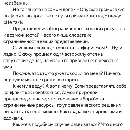
неизбежны.
Но так ли это на самом деле? – Опуская громоздкие
по форме, но простые по сути доказательства, отвечу:
«Не так!»
Представления об ограниченности наших ресурсов
и возможностей – всего лишь следствие
ограниченности наших представлений.
Слишком сложно, чтобы стать афоризмом? – Ну, и
ладно. Скажу проще: люди часто жалуются на
отсутствие денег, но мало кто признается в нехватке
ума.
Похоже, это кто-то уже говорил до меня? Ничего,
верную мысль не грех и повторить.
К чему я веду? А вот к чему. Если представлять себе
конфликт как неизбежное, самой природой
предопределенное, столкновение в борьбе за
ограниченные ресурсы, то управленческого решения
выработать невозможно. Как в задачке с пирожками и
едоками.
Как же в подобном случае развиваться? Что и кого