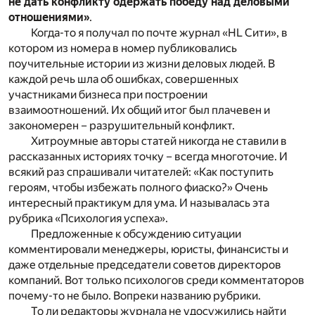
не дать конфликту одержать победу над деловыми
отношениями»
.
Когда-то я получал по почте журнал «HL Сити», в
котором из номера в номер публиковались
поучительные истории из жизни деловых людей. В
каждой речь шла об ошибках, совершенных
участниками бизнеса при построении
взаимоотношений. Их общий итог был плачевен и
закономерен – разрушительный конфликт.
Хитроумные авторы статей никогда не ставили в
рассказанных историях точку – всегда многоточие. И
всякий раз спрашивали читателей: «Как поступить
героям, чтобы избежать полного фиаско?» Очень
интересный практикум для ума. И называлась эта
рубрика «Психология успеха».
Предложенные к обсуждению ситуации
комментировали менеджеры, юристы, финансисты и
даже отдельные председатели советов директоров
компаний. Вот только психологов среди комментаторов
почему-то не было. Вопреки названию рубрики.
То ли редакторы журнала не удосужились найти