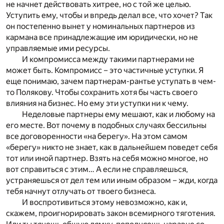
не начнет действовать хитрее, но с той же целью.
Уступить ему, чтобы и впредь делал все, что хочет? Так
он постепенно вынет у номинальных партнеров из
кармана все принадлежащие им юридически, но не
управляемые ими ресурсы.
И компромисса между такими партнерами не
может быть. Компромисс – это частичные уступки. Я
еще понимаю, зачем партнерам-рантье уступать в чем-
то Полякову. Чтобы сохранить хотя бы часть своего
влияния на бизнес. Но ему эти уступки ни к чему.
Неделовые партнеры ему мешают, как и любому на
его месте. Вот почему в подобных случаях бессильны
все договоренности «на берегу». На этом самом
«берегу» никто не знает, как в дальнейшем поведет себя
тот или иной партнер. Взять на себя можно многое, но
вот справиться с этим… А если не справляешься,
устраняешься от дел тем или иным образом – жди, когда
тебя начнут отлучать от твоего бизнеса.
И воспротивиться этому невозможно, как и,
скажем, проигнорировать закон всемирного тяготения.