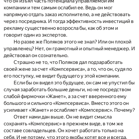
что он изъял часть потенциала управляемой им
компании и тем самым ослабил ее. Ведь он мог
напрямую отдать заказ исполнителю, а не действовать
через посредника. И тогда эффективность инвестиций в
рекламу существенно возросла бы, как об этом и
говорит один из экспертов.
Но разве же Поляков этого не знал? Или он плохой
управленец? Нет, он грамотный и опытный менеджер. И
действовал он сознательно.
Страшно не то, что Поляков дал подзаработать
своей жене за счет «Компсервиса», а то, что он, судя по
его поступку, не видит будущего у этой компании.
Если бы он видел это будущее, он сам не упустил бы
случая заработать большие деньги, но не посредством
слабой фирмочки «Жанет», а за счет вверенного ему
большого и сильного «Компсервиса». Вместо этого он
усиливает «Жанет» и ослабляет «Компсервис». Почему?
Ответ нами дан выше. Он не видит смысла
сохранять «Компсервис» в прежнем виде, в том же
составе совладельцев. Он хочет работать только на
себя. И не потому, что этого якобы хотят все и всегда.