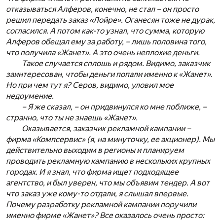
отказываться Алферов, конечно, не стал – он просто
решил передать заказ «Лойре». Оганесян тоже не дурак,
согласился. А потом как-то узнал, что сумма, которую
Алферов обещал ему за работу, – лишь половина того,
что получила «Жанет». А это очень неплохие деньги.
Такое случается сплошь и рядом. Видимо, заказчик
заинтересован, чтобы деньги попали именно к «Жанет».
Но при чем тут я? Серов, видимо, уловил мое
недоумение.
– Я же сказал, – он придвинулся ко мне поближе, –
странно, что ты не знаешь «Жанет».
Оказывается, заказчик рекламной кампании –
фирма «Компсервис» (я, на минуточку, ее акционер). Мы
действительно выходим в регионы и планируем
проводить рекламную кампанию в нескольких крупных
городах. И я знал, что фирма ищет подходящее
агентство, и был уверен, что мы объявим тендер. А вот
что заказ уже кому-то отдали, я слышал впервые.
Почему разработку рекламной кампании поручили
именно фирме «Жанет»? Все оказалось очень просто: