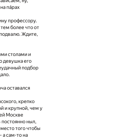
зависаем, ну,
 на пáрах
пину профессору.
 тем более что от
 подвалю. Ждите,
ыми столами и
но девушка его
неудачный подбор
щало.
оча оставался
ысокого, крепко
й и крупной, чем у
сей Москве
 постоянно ныл,
 вместо того чтобы
 а сам-то на