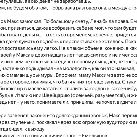
егуляешь, а всех денег не заработаешь.
им, не будем об этом, – обрывала разговор она, а между стр
лов Макс замолкал. По большому счету, Лена была права. Е
 он, признаться, даже вообразить себе не мог, что сам будет
рабатывать деньги… То есть со временем, конечно, придется 
ка даже думать о подобных перспективах не хотелось. Пока 
 доставались ему легко. Не в таком объеме, конечно, в ка
воей у Макса в девятнадцать лет так до сих пор и не имелось
ти ни в чем не отказывала единственному сыну, дед нет-нет
 частенько подкидывал «на молодость», как он это называл, –
 них с маман шуры-муры. Впрочем, маму Максим за это не о
а ее стороне, понимая, что батя у них тот еще зануда. С таки
ы как сыр в масле кататься, свалить за кордон в какое-ниб
будь в Италию или Швейцарию (с семьей, разумеется!), и ж
дь нет – у него, понимаете ли, принципы, не хочет, видите 
оре зазвенел наконец-то долгожданный звонок, Макс первы
ерез ступеньки, поскакал через всю огромную аудиторию в
гда сидел, к выходу.
кликнул его в спину девичий голос. – Емельянов!