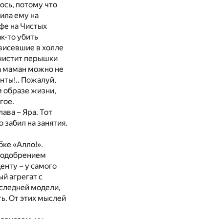
ось, потому что
ила ему на
афе на Чистых
к-то убить
 висевшие в холле
 чистит перышки
за маман можно не
анты!.. Пожалуй,
м образе жизни,
гое.
ава – Яра. Тот
 забил на занятия.
бке «Алло!».
еодобрением
енту – у самого
ый агрегат с
оследней модели,
ь. От этих мыслей