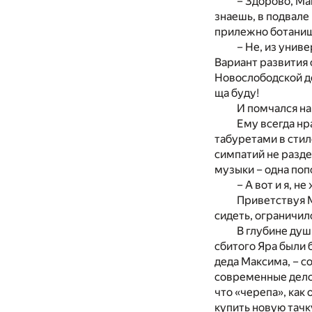
– Здорово, Мак
знаешь, в подвале
прилежно ботаниш
– Не, из унив
Вариант развития 
Новослободской до
ща буду!
И помчался н
Ему всегда нр
табуретами в стиле
симпатий не разде
музыки – одна поп
– А вот и я, н
Приветствуя М
сидеть, ограничилс
В глубине душ
сбитого Яра были 
деда Максима, – с
современные делов
что «черепа», как 
купить новую тачк