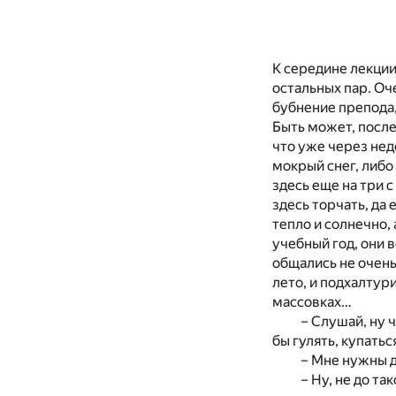
К середине лекции
остальных пар. Оч
бубнение препода,
Быть может, после
что уже через нед
мокрый снег, либо
здесь еще на три 
здесь торчать, да 
тепло и солнечно, 
учебный год, они в
общались не очень-
лето, и подхалтур
массовках…
– Слушай, ну 
бы гулять, купать
– Мне нужны д
– Ну, не до т