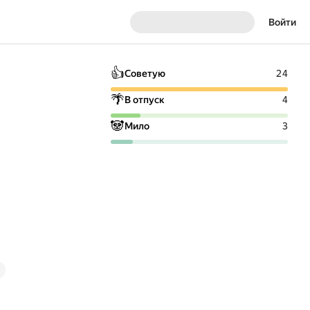
Войти
👍
Советую
24
🌴
В отпуск
4
🐼
Мило
3