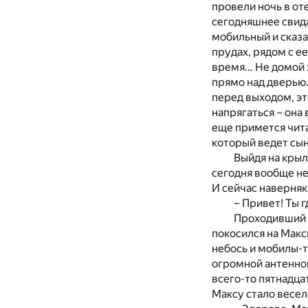
провели ночь в от
сегодняшнее свида
мобильный и сказал
прудах, рядом с е
время… Не домой ж
прямо над дверью.
перед выходом, эт
напрягаться – она 
еще примется чита
который ведет сын
Выйдя на крыл
сегодня вообще не
И сейчас наверняк
– Привет! Ты 
Проходивший 
покосился на Макс
небось и мобилы-то
огромной антенной
всего-то пятнадца
Максу стало весел