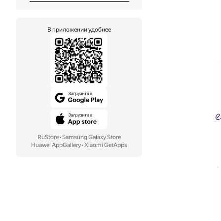
В приложении удобнее
RuStore
·
Samsung Galaxy Store
Huawei AppGallery
·
Xiaomi GetApps