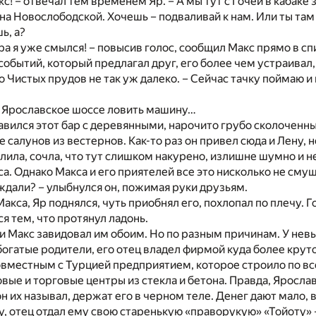
с! – отвечал тем временем Яр. – А мы тут с Гочей в кабаке 
 на Новослободской. Хочешь – подваливай к нам. Или ты там
ь, а?
ера я уже смылся! – повысив голос, сообщил Макс прямо в с
событий, который предлагал друг, его более чем устраивал,
 Чистых прудов не так уж далеко. – Сейчас тачку поймаю и
а Ярославское шоссе ловить машину…
авился этот бар с деревянными, нарочито грубо сколоченн
 салунов из вестернов. Как-то раз он привел сюда и Лену, 
лила, сочла, что тут слишком накурено, излишне шумно и 
са. Однако Макса и его приятелей все это нисколько не сму
е ждали? – улыбнулся он, пожимая руки друзьям.
акса, Яр поднялся, чуть приобнял его, похлопал по плечу. Г
я тем, что протянул ладонь.
и Макс завидовал им обоим. Но по разным причинам. У нев
богатые родители, его отец владел фирмой куда более круто
овместным с Турцией предприятием, которое строило по в
ые и торговые центры из стекла и бетона. Правда, Ярослав
он их называл, держат его в черном теле. Денег дают мало,
у, отец отдал ему свою старенькую «праворукую» «Тойоту» –