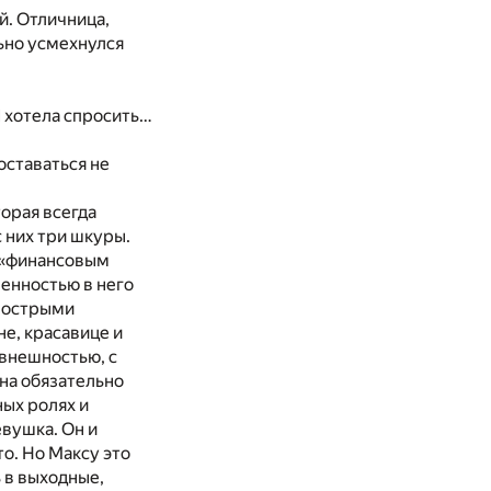
й. Отличница,
льно усмехнулся
Я хотела спросить…
 оставаться не
торая всегда
 них три шкуры.
, «финансовым
ленностью в него
с острыми
е, красавице и
 внешностью, с
ена обязательно
ных ролях и
евушка. Он и
то. Но Максу это
ь в выходные,