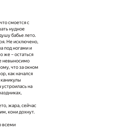
что смоется с
шать нудное
душу бабье лето.
ря. Не исключено,
а под ногами и
о же – остаться
ше невыносимо
ому, что за окном
ор, как начался
в каникулы
а устроилась на
раздниках,
ето, жара, сейчас
им, кони дохнут.
о всеми