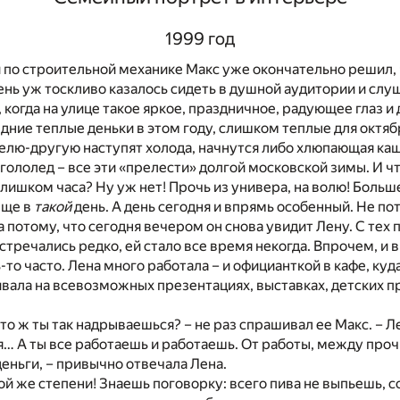
1999 год
 по строительной механике Макс уже окончательно решил, 
ень уж тоскливо казалось сидеть в душной аудитории и слу
 когда на улице такое яркое, праздничное, радующее глаз и 
дние теплые деньки в этом году, слишком теплые для октяб
елю-другую наступят холода, начнутся либо хлюпающая каш
 гололед – все эти «прелести» долгой московской зимы. И чт
с лишком часа? Ну уж нет! Прочь из универа, на волю! Боль
еще в
такой
день. А день сегодня и впрямь особенный. Не пот
а потому, что сегодня вечером он снова увидит Лену. С тех п
стречались редко, ей стало все время некогда. Впрочем, и 
то часто. Лена много работала – и официанткой в кафе, куд
ивала на всевозможных презентациях, выставках, детских п
что ж ты так надрываешься? – не раз спрашивал ее Макс. – Л
ся… А ты все работаешь и работаешь. От работы, между проч
еньги, – привычно отвечала Лена.
акой же степени! Знаешь поговорку: всего пива не выпьешь, с