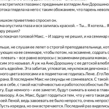
и встретился глазами с преданным взглядом Ани Дорошино
отока глядела на него с таким обожанием, что парень нево
слишком приветливо спросил он.
на опустила глаза и вся залилась краской. – Ты… Я хотела… 
нару решил?
ло покачал головой Макс. – И задачу не решил, и на семинар
льше, не слушая ее лепет о строгой преподавательнице, ко
ующих на ее семинаре, чтобы потом, на экзамене, содрать с
 плевать – все равно вопросы с экзаменами решала маман
сим это называл. А уж на Аню Дорошину с ее детской влюб
ать вдвойне. Эта забитая, угловатая, неуклюжая девчонка 
ого цвета волосами и в подметки не годилась Лене.
Его
Лен
рана. В последнем Макс ни секунды не сомневался. С такой
ю в себе, с такой настойчивостью и работоспособностью Л
у. Еще немного – и ее заметят, будут снимать в кино в глав
визору. А он, Макс, будет гордиться тем, что у него такая д
воей Леной, ведь завоевать ее было непросто, очень непрос
 Пусть изредка, но они встречаются. Последний раз виделис