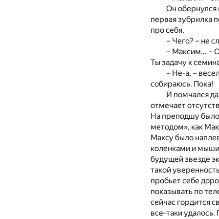
Он обернулся 
первая зубрилка п
про себя.
– Чего? – не 
– Максим… – О
Ты задачу к семи
– Не-а, – весе
собираюсь. Пока!
И помчался да
отмечает отсутств
На преподшу было
методом», как Мак
Максу было наплев
коленками и мышин
будущей звезде эк
такой уверенность
пробьет себе дорог
показывать по теле
сейчас гордится с
все-таки удалось.