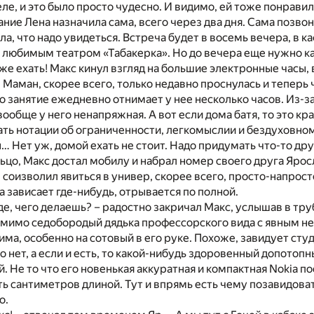
еле, и это было просто чудесно. И видимо, ей тоже понравил
ние Лена назначила сама, всего через два дня. Сама позвон
а, что надо увидеться. Встреча будет в восемь вечера, в к
е любимым театром «Табакерка». Но до вечера еще нужно ка
е ехать! Макс кинул взгляд на большие электронные часы,
 Маман, скорее всего, только недавно проснулась и теперь
о занятие ежедневно отнимает у нее несколько часов. Из-
вообще у него ненапряжная. А вот если дома батя, то это кр
ть нотации об ограниченности, легкомыслии и бездуховно
… Нет уж, домой ехать не стоит. Надо придумать что-то дру
ьцо, Макс достал мобилу и набрал номер своего друга Яросл
 соизволил явиться в универ, скорее всего, просто-напросто
а зависает где-нибудь, отрывается по полной.
где, чего делаешь? – радостно закричал Макс, услышав в тру
мимо седобородый дядька профессорского вида с явным н
има, особенно на сотовый в его руке. Похоже, завидует студ
 нет, а если и есть, то какой-нибудь здоровенный допотопн
. Не то что его новенькая аккуратная и компактная Nokia п
ть сантиметров длиной. Тут и впрямь есть чему позавидоват
о.