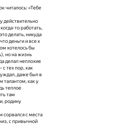
ок читалось: «Тебе
му действительно
 когда-то работать,
это делать, никуда
что деньги и все к
ком хотелось бы
), но на жизнь
 да делал неплохие
 с тех пор, как
суждал, даже был в
м талантом, как у
удь теплое
ить там
ли, родину
м сорвался с места
низ, с привычной