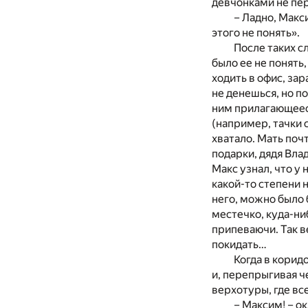
девчонками не пер
– Ладно, Макс
этого не понять».
После таких с
было ее не понять,
ходить в офис, за
не денешься, но по
ним прилагающееся
(например, тачки с
хватало. Мать поч
подарки, дядя Влад
Макс узнал, что у
какой-то степени н
него, можно было б
местечко, куда-ни
припеваючи. Так ве
покидать…
Когда в корид
и, перепрыгивая ч
верхотуры, где все
– Максим! – о