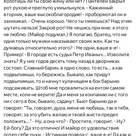
Колотишь ли ты свою жену или нет? Пантелей закрыл
рот рукою и преглупо ухмыльнулся. - Кажинный
вторник, ваше высокоблагородие! - пробормотал он и
захихикал. - Очень хорошо. Чего ты смеешься? Над этим
шутить нельзя! Закрой рот! Не чешись при мне: я этого
не люблю. (Майор подумал.) Я полагаю, братец, что не
одни только мужики наказывают своих жен. Как ты
думаешь относительно этого? - Не одни, ваше в-е! -
Пример! - В городе есть судья Петр Иваныч... Изволите
знать? Я у них годов десять тому назад в дворниках
состоял. Славный барин, в одно слово, то есть... а как
подвыпимши, то бережись. Бывало, как придут
подвыпимши, то и начнут кулачищем в бок барыню
подсаживать. Штоб мне провалиться на ентом самом
месте, коли не верите! Да и меня за конпанию ни с того
ни с сего в бок, бывало, саданут. Бьют барыню да и
говорят: "Ты, говорят, дура, меня не любишь, так я тебя,
говорят, за это убить желаю и твоей жисти предел
положить..." - Ну, а она что? - Простите, говорит. - Ну?
Ей-богу? Да это отлично! И майор от удовольствия
потер себе руки. - Истинная правда-с, ваше в-е! Да как и