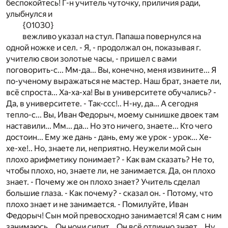
беспокойтесь! Г-н учитель чуточку, приличия ради,
улыбнулся и
{01030}
вежливо указал на стул. Папаша повернулся на
одной ножке и сел. - Я, - продолжал он, показывая г.
учителю свои золотые часы, - пришел с вами
поговорить-с... Мм-да... Вы, конечно, меня извините... Я
по-ученому выражаться не мастер. Наш брат, знаете ли,
всё спроста... Ха-ха-ха! Вы в университете обучались? -
Да, в университете. - Так-ссс!.. Н-ну, да... А сегодня
тепло-с... Вы, Иван Федорыч, моему сынишке двоек там
наставили... Мм... да... Но это ничего, знаете... Кто чего
достоин... Ему же дань - дань, ему же урок - урок... Хе-
хе-хе!.. Но, знаете ли, неприятно. Неужели мой сын
плохо арифметику понимает? - Как вам сказать? Не то,
чтобы плохо, но, знаете ли, не занимается. Да, он плохо
знает. - Почему же он плохо знает? Учитель сделал
большие глаза. - Как почему? - сказал он. - Потому, что
плохо знает и не занимается. - Помилуйте, Иван
Федорыч! Сын мой превосходно занимается! Я сам с ним
занимаюсь... Он ночи сидит... Он всё отлично знает... Ну,