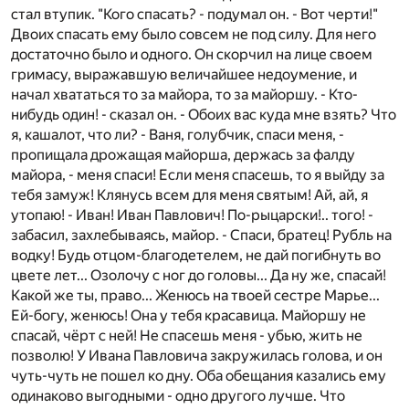
стал втупик. "Кого спасать? - подумал он. - Вот черти!"
Двоих спасать ему было совсем не под силу. Для него
достаточно было и одного. Он скорчил на лице своем
гримасу, выражавшую величайшее недоумение, и
начал хвататься то за майора, то за майоршу. - Кто-
нибудь один! - сказал он. - Обоих вас куда мне взять? Что
я, кашалот, что ли? - Ваня, голубчик, спаси меня, -
пропищала дрожащая майорша, держась за фалду
майора, - меня спаси! Если меня спасешь, то я выйду за
тебя замуж! Клянусь всем для меня святым! Ай, ай, я
утопаю! - Иван! Иван Павлович! По-рыцарски!.. того! -
забасил, захлебываясь, майор. - Спаси, братец! Рубль на
водку! Будь отцом-благодетелем, не дай погибнуть во
цвете лет... Озолочу с ног до головы... Да ну же, спасай!
Какой же ты, право... Женюсь на твоей сестре Марье...
Ей-богу, женюсь! Она у тебя красавица. Майоршу не
спасай, чёрт с ней! Не спасешь меня - убью, жить не
позволю! У Ивана Павловича закружилась голова, и он
чуть-чуть не пошел ко дну. Оба обещания казались ему
одинаково выгодными - одно другого лучше. Что