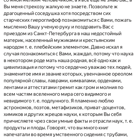
Вы меня стрекозу жалкую не знаете. Позвольте ж
драгоценный соседушка хотя посредством сих
старческих гиероглифоф познакомиться с Вами, пожать
мысленно Вашу ученую руку и поздравить Вас с
приездом из Санкт-Петербурга в наш недостойный
материк, населенный мужиками и крестьянским
народом т. е. плебейским элементом. Давно искал я
случая познакомиться с Вами, жаждал, потому что наука
в некотором роде мать наша родная, всё одно как и
цивилизацыя и потому что сердечно уважаю тех людей,
знаменитое имя и звание которых, увенчанное ореолом
популярной славы, лаврами, кимвалами, орденами,
лентами и аттестатами гремит как гром и молния по
всем частям вселенного мира сего видимого и
невидимого т. е. подлунного. Я пламенно люблю
астрономов, поэтов, метафизиков, приват-доцентов,
химиков и других жрецов науки, к которым Вы себя
причисляете чрез свои умные факты и отрасли наук, т. е.
продукты и плоды. Говорят, что вы много книг
напечатали во время умственного сидения с трубами,