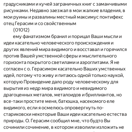
градусниками и кучей заграничных книг с заманчивыми
рисунками. Недавно заезжал в мои жалкие владения, в
мои руины и развалины местный максимус понтифекс
отец Герасим и со свойственным
{01012}
ему фанатизмом бранил и порицал Ваши мысли и
идеи касательно человеческого происхождения и
других явлений мира видимого и восставал и горячился
против Вашей умственной сферы и мыслительного
горизонта покрытого светилами и аэроглитами. Я не
согласен с о. Герасимом касательно Ваших умственных
идей, потому что живу и питаюсь одной только наукой,
которую Провидение дало роду человеческому для
вырытия из недр мира видимого и невидимого
драгоценных металов, металоидов и бриллиантов, но
все-таки простите меня, батюшка, насекомого еле
видимого, если я осмелюсь опровергнуть по-
стариковски некоторые Ваши идеи касательно естества
природы. О. Герасим сообщил мне, что будто Вы
сочинили сочинение, в котором изволили изложить не