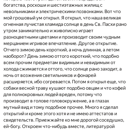
богатства, роскоши и шестиэтажных жилищ с
невольниками и электрическими позвонками. Вот что
мой грошовый ум открыл. Я открыл, что наша великая
огненная лучистая хламида солнце в день Св. Пасхи рано
утром занимательно и живописно играет
разноцветными цветами и производит своим чудным
мерцанием игривое впечатление. Другое открытие.
Отчего зимою день короткий, а ночь длинная, а летом
наоборот? День зимою оттого короткий, что подобно
всем прочим предметам видимым и невидимым от
холода сжимается и оттого, что солнце рано заходит, а
ночь от возжения светильников и фонарей
расширяется, ибо согревается. Потом я открыл еще, что
собаки весной траву кушают подобно овцам и что кофей
для полнокровных людей вреден, потому что
производит в голове головокружение, а в глазах
мутный вид и тому подобное прочее. Много я сделал
открытий и кроме этого хотя и не имею аттестатов и
свидетельств. Приежжайте ко мне дорогой соседушко,
ей-богу. Откроем что-нибудь вместе, литературой