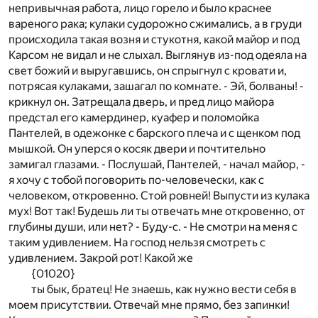
непривычная работа, лицо горело и было краснее
вареного рака; кулаки судорожно сжимались, а в груди
происходила такая возня и стукотня, какой майор и под
Карсом не видал и не слыхал. Выглянув из-под одеяла на
свет божий и выругавшись, он спрыгнул с кровати и,
потрясая кулаками, зашагал по комнате. - Эй, болваны! -
крикнул он. Затрещала дверь, и пред лицо майора
предстал его камердинер, куафер и поломойка
Пантелей, в одежонке с барского плеча и с щенком под
мышкой. Он уперся о косяк двери и почтительно
замигал глазами. - Послушай, Пантелей, - начал майор, -
я хочу с тобой поговорить по-человечески, как с
человеком, откровенно. Стой ровней! Выпусти из кулака
мух! Вот так! Будешь ли ты отвечать мне откровенно, от
глубины души, или нет? - Буду-с. - Не смотри на меня с
таким удивлением. На господ нельзя смотреть с
удивлением. Закрой рот! Какой же
{01020}
ты бык, братец! Не знаешь, как нужно вести себя в
моем присутствии. Отвечай мне прямо, без запинки!