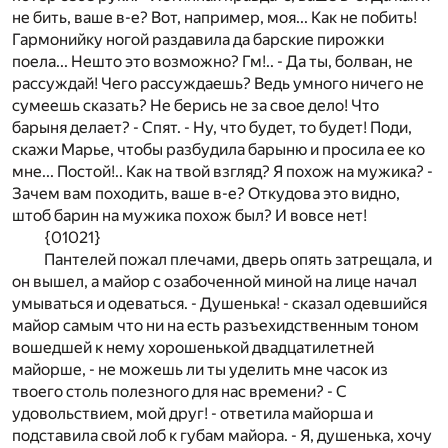
не бить, ваше в-е? Вот, например, моя... Как не побить!
Гармонийку ногой раздавила да барские пирожки
поела... Нешто это возможно? Гм!.. - Да ты, болван, не
рассуждай! Чего рассуждаешь? Ведь умного ничего не
сумеешь сказать? Не берись не за свое дело! Что
барыня делает? - Спят. - Ну, что будет, то будет! Поди,
скажи Марье, чтобы разбудила барыню и просила ее ко
мне... Постой!.. Как на твой взгляд? Я похож на мужика? -
Зачем вам походить, ваше в-е? Откудова это видно,
штоб барин на мужика похож был? И вовсе нет!
{01021}
Пантелей пожал плечами, дверь опять затрещала, и
он вышел, а майор с озабоченной миной на лице начал
умываться и одеваться. - Душенька! - сказал одевшийся
майор самым что ни на есть разъехидственным тоном
вошедшей к нему хорошенькой двадцатилетней
майорше, - не можешь ли ты уделить мне часок из
твоего столь полезного для нас времени? - С
удовольствием, мой друг! - ответила майорша и
подставила свой лоб к губам майора. - Я, душенька, хочу