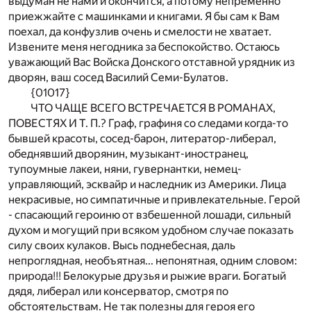
выдуман не нами и окончится, а потому непременно
приежжайте с машинками и книгами. Я бы сам к Вам
поехал, да конфузлив очень и смелости не хватает.
Извените меня негодника за беспокойство. Остаюсь
уважающий Вас Войска Донского отставной урядник из
дворян, ваш сосед Василий Семи-Булатов.
{01017}
ЧТО ЧАЩЕ ВСЕГО ВСТРЕЧАЕТСЯ В РОМАНАХ,
ПОВЕСТЯХ И Т. П.? Граф, графиня со следами когда-то
бывшей красоты, сосед-барон, литератор-либерал,
обеднявший дворянин, музыкант-иностранец,
тупоумные лакеи, няни, гувернантки, немец-
управляющий, эсквайр и наследник из Америки. Лица
некрасивые, но симпатичные и привлекательные. Герой
- спасающий героиню от взбешенной лошади, сильный
духом и могущий при всяком удобном случае показать
силу своих кулаков. Высь поднебесная, даль
непроглядная, необъятная... непонятная, одним словом:
природа!!! Белокурые друзья и рыжие враги. Богатый
дядя, либерал или консерватор, смотря по
обстоятельствам. Не так полезны для героя его