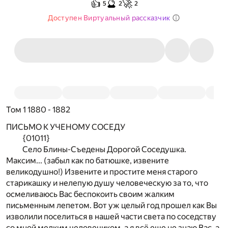
👍
🔮
🚀
5
2
2
Доступен Виртуальный рассказчик
Том 1 1880 - 1882
ПИСЬМО К УЧЕНОМУ СОСЕДУ
{01011}
Село Блины-Съедены Дорогой Соседушка.
Максим... (забыл как по батюшке, извените
великодушно!) Извените и простите меня старого
старикашку и нелепую душу человеческую за то, что
осмеливаюсь Вас беспокоить своим жалким
письменным лепетом. Вот уж целый год прошел как Вы
изволили поселиться в нашей части света по соседству
со мной мелким человечиком, а я всё еще не знаю Вас, а