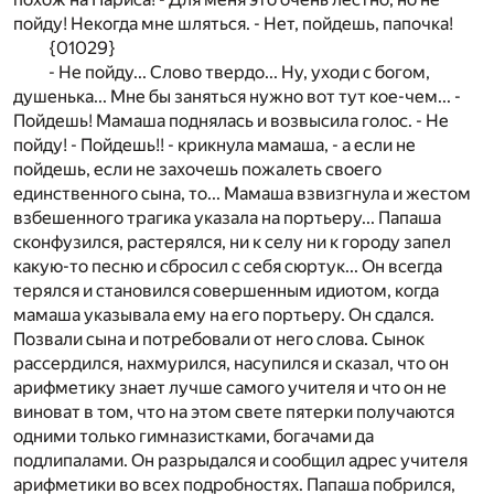
пойду! Некогда мне шляться. - Нет, пойдешь, папочка!
{01029}
- Не пойду... Слово твердо... Ну, уходи с богом,
душенька... Мне бы заняться нужно вот тут кое-чем... -
Пойдешь! Мамаша поднялась и возвысила голос. - Не
пойду! - Пойдешь!! - крикнула мамаша, - а если не
пойдешь, если не захочешь пожалеть своего
единственного сына, то... Мамаша взвизгнула и жестом
взбешенного трагика указала на портьеру... Папаша
сконфузился, растерялся, ни к селу ни к городу запел
какую-то песню и сбросил с себя сюртук... Он всегда
терялся и становился совершенным идиотом, когда
мамаша указывала ему на его портьеру. Он сдался.
Позвали сына и потребовали от него слова. Сынок
рассердился, нахмурился, насупился и сказал, что он
арифметику знает лучше самого учителя и что он не
виноват в том, что на этом свете пятерки получаются
одними только гимназистками, богачами да
подлипалами. Он разрыдался и сообщил адрес учителя
арифметики во всех подробностях. Папаша побрился,