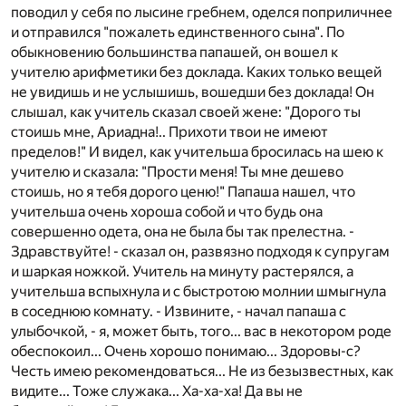
поводил у себя по лысине гребнем, оделся поприличнее
и отправился "пожалеть единственного сына". По
обыкновению большинства папашей, он вошел к
учителю арифметики без доклада. Каких только вещей
не увидишь и не услышишь, вошедши без доклада! Он
слышал, как учитель сказал своей жене: "Дорого ты
стоишь мне, Ариадна!.. Прихоти твои не имеют
пределов!" И видел, как учительша бросилась на шею к
учителю и сказала: "Прости меня! Ты мне дешево
стоишь, но я тебя дорого ценю!" Папаша нашел, что
учительша очень хороша собой и что будь она
совершенно одета, она не была бы так прелестна. -
Здравствуйте! - сказал он, развязно подходя к супругам
и шаркая ножкой. Учитель на минуту растерялся, а
учительша вспыхнула и с быстротою молнии шмыгнула
в соседнюю комнату. - Извините, - начал папаша с
улыбочкой, - я, может быть, того... вас в некотором роде
обеспокоил... Очень хорошо понимаю... Здоровы-с?
Честь имею рекомендоваться... Не из безызвестных, как
видите... Тоже служака... Ха-ха-ха! Да вы не