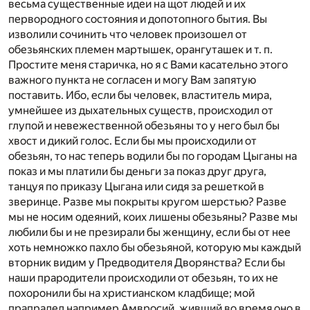
весьма существенные идеи на щот людей и их
первородного состояния и допотопного бытия. Вы
изволили сочинить что человек произошел от
обезьянских племен мартышек, орангуташек и т. п.
Простите меня старичка, но я с Вами касательно этого
важного пункта не согласен и могу Вам запятую
поставить. Ибо, если бы человек, властитель мира,
умнейшее из дыхательных существ, происходил от
глупой и невежественной обезьяны то у него был бы
хвост и дикий голос. Если бы мы происходили от
обезьян, то нас теперь водили бы по городам Цыганы на
показ и мы платили бы деньги за показ друг друга,
танцуя по приказу Цыгана или сидя за решеткой в
зверинце. Разве мы покрыты кругом шерстью? Разве
мы не носим одеяний, коих лишены обезьяны? Разве мы
любили бы и не презирали бы женщину, если бы от нее
хоть немножко пахло бы обезьяной, которую мы каждый
вторник видим у Предводителя Дворянства? Если бы
наши прародители происходили от обезьян, то их не
похоронили бы на христианском кладбище; мой
прапрадед например Амвросий, живший во время оно в