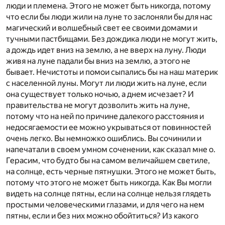
люди и племена. Этого не может быть никогда, потому
что если бы люди жили на луне то заслоняли бы для нас
магический и волшебный свет ее своими домами и
тучными пастбищами. Без дождика люди не могут жить,
а дождь идет вниз на землю, а не вверх на луну. Люди
живя на луне падали бы вниз на землю, а этого не
бывает. Нечистоты и помои сыпались бы на наш материк
с населенной луны. Могут ли люди жить на луне, если
она существует только ночью, а днем исчезает? И
правительства не могут дозволить жить на луне,
потому что на ней по причине далекого расстояния и
недосягаемости ее можно укрываться от повинностей
очень легко. Вы немножко ошиблись. Вы сочинили и
напечатали в своем умном соченении, как сказал мне о.
Герасим, что будто бы на самом величайшем светиле,
на солнце, есть черные пятнушки. Этого не может быть,
потому что этого не может быть никогда. Как Вы могли
видеть на солнце пятны, если на солнце нельзя глядеть
простыми человеческими глазами, и для чего на нем
пятны, если и без них можно обойтиться? Из какого