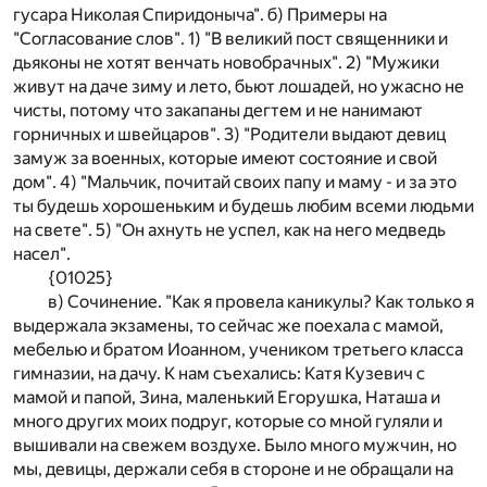
гусара Николая Спиридоныча". б) Примеры на
"Согласование слов". 1) "В великий пост священники и
дьяконы не хотят венчать новобрачных". 2) "Мужики
живут на даче зиму и лето, бьют лошадей, но ужасно не
чисты, потому что закапаны дегтем и не нанимают
горничных и швейцаров". 3) "Родители выдают девиц
замуж за военных, которые имеют состояние и свой
дом". 4) "Мальчик, почитай своих папу и маму - и за это
ты будешь хорошеньким и будешь любим всеми людьми
на свете". 5) "Он ахнуть не успел, как на него медведь
насел".
{01025}
в) Сочинение. "Как я провела каникулы? Как только я
выдержала экзамены, то сейчас же поехала с мамой,
мебелью и братом Иоанном, учеником третьего класса
гимназии, на дачу. К нам съехались: Катя Кузевич с
мамой и папой, Зина, маленький Егорушка, Наташа и
много других моих подруг, которые со мной гуляли и
вышивали на свежем воздухе. Было много мужчин, но
мы, девицы, держали себя в стороне и не обращали на