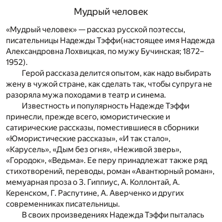
Мудрый человек
«Мудрый человек» — рассказ русской поэтессы,
писательницы Надежды Тэффи(настоящее имя Надежда
Александровна Лохвицкая, по мужу Бучинская; 1872–
1952).
Герой рассказа делится опытом, как надо выбирать
жену в чужой стране, как сделать так, чтобы супруга не
разоряла мужа походами в театр и синема.
Известность и популярность Надежде Тэффи
принесли, прежде всего, юмористические и
сатирические рассказы, поместившиеся в сборники
«Юмористические рассказы», «И так стало»,
«Карусель», «Дым без огня», «Неживой зверь»,
«Городок», «Ведьма». Ее перу принадлежат также ряд
стихотворений, переводы, роман «Авантюрный роман»,
мемуарная проза о З. Гиппиус, А. Коллонтай, А.
Керенском, Г. Распутине, А. Аверченко и других
современниках писательницы.
В своих произведениях Надежда Тэффи пыталась