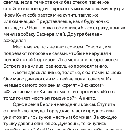
светящиеся в темноте очки без стекол, такие же
ошейники и поводки, с крохотными лампочками внутри.
Фрау Кунт собирается мне купить такую же
иллюминацию. Представляешь, как я буду ночью
выглядеть? Наш Полкан обмочился бы со страху, приняв
меня за собаку Баскервилей. До утра бы лаем
заходился.
Местные же псы не лают совсем. Говорят, им
подрезают голосовые связки, чтобы не нарушали
ночной покой бюргеров. И на меня они не бросаются.
Встретив на улице, равнодушно проходят мимо.
А коты здесь ленивые, толстые, с бантами на шеях.
Они мало двигаются и мышей не ловят совсем. Их
немцы c самого рождения кормят «Вискасом»,
«Фрискасом» и «Китикэтом». х Ты спросишь: «Кто ж
тогда гоняет местных грызунов?». А никто.
Одно время Берлин наводнили крысы. Ступить
от них было некуда. Городские власти предложили
уничтожать грызунов местным бомжам. За каждую
тушку давали один евро. Думаешь, те кинулись
зарабатывать? Ага! Им легче бутылки по забегаловкам