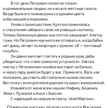
В тот день Петрович попал не только
в криминальные сводки, но и во все местные газеты.
Везде была его пьяная рожа со щеками цвета
взбесившейся морковки.
Узнав о происшествии, Кунтиха примчалась
к спасателям забирать свою загулявшую скотинку.
Теперь балконную дверь она плотно закрывает. Клетку
тоже. Но Петрович научился ее отпирать и, когда бабки
нет дома, летает по квартире с криком: «Я — почтовый
голубь!».
Он давно мечтает слетать в родные края, дабы
убедиться, что «таки грамотно устроился». Завтра
клетку с Петровичем хозяйка выставит на балкон,
и через пару дней он будет у вас. Прими его, Вася, как
положено, да ответь обстоятельно на мое письмо.
Весточка с воли для меня дороже пузыря с валерьянкой.
Кланяйся от меня всем нашим: Нафику, Боцману,
Зёме с Лузером и Кысе с Баксом.
С надеждой на скорую встречу, твой Мартын».
Ответное письмо орловского кота Василия