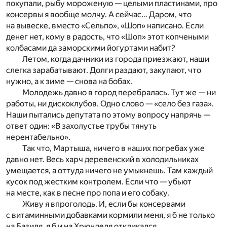
покупали, рыбу мороженую — целыми пластинами, про
консервы я вообще молчу. А сейчас… Даром, что
на вывеске, вместо «Сельпо», «Шоп» написано. Если
денег нет, кому в радость, что «Шоп» этот копчеными
колбасами да заморскими йогуртами набит?
Летом, когда дачники из города приезжают, наши
слегка зарабатывают. Долги раздают, закупают, что
нужно, а к зиме — снова на бобах.
Молодежь давно в город перебралась. Тут же — ни
работы, ни дискоклубов. Одно слово — «село без газа».
Наши пытались депутата по этому вопросу напрячь —
ответ один: «В захолустье трубы тянуть
нерентабельно».
Так что, Мартыша, ничего в наших погребах уже
давно нет. Весь харч деревенский в холодильниках
умещается, а оттуда ничего не умыкнешь. Там каждый
кусок под жестким контролем. Если что — убьют
на месте, как в песне про попа и его собаку.
Живу я впроголодь. И, если бы консервами
с витаминными добавками кормили
меня, я б не только
на Базиля, я б и на Хрюнделя откликался.