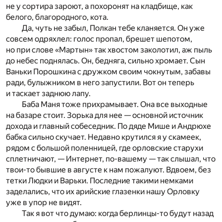
не у сортира зароют, а похоронят на кладбище, как
белого, благородного, кота.
Да, чуть не забыл, Полкан тебе кланяется. Он уже
совсем одряхлел: голос пропал, брешет шепотом,
но при слове «Мартын» так хвостом заколотил, аж пыль
до небес поднялась. Он, бедняга, сильно хромает. Сын
Ваньки Порошкина с дружком своим чокнутым, забавы
ради, булыжником в него запустили. Вот он теперь
и таскает заднюю лапу.
Баба Маня тоже прихрамывает. Она все выходные
на базаре стоит. Зорька для нее — основной источник
дохода и главный собеседник. По дяде Мише и Андрюхе
бабка сильно скучает. Недавно крутился я у скамеек,
рядом с большой поленницей, где орловские старухи
сплетничают, — Интернет, по-вашему — так слышал, что
твои-то бывшие в августе к нам пожалуют. Вдвоем, без
тетки Людки и Варьки. Последние такими немками
заделались, что их арийские глазенки нашу Орловку
уже в упор не видят.
Так я вот что думаю: когда берлинцы-то будут назад