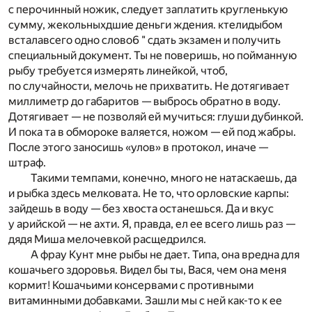
с перочинный ножик, следует заплатить кругленькую
сумму, жекольныхдшие деньги ждения. ктелидыбом
всталавсего одно слово6 " сдать экзамен и получить
специальный документ. Ты не поверишь, но пойманную
рыбу требуется измерять линейкой, чтоб,
по случайности, мелочь не прихватить. Не дотягивает
миллиметр до габаритов — выбрось обратно в воду.
Дотягивает — не позволяй ей мучиться: глуши дубинкой.
И пока та в обмороке валяется, ножом — ей под жабры.
После этого заносишь «улов» в протокол, иначе —
штраф.
Такими темпами, конечно, много не натаскаешь, да
и рыбка здесь мелковата. Не то, что орловские карпы:
зайдешь в воду — без хвоста останешься. Да и вкус
у арийской — не ахти. Я, правда, ел ее всего лишь раз —
дядя Миша мелочевкой расщедрился.
А фрау Кунт мне рыбы не дает. Типа, она вредна для
кошачьего здоровья. Видел бы ты, Вася, чем она меня
кормит! Кошачьими консервами с противными
витаминными добавками. Зашли мы с ней как-то к ее