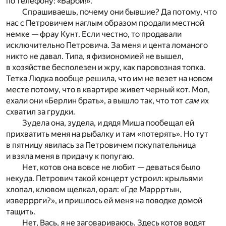
по телефону: «Барби!».
Спрашиваешь, почему они бывшие? Да потому, что
нас с Петровичем наглым образом продали местной
немке — фрау Кунт. Если честно, то продавали
исключительно Петровича. За меня и цента ломаного
никто не давал. Типа, я физиономией не вышел,
в хозяйстве бесполезен и жру, как паровозная топка.
Тетка Людка вообще решила, что им не везет на новом
месте потому, что в квартире живет черный кот. Мол,
ехали они «Берлин брать», а вышло так, что тот
сам
их
схватил за грудки.
Зудела она, зудела, и дядя Миша пообещал ей
прихватить меня на рыбалку и там «потерять». Но тут
в пятницу явилась за Петровичем покупательница
и взяла меня в придачу к попугаю.
Нет, котов она вовсе не любит — деваться было
некуда. Петрович такой концерт устроил: крыльями
хлопал, клювом щелкал, орал: «Где Маррртын,
изверррги?», и пришлось ей меня на поводке домой
тащить.
Нет, Вась, я не заговариваюсь. Здесь котов водят