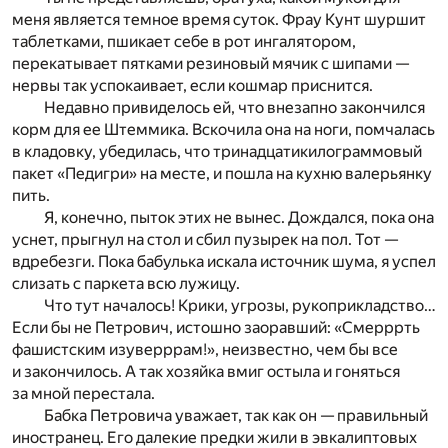
меня является темное время суток. Фрау Кунт шуршит
таблетками, пшикает себе в рот ингалятором,
перекатывает пятками резиновый мячик с шипами —
нервы так успокаивает, если кошмар приснится.
Недавно привиделось ей, что внезапно закончился
корм для ее Штеммика. Вскочила она на ноги, помчалась
в кладовку, убедилась, что тринадцатикилограммовый
пакет «Педигри» на месте, и пошла на кухню валерьянку
пить.
Я, конечно, пыток этих не вынес. Дождался, пока она
уснет, прыгнул на стол и сбил пузырек на пол. Тот —
вдребезги. Пока бабулька искала источник шума, я успел
слизать с паркета всю лужицу.
Что тут началось! Крики, угрозы, рукоприкладство…
Если бы не Петрович, истошно заоравший: «Смерррть
фашистским изуверррам!», неизвестно, чем бы все
и закончилось. А так хозяйка вмиг остыла и гоняться
за мной перестала.
Бабка Петровича уважает, так как он — правильный
иностранец. Его далекие предки жили в эвкалиптовых