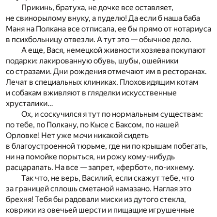
Прикинь, братуха, не дочке все оставляет,
не свинорылому внуку, а пуделю! Да если б наша баба
Маня на Полкана все отписала, ее бы прямо от нотариуса
в психбольницу отвезли. А тут это — обычное дело.
А еще, Вася, немецкой живности хозяева покупают
подарки: лакированную обувь, шубы, ошейники
со стразами. Дни рождения отмечают им в ресторанах.
Лечат в специальных клиниках. Плоховидящим котам
и собакам вживляют в гляделки искусственные
хрусталики…
Ох, и соскучился я тут по нормальным существам:
по тебе, по Полкану, по Кысе с Баксом, по нашей
Орловке! Нет уже м
о
чи никакой сидеть
в благоустроенной тюрьме, где ни по крышам побегать,
ни на помойке порыться, ни рожу кому-нибудь
расцарапать. На все — запрет, «фербот», по-ихнему.
Так что, не верь, Василий, если скажут тебе, что
за границей сплошь сметаной намазано. Наглая это
брехня! Тебя бы радовали миски из дутого стекла,
коврики из овечьей шерсти и пищащие игрушечные