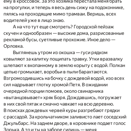
ему в кроссовок. За это хозяйка перестала меня брать
на прогулки, и теперь я весь день сижу на подоконнике,
пялясь на проходящие мимо трамваи. Веришь, всех
водителей уже в лицо знаю.
А на что тут еще смотреть? Городской пейзаж
скучен и однообразен — высокие дома, разрисованные
рекламой бусы, суетливые прохожие. Иное дело —
Орловка.
Выглянешь утром из окошка — гуси рядком
ковыляют за калитку пощипать травку. Утки вразвалку
шлепают к вкопанному в землю корыту с водой. Полкан
цепью громыхает, воробьи в пыли барахтаются.
Взгромоздившись на бочку с дождевой водой, изо всех
сил надрывает глотку хромой Петя. В ожидании
очередной порции помоев, около свинарника
«вытанцовывает» хряк Боря. Дождавшись, погружает
в них свой пятак и смачно чавкает на всю деревню.
В поисках дождевых червей куры разгребают грядки
с рассадой. За крольчатником заливисто лает соседский
Джульбарс. На заднем дворе, в коровнике подает голос
Зорька. А то и ты на заборе сидишь — меня