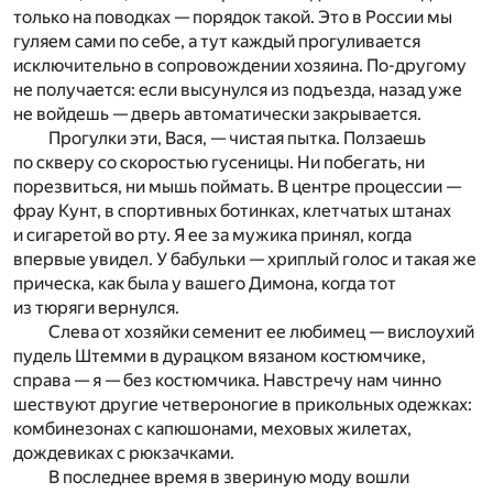
только на поводках — порядок такой. Это в России мы
гуляем сами по себе, а тут каждый прогуливается
исключительно в сопровождении хозяина. По-другому
не получается: если высунулся из подъезда, назад уже
не войдешь — дверь автоматически закрывается.
Прогулки эти, Вася, — чистая пытка. Ползаешь
по скверу со скоростью гусеницы. Ни побегать, ни
порезвиться, ни мышь поймать. В центре процессии —
фрау Кунт, в спортивных ботинках, клетчатых штанах
и сигаретой во рту. Я ее за мужика принял, когда
впервые увидел. У бабульки — хриплый голос и такая же
прическа, как была у вашего Димона, когда тот
из тюряги вернулся.
Слева от хозяйки семенит ее любимец — вислоухий
пудель Штемми в дурацком вязаном костюмчике,
справа — я — без костюмчика. Навстречу нам чинно
шествуют другие четвероногие в прикольных одежках:
комбинезонах с капюшонами, меховых жилетах,
дождевиках с рюкзачками.
В последнее время в звериную моду вошли