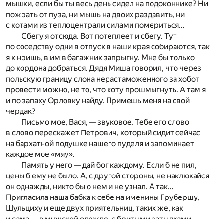
мышки, если бы ты весь день сидел на подоконнике? Ни
пожрать от пуза, ни мышь на двоих раздавить, ни
с котами из теплоцентрали силами помериться…
Сбегу я отсюда. Вот потеплеет и сбегу. Тут
по соседству одни в отпуск в наши края собираются, так
я к нришь, в им в багажник запрыгну. Мне бы только
до кордона добраться. Дядя Миша говорил, что через
польскую границу слона нерастаможенного за хобот
провести можно, не то, что коту прошмыгнуть. А там я
и по запаху Орловку найду. Примешь меня на свой
чердак?
Письмо мое, Вася, — звуковое. Тебе его слово
в слово перескажет Петрович, который сидит сейчас
на бархатной подушке нашего пуделя и запоминает
каждое мое «мяу».
Память у него — дай бог каждому. Если б не пил,
цены б ему не было. А, с другой стороны, не наклюкайся
он однажды, никто бы о нем и не узнал. А так…
Пригласила наша бабка к себе на именины Грубершу,
Шульциху и еще двух приятельниц, таких же, как
и сама — в мужской одежде, с бритыми затылками