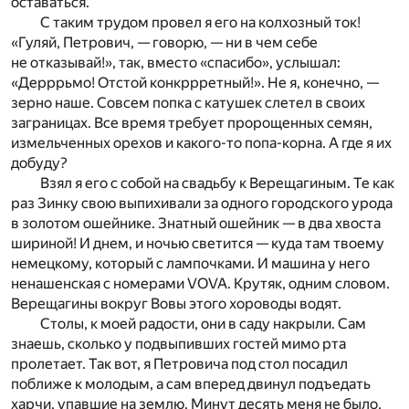
оставаться.
С таким трудом провел я его на колхозный ток!
«Гуляй, Петрович, — говорю, — ни в чем себе
не отказывай!», так, вместо «спасибо», услышал:
«Дерррьмо! Отстой конкррретный!». Не я, конечно, —
зерно наше. Совсем попка с катушек слетел в своих
заграницах. Все время требует пророщенных семян,
измельченных орехов и какого-то попа-корна. А где я их
добуду?
Взял я его с собой на свадьбу к Верещагиным. Те как
раз Зинку свою выпихивали за одного городского урода
в золотом ошейнике. Знатный ошейник — в два хвоста
шириной! И днем, и ночью светится — куда там твоему
немецкому, который с лампочками. И машина у него
ненашенская с номерами VOVA. Крутяк, одним словом.
Верещагины вокруг Вовы этого хороводы водят.
Столы, к моей радости, они в саду накрыли. Сам
знаешь, сколько у подвыпивших гостей мимо рта
пролетает. Так вот, я Петровича под стол посадил
поближе к молодым, а сам вперед двинул подъедать
харчи, упавшие на землю. Минут десять меня не было,