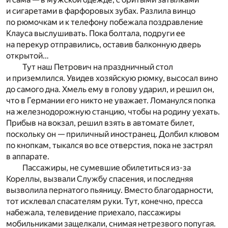
и сигаретами в фарфоровых зубах. Разлила винцо
по рюмочкам и к телефону побежала поздравление
Клауса выслушивать. Пока болтала, подруги ее
на перекур отправились, оставив балконную дверь
открытой…
Тут наш Петрович на праздничный стол
и приземлился. Увидев хозяйскую рюмку, высосал вино
до самого дна. Хмель ему в голову ударил, и решил он,
что в Германии его никто не уважает. Ломанулся попка
на железнодорожную станцию, чтобы на родину уехать.
Прибыв на вокзал, решил взять в автомате билет,
поскольку он — приличный иностранец. Долбил клювом
по кнопкам, тыкался во все отверстия, пока не застрял
в аппарате.
Пассажиры, не сумевшие обилетиться из-за
Кореллы, вызвали Службу спасения, и последняя
вызволила пернатого пьяницу. Вместо благодарности,
тот исклевал спасателям руки. Тут, конечно, пресса
набежала, телевидение приехало, пассажиры
мобильниками защелкали, снимая нетрезвого попугая.