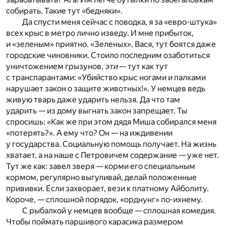
собирать. Такие тут «бедняки».
Да спусти меня сейчас с поводка, я за «евро-штука»
всех крыс в метро лично изведу. И мне прибыток,
и «зеленым» приятно. «Зеленых», Вася, тут боятся даже
городские чиновники. Стоило последним озаботиться
уничтожением грызунов,
эти
— тут как тут
с транспарантами: «Убийство крыс ногами и палками
нарушает закон о защите животных!». У немцев ведь
живую тварь даже ударить нельзя. Да что там
ударить — из дому выгнать закон запрещает. Ты
спросишь: «Как же при этом дядя Миша собирался меня
«потерять?». А ему что? Он — на иждивении
у государства. Социальную помощь получает. На жизнь
хватает, а на наше с Петровичем содержание — уже нет.
Тут же как: завел зверя — корми его специальным
кормом, регулярно выгуливай, делай положенные
прививки. Если захворает, вези к платному Айболиту.
Короче, — сплошной порядок, «орднунг» по-ихнему.
С рыбалкой у немцев вообще — сплошная комедия.
Чтобы поймать паршивого карасика размером