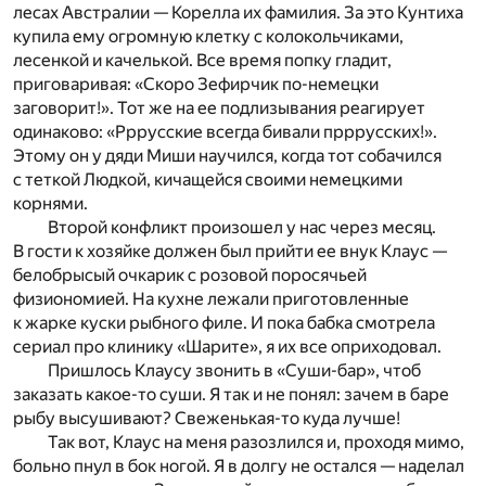
лесах Австралии — Корелла их фамилия. За это Кунтиха
купила ему огромную клетку с колокольчиками,
лесенкой и качелькой. Все время попку гладит,
приговаривая: «Скоро Зефирчик по-немецки
заговорит!». Тот же на ее подлизывания реагирует
одинаково: «Рррусские всегда бивали прррусских!».
Этому он у дяди Миши научился, когда тот собачился
с теткой Людкой, кичащейся своими немецкими
корнями.
Второй конфликт произошел у нас через месяц.
В гости к хозяйке должен был прийти ее внук Клаус —
белобрысый очкарик с розовой поросячьей
физиономией. На кухне лежали приготовленные
к жарке куски рыбного филе. И пока бабка смотрела
сериал про клинику «Шарите», я их все оприходовал.
Пришлось Клаусу звонить в «Суши-бар», чтоб
заказать какое-то суши. Я так и не понял: зачем в баре
рыбу высушивают? Свеженькая-то куда лучше!
Так вот, Клаус на меня разозлился и, проходя мимо,
больно пнул в бок ногой. Я в долгу не остался — наделал