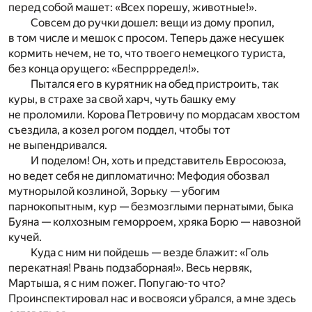
перед собой машет: «Всех порешу, животные!».
Совсем до ручки дошел: вещи из дому пропил,
в том числе и мешок с просом. Теперь даже несушек
кормить нечем, не то, что твоего немецкого туриста,
без конца орущего: «Беспррредел!».
Пытался его в курятник на обед пристроить, так
куры, в страхе за свой харч, чуть башку ему
не проломили. Корова Петровичу по мордасам хвостом
съездила, а козел рогом поддел, чтобы тот
не выпендривался.
И поделом! Он, хоть и представитель Евросоюза,
но ведет себя не дипломатично: Мефодия обозвал
мутнорылой козлиной, Зорьку — убогим
парнокопытным, кур — безмозглыми пернатыми, быка
Буяна — колхозным геморроем, хряка Борю — навозной
кучей.
Куда с ним ни пойдешь — везде блажит: «Голь
перекатная! Рвань подзаборная!». Весь нервяк,
Мартыша, я с ним пожег. Попугаю-то что?
Проинспектировал нас и восвояси убрался, а мне здесь