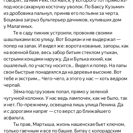
Говорят, за ним Рекс погнался, у которого тот прямо из-
под носа сахарную косточку уволок. По Баксу Кузьмич
из дробовика пальнул, приняв его по пьяни за черта.
Боцмана загрыз бультерьер дачников, купивших дом
у Малагиных.
Те в саду пикник устроили, провоняв своими
шашлыками всю улицу. Вот Боцман и не выдержал —
попер на запах. И видел же: ворота кованые, запоры, как
на военной базе, весь забор битым стеклом утыкан,
острыми концами наружу. Да и Булька ихний, как
ошалелый, по участку носится… Видел и попер. На лапы
свои быстрые понадеялся да на деревья высокие. Вот
тебе и экстрим… Чего-чего, а этого у нас — хоть ведром
черпай.
Зёма под грузовик попал, прямо у зеленой
чугунной колонки. У нас ведь лампочек, как не было, так
и нет. По-прежнему, освещена лишь улица Ленина. Да
и с дорогами напряг — сто верст до ближайшего
асфальта.
Ты прав, Мартыша, жизнь нашенская бьет ключом,
только гаечным и все по башке. Битву с колорадским