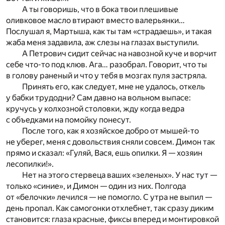
А ты говоришь, что в бока твои плешивые
оливковое масло втирают вместо валерьянки…
Послушал я, Мартыша, как ты там «страдаешь», и такая
жаба меня задавила, аж слезы на глазах выступили.
А Петрович сидит сейчас на навозной куче и ворчит
себе что-то под клюв. Ага… разобрал. Говорит, что ты
в голову раненый и что у тебя в мозгах пуля застряла.
Принять его, как следует, мне не удалось, откель
у бабки трудодни? Сам давно на вольном выпасе:
кручусь у колхозной столовки, жду когда ведра
с объедками на помойку понесут.
После того, как я хозяйское добро от мышей-то
не уберег, меня с довольствия сняли совсем. Димон так
прямо и сказал: «Гуляй, Вася, ешь опилки. Я — хозяин
лесопилки!».
Нет на этого стервеца ваших «зеленых». У нас тут —
только «синие», и Димон — один из них. Полгода
от «белочки» лечился — не помогло. С утра не выпил —
день пропал. Как самогонки отхлебнет, так сразу диким
становится: глаза красные, фиксы вперед и монтировкой