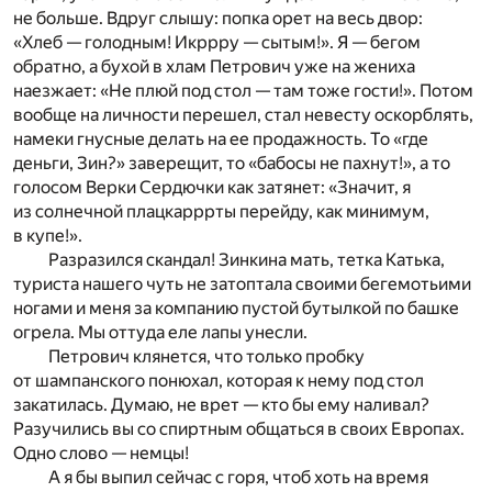
не больше. Вдруг слышу: попка орет на весь двор:
«Хлеб — голодным! Икррру — сытым!». Я — бегом
обратно, а бухой в хлам Петрович уже на жениха
наезжает: «Не плюй под стол — там тоже гости!». Потом
вообще на личности перешел, стал невесту оскорблять,
намеки гнусные делать на ее продажность. То «где
деньги, Зин?» заверещит, то «бабосы не пахнут!», а то
голосом Верки Сердючки как затянет: «Значит, я
из солнечной плацкарррты перейду, как минимум,
в купе!».
Разразился скандал! Зинкина мать, тетка Катька,
туриста нашего чуть не затоптала своими бегемотьими
ногами и меня за компанию пустой бутылкой по башке
огрела. Мы оттуда еле лапы унесли.
Петрович клянется, что только пробку
от шампанского понюхал, которая к нему под стол
закатилась. Думаю, не врет — кто бы ему наливал?
Разучились вы со спиртным общаться в своих Европах.
Одно слово — немцы!
А я бы выпил сейчас с горя, чтоб хоть на время