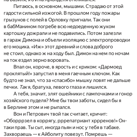
Питаюсь, в основном, мышами. Страдаю от этой
гадости сильной изжогой. В прошлом году пожары
грызунов с полей в Орловку пригнали. Так они
в бабМанином погребе всю недоеденную жуком
картошку дожрали и не подавились. Потом залезли
в гараж Димона и объели изоляцию с электропроводки
его моцика. «Иж» этот древний и слова доброго
не стоил, однако ж на ходу был. Димон на нем по ночам
на ток ездил зерно воровать.
Впал он, короче, в ярость и с криком: «Дармоед
проклятый!» запустил в меня гаечным ключом. Как
будто не знал, что за «спасибо» мышку ловят не дальше
печки.
Так
я, братуха, левого глаза и лишился.
А тебя, значит, злят ошейники с лампочками и гонор
хозяйского пуделя? Мне бы твои заботы, сидел бы я
в Берлине этом и не рыпался.
Вон и Петрович твой так считает, кричит:
«Оборррзел в коррягу, рррепатриант хррренов!» Он-
таки прав. Ты сыт, иногда пьян и нос у тебя в табаке.
Захвораешь — к Айболиту повезут. Помрешь —