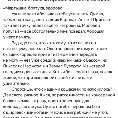
«Мартышка, братуха, здорово!
Уж и не чаял я больше о тебе услышать. Думал,
забыл ты о нас давно в своих Европах. Ан нет! Прислал-
таки весточку через своего Петровича. Молодец
попугай — все обстоятельно мне поведал. Хорошая
у него память.
Рад я до слез, что хоть кому-то из наших по-
настоящему повезло. Одно печалит: никому из твоих
бывших корешей привет из Германии передать
не могу — нет уже среди живых ни Кыси с Баксом, ни
Пикселя с Нафиком, ни Зёмы с Лузером. Из «старой
гвардии» один я остался. Хоть и без левого глаза, но еще
живой, что при нынешней нашей жизни даже
удивительно.
Спросишь, что с нашими кошаками приключилось?
Да всякое-разное. Кыся, по рассеянности, из консервной
банки вылакал отраву, приготовленную для
колорадского жука. Лузер погиб в неравном бою
с ширяевскими котами. Нафик в выгребной яме утоп.