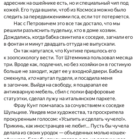
адресник на ошейнике есть, но и специальный чип под
кожей. Его туда вшили, чтоб из Космоса можно было
следить за передвижениями пса, если тот потеряется.
Нас с Петровичем это все так достало, что мы
решили разъяснить пудельку, кто в доме хозяин.
Дождались, когда бабка свинтила к соседке, загнали его
в фонтан и минут двадцать оттуда не выпускали.
Он так напугался, что Кунтихе пришлось его
к зоопсихологу вести. Тот Штеммика пользовал месяца
три. Вроде как, подлечил, но без хозяйки он в гостиную
больше не заходит, ждет ее у входной двери. Бабка
смекнула,
кто
напугал пуделя, и посадила меня
в загончик. Выйдя на свободу, я поцарапал ее
антикварную мебель, сбил с полки фарфоровые
статуэтки, сделал лужу на итальянском паркете.
Фрау Кунт помчалась за сочувствием к соседке
Шульцихе. Увидев мои художества, та проскрипела
прокуренным голосом: «Усыпить и сделать чучело!».
Прикинь, как иностранцев не любит… Пусть бы чучела
делала из своих уродок — объеденных молью кошек-