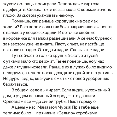
жуком орловцы проиграли. Теперь даже картоха
в дефиците. Свекла тоже вся зачахла. С кормами очень
плохо. За скотом ухаживать некому.
Помнишь, как раньше коровушек на фермах
холили? Раствором соды так бока надраивали, аж ногти
с пальцев у доярок сходили. И веточки хвойные
в коровнике для запаха развешивали. А сейчас буренок
за навозом уже не видать. Пастух пьет, на пастбище
выгоняет поздно. Отсюда и надои. Слезы, а не надои.
Тут сейчас не только крупный скот, а и гусей
с утками мало кто держит. Ты не поверишь, но у нас
даже лягушки исчезли. Раньше их в лужах было видимо-
невидимо, а теперь после дождя ни одной не встретишь.
Не дуры, видно, квакухи в смытых с полей удобрениях
барахтаться.
В общем, село вымирает. Если видишь ухоженный
дом, а рядом вспаханный огород — это дачники.
Орловцам все — до синей трубы. Пьют горькую.
А цены у нас! Мама моя Мурка! При тебе еще
терпимо было — пряники в «Сельпо» коробками