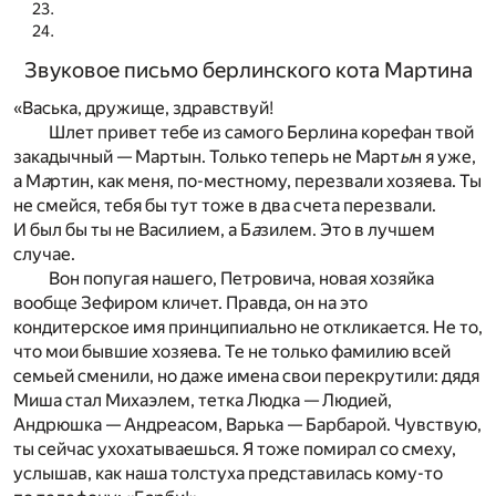
Звуковое письмо берлинского кота Мартина
«Васька, дружище, здравствуй!
Шлет привет тебе из самого Берлина корефан твой
закадычный — Мартын. Только теперь не Март
ы
н я уже,
а М
а
ртин, как меня, по-местному, перезвали хозяева. Ты
не смейся, тебя бы тут тоже в два счета перезвали.
И был бы ты не Василием, а Б
а
зилем. Это в лучшем
случае.
Вон попугая нашего, Петровича, новая хозяйка
вообще Зефиром кличет. Правда, он на это
кондитерское имя принципиально не откликается. Не то,
что мои бывшие хозяева. Те не только фамилию всей
семьей сменили, но даже имена свои перекрутили: дядя
Миша стал Михаэлем, тетка Людка — Людией,
Андрюшка — Андреасом, Варька — Барбарой. Чувствую,
ты сейчас ухохатываешься. Я тоже помирал со смеху,
услышав, как наша толстуха представилась кому-то