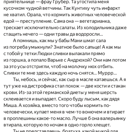
приятельнице — фрау Грубер. Та угостила меня
кусочком чудной ветчины. Так Кунтиху чуть инфаркт
не хватил. Орала, что кормить животных человеческой
едой — преступление. Сама она — вегетарианка,
трескает исключительно салаты. Из холодильника даже
стащить нечего — одни травы да водоросли…
А помнишь, как мы у бабы Мани шмат сала
из погреба умыкнули? Знатное было с
а
льце! А как мы
с тобой у тетки Людки сливки вылакали прямо
из горшка, а попало Варьке с Андрюхой? Они нам потом
за это усы отстригли, чтоб на мол
о
чку нюх отбить.
Сливки те мне здесь каждую ночь снятся… Муррр…
Ты, небось, и сейчас, как сыр в масле катаешься. А я
тут уже на дистрофика стал похож — две кости и стакан
крови. Из-за этой германской диеты у меня шерсть
склеивается и выпадает. Скоро буду лысым, как дядя
Миша. А хозяйка, вместо того чтобы кормить по-
человечески, купает меня в чем-то вонючем и втирает
в проплешины какое-то масло. Лучше б она валерьянку
втирала, которую по ночам в одно горло хлещет.
Ты не представляешь, братуха, какой м
у
кой для