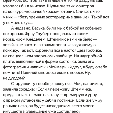
сфинксов. Если бы так выглядел
я
, то, не раздумывая,
утопился бы в унитазе. Шульц же этих монстров
на конкурс «кошачьей красы» готовит. Считает, что
у них — «безупречные экстерьерные данные». Такой вот
у немцев вкус…
А недавно, Васька, были мы с бабкой на собачьих
похоронах. Фрау Грубер прощалась со своим
йоркширом Кнёделем. Штемми с нами не было —
хозяйка не захотела травмировать его уязвимую
психику. Так вот, хоронили пса в настоящем гробике,
на специальном зверином кладбище. На надгробной
плите, выполненной в форме косточки, была его
фотография и надпись: «Мой верный друг, я буду о тебе
помнить! Повиляй мне хвостиком с небес». Ну,
не дурдом?
Старушки тут вообще чокнутые. Моя, например,
заявила соседке: «Если я переживу Штеммика,
предавать его земле не стану — кремирую и урну
с прахом установлю у себя в гостиной. Если же умру
раньше него, он будет наследником всего моего
имущества. Завещание уже составлено».