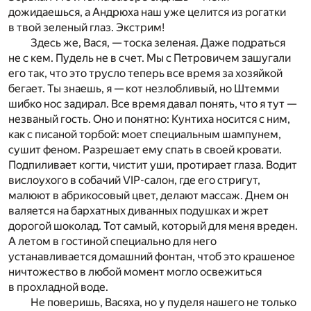
дожидаешься, а Андрюха наш уже целится из рогатки
в твой зеленый глаз. Экстрим!
Здесь же, Вася, — тоска зеленая. Даже подраться
не с кем. Пудель не в счет. Мы с Петровичем зашугали
его так, что это трусло теперь все время за хозяйкой
бегает. Ты знаешь, я — кот незлобливый, но Штемми
шибко нос задирал. Все время давал понять, что я тут —
незваный гость. Оно и понятно: Кунтиха носится с ним,
как с писаной торбой: моет специальным шампунем,
сушит феном. Разрешает ему спать в своей кровати.
Подпиливает когти, чистит уши, протирает глаза. Водит
вислоухого в собачий VIP-салон, где его стригут,
малюют в абрикосовый цвет, делают массаж. Днем он
валяется на бархатных диванных подушках и жрет
дорогой шоколад. Тот самый, который для меня вреден.
А летом в гостиной специально для него
устанавливается домашний фонтан, чтоб это крашеное
ничтожество в любой момент могло освежиться
в прохладной воде.
Не поверишь, Васяха, но у пуделя нашего не только