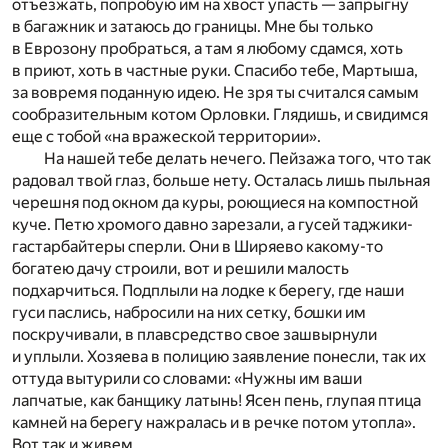
отъезжать, попробую им на хвост упасть — запрыгну
в багажник и затаюсь до границы. Мне бы только
в Еврозону пробраться, а там я любому сдамся, хоть
в приют, хоть в частные руки. Спасибо тебе, Мартыша,
за вовремя поданную идею. Не зря ты считался самым
сообразительным котом Орловки. Глядишь, и свидимся
еще с тобой «на вражеской территории».
На нашей тебе делать нечего. Пейзажа того, что так
радовал твой глаз, больше нету. Осталась лишь пыльная
черешня под окном да куры, роющиеся на компостной
куче. Петю хромого давно зарезали, а гусей таджики-
гастарбайтеры сперли. Они в Ширяево какому-то
богатею дачу строили, вот и решили малость
подхарчиться. Подплыли на лодке к берегу, где наши
гуси паслись, набросили на них сетку, б
о
шки им
поскручивали, в плавсредство свое зашвырнули
и уплыли. Хозяева в полицию заявление понесли, так их
оттуда вытурили со словами: «Нужны им ваши
лапчатые, как банщику латынь! Ясен пень, глупая птица
камней на берегу нажралась и в речке потом утопла».
Вот так и живем.