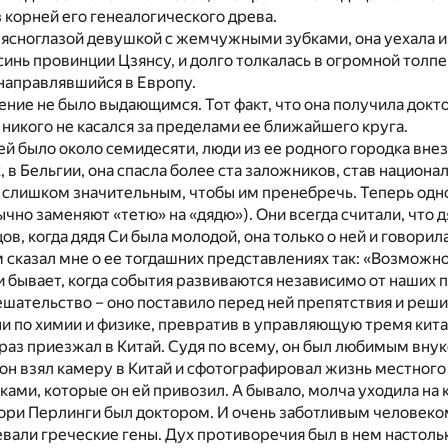
 корней его генеалогического древа.
, ясноглазой девушкой с жемчужными зубками, она уехала и
синь провинции Цзянсу, и долго толкалась в огромной толпе
направлявшийся в Европу.
ние не было выдающимся. Тот факт, что она получила докто
, никого не касался за пределами ее ближайшего круга.
 ей было около семидесяти, люди из ее родного городка вне
, в Бельгии, она спасла более ста заложников, став национ
слишком значительным, чтобы им пренебречь. Теперь одно
ычно заменяют «тетю» на «дядю»). Они всегда считали, что 
ов, когда дядя Си была молодой, она только о ней и говорила
сказал мне о ее тогдашних представлениях так: «Возможно
 и бывает, когда события развиваются независимо от наших
шательство – оно поставило перед ней препятствия и реши
ни по химии и физике, превратив в управляющую тремя кит
аз приезжал в Китай. Судя по всему, он был любимым внук
 он взял камеру в Китай и сфотографировал жизнь местного 
ками, которые он ей привозил. А бывало, молча уходила на к
ри Перлинги был доктором. И очень заботливым человеком. 
вали греческие гены. Дух противоречия был в нем настольк