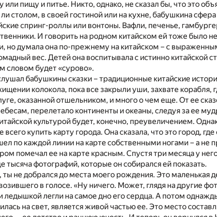
или пищу и питье. Никто, однако, не сказал бы, что это об
ли столом, в своей гостиной или на кухне, бабушкина сфер
йские спринг-роллы или вонтоны. Вафли, печенье, гамбурге
твенники. И говорить на родном китайском ей тоже было н
, но думала она по-прежнему на китайском – с выраженны
омадный вес. Детей она воспитывала с истинно китайской с
м словом будет «сурово».
лушал бабушкины сказки – традиционные китайские истории
хищении колокола, пока все закрыли уши, захвате корабля, 
луге, оказанной отшельником, и много о чем еще. От ее ска
небесам, перелетало континенты и океаны, следуя за ее му
тайской культурой будет, конечно, преувеличением. Однако
всего купить карту города. Она сказала, что это город, где
л по каждой линии на карте собственными ногами – а не пр
ром помечал ее на карте красным. Спустя три месяца у нег
ще тысяча фотографий, которые он собирался ей показать.
 ты не добрался до места моего рождения. Это маленькая де
озившего в голосе. «Ну ничего. Может, глядя на другие фото
 ледышкой легли на самое дно его сердца. А потом однажды 
явилась на свет, является живой частью ее. Это место соста