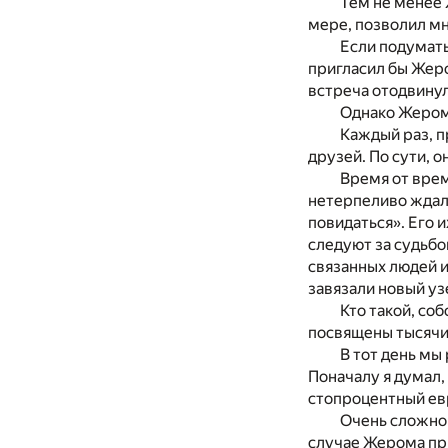
Тем не менее 
мере, позволил мн
Если подумать
пригласил бы Жеро
встреча отодвинул
Однако Жером 
Каждый раз, п
друзей. По сути, 
Время от врем
нетерпеливо ждали
повидаться». Его 
следуют за судьбо
связанных людей и
завязали новый уз
Кто такой, со
посвящены тысячи
В тот день мы
Поначалу я думал, 
стопроцентный ев
Очень сложно 
случае Жерома при