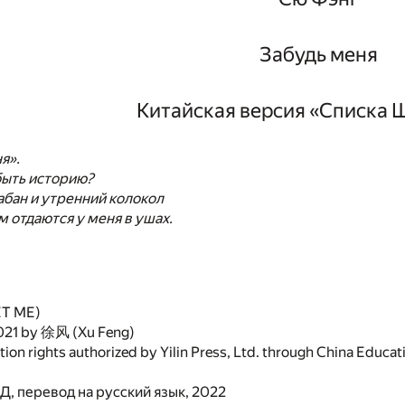
Забудь меня
Китайская версия «Списка 
я».
быть историю?
бан и утренний колокол
м отдаются у меня в ушах.
T ME)
021 by 徐风 (Xu Feng)
tion rights authorized by Yilin Press, Ltd. through China Educat
Д, перевод на русский язык, 2022