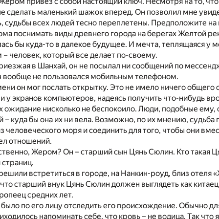
Жером привез с собой настоящий ключ. Несмотря на то, что т
е сделать маленький шажок вперед. Он позволил мне увиде
, судьбы всех людей тесно переплетены. Предположите на
ма поснимать виды древнего города на берегах Желтой реки 
ась бы куда-то в далекое будущее. И мечта, теплящаяся у ме
– человек, который все делает по-своему.
риезжая в Шанхай, он не посылал ни сообщений по мессенд
он вообще не пользовался мобильным телефоном.
ени он мог послать открытку. Это не имело ничего общего 
 у экранов компьютеров, надеясь получить что-нибудь вро
их ожидание нисколько не беспокоило. Люди, подобные ему
й – куда бы она их ни вела. Возможно, по их мнению, судьб
з человеческого моря и соединить для того, чтобы они вме
ел отношений.
бственно, Жером? Он – старший сын Цянь Сюлин. Кто такая Ця
 страниц.
 решили встретиться в городе, на Нанкин-роуд, близ отеля 
что старший внук Цянь Сюлин должен выглядеть как китаец. 
ропеец средних лет.
было по его лицу отследить его происхождение. Обычно для 
ходилось напоминать себе, что кровь – не водица. Так что 