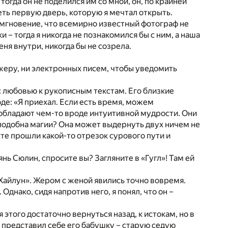
огда он не поделился им со мной, он, по крайней
ть первую дверь, которую я мечтал открыть.
 мгновение, что всемирно известный фотограф не
– тогда я никогда не познакомился бы с ним, а наша
ня внутри, никогда бы не созрела.
жеру, ни электронных писем, чтобы уведомить
с любовью к рукописным текстам. Его близкие
де: «Я приехал. Если есть время, можем
, обладают чем-то вроде интуитивной мудрости. Они
а подобна магии? Она может выдернуть двух ничем не
сте прошли какой-то отрезок сурового пути и
нь Сюлин, спросите вы? Загляните в «Гугл»! Там ей
«Хайлун». Жером с женой явились точно вовремя.
Однако, сидя напротив него, я понял, что он –
этого достаточно вернуться назад, к истокам, но в
я представил себе его бабушку – старую седую