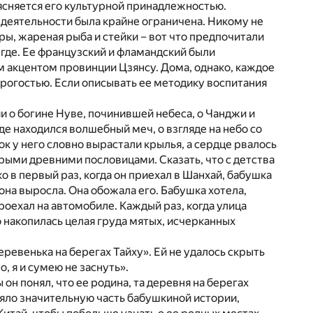
ъясняется его культурной принадлежностью.
а деятельности была крайне ограничена. Никому не
ры, жареная рыба и стейки – вот что предпочитали
егде. Ее французский и фламандский были
м акцентом провинции Цзянсу. Дома, однако, каждое
трогостью. Если описывать ее методику воспитания
 о богине Нуве, починившей небеса, о Чанджи и
где находился волшебный меч, о взгляде на небо со
зок у него словно вырастали крылья, а сердце рвалось
дрыми древними пословицами. Сказать, что с детства
 в первый раз, когда он приехал в Шанхай, бабушка
 она выросла. Она обожала его. Бабушка хотела,
оехал на автомобиле. Каждый раз, когда улица
о накопилась целая груда мятых, исчерканных
ревенька на берегах Тайху». Ей не удалось скрыть
, я и сумею не заснуть».
он понял, что ее родина, та деревня на берегах
вляло значительную часть бабушкиной истории,