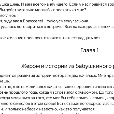
ушка Цянь. И вам всего наилучшего. Если у нас появится во
Вы действительно могли бы приехать ко мне?
могли бы!
т, жду вас в Брюсселе! – сухо усмехнулась она.
 удалось договориться о встрече. Всегда находилась тысяч
ое желание пришлось отложить на шестнадцать лет.
Глава 1
Жером и истории из бабушкиного 
риантов развития истории, которая едва началась. Мне нрав
чешь.
честно, я не осмеливался начать с таких нереалистичных ож
сень прошлого года, когда я встретился с Жеромом. До тог
огда молишься за того, кто мог бы тебе помочь, помощь по
к много смыслов в этом слове! Есть старая поговорка, глася
. И только небесам известно, как это получается.