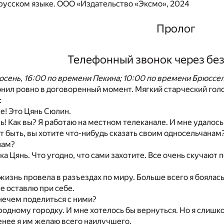
русском языке. ООО «Издательство «Эксмо», 2024
Пролог
Телефонный звонок через бе
 осень, 16:00 по времени Пекина; 10:00 по времени Брюссе
нил ровно в договоренный момент. Мягкий старческий голо
:
е! Это Цянь Сюлин.
ь! Как вы? Я работаю на местном телеканале. И мне удалос
т быть, вы хотите что-нибудь сказать своим односельчанам
нам?
ка Цянь. Что угодно, что сами захотите. Все очень скучают 
 жизнь провела в разъездах по миру. Больше всего я боялас
е оставлю при себе.
нечем поделиться с ними?
 родному городку. И мне хотелось бы вернуться. Но я слишко
енее я им желаю всего наилучшего.