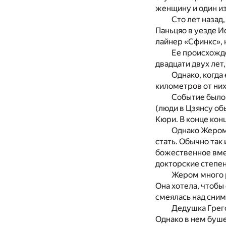
женщину и один из
Сто лет назад
Паньцяо в уезде И
лайнер «Сфинкс», 
Ее происхожде
двадцати двух лет
Однако, когда
километров от них
Событие было 
(люди в Цзянсу об
Кюри. В конце конц
Однако Жером 
стать. Обычно так
божественное вме
докторские степе
Жером много р
Она хотела, чтобы
смеялась над сним
Дедушка Грего
Однако в нем буше