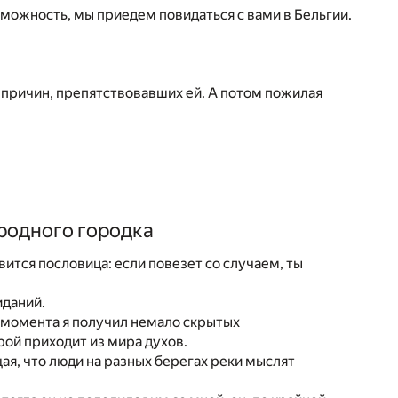
зможность, мы приедем повидаться с вами в Бельгии.
а причин, препятствовавших ей. А потом пожилая
родного городка
ится пословица: если повезет со случаем, ты
иданий.
о момента я получил немало скрытых
рой приходит из мира духов.
щая, что люди на разных берегах реки мыслят