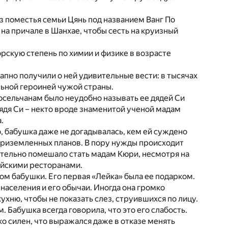
з поместья семьи Цянь под названием Ванг По
 на причале в Шанхае, чтобы сесть на круизный
рскую степень по химии и физике в возрасте
запно получили о ней удивительные вести: в тысячах
альной героиней чужой страны.
сельчанам было неудобно называть ее дядей Си
дядя Си – некто вроде знаменитой ученой мадам
.
, бабушка даже не догадывалась, кем ей суждено
 приземленных планов. В пору нужды происходит
тельно помешало стать мадам Кюри, несмотря на
айскими ресторанами.
ом бабушки. Его первая «Лейка» была ее подарком.
населения и его обычаи. Иногда она громко
ухню, чтобы не показать слез, струившихся по лицу.
Бабушка всегда говорила, что это его слабость.
о силен, что выражался даже в отказе менять