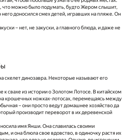
Китай, чтобы побольше узнать о ее родных местах.
, что можно было подумать, будто Жером слышит,
 него доносился смех детей, игравших на пляже. Он
ски – нет, не закуски, а главного блюда, и даже не
бы
 на скелет динозавра. Некоторые называют его
е к свахе из истории о Золотом Лотосе. В китайском
у на крошечных ножках-лотосах, перемещаясь между
обычная – они просто ведут домашнее хозяйство да
оторый производит переворот в их деревенской
 носила имя Янши. Она славилась своими
, и она блюла свое вдовство, в одиночку растя их
лакала, что едва не ослепла. Однако, по истечении