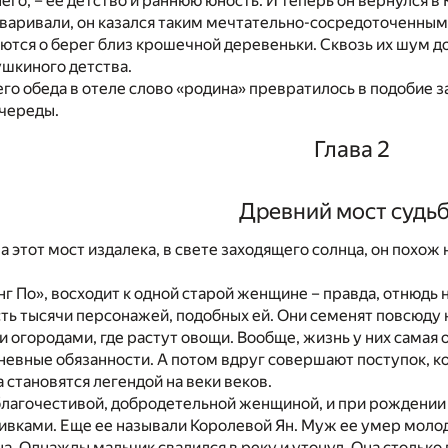
его, – ее детство и раннюю юность. И теперь он вернулся в 
варивали, он казался таким мечтательно-сосредоточенным
ьются о берег близ крошечной деревеньки. Сквозь их шум до
ушкиного детства.
о обеда в отеле слово «родина» превратилось в подобие заку
 череды.
Глава 2
Древний мост судь
а этот мост издалека, в свете заходящего солнца, он похож
нг По», восходит к одной старой женщине – правда, отнюдь н
сть тысячи персонажей, подобных ей. Они семенят повсюд
 огородами, где растут овощи. Вообще, жизнь у них самая 
евные обязанности. А потом вдруг совершают поступок, к
 становятся легендой на веки веков.
благочестивой, добродетельной женщиной, и при рождении
ками. Еще ее называли Королевой Ян. Муж ее умер молодым
а. Однажды мальчик свалился в реку и утонул. Она столько п