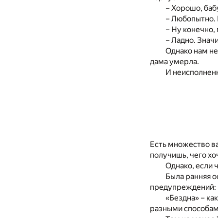
– Хорошо, баб
– Любопытно. 
– Ну конечно, 
– Ладно. Значи
Однако нам не
дама умерла.
И неисполненн
Есть множество ва
получишь, чего хо
Однако, если 
Была ранняя о
предупреждений: к
«Бездна» – ка
разными способами