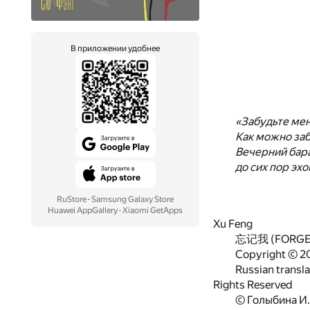
В приложении удобнее
«Забудьте мен
Как можно за
Вечерний бара
до сих пор эхо
RuStore
·
Samsung Galaxy Store
Huawei AppGallery
·
Xiaomi GetApps
Xu Feng
忘记我 (FORGE
Copyright © 2
Russian transla
Rights Reserved
© Голыбина И.