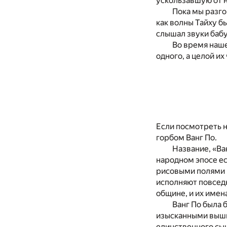
ускользавшую от н
Пока мы разго
как волны Тайху б
слышал звуки баб
Во время нашег
одного, а целой их
Если посмотреть н
горбом Ванг По.
Название, «Ва
народном эпосе е
рисовыми полями и
исполняют повседн
общине, и их имена
Ванг По была 
изысканными вышив
единственного сын