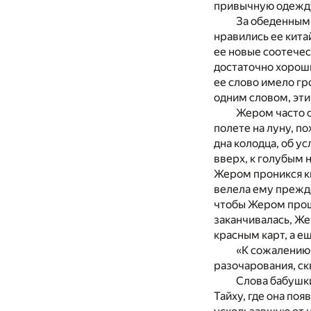
привычную одежду 
За обеденным 
нравились ее кита
ее новые соотечес
достаточно хороши
ее слово имело гр
одним словом, эти
Жером часто с
полете на луну, по
дна колодца, об ус
вверх, к голубым 
Жером проникся ки
велела ему прежде 
чтобы Жером проше
заканчивалась, Же
красным карт, а е
«К сожалению,
разочарования, скв
Слова бабушки
Тайху, где она по