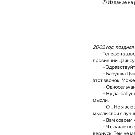
© Издание на 
2002 год, поздняя
Телефон зазво
провинции Цзянсу
– Здравствуйт
– Бабушка Цян
этот звонок. Може
– Односельча
– Ну да, бабуш
мысли.
– О… Но я всю
мысли свои я лучш
– Вам совсем 
– Я скучаю по
вернусь. Тем не м