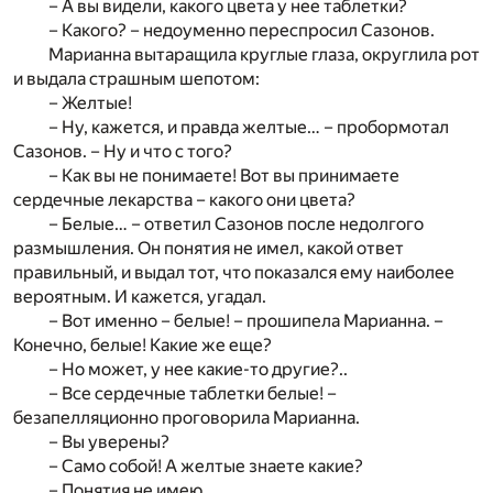
– А вы видели, какого цвета у нее таблетки?
– Какого? – недоуменно переспросил Сазонов.
Марианна вытаращила круглые глаза, округлила рот
и выдала страшным шепотом:
– Желтые!
– Ну, кажется, и правда желтые… – пробормотал
Сазонов. – Ну и что с того?
– Как вы не понимаете! Вот вы принимаете
сердечные лекарства – какого они цвета?
– Белые… – ответил Сазонов после недолгого
размышления. Он понятия не имел, какой ответ
правильный, и выдал тот, что показался ему наиболее
вероятным. И кажется, угадал.
– Вот именно – белые! – прошипела Марианна. –
Конечно, белые! Какие же еще?
– Но может, у нее какие-то другие?..
– Все сердечные таблетки белые! –
безапелляционно проговорила Марианна.
– Вы уверены?
– Само собой! А желтые знаете какие?
– Понятия не имею.