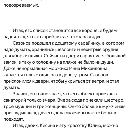
подозреваемых.
Итак, его список становится все короче, и будем
надеяться, что это приближает его к разгадке.
Сазонов подошел к дощатому сарайчику, в котором,
надо думать, хранились шезлонги и нехитрые орудия
для уборки пляжа. Сейчас на двери сарая висел большой
замок, в такую холодину на пляже не было ни души.
Даже ненормальная моржиха Инна Михайловна
купается только один раз в день, утром. Сазонов
прислонился к двери, чтобы укрыться от ветра, и стал
думать.
Значит, он точно знает, что его объект приехал в
санаторий только вчера. Вчера сюда приехали шестеро,
трое мужчин и три женщины. Он-то больше к мужчинам
приглядывался, для его дела мужчины как-то больше
подходят.
Итак, двоих, Кисина и эту красотку Юлию, можно