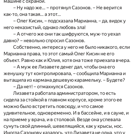
машине с охраной.
– Ну надо же… – протянул Сазонов. – Не верится
как-то, она такая… а этот…
– Олег Кисин, – подсказала Марианна, – да, видок у
него неказистый, однако любовь зла!
– А отчего же они так шифруются, муж-то уехал
давно? – невольно спросил Сазонов.
Собственно, интереса у него не было никакого, если
Марианна права, то этот самый Олег Кисин не его
объект. Равно как и Юлия, хотя она тоже приехала вчера.
– А муж ее Лизавете денег дал, чтобы она его
женушку тут контролировала, – сообщила Марианна и
вытащила из кармана дешевую карамельку. – Будете?
– Да нет! – отмахнулся Сазонов.
Лизавета работала администратором, то есть
сидела за стойкой в главном корпусе, кроме этого ее
можно было встретить повсюду, и что самое
удивительное, одновременно. И в бассейне, и в сауне, и
на приеме у врача, и в столовой. Везде она успевала
сунуть свой длинный, шевелящийся, как у крысы, нос.
Иногда Сазонову казалось, что Лизавета не одна, что у