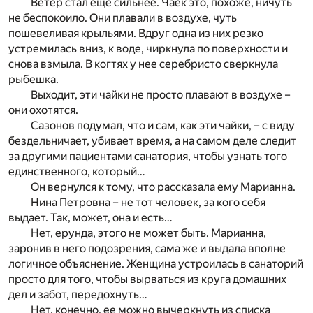
Ветер стал еще сильнее. Чаек это, похоже, ничуть
не беспокоило. Они плавали в воздухе, чуть
пошевеливая крыльями. Вдруг одна из них резко
устремилась вниз, к воде, чиркнула по поверхности и
снова взмыла. В когтях у нее серебристо сверкнула
рыбешка.
Выходит, эти чайки не просто плавают в воздухе –
они охотятся.
Сазонов подумал, что и сам, как эти чайки, – с виду
бездельничает, убивает время, а на самом деле следит
за другими пациентами санатория, чтобы узнать того
единственного, который…
Он вернулся к тому, что рассказала ему Марианна.
Нина Петровна – не тот человек, за кого себя
выдает. Так, может, она и есть…
Нет, ерунда, этого не может быть. Марианна,
заронив в него подозрения, сама же и выдала вполне
логичное объяснение. Женщина устроилась в санаторий
просто для того, чтобы вырваться из круга домашних
дел и забот, передохнуть…
Нет, конечно, ее можно вычеркнуть из списка