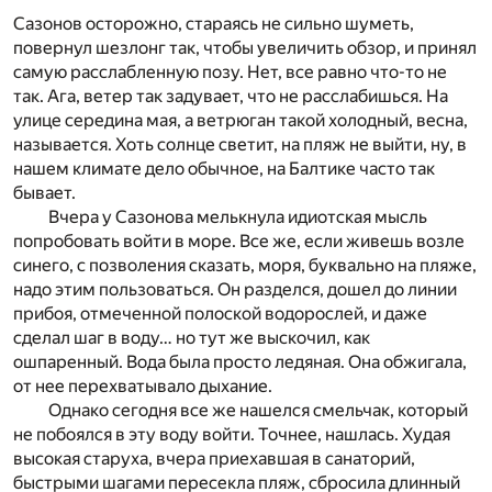
Сазонов осторожно, стараясь не сильно шуметь,
повернул шезлонг так, чтобы увеличить обзор, и принял
самую расслабленную позу. Нет, все равно что-то не
так. Ага, ветер так задувает, что не расслабишься. На
улице середина мая, а ветрюган такой холодный, весна,
называется. Хоть солнце светит, на пляж не выйти, ну, в
нашем климате дело обычное, на Балтике часто так
бывает.
Вчера у Сазонова мелькнула идиотская мысль
попробовать войти в море. Все же, если живешь возле
синего, с позволения сказать, моря, буквально на пляже,
надо этим пользоваться. Он разделся, дошел до линии
прибоя, отмеченной полоской водорослей, и даже
сделал шаг в воду… но тут же выскочил, как
ошпаренный. Вода была просто ледяная. Она обжигала,
от нее перехватывало дыхание.
Однако сегодня все же нашелся смельчак, который
не побоялся в эту воду войти. Точнее, нашлась. Худая
высокая старуха, вчера приехавшая в санаторий,
быстрыми шагами пересекла пляж, сбросила длинный