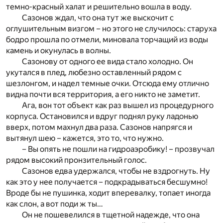
темно-красный халат и решительно вошла в воду.
Сазонов ждал, что она тут же выскочит с
оглушительным визгом – но этого не случилось: старуха
бодро прошла по отмели, миновала торчащий из воды
камень и окунулась в волны.
Сазонову от одного ее вида стало холодно. Он
укутался в плед, любезно оставленный рядом с
шезлонгом, и надел темные очки. Отсюда ему отлично
видна почти вся территория, а его никто не заметит.
Ага, вон тот объект как раз вышел из процедурного
корпуса. Остановился и вдруг поднял руку ладонью
вверх, потом махнул два раза. Сазонов напрягся и
вытянул шею – кажется, это то, что нужно.
– Вы опять не пошли на гидроаэробику! – прозвучал
рядом высокий пронзительный голос.
Сазонов едва удержался, чтобы не вздрогнуть. Ну
как это у нее получается – подкрадываться бесшумно!
Вроде бы не пушинка, ходит вперевалку, топает иногда
как слон, а вот поди ж ты…
Он не пошевелился в тщетной надежде, что она