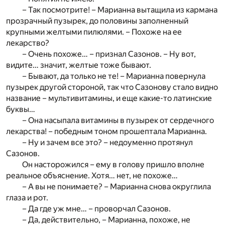
– Так посмотрите! – Марианна вытащила из кармана
прозрачный пузырек, до половины заполненный
крупными желтыми пилюлями. – Похоже на ее
лекарство?
– Очень похоже… – признал Сазонов. – Ну вот,
видите… значит, желтые тоже бывают.
– Бывают, да только не те! – Марианна повернула
пузырек другой стороной, так что Сазонову стало видно
название – мультивитамины, и еще какие-то латинские
буквы…
– Она насыпала витамины в пузырек от сердечного
лекарства! – победным тоном прошептала Марианна.
– Ну и зачем все это? – недоуменно протянул
Сазонов.
Он насторожился – ему в голову пришло вполне
реальное объяснение. Хотя… нет, не похоже…
– А вы не понимаете? – Марианна снова округлила
глаза и рот.
– Да где уж мне… – проворчал Сазонов.
– Да, действительно, – Марианна, похоже, не