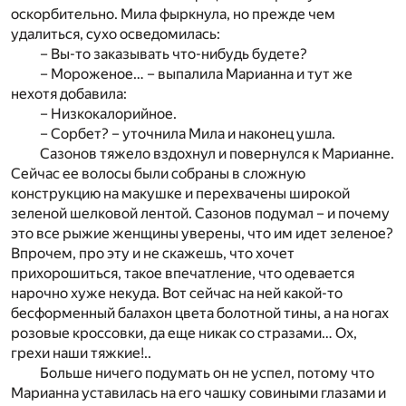
оскорбительно. Мила фыркнула, но прежде чем
удалиться, сухо осведомилась:
– Вы-то заказывать что-нибудь будете?
– Мороженое… – выпалила Марианна и тут же
нехотя добавила:
– Низкокалорийное.
– Сорбет? – уточнила Мила и наконец ушла.
Сазонов тяжело вздохнул и повернулся к Марианне.
Сейчас ее волосы были собраны в сложную
конструкцию на макушке и перехвачены широкой
зеленой шелковой лентой. Сазонов подумал – и почему
это все рыжие женщины уверены, что им идет зеленое?
Впрочем, про эту и не скажешь, что хочет
прихорошиться, такое впечатление, что одевается
нарочно хуже некуда. Вот сейчас на ней какой-то
бесформенный балахон цвета болотной тины, а на ногах
розовые кроссовки, да еще никак со стразами… Ох,
грехи наши тяжкие!..
Больше ничего подумать он не успел, потому что
Марианна уставилась на его чашку совиными глазами и