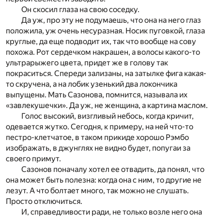
Он скосил глаза на свою соседку.
Да уж, про эту не подумаешь, что она на него глаз
положила, уж очень несуразная. Носик пуговкой, глаза
круглые, да еще подводит их, так что вообще на сову
похожа. Рот сердечком накрашен, а волосы какого-то
ультрарыжего цвета, придет же в голову так
покраситься. Спереди зализаны, на затылке фига какая-
то скручена, а на лобик узенький два локончика
выпущены. Мать Сазонова, помнится, называла их
«завлекушечки». Да уж, не женщина, а картина маслом.
Голос высокий, визгливый небось, когда кричит,
одевается жутко. Сегодня, к примеру, на ней что-то
пестро-клетчатое, в таком прикиде хорошо Рэмбо
изображать, в джунглях не видно будет, попугаи за
своего примут.
Сазонов поначалу хотел ее отвадить, да понял, что
она может быть полезна: когда она с ним, то другие не
лезут. А что болтает много, так можно не слушать.
Просто отключиться.
И, справедливости ради, не только возле него она