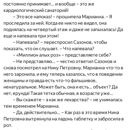
постоянно принимает… и вообще – это же
кардиологический санаторий!
– Это все напоказ! – прошипела Марианна. – Я
проследила за ней. Когда ее никто не видел, она
поднялась на четвертый этаж и даже не запыхалась! Да
еще и напевала при этом!
– Напевала? – переспросил Сазонов, чтобы
показать, что он слушает. – Что напевала?
– «Миллион алых роз» – представляете себе?
– Не представляю… – честно ответил Сазонов и
снова посмотрел на Нину Петровну. Марианна что-то в
него заронила, и ему теперь казалось, что в поведении
женщины и правда есть что-то фальшивое,
ненатуральное. Может быть, она и есть… объект? Да
нет, ерунда! Такая тетка обычная, в возрасте уже…
– Вы скажете – а как же лекарства? – не унималась
тем временем Марианна.
– Да, действительно… – Как раз в это время Нина
Петровна вытряхнула на ладонь таблетку и забросила в
рот.