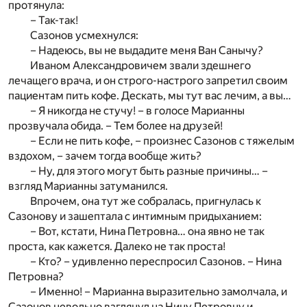
протянула:
– Так-так!
Сазонов усмехнулся:
– Надеюсь, вы не выдадите меня Ван Санычу?
Иваном Александровичем звали здешнего
лечащего врача, и он строго-настрого запретил своим
пациентам пить кофе. Дескать, мы тут вас лечим, а вы…
– Я никогда не стучу! – в голосе Марианны
прозвучала обида. – Тем более на друзей!
– Если не пить кофе, – произнес Сазонов с тяжелым
вздохом, – зачем тогда вообще жить?
– Ну, для этого могут быть разные причины… –
взгляд Марианны затуманился.
Впрочем, она тут же собралась, пригнулась к
Сазонову и зашептала с интимным придыханием:
– Вот, кстати, Нина Петровна… она явно не так
проста, как кажется. Далеко не так проста!
– Кто? – удивленно переспросил Сазонов. – Нина
Петровна?
– Именно! – Марианна выразительно замолчала, и
Сазонов невольно взглянул на Нину Петровну и