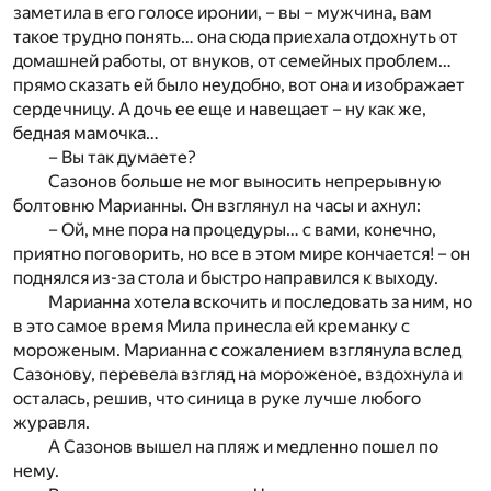
заметила в его голосе иронии, – вы – мужчина, вам
такое трудно понять… она сюда приехала отдохнуть от
домашней работы, от внуков, от семейных проблем…
прямо сказать ей было неудобно, вот она и изображает
сердечницу. А дочь ее еще и навещает – ну как же,
бедная мамочка…
– Вы так думаете?
Сазонов больше не мог выносить непрерывную
болтовню Марианны. Он взглянул на часы и ахнул:
– Ой, мне пора на процедуры… с вами, конечно,
приятно поговорить, но все в этом мире кончается! – он
поднялся из-за стола и быстро направился к выходу.
Марианна хотела вскочить и последовать за ним, но
в это самое время Мила принесла ей креманку с
мороженым. Марианна с сожалением взглянула вслед
Сазонову, перевела взгляд на мороженое, вздохнула и
осталась, решив, что синица в руке лучше любого
журавля.
А Сазонов вышел на пляж и медленно пошел по
нему.