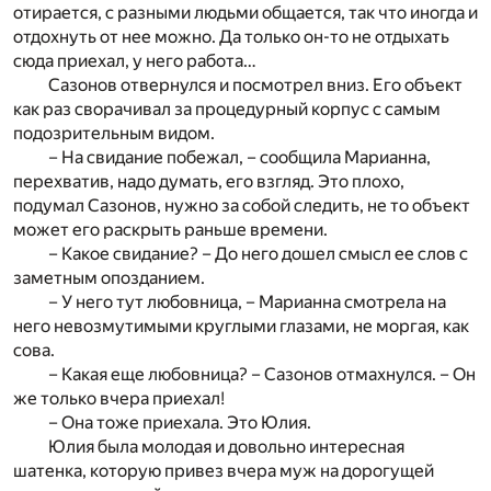
отирается, с разными людьми общается, так что иногда и
отдохнуть от нее можно. Да только он-то не отдыхать
сюда приехал, у него работа…
Сазонов отвернулся и посмотрел вниз. Его объект
как раз сворачивал за процедурный корпус с самым
подозрительным видом.
– На свидание побежал, – сообщила Марианна,
перехватив, надо думать, его взгляд. Это плохо,
подумал Сазонов, нужно за собой следить, не то объект
может его раскрыть раньше времени.
– Какое свидание? – До него дошел смысл ее слов с
заметным опозданием.
– У него тут любовница, – Марианна смотрела на
него невозмутимыми круглыми глазами, не моргая, как
сова.
– Какая еще любовница? – Сазонов отмахнулся. – Он
же только вчера приехал!
– Она тоже приехала. Это Юлия.
Юлия была молодая и довольно интересная
шатенка, которую привез вчера муж на дорогущей