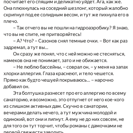
посчитает его спящим и деликатно уйдет. Ага, как же.
Она плюхнулась на соседний шезлонг, который жалобно
скрипнул под ее солидным весом, и тут же пихнула его в
плечо.
– Так отчего вы не пошли на гидроаэробику? Я знаю,
что вы не спите, не притворяйтесь!
– А? Что? – Сазонов снял темные очки. – Вот как раз
задремал, а тут вы…
Он сразу же понял, что с ней можно не стесняться,
намеков она не понимает, зато и не обижается.
– Не люблю бассейны, – соврал он, – у меня на запах
хлорки аллергия. Глаза краснеют, и тело чешется.
Прямо как будто чешуей покрываюсь… – нарочно
добавил он.
Эта болтушка разнесет про его аллергию по всему
санаторию, и возможно, это отпугнет от него кое-кого
из слишком активных дам. Скучно в санатории,
вечерами делать нечего, а тут мужчина молодой и
одинокий, вот они и липнут. А ему не до них совсем, не
для того он тут торчит, чтобы романы с дамочками не
первой свежести заводить.