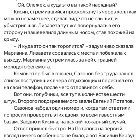
– Ой, Олежек, а куда это вы такой нарядный?
Кисин, стремившийся проскользнуть через холл как
можно незаметнее, сделал вид, что не слышит, и
убыстрил шаг. Лизавета тут же повернулась в его
сторону и зашевелила длинным носом, став похожей на
крысу.
– И куда это он так торопится? – задумчиво сказала
Марианна. Лизавета сорвалась с места и побежала к
выходу, Марианна устремилась за ней с грацией
молодого бегемота.
Компьютер был включен, Сазонов без труда нашел
список поступивших вчера отдыхающих и переснял его
на свой телефон, после чего отправился к себе.
Вот они, голубчики, все тут в количестве шести
штук. Второго подозреваемого звали Евгений Потапов.
Сазонов набрал один номер и, когда там ответили,
попросил проверить этих двоих по всем известным
базам. Заодно и Кисина, на всякий пожарный случай.
Ответ пришел быстро. На Потапова на первый
взгляд ничего особенного не было, а вот Василий Керзун