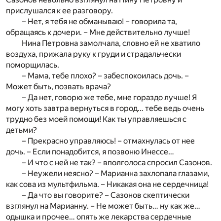
прислушался к ее разговору.
– Нет, я тебя не обманываю! – говорила та,
обращаясь к дочери. – Мне действительно лучше!
Нина Петровна замолчала, словно ей не хватило
воздуха, прижала руку к груди и страдальчески
поморщилась.
– Мама, тебе плохо? – забеспокоилась дочь. –
Может быть, позвать врача?
– Да нет, говорю же тебе, мне гораздо лучше! Я
могу хоть завтра вернуться в город… тебе ведь очень
трудно без моей помощи! Как ты управляешься с
детьми?
– Прекрасно управляюсь! – отмахнулась от нее
дочь. – Если понадобится, я позвоню Инессе…
– И что с ней не так? – вполголоса спросил Сазонов.
– Неужели неясно? – Марианна захлопала глазами,
как сова из мультфильма. – Никакая она не сердечница!
– Да что вы говорите? – Сазонов скептически
взглянул на Марианну. – Не может быть… ну как же…
одышка и прочее… опять же лекарства сердечные