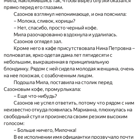
Мила, наклонившись так, чтобы вырез блузки оказался
прямо перед его глазами.
Сазонов взглянул непонимающе, и она пояснила:
– Молока, сливок, корицы?
– Нет, спасибо, просто черный кофе.
Мила разочарованно вздохнула и удалилась.
Сазонов оглядел зал.
Кроме него в кафе присутствовала Нина Петровна –
полноватая, ярко одетая дама лет пятидесяти с
небольшим, выкрашенная в принципиальную
блондинку. Рядом с ней сидела молодая женщина, очень
на нее похожая, с озабоченным лицом.
Подошла Мила, поставила на столик перед
Сазоновым кофе, промурлыкала:
– Еще что-нибудь?
Сазонов не успел ответить, потому что рядом с ним
неизвестно откуда появилась Марианна, плюхнулась на
свободный стул и произнесла своим резким высоким
голосом:
– Больше ничего, Милочка!
В ее исполнении имя официантки прозвучало почти