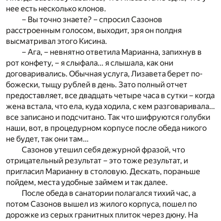
нее есть несколько клонов.
– Вы точно знаете? – спросил Сазонов
расстроенным голосом, выходит, зря он полдня
высматривал этого Кисина.
– Ага, – невнятно ответила Марианна, запихнув в
рот конфету, – я слыфала… я слышала, как они
договаривались. Обычная услуга, Лизавета берет по-
божески, тыщу рублей в день. Зато полный отчет
предоставляет, все двадцать четыре часа в сутки – когда
жена встала, что ела, куда ходила, с кем разговаривала…
все записано и подсчитано. Так что шифруются голубки
наши, вот, в процедурном корпусе после обеда никого
не будет, так они там…
Сазонов утешил себя дежурной фразой, что
отрицательный результат – это тоже результат, и
пригласил Марианну в столовую. Дескать, пораньше
пойдем, места удобные займем и так далее.
После обеда в санатории полагался тихий час, а
потом Сазонов вышел из жилого корпуса, пошел по
дорожке из серых гранитных плиток через дюну. На