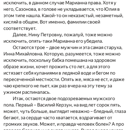
исключить, в данном случае Марианна права. Хотя у
него, Сазонова, в голове не укладывается, что Юлия в
этом типе нашла. Какой-то он неказистый, незаметный,
кисляй в общем. Вот именно, фамилии своей
соответствует.
Далее, Нину Петровну, пожалуй, тоже можно
исключить, опять-таки Марианна его убедила.
Остаются трое – двое мужчин и эта самая старуха,
Инна Михайловна. Которую, разумеется, тоже можно
исключить, поскольку бабка помешана на здоровом
образе жизни, хочет прожить сто лет, а для этого
истязает себя купаниями в ледяной воде и бегом по
пересеченной местности. Опять же, мяса не ест, и даже
чаю крепкого не пьет, как раз вчера на эту тему за
ужином распиналась.
Итак, остаются двое подозреваемых мужского
пола. Первый – Василий Керзун, на вид лет сорок пять,
может, чуть больше, выглядит неважно – бледный, глаза
бегают, за сердце часто хватается, вздрагивает от
громких звуков. Может, и правда человек болен? А про