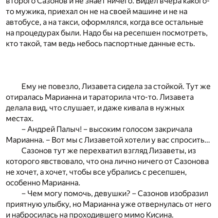
второго Сазонов и не знает ничего. Видел вчера какого-
то мужика, приехал он не на своей машине и не на
автобусе, а на такси, оформлялся, когда все остальные
на процедурах были. Надо бы на ресепшен посмотреть,
кто такой, там ведь небось паспортные данные есть.
Ему не повезло, Лизавета сидела за стойкой. Тут же
отиралась Марианна и тараторила что-то. Лизавета
делала вид, что слушает, и даже кивала в нужных
местах.
– Андрей Палыч! – высоким голосом закричала
Марианна. – Вот мы с Лизаветой хотели у вас спросить…
Сазонов тут же перехватил взгляд Лизаветы, из
которого явствовало, что она лично ничего от Сазонова
не хочет, а хочет, чтобы все убрались с ресепшен,
особенно Марианна.
– Чем могу помочь, девушки? – Сазонов изобразил
приятную улыбку, но Марианна уже отвернулась от него
и набросилась на проходившего мимо Кисина.