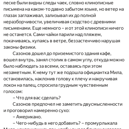
песке были видны следы чаек, словно клинописные
письмена на каком-то давно забытом языке, но ветер на
глазах заглаживал, зализывал их до полной
неразборчивости, увеличивая сходство с древними
письменами. Еще немного – и от этой клинописи ничего
не останется. Сами чайки парили над пляжем,
покачиваясь, купаясь в ветре, беззастенчиво нарушая
законы физики.
Сазонов дошел до приземистого здания кафе,
вошел внутрь, занял столик в самом углу, откуда можно
было наблюдать за всеми, оставаясь при этом
незаметным. К нему тут же подошла официантка Мила,
остановилась, наклонив голову к плечу и накручивая
локон на палец, спросила грудным чувственным
голосом:
– Что для вас сделать?
Сазонов предпочел не заметить двусмысленности
и проговорил намеренно сухо:
– Американо.
– Чего-нибудь в него добавить? – промурлыкала