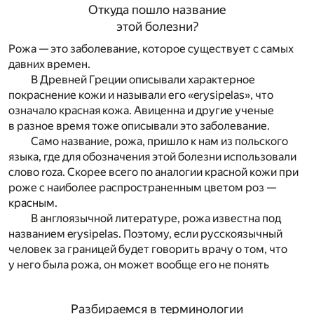
Откуда пошло название
этой болезни?
Рожа — это заболевание, которое существует с самых
давних времен.
В Древней Греции описывали характерное
покраснение кожи и называли его «erysipelas», что
означало красная кожа. Авиценна и другие ученые
в разное время тоже описывали это заболевание.
Само название, рожа, пришло к нам из польского
языка, где для обозначения этой болезни использовали
слово roza. Скорее всего по аналогии красной кожи при
роже с наиболее распространенным цветом роз —
красным.
В англоязычной литературе, рожа известна под
названием erysipelas. Поэтому, если русскоязычный
человек за границей будет говорить врачу о том, что
у него была рожа, он может вообще его не понять
Разбираемся в терминологии