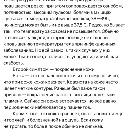
повышается резко, при этом сопровождается ознобом,
потливостью, высоким пульсом, болями в мышцах,
суставах. Температура обычно высокая, 38—39С,
но иногда может быть и не выше 37,5 С. Редко, но бывает
так, что температура совсем не повышается. Обычно
это бывает у людей, которые вообще не склонны
к повышению температуры тела при инфекционных
заболеваниях. Но всё равно, в таких случаях у них
может быть озноб, потливость, упадок сил или общая
слабость.
Второй симптом — покраснение кожи.
Рожа — это воспаление кожи, и поэтому логично,
что при роже кожа краснеет. Краснота на коже часто
имеет четкие контуры. Раньше был даже такой
признак — покраснение на коже выглядит как языки
пламени. Сейчас он реже встречается, но всё равно
периодически наблюдается у пациентов.
Кроме того, что кожа краснеет, она становится еще
и горячей, и болезненной на ощупь. Если кожу
не трогать, то боль в покое обычно не сильная,