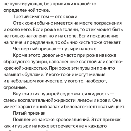
не пульсирующая, без привязки к какой-то
определенной точке.
Третий симптом — отек кожи
Отек кожи обычно имеется на месте покраснения
и около него. Если рожа на голени, то отек может быть
не только на голени, но и на стопе. Если покраснение
на плече и предплечье, то обычно кисть тоже отекает.
Четвертый признак — пузыри на коже
Кроме этого, довольно часто при роже на коже
образуются пузыри, наполненные светлой или светло-
красной жидкостью. При роже эти пузыри принято
называть буллами. У кого-то они могут мелкие
и в небольшом количестве, у кого то, наоборот,
огромные.
Внутри этих пузырей содержится жидкость —
смесь воспалительной жидкости, лимфы и крови. Она
имеет характерный запах и беловато-желтоватый цвет.
Пятый признак
Появления на коже кровоизлияний. Этот признак,
как и пузыри на коже встречается не у каждого