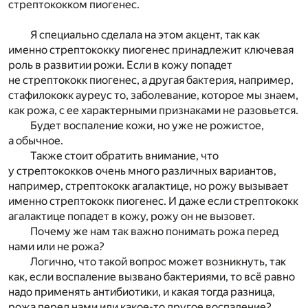
стрептококком пиогенес.
Я специально сделала на этом акцент, так как
именно стрептококку пиогенес принадлежит ключевая
роль в развитии рожи. Если в кожу попадет
не стрептококк пиогенес, а другая бактерия, например,
стафилококк ауреус то, заболевание, которое мы знаем,
как рожа, с ее характерными признаками не разовьется.
Будет воспаление кожи, но уже не рожистое,
а обычное.
Также стоит обратить внимание, что
у стрептококков очень много различных вариантов,
например, стрептококк агалактице, но рожу вызывает
именно стрептококк пиогенес. И даже если стрептококк
агалактице попадет в кожу, рожу он не вызовет.
Почему же нам так важно понимать рожа перед
нами или не рожа?
Логично, что такой вопрос может возникнуть, так
как, если воспаление вызвано бактериями, то всё равно
надо применять антибиотики, и какая тогда разница,
рожа перед нами или какое-то другое воспаление?