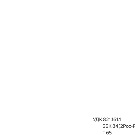
УДК 821.161.1
ББК 84(2Рос-Р
Г 65