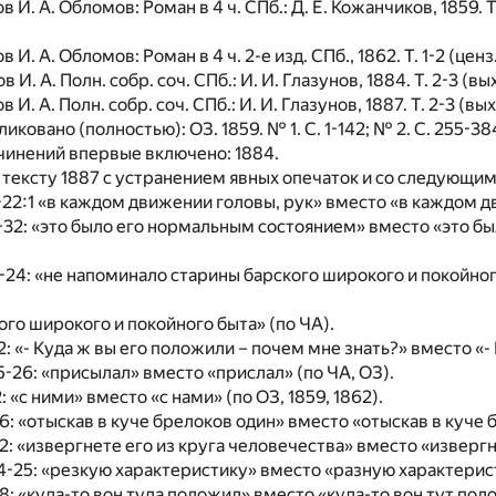
 И. А. Обломов: Роман в 4 ч. СПб.: Д. Е. Кожанчиков, 1859. Т. 
 И. А. Обломов: Роман в 4 ч. 2-е изд. СПб., 1862. Т. 1-2 (ценз. р
 И. А. Полн. собр. соч. СПб.: И. И. Глазунов, 1884. Т. 2-3 (выхо
 И. А. Полн. собр. соч. СПб.: И. И. Глазунов, 1887. Т. 2-3 (вых
ковано (полностью): ОЗ. 1859. № 1. С. 1-142; № 2. С. 255-384;
чинений впервые включено: 1884.
 тексту 1887 с устранением явных опечаток и со следующи
21-22:1 «в каждом движении головы, рук» вместо «в каждом д
31-32: «это было его нормальным состоянием» вместо «это б
23-24: «не напоминало старины барского широкого и покойно
ого широкого и покойного быта» (по ЧА).
42: «- Куда ж вы его положили – почем мне знать?» вместо «
25-26: «присылал» вместо «прислал» (по ЧА, ОЗ).
12: «с ними» вместо «с нами» (по ОЗ, 1859, 1862).
26: «отыскав в куче брелоков один» вместо «отыскав в куче б
22: «извергнете его из круга человечества» вместо «извергне
 24-25: «резкую характеристику» вместо «разную характерист
28: «куда-то вон туда положил» вместо «куда-то вон тут поло