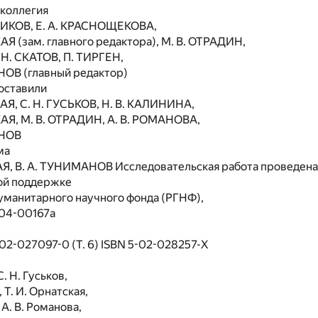
 коллегия
НИКОВ, Е. А. КРАСНОЩЕКОВА,
АЯ (зам. главного редактора), М. В. ОТРАДИН,
 Н. СКАТОВ, П. ТИРГЕН,
НОВ (главный редактор)
оставили
АЯ, С. Н. ГУСЬКОВ, Н. В. КАЛИНИНА,
АЯ, М. В. ОТРАДИН, А. В. РОМАНОВА,
АНОВ
ма
АЯ, В. А. ТУНИМАНОВ Исследовательская работа проведена
ой поддержке
уманитарного научного фонда (РГНФ),
04-00167а
02-027097-0 (Т. 6) ISBN 5-02-028257-Х
С. Н. Гуськов,
, Т. И. Орнатская,
 А. В. Романова,