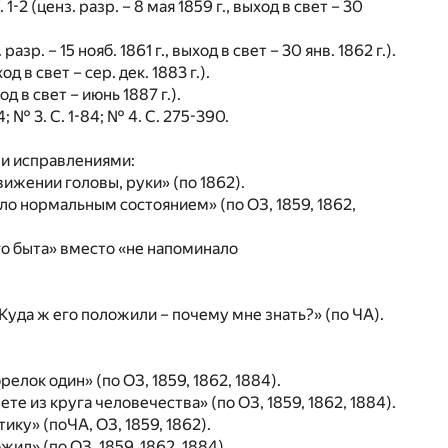
1-2 (ценз. разр. – 8 мая 1859 г., выход в свет – 30
азр. – 15 нояб. 1861 г., выход в свет – 30 янв. 1862 г.).
д в свет – сер. дек. 1883 г.).
од в свет – июнь 1887 г.).
 № 3. С. 1-84; № 4. С. 275-390.
ми исправлениями:
вижении головы, руки» (по 1862).
ыло нормальным состоянием» (по ОЗ, 1859, 1862,
го быта» вместо «не напоминало
- Куда ж его положили – почему мне знать?» (по ЧА).
релок один» (по ОЗ, 1859, 1862, 1884).
те из круга человечества» (по ОЗ, 1859, 1862, 1884).
ику» (поЧА, ОЗ, 1859, 1862).
жил» (по ОЗ, 1859, 1862, 1884).