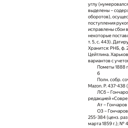
углу (нумеровался 
выделены – содерж
оборотов), осущест
поступления руко
исправлены сбои 
некоторые поставл
т. 5, с. 443). Дат
Хранится: РНБ, ф. 
Цейтлина. Харьков,
вариантов с учето
Пометы 1888 г.
6
Полн. собр. со
Mazon. P. 437-438 (‹3
ЛСб – Гончаро
редакцией «Совреме
Ат – Гончаров 
ОЗ – Гончаров И
255-384 (ценз. разр.
марта 1859 г.); № 4.