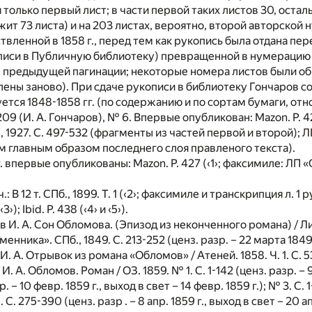
только первый лист; в части первой таких листов 30, осталь
ит 73 листа) и на 203 листах, вероятно, второй авторской
вленной в 1858 г., перед тем как рукопись была отдана пере
писи в Публичную библиотеку) превращенной в нумерацию а
в предыдущей пагинации; некоторые номера листов были о
ены заново). При сдаче рукописи в библиотеку Гончаров соп
ируется 1848-1858 гг. (по содержанию и по сортам бумаги, отно
209 (И. А. Гончаров), № 6. Впервые опубликован: Mazon. P. 
 1927. С. 497-532 (фрагменты из частей первой и второй); 
м главным образом последнего слоя правленого текста).
 впервые опубликованы: Mazon. P. 427 (‹1›; факсимиле: ЛП «
ч.: В 12 т. СПб., 1899. Т. 1 (‹2›; факсимиле и транскрипция л
›); Ibid. P. 438 (‹4› и ‹5›).
в И. А. Сон Обломова. (Эпизод из неконченного романа) / 
нника». СПб., 1849. С. 213-252 (ценз. разр. – 22 марта 1849 г
И. А. Отрывок из романа «Обломов» / Атеней. 1858. Ч. 1. С. 53-
. А. Обломов. Роман / ОЗ. 1859. № 1. С. 1-142 (ценз. разр. – 9 я
 – 10 февр. 1859 г., выход в свет – 14 февр. 1859 г.); № 3. С. 1
 С. 275-390 (ценз. разр . – 8 апр. 1859 г., выход в свет – 20 ап