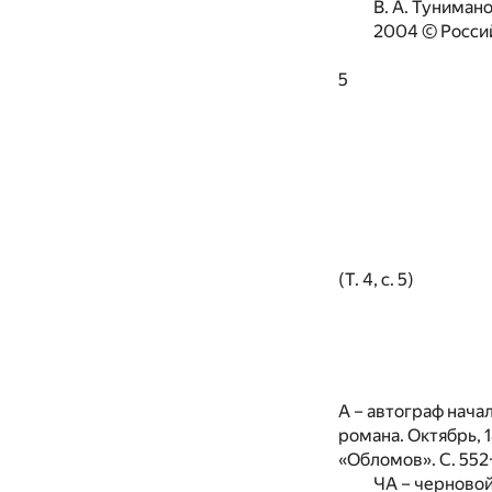
В. A. Туниман
2004 © Россий
5
(Т. 4, с. 5)
А – автограф начал
романа. Октябрь, 
«Обломов». С. 552
ЧА – черновой