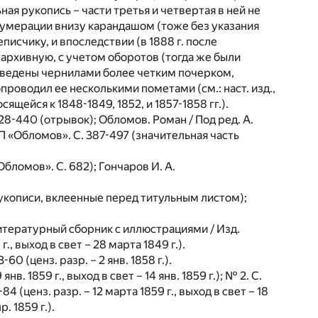
ная рукопись – части третья и четвертая в ней не
 нумерации внизу карандашом (тоже без указания
писчику, и впоследствии (в 1888 г. после
рхивную, с учетом оборотов (тогда же были
бведены чернилами более четким почерком,
роводил ее несколькими пометами (см.: наст. изд.,
сящейся к 1848-1849, 1852, и 1857-1858 гг.).
428-440 (отрывок); Обломов. Роман / Под ред. А.
ЛП «Обломов». С. 387-497 (значительная часть
Обломов». С. 682); Гончаров И. А.
. 1 рукописи, вклеенные перед титульным листом);
Литературный сборник с иллюстрациями / Изд.
., выход в свет – 28 марта 1849 г.).
60 (ценз. разр. – 2 янв. 1858 г.).
нв. 1859 г., выход в свет – 14 янв. 1859 г.); № 2. С.
-84 (ценз. разр. – 12 марта 1859 г., выход в свет – 18
р. 1859 г.).