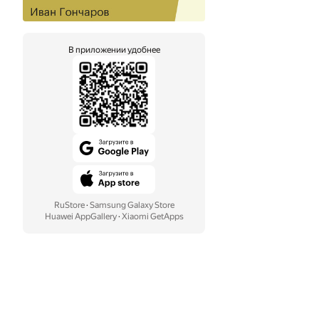
В приложении удобнее
RuStore
·
Samsung Galaxy Store
Huawei AppGallery
·
Xiaomi GetApps