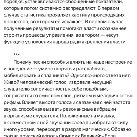
порядке: устанавливаются обобщённые показатели,
которые потом системно распределяют. В первом
случае статистика проявляет картину происходящих
процессов, во втором её искажает. В первом случае
полученные результаты помогают власти осознаннее
строить процессы управления, во втором — несут
функцию успокоения народа ради укрепления власти.
***
Почему песни способны влиять на наше настроение
и поведение — умиротворять и расслаблять,
мобилизовать и сплачивать? Односложного ответа нет.
Живой человеческий голос, издревле несущий
слушателю сопричастность к себе подобным,
сопрягается со смыслом слов, ритмом и мелодичностью
рифмы. Влияет высота голоса и связанная с ней частота
звука, способная вызвать резонансные вибрации
в организме слушателя. Положенные на музыку,
в совместном с ней звучании слова приобретают силу
иного уровня, переходят в разряд магических. Образно
сказал прусский король Фридрих Великий: «Если