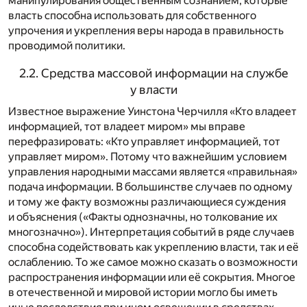
манипулирования общественным сознанием, которые
власть способна использовать для собственного
упрочения и укрепления веры народа в правильность
проводимой политики.
2.2. Средства массовой информации на службе
у власти
Известное выражение Уинстона Черчилля «Кто владеет
информацией, тот владеет миром» мы вправе
перефразировать: «Кто управляет информацией, тот
управляет миром». Потому что важнейшим условием
управления народными массами является «правильная»
подача информации. В большинстве случаев по одному
и тому же факту возможны различающиеся суждения
и объяснения («Факты однозначны, но толкование их
многозначно»). Интерпретация событий в ряде случаев
способна содействовать как укреплению власти, так и её
ослаблению. То же самое можно сказать о возможности
распространения информации или её сокрытия. Многое
в отечественной и мировой истории могло бы иметь