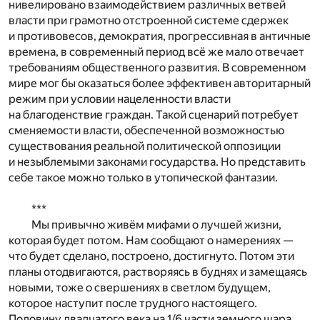
нивелировано взаимодействием различных ветвей
власти при грамотно отстроенной системе сдержек
и противовесов, демократия, прогрессивная в античные
времена, в современный период всё же мало отвечает
требованиям общественного развития. В современном
мире мог бы оказаться более эффективен авторитарный
режим при условии нацеленности власти
на благоденствие граждан. Такой сценарий потребует
сменяемости власти, обеспеченной возможностью
существования реальной политической оппозиции
и незыблемыми законами государства. Но представить
себе такое можно только в утопической фантазии.
***
Мы привычно живём мифами о лучшей жизни,
которая будет потом. Нам сообщают о намерениях —
что будет сделано, построено, достигнуто. Потом эти
планы отодвигаются, растворяясь в буднях и замещаясь
новыми, тоже о свершениях в светлом будущем,
которое наступит после трудного настоящего.
Половину двадцатого века на 1/6 части земного шара