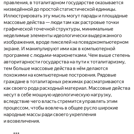
правления, в тоталитарном государстве оказывается
низведённой до простой статистической единицы.
Иллюстрировать эту мысль могут парады и площадные
массовые действа — люди там как растровые точки
графической точечной структуры, минимальные
неделимые элементы идеологически выдержанного
изображения, вроде пикселей на псевдокомпьютерном
экране. И манипулируют ими как в компьютерной
программе с людьми-марионетками. Чем выше степень
авторитарности государства на пути к тоталитаризму,
тем больше массовые действа в нём делаются
похожими на компьютерные построения. Рядовые
граждане в тоталитарных режимах рассматриваются
как своего рода расходный материал. Массовые действа
несут в себе мощную идеологическую нагрузку,
вследствие чего власть стремится управлять этим
процессом, чтобы вовлечь в общее русло широкие
народные массы ради своего укрепления
и возвеличения.