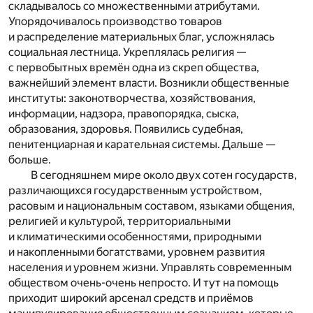
складывалось со множественными атрибутами.
Упорядочивалось производство товаров
и распределение материальных благ, усложнялась
социальная лестница. Укреплялась религия —
с первобытных времён одна из скреп общества,
важнейший элемент власти. Возникли общественные
институты: законотворчества, хозяйствования,
информации, надзора, правопорядка, сыска,
образования, здоровья. Появились судебная,
пенитенциарная и карательная системы. Дальше —
больше.
В сегодняшнем мире около двух сотен государств,
различающихся государственным устройством,
расовым и национальным составом, языками общения,
религией и культурой, территориальными
и климатическими особенностями, природными
и накопленными богатствами, уровнем развития
населения и уровнем жизни. Управлять современным
обществом очень-очень непросто. И тут на помощь
приходит широкий арсенал средств и приёмов