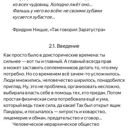
из всех чудовищ. Холодно лжёт оно…
Фальшь у него во всём: не своими зубами
кусается зубастое…
Фридрих Ницше, «Так говорил Заратустра»
2.1. Введение
Как просто было в доисторические времена: ты
сильнее — вот ты и главный. А главный всегда прав
и может заставить соплеменников делать то, что ему
потребно. Но со временем всё зачем-то усложнилось.
Люди множились, человечество ширилось, понадобился
пригляд. Ну, это не проблема, организовать несложно,
выбирала власть себе в помощь тех, кто предан. Потом
простая физическая сила потребовала ещё и ума,
который ведь тоже сила, да какая! Так был открыт ящик
Пандоры, и посыпалось — хитрость и коварство,
лицемерие и обман, предательство и сговор…
Человеческое иерархическое общество