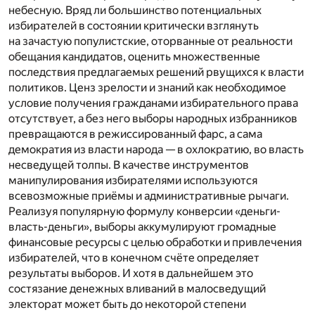
небесную. Вряд ли большинство потенциальных
избирателей в состоянии критически взглянуть
на зачастую популистские, оторванные от реальности
обещания кандидатов, оценить множественные
последствия предлагаемых решений рвущихся к власти
политиков. Ценз зрелости и знаний как необходимое
условие получения гражданами избирательного права
отсутствует, а без него выборы народных избранников
превращаются в режиссированный фарс, а сама
демократия из власти народа — в охлократию, во власть
несведущей толпы. В качестве инструментов
манипулирования избирателями используются
всевозможные приёмы и административные рычаги.
Реализуя популярную формулу конверсии «деньги-
власть-деньги», выборы аккумулируют громадные
финансовые ресурсы с целью обработки и привлечения
избирателей, что в конечном счёте определяет
результаты выборов. И хотя в дальнейшем это
состязание денежных вливаний в малосведущий
электорат может быть до некоторой степени