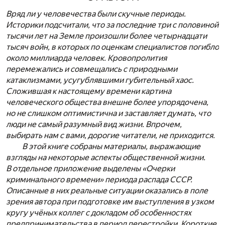
Вряд ли у человечества были скучные периоды.
Историки подсчитали, что за последние три с половиной
тысячи лет на Земле произошли более четырнадцати
тысяч войн, в которых по оценкам специалистов погибло
около миллиарда человек. Кровопролития
перемежались и совмещались с природными
катаклизмами, усугублявшими губительный хаос.
Сложившая к настоящему времени картина
человеческого общества внешне более упорядочена,
но не слишком оптимистична и заставляет думать, что
люди не самый разумный вид жизни. Впрочем,
выбирать нам с вами, дорогие читатели, не приходится.
В этой книге собраны материалы, выражающие
взгляды на некоторые аспекты общественной жизни.
В отдельное приложение выделены «Очерки
криминального времени» периода распада СССР.
Описанные в них реальные ситуации оказались в поле
зрения автора при подготовке им выступления в узком
кругу учёных коллег с докладом об особенностях
предпринимательства в период перестройки. Короткие