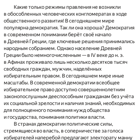
***
Какие только режимы правления не возникли
в обособленных человеческих конгломератах в ходе
общественного развития! В сегодняшнем мире
популярна демократия. Так ли она хороша? Демократия
в современном понимании берёт своё начало
в Древней Греции, где ключевые решения принимались
народным собранием. Однако население Древней
Греции было немногочисленным — в IV веке до н. э.
в Афинах проживало лишь несколько десятков тысяч
свободных граждан, мужчин, наделённых
избирательным правом. В сегодняшнем мире иные
масштабы. В современной демократии всеобщее
избирательное право доступно совершеннолетним
законопослушным дееспособным гражданам без учёта
их социальной зрелости и наличия знаний, необходимых
для полноценного понимания нужд общества
и государства, понимания политики власти.
В странах демократии политические силы,
стремящиеся во власть, в соперничестве за голоса
избирателей наперебой предлагают электорату манну