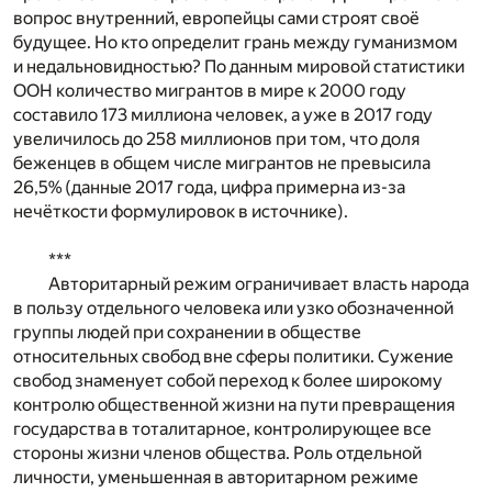
вопрос внутренний, европейцы сами строят своё
будущее. Но кто определит грань между гуманизмом
и недальновидностью? По данным мировой статистики
ООН количество мигрантов в мире к 2000 году
составило 173 миллиона человек, а уже в 2017 году
увеличилось до 258 миллионов при том, что доля
беженцев в общем числе мигрантов не превысила
26,5% (данные 2017 года, цифра примерна из-за
нечёткости формулировок в источнике).
***
Авторитарный режим ограничивает власть народа
в пользу отдельного человека или узко обозначенной
группы людей при сохранении в обществе
относительных свобод вне сферы политики. Сужение
свобод знаменует собой переход к более широкому
контролю общественной жизни на пути превращения
государства в тоталитарное, контролирующее все
стороны жизни членов общества. Роль отдельной
личности, уменьшенная в авторитарном режиме