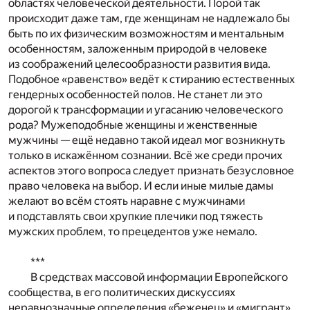
областях человеческой деятельности. Порой так
происходит даже там, где женщинам не надлежало бы
быть по их физическим возможностям и ментальным
особенностям, заложенным природой в человеке
из соображений целесообразности развития вида.
Подобное «равенство» ведёт к стиранию естественных
гендерных особенностей полов. Не станет ли это
дорогой к трансформации и угасанию человеческого
рода? Мужеподобные женщины и женственные
мужчины — ещё недавно такой идеал мог возникнуть
только в искажённом сознании. Всё же среди прочих
аспектов этого вопроса следует признать безусловное
право человека на выбор. И если иные милые дамы
желают во всём стоять наравне с мужчинами
и подставлять свои хрупкие плечики под тяжесть
мужских проблем, то прецедентов уже немало.
***
В средствах массовой информации Европейского
сообщества, в его политических дискуссиях
неравнозначные определения «беженец» и «мигрант»