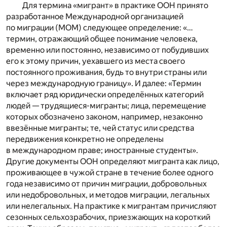
Для термина «мигрант» в практике ООН принято
разработанное Международной организацией
по миграции (МОМ) следующее определение: «…
термин, отражающий общее понимание человека,
временно или постоянно, независимо от побудивших
его к этому причин, уехавшего из места своего
постоянного проживания, будь то внутри страны или
через международную границу». И далее: «Термин
включает ряд юридически определённых категорий
людей — трудящиеся-мигранты; лица, перемещение
которых обозначено законом, например, незаконно
ввезённые мигранты; те, чей статус или средства
передвижения конкретно не определены
в международном праве; иностранные студенты».
Другие документы ООН определяют мигранта как лицо,
проживающее в чужой стране в течение более одного
года независимо от причин миграции, добровольных
или недобровольных, и методов миграции, легальных
или нелегальных. На практике к мигрантам причисляют
сезонных сельхозрабочих, приезжающих на короткий