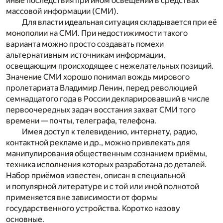
иные последствия при ином освещении в средствах
массовой информации (СМИ).
Для власти идеальная ситуация складывается при её
монополии на СМИ. При недостижимости такого
варианта можно просто создавать помехи
альтернативным источникам информации,
освещающим происходящее с нежелательных позиций.
Значение СМИ хорошо понимал вождь мирового
пролетариата Владимир Ленин, перед революцией
семнадцатого года в России декларировавший в числе
первоочередных задач восстания захват СМИ того
времени — почты, телеграфа, телефона.
Имея доступ к телевидению, интернету, радио,
контактной рекламе и др., можно привлекать для
манипулирования общественным сознанием приёмы,
техника исполнения которых разработана до деталей.
Набор приёмов известен, описан в специальной
и популярной литературе и с той или иной полнотой
применяется вне зависимости от формы
государственного устройства. Коротко назову
основные.