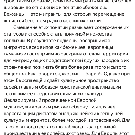
срок. Таким образом, понятие «мигрант» является более
широким по отношению к понятию «беженец».
Беженцы — это мигранты, для которых перемещение
является бегством ради спасения их жизни.
Смешение этих понятий размывает содержание их
статусов и способно стать причиной множества
коллизий. В результате подмены, воспринимая
мигрантов всех видов как беженцев, европейцы
гуманно и гостеприимно раскрывают свои территории
для мигрирующих представителей других народов в их
стремлении пожинать блага более развитого и сытого
общества. Как говорится, «хозяин — барин!» Однако при
этом Европа ещё и сдаёт культурное пространство
своей, главным образом христианской цивилизации
теснящим её представителям иных культур.
Декларируемый просвещенной Европой
мультикультурализм рискует обернуться для неё
нарастающим диктатом внедряющейся и крепнущей
культуры мигрантов, более молодой и агрессивной. Для
такого вывода достаточно наблюдать за хроникой
происшествий в европейских странах. Для Европы этот