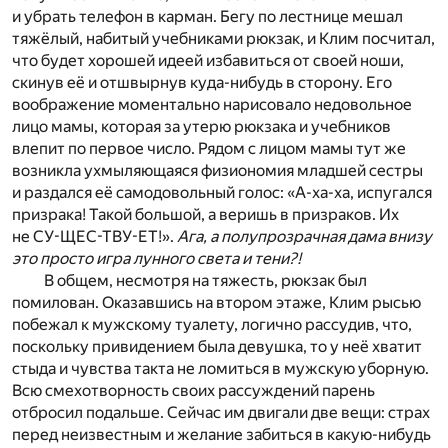
и убрать телефон в карман. Бегу по лестнице мешал
тяжёлый, набитый учебниками рюкзак, и Клим посчитал,
что будет хорошей идеей избавиться от своей ноши,
скинув её и отшвырнув куда-нибудь в сторону. Его
воображение моментально нарисовало недовольное
лицо мамы, которая за утерю рюкзака и учебников
влепит по первое число. Рядом с лицом мамы тут же
возникла ухмыляющаяся физиономия младшей сестры
и раздался её самодовольный голос: «А-ха-ха, испугался
призрака! Такой большой, а веришь в призраков. Их
не СУ-ЩЕС-ТВУ-ЕТ!».
Ага, а полупрозрачная дама внизу
это просто игра лунного света и тени?!
В общем, несмотря на тяжесть, рюкзак был
помилован. Оказавшись на втором этаже, Клим рысью
побежал к мужскому туалету, логично рассудив, что,
поскольку привидением была девушка, то у неё хватит
стыда и чувства такта не ломиться в мужскую уборную.
Всю смехотворность своих рассуждений парень
отбросил подальше. Сейчас им двигали две вещи: страх
перед неизвестным и желание забиться в какую-нибудь