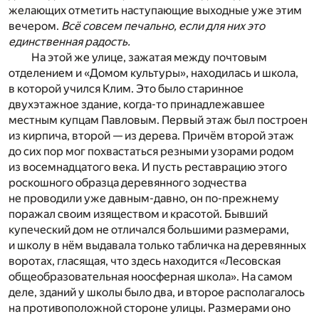
желающих отметить наступающие выходные уже этим
вечером.
Всё совсем печально, если для них это
единственная радость.
На этой же улице, зажатая между почтовым
отделением и «Домом культуры», находилась и школа,
в которой учился Клим. Это было старинное
двухэтажное здание, когда-то принадлежавшее
местным купцам Павловым. Первый этаж был построен
из кирпича, второй — из дерева. Причём второй этаж
до сих пор мог похвастаться резными узорами родом
из восемнадцатого века. И пусть реставрацию этого
роскошного образца деревянного зодчества
не проводили уже давным-давно, он по-прежнему
поражал своим изяществом и красотой. Бывший
купеческий дом не отличался большими размерами,
и школу в нём выдавала только табличка на деревянных
воротах, гласящая, что здесь находится «Лесовская
общеобразовательная ноосферная школа». На самом
деле, зданий у школы было два, и второе располагалось
на противоположной стороне улицы. Размерами оно