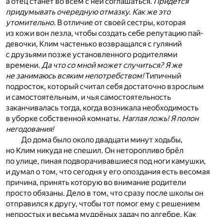
а отец станет во всём с ней соглашаться.
Придётся
придумывать очередную отмазку. Как же это
утомительно.
В отличие от своей сестры, которая
из кожи вон лезла, чтобы создать себе репутацию пай-
девочки, Клим частенько возвращался с гуляний
с друзьями позже установленного родителями
времени.
Да что со мной может случиться? Я же
не занимаюсь всяким непотребством!
Типичный
подросток, который считал себя достаточно взрослым
и самостоятельным, и чья самостоятельность
заканчивалась тогда, когда возникала необходимость
в уборке собственной комнаты.
Наглая ложь! Я полон
негодования!
До дома было около двадцати минут ходьбы,
но Клим никуда не спешил. Он неторопливо брёл
по улице, пиная подворачивавшиеся под ноги камушки,
и думал о том, что сегодня у его опоздания есть весомая
причина, принять которую во внимание родители
просто обязаны. Дело в том, что сразу после школы он
отправился к другу, чтобы тот помог ему с решением
непростых и весьма мудрёных задач по алгебре. Как