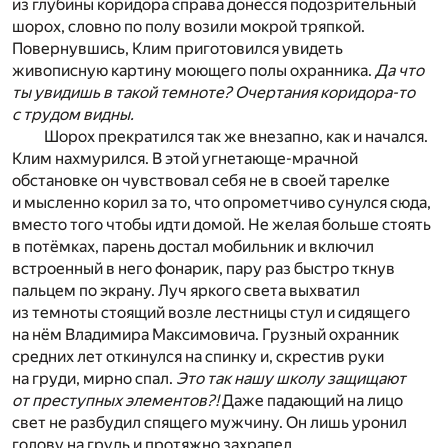
из глубины коридора справа донёсся подозрительный
шорох, словно по полу возили мокрой тряпкой.
Повернувшись, Клим приготовился увидеть
живописную картину моющего полы охранника.
Да что
ты увидишь в такой темноте? Очертания коридора-то
с трудом видны.
Шорох прекратился так же внезапно, как и начался.
Клим нахмурился. В этой угнетающе-мрачной
обстановке он чувствовал себя не в своей тарелке
и мысленно корил за то, что опрометчиво сунулся сюда,
вместо того чтобы идти домой. Не желая больше стоять
в потёмках, парень достал мобильник и включил
встроенный в него фонарик, пару раз быстро ткнув
пальцем по экрану. Луч яркого света выхватил
из темноты стоящий возле лестницы стул и сидящего
на нём Владимира Максимовича. Грузный охранник
средних лет откинулся на спинку и, скрестив руки
на груди, мирно спал.
Это так нашу школу защищают
от преступных элементов?!
Даже падающий на лицо
свет не разбудил спящего мужчину. Он лишь уронил
голову на грудь и протяжно захрапел.