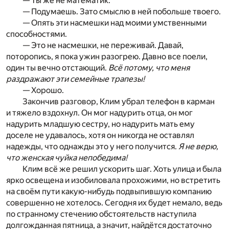
— Ты же не математик.
— Подумаешь. Зато смыслю в ней побольше твоего.
— Опять эти насмешки над моими умственными
способностями.
— Это не насмешки, не переживай. Давай,
поторопись, я пока ужин разогрею. Давно все поели,
один ты вечно отстающий.
Всё потому, что меня
раздражают эти семейные трапезы!
— Хорошо.
Закончив разговор, Клим убрал телефон в карман
и тяжело вздохнул. Он мог надурить отца, он мог
надурить младшую сестру, но надурить мать ему
доселе не удавалось, хотя он никогда не оставлял
надежды, что однажды это у него получится.
Я не верю,
что женская чуйка непобедима!
Клим всё же решил ускорить шаг. Хоть улица и была
ярко освещена и изобиловала прохожими, но встретить
на своём пути какую-нибудь подвыпившую компанию
совершенно не хотелось. Сегодня их будет немало, ведь
по странному стечению обстоятельств наступила
долгожданная пятница, а значит, найдётся достаточно