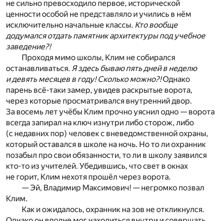
не сильно превосходило первое, исторической
ценности особой не представляло и учились в нём
исключительно начальные классы.
Кто вообще
додумался отдать памятник архитектуры под учебное
заведение?!
Проходя мимо школы, Клим не собирался
останавливаться.
Я здесь бываю пять дней в неделю
и девять месяцев в году! Сколько можно?!
Однако
парень всё-таки замер, увидев раскрытые ворота,
через которые просматривался внутренний двор.
За восемь лет учёбы Клим прочно уяснил одно — ворота
всегда запирал на ключ изнутри либо сторож, либо
(с недавних пор) человек с вневедомственной охраны,
который оставался в школе на ночь. Но то ли охранник
позабыл про свои обязанности, то ли в школу заявился
кто-то из учителей. Убедившись, что свет в окнах
не горит, Клим нехотя прошёл через ворота.
— Эй, Владимир Максимович! — негромко позвал
Клим.
Как и ожидалось, охранник на зов не откликнулся.
Однако он вполне мог находиться внутри и совершать