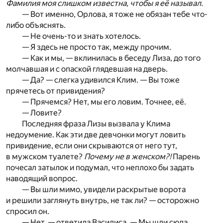
Фамилия моя слишком известна, чтобы я её называл.
— Вот именно, Орлова, я тоже не обязан тебе что-
либо объяснять.
— Не очень-то и знать хотелось.
— Я здесь не просто так, между прочим.
— Как и мы, — вклинилась в беседу Лиза, до того
молчавшая и с опаской глядевшая на дверь.
— Да? — слегка удивился Клим. — Вы тоже
прячетесь от привидения?
— Прячемся? Нет, мы его ловим. Точнее, её.
— Ловите?
Последняя фраза Лизы вызвала у Клима
недоумение. Как эти две девчонки могут ловить
привидение, если они скрываются от него тут,
в мужском туалете?
Почему не в женском?!
Парень
почесал затылок и подумал, что неплохо бы задать
наводящий вопрос.
— Вы шли мимо, увидели раскрытые ворота
и решили заглянуть внутрь, не так ли? — осторожно
спросил он.
— Нет, — ответила Василиса. — Мы шли сюда