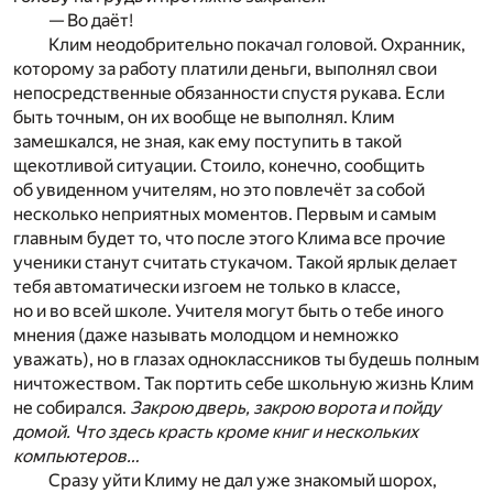
— Во даёт!
Клим неодобрительно покачал головой. Охранник,
которому за работу платили деньги, выполнял свои
непосредственные обязанности спустя рукава. Если
быть точным, он их вообще не выполнял. Клим
замешкался, не зная, как ему поступить в такой
щекотливой ситуации. Стоило, конечно, сообщить
об увиденном учителям, но это повлечёт за собой
несколько неприятных моментов. Первым и самым
главным будет то, что после этого Клима все прочие
ученики станут считать стукачом. Такой ярлык делает
тебя автоматически изгоем не только в классе,
но и во всей школе. Учителя могут быть о тебе иного
мнения (даже называть молодцом и немножко
уважать), но в глазах одноклассников ты будешь полным
ничтожеством. Так портить себе школьную жизнь Клим
не собирался.
Закрою дверь, закрою ворота и пойду
домой. Что здесь красть кроме книг и нескольких
компьютеров…
Сразу уйти Климу не дал уже знакомый шорох,