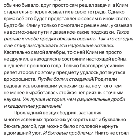
обычно бывало, друг просто сам решал задачи, а Клим
старательно переписывал их в свою тетрадь. Однако
дома всё это будет представлено совсем в ином свете.
Будто бы Климу только помогали с решением, указывая
на возможные пути и давая кое-какие подсказки.
Такое
рвение к учёбе предки обязаны оценить. Так что сегодня
я не стану выслушивать эти надоевшие нотации.
Касательно самой алгебры, то с ней Клим не просто
не дружил, а находился в состоянии настоящей войны,
шедшей с прошлого года. Только благодаря усилиям
репетиторов по этому предмету удалось дотянуться
до хорошиста.
Путём боли и страданий!
Родители
радовались возникшим успехам сына, но у того тем
не менее выработалась стойкая неприязнь к точным
наукам.
Уж лучше история, чем рациональные дроби
и квадратные уравнения!
Прохладный воздух бодрил, заставляя
многочисленных прохожих ускорять шаг и буквально
бежать домой, где можно было с головой нырнуть
в домашний уют.
И бытовые проблемы.
Никто не стоял