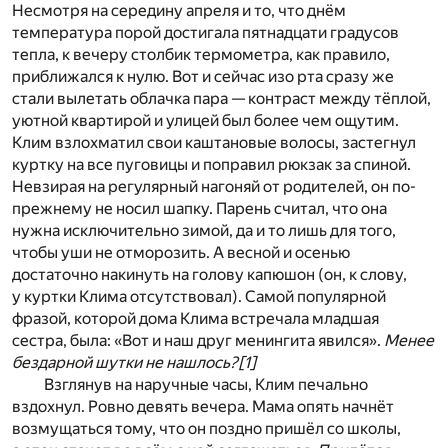
Несмотря на середину апреля и то, что днём
температура порой достигала пятнадцати градусов
тепла, к вечеру столбик термометра, как правило,
приближался к нулю. Вот и сейчас изо рта сразу же
стали вылетать облачка пара — контраст между тёплой,
уютной квартирой и улицей был более чем ощутим.
Клим взлохматил свои каштановые волосы, застегнул
куртку на все пуговицы и поправил рюкзак за спиной.
Невзирая на регулярный нагоняй от родителей, он по-
прежнему не носил шапку. Парень считал, что она
нужна исключительно зимой, да и то лишь для того,
чтобы уши не отморозить. А весной и осенью
достаточно накинуть на голову капюшон (он, к слову,
у куртки Клима отсутствовал). Самой популярной
фразой, которой дома Клима встречала младшая
сестра, была: «Вот и наш друг менингита явился».
Менее
бездарной шутки не нашлось?
[1]
Взглянув на наручные часы, Клим печально
вздохнул. Ровно девять вечера. Мама опять начнёт
возмущаться тому, что он поздно пришёл со школы,