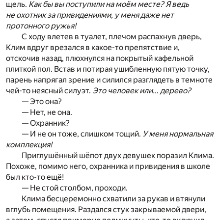
щель.
Как бы вы поступили на моём месте? Я ведь
не охотник за привидениями, у меня даже нет
протонного ружья!
С ходу влетев в туалет, плечом распахнув дверь,
Клим вдруг врезался в какое-то препятствие и,
отскочив назад, плюхнулся на покрытый кафельной
плиткой пол. Встав и потирая ушибленную пятую точку,
парень напрягал зрение и силился разглядеть в темноте
чей-то неясный силуэт.
Это человек или… дерево?
— Это она?
— Нет, не она.
— Охранник?
— И не он тоже, слишком тощий.
У меня нормальная
комплекция!
Приглушённый шёпот двух девушек поразил Клима.
Похоже, помимо него, охранника и привидения в школе
был кто-то ещё!
— Не стой столбом, проходи.
Клима бесцеремонно схватили за рукав и втянули
вглубь помещения. Раздался стук закрываемой двери,