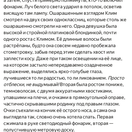
а затем, спустя примерно полминуты, кто-то включил
фонарик. Луч белого света ударил в потолок, осветив
висящую там лампу. Ошарашенным взглядом Клим
смотрел на двух своих одноклассниц, которые столь же
ошарашенно смотрели на него. Одна девушка была
высокой и стройной платиновой блондинкой, почти
одного роста с Климом. Её длинные волосы были
растрёпаны, будто она совсем недавно пробежала
стометровку, забыв перед этим сделать хвост или
заплести косу. Даже при таком освещении на её лице,
на котором застыло непередаваемо озадаченное
выражение, выделялись ярко-голубые глаза,
лучившиеся то ли радостью, то ли ликованием.
Просто
отблески, не выдумывай!
Вторая была ростом пониже,
темноволосая, с двумя аккуратными хвостиками,
упавшими на плечи, и очками в прямоугольной оправе,
частично скрывавшими родинку под правым глазом.
Очки съехали на кончик её острого носа, а сама она
выглядела так, словно очень хотела спать. Первая
сжимала в руке светодиодный фонарик, вторая —
полусгнившую метровую доску.