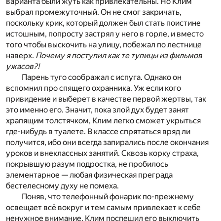
варианта были жуть как привлекательны. Но Клим
выбрал промежуточный. Он не смог закричать,
поскольку крик, который должен был стать поистине
истошным, попросту застрял у него в горле, и вместо
того чтобы выскочить на улицу, побежал по лестнице
наверх.
Почему я поступил как те тупицы из фильмов
ужасов?!
Парень туго соображал с испуга. Однако он
вспомнил про спящего охранника. Уж если кого
привидение и выберет в качестве первой жертвы, так
это именно его. Значит, пока злой дух будет занят
храпящим толстячком, Клим легко сможет укрыться
где-нибудь в туалете. В классе спрятаться вряд ли
получится, ибо они всегда запирались после окончания
уроков и внеклассных занятий. Сквозь корку страха,
покрывшую разум подростка, не пробилось
элементарное — любая физическая преграда
бестелесному духу не помеха.
Поняв, что телефонный фонарик по-прежнему
освещает всё вокруг и тем самым привлекает к себе
ненужное внимание, Клим поспешил его выключить