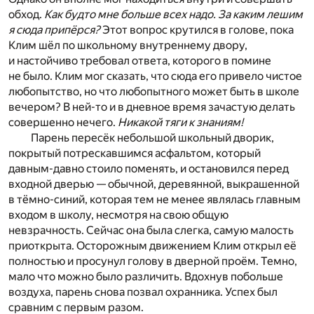
обход.
Как будто мне больше всех надо. За каким лешим
я сюда припёрся?
Этот вопрос крутился в голове, пока
Клим шёл по школьному внутреннему двору,
и настойчиво требовал ответа, которого в помине
не было. Клим мог сказать, что сюда его привело чистое
любопытство, но что любопытного может быть в школе
вечером? В ней-то и в дневное время зачастую делать
совершенно нечего.
Никакой тяги к знаниям!
Парень пересёк небольшой школьный дворик,
покрытый потрескавшимся асфальтом, который
давным-давно стоило поменять, и остановился перед
входной дверью — обычной, деревянной, выкрашенной
в тёмно-синий, которая тем не менее являлась главным
входом в школу, несмотря на свою общую
невзрачность. Сейчас она была слегка, самую малость
приоткрыта. Осторожным движением Клим открыл её
полностью и просунул голову в дверной проём. Темно,
мало что можно было различить. Вдохнув побольше
воздуха, парень снова позвал охранника. Успех был
сравним с первым разом.