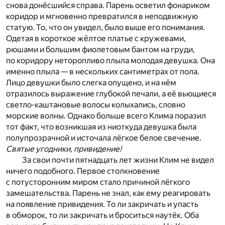
снова донёсшийся справа. Парень осветил фонариком
коридор и мгновенно превратился в неподвижную
статую. То, что он увидел, было выше его понимания.
Одетая в короткое жёлтое платье с кружевами,
рюшами и большим фиолетовым бантом на груди,
по коридору неторопливо плыла молодая девушка. Она
именно плыла — в нескольких сантиметрах от пола.
Лицо девушки было слегка опущено, и на нём
отразилось выражение глубокой печали, а её вьющиеся
светло-каштановые волосы колыхались, словно
морские волны. Однако больше всего Клима поразил
тот факт, что возникшая из ниоткуда девушка была
полупрозрачной и источала лёгкое белое свечение.
Святые угодники, привидение!
За свои почти пятнадцать лет жизни Клим не видел
ничего подобного. Первое столкновение
с потусторонним миром стало причиной лёгкого
замешательства. Парень не знал, как ему реагировать
на появление привидения. То ли закричать и упасть
в обморок, то ли закричать и броситься наутёк. Оба