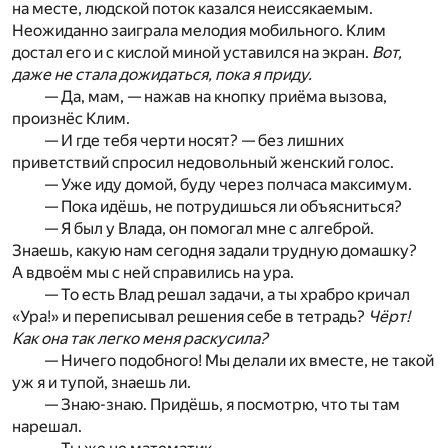
на месте, людской поток казался неиссякаемым.
Неожиданно заиграла мелодия мобильного. Клим
достал его и с кислой миной уставился на экран.
Вот,
даже не стала дожидаться, пока я приду.
— Да, мам, — нажав на кнопку приёма вызова,
произнёс Клим.
— И где тебя черти носят? — без лишних
приветствий спросил недовольный женский голос.
— Уже иду домой, буду через полчаса максимум.
— Пока идёшь, не потрудишься ли объясниться?
— Я был у Влада, он помогал мне с алгеброй.
Знаешь, какую нам сегодня задали трудную домашку?
А вдвоём мы с ней справились на ура.
— То есть Влад решал задачи, а ты храбро кричал
«Ура!» и переписывал решения себе в тетрадь?
Чёрт!
Как она так легко меня раскусила?
— Ничего подобного! Мы делали их вместе, не такой
уж я и тупой, знаешь ли.
— Знаю-знаю. Придёшь, я посмотрю, что ты там
нарешал.