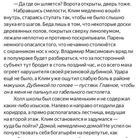
— Да где он шляется? Ворота открыты, дверь тоже.
Набравшись смелости, Клим медленно вошёл
внутрь, стараясь ступать так, чтобы не было слышно
звука его шагов. Беда лишь в том, что некоторые доски
деревянных полов, покрытых сверху линолеумом,
лежали неплотно и противно поскрипывали. Парень
немного опасался того, что нечаянно столкнётся
с охранником нос к носу. Владимир Максимович вряд ли
в полумраке будет разбираться, что за посторонний
субъект тут бродит в столь поздний час, и со всего маха
огреет нарушителя своей резиновой дубинкой. Удара
ещё не было, а Клим уже ощутил слабую боль в районе
макушки.
Дубинкой по голове — пустяки. Главное, чтобы
он в меня не пальнул из табельного пистолета.
Холл школы был совсем маленьким и не содержал
каких-либо изысков. Налево и направо отходили два
коридора, а прямо располагалась лестница, ведущая
на второй этаж. Клим остановился и задумался —
куда бы пойти?
Домой, немедленно домой!
Не успел он
почувствовать себя богатырём на перепутье, как