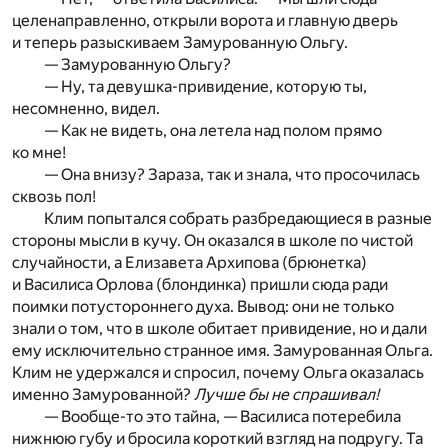
целенаправленно, открыли ворота и главную дверь
и теперь разыскиваем Замурованную Ольгу.
— Замурованную Ольгу?
— Ну, та девушка-привидение, которую ты,
несомненно, видел.
— Как не видеть, она летела над полом прямо
ко мне!
— Она внизу? Зараза, так и знала, что просочилась
сквозь пол!
Клим попытался собрать разбредающиеся в разные
стороны мысли в кучу. Он оказался в школе по чистой
случайности, а Елизавета Архипова (брюнетка)
и Василиса Орлова (блондинка) пришли сюда ради
поимки потустороннего духа. Вывод: они не только
знали о том, что в школе обитает привидение, но и дали
ему исключительно странное имя. Замурованная Ольга.
Клим не удержался и спросил, почему Ольга оказалась
именно Замурованной?
Лучше бы не спрашивал!
— Вообще-то это тайна, — Василиса потеребила
нижнюю губу и бросила короткий взгляд на подругу. Та