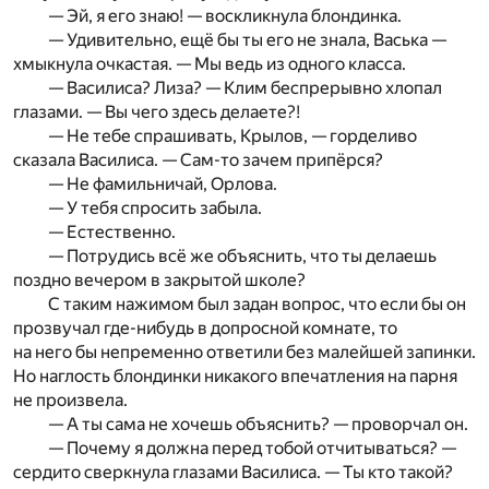
— Эй, я его знаю! — воскликнула блондинка.
— Удивительно, ещё бы ты его не знала, Васька —
хмыкнула очкастая. — Мы ведь из одного класса.
— Василиса? Лиза? — Клим беспрерывно хлопал
глазами. — Вы чего здесь делаете?!
— Не тебе спрашивать, Крылов, — горделиво
сказала Василиса. — Сам-то зачем припёрся?
— Не фамильничай, Орлова.
— У тебя спросить забыла.
— Естественно.
— Потрудись всё же объяснить, что ты делаешь
поздно вечером в закрытой школе?
С таким нажимом был задан вопрос, что если бы он
прозвучал где-нибудь в допросной комнате, то
на него бы непременно ответили без малейшей запинки.
Но наглость блондинки никакого впечатления на парня
не произвела.
— А ты сама не хочешь объяснить? — проворчал он.
— Почему я должна перед тобой отчитываться? —
сердито сверкнула глазами Василиса. — Ты кто такой?